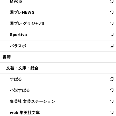
Myojo
く
で
ド
ィ
新
開
ウ
ン
し
週プレNEWS
く
で
ド
い
新
開
ウ
ウ
し
週プレ グラジャパ!
く
で
ィ
い
新
開
ン
ウ
し
Sportiva
く
ド
ィ
い
新
ウ
ン
ウ
し
パラスポ
で
ド
ィ
い
新
開
ウ
ン
ウ
し
書籍
く
で
ド
ィ
い
開
ウ
ン
ウ
文芸・文庫・総合
く
で
ド
ィ
開
ウ
ン
すばる
く
で
ド
新
開
ウ
し
小説すばる
く
で
い
新
開
ウ
し
集英社 文芸ステーション
く
ィ
い
新
ン
ウ
し
web 集英社文庫
ド
ィ
い
新