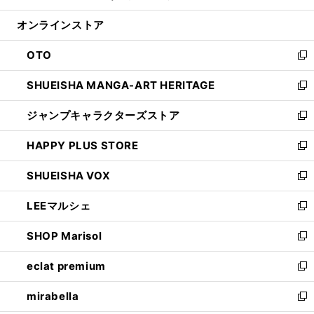
開
ン
ウ
オンラインストア
く
ド
ィ
ウ
ン
OTO
で
ド
新
開
ウ
し
SHUEISHA MANGA-ART HERITAGE
く
で
い
新
開
ウ
し
ジャンプキャラクターズストア
く
ィ
い
新
ン
ウ
し
HAPPY PLUS STORE
ド
ィ
い
新
ウ
ン
ウ
し
SHUEISHA VOX
で
ド
ィ
い
新
開
ウ
ン
ウ
し
LEEマルシェ
く
で
ド
ィ
い
新
開
ウ
ン
ウ
し
SHOP Marisol
く
で
ド
ィ
い
新
開
ウ
ン
ウ
し
eclat premium
く
で
ド
ィ
い
新
開
ウ
ン
ウ
し
mirabella
く
で
ド
ィ
い
新
開
ウ
ン
ウ
し