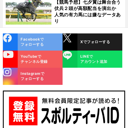
【競馬予想】七夕賞は舞台合う
伏兵２頭が高額配当を演出か
人気の有力馬には嫌なデータあ
り
cebo
X
Facebookで
Xでフォローする
ok
フォローする
uTube
LINE
YouTubeで
LINEで
チャンネル登録
アカウント追加
stagra
Instagramで
m
フォローする