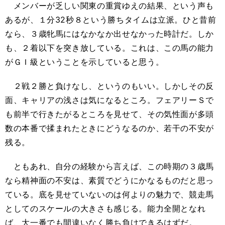
メンバーが乏しい関東の重賞ゆえの結果、という声も
あるが、１分32秒８という勝ちタイムは立派。ひと昔前
なら、３歳牝馬にはなかなか出せなかった時計だ。しか
も、２着以下を突き放している。これは、この馬の能力
がＧＩ級ということを示していると思う。
２戦２勝と負けなし、というのもいい。しかしその反
面、キャリアの浅さは気になるところ。フェアリーＳで
も前半で行きたがるところを見せて、その気性面が多頭
数の本番で揉まれたときにどうなるのか、若干の不安が
残る。
ともあれ、自分の経験から言えば、この時期の３歳馬
なら精神面の不安は、素質でどうにかなるものだと思っ
ている。底を見せていないのは何よりの魅力で、競走馬
としてのスケールの大きさも感じる。能力全開となれ
ば、大一番でも間違いなく勝ち負けできるはずだ。