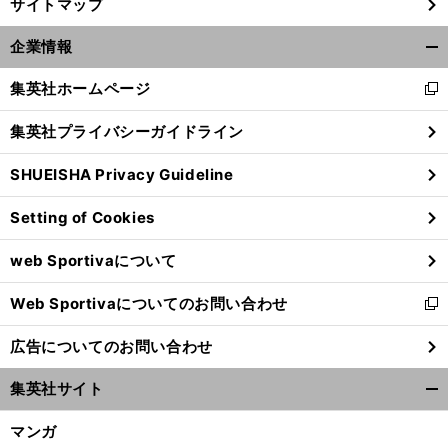
サイトマップ
企業情報
開
く/
集英社ホームページ
新
閉
し
じ
集英社プライバシーガイドライン
い
る
ウ
SHUEISHA Privacy Guideline
ィ
ン
Setting of Cookies
ド
ウ
web Sportivaについて
で
開
Web Sportivaについてのお問い合わせ
く
新
し
広告についてのお問い合わせ
い
ウ
集英社サイト
ィ
開
ン
く/
マンガ
ド
閉