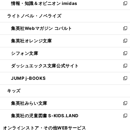
情報・知識＆オピニオン imidas
く
で
ド
ィ
い
新
開
ウ
ン
ウ
し
ライトノベル・ノベライズ
く
で
ド
ィ
い
開
ウ
ン
ウ
集英社Webマガジン コバルト
く
で
ド
ィ
新
開
ウ
ン
し
集英社オレンジ文庫
く
で
ド
い
新
開
ウ
ウ
し
シフォン文庫
く
で
ィ
い
新
開
ン
ウ
し
ダッシュエックス文庫公式サイト
く
ド
ィ
い
新
ウ
ン
ウ
し
JUMP j-BOOKS
で
ド
ィ
い
新
開
ウ
ン
ウ
し
キッズ
く
で
ド
ィ
い
開
ウ
ン
ウ
集英社みらい文庫
く
で
ド
ィ
新
開
ウ
ン
し
集英社の児童図書 S-KIDS.LAND
く
で
ド
い
新
開
ウ
ウ
し
オンラインストア・
その他WEBサービス
く
で
ィ
い