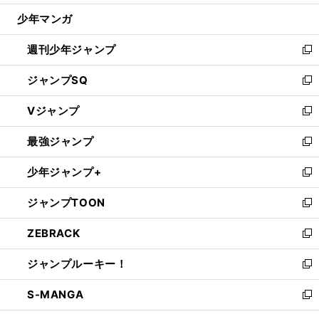
ウ
じ
少年マンガ
で
る
開
週刊少年ジャンプ
く
新
し
ジャンプSQ
い
新
ウ
し
Vジャンプ
ィ
い
新
ン
ウ
し
最強ジャンプ
ド
ィ
い
新
ウ
ン
ウ
し
少年ジャンプ+
で
ド
ィ
い
新
開
ウ
ン
ウ
し
ジャンプTOON
く
で
ド
ィ
い
新
開
ウ
ン
ウ
し
ZEBRACK
く
で
ド
ィ
い
新
開
ウ
ン
ウ
し
ジャンプルーキー！
く
で
ド
ィ
い
新
開
ウ
ン
ウ
し
S-MANGA
く
で
ド
ィ
い
新
開
ウ
ン
ウ
し