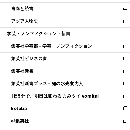
ウ
ン
ウ
し
青春と読書
で
ド
ィ
い
新
開
ウ
ン
ウ
し
アジア人物史
く
で
ド
ィ
い
新
開
ウ
ン
ウ
し
学芸・ノンフィクション・新書
く
で
ド
ィ
い
開
ウ
ン
ウ
集英社学芸部 - 学芸・ノンフィクション
く
で
ド
ィ
新
開
ウ
ン
し
集英社ビジネス書
く
で
ド
い
新
開
ウ
ウ
し
集英社新書
く
で
ィ
い
新
開
ン
ウ
し
集英社新書プラス - 知の水先案内人
く
ド
ィ
い
新
ウ
ン
ウ
し
1日5分で、明日は変わる よみタイ yomitai
で
ド
ィ
い
新
開
ウ
ン
ウ
し
kotoba
く
で
ド
ィ
い
新
開
ウ
ン
ウ
し
e!集英社
く
で
ド
ィ
い
新
開
ウ
ン
ウ
し