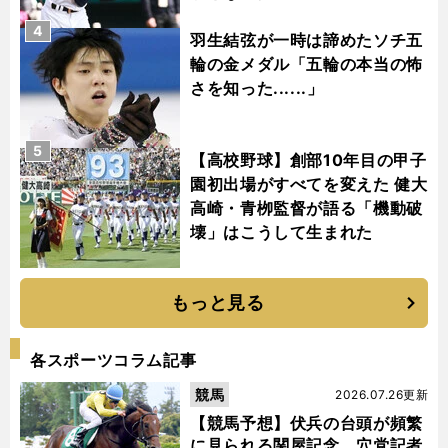
4
羽生結弦が一時は諦めたソチ五
輪の金メダル「五輪の本当の怖
さを知った......」
5
【高校野球】創部10年目の甲子
園初出場がすべてを変えた 健大
高崎・青栁監督が語る「機動破
壊」はこうして生まれた
もっと見る
各スポーツコラム記事
競馬
2026.07.26更新
【競馬予想】伏兵の台頭が頻繁
に見られる関屋記念 穴党記者