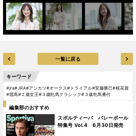
一覧に戻る
キーワード
#jra
#JRA
#アンカツ
#オークス
#トライアル
#安藤勝己
#桜花賞
#競馬
#２歳女王
#３歳牝馬クラシック
#３歳牝馬番付
編集部のおすすめ
スポルティーバ バレーボール
特集号 Vol.4 6月30日発売