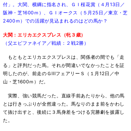
付」。大関、横綱に指名され、ＧＩ桜花賞（４月13日／
阪神・芝1600ｍ）、ＧＩオークス（５月25日／東京・芝
2400ｍ）での活躍が見込まれるのはどの馬か？
大関：エリカエクスプレス（牝３歳）
（父エピファネイア／戦績：２戦2勝）
もともとエリカエクスプレスは、関係者の間でも「走
る」と評判だった馬。それが間違いでなかったことを証
明したのが、前走のＧIIIフェアリーＳ（１月12日／中
山・芝1600ｍ）だ。
実際、強い競馬だった。直線手前あたりから、他の馬
とは行きっぷりが全然違った。馬なりのまま前をかわし
て抜け出すと、後続に３馬身差をつける完勝劇を披露し
た。