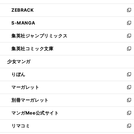
開
ウ
ン
ウ
し
ZEBRACK
く
で
ド
ィ
い
新
開
ウ
ン
ウ
し
S-MANGA
く
で
ド
ィ
い
新
開
ウ
ン
ウ
し
集英社ジャンプリミックス
く
で
ド
ィ
い
新
開
ウ
ン
ウ
し
集英社コミック文庫
く
で
ド
ィ
い
新
開
ウ
ン
ウ
し
少女マンガ
く
で
ド
ィ
い
開
ウ
ン
ウ
りぼん
く
で
ド
ィ
新
開
ウ
ン
し
マーガレット
く
で
ド
い
新
開
ウ
ウ
し
別冊マーガレット
く
で
ィ
い
新
開
ン
ウ
し
マンガMee公式サイト
く
ド
ィ
い
新
ウ
ン
ウ
し
リマコミ
で
ド
ィ
い
新
開
ウ
ン
ウ
し