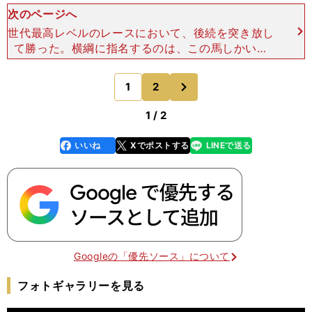
次のページへ
世代最高レベルのレースにおいて、後続を突き放し
て勝った。横綱に指名するのは、この馬しかいな
い。桜花賞に向けても、レースで力を出しきるタイ
プのようだから、阪神JFからの直行ローテという
次
1
2
のページへ
のも、むしろプラス
1 / 2
いいね
Xでポストする
LINEで送る
line
faceboo
x
k
Googleの「優先ソース」について
フォトギャラリーを見る