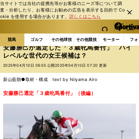
当サイトでは当社の提携先等がお客様のニーズ等について調
査・分析したり、お客様にお勧めの広告を表⽰する⽬的で Co
閉じ
okie を使⽤する場合があります。
詳しくはこちら
る
マイペ
web Sportiva (webスポルティーバ)
検索
メニュ
we
ー
競馬の記事一覧
競馬
安藤勝己が選定した「３歳牝
b
ジ
競馬
ゴルフ
その他球技
その他競技
モーター
フォ
ス
安藤勝己が選定した「３歳牝馬番付」 ハイ
ポ
レベルな世代の女王候補は？
ル
テ
2025年04月10日 06:55 公開
2025年04月10日 07:20 更新
ィ
ー
新山藍朗●取材・構成 text by Niiyama Airo
バ
安藤勝己選定「３歳牝馬番付」（後編）