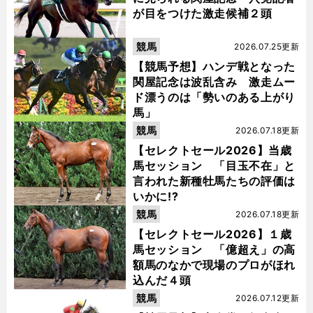
が目をつけた激走候補２頭
競馬
2026.07.25更新
【競馬予想】ハンデ戦となった
関屋記念は波乱含み 激走ムー
ド漂うのは「勢いのある上がり
馬」
競馬
2026.07.18更新
【セレクトセール2026】当歳
馬セッション 「目玉不在」と
言われた新種牡馬たちの評価は
いかに!?
競馬
2026.07.18更新
【セレクトセール2026】１歳
馬セッション 「億超え」の高
額馬のなかで現場のプロがほれ
込んだ４頭
競馬
2026.07.12更新