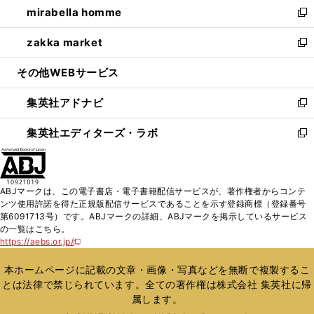
mirabella homme
く
で
ド
ィ
い
新
開
ウ
ン
ウ
し
zakka market
く
で
ド
ィ
い
新
開
ウ
ン
ウ
し
その他WEBサービス
く
で
ド
ィ
い
開
ウ
ン
ウ
集英社アドナビ
く
で
ド
ィ
新
開
ウ
ン
し
集英社エディターズ・ラボ
く
で
ド
い
新
開
ウ
ウ
し
く
で
ィ
い
開
ン
ウ
ABJマークは、この電子書店・電子書籍配信サービスが、著作権者からコンテ
く
ド
ィ
ンツ使用許諾を得た正規版配信サービスであることを示す登録商標（登録番号
ウ
ン
第6091713号）です。ABJマークの詳細、ABJマークを掲示しているサービス
で
ド
の一覧はこちら。
開
ウ
https://aebs.or.jp/
新
く
で
し
い
開
本ホームページに記載の文章・画像・写真などを無断で複製するこ
ウ
く
とは法律で禁じられています。全ての著作権は株式会社 集英社に帰
ィ
属します。
ン
ド