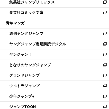
集英社ジャンプリミックス
く
で
ド
ィ
い
新
開
ウ
ン
ウ
し
集英社コミック文庫
く
で
ド
ィ
い
新
開
ウ
ン
ウ
し
青年マンガ
く
で
ド
ィ
い
開
ウ
ン
ウ
週刊ヤングジャンプ
く
で
ド
ィ
新
開
ウ
ン
し
ヤングジャンプ定期購読デジタル
く
で
ド
い
新
開
ウ
ウ
し
ヤンジャン！
く
で
ィ
い
新
開
ン
ウ
し
となりのヤングジャンプ
く
ド
ィ
い
新
ウ
ン
ウ
し
グランドジャンプ
で
ド
ィ
い
新
開
ウ
ン
ウ
し
ウルトラジャンプ
く
で
ド
ィ
い
新
開
ウ
ン
ウ
し
少年ジャンプ+
く
で
ド
ィ
い
新
開
ウ
ン
ウ
し
ジャンプTOON
く
で
ド
ィ
い
新