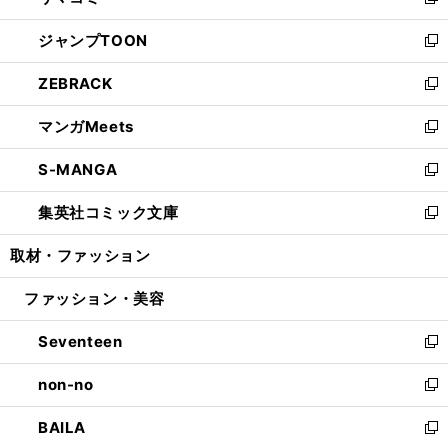
い
新
開
ウ
ン
ウ
し
ジャンプTOON
く
で
ド
ィ
い
新
開
ウ
ン
ウ
し
ZEBRACK
く
で
ド
ィ
い
新
開
ウ
ン
ウ
し
マンガMeets
く
で
ド
ィ
い
新
開
ウ
ン
ウ
し
S-MANGA
く
で
ド
ィ
い
新
開
ウ
ン
ウ
し
集英社コミック文庫
く
で
ド
ィ
い
新
開
ウ
ン
ウ
し
取材・ファッション
く
で
ド
ィ
い
開
ウ
ン
ウ
ファッション・美容
く
で
ド
ィ
開
ウ
ン
Seventeen
く
で
ド
新
開
ウ
し
non-no
く
で
い
新
開
ウ
し
BAILA
く
ィ
い
新