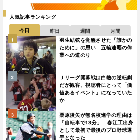
人気記事ランキング
今日
昨日
週間
月間
羽生結弦を覚醒させた「誰かの
1
ために」の思い 五輪連覇の偉
業への道のり
Ｊリーグ開幕戦は白熱の逆転劇
2
だが観客、視聴者にとって「価
値あるイベント」になっていた
か
栗原陵矢が無名校進学の理由は
3
「自転車で13分」 春江工出身
として最初で最後のプロ野球選
手となった