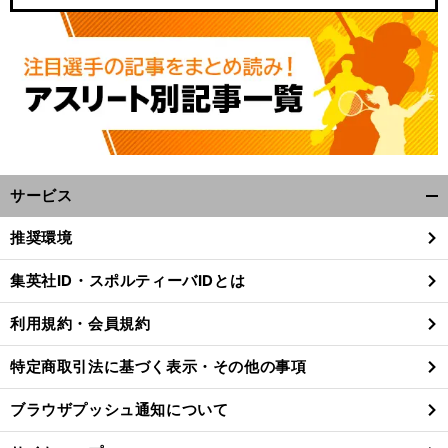
３
」
前
へ
サービス
開
く/
推奨環境
閉
じ
集英社ID・スポルティーバIDとは
る
利用規約・会員規約
特定商取引法に基づく表示・その他の事項
ブラウザプッシュ通知について