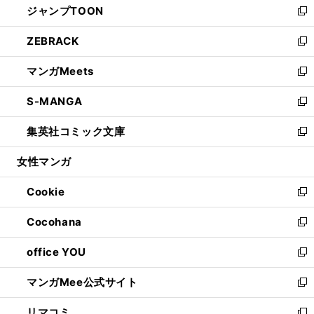
ジャンプTOON
く
で
ド
ィ
い
新
開
ウ
ン
ウ
し
ZEBRACK
く
で
ド
ィ
い
新
開
ウ
ン
ウ
し
マンガMeets
く
で
ド
ィ
い
新
開
ウ
ン
ウ
し
S-MANGA
く
で
ド
ィ
い
新
開
ウ
ン
ウ
し
集英社コミック文庫
く
で
ド
ィ
い
新
開
ウ
ン
ウ
し
女性マンガ
く
で
ド
ィ
い
開
ウ
ン
ウ
Cookie
く
で
ド
ィ
新
開
ウ
ン
し
Cocohana
く
で
ド
い
新
開
ウ
ウ
し
office YOU
く
で
ィ
い
新
開
ン
ウ
し
マンガMee公式サイト
く
ド
ィ
い
新
ウ
ン
ウ
し
リマコミ
で
ド
ィ