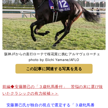
阪神JFからの直行ローテで桜花賞に挑むアルマヴェローチェ
photo by Eiichi Yamane/AFLO
この記事に関連する写真を見る
前編◆安藤勝己の「３歳牝馬番付」 苦悩の末に選び抜
いたクラシックの有力候補＞＞
安藤勝己氏が独自の視点で選定する「３歳牝馬番