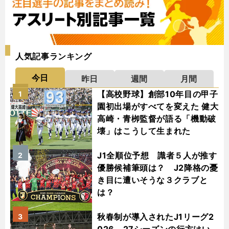
人気記事ランキング
今日
昨日
週間
月間
【高校野球】創部10年目の甲子
1
園初出場がすべてを変えた 健大
高崎・青栁監督が語る「機動破
壊」はこうして生まれた
J1全順位予想 識者５人が推す
2
優勝候補筆頭は？ J2降格の憂
き目に遭いそうな３クラブと
は？
秋春制が導入されたJ1リーグ2
3
026－27シーズンの行方はい