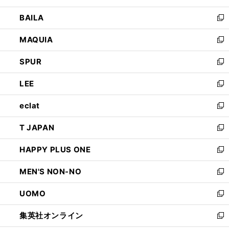
開
ウ
し
BAILA
く
ィ
い
新
ン
ウ
し
MAQUIA
ド
ィ
い
新
ウ
ン
ウ
し
SPUR
で
ド
ィ
い
新
開
ウ
ン
ウ
し
LEE
く
で
ド
ィ
い
新
開
ウ
ン
ウ
し
eclat
く
で
ド
ィ
い
新
開
ウ
ン
ウ
し
T JAPAN
く
で
ド
ィ
い
新
開
ウ
ン
ウ
し
HAPPY PLUS ONE
く
で
ド
ィ
い
新
開
ウ
ン
ウ
し
MEN'S NON-NO
く
で
ド
ィ
い
新
開
ウ
ン
ウ
し
UOMO
く
で
ド
ィ
い
新
開
ウ
ン
ウ
し
集英社オンライン
く
で
ド
ィ
い
新
開
ウ
ン
ウ
し