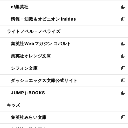
開
ウ
ン
ウ
し
e!集英社
く
で
ド
ィ
い
新
開
ウ
ン
ウ
し
情報・知識＆オピニオン imidas
く
で
ド
ィ
い
新
開
ウ
ン
ウ
し
ライトノベル・ノベライズ
く
で
ド
ィ
い
開
ウ
ン
ウ
集英社Webマガジン コバルト
く
で
ド
ィ
新
開
ウ
ン
し
集英社オレンジ文庫
く
で
ド
い
新
開
ウ
ウ
し
シフォン文庫
く
で
ィ
い
新
開
ン
ウ
し
ダッシュエックス文庫公式サイト
く
ド
ィ
い
新
ウ
ン
ウ
し
JUMP j-BOOKS
で
ド
ィ
い
新
開
ウ
ン
ウ
し
キッズ
く
で
ド
ィ
い
開
ウ
ン
ウ
集英社みらい文庫
く
で
ド
ィ
新
開
ウ
ン
し