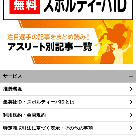
サービス
開
く/
推奨環境
閉
じ
集英社ID・スポルティーバIDとは
る
利用規約・会員規約
特定商取引法に基づく表示・その他の事項