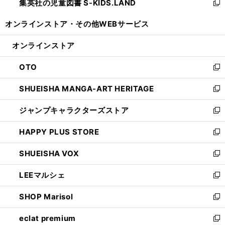
集英社の児童図書 S-KIDS.LAND
く
で
ド
い
新
開
ウ
ウ
し
オンラインストア・
その他WEBサービス
く
で
ィ
い
開
ン
ウ
オンラインストア
く
ド
ィ
ウ
ン
OTO
で
ド
新
開
ウ
し
SHUEISHA MANGA-ART HERITAGE
く
で
い
新
開
ウ
し
ジャンプキャラクターズストア
く
ィ
い
新
ン
ウ
し
HAPPY PLUS STORE
ド
ィ
い
新
ウ
ン
ウ
し
SHUEISHA VOX
で
ド
ィ
い
新
開
ウ
ン
ウ
し
LEEマルシェ
く
で
ド
ィ
い
新
開
ウ
ン
ウ
し
SHOP Marisol
く
で
ド
ィ
い
新
開
ウ
ン
ウ
し
eclat premium
く
で
ド
ィ
い
新