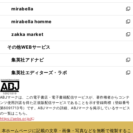
開
ウ
ン
ウ
し
mirabella
く
で
ド
ィ
い
新
開
ウ
ン
ウ
し
mirabella homme
く
で
ド
ィ
い
新
開
ウ
ン
ウ
し
zakka market
く
で
ド
ィ
い
新
開
ウ
ン
ウ
し
その他WEBサービス
く
で
ド
ィ
い
開
ウ
ン
ウ
集英社アドナビ
く
で
ド
ィ
新
開
ウ
ン
し
集英社エディターズ・ラボ
く
で
ド
い
新
開
ウ
ウ
し
く
で
ィ
い
開
ン
ウ
ABJマークは、この電子書店・電子書籍配信サービスが、著作権者からコンテ
く
ド
ィ
ンツ使用許諾を得た正規版配信サービスであることを示す登録商標（登録番号
ウ
ン
第6091713号）です。ABJマークの詳細、ABJマークを掲示しているサービス
で
ド
の一覧はこちら。
開
ウ
https://aebs.or.jp/
新
く
で
し
い
開
本ホームページに記載の文章・画像・写真などを無断で複製するこ