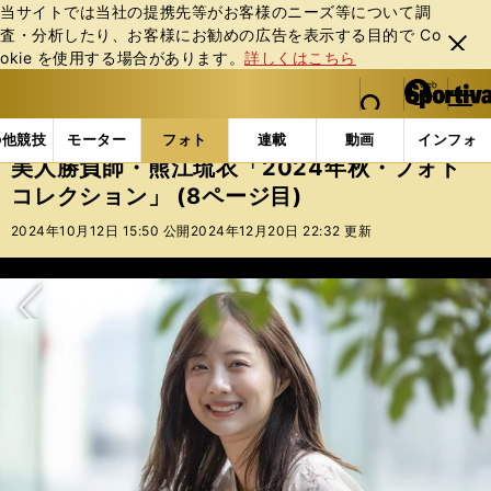
当サイトでは当社の提携先等がお客様のニーズ等について調
査・分析したり、お客様にお勧めの広告を表⽰する⽬的で Co
閉じ
okie を使⽤する場合があります。
詳しくはこちら
る
マイペ
web Sportiva (webスポルティーバ)
検索
メニュ
we
ー
フォトギャラリー
スポーツビーナスギャラリー
美人
b
ジ
の他競技
モーター
フォト
連載
動画
インフォ
ス
美人勝負師・熊江琉衣「2024年秋・フォト
ポ
コレクション」 (8ページ目)
ル
テ
2024年10月12日 15:50 公開
2024年12月20日 22:32 更新
ィ
ー
バ
次へ