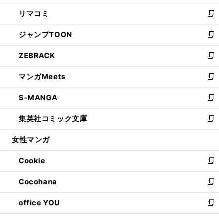
ウ
ン
ウ
し
リマコミ
で
ド
ィ
い
新
開
ウ
ン
ウ
し
ジャンプTOON
く
で
ド
ィ
い
新
開
ウ
ン
ウ
し
ZEBRACK
く
で
ド
ィ
い
新
開
ウ
ン
ウ
し
マンガMeets
く
で
ド
ィ
い
新
開
ウ
ン
ウ
し
S-MANGA
く
で
ド
ィ
い
新
開
ウ
ン
ウ
し
集英社コミック文庫
く
で
ド
ィ
い
新
開
ウ
ン
ウ
し
女性マンガ
く
で
ド
ィ
い
開
ウ
ン
ウ
Cookie
く
で
ド
ィ
新
開
ウ
ン
し
Cocohana
く
で
ド
い
新
開
ウ
ウ
し
office YOU
く
で
ィ
い
新
開
ン
ウ
し