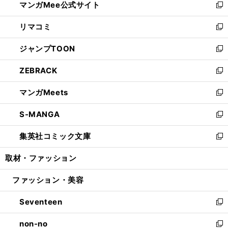
マンガMee公式サイト
く
ド
ィ
い
新
ウ
ン
ウ
し
リマコミ
で
ド
ィ
い
新
開
ウ
ン
ウ
し
ジャンプTOON
く
で
ド
ィ
い
新
開
ウ
ン
ウ
し
ZEBRACK
く
で
ド
ィ
い
新
開
ウ
ン
ウ
し
マンガMeets
く
で
ド
ィ
い
新
開
ウ
ン
ウ
し
S-MANGA
く
で
ド
ィ
い
新
開
ウ
ン
ウ
し
集英社コミック文庫
く
で
ド
ィ
い
新
開
ウ
ン
ウ
し
取材・ファッション
く
で
ド
ィ
い
開
ウ
ン
ウ
ファッション・美容
く
で
ド
ィ
開
ウ
ン
Seventeen
く
で
ド
新
開
ウ
し
non-no
く
で
い
新