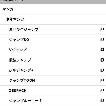
開
ン
く/
マンガ
ド
閉
ウ
じ
少年マンガ
で
る
開
週刊少年ジャンプ
く
新
し
ジャンプSQ
い
新
ウ
し
Vジャンプ
ィ
い
新
ン
ウ
し
最強ジャンプ
ド
ィ
い
新
ウ
ン
ウ
し
少年ジャンプ+
で
ド
ィ
い
新
開
ウ
ン
ウ
し
ジャンプTOON
く
で
ド
ィ
い
新
開
ウ
ン
ウ
し
ZEBRACK
く
で
ド
ィ
い
新
開
ウ
ン
ウ
し
ジャンプルーキー！
く
で
ド
ィ
い
新
開
ウ