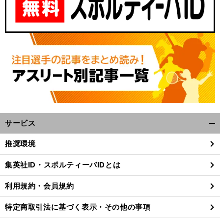
サービス
開
く/
推奨環境
閉
じ
集英社ID・スポルティーバIDとは
る
利用規約・会員規約
特定商取引法に基づく表示・その他の事項