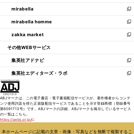
開
ウ
ン
ウ
し
mirabella
く
で
ド
ィ
い
新
開
ウ
ン
ウ
し
mirabella homme
く
で
ド
ィ
い
新
開
ウ
ン
ウ
し
zakka market
く
で
ド
ィ
い
新
開
ウ
ン
ウ
し
その他WEBサービス
く
で
ド
ィ
い
開
ウ
ン
ウ
集英社アドナビ
く
で
ド
ィ
新
開
ウ
ン
し
集英社エディターズ・ラボ
く
で
ド
い
新
開
ウ
ウ
し
く
で
ィ
い
開
ン
ウ
ABJマークは、この電子書店・電子書籍配信サービスが、著作権者からコンテ
く
ド
ィ
ンツ使用許諾を得た正規版配信サービスであることを示す登録商標（登録番号
ウ
ン
第6091713号）です。ABJマークの詳細、ABJマークを掲示しているサービス
で
ド
の一覧はこちら。
開
ウ
https://aebs.or.jp/
新
く
で
し
い
開
本ホームページに記載の文章・画像・写真などを無断で複製するこ