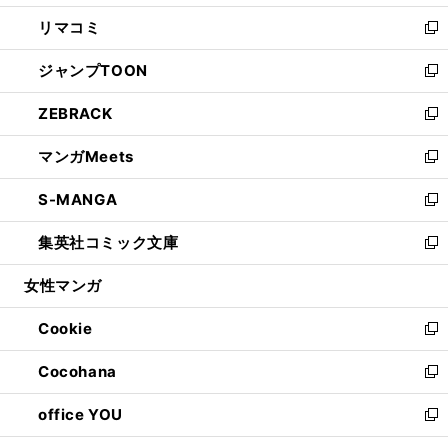
ウ
ン
ウ
し
リマコミ
で
ド
ィ
い
新
開
ウ
ン
ウ
し
ジャンプTOON
く
で
ド
ィ
い
新
開
ウ
ン
ウ
し
ZEBRACK
く
で
ド
ィ
い
新
開
ウ
ン
ウ
し
マンガMeets
く
で
ド
ィ
い
新
開
ウ
ン
ウ
し
S-MANGA
く
で
ド
ィ
い
新
開
ウ
ン
ウ
し
集英社コミック文庫
く
で
ド
ィ
い
新
開
ウ
ン
ウ
し
女性マンガ
く
で
ド
ィ
い
開
ウ
ン
ウ
Cookie
く
で
ド
ィ
新
開
ウ
ン
し
Cocohana
く
で
ド
い
新
開
ウ
ウ
し
office YOU
く
で
ィ
い
新
開
ン
ウ
し