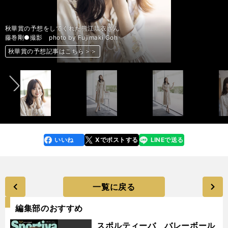
秋華賞の予想をしてくれた熊江琉衣さん
藤巻剛●撮影 photo by Fujimaki Goh
前へ
有馬記念の予想記事はこちら＞＞
有馬記念の予想記事はこちら＞＞
有馬記念の予想記事はこちら＞＞
有馬記念の予想記事はこちら＞＞
有馬記念の予想記事はこちら＞＞
有馬記念の予想記事はこちら＞＞
有馬記念の予想記事はこちら＞＞
有馬記念の予想記事はこちら＞＞
ジャパンカップの予想記事はこちら＞＞
ジャパンカップの予想記事はこちら＞＞
ジャパンカップの予想記事はこちら＞＞
ジャパンカップの予想記事はこちら＞＞
ジャパンカップの予想記事はこちら＞＞
ジャパンカップの予想記事はこちら＞＞
ジャパンカップの予想記事はこちら＞＞
ジャパンカップの予想記事はこちら＞＞
ジャパンカップの予想記事はこちら＞＞
秋華賞の予想記事はこちら＞＞
秋華賞の予想記事はこちら＞＞
秋華賞の予想記事はこちら＞＞
秋華賞の予想記事はこちら＞＞
秋華賞の予想記事はこちら＞＞
秋華賞の予想記事はこちら＞＞
秋華賞の予想記事はこちら＞＞
秋華賞の予想記事はこちら＞＞
秋華賞の予想記事はこちら＞＞
秋華賞の予想記事はこちら＞＞
いいね
Xでポストする
LINEで送る
line
faceboo
x
k
一覧に戻る
編集部のおすすめ
スポルティーバ バレーボール