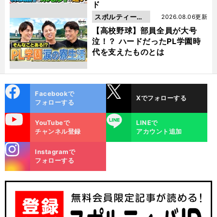
ド
スポルティーバ
2026.08.06更新
動画
【高校野球】部員全員が大号
泣！？ ハードだったPL学園時
代を支えたものとは
cebo
X
Facebookで
Xでフォローする
ok
フォローする
uTube
LINE
YouTubeで
LINEで
チャンネル登録
アカウント追加
stagra
Instagramで
m
フォローする