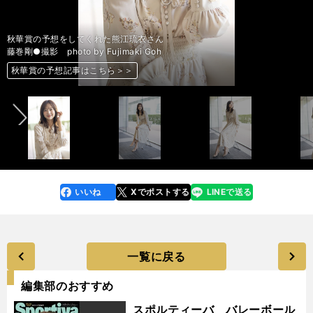
秋華賞の予想をしてくれた熊江琉衣さん
藤巻剛●撮影 photo by Fujimaki Goh
前へ
有馬記念の予想記事はこちら＞＞
有馬記念の予想記事はこちら＞＞
有馬記念の予想記事はこちら＞＞
有馬記念の予想記事はこちら＞＞
有馬記念の予想記事はこちら＞＞
有馬記念の予想記事はこちら＞＞
有馬記念の予想記事はこちら＞＞
有馬記念の予想記事はこちら＞＞
ジャパンカップの予想記事はこちら＞＞
ジャパンカップの予想記事はこちら＞＞
ジャパンカップの予想記事はこちら＞＞
ジャパンカップの予想記事はこちら＞＞
ジャパンカップの予想記事はこちら＞＞
ジャパンカップの予想記事はこちら＞＞
ジャパンカップの予想記事はこちら＞＞
ジャパンカップの予想記事はこちら＞＞
ジャパンカップの予想記事はこちら＞＞
秋華賞の予想記事はこちら＞＞
秋華賞の予想記事はこちら＞＞
秋華賞の予想記事はこちら＞＞
秋華賞の予想記事はこちら＞＞
秋華賞の予想記事はこちら＞＞
秋華賞の予想記事はこちら＞＞
秋華賞の予想記事はこちら＞＞
秋華賞の予想記事はこちら＞＞
秋華賞の予想記事はこちら＞＞
秋華賞の予想記事はこちら＞＞
いいね
Xでポストする
LINEで送る
line
faceboo
x
k
一覧に戻る
編集部のおすすめ
スポルティーバ バレーボール