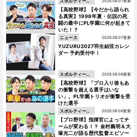
スポルティーバ
2026.08.07更新
動画
【高校野球】【今だから語られ
る真実】1998年夏・伝説の死
闘の最中にPL学園に何が起きて
いた！？
ニュース
2026.08.07更新
YUZURU2027羽生結弦カレン
ダー 予約受付中！
スポルティーバ
2026.08.06更新
動画
【高校野球】「プロ入り後もあ
の衝撃を超える選手はいな
い」。PL学園トリオが衝撃を受
けた選手
スポルティーバ
2026.08.06更新
動画
【プロ野球】指揮官によってチ
ームが変わる！？ 金村義明＆大
塚光二が語る歴代監督エピソー