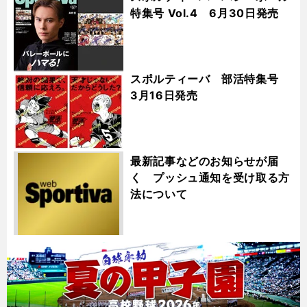
特集号 Vol.4 6月30日発売
スポルティーバ 部活特集号
3月16日発売
最新記事などのお知らせが届
く プッシュ通知を受け取る方
法について