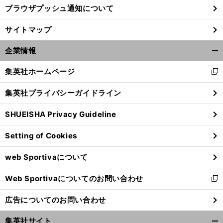
ブラウザプッシュ通知について
サイトマップ
企業情報
開
く/
集英社ホームページ
新
閉
し
じ
集英社プライバシーガイドライン
い
る
ウ
SHUEISHA Privacy Guideline
ィ
ン
Setting of Cookies
ド
ウ
web Sportivaについて
で
開
Web Sportivaについてのお問い合わせ
く
新
し
広告についてのお問い合わせ
い
ウ
集英社サイト
ィ