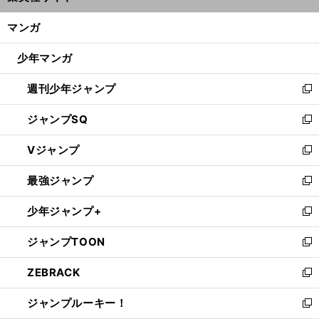
開
ン
く/
マンガ
ド
閉
ウ
じ
少年マンガ
で
る
開
週刊少年ジャンプ
く
新
し
ジャンプSQ
い
新
ウ
し
Vジャンプ
ィ
い
新
ン
ウ
し
最強ジャンプ
ド
ィ
い
新
ウ
ン
ウ
し
少年ジャンプ+
で
ド
ィ
い
新
開
ウ
ン
ウ
し
ジャンプTOON
く
で
ド
ィ
い
新
開
ウ
ン
ウ
し
ZEBRACK
く
で
ド
ィ
い
新
開
ウ
ン
ウ
し
ジャンプルーキー！
く
で
ド
ィ
い
新
開
ウ