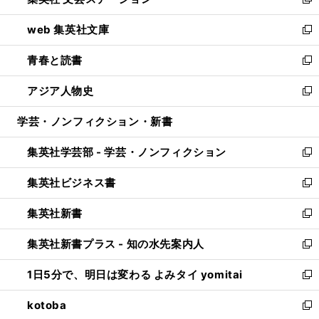
ィ
い
新
ン
ウ
し
web 集英社文庫
ド
ィ
い
新
ウ
ン
ウ
し
青春と読書
で
ド
ィ
い
新
開
ウ
ン
ウ
し
アジア人物史
く
で
ド
ィ
い
新
開
ウ
ン
ウ
し
学芸・ノンフィクション・新書
く
で
ド
ィ
い
開
ウ
ン
ウ
集英社学芸部 - 学芸・ノンフィクション
く
で
ド
ィ
新
開
ウ
ン
し
集英社ビジネス書
く
で
ド
い
新
開
ウ
ウ
し
集英社新書
く
で
ィ
い
新
開
ン
ウ
し
集英社新書プラス - 知の水先案内人
く
ド
ィ
い
新
ウ
ン
ウ
し
1日5分で、明日は変わる よみタイ yomitai
で
ド
ィ
い
新
開
ウ
ン
ウ
し
kotoba
く
で
ド
ィ
い
新