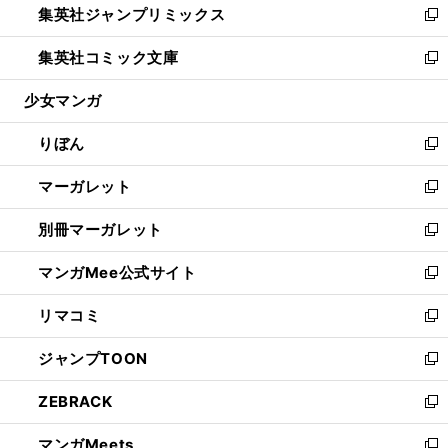
集英社ジャンプリミックス
く
で
ド
ィ
い
新
開
ウ
ン
ウ
し
集英社コミック文庫
く
で
ド
ィ
い
新
開
ウ
ン
ウ
し
少女マンガ
く
で
ド
ィ
い
開
ウ
ン
ウ
りぼん
く
で
ド
ィ
新
開
ウ
ン
し
マーガレット
く
で
ド
い
新
開
ウ
ウ
し
別冊マーガレット
く
で
ィ
い
新
開
ン
ウ
し
マンガMee公式サイト
く
ド
ィ
い
新
ウ
ン
ウ
し
リマコミ
で
ド
ィ
い
新
開
ウ
ン
ウ
し
ジャンプTOON
く
で
ド
ィ
い
新
開
ウ
ン
ウ
し
ZEBRACK
く
で
ド
ィ
い
新
開
ウ
ン
ウ
し
マンガMeets
く
で
ド
ィ
い