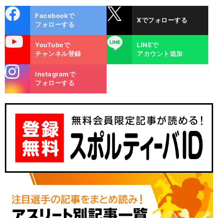
cebo
X
Facebookで
Xでフォローする
ok
フォローする
uTube
LINE
YouTubeで
LINEで
チャンネル登録
アカウント追加
stagra
Instagramで
m
フォローする