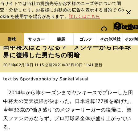
当サイトでは当社の提携先等がお客様のニーズ等について調
査・分析したり、お客様にお勧めの広告を表⽰する⽬的で Co
閉じ
okie を使⽤する場合があります。
詳しくはこちら
る
マイペ
web Sportiva (webスポルティーバ)
検索
メニュ
we
ー
野球の記事一覧
プロ野球
田中将大はどうなる？ 
b
ジ
野球
サッカー
競馬
ゴルフ
その他球技
その他
ス
田中将大はどうなる？ メジャーから日本球
ポ
界に復帰した男たちの明暗
ル
テ
2021年02月10日 11:15 公開
2021年02月10日 11:41 更新
ィ
ー
text by Sportiva
photo by Sankei Visual
バ
2014年から昨シーズンまでヤンキースでプレーした田
中将大の楽天復帰が決まった。日米通算177勝を挙げた、
今年33歳の"働き盛り"のメジャーリーガーの復帰に、楽
天ファンのみならず、プロ野球界全体が盛り上がってい
る。