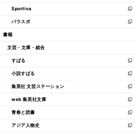
開
ン
ウ
し
Sportiva
く
ド
ィ
い
新
ウ
ン
ウ
し
パラスポ
で
ド
ィ
い
新
開
ウ
ン
ウ
し
書籍
く
で
ド
ィ
い
開
ウ
ン
ウ
文芸・文庫・総合
く
で
ド
ィ
開
ウ
ン
すばる
く
で
ド
新
開
ウ
し
小説すばる
く
で
い
新
開
ウ
し
集英社 文芸ステーション
く
ィ
い
新
ン
ウ
し
web 集英社文庫
ド
ィ
い
新
ウ
ン
ウ
し
青春と読書
で
ド
ィ
い
新
開
ウ
ン
ウ
し
アジア人物史
く
で
ド
ィ
い
新
開
ウ
ン
ウ
し