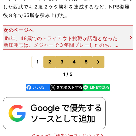
した西武でも２度２ケタ勝利を達成するなど、NPB復帰
後８年で65勝を積み上げた。
次のページへ
昨年、48歳でのトライアウト挑戦が話題となった
新庄剛志は、メジャーで３年間プレーしたのち、北
海道移転が初年度の日本ハムに２年契約で移籍し
た。入団会見では「チームを日本一にする」「（新
次
1
2
3
4
5
のページへ
本拠地である）札幌
1 / 5
いいね
Xでポストする
LINEで送る
line
faceboo
x
k
Googleの「優先ソース」について