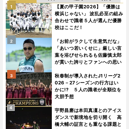
【夏の甲子園2026】「優勝は
1
横浜じゃない」 波乱必至の組み
合わせで識者５人が選んだ優勝
校はここだ！
「お前がラクして生意気だな」
2
「あいつ若いくせに」厳しい言
葉を浴びせられるも佐藤慎太郎
が貫いた誇りとファンへの思い
秋春制が導入されたJ1リーグ2
3
026－27シーズンの行方はい
かに!? ５人の識者が全順位を
大胆予想
4
宇野昌磨は本田真凜とのアイス
ダンスで新境地を切り開く 高
橋大輔の証言とも重なる課題と