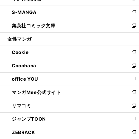
新
開
ウ
ン
ウ
し
S-MANGA
く
で
ド
ィ
い
新
開
ウ
ン
ウ
し
集英社コミック文庫
く
で
ド
ィ
い
新
開
ウ
ン
ウ
し
女性マンガ
く
で
ド
ィ
い
開
ウ
ン
ウ
Cookie
く
で
ド
ィ
新
開
ウ
ン
し
Cocohana
く
で
ド
い
新
開
ウ
ウ
し
office YOU
く
で
ィ
い
新
開
ン
ウ
し
マンガMee公式サイト
く
ド
ィ
い
新
ウ
ン
ウ
し
リマコミ
で
ド
ィ
い
新
開
ウ
ン
ウ
し
ジャンプTOON
く
で
ド
ィ
い
新
開
ウ
ン
ウ
し
ZEBRACK
く
で
ド
ィ
い
新
開