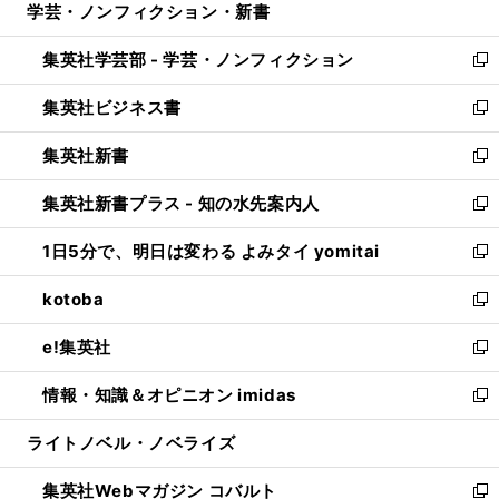
学芸・ノンフィクション・新書
く
で
ド
ィ
い
開
ウ
ン
ウ
集英社学芸部 - 学芸・ノンフィクション
く
で
ド
ィ
新
開
ウ
ン
し
集英社ビジネス書
く
で
ド
い
新
開
ウ
ウ
し
集英社新書
く
で
ィ
い
新
開
ン
ウ
し
集英社新書プラス - 知の水先案内人
く
ド
ィ
い
新
ウ
ン
ウ
し
1日5分で、明日は変わる よみタイ yomitai
で
ド
ィ
い
新
開
ウ
ン
ウ
し
kotoba
く
で
ド
ィ
い
新
開
ウ
ン
ウ
し
e!集英社
く
で
ド
ィ
い
新
開
ウ
ン
ウ
し
情報・知識＆オピニオン imidas
く
で
ド
ィ
い
新
開
ウ
ン
ウ
し
ライトノベル・ノベライズ
く
で
ド
ィ
い
開
ウ
ン
ウ
集英社Webマガジン コバルト
く
で
ド
ィ
新