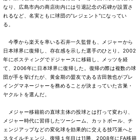
なり、広島市内の商店街内には引退記念の石碑が設置さ
れるなど、名実ともに球団の"レジェント"になってい
る。
今季から楽天を率いる石井一久監督も、メジャーから
日本球界に復帰し、存在感を示した選手のひとり。2002
年にポスティングでドジャースに移籍し、メッツを経
て、2006年に日本球界に復帰した。復帰の際は複数の球
団が手を挙げたが、黄金期の盟友である古田敦也がプレ
イングマネージャーを務めることが決まっていた古巣・
ヤクルトを選んだ。
メジャー移籍前の直球主体の投球とは打って変わり、
メジャー時代に習得したツーシーム、カットボール、チ
ェンジアップなどの変化球を効果的に交える技巧派へと
スタイルチェンジ。復帰１年目は11勝、2008年にFA移籍