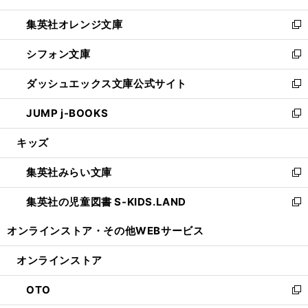
開
ウ
ン
し
集英社オレンジ文庫
く
で
ド
い
新
開
ウ
ウ
し
シフォン文庫
く
で
ィ
い
新
開
ン
ウ
し
ダッシュエックス文庫公式サイト
く
ド
ィ
い
新
ウ
ン
ウ
し
JUMP j-BOOKS
で
ド
ィ
い
新
開
ウ
ン
ウ
し
キッズ
く
で
ド
ィ
い
開
ウ
ン
ウ
集英社みらい文庫
く
で
ド
ィ
新
開
ウ
ン
し
集英社の児童図書 S-KIDS.LAND
く
で
ド
い
新
開
ウ
ウ
し
オンラインストア・
その他WEBサービス
く
で
ィ
い
開
ン
ウ
オンラインストア
く
ド
ィ
ウ
ン
OTO
で
ド
新
開
ウ
し