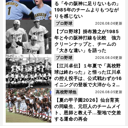
る「今の阪神に足りないもの」
1985年のチームよりもつなが
りを感じない
プロ野球
2026.08.06更新
【プロ野球】掛布雅之が1985
年と今の阪神打線を比較 強力
クリーンナップと、チームの
「大きな違い」を語った
プロ野球
2026.08.06更新
【江川卓伝】１年夏で「高校野
球は終わった」と悟った江川卓
の控え投手は、公式戦わずか16
イニングの登板で大洋から２位
指名を受けた
高校野球他
2026.08.05更新
【夏の甲子園2026】仙台育英
の同級生、元巨人のチームメイ
ト、恩師と教え子...聖地で交差
する運命の再会