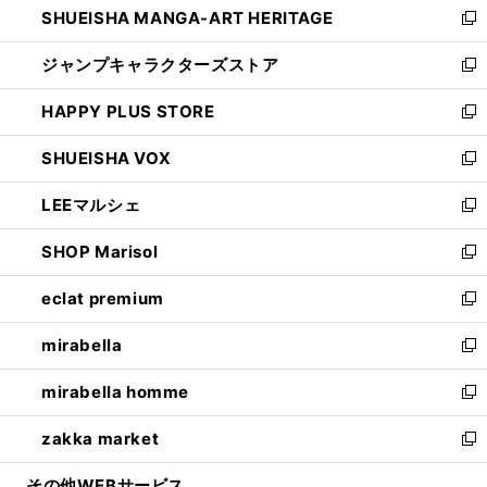
SHUEISHA MANGA-ART HERITAGE
く
で
い
新
開
ウ
し
ジャンプキャラクターズストア
く
ィ
い
新
ン
ウ
し
HAPPY PLUS STORE
ド
ィ
い
新
ウ
ン
ウ
し
SHUEISHA VOX
で
ド
ィ
い
新
開
ウ
ン
ウ
し
LEEマルシェ
く
で
ド
ィ
い
新
開
ウ
ン
ウ
し
SHOP Marisol
く
で
ド
ィ
い
新
開
ウ
ン
ウ
し
eclat premium
く
で
ド
ィ
い
新
開
ウ
ン
ウ
し
mirabella
く
で
ド
ィ
い
新
開
ウ
ン
ウ
し
mirabella homme
く
で
ド
ィ
い
新
開
ウ
ン
ウ
し
zakka market
く
で
ド
ィ
い
新
開
ウ
ン
ウ
し
その他WEBサービス
く
で
ド