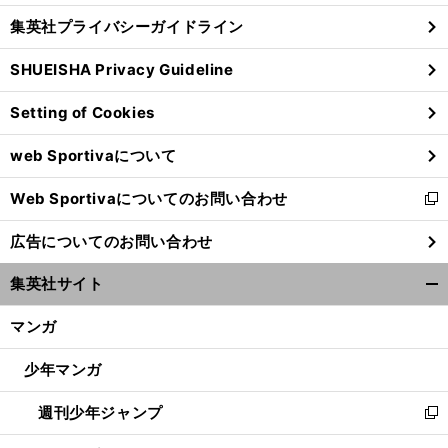
し
じ
集英社プライバシーガイドライン
い
る
ウ
SHUEISHA Privacy Guideline
ィ
ン
Setting of Cookies
ド
ウ
web Sportivaについて
で
開
Web Sportivaについてのお問い合わせ
く
新
し
広告についてのお問い合わせ
い
ウ
集英社サイト
ィ
開
ン
く/
マンガ
ド
閉
ウ
じ
少年マンガ
で
る
開
週刊少年ジャンプ
く
新
し