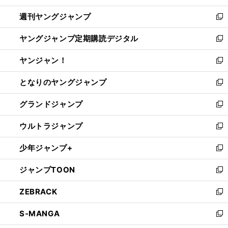
開
ウ
ン
ウ
週刊ヤングジャンプ
く
で
ド
ィ
新
開
ウ
ン
し
ヤングジャンプ定期購読デジタル
く
で
ド
い
新
開
ウ
ウ
し
ヤンジャン！
く
で
ィ
い
新
開
ン
ウ
し
となりのヤングジャンプ
く
ド
ィ
い
新
ウ
ン
ウ
し
グランドジャンプ
で
ド
ィ
い
新
開
ウ
ン
ウ
し
ウルトラジャンプ
く
で
ド
ィ
い
新
開
ウ
ン
ウ
し
少年ジャンプ+
く
で
ド
ィ
い
新
開
ウ
ン
ウ
し
ジャンプTOON
く
で
ド
ィ
い
新
開
ウ
ン
ウ
し
ZEBRACK
く
で
ド
ィ
い
新
開
ウ
ン
ウ
し
S-MANGA
く
で
ド
ィ
い
新
開
ウ
ン
ウ
し