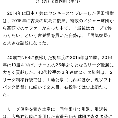
介（奥）と西岡剛（手前）
2014年に田中と共にヤンキースでプレーした黒田博樹
は、2015年に古巣の広島に復帰。複数のメジャー球団か
ら高額でのオファーがあった中で、「最後はカープで終
わりたい」という古巣愛を貫いた姿勢は、「男気復帰」
と大きな話題になった。
40歳でNPBに復帰した初年度の2015年は11勝。2016
年は10勝を挙げ、チームの25年ぶりとなるリーグ優勝に
大きく貢献した。40代投手の２年連続２ケタ勝利は、２
リーグ制移行後では、工藤公康（元西武ほか、現ソフト
バンク監督）に続いて２人目。右投手では史上初だっ
た。
リーグ優勝を置き土産に、同年限りで引退。引退後
は、広島在籍時に着用した背番号15が球団の永久欠番に