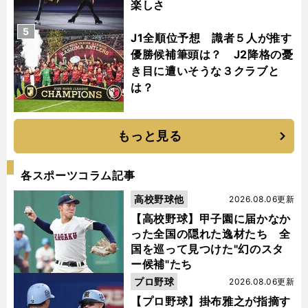
楽しさ
5
J1全順位予想 識者５人が推す
優勝候補筆頭は？ J2降格の憂
き目に遭いそうな３クラブと
は？
もっと見る
各スポーツコラム記事
高校野球他
2026.08.06更新
【高校野球】甲子園に届かなか
った全国の隠れた逸材たち 全
国を巡って見つけた"幻のスタ
ー候補"たち
プロ野球
2026.08.06更新
【プロ野球】掛布雅之が指摘す