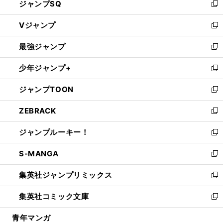
ジャンプSQ
い
新
ウ
し
Vジャンプ
ィ
い
新
ン
ウ
し
最強ジャンプ
ド
ィ
い
新
ウ
ン
ウ
し
少年ジャンプ+
で
ド
ィ
い
新
開
ウ
ン
ウ
し
ジャンプTOON
く
で
ド
ィ
い
新
開
ウ
ン
ウ
し
ZEBRACK
く
で
ド
ィ
い
新
開
ウ
ン
ウ
し
ジャンプルーキー！
く
で
ド
ィ
い
新
開
ウ
ン
ウ
し
S-MANGA
く
で
ド
ィ
い
新
開
ウ
ン
ウ
し
集英社ジャンプリミックス
く
で
ド
ィ
い
新
開
ウ
ン
ウ
し
集英社コミック文庫
く
で
ド
ィ
い
新
開
ウ
ン
ウ
し
青年マンガ
く
で
ド
ィ
い