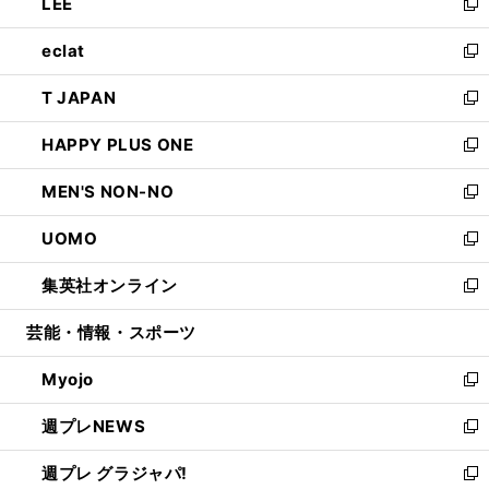
LEE
く
で
ド
ィ
い
新
開
ウ
ン
ウ
し
eclat
く
で
ド
ィ
い
新
開
ウ
ン
ウ
し
T JAPAN
く
で
ド
ィ
い
新
開
ウ
ン
ウ
し
HAPPY PLUS ONE
く
で
ド
ィ
い
新
開
ウ
ン
ウ
し
MEN'S NON-NO
く
で
ド
ィ
い
新
開
ウ
ン
ウ
し
UOMO
く
で
ド
ィ
い
新
開
ウ
ン
ウ
し
集英社オンライン
く
で
ド
ィ
い
新
開
ウ
ン
ウ
し
芸能・情報・スポーツ
く
で
ド
ィ
い
開
ウ
ン
ウ
Myojo
く
で
ド
ィ
新
開
ウ
ン
し
週プレNEWS
く
で
ド
い
新
開
ウ
ウ
し
週プレ グラジャパ!
く
で
ィ
い
新