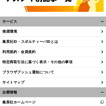
サービス
開
く/
推奨環境
閉
じ
集英社ID・スポルティーバIDとは
る
。
前
へ
DH
利用規約・会員規約
特定商取引法に基づく表示・その他の事項
ブラウザプッシュ通知について
サイトマップ
企業情報
開
く/
集英社ホームページ
新
閉