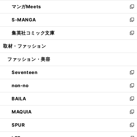
ウ
ン
ウ
し
マンガMeets
く
で
ド
ィ
い
新
開
ウ
ン
ウ
し
S-MANGA
く
で
ド
ィ
い
新
開
ウ
ン
ウ
し
集英社コミック文庫
く
で
ド
ィ
い
新
開
ウ
ン
ウ
し
取材・ファッション
く
で
ド
ィ
い
開
ウ
ン
ウ
ファッション・美容
く
で
ド
ィ
開
ウ
ン
Seventeen
く
で
ド
新
開
ウ
し
non-no
く
で
い
新
開
ウ
し
BAILA
く
ィ
い
新
ン
ウ
し
MAQUIA
ド
ィ
い
新
ウ
ン
ウ
し
SPUR
で
ド
ィ
い
新
開
ウ
ン
ウ
し