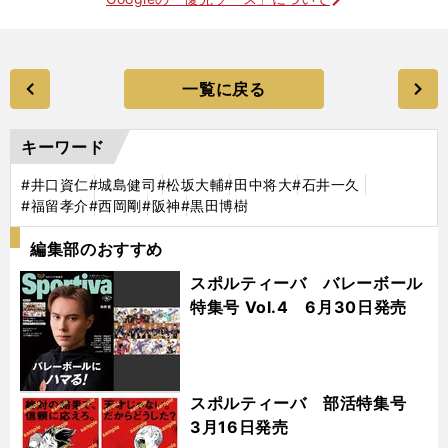
一覧に戻る
キーワード
#井口資仁
#城島健司
#松坂大輔
#田中将大
#石井一久
#福留孝介
#西岡剛
#阪神
#黒田博樹
編集部のおすすめ
スポルティーバ バレーボール
特集号 Vol.4 6月30日発売
スポルティーバ 部活特集号
3月16日発売