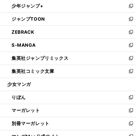
ウ
し
少年ジャンプ+
く
で
ド
ィ
い
新
開
ウ
ン
ウ
し
ジャンプTOON
く
で
ド
ィ
い
新
開
ウ
ン
ウ
し
ZEBRACK
く
で
ド
ィ
い
新
開
ウ
ン
ウ
し
S-MANGA
く
で
ド
ィ
い
新
開
ウ
ン
ウ
し
集英社ジャンプリミックス
く
で
ド
ィ
い
新
開
ウ
ン
ウ
し
集英社コミック文庫
く
で
ド
ィ
い
新
開
ウ
ン
ウ
し
少女マンガ
く
で
ド
ィ
い
開
ウ
ン
ウ
りぼん
く
で
ド
ィ
新
開
ウ
ン
し
マーガレット
く
で
ド
い
新
開
ウ
ウ
し
別冊マーガレット
く
で
ィ
い
新
開
ン
ウ
し