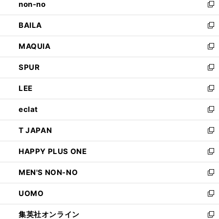
non-no
く
で
い
新
開
ウ
し
BAILA
く
ィ
い
新
ン
ウ
し
MAQUIA
ド
ィ
い
新
ウ
ン
ウ
し
SPUR
で
ド
ィ
い
新
開
ウ
ン
ウ
し
LEE
く
で
ド
ィ
い
新
開
ウ
ン
ウ
し
eclat
く
で
ド
ィ
い
新
開
ウ
ン
ウ
し
T JAPAN
く
で
ド
ィ
い
新
開
ウ
ン
ウ
し
HAPPY PLUS ONE
く
で
ド
ィ
い
新
開
ウ
ン
ウ
し
MEN'S NON-NO
く
で
ド
ィ
い
新
開
ウ
ン
ウ
し
UOMO
く
で
ド
ィ
い
新
開
ウ
ン
ウ
し
集英社オンライン
く
で
ド
ィ
い
新