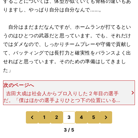
することについては、体型が似ていても骨格の違いもあ
りますし、やっぱり自分は自分なんで......。
自分はまだまだなんですが、ホームランが打てるとい
うのはひとつの武器だと思っています。でも、それだけ
ではダメなので、しっかりチームプレーや守備で貢献し
て、バッティングでは長打力と確実性をバランスよく出
せればと思っています。そのための準備はしてきまし
た」
次のページへ
吉田大成は社会人からプロ入りした２年目の選手
だ。「僕はほかの選手よりひとつ下の位置にいると
思っているので、エスコバー選手を意識する段階で
はないです。まずは守備からアピールしていきたい
次
1
2
3
4
5
のページへ
のページへ
です。自分としては
前
3 / 5