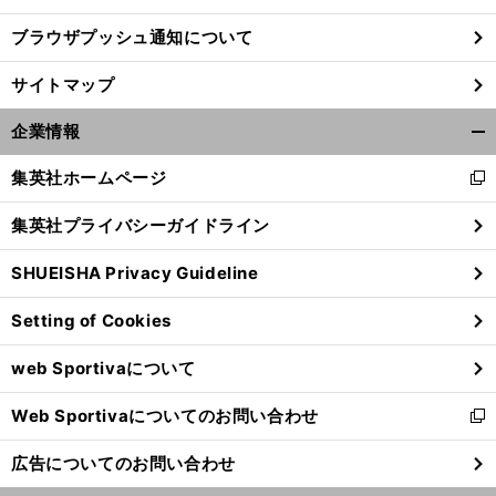
ブラウザプッシュ通知について
前
へ
サイトマップ
企業情報
開
く/
集英社ホームページ
新
閉
し
じ
集英社プライバシーガイドライン
い
る
ウ
SHUEISHA Privacy Guideline
ィ
ン
Setting of Cookies
ド
ウ
web Sportivaについて
で
開
Web Sportivaについてのお問い合わせ
く
新
し
広告についてのお問い合わせ
い
ウ