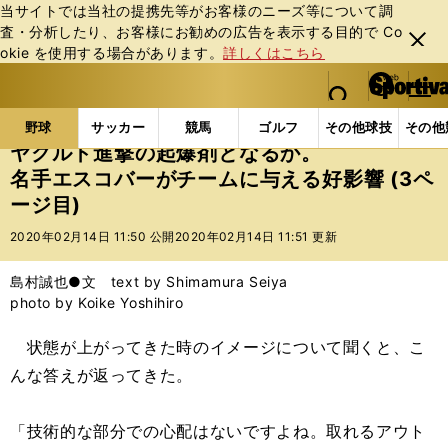
当サイトでは当社の提携先等がお客様のニーズ等について調
査・分析したり、お客様にお勧めの広告を表⽰する⽬的で Co
閉じ
okie を使⽤する場合があります。
詳しくはこちら
る
マイペ
web Sportiva (webスポルティーバ)
検索
メニュ
we
ー
野球の記事一覧
プロ野球
ヤクルト進撃の起爆剤と
b
ジ
野球
サッカー
競馬
ゴルフ
その他球技
その他
ス
ヤクルト進撃の起爆剤となるか。
ポ
名手エスコバーがチームに与える好影響 (3ペ
ル
ージ目)
テ
ィ
2020年02月14日 11:50 公開
2020年02月14日 11:51 更新
ー
バ
島村誠也●文 text by Shimamura Seiya
photo by Koike Yoshihiro
状態が上がってきた時のイメージについて聞くと、こ
んな答えが返ってきた。
「技術的な部分での心配はないですよね。取れるアウト