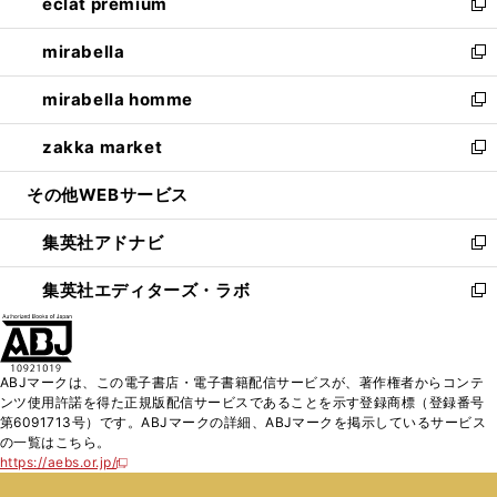
eclat premium
く
で
ド
ィ
い
新
開
ウ
ン
ウ
し
mirabella
く
で
ド
ィ
い
新
開
ウ
ン
ウ
し
mirabella homme
く
で
ド
ィ
い
新
開
ウ
ン
ウ
し
zakka market
く
で
ド
ィ
い
新
開
ウ
ン
ウ
し
その他WEBサービス
く
で
ド
ィ
い
開
ウ
ン
ウ
集英社アドナビ
く
で
ド
ィ
新
開
ウ
ン
し
集英社エディターズ・ラボ
く
で
ド
い
新
開
ウ
ウ
し
く
で
ィ
い
開
ン
ウ
ABJマークは、この電子書店・電子書籍配信サービスが、著作権者からコンテ
く
ド
ィ
ンツ使用許諾を得た正規版配信サービスであることを示す登録商標（登録番号
ウ
ン
第6091713号）です。ABJマークの詳細、ABJマークを掲示しているサービス
で
ド
の一覧はこちら。
開
ウ
https://aebs.or.jp/
新
く
で
し