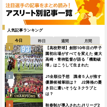
人気記事ランキング
今日
昨日
週間
月間
【高校野球】創部10年目の甲子
1
園初出場がすべてを変えた 健大
高崎・青栁監督が語る「機動破
壊」はこうして生まれた
J1全順位予想 識者５人が推す
2
優勝候補筆頭は？ J2降格の憂
き目に遭いそうな３クラブと
は？
秋春制が導入されたJ1リーグ2
3