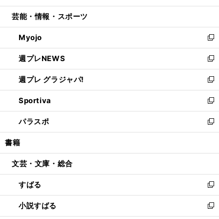
開
ウ
ン
ウ
し
芸能・情報・スポーツ
く
で
ド
ィ
い
開
ウ
ン
ウ
Myojo
く
で
ド
ィ
新
開
ウ
ン
し
週プレNEWS
く
で
ド
い
新
開
ウ
ウ
し
週プレ グラジャパ!
く
で
ィ
い
新
開
ン
ウ
し
Sportiva
く
ド
ィ
い
新
ウ
ン
ウ
し
パラスポ
で
ド
ィ
い
新
開
ウ
ン
ウ
し
書籍
く
で
ド
ィ
い
開
ウ
ン
ウ
文芸・文庫・総合
く
で
ド
ィ
開
ウ
ン
すばる
く
で
ド
新
開
ウ
し
小説すばる
く
で
い
新
開
ウ
し