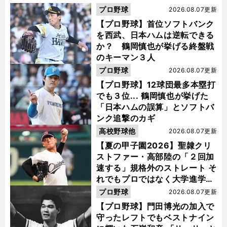
プロ野球
2026.08.07更新
【プロ野球】首位ソフトバンク
を西武、日本ハムは逆転できる
か？ 鶴岡慎也が挙げる終盤戦
のキーマン３人
プロ野球
2026.08.07更新
【プロ野球】12球団最多本塁打
でも３位... 鶴岡慎也が挙げた
「日本ハムの誤算」とソフトバ
ンク追撃のカギ
高校野球他
2026.08.07更新
【夏の甲子園2026】聖隷クリ
ストファー・高部陸の「２回加
速する」規格外のストレート そ
れでもプロではなく大学進学を
選ぶ理由
プロ野球
2026.08.07更新
【プロ野球】門田博光の加入で
守ったレフトでもベストナイン