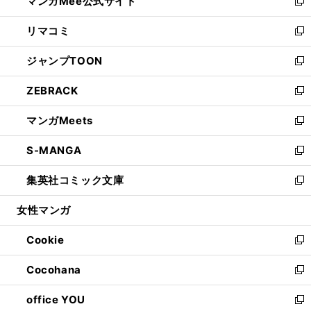
マンガMee公式サイト
く
ド
ィ
い
新
ウ
ン
ウ
し
リマコミ
で
ド
ィ
い
新
開
ウ
ン
ウ
し
ジャンプTOON
く
で
ド
ィ
い
新
開
ウ
ン
ウ
し
ZEBRACK
く
で
ド
ィ
い
新
開
ウ
ン
ウ
し
マンガMeets
く
で
ド
ィ
い
新
開
ウ
ン
ウ
し
S-MANGA
く
で
ド
ィ
い
新
開
ウ
ン
ウ
し
集英社コミック文庫
く
で
ド
ィ
い
新
開
ウ
ン
ウ
し
女性マンガ
く
で
ド
ィ
い
開
ウ
ン
ウ
Cookie
く
で
ド
ィ
新
開
ウ
ン
し
Cocohana
く
で
ド
い
新
開
ウ
ウ
し
office YOU
く
で
ィ
い
新