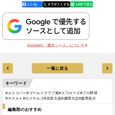
いいね
Xでポストする
LINEで送る
line
faceboo
x
k
Googleの「優先ソース」について
一覧に戻る
キーワード
#エスコバー
#ゴールドグラブ賞
#スワローズ
#プロ野球
#ヤクルト
#ロイヤルズ
#吉田大成
#廣岡大志
#森岡良介
編集部のおすすめ