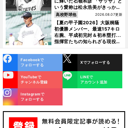
に輝いた石嶺和彦 「サッサ」と
いう愛称は松永浩美がきっか
け？
高校野球他
2026.08.07更新
【夏の甲子園2026】大阪桐蔭
初優勝メンバー、最速157キロ
右腕、平成初完封＆初本塁打...
指揮官たちの知られざる現役時
代
cebo
X
Facebookで
Xでフォローする
ok
フォローする
uTube
LINE
YouTubeで
LINEで
チャンネル登録
アカウント追加
stagra
Instagramで
m
フォローする