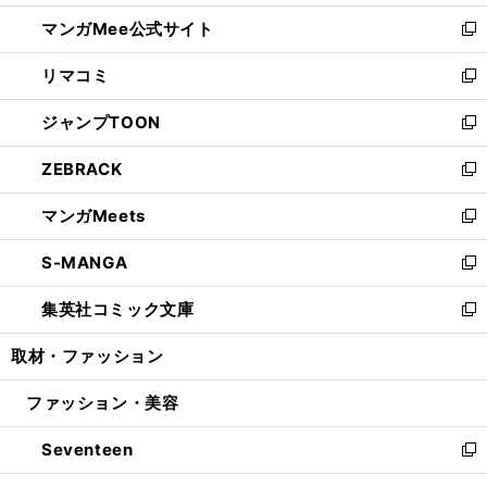
開
ン
ウ
し
マンガMee公式サイト
く
ド
ィ
い
新
ウ
ン
ウ
し
リマコミ
で
ド
ィ
い
新
開
ウ
ン
ウ
し
ジャンプTOON
く
で
ド
ィ
い
新
開
ウ
ン
ウ
し
ZEBRACK
く
で
ド
ィ
い
新
開
ウ
ン
ウ
し
マンガMeets
く
で
ド
ィ
い
新
開
ウ
ン
ウ
し
S-MANGA
く
で
ド
ィ
い
新
開
ウ
ン
ウ
し
集英社コミック文庫
く
で
ド
ィ
い
新
開
ウ
ン
ウ
し
取材・ファッション
く
で
ド
ィ
い
開
ウ
ン
ウ
ファッション・美容
く
で
ド
ィ
開
ウ
ン
Seventeen
く
で
ド
新
開
ウ
し