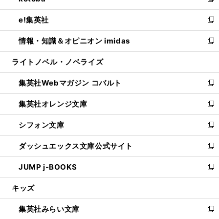
い
新
開
ウ
ン
ウ
し
e!集英社
く
で
ド
ィ
い
新
開
ウ
ン
ウ
し
情報・知識＆オピニオン imidas
く
で
ド
ィ
い
新
開
ウ
ン
ウ
し
ライトノベル・ノベライズ
く
で
ド
ィ
い
開
ウ
ン
ウ
集英社Webマガジン コバルト
く
で
ド
ィ
新
開
ウ
ン
し
集英社オレンジ文庫
く
で
ド
い
新
開
ウ
ウ
し
シフォン文庫
く
で
ィ
い
新
開
ン
ウ
し
ダッシュエックス文庫公式サイト
く
ド
ィ
い
新
ウ
ン
ウ
し
JUMP j-BOOKS
で
ド
ィ
い
新
開
ウ
ン
ウ
し
キッズ
く
で
ド
ィ
い
開
ウ
ン
ウ
集英社みらい文庫
く
で
ド
ィ
新