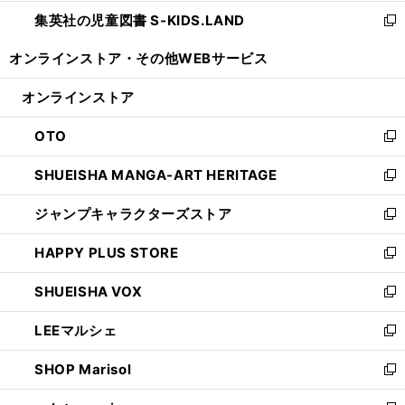
開
ウ
ン
し
集英社の児童図書 S-KIDS.LAND
く
で
ド
い
新
開
ウ
ウ
し
オンラインストア・
その他WEBサービス
く
で
ィ
い
開
ン
ウ
オンラインストア
く
ド
ィ
ウ
ン
OTO
で
ド
新
開
ウ
し
SHUEISHA MANGA-ART HERITAGE
く
で
い
新
開
ウ
し
ジャンプキャラクターズストア
く
ィ
い
新
ン
ウ
し
HAPPY PLUS STORE
ド
ィ
い
新
ウ
ン
ウ
し
SHUEISHA VOX
で
ド
ィ
い
新
開
ウ
ン
ウ
し
LEEマルシェ
く
で
ド
ィ
い
新
開
ウ
ン
ウ
し
SHOP Marisol
く
で
ド
ィ
い
新
開
ウ
ン
ウ
し