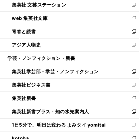
集英社 文芸ステーション
く
ィ
い
新
ン
ウ
し
web 集英社文庫
ド
ィ
い
新
ウ
ン
ウ
し
青春と読書
で
ド
ィ
い
新
開
ウ
ン
ウ
し
アジア人物史
く
で
ド
ィ
い
新
開
ウ
ン
ウ
し
学芸・ノンフィクション・新書
く
で
ド
ィ
い
開
ウ
ン
ウ
集英社学芸部 - 学芸・ノンフィクション
く
で
ド
ィ
新
開
ウ
ン
し
集英社ビジネス書
く
で
ド
い
新
開
ウ
ウ
し
集英社新書
く
で
ィ
い
新
開
ン
ウ
し
集英社新書プラス - 知の水先案内人
く
ド
ィ
い
新
ウ
ン
ウ
し
1日5分で、明日は変わる よみタイ yomitai
で
ド
ィ
い
新
開
ウ
ン
ウ
し
kotoba
く
で
ド
ィ