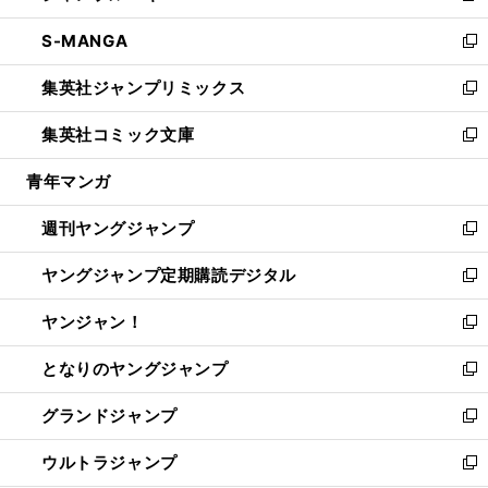
開
ウ
ン
ウ
し
S-MANGA
く
で
ド
ィ
い
新
開
ウ
ン
ウ
し
集英社ジャンプリミックス
く
で
ド
ィ
い
新
開
ウ
ン
ウ
し
集英社コミック文庫
く
で
ド
ィ
い
新
開
ウ
ン
ウ
し
青年マンガ
く
で
ド
ィ
い
開
ウ
ン
ウ
週刊ヤングジャンプ
く
で
ド
ィ
新
開
ウ
ン
し
ヤングジャンプ定期購読デジタル
く
で
ド
い
新
開
ウ
ウ
し
ヤンジャン！
く
で
ィ
い
新
開
ン
ウ
し
となりのヤングジャンプ
く
ド
ィ
い
新
ウ
ン
ウ
し
グランドジャンプ
で
ド
ィ
い
新
開
ウ
ン
ウ
し
ウルトラジャンプ
く
で
ド
ィ
い
新
開
ウ
ン