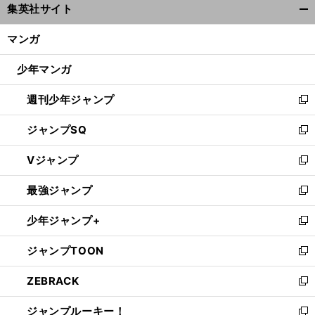
集英社サイト
ィ
開
ン
く/
マンガ
ド
閉
ウ
じ
少年マンガ
で
る
開
週刊少年ジャンプ
く
新
し
ジャンプSQ
い
新
ウ
し
Vジャンプ
ィ
い
新
ン
ウ
し
最強ジャンプ
ド
ィ
い
新
ウ
ン
ウ
し
少年ジャンプ+
で
ド
ィ
い
新
開
ウ
ン
ウ
し
ジャンプTOON
く
で
ド
ィ
い
新
開
ウ
ン
ウ
し
ZEBRACK
く
で
ド
ィ
い
新
開
ウ
ン
ウ
し
ジャンプルーキー！
く
で
ド
ィ
い
新