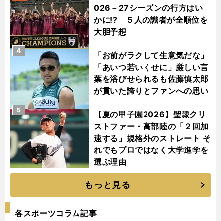
026－27シーズンの行方はい
かに!? ５人の識者が全順位を
大胆予想
4
「お前がラクして生意気だな」
「あいつ若いくせに」厳しい言
葉を浴びせられるも佐藤慎太郎
が貫いた誇りとファンへの思い
5
【夏の甲子園2026】聖隷クリ
ストファー・高部陸の「２回加
速する」規格外のストレート そ
れでもプロではなく大学進学を
選ぶ理由
もっと見る
各スポーツコラム記事