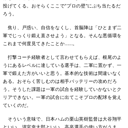
投げてくる。おそらくここで"プロの壁"にぶち当たるだ
ろう。
焦り、戸惑い、自信をなくし、首脳陣は「ひとまず二
軍でじっくり鍛え直させよう」となる。そんな悪循環を
これまで何度見てきたことか......。
打撃コーチ経験者として言わせてもらえば、根尾のよ
うにあるレベルに達している選手は、二軍に置かず、一
軍で鍛えた方がいいと思う。基本的な技術は間違いなく
ある。おそらく苦しむのは相手バッテリーの攻めだろ
う。そうした課題は一軍の試合を経験していかないとク
リアできない。一軍の試合に出てこそプロの配球を覚え
ていくのだ。
そういう意味で、日本ハムの栗山英樹監督は大谷翔平
といい、清宮幸太郎といい、高卒選手の使い方がうま