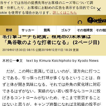
当サイトでは当社の提携先等がお客様のニーズ等について調
査・分析したり、お客様にお勧めの広告を表⽰する⽬的で Co
閉じ
okie を使⽤する場合があります。
詳しくはこちら
る
マイペ
web Sportiva (webスポルティーバ)
検索
メニュ
we
ー
野球の記事一覧
プロ野球
名打撃コーチも絶賛。根
b
ジ
野球
サッカー
競馬
ゴルフ
その他球技
その他
ス
名打撃コーチも絶賛。根尾昂の未来像は
ポ
「鳥谷敬のような打者になる」 (2ページ目)
ル
テ
2019年01月30日 08:15 公開
2019年12月11日 18:29 更新
ィ
ー
木村公一●文 text by Kimura Koichi
photo by Kyodo News
バ
だが、この時に意識してほしいのが、逆方向に打つこ
とである。引っ張った打球が多くなるということは、自
ずと体が開き気味になる。それでは外角の変化球に対応
できるはずがない。実績のない若い投手ならコースに投
げきるコントロールがないため、そこまで苦労すること
はないと思うが、キャンプ終盤になれば主戦級の投手が