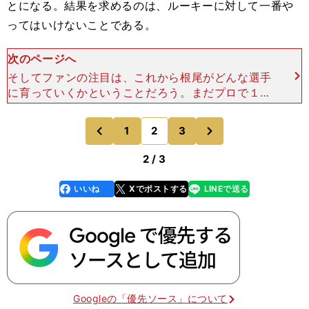
とになる。結果を求めるのは、ルーキーに対して一番や
ってはいけないことである。
次のページへ
そしてファンの注目は、これから根尾がどんな選手
に育っていくかということだろう。まだプロで１打
席も立っていない選手を評するのは、難しいし抵抗
がある。それでもあえて言うなら、あくまで私の個
次
1
2
3
のページへ
のページへ
人的なイメージだ
前
2 / 3
いいね
Xでポストする
LINEで送る
line
faceboo
x
k
Googleの「優先ソース」について