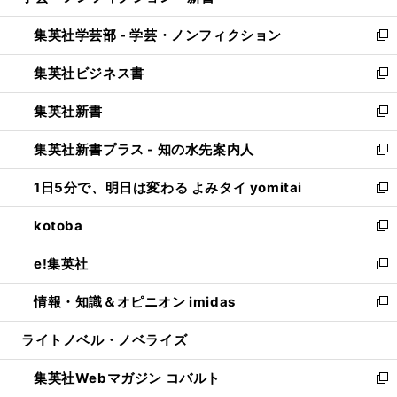
開
ウ
ン
ウ
集英社学芸部 - 学芸・ノンフィクション
く
で
ド
ィ
新
開
ウ
ン
し
集英社ビジネス書
く
で
ド
い
新
開
ウ
ウ
し
集英社新書
く
で
ィ
い
新
開
ン
ウ
し
集英社新書プラス - 知の水先案内人
く
ド
ィ
い
新
ウ
ン
ウ
し
1日5分で、明日は変わる よみタイ yomitai
で
ド
ィ
い
新
開
ウ
ン
ウ
し
kotoba
く
で
ド
ィ
い
新
開
ウ
ン
ウ
し
e!集英社
く
で
ド
ィ
い
新
開
ウ
ン
ウ
し
情報・知識＆オピニオン imidas
く
で
ド
ィ
い
新
開
ウ
ン
ウ
し
ライトノベル・ノベライズ
く
で
ド
ィ
い
開
ウ
ン
ウ
集英社Webマガジン コバルト
く
で
ド
ィ
新
開