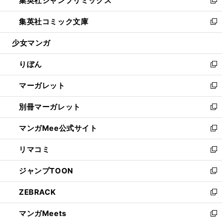
集英社ジャンプリミックス
で
ド
ィ
い
新
開
ウ
ン
ウ
し
集英社コミック文庫
く
で
ド
ィ
い
新
開
ウ
ン
ウ
し
少女マンガ
く
で
ド
ィ
い
開
ウ
ン
ウ
りぼん
く
で
ド
ィ
新
開
ウ
ン
し
マーガレット
く
で
ド
い
新
開
ウ
ウ
し
別冊マーガレット
く
で
ィ
い
新
開
ン
ウ
し
マンガMee公式サイト
く
ド
ィ
い
新
ウ
ン
ウ
し
リマコミ
で
ド
ィ
い
新
開
ウ
ン
ウ
し
ジャンプTOON
く
で
ド
ィ
い
新
開
ウ
ン
ウ
し
ZEBRACK
く
で
ド
ィ
い
新
開
ウ
ン
ウ
し
マンガMeets
く
で
ド
ィ
い
新