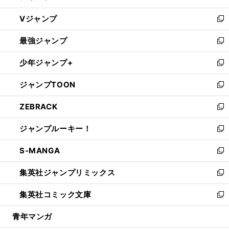
ウ
し
Vジャンプ
ィ
い
新
ン
ウ
し
最強ジャンプ
ド
ィ
い
新
ウ
ン
ウ
し
少年ジャンプ+
で
ド
ィ
い
新
開
ウ
ン
ウ
し
ジャンプTOON
く
で
ド
ィ
い
新
開
ウ
ン
ウ
し
ZEBRACK
く
で
ド
ィ
い
新
開
ウ
ン
ウ
し
ジャンプルーキー！
く
で
ド
ィ
い
新
開
ウ
ン
ウ
し
S-MANGA
く
で
ド
ィ
い
新
開
ウ
ン
ウ
し
集英社ジャンプリミックス
く
で
ド
ィ
い
新
開
ウ
ン
ウ
し
集英社コミック文庫
く
で
ド
ィ
い
新
開
ウ
ン
ウ
し
青年マンガ
く
で
ド
ィ
い
開
ウ
ン
ウ