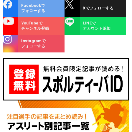
cebo
X
Facebookで
Xでフォローする
ok
フォローする
uTube
LINE
YouTubeで
LINEで
チャンネル登録
アカウント追加
stagra
Instagramで
m
フォローする