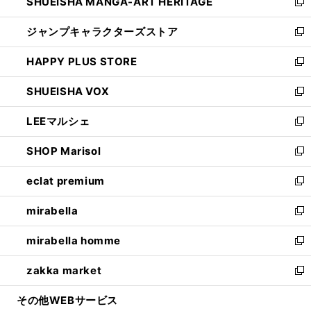
SHUEISHA MANGA-ART HERITAGE
く
で
い
新
開
ウ
し
ジャンプキャラクターズストア
く
ィ
い
新
ン
ウ
し
HAPPY PLUS STORE
ド
ィ
い
新
ウ
ン
ウ
し
SHUEISHA VOX
で
ド
ィ
い
新
開
ウ
ン
ウ
し
LEEマルシェ
く
で
ド
ィ
い
新
開
ウ
ン
ウ
し
SHOP Marisol
く
で
ド
ィ
い
新
開
ウ
ン
ウ
し
eclat premium
く
で
ド
ィ
い
新
開
ウ
ン
ウ
し
mirabella
く
で
ド
ィ
い
新
開
ウ
ン
ウ
し
mirabella homme
く
で
ド
ィ
い
新
開
ウ
ン
ウ
し
zakka market
く
で
ド
ィ
い
新
開
ウ
ン
ウ
し
その他WEBサービス
く
で
ド
ィ
い