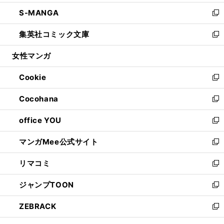
開
ウ
ン
ウ
し
S-MANGA
く
で
ド
ィ
い
新
開
ウ
ン
ウ
し
集英社コミック文庫
く
で
ド
ィ
い
新
開
ウ
ン
ウ
し
女性マンガ
く
で
ド
ィ
い
開
ウ
ン
ウ
Cookie
く
で
ド
ィ
新
開
ウ
ン
し
Cocohana
く
で
ド
い
新
開
ウ
ウ
し
office YOU
く
で
ィ
い
新
開
ン
ウ
し
マンガMee公式サイト
く
ド
ィ
い
新
ウ
ン
ウ
し
リマコミ
で
ド
ィ
い
新
開
ウ
ン
ウ
し
ジャンプTOON
く
で
ド
ィ
い
新
開
ウ
ン
ウ
し
ZEBRACK
く
で
ド
ィ
い
新
開
ウ
ン
ウ
し