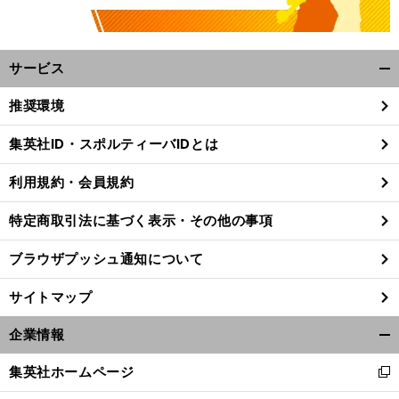
サービス
開
く/
推奨環境
閉
じ
集英社ID・スポルティーバIDとは
る
利用規約・会員規約
特定商取引法に基づく表示・その他の事項
ブラウザプッシュ通知について
サイトマップ
企業情報
開
く/
前
集英社ホームページ
へ
新
閉
し