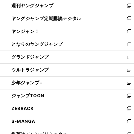
週刊ヤングジャンプ
く
で
ド
ィ
新
開
ウ
ン
し
ヤングジャンプ定期購読デジタル
く
で
ド
い
新
開
ウ
ウ
し
ヤンジャン！
く
で
ィ
い
新
開
ン
ウ
し
となりのヤングジャンプ
く
ド
ィ
い
新
ウ
ン
ウ
し
グランドジャンプ
で
ド
ィ
い
新
開
ウ
ン
ウ
し
ウルトラジャンプ
く
で
ド
ィ
い
新
開
ウ
ン
ウ
し
少年ジャンプ+
く
で
ド
ィ
い
新
開
ウ
ン
ウ
し
ジャンプTOON
く
で
ド
ィ
い
新
開
ウ
ン
ウ
し
ZEBRACK
く
で
ド
ィ
い
新
開
ウ
ン
ウ
し
S-MANGA
く
で
ド
ィ
い
新
開
ウ
ン
ウ
し
く