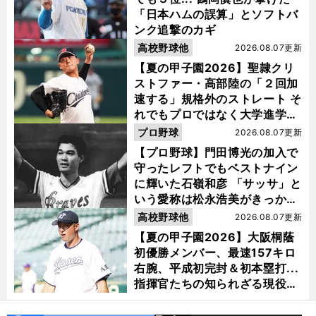
「日本ハムの誤算」とソフトバ
ンク追撃のカギ
高校野球他
2026.08.07更新
【夏の甲子園2026】聖隷クリ
ストファー・高部陸の「２回加
速する」規格外のストレート そ
れでもプロではなく大学進学を
選ぶ理由
プロ野球
2026.08.07更新
【プロ野球】門田博光の加入で
守ったレフトでもベストナイン
に輝いた石嶺和彦 「サッサ」と
いう愛称は松永浩美がきっか
け？
高校野球他
2026.08.07更新
【夏の甲子園2026】大阪桐蔭
初優勝メンバー、最速157キロ
右腕、平成初完封＆初本塁打...
指揮官たちの知られざる現役時
代