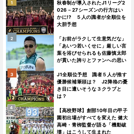
秋春制が導入されたJ1リーグ2
1
026－27シーズンの行方はい
かに!? ５人の識者が全順位を
大胆予想
「お前がラクして生意気だな」
2
「あいつ若いくせに」厳しい言
葉を浴びせられるも佐藤慎太郎
が貫いた誇りとファンへの思い
J1全順位予想 識者５人が推す
3
優勝候補筆頭は？ J2降格の憂
き目に遭いそうな３クラブと
は？
4
【高校野球】創部10年目の甲子
園初出場がすべてを変えた 健大
高崎・青栁監督が語る「機動破
壊」はこうして生まれた