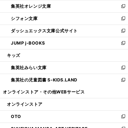
ウ
ン
し
集英社オレンジ文庫
く
で
ド
い
新
開
ウ
ウ
し
シフォン文庫
く
で
ィ
い
新
開
ン
ウ
し
ダッシュエックス文庫公式サイト
く
ド
ィ
い
新
ウ
ン
ウ
し
JUMP j-BOOKS
で
ド
ィ
い
新
開
ウ
ン
ウ
し
キッズ
く
で
ド
ィ
い
開
ウ
ン
ウ
集英社みらい文庫
く
で
ド
ィ
新
開
ウ
ン
し
集英社の児童図書 S-KIDS.LAND
く
で
ド
い
新
開
ウ
ウ
し
オンラインストア・
その他WEBサービス
く
で
ィ
い
開
ン
ウ
オンラインストア
く
ド
ィ
ウ
ン
OTO
で
ド
新
開
ウ
し