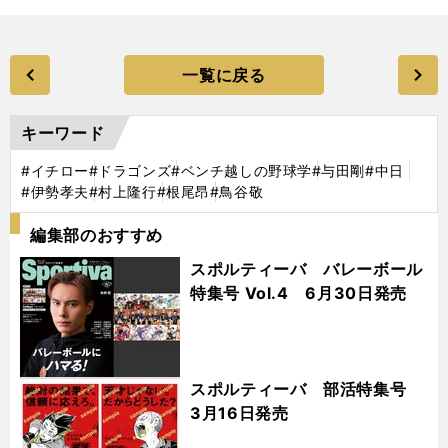
一覧に戻る
キーワード
#イチロー
#ドラゴンズ
#ベンチ越しの野球学
#与田剛
#中日
#伊勢孝夫
#村上隆行
#根尾昂
#鳥谷敬
編集部のおすすめ
スポルティーバ バレーボール
特集号 Vol.4 6月30日発売
スポルティーバ 部活特集号
3月16日発売