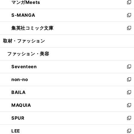
マンガMeets
く
で
ド
ィ
い
新
開
ウ
ン
ウ
し
S-MANGA
く
で
ド
ィ
い
新
開
ウ
ン
ウ
し
集英社コミック文庫
く
で
ド
ィ
い
新
開
ウ
ン
ウ
し
取材・ファッション
く
で
ド
ィ
い
開
ウ
ン
ウ
ファッション・美容
く
で
ド
ィ
開
ウ
ン
Seventeen
く
で
ド
新
開
ウ
し
non-no
く
で
い
新
開
ウ
し
BAILA
く
ィ
い
新
ン
ウ
し
MAQUIA
ド
ィ
い
新
ウ
ン
ウ
し
SPUR
で
ド
ィ
い
新
開
ウ
ン
ウ
し
LEE
く
で
ド
ィ
い
新