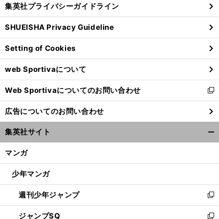
じ
集英社プライバシーガイドライン
い
る
ウ
SHUEISHA Privacy Guideline
ィ
ン
Setting of Cookies
ド
ウ
web Sportivaについて
で
開
Web Sportivaについてのお問い合わせ
く
新
し
広告についてのお問い合わせ
い
ウ
集英社サイト
ィ
開
ン
く/
マンガ
ド
閉
ウ
じ
少年マンガ
で
る
開
週刊少年ジャンプ
く
新
し
ジャンプSQ
い
新