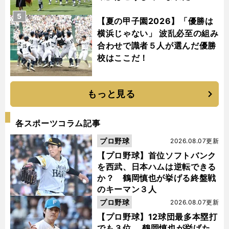
5
【夏の甲子園2026】「優勝は
横浜じゃない」 波乱必至の組み
合わせで識者５人が選んだ優勝
校はここだ！
もっと見る
各スポーツコラム記事
プロ野球
2026.08.07更新
【プロ野球】首位ソフトバンク
を西武、日本ハムは逆転できる
か？ 鶴岡慎也が挙げる終盤戦
のキーマン３人
プロ野球
2026.08.07更新
【プロ野球】12球団最多本塁打
でも３位... 鶴岡慎也が挙げた