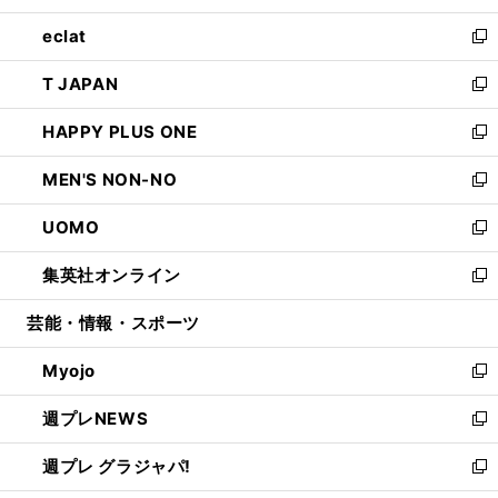
開
ウ
ン
ウ
し
eclat
く
で
ド
ィ
い
新
開
ウ
ン
ウ
し
T JAPAN
く
で
ド
ィ
い
新
開
ウ
ン
ウ
し
HAPPY PLUS ONE
く
で
ド
ィ
い
新
開
ウ
ン
ウ
し
MEN'S NON-NO
く
で
ド
ィ
い
新
開
ウ
ン
ウ
し
UOMO
く
で
ド
ィ
い
新
開
ウ
ン
ウ
し
集英社オンライン
く
で
ド
ィ
い
新
開
ウ
ン
ウ
し
芸能・情報・スポーツ
く
で
ド
ィ
い
開
ウ
ン
ウ
Myojo
く
で
ド
ィ
新
開
ウ
ン
し
週プレNEWS
く
で
ド
い
新
開
ウ
ウ
し
週プレ グラジャパ!
く
で
ィ
い
新
開
ン
ウ
し