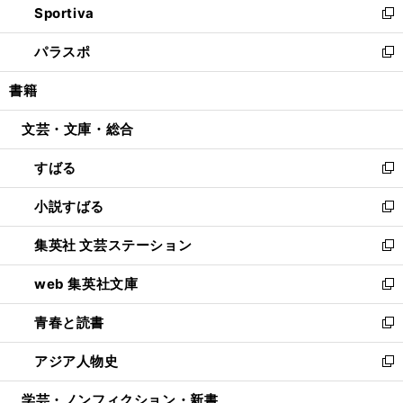
Sportiva
く
ド
ィ
い
新
ウ
ン
ウ
し
パラスポ
で
ド
ィ
い
新
開
ウ
ン
ウ
し
書籍
く
で
ド
ィ
い
開
ウ
ン
ウ
文芸・文庫・総合
く
で
ド
ィ
開
ウ
ン
すばる
く
で
ド
新
開
ウ
し
小説すばる
く
で
い
新
開
ウ
し
集英社 文芸ステーション
く
ィ
い
新
ン
ウ
し
web 集英社文庫
ド
ィ
い
新
ウ
ン
ウ
し
青春と読書
で
ド
ィ
い
新
開
ウ
ン
ウ
し
アジア人物史
く
で
ド
ィ
い
新
開
ウ
ン
ウ
し
学芸・ノンフィクション・新書
く
で
ド
ィ
い