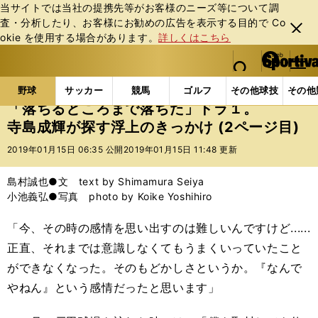
当サイトでは当社の提携先等がお客様のニーズ等について調
査・分析したり、お客様にお勧めの広告を表⽰する⽬的で Co
閉じ
okie を使⽤する場合があります。
詳しくはこちら
る
マイペ
web Sportiva (webスポルティーバ)
検索
メニュ
we
ー
野球の記事一覧
プロ野球
「落ちるところまで落ち
b
ジ
野球
サッカー
競馬
ゴルフ
その他球技
その他
ス
「落ちるところまで落ちた」ドラ１。
ポ
寺島成輝が探す浮上のきっかけ (2ページ目)
ル
テ
2019年01月15日 06:35 公開
2019年01月15日 11:48 更新
ィ
ー
島村誠也●文 text by Shimamura Seiya
バ
小池義弘●写真 photo by Koike Yoshihiro
「今、その時の感情を思い出すのは難しいんですけど......
正直、それまでは意識しなくてもうまくいっていたこと
ができなくなった。そのもどかしさというか。『なんで
やねん』という感情だったと思います」