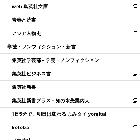
ン
ウ
し
web 集英社文庫
ド
ィ
い
新
ウ
ン
ウ
し
青春と読書
で
ド
ィ
い
新
開
ウ
ン
ウ
し
アジア人物史
く
で
ド
ィ
い
新
開
ウ
ン
ウ
し
学芸・ノンフィクション・新書
く
で
ド
ィ
い
開
ウ
ン
ウ
集英社学芸部 - 学芸・ノンフィクション
く
で
ド
ィ
新
開
ウ
ン
し
集英社ビジネス書
く
で
ド
い
新
開
ウ
ウ
し
集英社新書
く
で
ィ
い
新
開
ン
ウ
し
集英社新書プラス - 知の水先案内人
く
ド
ィ
い
新
ウ
ン
ウ
し
1日5分で、明日は変わる よみタイ yomitai
で
ド
ィ
い
新
開
ウ
ン
ウ
し
kotoba
く
で
ド
ィ
い
新
開
ウ
ン
ウ
し