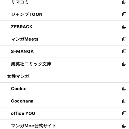
リマコミ
で
ド
ィ
い
新
開
ウ
ン
ウ
し
ジャンプTOON
く
で
ド
ィ
い
新
開
ウ
ン
ウ
し
ZEBRACK
く
で
ド
ィ
い
新
開
ウ
ン
ウ
し
マンガMeets
く
で
ド
ィ
い
新
開
ウ
ン
ウ
し
S-MANGA
く
で
ド
ィ
い
新
開
ウ
ン
ウ
し
集英社コミック文庫
く
で
ド
ィ
い
新
開
ウ
ン
ウ
し
女性マンガ
く
で
ド
ィ
い
開
ウ
ン
ウ
Cookie
く
で
ド
ィ
新
開
ウ
ン
し
Cocohana
く
で
ド
い
新
開
ウ
ウ
し
office YOU
く
で
ィ
い
新
開
ン
ウ
し
マンガMee公式サイト
く
ド
ィ
い
新