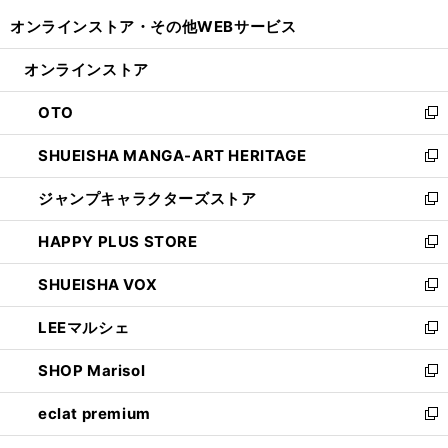
開
ウ
ウ
し
オンラインストア・
その他WEBサービス
く
で
ィ
い
開
ン
ウ
オンラインストア
く
ド
ィ
ウ
ン
OTO
で
ド
新
開
ウ
し
SHUEISHA MANGA-ART HERITAGE
く
で
い
新
開
ウ
し
ジャンプキャラクターズストア
く
ィ
い
新
ン
ウ
し
HAPPY PLUS STORE
ド
ィ
い
新
ウ
ン
ウ
し
SHUEISHA VOX
で
ド
ィ
い
新
開
ウ
ン
ウ
し
LEEマルシェ
く
で
ド
ィ
い
新
開
ウ
ン
ウ
し
SHOP Marisol
く
で
ド
ィ
い
新
開
ウ
ン
ウ
し
eclat premium
く
で
ド
ィ
い
新
開
ウ
ン
ウ
し