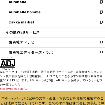
mirabella
く
で
ド
ィ
い
新
開
ウ
ン
ウ
し
mirabella homme
く
で
ド
ィ
い
新
開
ウ
ン
ウ
し
zakka market
く
で
ド
ィ
い
新
開
ウ
ン
ウ
し
その他WEBサービス
く
で
ド
ィ
い
開
ウ
ン
ウ
集英社アドナビ
く
で
ド
ィ
新
開
ウ
ン
し
集英社エディターズ・ラボ
く
で
ド
い
新
開
ウ
ウ
し
く
で
ィ
い
開
ン
ウ
ABJマークは、この電子書店・電子書籍配信サービスが、著作権者からコンテ
く
ド
ィ
ンツ使用許諾を得た正規版配信サービスであることを示す登録商標（登録番号
ウ
ン
第6091713号）です。ABJマークの詳細、ABJマークを掲示しているサービス
で
ド
の一覧はこちら。
開
ウ
https://aebs.or.jp/
新
く
で
し
い
開
本ホームページに記載の文章・画像・写真などを無断で複製するこ
ウ
く
とは法律で禁じられています。全ての著作権は株式会社 集英社に帰
ィ