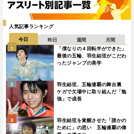
人気記事ランキング
今日
昨日
週間
月間
「僕なりの４回転半ができた」
1
最後の五輪、羽生結弦がこだわ
ったジャンプの美学
羽生結弦、五輪連覇の舞台裏
2
ケガで欠場中に取り組んだ「勉
強」で成長
羽生結弦を覚醒させた「誰かの
3
ために」の思い 五輪連覇の偉