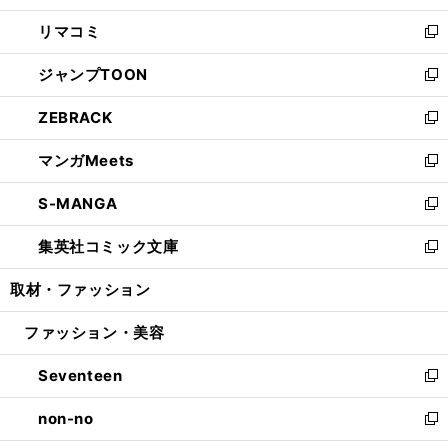
ウ
ン
ウ
し
リマコミ
で
ド
ィ
い
新
開
ウ
ン
ウ
し
ジャンプTOON
く
で
ド
ィ
い
新
開
ウ
ン
ウ
し
ZEBRACK
く
で
ド
ィ
い
新
開
ウ
ン
ウ
し
マンガMeets
く
で
ド
ィ
い
新
開
ウ
ン
ウ
し
S-MANGA
く
で
ド
ィ
い
新
開
ウ
ン
ウ
し
集英社コミック文庫
く
で
ド
ィ
い
新
開
ウ
ン
ウ
し
取材・ファッション
く
で
ド
ィ
い
開
ウ
ン
ウ
ファッション・美容
く
で
ド
ィ
開
ウ
ン
Seventeen
く
で
ド
新
開
ウ
し
non-no
く
で
い
新
開
ウ
し