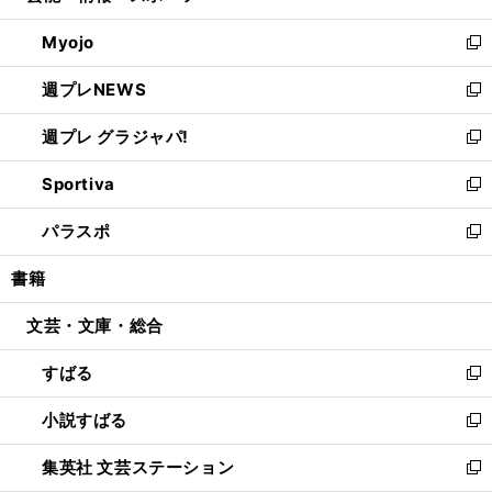
開
ウ
ン
ウ
Myojo
く
で
ド
ィ
新
開
ウ
ン
し
週プレNEWS
く
で
ド
い
新
開
ウ
ウ
し
週プレ グラジャパ!
く
で
ィ
い
新
開
ン
ウ
し
Sportiva
く
ド
ィ
い
新
ウ
ン
ウ
し
パラスポ
で
ド
ィ
い
新
開
ウ
ン
ウ
し
書籍
く
で
ド
ィ
い
開
ウ
ン
ウ
文芸・文庫・総合
く
で
ド
ィ
開
ウ
ン
すばる
く
で
ド
新
開
ウ
し
小説すばる
く
で
い
新
開
ウ
し
集英社 文芸ステーション
く
ィ
い
新