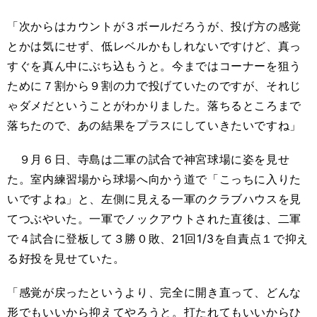
「次からはカウントが３ボールだろうが、投げ方の感覚
とかは気にせず、低レベルかもしれないですけど、真っ
すぐを真ん中にぶち込もうと。今まではコーナーを狙う
ために７割から９割の力で投げていたのですが、それじ
ゃダメだということがわかりました。落ちるところまで
落ちたので、あの結果をプラスにしていきたいですね」
９月６日、寺島は二軍の試合で神宮球場に姿を見せ
た。室内練習場から球場へ向かう道で「こっちに入りた
いですよね」と、左側に見える一軍のクラブハウスを見
てつぶやいた。一軍でノックアウトされた直後は、二軍
で４試合に登板して３勝０敗、
21
回
1/3
を自責点１で抑え
る好投を見せていた。
「感覚が戻ったというより、完全に開き直って、どんな
形でもいいから抑えてやろうと。打たれてもいいからひ