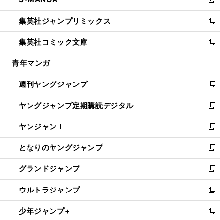
ド
ィ
い
新
開
ウ
ン
ウ
し
集英社ジャンプリミックス
く
で
ド
ィ
い
新
開
ウ
ン
ウ
し
集英社コミック文庫
く
で
ド
ィ
い
新
開
ウ
ン
ウ
し
青年マンガ
く
で
ド
ィ
い
開
ウ
ン
ウ
週刊ヤングジャンプ
く
で
ド
ィ
新
開
ウ
ン
し
ヤングジャンプ定期購読デジタル
く
で
ド
い
新
開
ウ
ウ
し
ヤンジャン！
く
で
ィ
い
新
開
ン
ウ
し
となりのヤングジャンプ
く
ド
ィ
い
新
ウ
ン
ウ
し
グランドジャンプ
で
ド
ィ
い
新
開
ウ
ン
ウ
し
ウルトラジャンプ
く
で
ド
ィ
い
新
開
ウ
ン
ウ
し
少年ジャンプ+
く
で
ド
ィ
い
新