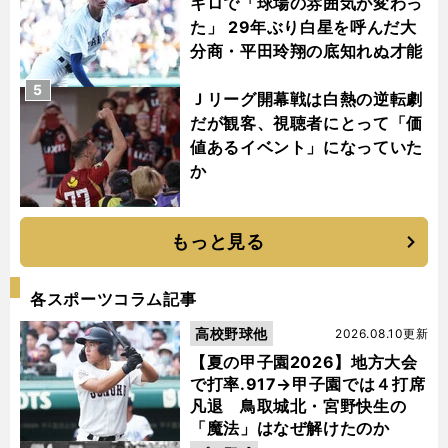
キロで「球場の雰囲気が変わっ
た」 29年ぶり白星を呼んだ大
分商・平田玲翔の底知れぬ才能
5
Ｊリーグ開幕戦は白熱の逆転劇
だが観客、視聴者にとって「価
値あるイベント」になっていた
か
もっと見る
各スポーツコラム記事
高校野球他
2026.08.10更新
【夏の甲子園2026】地方大会
で打率.917→甲子園では４打席
凡退 鳥取城北・宮野快生の
「魔法」はなぜ解けたのか