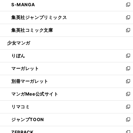
S-MANGA
く
で
ド
ィ
い
新
開
ウ
ン
ウ
し
集英社ジャンプリミックス
く
で
ド
ィ
い
新
開
ウ
ン
ウ
し
集英社コミック文庫
く
で
ド
ィ
い
新
開
ウ
ン
ウ
し
少女マンガ
く
で
ド
ィ
い
開
ウ
ン
ウ
りぼん
く
で
ド
ィ
新
開
ウ
ン
し
マーガレット
く
で
ド
い
新
開
ウ
ウ
し
別冊マーガレット
く
で
ィ
い
新
開
ン
ウ
し
マンガMee公式サイト
く
ド
ィ
い
新
ウ
ン
ウ
し
リマコミ
で
ド
ィ
い
新
開
ウ
ン
ウ
し
ジャンプTOON
く
で
ド
ィ
い
新
開
ウ
ン
ウ
し
ZEBRACK
く
で
ド
ィ