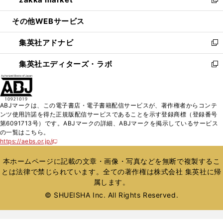
ド
ィ
い
新
開
ウ
ン
ウ
し
その他WEBサービス
く
で
ド
ィ
い
開
ウ
ン
ウ
集英社アドナビ
く
で
ド
ィ
新
開
ウ
ン
し
集英社エディターズ・ラボ
く
で
ド
い
新
開
ウ
ウ
し
く
で
ィ
い
開
ン
ウ
ABJマークは、この電子書店・電子書籍配信サービスが、著作権者からコンテ
く
ド
ィ
ンツ使用許諾を得た正規版配信サービスであることを示す登録商標（登録番号
ウ
ン
第6091713号）です。ABJマークの詳細、ABJマークを掲示しているサービス
で
ド
の一覧はこちら。
開
ウ
https://aebs.or.jp/
新
く
で
し
い
開
本ホームページに記載の文章・画像・写真などを無断で複製するこ
ウ
く
とは法律で禁じられています。全ての著作権は株式会社 集英社に帰
ィ
属します。
ン
ド
© SHUEISHA Inc. All Rights Reserved.
ウ
で
開
く