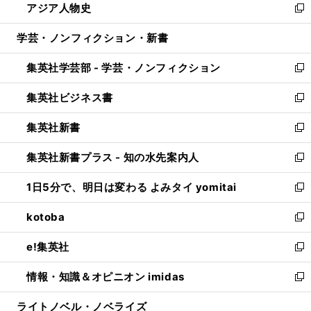
アジア人物史
く
で
ド
ィ
い
新
開
ウ
ン
ウ
し
学芸・ノンフィクション・新書
く
で
ド
ィ
い
開
ウ
ン
ウ
集英社学芸部 - 学芸・ノンフィクション
く
で
ド
ィ
新
開
ウ
ン
し
集英社ビジネス書
く
で
ド
い
新
開
ウ
ウ
し
集英社新書
く
で
ィ
い
新
開
ン
ウ
し
集英社新書プラス - 知の水先案内人
く
ド
ィ
い
新
ウ
ン
ウ
し
1日5分で、明日は変わる よみタイ yomitai
で
ド
ィ
い
新
開
ウ
ン
ウ
し
kotoba
く
で
ド
ィ
い
新
開
ウ
ン
ウ
し
e!集英社
く
で
ド
ィ
い
新
開
ウ
ン
ウ
し
情報・知識＆オピニオン imidas
く
で
ド
ィ
い
新
開
ウ
ン
ウ
し
ライトノベル・ノベライズ
く
で
ド
ィ
い