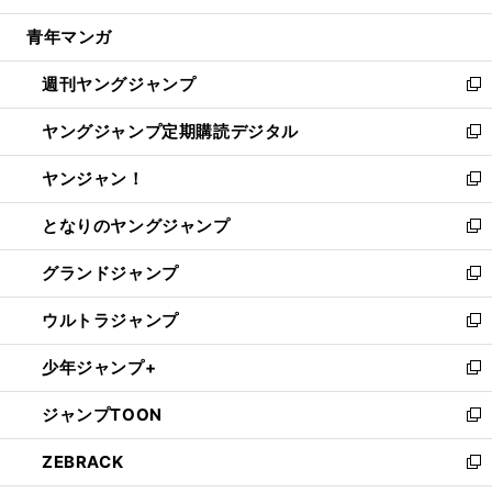
開
ウ
ン
ウ
し
青年マンガ
く
で
ド
ィ
い
開
ウ
ン
ウ
週刊ヤングジャンプ
く
で
ド
ィ
新
開
ウ
ン
し
ヤングジャンプ定期購読デジタル
く
で
ド
い
新
開
ウ
ウ
し
ヤンジャン！
く
で
ィ
い
新
開
ン
ウ
し
となりのヤングジャンプ
く
ド
ィ
い
新
ウ
ン
ウ
し
グランドジャンプ
で
ド
ィ
い
新
開
ウ
ン
ウ
し
ウルトラジャンプ
く
で
ド
ィ
い
新
開
ウ
ン
ウ
し
少年ジャンプ+
く
で
ド
ィ
い
新
開
ウ
ン
ウ
し
ジャンプTOON
く
で
ド
ィ
い
新
開
ウ
ン
ウ
し
ZEBRACK
く
で
ド
ィ
い
新
開
ウ
ン
ウ
し