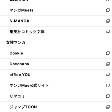
い
新
開
ウ
ン
ウ
し
マンガMeets
く
で
ド
ィ
い
新
開
ウ
ン
ウ
し
S-MANGA
く
で
ド
ィ
い
新
開
ウ
ン
ウ
し
集英社コミック文庫
く
で
ド
ィ
い
新
開
ウ
ン
ウ
し
女性マンガ
く
で
ド
ィ
い
開
ウ
ン
ウ
Cookie
く
で
ド
ィ
新
開
ウ
ン
し
Cocohana
く
で
ド
い
新
開
ウ
ウ
し
office YOU
く
で
ィ
い
新
開
ン
ウ
し
マンガMee公式サイト
く
ド
ィ
い
新
ウ
ン
ウ
し
リマコミ
で
ド
ィ
い
新
開
ウ
ン
ウ
し
ジャンプTOON
く
で
ド
ィ
い
新