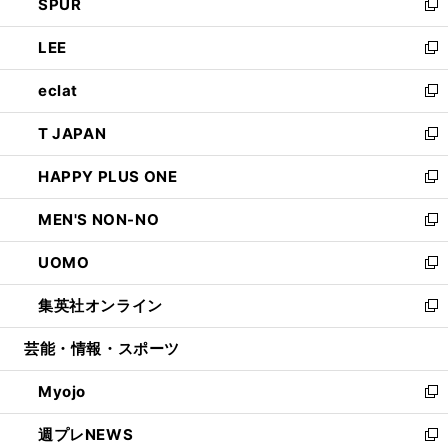
SPUR
で
ド
ィ
い
新
開
ウ
ン
ウ
し
LEE
く
で
ド
ィ
い
新
開
ウ
ン
ウ
し
eclat
く
で
ド
ィ
い
新
開
ウ
ン
ウ
し
T JAPAN
く
で
ド
ィ
い
新
開
ウ
ン
ウ
し
HAPPY PLUS ONE
く
で
ド
ィ
い
新
開
ウ
ン
ウ
し
MEN'S NON-NO
く
で
ド
ィ
い
新
開
ウ
ン
ウ
し
UOMO
く
で
ド
ィ
い
新
開
ウ
ン
ウ
し
集英社オンライン
く
で
ド
ィ
い
新
開
ウ
ン
ウ
し
芸能・情報・スポーツ
く
で
ド
ィ
い
開
ウ
ン
ウ
Myojo
く
で
ド
ィ
新
開
ウ
ン
し
週プレNEWS
く
で
ド
い
新