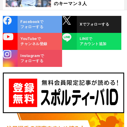
のキーマン３人
cebo
X
Facebookで
Xでフォローする
ok
フォローする
uTube
LINE
YouTubeで
LINEで
チャンネル登録
アカウント追加
stagra
Instagramで
m
フォローする