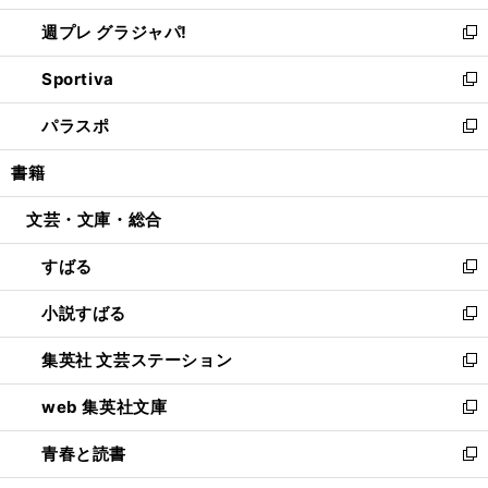
開
ウ
ウ
し
週プレ グラジャパ!
く
で
ィ
い
新
開
ン
ウ
し
Sportiva
く
ド
ィ
い
新
ウ
ン
ウ
し
パラスポ
で
ド
ィ
い
新
開
ウ
ン
ウ
し
書籍
く
で
ド
ィ
い
開
ウ
ン
ウ
文芸・文庫・総合
く
で
ド
ィ
開
ウ
ン
すばる
く
で
ド
新
開
ウ
し
小説すばる
く
で
い
新
開
ウ
し
集英社 文芸ステーション
く
ィ
い
新
ン
ウ
し
web 集英社文庫
ド
ィ
い
新
ウ
ン
ウ
し
青春と読書
で
ド
ィ
い
新
開
ウ
ン
ウ
し