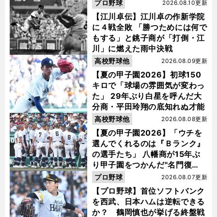
プロ野球
2026.08.10更新
【江川卓伝】江川卓の作新学院
に４戦全敗 「勝つためには何で
もする」と銚子商が「打倒・江
川」に燃えた雨中決戦
高校野球他
2026.08.09更新
【夏の甲子園2026】初球150
キロで「球場の雰囲気が変わっ
た」 29年ぶり白星を呼んだ大
分商・平田玲翔の底知れぬ才能
高校野球他
2026.08.08更新
【夏の甲子園2026】「ウチを
選んでくれるのは『Ｂランク』
の選手たち」 八幡商が15年ぶ
り甲子園をつかんだ"名門復
活"の舞台裏
プロ野球
2026.08.07更新
【プロ野球】首位ソフトバンク
を西武、日本ハムは逆転できる
か？ 鶴岡慎也が挙げる終盤戦