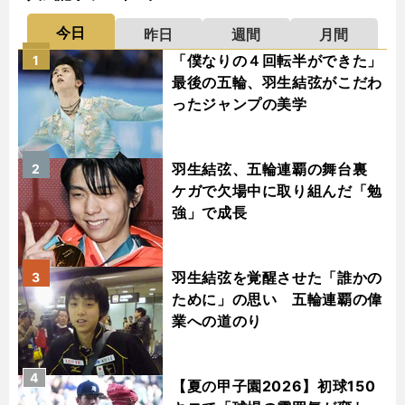
今日
昨日
週間
月間
「僕なりの４回転半ができた」
1
最後の五輪、羽生結弦がこだわ
ったジャンプの美学
羽生結弦、五輪連覇の舞台裏
2
ケガで欠場中に取り組んだ「勉
強」で成長
羽生結弦を覚醒させた「誰かの
3
ために」の思い 五輪連覇の偉
業への道のり
4
【夏の甲子園2026】初球150