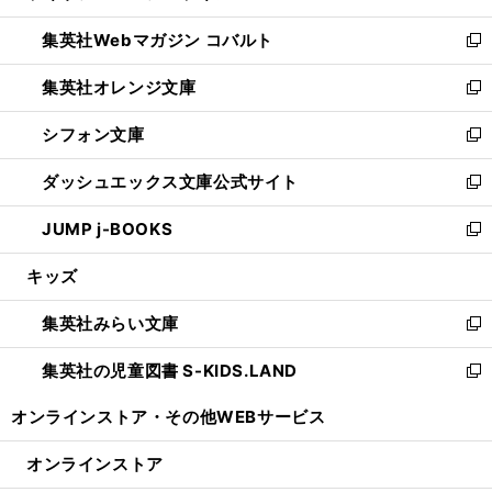
開
ウ
ン
ウ
集英社Webマガジン コバルト
く
で
ド
ィ
新
開
ウ
ン
し
集英社オレンジ文庫
く
で
ド
い
新
開
ウ
ウ
し
シフォン文庫
く
で
ィ
い
新
開
ン
ウ
し
ダッシュエックス文庫公式サイト
く
ド
ィ
い
新
ウ
ン
ウ
し
JUMP j-BOOKS
で
ド
ィ
い
新
開
ウ
ン
ウ
し
キッズ
く
で
ド
ィ
い
開
ウ
ン
ウ
集英社みらい文庫
く
で
ド
ィ
新
開
ウ
ン
し
集英社の児童図書 S-KIDS.LAND
く
で
ド
い
新
開
ウ
ウ
し
オンラインストア・
その他WEBサービス
く
で
ィ
い
開
ン
ウ
オンラインストア
く
ド
ィ
ウ
ン