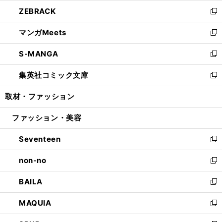
開
ウ
ン
ウ
し
ZEBRACK
く
で
ド
ィ
い
新
開
ウ
ン
ウ
し
マンガMeets
く
で
ド
ィ
い
新
開
ウ
ン
ウ
し
S-MANGA
く
で
ド
ィ
い
新
開
ウ
ン
ウ
し
集英社コミック文庫
く
で
ド
ィ
い
新
開
ウ
ン
ウ
し
取材・ファッション
く
で
ド
ィ
い
開
ウ
ン
ウ
ファッション・美容
く
で
ド
ィ
開
ウ
ン
Seventeen
く
で
ド
新
開
ウ
し
non-no
く
で
い
新
開
ウ
し
BAILA
く
ィ
い
新
ン
ウ
し
MAQUIA
ド
ィ
い
新
ウ
ン
ウ
し