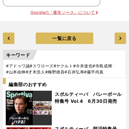
Googleの「優先ソース」について
一覧に戻る
キーワード
#アドゥワ誠
#スワローズ
#ヤクルト
#今井達也
#寺島成輝
#山本由伸
#才木浩人
#梅野雄吾
#石井弘寿
#藤平尚真
編集部のおすすめ
スポルティーバ バレーボール
特集号 Vol.4 6月30日発売
スポルティーバ 部活特集号