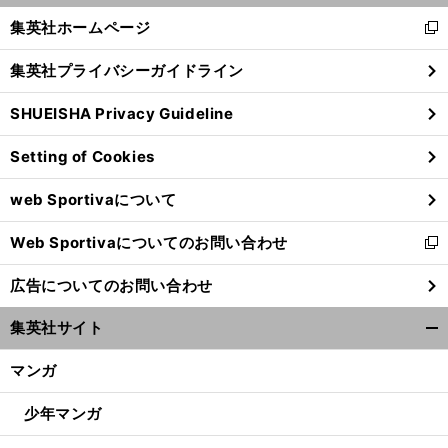
く/
集英社ホームページ
新
閉
し
じ
集英社プライバシーガイドライン
い
る
ウ
SHUEISHA Privacy Guideline
ィ
ン
Setting of Cookies
ド
ウ
web Sportivaについて
で
開
Web Sportivaについてのお問い合わせ
く
新
し
広告についてのお問い合わせ
い
ウ
集英社サイト
ィ
開
ン
く/
マンガ
ド
閉
ウ
じ
少年マンガ
で
る
開
経
。
ヘ
」