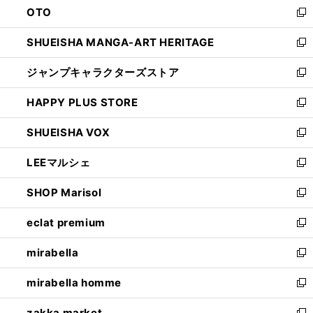
OTO
で
ド
新
開
ウ
し
SHUEISHA MANGA-ART HERITAGE
く
で
い
新
開
ウ
し
ジャンプキャラクターズストア
く
ィ
い
新
ン
ウ
し
HAPPY PLUS STORE
ド
ィ
い
新
ウ
ン
ウ
し
SHUEISHA VOX
で
ド
ィ
い
新
開
ウ
ン
ウ
し
LEEマルシェ
く
で
ド
ィ
い
新
開
ウ
ン
ウ
し
SHOP Marisol
く
で
ド
ィ
い
新
開
ウ
ン
ウ
し
eclat premium
く
で
ド
ィ
い
新
開
ウ
ン
ウ
し
mirabella
く
で
ド
ィ
い
新
開
ウ
ン
ウ
し
mirabella homme
く
で
ド
ィ
い
新
開
ウ
ン
ウ
し
zakka market
く
で