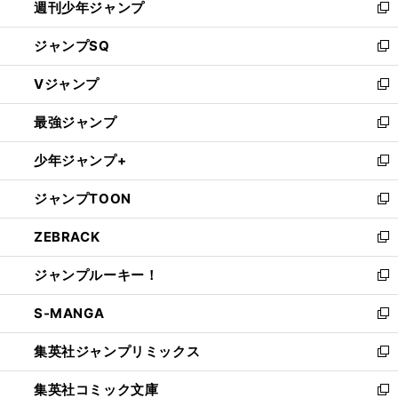
験豊富で欲のない人
元名参謀が語る「
ッドコーチに必要な資質
週刊少年ジャンプ
く
新
し
ジャンプSQ
い
新
ウ
し
Vジャンプ
ィ
い
新
ン
ウ
し
最強ジャンプ
ド
ィ
い
新
ウ
ン
ウ
し
少年ジャンプ+
で
ド
ィ
い
新
開
ウ
ン
ウ
し
ジャンプTOON
く
で
ド
ィ
い
新
開
ウ
ン
ウ
し
ZEBRACK
く
で
ド
ィ
い
新
開
ウ
ン
ウ
し
ジャンプルーキー！
く
で
ド
ィ
い
新
開
ウ
ン
ウ
し
S-MANGA
く
で
ド
ィ
い
新
開
ウ
ン
ウ
し
集英社ジャンプリミックス
く
で
ド
ィ
い
新
開
ウ
ン
ウ
し
集英社コミック文庫
く
で
ド
ィ
い
新