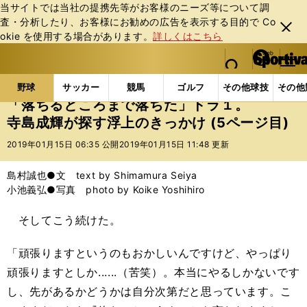
当サイトでは当社の提携先等がお客様のニーズ等について調
査・分析したり、お客様にお勧めの広告を表⽰する⽬的で Co
閉じ
okie を使⽤する場合があります。
詳しくはこちら
る
マイペ
web Sportiva (webスポルティーバ)
検索
メニュ
we
ー
野球の記事一覧
プロ野球
「落ちるところまで落ち
b
ジ
野球
サッカー
競馬
ゴルフ
その他球技
その他
ス
「落ちるところまで落ちた」ドラ１。
ポ
寺島成輝が探す浮上のきっかけ (5ページ目)
ル
テ
2019年01月15日 06:35 公開
2019年01月15日 11:48 更新
ィ
ー
島村誠也●文 text by Shimamura Seiya
バ
小池義弘●写真 photo by Koike Yoshihiro
そしてこう続けた。
「頑張りますというのもおかしいんですけど、やっぱり
頑張りますとしか......（苦笑）。本当にやるしかないです
し、先があるかどうかは自分次第だと思っています。こ