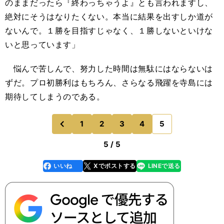
のままだったら『終わっちゃうよ』とも言われますし、
絶対にそうはなりたくない。本当に結果を出すしか道が
ないんで。１勝を目指すじゃなく、１勝しないといけな
いと思っています」
悩んで苦しんで、努力した時間は無駄にはならないは
ずだ。プロ初勝利はもちろん、さらなる飛躍を寺島には
期待してしまうのである。
1
2
3
4
5
のページへ
前
5 / 5
いいね
Xでポストする
LINEで送る
line
faceboo
x
k