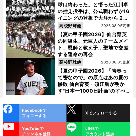
球は終わった」と悟った江川卓
の控え投手は、公式戦わずか16
イニングの登板で大洋から２位
指名を受けた
高校野球他
2026.08.05更新
【夏の甲子園2026】仙台育英
の同級生、元巨人のチームメイ
ト、恩師と教え子...聖地で交差
する運命の再会
高校野球他
2026.08.05更新
【夏の甲子園2026】「青春っ
て密なので」の原点はあの夏の
惨敗 仙台育英・須江航が明か
す"日本一1000日計画"のすべ
て
cebo
X
Facebookで
Xでフォローする
ok
フォローする
uTube
LINE
YouTubeで
LINEで
チャンネル登録
アカウント追加