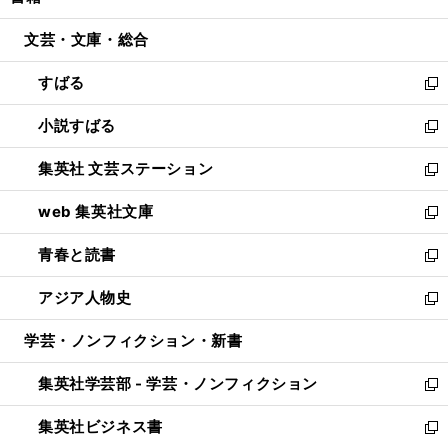
い
開
ウ
ン
ウ
文芸・文庫・総合
く
で
ド
ィ
開
ウ
ン
すばる
く
で
ド
新
開
ウ
し
小説すばる
く
で
い
新
開
ウ
し
集英社 文芸ステーション
く
ィ
い
新
ン
ウ
し
web 集英社文庫
ド
ィ
い
新
ウ
ン
ウ
し
青春と読書
で
ド
ィ
い
新
開
ウ
ン
ウ
し
アジア人物史
く
で
ド
ィ
い
新
開
ウ
ン
ウ
し
学芸・ノンフィクション・新書
く
で
ド
ィ
い
開
ウ
ン
ウ
集英社学芸部 - 学芸・ノンフィクション
く
で
ド
ィ
新
開
ウ
ン
し
集英社ビジネス書
く
で
ド
い
新