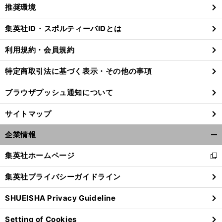
く/
推奨環境
閉
じ
集英社ID・スポルティーバIDとは
る
利用規約・会員規約
斎
西
」
。
、
特定商取引法に基づく表示・その他の事項
藤佑樹は「
本聖
になれ
一撃必殺
打ち取るピッチングに活路
ブラウザプッシュ通知について
サイトマップ
企業情報
開
く/
集英社ホームページ
新
閉
し
じ
集英社プライバシーガイドライン
い
る
ウ
SHUEISHA Privacy Guideline
ィ
ン
Setting of Cookies
ド