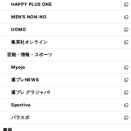
HAPPY PLUS ONE
く
で
ド
ィ
い
新
開
ウ
ン
ウ
し
MEN'S NON-NO
く
で
ド
ィ
い
新
開
ウ
ン
ウ
し
UOMO
く
で
ド
ィ
い
新
開
ウ
ン
ウ
し
集英社オンライン
く
で
ド
ィ
い
新
開
ウ
ン
ウ
し
芸能・情報・スポーツ
く
で
ド
ィ
い
開
ウ
ン
ウ
Myojo
く
で
ド
ィ
新
開
ウ
ン
し
週プレNEWS
く
で
ド
い
新
開
ウ
ウ
し
週プレ グラジャパ!
く
で
ィ
い
新
開
ン
ウ
し
Sportiva
く
ド
ィ
い
新
ウ
ン
ウ
し
パラスポ
で
ド
ィ
い
新
開
ウ
ン
ウ
し
書籍
く
で
ド
ィ