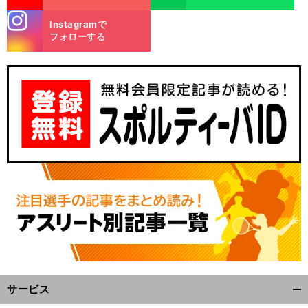
stagra
Instagramで
m
フォローする
サービス
開