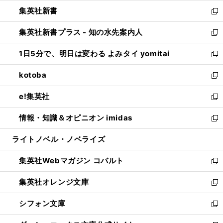
開
ウ
ウ
し
集英社新書
く
で
ィ
い
新
開
ン
ウ
し
集英社新書プラス - 知の水先案内人
く
ド
ィ
い
新
ウ
ン
ウ
し
1日5分で、明日は変わる よみタイ yomitai
で
ド
ィ
い
新
開
ウ
ン
ウ
し
kotoba
く
で
ド
ィ
い
新
開
ウ
ン
ウ
し
e!集英社
く
で
ド
ィ
い
新
開
ウ
ン
ウ
し
情報・知識＆オピニオン imidas
く
で
ド
ィ
い
新
開
ウ
ン
ウ
し
ライトノベル・ノベライズ
く
で
ド
ィ
い
開
ウ
ン
ウ
集英社Webマガジン コバルト
く
で
ド
ィ
新
開
ウ
ン
し
集英社オレンジ文庫
く
で
ド
い
新
開
ウ
ウ
し
シフォン文庫
く
で
ィ
い
新
開
ン
ウ
し