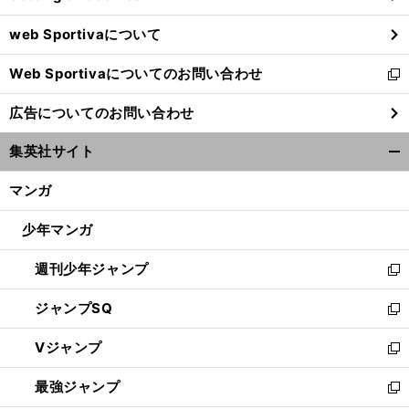
ウ
web Sportivaについて
で
開
Web Sportivaについてのお問い合わせ
く
新
し
広告についてのお問い合わせ
い
ウ
集英社サイト
ィ
開
ン
く/
マンガ
ド
閉
ウ
じ
少年マンガ
で
る
開
週刊少年ジャンプ
く
新
し
ジャンプSQ
い
新
ウ
し
Vジャンプ
ィ
い
新
ン
ウ
し
最強ジャンプ
ド
ィ
い
新
ウ
ン