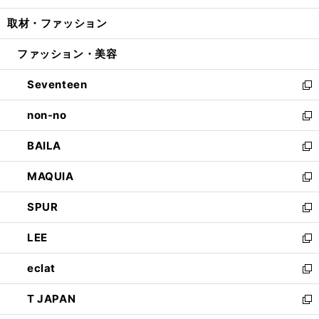
開
ウ
ン
ウ
し
取材・ファッション
く
で
ド
ィ
い
開
ウ
ン
ウ
ファッション・美容
く
で
ド
ィ
開
ウ
ン
Seventeen
く
で
ド
新
開
ウ
し
non-no
く
で
い
新
開
ウ
し
BAILA
く
ィ
い
新
ン
ウ
し
MAQUIA
ド
ィ
い
新
ウ
ン
ウ
し
SPUR
で
ド
ィ
い
新
開
ウ
ン
ウ
し
LEE
く
で
ド
ィ
い
新
開
ウ
ン
ウ
し
eclat
く
で
ド
ィ
い
新
開
ウ
ン
ウ
し
T JAPAN
く
で
ド
ィ
い
新
開
ウ
ン
ウ
し