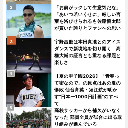
「お前がラクして生意気だな」
2
「あいつ若いくせに」厳しい言
葉を浴びせられるも佐藤慎太郎
が貫いた誇りとファンへの思い
宇野昌磨は本田真凜とのアイス
3
ダンスで新境地を切り開く 高
橋大輔の証言とも重なる課題と
楽しさ
4
【夏の甲子園2026】「青春っ
て密なので」の原点はあの夏の
惨敗 仙台育英・須江航が明か
す"日本一1000日計画"のすべ
て
5
高校サッカーから補欠がいなく
なった 部員全員が試合に出る取
り組みが進んでいる