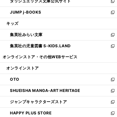
ダッシュエックス文庫公式サイト
く
ド
ィ
い
新
ウ
ン
ウ
し
JUMP j-BOOKS
で
ド
ィ
い
新
開
ウ
ン
ウ
し
キッズ
く
で
ド
ィ
い
開
ウ
ン
ウ
集英社みらい文庫
く
で
ド
ィ
新
開
ウ
ン
し
集英社の児童図書 S-KIDS.LAND
く
で
ド
い
新
開
ウ
ウ
し
オンラインストア・
その他WEBサービス
く
で
ィ
い
開
ン
ウ
オンラインストア
く
ド
ィ
ウ
ン
OTO
で
ド
新
開
ウ
し
SHUEISHA MANGA-ART HERITAGE
く
で
い
新
開
ウ
し
ジャンプキャラクターズストア
く
ィ
い
新
ン
ウ
し
HAPPY PLUS STORE
ド
ィ
い
新