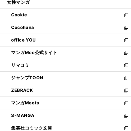
女性マンガ
く
で
ド
ィ
い
開
ウ
ン
ウ
Cookie
く
で
ド
ィ
新
開
ウ
ン
し
Cocohana
く
で
ド
い
新
開
ウ
ウ
し
office YOU
く
で
ィ
い
新
開
ン
ウ
し
マンガMee公式サイト
く
ド
ィ
い
新
ウ
ン
ウ
し
リマコミ
で
ド
ィ
い
新
開
ウ
ン
ウ
し
ジャンプTOON
く
で
ド
ィ
い
新
開
ウ
ン
ウ
し
ZEBRACK
く
で
ド
ィ
い
新
開
ウ
ン
ウ
し
マンガMeets
く
で
ド
ィ
い
新
開
ウ
ン
ウ
し
S-MANGA
く
で
ド
ィ
い
新
開
ウ
ン
ウ
し
集英社コミック文庫
く
で
ド
ィ
い
新