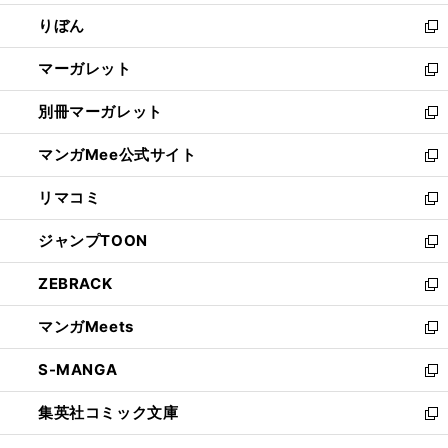
開
ウ
ン
ウ
りぼん
く
で
ド
ィ
新
開
ウ
ン
し
マーガレット
く
で
ド
い
新
開
ウ
ウ
し
別冊マーガレット
く
で
ィ
い
新
開
ン
ウ
し
マンガMee公式サイト
く
ド
ィ
い
新
ウ
ン
ウ
し
リマコミ
で
ド
ィ
い
新
開
ウ
ン
ウ
し
ジャンプTOON
く
で
ド
ィ
い
新
開
ウ
ン
ウ
し
ZEBRACK
く
で
ド
ィ
い
新
開
ウ
ン
ウ
し
マンガMeets
く
で
ド
ィ
い
新
開
ウ
ン
ウ
し
S-MANGA
く
で
ド
ィ
い
新
開
ウ
ン
ウ
し
集英社コミック文庫
く
で
ド
ィ
い
新
開
ウ
ン
ウ
し