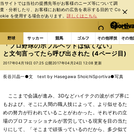
当サイトでは当社の提携先等がお客様のニーズ等について調
査・分析したり、お客様にお勧めの広告を表⽰する⽬的で Co
閉じ
okie を使⽤する場合があります。
詳しくはこちら
る
マイペ
web Sportiva (webスポルティーバ)
検索
メニュ
we
ー
野球の記事一覧
プロ野球
「プロ野球のボブルヘッ
b
ジ
野球
サッカー
競馬
ゴルフ
その他球技
その他
ス
「プロ野球のボブルヘッドは似てない」
ポ
と文句言ってたら呼び出された (4ページ目)
ル
テ
2017年04月19日 07:25 公開
2017年04月24日 12:08 更新
ィ
ー
長谷川晶一●文 text by Hasegawa Shoichi
Sportiva●写真
バ
ここまで会議が進み、3Dなどハイテクの波がボブ界に
もおよび、そこに人間の職人技によって、より似せるた
めの努力が行われていることがわかった。それぞれの立
場のプロフェッショナルが苦労している現実を目の当た
りにして、「そこまで頑張っているのだから、多少似て