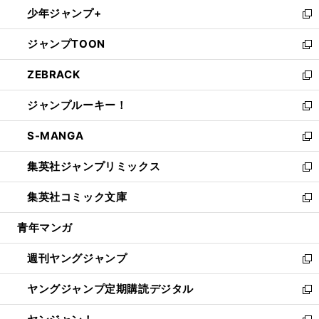
ウ
し
少年ジャンプ+
で
ド
ィ
い
新
開
ウ
ン
ウ
し
ジャンプTOON
く
で
ド
ィ
い
新
開
ウ
ン
ウ
し
ZEBRACK
く
で
ド
ィ
い
新
開
ウ
ン
ウ
し
ジャンプルーキー！
く
で
ド
ィ
い
新
開
ウ
ン
ウ
し
S-MANGA
く
で
ド
ィ
い
新
開
ウ
ン
ウ
し
集英社ジャンプリミックス
く
で
ド
ィ
い
新
開
ウ
ン
ウ
し
集英社コミック文庫
く
で
ド
ィ
い
新
開
ウ
ン
ウ
し
青年マンガ
く
で
ド
ィ
い
開
ウ
ン
ウ
週刊ヤングジャンプ
く
で
ド
ィ
新
開
ウ
ン
し
ヤングジャンプ定期購読デジタル
く
で
ド
い
新
開
ウ
ウ
し