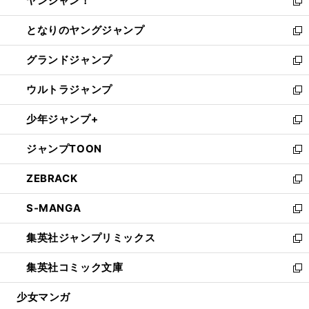
ヤンジャン！
く
で
ィ
い
新
開
ン
ウ
し
となりのヤングジャンプ
く
ド
ィ
い
新
ウ
ン
ウ
し
グランドジャンプ
で
ド
ィ
い
新
開
ウ
ン
ウ
し
ウルトラジャンプ
く
で
ド
ィ
い
新
開
ウ
ン
ウ
し
少年ジャンプ+
く
で
ド
ィ
い
新
開
ウ
ン
ウ
し
ジャンプTOON
く
で
ド
ィ
い
新
開
ウ
ン
ウ
し
ZEBRACK
く
で
ド
ィ
い
新
開
ウ
ン
ウ
し
S-MANGA
く
で
ド
ィ
い
新
開
ウ
ン
ウ
し
集英社ジャンプリミックス
く
で
ド
ィ
い
新
開
ウ
ン
ウ
し
集英社コミック文庫
く
で
ド
ィ
い
新
開
ウ
ン
ウ
し
少女マンガ
く
で
ド
ィ
い