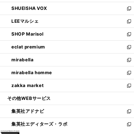
ウ
ン
ウ
し
SHUEISHA VOX
で
ド
ィ
い
新
開
ウ
ン
ウ
し
LEEマルシェ
く
で
ド
ィ
い
新
開
ウ
ン
ウ
し
SHOP Marisol
く
で
ド
ィ
い
新
開
ウ
ン
ウ
し
eclat premium
く
で
ド
ィ
い
新
開
ウ
ン
ウ
し
mirabella
く
で
ド
ィ
い
新
開
ウ
ン
ウ
し
mirabella homme
く
で
ド
ィ
い
新
開
ウ
ン
ウ
し
zakka market
く
で
ド
ィ
い
新
開
ウ
ン
ウ
し
その他WEBサービス
く
で
ド
ィ
い
開
ウ
ン
ウ
集英社アドナビ
く
で
ド
ィ
新
開
ウ
ン
し
集英社エディターズ・ラボ
く
で
ド
い
新
開
ウ
ウ
し