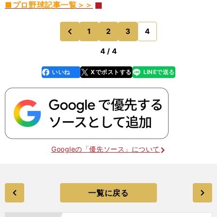
■
プロ野球
記事一覧＞＞
1
2
3
4
のページへ
前
4 / 4
いいね
Xでポストする
LINEで送る
line
faceboo
x
k
Googleの「優先ソース」について
一覧に戻る