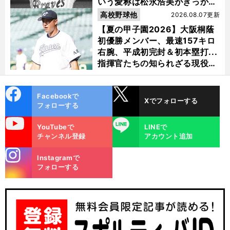
いう愛称は松永浩美がきっか
け？
高校野球他
2026.08.07更新
【夏の甲子園2026】大阪桐蔭
初優勝メンバー、最速157キロ
右腕、平成初完封＆初本塁打...
指揮官たちの知られざる現役時
代
cebo
X
Facebookで
Xでフォローする
ok
フォローする
uTube
LINE
YouTubeで
LINEで
チャンネル登録
アカウント追加
stagra
Instagramで
m
フォローする