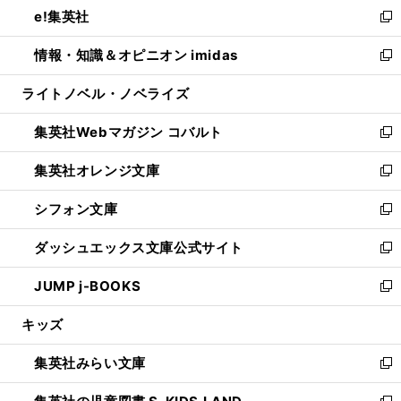
し
e!集英社
く
で
ド
ィ
い
新
開
ウ
ン
ウ
し
情報・知識＆オピニオン imidas
く
で
ド
ィ
い
新
開
ウ
ン
ウ
し
ライトノベル・ノベライズ
く
で
ド
ィ
い
開
ウ
ン
ウ
集英社Webマガジン コバルト
く
で
ド
ィ
新
開
ウ
ン
し
集英社オレンジ文庫
く
で
ド
い
新
開
ウ
ウ
し
シフォン文庫
く
で
ィ
い
新
開
ン
ウ
し
ダッシュエックス文庫公式サイト
く
ド
ィ
い
新
ウ
ン
ウ
し
JUMP j-BOOKS
で
ド
ィ
い
新
開
ウ
ン
ウ
し
キッズ
く
で
ド
ィ
い
開
ウ
ン
ウ
集英社みらい文庫
く
で
ド
ィ
新
開
ウ
ン
し
く