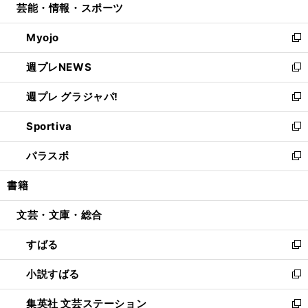
芸能・情報・スポーツ
く
で
ド
ィ
い
開
ウ
ン
ウ
Myojo
く
で
ド
ィ
新
開
ウ
ン
し
週プレNEWS
く
で
ド
い
新
開
ウ
ウ
し
週プレ グラジャパ!
く
で
ィ
い
新
開
ン
ウ
し
Sportiva
く
ド
ィ
い
新
ウ
ン
ウ
し
パラスポ
で
ド
ィ
い
新
開
ウ
ン
ウ
し
書籍
く
で
ド
ィ
い
開
ウ
ン
ウ
文芸・文庫・総合
く
で
ド
ィ
開
ウ
ン
すばる
く
で
ド
新
開
ウ
し
小説すばる
く
で
い
新
開
ウ
し
集英社 文芸ステーション
く
ィ
い
新