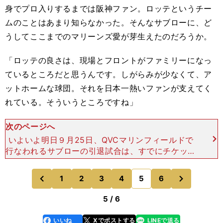
身でプロ入りするまでは阪神ファン。ロッテというチー
ムのことはあまり知らなかった。そんなサブローに、ど
うしてここまでのマリーンズ愛が芽生えたのだろうか。
「ロッテの良さは、現場とフロントがファミリーになっ
ているところだと思うんです。しがらみが少なくて、ア
ットホームな球団。それを日本一熱いファンが支えてく
れている。そういうところですね」
次のページへ
いよいよ明日９月25日、QVCマリンフィールドで
行なわれるサブローの引退試合は、すでにチケット
が完売している。どのような形で起用されるかは不
明ということだが、今季初めて「サブローーー！」
次
1
2
3
4
5
6
のページへ
のページへ
のコールが場内
前
5 / 6
いいね
Xでポストする
LINEで送る
line
faceboo
x