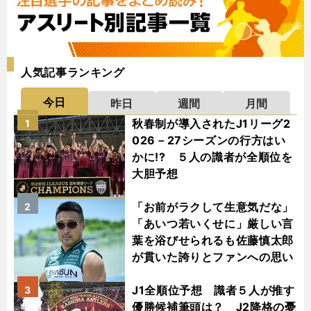
人気記事ランキング
今日
昨日
週間
月間
秋春制が導入されたJ1リーグ2
1
026－27シーズンの行方はい
かに!? ５人の識者が全順位を
大胆予想
「お前がラクして生意気だな」
2
「あいつ若いくせに」厳しい言
葉を浴びせられるも佐藤慎太郎
が貫いた誇りとファンへの思い
J1全順位予想 識者５人が推す
3
優勝候補筆頭は？ J2降格の憂