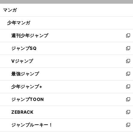
開
ン
く/
マンガ
ド
閉
ウ
じ
少年マンガ
で
る
開
週刊少年ジャンプ
く
新
し
ジャンプSQ
い
新
ウ
し
Vジャンプ
ィ
い
新
ン
ウ
し
最強ジャンプ
ド
ィ
い
新
ウ
ン
ウ
し
少年ジャンプ+
で
ド
ィ
い
新
開
ウ
ン
ウ
し
ジャンプTOON
く
で
ド
ィ
い
新
開
ウ
ン
ウ
し
ZEBRACK
く
で
ド
ィ
い
新
開
ウ
ン
ウ
し
ジャンプルーキー！
く
で
ド
ィ
い
新
開
ウ
ン
ウ
し