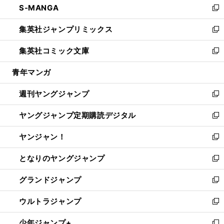
S-MANGA
く
で
ド
ィ
い
新
開
ウ
ン
ウ
し
集英社ジャンプリミックス
く
で
ド
ィ
い
新
開
ウ
ン
ウ
し
集英社コミック文庫
く
で
ド
ィ
い
新
開
ウ
ン
ウ
し
青年マンガ
く
で
ド
ィ
い
開
ウ
ン
ウ
週刊ヤングジャンプ
く
で
ド
ィ
新
開
ウ
ン
し
ヤングジャンプ定期購読デジタル
く
で
ド
い
新
開
ウ
ウ
し
ヤンジャン！
く
で
ィ
い
新
開
ン
ウ
し
となりのヤングジャンプ
く
ド
ィ
い
新
ウ
ン
ウ
し
グランドジャンプ
で
ド
ィ
い
新
開
ウ
ン
ウ
し
ウルトラジャンプ
く
で
ド
ィ
い
新
開
ウ
ン
ウ
し
少年ジャンプ+
く
で
ド
ィ