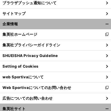
ブラウザプッシュ通知について
サイトマップ
企業情報
開
く/
集英社ホームページ
新
閉
し
じ
集英社プライバシーガイドライン
い
る
ウ
SHUEISHA Privacy Guideline
ィ
ン
Setting of Cookies
ド
前
へ
ウ
web Sportivaについて
で
開
Web Sportivaについてのお問い合わせ
く
新
し
広告についてのお問い合わせ
い
ウ
集英社サイト
ィ