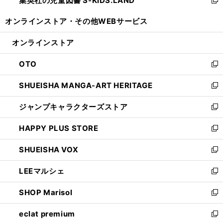
集英社の児童図書 S-KIDS.LAND
で
ド
い
新
開
ウ
ウ
し
オンラインストア・
その他WEBサービス
く
で
ィ
い
開
ン
ウ
オンラインストア
く
ド
ィ
ウ
ン
OTO
で
ド
新
開
ウ
し
SHUEISHA MANGA-ART HERITAGE
く
で
い
新
開
ウ
し
ジャンプキャラクターズストア
く
ィ
い
新
ン
ウ
し
HAPPY PLUS STORE
ド
ィ
い
新
ウ
ン
ウ
し
SHUEISHA VOX
で
ド
ィ
い
新
開
ウ
ン
ウ
し
LEEマルシェ
く
で
ド
ィ
い
新
開
ウ
ン
ウ
し
SHOP Marisol
く
で
ド
ィ
い
新
開
ウ
ン
ウ
し
eclat premium
く
で
ド
ィ
い
新