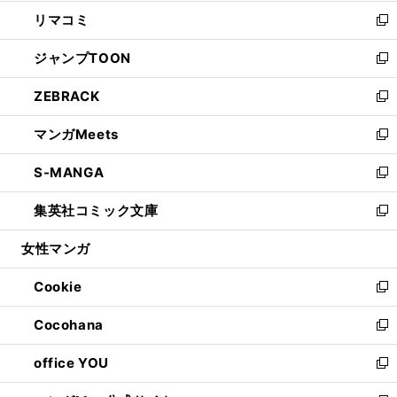
ウ
ン
ウ
し
リマコミ
で
ド
ィ
い
新
開
ウ
ン
ウ
し
ジャンプTOON
く
で
ド
ィ
い
新
開
ウ
ン
ウ
し
ZEBRACK
く
で
ド
ィ
い
新
開
ウ
ン
ウ
し
マンガMeets
く
で
ド
ィ
い
新
開
ウ
ン
ウ
し
S-MANGA
く
で
ド
ィ
い
新
開
ウ
ン
ウ
し
集英社コミック文庫
く
で
ド
ィ
い
新
開
ウ
ン
ウ
し
女性マンガ
く
で
ド
ィ
い
開
ウ
ン
ウ
Cookie
く
で
ド
ィ
新
開
ウ
ン
し
Cocohana
く
で
ド
い
新
開
ウ
ウ
し
office YOU
く
で
ィ
い
新
開
ン
ウ
し