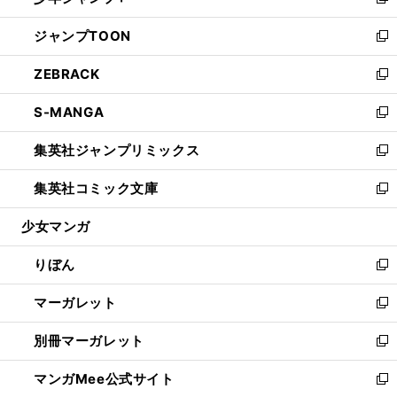
い
新
開
ウ
ン
ウ
し
ジャンプTOON
く
で
ド
ィ
い
新
開
ウ
ン
ウ
し
ZEBRACK
く
で
ド
ィ
い
新
開
ウ
ン
ウ
し
S-MANGA
く
で
ド
ィ
い
新
開
ウ
ン
ウ
し
集英社ジャンプリミックス
く
で
ド
ィ
い
新
開
ウ
ン
ウ
し
集英社コミック文庫
く
で
ド
ィ
い
新
開
ウ
ン
ウ
し
少女マンガ
く
で
ド
ィ
い
開
ウ
ン
ウ
りぼん
く
で
ド
ィ
新
開
ウ
ン
し
マーガレット
く
で
ド
い
新
開
ウ
ウ
し
別冊マーガレット
く
で
ィ
い
新
開
ン
ウ
し
マンガMee公式サイト
く
ド
ィ
い
新