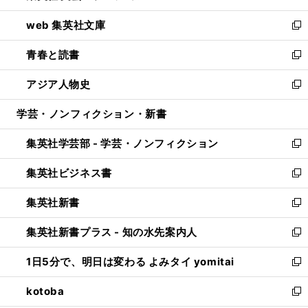
ン
ウ
し
web 集英社文庫
ド
ィ
い
新
ウ
ン
ウ
し
青春と読書
で
ド
ィ
い
新
開
ウ
ン
ウ
し
アジア人物史
く
で
ド
ィ
い
新
開
ウ
ン
ウ
し
学芸・ノンフィクション・新書
く
で
ド
ィ
い
開
ウ
ン
ウ
集英社学芸部 - 学芸・ノンフィクション
く
で
ド
ィ
新
開
ウ
ン
し
集英社ビジネス書
く
で
ド
い
新
開
ウ
ウ
し
集英社新書
く
で
ィ
い
新
開
ン
ウ
し
集英社新書プラス - 知の水先案内人
く
ド
ィ
い
新
ウ
ン
ウ
し
1日5分で、明日は変わる よみタイ yomitai
で
ド
ィ
い
新
開
ウ
ン
ウ
し
kotoba
く
で
ド
ィ
い
新
開
ウ
ン
ウ