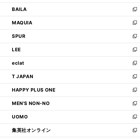
開
ウ
し
BAILA
く
ィ
い
新
ン
ウ
し
MAQUIA
ド
ィ
い
新
ウ
ン
ウ
し
SPUR
で
ド
ィ
い
新
開
ウ
ン
ウ
し
LEE
く
で
ド
ィ
い
新
開
ウ
ン
ウ
し
eclat
く
で
ド
ィ
い
新
開
ウ
ン
ウ
し
T JAPAN
く
で
ド
ィ
い
新
開
ウ
ン
ウ
し
HAPPY PLUS ONE
く
で
ド
ィ
い
新
開
ウ
ン
ウ
し
MEN'S NON-NO
く
で
ド
ィ
い
新
開
ウ
ン
ウ
し
UOMO
く
で
ド
ィ
い
新
開
ウ
ン
ウ
し
集英社オンライン
く
で
ド
ィ
い
新
開
ウ
ン
ウ
し