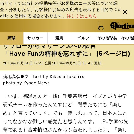
当サイトでは当社の提携先等がお客様のニーズ等について調
査・分析したり、お客様にお勧めの広告を表⽰する⽬的で Co
閉じ
okie を使⽤する場合があります。
詳しくはこちら
る
マイペ
web Sportiva (webスポルティーバ)
検索
メニュ
we
ー
野球の記事一覧
プロ野球
サブローからマリーンズへの
b
ジ
野球
サッカー
競馬
ゴルフ
その他球技
その他
ス
サブローからマリーンズへの伝言
ポ
「Have Funの精神を忘れずに」 (5ページ目)
ル
テ
2016年09月24日 17:25 公開
2016年09月25日 13:40 更新
ィ
ー
菊地高弘●文 text by Kikuchi Takahiro
バ
photo by Kyodo News
「いま、福浦さんと一緒に千葉幕張ボーイズという中学
硬式チームを作ったんですけど、選手たちにも『楽し
め』と言っています。でも『楽しむ』って、日本人にと
ってなかなか難しい感覚だと思うんです。（PL学園の先
輩である）宮本慎也さんからも言われましたよ、『楽し