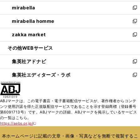
開
ウ
ン
ウ
し
mirabella
く
で
ド
ィ
い
新
開
ウ
ン
ウ
し
mirabella homme
く
で
ド
ィ
い
新
開
ウ
ン
ウ
し
zakka market
く
で
ド
ィ
い
新
開
ウ
ン
ウ
し
その他WEBサービス
く
で
ド
ィ
い
開
ウ
ン
ウ
集英社アドナビ
く
で
ド
ィ
新
開
ウ
ン
し
集英社エディターズ・ラボ
く
で
ド
い
新
開
ウ
ウ
し
く
で
ィ
い
開
ン
ウ
ABJマークは、この電子書店・電子書籍配信サービスが、著作権者からコンテ
く
ド
ィ
ンツ使用許諾を得た正規版配信サービスであることを示す登録商標（登録番号
ウ
ン
第6091713号）です。ABJマークの詳細、ABJマークを掲示しているサービス
で
ド
の一覧はこちら。
開
ウ
https://aebs.or.jp/
新
く
で
し
い
開
本ホームページに記載の文章・画像・写真などを無断で複製するこ
ウ