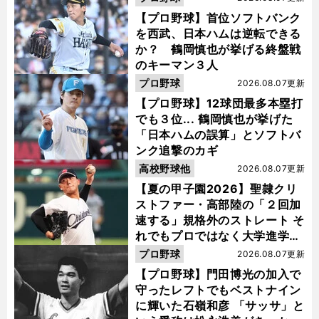
【プロ野球】首位ソフトバンク
を西武、日本ハムは逆転できる
か？ 鶴岡慎也が挙げる終盤戦
のキーマン３人
プロ野球
2026.08.07更新
【プロ野球】12球団最多本塁打
でも３位... 鶴岡慎也が挙げた
「日本ハムの誤算」とソフトバ
ンク追撃のカギ
高校野球他
2026.08.07更新
【夏の甲子園2026】聖隷クリ
ストファー・高部陸の「２回加
速する」規格外のストレート そ
れでもプロではなく大学進学を
選ぶ理由
プロ野球
2026.08.07更新
【プロ野球】門田博光の加入で
守ったレフトでもベストナイン
に輝いた石嶺和彦 「サッサ」と