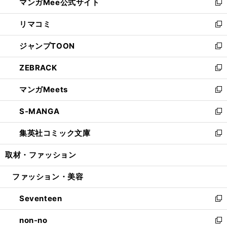
マンガMee公式サイト
く
ド
ィ
い
新
ウ
ン
ウ
し
リマコミ
で
ド
ィ
い
新
開
ウ
ン
ウ
し
ジャンプTOON
く
で
ド
ィ
い
新
開
ウ
ン
ウ
し
ZEBRACK
く
で
ド
ィ
い
新
開
ウ
ン
ウ
し
マンガMeets
く
で
ド
ィ
い
新
開
ウ
ン
ウ
し
S-MANGA
く
で
ド
ィ
い
新
開
ウ
ン
ウ
し
集英社コミック文庫
く
で
ド
ィ
い
新
開
ウ
ン
ウ
し
取材・ファッション
く
で
ド
ィ
い
開
ウ
ン
ウ
ファッション・美容
く
で
ド
ィ
開
ウ
ン
Seventeen
く
で
ド
新
開
ウ
し
non-no
く
で
い
新