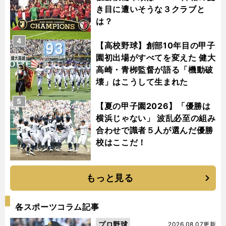
き目に遭いそうな３クラブと
は？
4
【高校野球】創部10年目の甲子
園初出場がすべてを変えた 健大
高崎・青栁監督が語る「機動破
壊」はこうして生まれた
5
【夏の甲子園2026】「優勝は
横浜じゃない」 波乱必至の組み
合わせで識者５人が選んだ優勝
校はここだ！
もっと見る
各スポーツコラム記事
プロ野球
2026.08.07更新