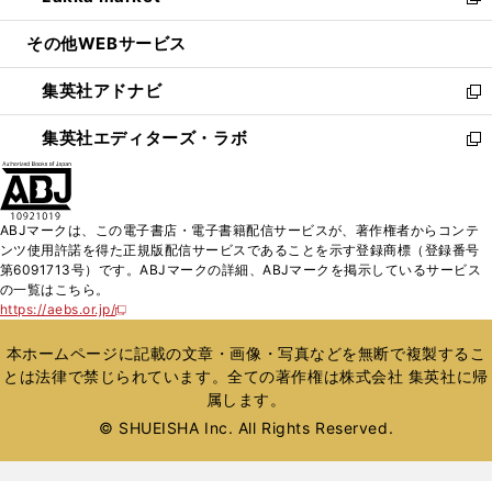
い
新
開
ウ
ン
ウ
し
その他WEBサービス
く
で
ド
ィ
い
開
ウ
ン
ウ
集英社アドナビ
く
で
ド
ィ
新
開
ウ
ン
し
集英社エディターズ・ラボ
く
で
ド
い
新
開
ウ
ウ
し
く
で
ィ
い
開
ン
ウ
ABJマークは、この電子書店・電子書籍配信サービスが、著作権者からコンテ
く
ド
ィ
ンツ使用許諾を得た正規版配信サービスであることを示す登録商標（登録番号
ウ
ン
第6091713号）です。ABJマークの詳細、ABJマークを掲示しているサービス
で
ド
の一覧はこちら。
開
ウ
https://aebs.or.jp/
新
く
で
し
い
開
本ホームページに記載の文章・画像・写真などを無断で複製するこ
ウ
く
とは法律で禁じられています。全ての著作権は株式会社 集英社に帰
ィ
属します。
ン
ド
© SHUEISHA Inc. All Rights Reserved.
ウ
で
開
く