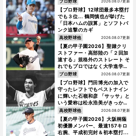
プロ野球
2026.08.07更新
【プロ野球】12球団最多本塁打
でも３位... 鶴岡慎也が挙げた
「日本ハムの誤算」とソフトバ
ンク追撃のカギ
高校野球他
2026.08.07更新
【夏の甲子園2026】聖隷クリ
ストファー・高部陸の「２回加
速する」規格外のストレート そ
れでもプロではなく大学進学を
選ぶ理由
プロ野球
2026.08.07更新
【プロ野球】門田博光の加入で
守ったレフトでもベストナイン
に輝いた石嶺和彦 「サッサ」と
いう愛称は松永浩美がきっか
け？
高校野球他
2026.08.07更新
【夏の甲子園2026】大阪桐蔭
初優勝メンバー、最速157キロ
右腕、平成初完封＆初本塁打...