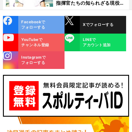
指揮官たちの知られざる現役時
代
cebo
X
Facebookで
Xでフォローする
ok
フォローする
uTube
LINE
YouTubeで
LINEで
チャンネル登録
アカウント追加
stagra
Instagramで
m
フォローする