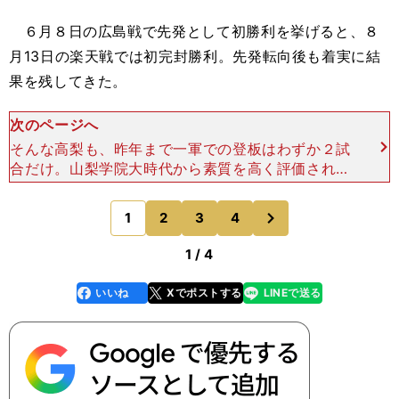
６月８日の広島戦で先発として初勝利を挙げると、８
月13日の楽天戦では初完封勝利。先発転向後も着実に結
果を残してきた。
次のページへ
そんな高梨も、昨年まで一軍での登板はわずか２試
合だけ。山梨学院大時代から素質を高く評価されて
いたが、全国的に無名だった投手がここまで活躍で
きた要因はどこにあるのだろうか。高梨は言う。
次
1
2
3
4
のページへ
「今年はすごく自
1 / 4
いいね
Xでポストする
LINEで送る
line
faceboo
x
k