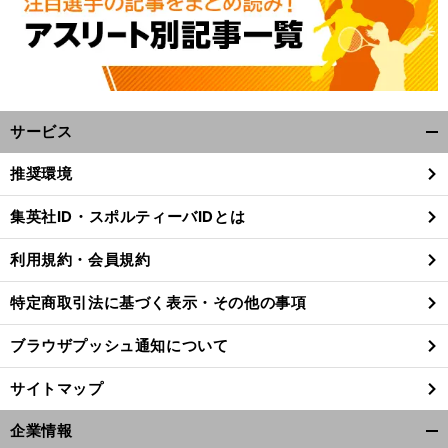
サービス
開
く/
推奨環境
閉
じ
集英社ID・スポルティーバIDとは
る
利用規約・会員規約
特定商取引法に基づく表示・その他の事項
ブラウザプッシュ通知について
サイトマップ
、
企業情報
原
」
。
前
開