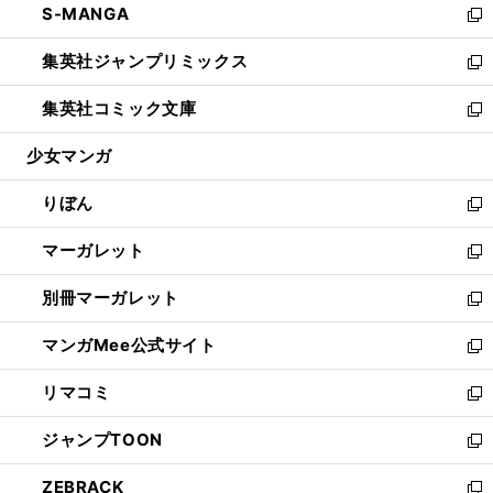
S-MANGA
く
で
ド
ィ
い
新
開
ウ
ン
ウ
し
集英社ジャンプリミックス
く
で
ド
ィ
い
新
開
ウ
ン
ウ
し
集英社コミック文庫
く
で
ド
ィ
い
新
開
ウ
ン
ウ
し
少女マンガ
く
で
ド
ィ
い
開
ウ
ン
ウ
りぼん
く
で
ド
ィ
新
開
ウ
ン
し
マーガレット
く
で
ド
い
新
開
ウ
ウ
し
別冊マーガレット
く
で
ィ
い
新
開
ン
ウ
し
マンガMee公式サイト
く
ド
ィ
い
新
ウ
ン
ウ
し
リマコミ
で
ド
ィ
い
新
開
ウ
ン
ウ
し
ジャンプTOON
く
で
ド
ィ
い
新
開
ウ
ン
ウ
し
ZEBRACK
く
で
ド
ィ
い
新