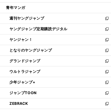
開
ウ
ン
ウ
し
青年マンガ
く
で
ド
ィ
い
開
ウ
ン
ウ
週刊ヤングジャンプ
く
で
ド
ィ
新
開
ウ
ン
し
ヤングジャンプ定期購読デジタル
く
で
ド
い
新
開
ウ
ウ
し
ヤンジャン！
く
で
ィ
い
新
開
ン
ウ
し
となりのヤングジャンプ
く
ド
ィ
い
新
ウ
ン
ウ
し
グランドジャンプ
で
ド
ィ
い
新
開
ウ
ン
ウ
し
ウルトラジャンプ
く
で
ド
ィ
い
新
開
ウ
ン
ウ
し
少年ジャンプ+
く
で
ド
ィ
い
新
開
ウ
ン
ウ
し
ジャンプTOON
く
で
ド
ィ
い
新
開
ウ
ン
ウ
し
ZEBRACK
く
で
ド
ィ
い
新
開
ウ
ン
ウ
し