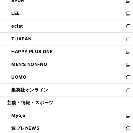
SPUR
で
ド
ィ
い
新
開
ウ
ン
ウ
し
LEE
く
で
ド
ィ
い
新
開
ウ
ン
ウ
し
eclat
く
で
ド
ィ
い
新
開
ウ
ン
ウ
し
T JAPAN
く
で
ド
ィ
い
新
開
ウ
ン
ウ
し
HAPPY PLUS ONE
く
で
ド
ィ
い
新
開
ウ
ン
ウ
し
MEN'S NON-NO
く
で
ド
ィ
い
新
開
ウ
ン
ウ
し
UOMO
く
で
ド
ィ
い
新
開
ウ
ン
ウ
し
集英社オンライン
く
で
ド
ィ
い
新
開
ウ
ン
ウ
し
芸能・情報・スポーツ
く
で
ド
ィ
い
開
ウ
ン
ウ
Myojo
く
で
ド
ィ
新
開
ウ
ン
し
週プレNEWS
く
で
ド
い
新