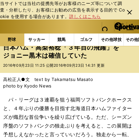
当サイトでは当社の提携先等がお客様のニーズ等について調
査・分析したり、お客様にお勧めの広告を表⽰する⽬的で Co
閉じ
okie を使⽤する場合があります。
詳しくはこちら
る
マイペ
web Sportiva (webスポルティーバ)
検索
メニュ
we
ー
野球の記事一覧
プロ野球
日本ハム・高梨裕稔「３
b
ジ
野球
サッカー
競馬
ゴルフ
その他球技
その他
ス
日本ハム・高梨裕稔「３年目の飛躍」を
ポ
ジョニー黒木は確信していた
ル
テ
2016年09月23日 11:25 公開
2016年09月23日 14:31 更新
ィ
ー
高松正人●文 text by Takamatsu Masato
バ
photo by Kyodo News
パ・リーグは３連覇を狙う福岡ソフトバンクホークス
と、４年ぶりの優勝を目指す北海道日本ハムファイター
ズが熾烈な首位争いを繰り広げている。ただ、シーズン
序盤のソフトバンクの独走ぶりを考えると、この展開は
予想しえなかったと言っていいだろう。独走から一転、