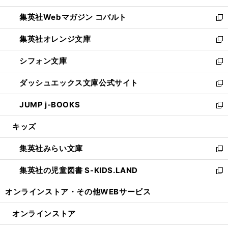
開
ウ
ン
ウ
集英社Webマガジン コバルト
く
で
ド
ィ
新
開
ウ
ン
し
集英社オレンジ文庫
く
で
ド
い
新
開
ウ
ウ
し
シフォン文庫
く
で
ィ
い
新
開
ン
ウ
し
ダッシュエックス文庫公式サイト
く
ド
ィ
い
新
ウ
ン
ウ
し
JUMP j-BOOKS
で
ド
ィ
い
新
開
ウ
ン
ウ
し
キッズ
く
で
ド
ィ
い
開
ウ
ン
ウ
集英社みらい文庫
く
で
ド
ィ
新
開
ウ
ン
し
集英社の児童図書 S-KIDS.LAND
く
で
ド
い
新
開
ウ
ウ
し
オンラインストア・
その他WEBサービス
く
で
ィ
い
開
ン
ウ
オンラインストア
く
ド
ィ
ウ
ン