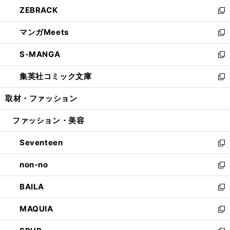
ン
ウ
し
ZEBRACK
く
で
ド
ィ
い
新
開
ウ
ン
ウ
し
マンガMeets
く
で
ド
ィ
い
新
開
ウ
ン
ウ
し
S-MANGA
く
で
ド
ィ
い
新
開
ウ
ン
ウ
し
集英社コミック文庫
く
で
ド
ィ
い
新
開
ウ
ン
ウ
し
取材・ファッション
く
で
ド
ィ
い
開
ウ
ン
ウ
ファッション・美容
く
で
ド
ィ
開
ウ
ン
Seventeen
く
で
ド
新
開
ウ
し
non-no
く
で
い
新
開
ウ
し
BAILA
く
ィ
い
新
ン
ウ
し
MAQUIA
ド
ィ
い
新
ウ
ン
ウ
し