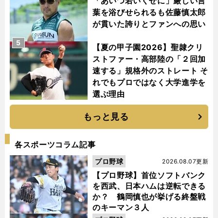
「あいつ若いくせに」厳しい言
葉を浴びせられるも佐藤慎太郎
が貫いた誇りとファンへの思い
5
【夏の甲子園2026】聖隷クリ
ストファー・高部陸の「２回加
速する」規格外のストレート そ
れでもプロではなく大学進学を
選ぶ理由
もっと見る
各スポーツコラム記事
プロ野球
2026.08.07更新
【プロ野球】首位ソフトバンク
を西武、日本ハムは逆転できる
か？ 鶴岡慎也が挙げる終盤戦
のキーマン３人