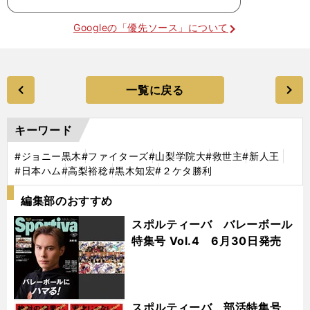
Googleの「優先ソース」について
一覧に戻る
キーワード
#ジョニー黒木
#ファイターズ
#山梨学院大
#救世主
#新人王
#日本ハム
#高梨裕稔
#黒木知宏
#２ケタ勝利
編集部のおすすめ
スポルティーバ バレーボール
特集号 Vol.4 6月30日発売
スポルティーバ 部活特集号