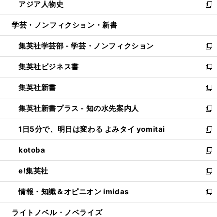
アジア人物史
く
で
ド
ィ
い
新
開
ウ
ン
ウ
し
学芸・ノンフィクション・新書
く
で
ド
ィ
い
開
ウ
ン
ウ
集英社学芸部 - 学芸・ノンフィクション
く
で
ド
ィ
新
開
ウ
ン
し
集英社ビジネス書
く
で
ド
い
新
開
ウ
ウ
し
集英社新書
く
で
ィ
い
新
開
ン
ウ
し
集英社新書プラス - 知の水先案内人
く
ド
ィ
い
新
ウ
ン
ウ
し
1日5分で、明日は変わる よみタイ yomitai
で
ド
ィ
い
新
開
ウ
ン
ウ
し
kotoba
く
で
ド
ィ
い
新
開
ウ
ン
ウ
し
e!集英社
く
で
ド
ィ
い
新
開
ウ
ン
ウ
し
情報・知識＆オピニオン imidas
く
で
ド
ィ
い
新
開
ウ
ン
ウ
し
ライトノベル・ノベライズ
く
で
ド
ィ
い