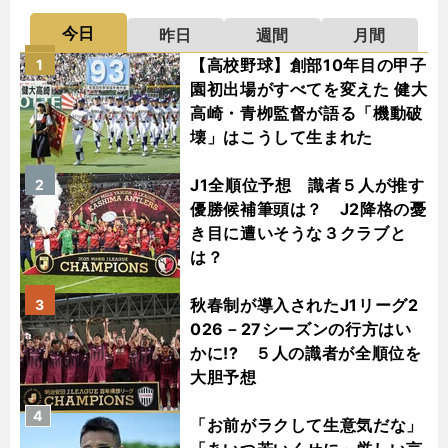
今日
昨日
週間
月間
【高校野球】創部10年目の甲子
1
園初出場がすべてを変えた 健大
高崎・青栁監督が語る「機動破
壊」はこうして生まれた
J1全順位予想 識者５人が推す
2
優勝候補筆頭は？ J2降格の憂
き目に遭いそうな３クラブと
は？
秋春制が導入されたJ1リーグ2
3
026－27シーズンの行方はい
かに!? ５人の識者が全順位を
大胆予想
4
「お前がラクして生意気だな」