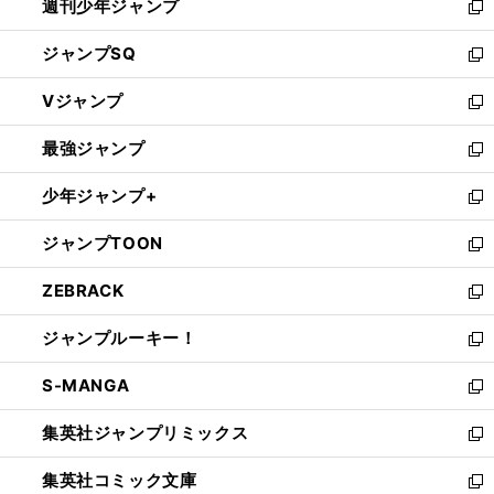
週刊少年ジャンプ
く
新
し
ジャンプSQ
い
新
ウ
し
Vジャンプ
ィ
い
新
ン
ウ
し
最強ジャンプ
ド
ィ
い
新
ウ
ン
ウ
し
少年ジャンプ+
で
ド
ィ
い
新
開
ウ
ン
ウ
し
ジャンプTOON
く
で
ド
ィ
い
新
開
ウ
ン
ウ
し
ZEBRACK
く
で
ド
ィ
い
新
開
ウ
ン
ウ
し
ジャンプルーキー！
く
で
ド
ィ
い
新
開
ウ
ン
ウ
し
S-MANGA
く
で
ド
ィ
い
新
開
ウ
ン
ウ
し
集英社ジャンプリミックス
く
で
ド
ィ
い
新
開
ウ
ン
ウ
し
集英社コミック文庫
く
で
ド
ィ
い
新