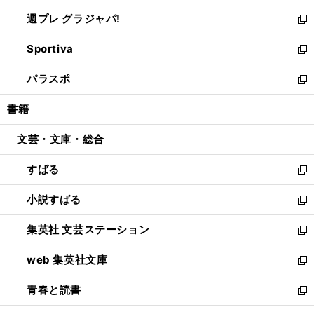
開
ウ
ウ
し
週プレ グラジャパ!
く
で
ィ
い
新
開
ン
ウ
し
Sportiva
く
ド
ィ
い
新
ウ
ン
ウ
し
パラスポ
で
ド
ィ
い
新
開
ウ
ン
ウ
し
書籍
く
で
ド
ィ
い
開
ウ
ン
ウ
文芸・文庫・総合
く
で
ド
ィ
開
ウ
ン
すばる
く
で
ド
新
開
ウ
し
小説すばる
く
で
い
新
開
ウ
し
集英社 文芸ステーション
く
ィ
い
新
ン
ウ
し
web 集英社文庫
ド
ィ
い
新
ウ
ン
ウ
し
青春と読書
で
ド
ィ
い
新
開
ウ
ン
ウ
し