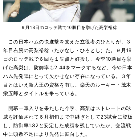
９月18日のロッテ戦で10勝目を挙げた高梨裕稔
この日本ハムの快進撃を支えた立役者のひとりが、３
年目右腕の高梨裕稔（たかなし・ひろとし）だ。９月18
日のロッテ戦で６回を１失点と好投し、今季10勝目を挙
げた高梨は、防御率も2.44をマークするなど、今や日本
ハム先発陣にとって欠かせない存在になっている。３年
目とはいえ新人王の資格を有し、楽天のルーキー・茂木
栄五郎とタイトルを争っている。
開幕一軍入りを果たした今季、高梨はストレートの球
威を評価されて６月初旬まで中継ぎとして23試合に登板
し、防御率1.82と安定した成績を残していたが、交流戦
中に頭数不足により先発に転向した。