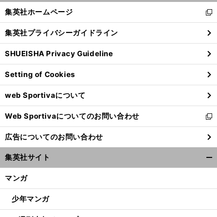
へ
1
35
く/
集英社ホームページ
新
閉
し
じ
集英社プライバシーガイドライン
い
る
ウ
SHUEISHA Privacy Guideline
ィ
ン
Setting of Cookies
ド
ウ
web Sportivaについて
で
開
Web Sportivaについてのお問い合わせ
く
新
し
広告についてのお問い合わせ
い
ウ
集英社サイト
ィ
開
ン
く/
マンガ
ド
閉
ウ
じ
少年マンガ
で
る
開