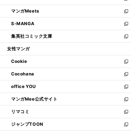
開
ウ
ン
ウ
し
マンガMeets
く
で
ド
ィ
い
新
開
ウ
ン
ウ
し
S-MANGA
く
で
ド
ィ
い
新
開
ウ
ン
ウ
し
集英社コミック文庫
く
で
ド
ィ
い
新
開
ウ
ン
ウ
し
女性マンガ
く
で
ド
ィ
い
開
ウ
ン
ウ
Cookie
く
で
ド
ィ
新
開
ウ
ン
し
Cocohana
く
で
ド
い
新
開
ウ
ウ
し
office YOU
く
で
ィ
い
新
開
ン
ウ
し
マンガMee公式サイト
く
ド
ィ
い
新
ウ
ン
ウ
し
リマコミ
で
ド
ィ
い
新
開
ウ
ン
ウ
し
ジャンプTOON
く
で
ド
ィ
い
新
開
ウ