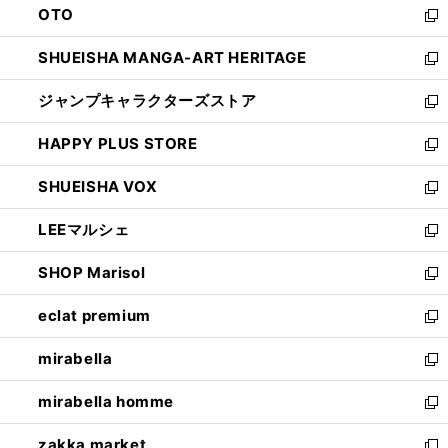
OTO
で
ド
新
開
ウ
し
SHUEISHA MANGA-ART HERITAGE
く
で
い
新
開
ウ
し
ジャンプキャラクターズストア
く
ィ
い
新
ン
ウ
し
HAPPY PLUS STORE
ド
ィ
い
新
ウ
ン
ウ
し
SHUEISHA VOX
で
ド
ィ
い
新
開
ウ
ン
ウ
し
LEEマルシェ
く
で
ド
ィ
い
新
開
ウ
ン
ウ
し
SHOP Marisol
く
で
ド
ィ
い
新
開
ウ
ン
ウ
し
eclat premium
く
で
ド
ィ
い
新
開
ウ
ン
ウ
し
mirabella
く
で
ド
ィ
い
新
開
ウ
ン
ウ
し
mirabella homme
く
で
ド
ィ
い
新
開
ウ
ン
ウ
し
zakka market
く
で
ド
ィ