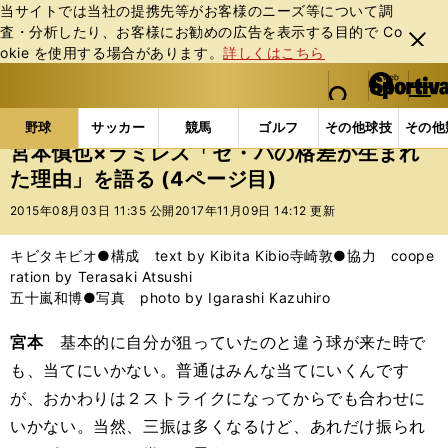
当サイトでは当社の提携先等がお客様のニーズ等について調
査・分析したり、お客様にお勧めの広告を表⽰する⽬的で Co
閉じ
okie を使⽤する場合があります。
詳しくはこちら
る
マイペ
web Sportiva (webスポルティーバ)
検索
メニュ
we
ー
野球の記事一覧
プロ野球
宮本慎也×ラミレス「セ
b
ジ
野球
サッカー
競馬
ゴルフ
その他球技
その他
ス
宮本慎也×ラミレス「セ・パの格差が生まれ
ポ
た理由」を語る (4ページ目)
ル
テ
2015年08月03日 11:35 公開
2017年11月09日 14:12 更新
ィ
ー
キビタキビオ●構成 text by Kibita Kibio寺崎敦●協力 coope
バ
ration by Terasaki Atsushi
五十嵐和博●写真 photo by Igarashi Kazuhiro
宮本
基本的に自分が狙っていたのと違う球が来た時で
も、当てにいかない。普通はみんな当てにいくんです
が、おかわりは２ストライクになってからでも合わせに
いかない。当然、三振は多くなるけど、あれだけ振られ