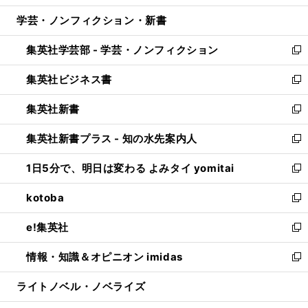
開
ウ
ン
ウ
し
学芸・ノンフィクション・新書
く
で
ド
ィ
い
開
ウ
ン
ウ
集英社学芸部 - 学芸・ノンフィクション
く
で
ド
ィ
新
開
ウ
ン
し
集英社ビジネス書
く
で
ド
い
新
開
ウ
ウ
し
集英社新書
く
で
ィ
い
新
開
ン
ウ
し
集英社新書プラス - 知の水先案内人
く
ド
ィ
い
新
ウ
ン
ウ
し
1日5分で、明日は変わる よみタイ yomitai
で
ド
ィ
い
新
開
ウ
ン
ウ
し
kotoba
く
で
ド
ィ
い
新
開
ウ
ン
ウ
し
e!集英社
く
で
ド
ィ
い
新
開
ウ
ン
ウ
し
情報・知識＆オピニオン imidas
く
で
ド
ィ
い
新
開
ウ
ン
ウ
し
ライトノベル・ノベライズ
く
で
ド
ィ
い
開
ウ
ン
ウ