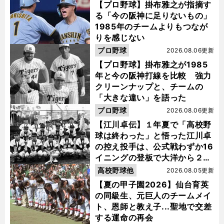
【プロ野球】掛布雅之が指摘す
る「今の阪神に足りないもの」
1985年のチームよりもつなが
りを感じない
プロ野球
2026.08.06更新
【プロ野球】掛布雅之が1985
年と今の阪神打線を比較 強力
クリーンナップと、チームの
「大きな違い」を語った
プロ野球
2026.08.06更新
【江川卓伝】１年夏で「高校野
球は終わった」と悟った江川卓
の控え投手は、公式戦わずか16
イニングの登板で大洋から２位
指名を受けた
高校野球他
2026.08.05更新
【夏の甲子園2026】仙台育英
の同級生、元巨人のチームメイ
ト、恩師と教え子...聖地で交差
する運命の再会