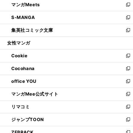
マンガMeets
く
で
ド
ィ
い
新
開
ウ
ン
ウ
し
S-MANGA
く
で
ド
ィ
い
新
開
ウ
ン
ウ
し
集英社コミック文庫
く
で
ド
ィ
い
新
開
ウ
ン
ウ
し
女性マンガ
く
で
ド
ィ
い
開
ウ
ン
ウ
Cookie
く
で
ド
ィ
新
開
ウ
ン
し
Cocohana
く
で
ド
い
新
開
ウ
ウ
し
office YOU
く
で
ィ
い
新
開
ン
ウ
し
マンガMee公式サイト
く
ド
ィ
い
新
ウ
ン
ウ
し
リマコミ
で
ド
ィ
い
新
開
ウ
ン
ウ
し
ジャンプTOON
く
で
ド
ィ
い
新
開
ウ
ン
ウ
し
ZEBRACK
く
で
ド
ィ