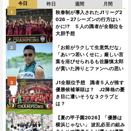
今日
昨日
週間
月間
秋春制が導入されたJ1リーグ2
1
026－27シーズンの行方はい
かに!? ５人の識者が全順位を
大胆予想
「お前がラクして生意気だな」
2
「あいつ若いくせに」厳しい言
葉を浴びせられるも佐藤慎太郎
が貫いた誇りとファンへの思い
J1全順位予想 識者５人が推す
3
優勝候補筆頭は？ J2降格の憂
き目に遭いそうな３クラブと
は？
4
【夏の甲子園2026】「優勝は
横浜じゃない」 波乱必至の組み