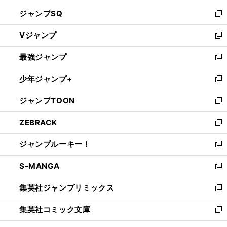
し
ジャンプSQ
い
新
ウ
し
Vジャンプ
ィ
い
新
ン
ウ
し
最強ジャンプ
ド
ィ
い
新
ウ
ン
ウ
し
少年ジャンプ+
で
ド
ィ
い
新
開
ウ
ン
ウ
し
ジャンプTOON
く
で
ド
ィ
い
新
開
ウ
ン
ウ
し
ZEBRACK
く
で
ド
ィ
い
新
開
ウ
ン
ウ
し
ジャンプルーキー！
く
で
ド
ィ
い
新
開
ウ
ン
ウ
し
S-MANGA
く
で
ド
ィ
い
新
開
ウ
ン
ウ
し
集英社ジャンプリミックス
く
で
ド
ィ
い
新
開
ウ
ン
ウ
し
集英社コミック文庫
く
で
ド
ィ
い
新
開
ウ
ン
ウ
し