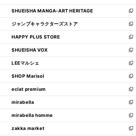
開
ウ
し
SHUEISHA MANGA-ART HERITAGE
く
で
い
新
開
ウ
し
ジャンプキャラクターズストア
く
ィ
い
新
ン
ウ
し
HAPPY PLUS STORE
ド
ィ
い
新
ウ
ン
ウ
し
SHUEISHA VOX
で
ド
ィ
い
新
開
ウ
ン
ウ
し
LEEマルシェ
く
で
ド
ィ
い
新
開
ウ
ン
ウ
し
SHOP Marisol
く
で
ド
ィ
い
新
開
ウ
ン
ウ
し
eclat premium
く
で
ド
ィ
い
新
開
ウ
ン
ウ
し
mirabella
く
で
ド
ィ
い
新
開
ウ
ン
ウ
し
mirabella homme
く
で
ド
ィ
い
新
開
ウ
ン
ウ
し
zakka market
く
で
ド
ィ
い
新
開
ウ
ン
ウ
し