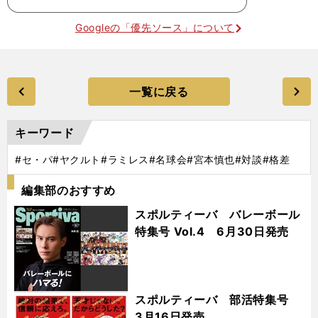
Googleの「優先ソース」について
一覧に戻る
キーワード
#セ・パ
#ヤクルト
#ラミレス
#名球会
#宮本慎也
#対談
#格差
編集部のおすすめ
スポルティーバ バレーボール
特集号 Vol.4 6月30日発売
スポルティーバ 部活特集号
3月16日発売