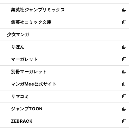
開
ウ
ン
ウ
し
集英社ジャンプリミックス
く
で
ド
ィ
い
新
開
ウ
ン
ウ
し
集英社コミック文庫
く
で
ド
ィ
い
新
開
ウ
ン
ウ
し
少女マンガ
く
で
ド
ィ
い
開
ウ
ン
ウ
りぼん
く
で
ド
ィ
新
開
ウ
ン
し
マーガレット
く
で
ド
い
新
開
ウ
ウ
し
別冊マーガレット
く
で
ィ
い
新
開
ン
ウ
し
マンガMee公式サイト
く
ド
ィ
い
新
ウ
ン
ウ
し
リマコミ
で
ド
ィ
い
新
開
ウ
ン
ウ
し
ジャンプTOON
く
で
ド
ィ
い
新
開
ウ
ン
ウ
し
ZEBRACK
く
で
ド
ィ
い
新
開
ウ
ン
ウ
し