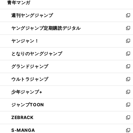
青年マンガ
く
で
ド
ィ
い
開
ウ
ン
ウ
週刊ヤングジャンプ
く
で
ド
ィ
新
開
ウ
ン
し
ヤングジャンプ定期購読デジタル
く
で
ド
い
新
開
ウ
ウ
し
ヤンジャン！
く
で
ィ
い
新
開
ン
ウ
し
となりのヤングジャンプ
く
ド
ィ
い
新
ウ
ン
ウ
し
グランドジャンプ
で
ド
ィ
い
新
開
ウ
ン
ウ
し
ウルトラジャンプ
く
で
ド
ィ
い
新
開
ウ
ン
ウ
し
少年ジャンプ+
く
で
ド
ィ
い
新
開
ウ
ン
ウ
し
ジャンプTOON
く
で
ド
ィ
い
新
開
ウ
ン
ウ
し
ZEBRACK
く
で
ド
ィ
い
新
開
ウ
ン
ウ
し
S-MANGA
く
で
ド
ィ
い
新