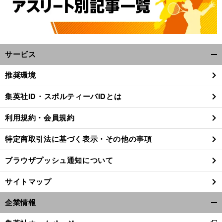
サービス
開
く/
推奨環境
閉
じ
集英社ID・スポルティーバIDとは
る
利用規約・会員規約
特定商取引法に基づく表示・その他の事項
ブラウザプッシュ通知について
サイトマップ
企業情報
開
前
へ
く/