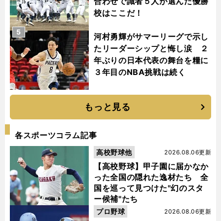
合わせで識者５人が選んだ優勝
校はここだ！
5
河村勇輝がサマーリーグで示し
たリーダーシップと悔し涙 ２
年ぶりの日本代表の舞台を糧に
３年目のNBA挑戦は続く
もっと見る
各スポーツコラム記事
高校野球他
2026.08.06更新
【高校野球】甲子園に届かなか
った全国の隠れた逸材たち 全
国を巡って見つけた"幻のスタ
ー候補"たち
プロ野球
2026.08.06更新