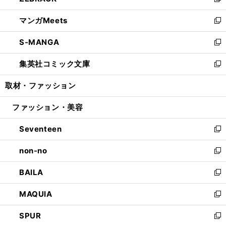
い
新
開
ウ
ン
ウ
し
マンガMeets
く
で
ド
ィ
い
新
開
ウ
ン
ウ
し
S-MANGA
く
で
ド
ィ
い
新
開
ウ
ン
ウ
し
集英社コミック文庫
く
で
ド
ィ
い
新
開
ウ
ン
ウ
し
取材・ファッション
く
で
ド
ィ
い
開
ウ
ン
ウ
ファッション・美容
く
で
ド
ィ
開
ウ
ン
Seventeen
く
で
ド
新
開
ウ
し
non-no
く
で
い
新
開
ウ
し
BAILA
く
ィ
い
新
ン
ウ
し
MAQUIA
ド
ィ
い
新
ウ
ン
ウ
し
SPUR
で
ド
ィ
い
新