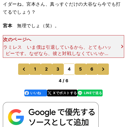
イダーね。宮本さん、真っすぐだけの大谷なら今でも打
てるでしょう？
宮本
無理でしょ（笑）。
次のページへ
ラミレス いま僕は引退しているから、とてもハッ
ピーです。なぜなら、彼と対戦しなくていいから
（笑）。宮本 ただ、もし対戦するなら、年齢的に
自分の一番いい時に対戦したかったよね。ラミレ
次
1
2
3
4
5
6
のページへ
のページへ
ス そうですね。
前
4 / 6
いいね
Xでポストする
LINEで送る
line
faceboo
x
k