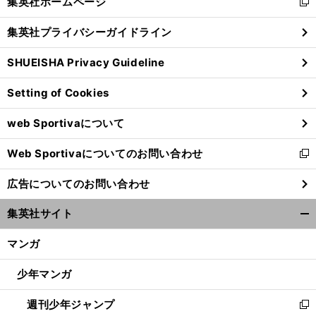
集英社ホームページ
新
閉
し
じ
集英社プライバシーガイドライン
い
る
ウ
SHUEISHA Privacy Guideline
ィ
ン
Setting of Cookies
ド
ウ
web Sportivaについて
で
開
Web Sportivaについてのお問い合わせ
く
新
し
広告についてのお問い合わせ
い
ウ
集英社サイト
ィ
開
ン
く/
マンガ
ド
閉
ウ
じ
少年マンガ
で
る
開
週刊少年ジャンプ
く
新