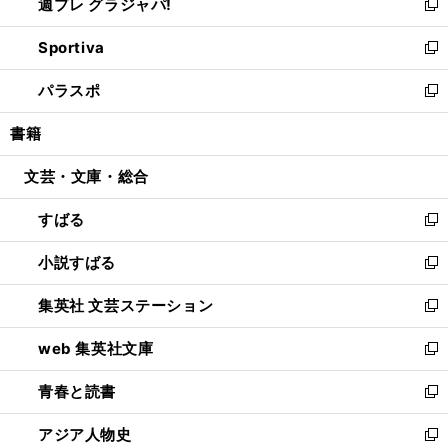
週プレ グラジャパ!
く
で
ィ
い
新
開
ン
ウ
し
Sportiva
く
ド
ィ
い
新
ウ
ン
ウ
し
パラスポ
で
ド
ィ
い
新
開
ウ
ン
ウ
し
書籍
く
で
ド
ィ
い
開
ウ
ン
ウ
文芸・文庫・総合
く
で
ド
ィ
開
ウ
ン
すばる
く
で
ド
新
開
ウ
し
小説すばる
く
で
い
新
開
ウ
し
集英社 文芸ステーション
く
ィ
い
新
ン
ウ
し
web 集英社文庫
ド
ィ
い
新
ウ
ン
ウ
し
青春と読書
で
ド
ィ
い
新
開
ウ
ン
ウ
し
アジア人物史
く
で
ド
ィ
い
新