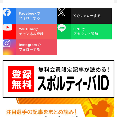
cebo
X
Facebookで
Xでフォローする
ok
フォローする
uTube
LINE
YouTubeで
LINEで
チャンネル登録
アカウント追加
stagra
Instagramで
m
フォローする