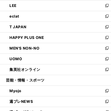
開
ウ
ン
ウ
し
LEE
く
で
ド
ィ
い
新
開
ウ
ン
ウ
し
eclat
く
で
ド
ィ
い
新
開
ウ
ン
ウ
し
T JAPAN
く
で
ド
ィ
い
新
開
ウ
ン
ウ
し
HAPPY PLUS ONE
く
で
ド
ィ
い
新
開
ウ
ン
ウ
し
MEN'S NON-NO
く
で
ド
ィ
い
新
開
ウ
ン
ウ
し
UOMO
く
で
ド
ィ
い
新
開
ウ
ン
ウ
し
集英社オンライン
く
で
ド
ィ
い
新
開
ウ
ン
ウ
し
芸能・情報・スポーツ
く
で
ド
ィ
い
開
ウ
ン
ウ
Myojo
く
で
ド
ィ
新
開
ウ
ン
し
週プレNEWS
く
で
ド
い
新
開
ウ
ウ
し