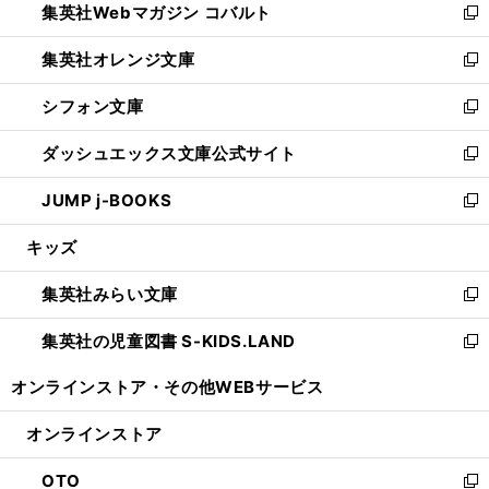
集英社Webマガジン コバルト
く
で
ド
ィ
新
開
ウ
ン
し
集英社オレンジ文庫
く
で
ド
い
新
開
ウ
ウ
し
シフォン文庫
く
で
ィ
い
新
開
ン
ウ
し
ダッシュエックス文庫公式サイト
く
ド
ィ
い
新
ウ
ン
ウ
し
JUMP j-BOOKS
で
ド
ィ
い
新
開
ウ
ン
ウ
し
キッズ
く
で
ド
ィ
い
開
ウ
ン
ウ
集英社みらい文庫
く
で
ド
ィ
新
開
ウ
ン
し
集英社の児童図書 S-KIDS.LAND
く
で
ド
い
新
開
ウ
ウ
し
オンラインストア・
その他WEBサービス
く
で
ィ
い
開
ン
ウ
オンラインストア
く
ド
ィ
ウ
ン
OTO
で
ド
新