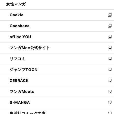
女性マンガ
く
で
ド
ィ
い
開
ウ
ン
ウ
Cookie
く
で
ド
ィ
新
開
ウ
ン
し
Cocohana
く
で
ド
い
新
開
ウ
ウ
し
office YOU
く
で
ィ
い
新
開
ン
ウ
し
マンガMee公式サイト
く
ド
ィ
い
新
ウ
ン
ウ
し
リマコミ
で
ド
ィ
い
新
開
ウ
ン
ウ
し
ジャンプTOON
く
で
ド
ィ
い
新
開
ウ
ン
ウ
し
ZEBRACK
く
で
ド
ィ
い
新
開
ウ
ン
ウ
し
マンガMeets
く
で
ド
ィ
い
新
開
ウ
ン
ウ
し
S-MANGA
く
で
ド
ィ
い
新
開
ウ
ン
ウ
し
集英社コミック文庫
く
で
ド
ィ