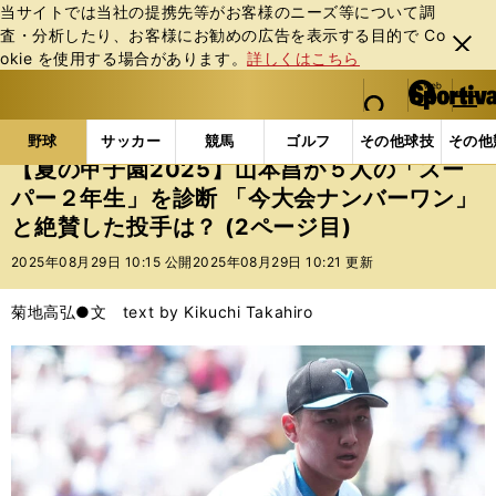
当サイトでは当社の提携先等がお客様のニーズ等について調
査・分析したり、お客様にお勧めの広告を表⽰する⽬的で Co
閉じ
okie を使⽤する場合があります。
詳しくはこちら
る
マイペ
web Sportiva (webスポルティーバ)
検索
メニュ
we
ー
野球の記事一覧
高校野球他
【夏の甲子園2025】
b
ジ
野球
サッカー
競馬
ゴルフ
その他球技
その他
ス
【夏の甲子園2025】山本昌が５人の「スー
ポ
パー２年生」を診断 「今大会ナンバーワン」
ル
と絶賛した投手は？ (2ページ目)
テ
ィ
2025年08月29日 10:15 公開
2025年08月29日 10:21 更新
ー
バ
菊地高弘●文 text by Kikuchi Takahiro