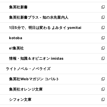
開
ウ
ウ
し
集英社新書
く
で
ィ
い
新
開
ン
ウ
し
集英社新書プラス - 知の水先案内人
く
ド
ィ
い
新
ウ
ン
ウ
し
1日5分で、明日は変わる よみタイ yomitai
で
ド
ィ
い
新
開
ウ
ン
ウ
し
kotoba
く
で
ド
ィ
い
新
開
ウ
ン
ウ
し
e!集英社
く
で
ド
ィ
い
新
開
ウ
ン
ウ
し
情報・知識＆オピニオン imidas
く
で
ド
ィ
い
新
開
ウ
ン
ウ
し
ライトノベル・ノベライズ
く
で
ド
ィ
い
開
ウ
ン
ウ
集英社Webマガジン コバルト
く
で
ド
ィ
新
開
ウ
ン
し
集英社オレンジ文庫
く
で
ド
い
新
開
ウ
ウ
し
シフォン文庫
く
で
ィ
い
新
開
ン
ウ
し