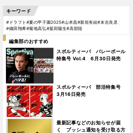
キーワード
#ドラフト
#夏の甲子園2025
#山本昌
#新垣有絃
#末吉良丞
#織田翔希
#菊地高弘
#菰田陽生
#高部陸
編集部のおすすめ
スポルティーバ バレーボール
特集号 Vol.4 6月30日発売
スポルティーバ 部活特集号
3月16日発売
最新記事などのお知らせが届
く プッシュ通知を受け取る方