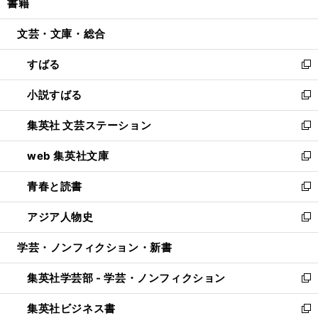
書籍
く
で
ド
ィ
い
開
ウ
ン
ウ
文芸・文庫・総合
く
で
ド
ィ
開
ウ
ン
すばる
く
で
ド
新
開
ウ
し
小説すばる
く
で
い
新
開
ウ
し
集英社 文芸ステーション
く
ィ
い
新
ン
ウ
し
web 集英社文庫
ド
ィ
い
新
ウ
ン
ウ
し
青春と読書
で
ド
ィ
い
新
開
ウ
ン
ウ
し
アジア人物史
く
で
ド
ィ
い
新
開
ウ
ン
ウ
し
学芸・ノンフィクション・新書
く
で
ド
ィ
い
開
ウ
ン
ウ
集英社学芸部 - 学芸・ノンフィクション
く
で
ド
ィ
新
開
ウ
ン
し
集英社ビジネス書
く
で
ド
い
新