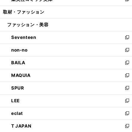
い
新
開
ウ
ン
ウ
し
取材・ファッション
く
で
ド
ィ
い
開
ウ
ン
ウ
ファッション・美容
く
で
ド
ィ
開
ウ
ン
Seventeen
く
で
ド
新
開
ウ
し
non-no
く
で
い
新
開
ウ
し
BAILA
く
ィ
い
新
ン
ウ
し
MAQUIA
ド
ィ
い
新
ウ
ン
ウ
し
SPUR
で
ド
ィ
い
新
開
ウ
ン
ウ
し
LEE
く
で
ド
ィ
い
新
開
ウ
ン
ウ
し
eclat
く
で
ド
ィ
い
新
開
ウ
ン
ウ
し
T JAPAN
く
で
ド
ィ
い
新