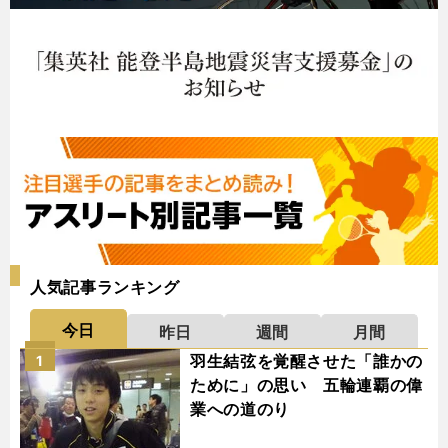
人気記事ランキング
今日
昨日
週間
月間
羽生結弦を覚醒させた「誰かの
1
ために」の思い 五輪連覇の偉
業への道のり