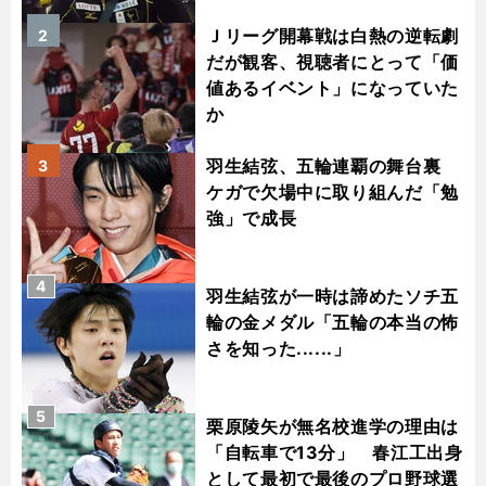
Ｊリーグ開幕戦は白熱の逆転劇
2
だが観客、視聴者にとって「価
値あるイベント」になっていた
か
羽生結弦、五輪連覇の舞台裏
3
ケガで欠場中に取り組んだ「勉
強」で成長
4
羽生結弦が一時は諦めたソチ五
輪の金メダル「五輪の本当の怖
さを知った......」
5
栗原陵矢が無名校進学の理由は
「自転車で13分」 春江工出身
として最初で最後のプロ野球選