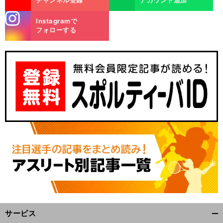
チャンネル登録
アカウント追加
stagra
Instagramで
m
フォローする
サービス
開