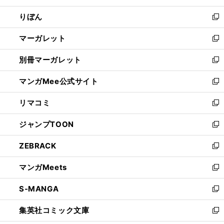
開
ウ
ン
ウ
りぼん
く
で
ド
ィ
新
開
ウ
ン
し
マーガレット
く
で
ド
い
新
開
ウ
ウ
し
別冊マーガレット
く
で
ィ
い
新
開
ン
ウ
し
マンガMee公式サイト
く
ド
ィ
い
新
ウ
ン
ウ
し
リマコミ
で
ド
ィ
い
新
開
ウ
ン
ウ
し
ジャンプTOON
く
で
ド
ィ
い
新
開
ウ
ン
ウ
し
ZEBRACK
く
で
ド
ィ
い
新
開
ウ
ン
ウ
し
マンガMeets
く
で
ド
ィ
い
新
開
ウ
ン
ウ
し
S-MANGA
く
で
ド
ィ
い
新
開
ウ
ン
ウ
し
集英社コミック文庫
く
で
ド
ィ
い
新
開
ウ
ン
ウ
し