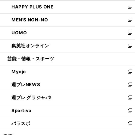
開
ウ
ン
ウ
し
HAPPY PLUS ONE
く
で
ド
ィ
い
新
開
ウ
ン
ウ
し
MEN'S NON-NO
く
で
ド
ィ
い
新
開
ウ
ン
ウ
し
UOMO
く
で
ド
ィ
い
新
開
ウ
ン
ウ
し
集英社オンライン
く
で
ド
ィ
い
新
開
ウ
ン
ウ
し
芸能・情報・スポーツ
く
で
ド
ィ
い
開
ウ
ン
ウ
Myojo
く
で
ド
ィ
新
開
ウ
ン
し
週プレNEWS
く
で
ド
い
新
開
ウ
ウ
し
週プレ グラジャパ!
く
で
ィ
い
新
開
ン
ウ
し
Sportiva
く
ド
ィ
い
新
ウ
ン
ウ
し
パラスポ
で
ド
ィ
い
新
開
ウ
ン
ウ
し