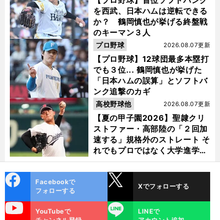
【プロ野球】首位ソフトバンク
を西武、日本ハムは逆転できる
か？ 鶴岡慎也が挙げる終盤戦
のキーマン３人
プロ野球
2026.08.07更新
【プロ野球】12球団最多本塁打
でも３位... 鶴岡慎也が挙げた
「日本ハムの誤算」とソフトバ
ンク追撃のカギ
高校野球他
2026.08.07更新
【夏の甲子園2026】聖隷クリ
ストファー・高部陸の「２回加
速する」規格外のストレート そ
れでもプロではなく大学進学を
選ぶ理由
cebo
X
Facebookで
Xでフォローする
ok
フォローする
uTube
LINE
YouTubeで
LINEで