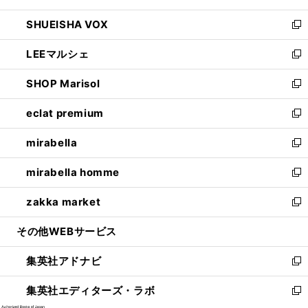
ウ
ン
ウ
し
SHUEISHA VOX
で
ド
ィ
い
新
開
ウ
ン
ウ
し
LEEマルシェ
く
で
ド
ィ
い
新
開
ウ
ン
ウ
し
SHOP Marisol
く
で
ド
ィ
い
新
開
ウ
ン
ウ
し
eclat premium
く
で
ド
ィ
い
新
開
ウ
ン
ウ
し
mirabella
く
で
ド
ィ
い
新
開
ウ
ン
ウ
し
mirabella homme
く
で
ド
ィ
い
新
開
ウ
ン
ウ
し
zakka market
く
で
ド
ィ
い
新
開
ウ
ン
ウ
し
その他WEBサービス
く
で
ド
ィ
い
開
ウ
ン
ウ
集英社アドナビ
く
で
ド
ィ
新
開
ウ
ン
し
集英社エディターズ・ラボ
く
で
ド
い
新
開
ウ
ウ
し