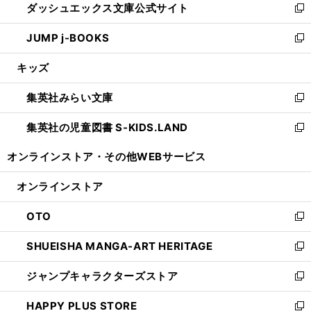
ダッシュエックス文庫公式サイト
く
ド
ィ
い
新
ウ
ン
ウ
し
JUMP j-BOOKS
で
ド
ィ
い
新
開
ウ
ン
ウ
し
キッズ
く
で
ド
ィ
い
開
ウ
ン
ウ
集英社みらい文庫
く
で
ド
ィ
新
開
ウ
ン
し
集英社の児童図書 S-KIDS.LAND
く
で
ド
い
新
開
ウ
ウ
し
オンラインストア・
その他WEBサービス
く
で
ィ
い
開
ン
ウ
オンラインストア
く
ド
ィ
ウ
ン
OTO
で
ド
新
開
ウ
し
SHUEISHA MANGA-ART HERITAGE
く
で
い
新
開
ウ
し
ジャンプキャラクターズストア
く
ィ
い
新
ン
ウ
し
HAPPY PLUS STORE
ド
ィ
い
新