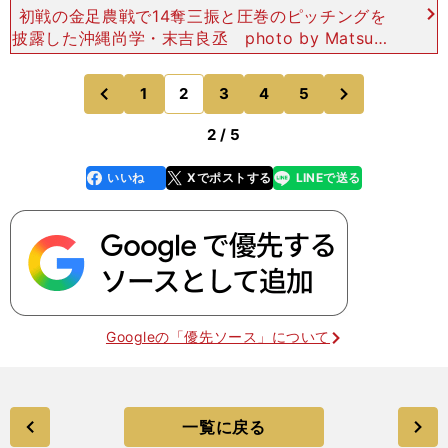
初戦の金足農戦で14奪三振と圧巻のピッチングを
披露した沖縄尚学・末吉良丞 photo by Matsuha
shi Ryuki末吉良丞（沖縄尚学２年／175センチ・8
9キロ／左投左打）今大会ナンバーワ
次
1
2
3
4
5
のページへ
のページへ
前
2 / 5
いいね
Xでポストする
LINEで送る
line
faceboo
x
k
Googleの「優先ソース」について
一覧に戻る