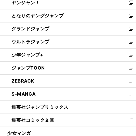
ヤンジャン！
く
で
ィ
い
新
開
ン
ウ
し
となりのヤングジャンプ
く
ド
ィ
い
新
ウ
ン
ウ
し
グランドジャンプ
で
ド
ィ
い
新
開
ウ
ン
ウ
し
ウルトラジャンプ
く
で
ド
ィ
い
新
開
ウ
ン
ウ
し
少年ジャンプ+
く
で
ド
ィ
い
新
開
ウ
ン
ウ
し
ジャンプTOON
く
で
ド
ィ
い
新
開
ウ
ン
ウ
し
ZEBRACK
く
で
ド
ィ
い
新
開
ウ
ン
ウ
し
S-MANGA
く
で
ド
ィ
い
新
開
ウ
ン
ウ
し
集英社ジャンプリミックス
く
で
ド
ィ
い
新
開
ウ
ン
ウ
し
集英社コミック文庫
く
で
ド
ィ
い
新
開
ウ
ン
ウ
し
少女マンガ
く
で
ド
ィ
い