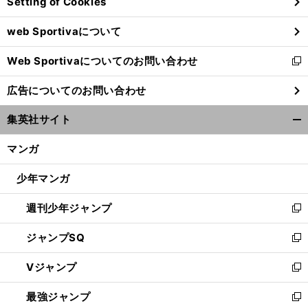
Setting of Cookies
ド
ウ
web Sportivaについて
で
開
Web Sportivaについてのお問い合わせ
く
新
し
広告についてのお問い合わせ
い
ウ
集英社サイト
ィ
開
ン
く/
マンガ
ド
閉
ウ
じ
少年マンガ
で
る
開
週刊少年ジャンプ
く
新
し
ジャンプSQ
い
新
ウ
し
Vジャンプ
ィ
い
新
ン
ウ
し
最強ジャンプ
ド
ィ
い
新