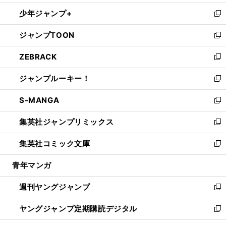
ウ
ン
ウ
し
少年ジャンプ+
で
ド
ィ
い
新
開
ウ
ン
ウ
し
ジャンプTOON
く
で
ド
ィ
い
新
開
ウ
ン
ウ
し
ZEBRACK
く
で
ド
ィ
い
新
開
ウ
ン
ウ
し
ジャンプルーキー！
く
で
ド
ィ
い
新
開
ウ
ン
ウ
し
S-MANGA
く
で
ド
ィ
い
新
開
ウ
ン
ウ
し
集英社ジャンプリミックス
く
で
ド
ィ
い
新
開
ウ
ン
ウ
し
集英社コミック文庫
く
で
ド
ィ
い
新
開
ウ
ン
ウ
し
青年マンガ
く
で
ド
ィ
い
開
ウ
ン
ウ
週刊ヤングジャンプ
く
で
ド
ィ
新
開
ウ
ン
し
ヤングジャンプ定期購読デジタル
く
で
ド
い
新
開
ウ
ウ
し