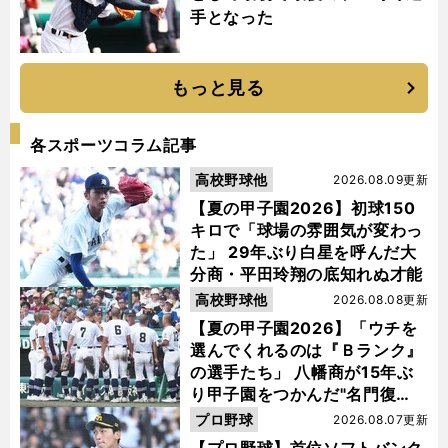
手となった
もっと見る
各スポーツコラム記事
高校野球他
2026.08.09更新
【夏の甲子園2026】初球150
キロで「球場の雰囲気が変わっ
た」 29年ぶり白星を呼んだ大
分商・平田玲翔の底知れぬ才能
高校野球他
2026.08.08更新
【夏の甲子園2026】「ウチを
選んでくれるのは『Ｂランク』
の選手たち」 八幡商が15年ぶ
り甲子園をつかんだ"名門復
活"の舞台裏
プロ野球
2026.08.07更新