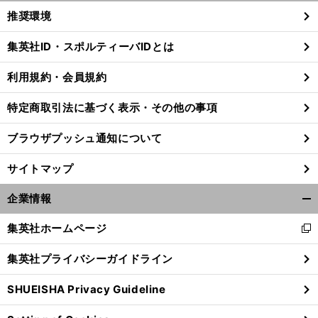
く/
推奨環境
閉
じ
集英社ID・スポルティーバIDとは
る
利用規約・会員規約
特定商取引法に基づく表示・その他の事項
ブラウザプッシュ通知について
サイトマップ
企業情報
開
く/
集英社ホームページ
新
閉
し
じ
前
集英社プライバシーガイドライン
い
る
へ
ウ
SHUEISHA Privacy Guideline
ィ
ン