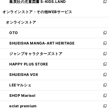
集英社の児童図書 S-KIDS.LAND
く
で
ド
い
新
開
ウ
ウ
し
オンラインストア・
その他WEBサービス
く
で
ィ
い
開
ン
ウ
オンラインストア
く
ド
ィ
ウ
ン
OTO
で
ド
新
開
ウ
し
SHUEISHA MANGA-ART HERITAGE
く
で
い
新
開
ウ
し
ジャンプキャラクターズストア
く
ィ
い
新
ン
ウ
し
HAPPY PLUS STORE
ド
ィ
い
新
ウ
ン
ウ
し
SHUEISHA VOX
で
ド
ィ
い
新
開
ウ
ン
ウ
し
LEEマルシェ
く
で
ド
ィ
い
新
開
ウ
ン
ウ
し
SHOP Marisol
く
で
ド
ィ
い
新
開
ウ
ン
ウ
し
eclat premium
く
で
ド
ィ
い
新