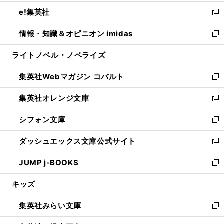
開
ウ
ン
ウ
し
e!集英社
く
で
ド
ィ
い
新
開
ウ
ン
ウ
し
情報・知識＆オピニオン imidas
く
で
ド
ィ
い
新
開
ウ
ン
ウ
し
ライトノベル・ノベライズ
く
で
ド
ィ
い
開
ウ
ン
ウ
集英社Webマガジン コバルト
く
で
ド
ィ
新
開
ウ
ン
し
集英社オレンジ文庫
く
で
ド
い
新
開
ウ
ウ
し
シフォン文庫
く
で
ィ
い
新
開
ン
ウ
し
ダッシュエックス文庫公式サイト
く
ド
ィ
い
新
ウ
ン
ウ
し
JUMP j-BOOKS
で
ド
ィ
い
新
開
ウ
ン
ウ
し
キッズ
く
で
ド
ィ
い
開
ウ
ン
ウ
集英社みらい文庫
く
で
ド
ィ
新
開
ウ
ン
し