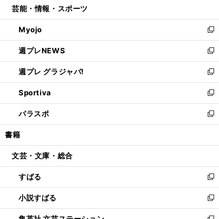
芸能・情報・スポーツ
く
で
ド
ィ
い
開
ウ
ン
ウ
Myojo
く
で
ド
ィ
新
開
ウ
ン
し
週プレNEWS
く
で
ド
い
新
開
ウ
ウ
し
週プレ グラジャパ!
く
で
ィ
い
新
開
ン
ウ
し
Sportiva
く
ド
ィ
い
新
ウ
ン
ウ
し
パラスポ
で
ド
ィ
い
新
開
ウ
ン
ウ
し
書籍
く
で
ド
ィ
い
開
ウ
ン
ウ
文芸・文庫・総合
く
で
ド
ィ
開
ウ
ン
すばる
く
で
ド
新
開
ウ
し
小説すばる
く
で
い
新
開
ウ
し
集英社 文芸ステーション
く