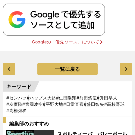
Googleの「優先ソース」について
一覧に戻る
キーワード
#センバツ
#ハッブス大起
#仁田陽翔
#前田悠伍
#升田早人
#友廣陸
#宮國凌空
#平野大地
#日當直喜
#盛田智矢
#高校野球
#高橋煌稀
編集部のおすすめ
スポルティーバ バレーボール