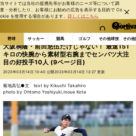
当サイトでは当社の提携先等がお客様のニーズ等について調
査・分析したり、お客様にお勧めの広告を表⽰する⽬的で Co
閉じ
okie を使⽤する場合があります。
詳しくはこちら
る
マイペ
web Sportiva (webスポルティーバ)
検索
メニュ
we
ー
野球の記事一覧
高校野球他
大阪桐蔭・前田悠伍だけ
b
ジ
野球
サッカー
競馬
ゴルフ
その他球技
その他
ス
大阪桐蔭・前田悠伍だけじゃない！ 最速151
ポ
キロの快腕から素材型右腕までセンバツ大注
ル
目の好投手10人 (9ページ目)
テ
ィ
2023年03月14日 10:40 公開
2023年03月14日 13:27 更新
ー
バ
菊地高弘●文 text by Kikuchi Takahiro
photo by Ohtomo Yoshiyuki,Inoue Kota