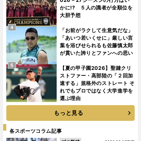
026－27シーズンの行方はい
かに!? ５人の識者が全順位を
大胆予想
4
「お前がラクして生意気だな」
「あいつ若いくせに」厳しい言
葉を浴びせられるも佐藤慎太郎
が貫いた誇りとファンへの思い
5
【夏の甲子園2026】聖隷クリ
ストファー・高部陸の「２回加
速する」規格外のストレート そ
れでもプロではなく大学進学を
選ぶ理由
もっと見る
各スポーツコラム記事