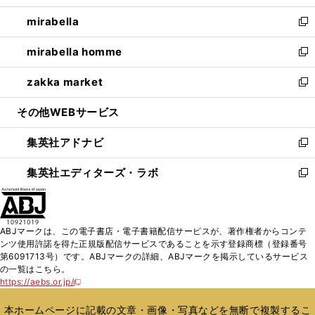
開
ウ
ン
ウ
し
mirabella
く
で
ド
ィ
い
新
開
ウ
ン
ウ
し
mirabella homme
く
で
ド
ィ
い
新
開
ウ
ン
ウ
し
zakka market
く
で
ド
ィ
い
新
開
ウ
ン
ウ
し
その他WEBサービス
く
で
ド
ィ
い
開
ウ
ン
ウ
集英社アドナビ
く
で
ド
ィ
新
開
ウ
ン
し
集英社エディターズ・ラボ
く
で
ド
い
新
開
ウ
ウ
し
く
で
ィ
い
開
ン
ウ
ABJマークは、この電子書店・電子書籍配信サービスが、著作権者からコンテ
く
ド
ィ
ンツ使用許諾を得た正規版配信サービスであることを示す登録商標（登録番号
ウ
ン
第6091713号）です。ABJマークの詳細、ABJマークを掲示しているサービス
で
ド
の一覧はこちら。
開
ウ
https://aebs.or.jp/
新
く
で
し
い
開
本ホームページに記載の文章・画像・写真などを無断で複製するこ