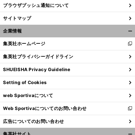
ブラウザプッシュ通知について
サイトマップ
企業情報
開
く/
集英社ホームページ
新
閉
し
じ
集英社プライバシーガイドライン
い
る
ウ
SHUEISHA Privacy Guideline
ィ
ン
Setting of Cookies
前
ド
へ
ウ
web Sportivaについて
で
開
Web Sportivaについてのお問い合わせ
く
新
し
広告についてのお問い合わせ
い
ウ
集英社サイト
ィ