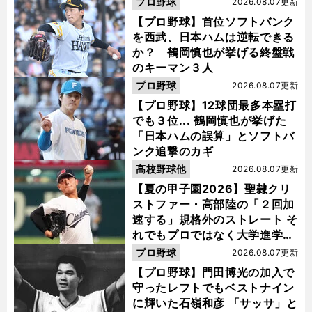
プロ野球
2026.08.07更新
【プロ野球】首位ソフトバンク
を西武、日本ハムは逆転できる
か？ 鶴岡慎也が挙げる終盤戦
のキーマン３人
プロ野球
2026.08.07更新
【プロ野球】12球団最多本塁打
でも３位... 鶴岡慎也が挙げた
「日本ハムの誤算」とソフトバ
ンク追撃のカギ
高校野球他
2026.08.07更新
【夏の甲子園2026】聖隷クリ
ストファー・高部陸の「２回加
速する」規格外のストレート そ
れでもプロではなく大学進学を
選ぶ理由
プロ野球
2026.08.07更新
【プロ野球】門田博光の加入で
守ったレフトでもベストナイン
に輝いた石嶺和彦 「サッサ」と