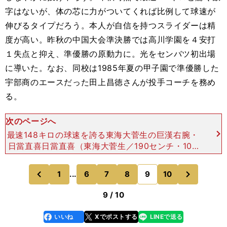
字はないが、体の芯に力がついてくれば比例して球速が
伸びるタイプだろう。本人が自信を持つスライダーは精
度が高い。昨秋の中国大会準決勝では高川学園を４安打
１失点と抑え、準優勝の原動力に。光をセンバツ初出場
に導いた。なお、同校は1985年夏の甲子園で準優勝した
宇部商のエースだった田上昌徳さんが投手コーチを務め
る。
次のページへ
最速148キロの球速を誇る東海大菅生の巨漢右腕・
日當直喜日當直喜（東海大菅生／190センチ・105
キロ／右投右打）実戦での強さを発揮したい巨漢右
腕。最速148キロの球速を誇るが、この投手のキモ
次
1
...
6
7
8
9
10
のページへ
のページへ
は精度
前
9 / 10
いいね
Xでポストする
LINEで送る
line
faceboo
x
k