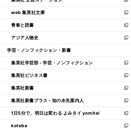
ィ
い
新
ン
ウ
し
web 集英社文庫
ド
ィ
い
新
ウ
ン
ウ
し
青春と読書
で
ド
ィ
い
新
開
ウ
ン
ウ
し
アジア人物史
く
で
ド
ィ
い
新
開
ウ
ン
ウ
し
学芸・ノンフィクション・新書
く
で
ド
ィ
い
開
ウ
ン
ウ
集英社学芸部 - 学芸・ノンフィクション
く
で
ド
ィ
新
開
ウ
ン
し
集英社ビジネス書
く
で
ド
い
新
開
ウ
ウ
し
集英社新書
く
で
ィ
い
新
開
ン
ウ
し
集英社新書プラス - 知の水先案内人
く
ド
ィ
い
新
ウ
ン
ウ
し
1日5分で、明日は変わる よみタイ yomitai
で
ド
ィ
い
新
開
ウ
ン
ウ
し
kotoba
く
で
ド
ィ
い
新