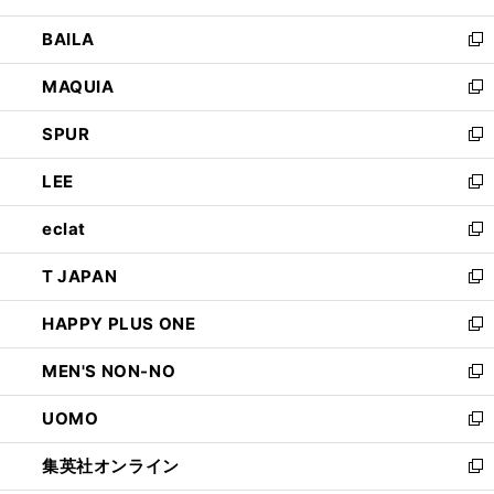
開
ウ
し
BAILA
く
ィ
い
新
ン
ウ
し
MAQUIA
ド
ィ
い
新
ウ
ン
ウ
し
SPUR
で
ド
ィ
い
新
開
ウ
ン
ウ
し
LEE
く
で
ド
ィ
い
新
開
ウ
ン
ウ
し
eclat
く
で
ド
ィ
い
新
開
ウ
ン
ウ
し
T JAPAN
く
で
ド
ィ
い
新
開
ウ
ン
ウ
し
HAPPY PLUS ONE
く
で
ド
ィ
い
新
開
ウ
ン
ウ
し
MEN'S NON-NO
く
で
ド
ィ
い
新
開
ウ
ン
ウ
し
UOMO
く
で
ド
ィ
い
新
開
ウ
ン
ウ
し
集英社オンライン
く
で
ド
ィ
い
新
開
ウ
ン
ウ
し