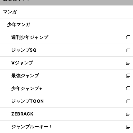
開
ン
く/
マンガ
ド
閉
ウ
じ
少年マンガ
で
る
開
週刊少年ジャンプ
く
新
し
ジャンプSQ
い
新
ウ
し
Vジャンプ
ィ
い
新
ン
ウ
し
最強ジャンプ
ド
ィ
い
新
ウ
ン
ウ
し
少年ジャンプ+
で
ド
ィ
い
新
開
ウ
ン
ウ
し
ジャンプTOON
く
で
ド
ィ
い
新
開
ウ
ン
ウ
し
ZEBRACK
く
で
ド
ィ
い
新
開
ウ
ン
ウ
し
ジャンプルーキー！
く
で
ド
ィ
い
新
開