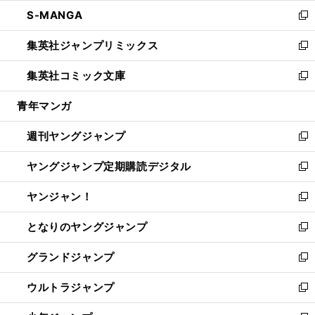
ウ
ン
ウ
し
S-MANGA
く
で
ド
ィ
い
新
開
ウ
ン
ウ
し
集英社ジャンプリミックス
く
で
ド
ィ
い
新
開
ウ
ン
ウ
し
集英社コミック文庫
く
で
ド
ィ
い
新
開
ウ
ン
ウ
し
青年マンガ
く
で
ド
ィ
い
開
ウ
ン
ウ
週刊ヤングジャンプ
く
で
ド
ィ
新
開
ウ
ン
し
ヤングジャンプ定期購読デジタル
く
で
ド
い
新
開
ウ
ウ
し
ヤンジャン！
く
で
ィ
い
新
開
ン
ウ
し
となりのヤングジャンプ
く
ド
ィ
い
新
ウ
ン
ウ
し
グランドジャンプ
で
ド
ィ
い
新
開
ウ
ン
ウ
し
ウルトラジャンプ
く
で
ド
ィ
い
新
開
ウ
ン
ウ
し