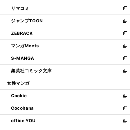
ウ
ン
ウ
し
リマコミ
で
ド
ィ
い
新
開
ウ
ン
ウ
し
ジャンプTOON
く
で
ド
ィ
い
新
開
ウ
ン
ウ
し
ZEBRACK
く
で
ド
ィ
い
新
開
ウ
ン
ウ
し
マンガMeets
く
で
ド
ィ
い
新
開
ウ
ン
ウ
し
S-MANGA
く
で
ド
ィ
い
新
開
ウ
ン
ウ
し
集英社コミック文庫
く
で
ド
ィ
い
新
開
ウ
ン
ウ
し
女性マンガ
く
で
ド
ィ
い
開
ウ
ン
ウ
Cookie
く
で
ド
ィ
新
開
ウ
ン
し
Cocohana
く
で
ド
い
新
開
ウ
ウ
し
office YOU
く
で
ィ
い
新
開
ン
ウ
し