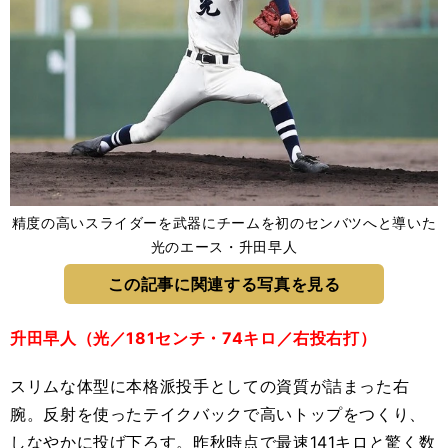
精度の高いスライダーを武器にチームを初のセンバツへと導いた
光のエース・升田早人
この記事に関連する写真を見る
升田早人（光／181センチ・74キロ／右投右打）
スリムな体型に本格派投手としての資質が詰まった右
腕。反射を使ったテイクバックで高いトップをつくり、
しなやかに投げ下ろす。昨秋時点で最速141キロと驚く数