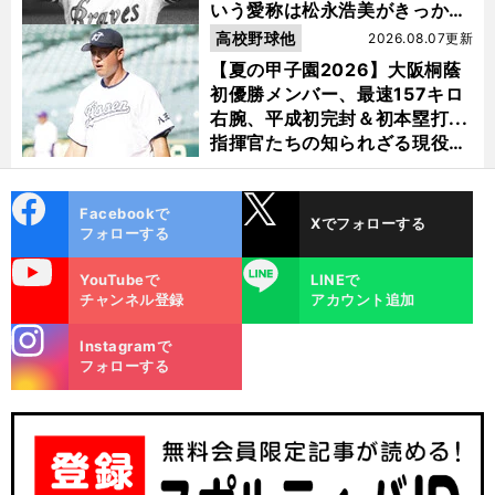
いう愛称は松永浩美がきっか
け？
高校野球他
2026.08.07更新
【夏の甲子園2026】大阪桐蔭
初優勝メンバー、最速157キロ
右腕、平成初完封＆初本塁打...
指揮官たちの知られざる現役時
代
cebo
X
Facebookで
Xでフォローする
ok
フォローする
uTube
LINE
YouTubeで
LINEで
チャンネル登録
アカウント追加
stagra
Instagramで
m
フォローする