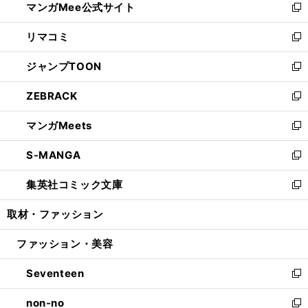
マンガMee公式サイト
く
ド
ィ
い
新
ウ
ン
ウ
し
リマコミ
で
ド
ィ
い
新
開
ウ
ン
ウ
し
ジャンプTOON
く
で
ド
ィ
い
新
開
ウ
ン
ウ
し
ZEBRACK
く
で
ド
ィ
い
新
開
ウ
ン
ウ
し
マンガMeets
く
で
ド
ィ
い
新
開
ウ
ン
ウ
し
S-MANGA
く
で
ド
ィ
い
新
開
ウ
ン
ウ
し
集英社コミック文庫
く
で
ド
ィ
い
新
開
ウ
ン
ウ
し
取材・ファッション
く
で
ド
ィ
い
開
ウ
ン
ウ
ファッション・美容
く
で
ド
ィ
開
ウ
ン
Seventeen
く
で
ド
新
開
ウ
し
non-no
く
で
い
新