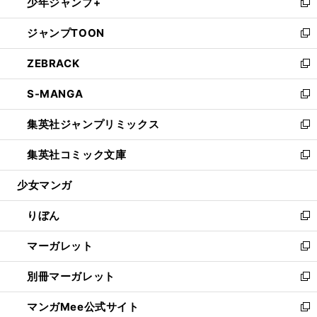
少年ジャンプ+
く
で
ド
ィ
い
新
開
ウ
ン
ウ
し
ジャンプTOON
く
で
ド
ィ
い
新
開
ウ
ン
ウ
し
ZEBRACK
く
で
ド
ィ
い
新
開
ウ
ン
ウ
し
S-MANGA
く
で
ド
ィ
い
新
開
ウ
ン
ウ
し
集英社ジャンプリミックス
く
で
ド
ィ
い
新
開
ウ
ン
ウ
し
集英社コミック文庫
く
で
ド
ィ
い
新
開
ウ
ン
ウ
し
少女マンガ
く
で
ド
ィ
い
開
ウ
ン
ウ
りぼん
く
で
ド
ィ
新
開
ウ
ン
し
マーガレット
く
で
ド
い
新
開
ウ
ウ
し
別冊マーガレット
く
で
ィ
い
新
開
ン
ウ
し
マンガMee公式サイト
く
ド
ィ
い
新