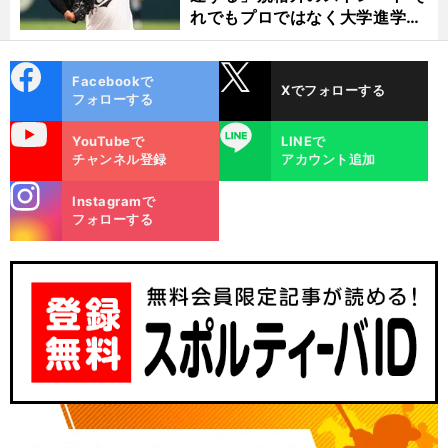
れでもプロではなく大学進学を
選ぶ理由
cebo
X
Facebookで
Xでフォローする
ok
フォローする
uTube
LINE
YouTubeで
LINEで
チャンネル登録
アカウント追加
stagra
Instagramで
m
フォローする