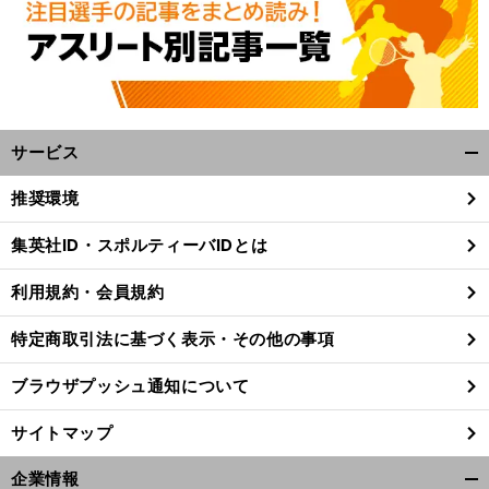
サービス
開
く/
推奨環境
閉
。
じ
前
集英社ID・スポルティーバIDとは
へ
る
利用規約・会員規約
特定商取引法に基づく表示・その他の事項
ブラウザプッシュ通知について
サイトマップ
企業情報