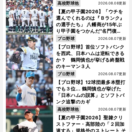
高校野球他
2026.08.08更新
【夏の甲子園2026】「ウチを
選んでくれるのは『Ｂランク』
の選手たち」 八幡商が15年ぶ
り甲子園をつかんだ"名門復
活"の舞台裏
プロ野球
2026.08.07更新
【プロ野球】首位ソフトバンク
を西武、日本ハムは逆転できる
か？ 鶴岡慎也が挙げる終盤戦
のキーマン３人
プロ野球
2026.08.07更新
【プロ野球】12球団最多本塁打
でも３位... 鶴岡慎也が挙げた
「日本ハムの誤算」とソフトバ
ンク追撃のカギ
高校野球他
2026.08.07更新
【夏の甲子園2026】聖隷クリ
ストファー・高部陸の「２回加
速する」規格外のストレート そ