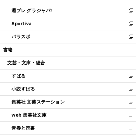
開
ウ
ウ
し
週プレ グラジャパ!
く
で
ィ
い
新
開
ン
ウ
し
Sportiva
く
ド
ィ
い
新
ウ
ン
ウ
し
パラスポ
で
ド
ィ
い
新
開
ウ
ン
ウ
し
書籍
く
で
ド
ィ
い
開
ウ
ン
ウ
文芸・文庫・総合
く
で
ド
ィ
開
ウ
ン
すばる
く
で
ド
新
開
ウ
し
小説すばる
く
で
い
新
開
ウ
し
集英社 文芸ステーション
く
ィ
い
新
ン
ウ
し
web 集英社文庫
ド
ィ
い
新
ウ
ン
ウ
し
青春と読書
で
ド
ィ
い
新
開
ウ
ン
ウ
し