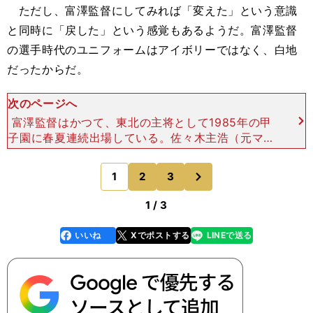
ただし、富澤監督にしてみれば「変えた」という意識
と同時に「戻した」という感覚もあるようだ。富澤監督
の選手時代のユニフォームはアイボリーではなく、白地
だったからだ。
次のページへ
富澤監督はかつて、東北の主将として1985年の甲
子園に春夏連続出場している。佐々木主浩（元マリ
ナーズほか）とバッテリーを組む捕手で、チームメ
イトには他にも内野手兼控え投手に葛西稔（元阪
次
1
2
3
のページへ
神）もいる強力チ
1 / 3
いいね
Xでポストする
LINEで送る
line
faceboo
x
k