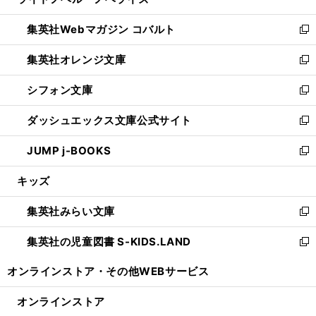
ィ
い
開
ウ
ン
ウ
集英社Webマガジン コバルト
く
で
ド
ィ
新
開
ウ
ン
し
集英社オレンジ文庫
く
で
ド
い
新
開
ウ
ウ
し
シフォン文庫
く
で
ィ
い
新
開
ン
ウ
し
ダッシュエックス文庫公式サイト
く
ド
ィ
い
新
ウ
ン
ウ
し
JUMP j-BOOKS
で
ド
ィ
い
新
開
ウ
ン
ウ
し
キッズ
く
で
ド
ィ
い
開
ウ
ン
ウ
集英社みらい文庫
く
で
ド
ィ
新
開
ウ
ン
し
集英社の児童図書 S-KIDS.LAND
く
で
ド
い
新
開
ウ
ウ
し
オンラインストア・
その他WEBサービス
く
で
ィ
い
開
ン
ウ
オンラインストア
く
ド
ィ