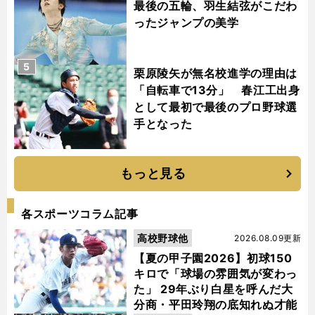
最後の五輪、羽生結弦がこだわ
ったジャンプの美学
5
栗原陵矢が無名校進学の理由は
「自転車で13分」 春江工出身
として最初で最後のプロ野球選
手となった
もっと見る
各スポーツコラム記事
高校野球他
2026.08.09更新
【夏の甲子園2026】初球150
キロで「球場の雰囲気が変わっ
た」 29年ぶり白星を呼んだ大
分商・平田玲翔の底知れぬ才能