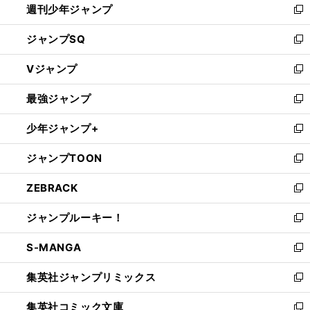
週刊少年ジャンプ
く
新
し
ジャンプSQ
い
新
ウ
し
Vジャンプ
ィ
い
新
ン
ウ
し
最強ジャンプ
ド
ィ
い
新
ウ
ン
ウ
し
少年ジャンプ+
で
ド
ィ
い
新
開
ウ
ン
ウ
し
ジャンプTOON
く
で
ド
ィ
い
新
開
ウ
ン
ウ
し
ZEBRACK
く
で
ド
ィ
い
新
開
ウ
ン
ウ
し
ジャンプルーキー！
く
で
ド
ィ
い
新
開
ウ
ン
ウ
し
S-MANGA
く
で
ド
ィ
い
新
開
ウ
ン
ウ
し
集英社ジャンプリミックス
く
で
ド
ィ
い
新
開
ウ
ン
ウ
し
集英社コミック文庫
く
で
ド
ィ
い
新