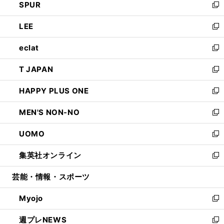
SPUR
で
ド
ィ
い
新
開
ウ
ン
ウ
し
LEE
く
で
ド
ィ
い
新
開
ウ
ン
ウ
し
eclat
く
で
ド
ィ
い
新
開
ウ
ン
ウ
し
T JAPAN
く
で
ド
ィ
い
新
開
ウ
ン
ウ
し
HAPPY PLUS ONE
く
で
ド
ィ
い
新
開
ウ
ン
ウ
し
MEN'S NON-NO
く
で
ド
ィ
い
新
開
ウ
ン
ウ
し
UOMO
く
で
ド
ィ
い
新
開
ウ
ン
ウ
し
集英社オンライン
く
で
ド
ィ
い
新
開
ウ
ン
ウ
し
芸能・情報・スポーツ
く
で
ド
ィ
い
開
ウ
ン
ウ
Myojo
く
で
ド
ィ
新
開
ウ
ン
し
週プレNEWS
く
で
ド
い
新