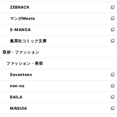
開
ウ
ン
ウ
し
ZEBRACK
く
で
ド
ィ
い
新
開
ウ
ン
ウ
し
マンガMeets
く
で
ド
ィ
い
新
開
ウ
ン
ウ
し
S-MANGA
く
で
ド
ィ
い
新
開
ウ
ン
ウ
し
集英社コミック文庫
く
で
ド
ィ
い
新
開
ウ
ン
ウ
し
取材・ファッション
く
で
ド
ィ
い
開
ウ
ン
ウ
ファッション・美容
く
で
ド
ィ
開
ウ
ン
Seventeen
く
で
ド
新
開
ウ
し
non-no
く
で
い
新
開
ウ
し
BAILA
く
ィ
い
新
ン
ウ
し
MAQUIA
ド
ィ
い
新
ウ
ン
ウ
し