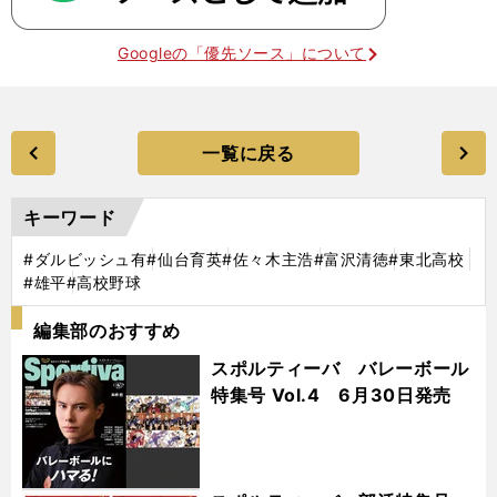
Googleの「優先ソース」について
一覧に戻る
キーワード
#ダルビッシュ有
#仙台育英
#佐々木主浩
#富沢清徳
#東北高校
#雄平
#高校野球
編集部のおすすめ
スポルティーバ バレーボール
特集号 Vol.4 6月30日発売