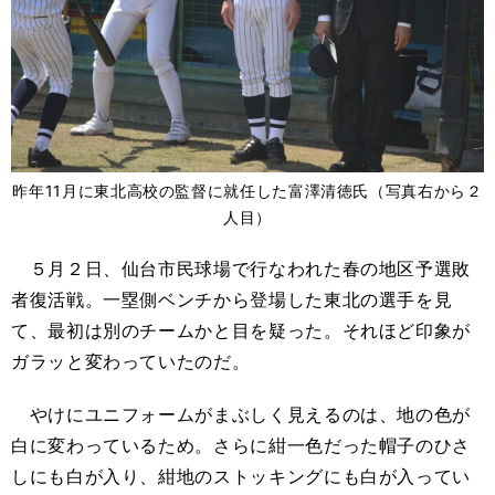
昨年11月に東北高校の監督に就任した富澤清徳氏（写真右から２
人目）
５月２日、仙台市民球場で行なわれた春の地区予選敗
者復活戦。一塁側ベンチから登場した東北の選手を見
て、最初は別のチームかと目を疑った。それほど印象が
ガラッと変わっていたのだ。
やけにユニフォームがまぶしく見えるのは、地の色が
白に変わっているため。さらに紺一色だった帽子のひさ
しにも白が入り、紺地のストッキングにも白が入ってい