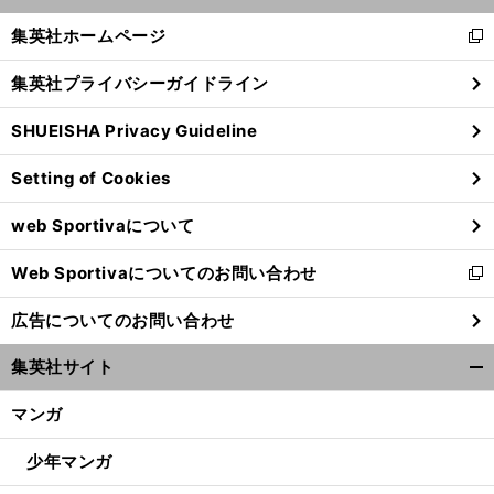
開
く/
集英社ホームページ
新
閉
し
じ
集英社プライバシーガイドライン
い
る
ウ
SHUEISHA Privacy Guideline
ィ
ン
Setting of Cookies
ド
ウ
web Sportivaについて
で
開
Web Sportivaについてのお問い合わせ
く
新
し
広告についてのお問い合わせ
い
ウ
集英社サイト
ィ
開
ン
く/
マンガ
ド
閉
ウ
じ
少年マンガ
で
る
開