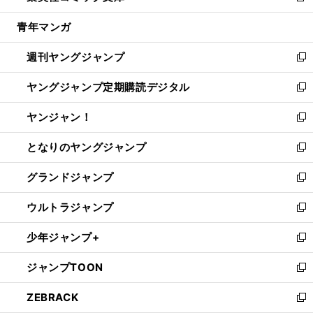
開
ウ
ン
ウ
し
青年マンガ
く
で
ド
ィ
い
開
ウ
ン
ウ
週刊ヤングジャンプ
く
で
ド
ィ
新
開
ウ
ン
し
ヤングジャンプ定期購読デジタル
く
で
ド
い
新
開
ウ
ウ
し
ヤンジャン！
く
で
ィ
い
新
開
ン
ウ
し
となりのヤングジャンプ
く
ド
ィ
い
新
ウ
ン
ウ
し
グランドジャンプ
で
ド
ィ
い
新
開
ウ
ン
ウ
し
ウルトラジャンプ
く
で
ド
ィ
い
新
開
ウ
ン
ウ
し
少年ジャンプ+
く
で
ド
ィ
い
新
開
ウ
ン
ウ
し
ジャンプTOON
く
で
ド
ィ
い
新
開
ウ
ン
ウ
し
ZEBRACK
く
で
ド
ィ
い
新
開
ウ