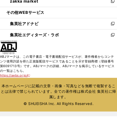
zakka market
く
で
ド
ィ
い
新
開
ウ
ン
ウ
し
その他WEBサービス
く
で
ド
ィ
い
開
ウ
ン
ウ
集英社アドナビ
く
で
ド
ィ
新
開
ウ
ン
し
集英社エディターズ・ラボ
く
で
ド
い
新
開
ウ
ウ
し
く
で
ィ
い
開
ン
ウ
ABJマークは、この電子書店・電子書籍配信サービスが、著作権者からコンテ
く
ド
ィ
ンツ使用許諾を得た正規版配信サービスであることを示す登録商標（登録番号
ウ
ン
第6091713号）です。ABJマークの詳細、ABJマークを掲示しているサービス
で
ド
の一覧はこちら。
開
ウ
https://aebs.or.jp/
新
く
で
し
い
開
本ホームページに記載の文章・画像・写真などを無断で複製するこ
ウ
く
とは法律で禁じられています。全ての著作権は株式会社 集英社に帰
ィ
属します。
ン
ド
© SHUEISHA Inc. All Rights Reserved.
ウ
で
開