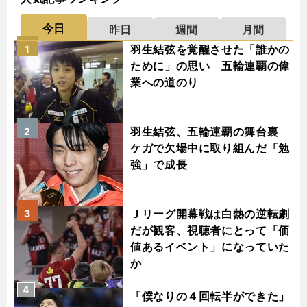
今日
昨日
週間
月間
羽生結弦を覚醒させた「誰かの
1
ために」の思い 五輪連覇の偉
業への道のり
羽生結弦、五輪連覇の舞台裏
2
ケガで欠場中に取り組んだ「勉
強」で成長
Ｊリーグ開幕戦は白熱の逆転劇
3
だが観客、視聴者にとって「価
値あるイベント」になっていた
か
4
「僕なりの４回転半ができた」