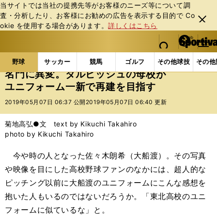
当サイトでは当社の提携先等がお客様のニーズ等について調
査・分析したり、お客様にお勧めの広告を表⽰する⽬的で Co
閉じ
okie を使⽤する場合があります。
詳しくはこちら
る
マイペ
web Sportiva (webスポルティーバ)
検索
メニュ
we
ー
野球の記事一覧
高校野球他
名門に異変。ダルビッ
b
ジ
野球
サッカー
競馬
ゴルフ
その他球技
その他
ス
名門に異変。ダルビッシュの母校が
ポ
ユニフォーム一新で再建を目指す
ル
テ
2019年05月07日 06:37 公開
2019年05月07日 06:40 更新
ィ
ー
菊地高弘●文 text by Kikuchi Takahiro
バ
photo by Kikuchi Takahiro
今や時の人となった佐々木朗希（大船渡）。その写真
や映像を目にした高校野球ファンのなかには、超人的な
ピッチング以前に大船渡のユニフォームにこんな感想を
抱いた人もいるのではないだろうか。「東北高校のユニ
フォームに似ているな」と。