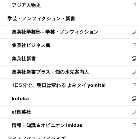
アジア人物史
く
で
ド
ィ
い
新
開
ウ
ン
ウ
し
学芸・ノンフィクション・新書
く
で
ド
ィ
い
開
ウ
ン
ウ
集英社学芸部 - 学芸・ノンフィクション
く
で
ド
ィ
新
開
ウ
ン
し
集英社ビジネス書
く
で
ド
い
新
開
ウ
ウ
し
集英社新書
く
で
ィ
い
新
開
ン
ウ
し
集英社新書プラス - 知の水先案内人
く
ド
ィ
い
新
ウ
ン
ウ
し
1日5分で、明日は変わる よみタイ yomitai
で
ド
ィ
い
新
開
ウ
ン
ウ
し
kotoba
く
で
ド
ィ
い
新
開
ウ
ン
ウ
し
e!集英社
く
で
ド
ィ
い
新
開
ウ
ン
ウ
し
情報・知識＆オピニオン imidas
く
で
ド
ィ
い
新
開
ウ
ン
ウ
し
ライトノベル・ノベライズ
く
で
ド