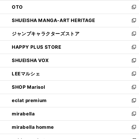
ウ
ン
OTO
で
ド
新
開
ウ
し
SHUEISHA MANGA-ART HERITAGE
く
で
い
新
開
ウ
し
ジャンプキャラクターズストア
く
ィ
い
新
ン
ウ
し
HAPPY PLUS STORE
ド
ィ
い
新
ウ
ン
ウ
し
SHUEISHA VOX
で
ド
ィ
い
新
開
ウ
ン
ウ
し
LEEマルシェ
く
で
ド
ィ
い
新
開
ウ
ン
ウ
し
SHOP Marisol
く
で
ド
ィ
い
新
開
ウ
ン
ウ
し
eclat premium
く
で
ド
ィ
い
新
開
ウ
ン
ウ
し
mirabella
く
で
ド
ィ
い
新
開
ウ
ン
ウ
し
mirabella homme
く
で
ド
ィ
い
新
開
ウ
ン
ウ
し