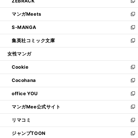
ZEBRACK
く
で
ド
ィ
い
新
開
ウ
ン
ウ
し
マンガMeets
く
で
ド
ィ
い
新
開
ウ
ン
ウ
し
S-MANGA
く
で
ド
ィ
い
新
開
ウ
ン
ウ
し
集英社コミック文庫
く
で
ド
ィ
い
新
開
ウ
ン
ウ
し
女性マンガ
く
で
ド
ィ
い
開
ウ
ン
ウ
Cookie
く
で
ド
ィ
新
開
ウ
ン
し
Cocohana
く
で
ド
い
新
開
ウ
ウ
し
office YOU
く
で
ィ
い
新
開
ン
ウ
し
マンガMee公式サイト
く
ド
ィ
い
新
ウ
ン
ウ
し
リマコミ
で
ド
ィ
い
新
開
ウ
ン
ウ
し
ジャンプTOON
く
で
ド
ィ
い
新