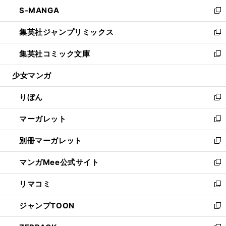
ン
ウ
し
S-MANGA
く
で
ド
ィ
い
新
開
ウ
ン
ウ
し
集英社ジャンプリミックス
く
で
ド
ィ
い
新
開
ウ
ン
ウ
し
集英社コミック文庫
く
で
ド
ィ
い
新
開
ウ
ン
ウ
し
少女マンガ
く
で
ド
ィ
い
開
ウ
ン
ウ
りぼん
く
で
ド
ィ
新
開
ウ
ン
し
マーガレット
く
で
ド
い
新
開
ウ
ウ
し
別冊マーガレット
く
で
ィ
い
新
開
ン
ウ
し
マンガMee公式サイト
く
ド
ィ
い
新
ウ
ン
ウ
し
リマコミ
で
ド
ィ
い
新
開
ウ
ン
ウ
し
ジャンプTOON
く
で
ド
ィ
い
新
開
ウ
ン
ウ
し