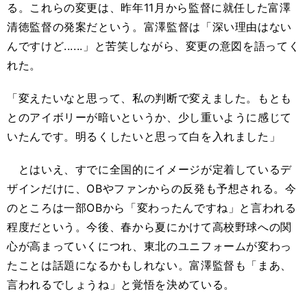
る。これらの変更は、昨年
11
月から監督に就任した富澤
清徳監督の発案だという。富澤監督は「深い理由はない
んですけど......」と苦笑しながら、変更の意図を語ってく
れた。
「変えたいなと思って、私の判断で変えました。もとも
とのアイボリーが暗いというか、少し重いように感じて
いたんです。明るくしたいと思って白を入れました」
とはいえ、すでに全国的にイメージが定着しているデ
ザインだけに、
OB
やファンからの反発も予想される。今
のところは一部
OB
から「変わったんですね」と言われる
程度だという。今後、春から夏にかけて高校野球への関
心が高まっていくにつれ、東北のユニフォームが変わっ
たことは話題になるかもしれない。富澤監督も「まあ、
言われるでしょうね」と覚悟を決めている。