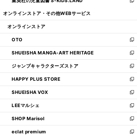
集英社の児童図書 S-KIDS.LAND
く
で
ド
い
新
開
ウ
ウ
し
オンラインストア・
その他WEBサービス
く
で
ィ
い
開
ン
ウ
オンラインストア
く
ド
ィ
ウ
ン
OTO
で
ド
新
開
ウ
し
SHUEISHA MANGA-ART HERITAGE
く
で
い
新
開
ウ
し
ジャンプキャラクターズストア
く
ィ
い
新
ン
ウ
し
HAPPY PLUS STORE
ド
ィ
い
新
ウ
ン
ウ
し
SHUEISHA VOX
で
ド
ィ
い
新
開
ウ
ン
ウ
し
LEEマルシェ
く
で
ド
ィ
い
新
開
ウ
ン
ウ
し
SHOP Marisol
く
で
ド
ィ
い
新
開
ウ
ン
ウ
し
eclat premium
く
で
ド
ィ
い
新