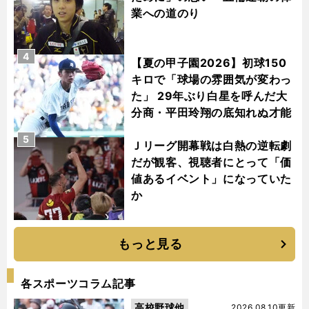
業への道のり
4
【夏の甲子園2026】初球150
キロで「球場の雰囲気が変わっ
た」 29年ぶり白星を呼んだ大
分商・平田玲翔の底知れぬ才能
5
Ｊリーグ開幕戦は白熱の逆転劇
だが観客、視聴者にとって「価
値あるイベント」になっていた
か
もっと見る
各スポーツコラム記事
高校野球他
2026.08.10更新