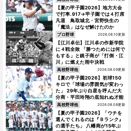
【夏の甲子園2026】地方大会
で打率.917→甲子園では４打席
凡退 鳥取城北・宮野快生の
「魔法」はなぜ解けたのか
プロ野球
2026.08.10更新
【江川卓伝】江川卓の作新学院
に４戦全敗 「勝つためには何で
もする」と銚子商が「打倒・江
川」に燃えた雨中決戦
高校野球他
2026.08.09更新
【夏の甲子園2026】初球150
キロで「球場の雰囲気が変わっ
た」 29年ぶり白星を呼んだ大
分商・平田玲翔の底知れぬ才能
高校野球他
2026.08.08更新
【夏の甲子園2026】「ウチを
選んでくれるのは『Ｂランク』
の選手たち」 八幡商が15年ぶ