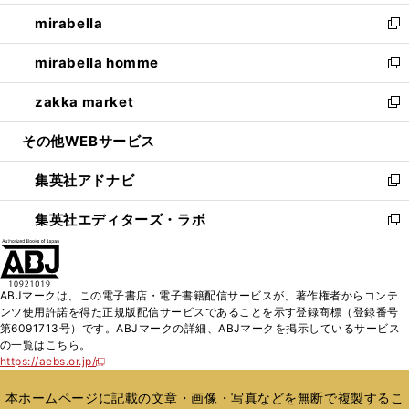
開
ウ
ン
ウ
し
mirabella
く
で
ド
ィ
い
新
開
ウ
ン
ウ
し
mirabella homme
く
で
ド
ィ
い
新
開
ウ
ン
ウ
し
zakka market
く
で
ド
ィ
い
新
開
ウ
ン
ウ
し
その他WEBサービス
く
で
ド
ィ
い
開
ウ
ン
ウ
集英社アドナビ
く
で
ド
ィ
新
開
ウ
ン
し
集英社エディターズ・ラボ
く
で
ド
い
新
開
ウ
ウ
し
く
で
ィ
い
開
ン
ウ
ABJマークは、この電子書店・電子書籍配信サービスが、著作権者からコンテ
く
ド
ィ
ンツ使用許諾を得た正規版配信サービスであることを示す登録商標（登録番号
ウ
ン
第6091713号）です。ABJマークの詳細、ABJマークを掲示しているサービス
で
ド
の一覧はこちら。
開
ウ
https://aebs.or.jp/
新
く
で
し
い
開
本ホームページに記載の文章・画像・写真などを無断で複製するこ
ウ