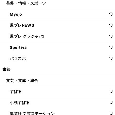
芸能・情報・スポーツ
く
で
ド
ィ
い
開
ウ
ン
ウ
Myojo
く
で
ド
ィ
新
開
ウ
ン
し
週プレNEWS
く
で
ド
い
新
開
ウ
ウ
し
週プレ グラジャパ!
く
で
ィ
い
新
開
ン
ウ
し
Sportiva
く
ド
ィ
い
新
ウ
ン
ウ
し
パラスポ
で
ド
ィ
い
新
開
ウ
ン
ウ
し
書籍
く
で
ド
ィ
い
開
ウ
ン
ウ
文芸・文庫・総合
く
で
ド
ィ
開
ウ
ン
すばる
く
で
ド
新
開
ウ
し
小説すばる
く
で
い
新
開
ウ
し
集英社 文芸ステーション
く
ィ
い
新