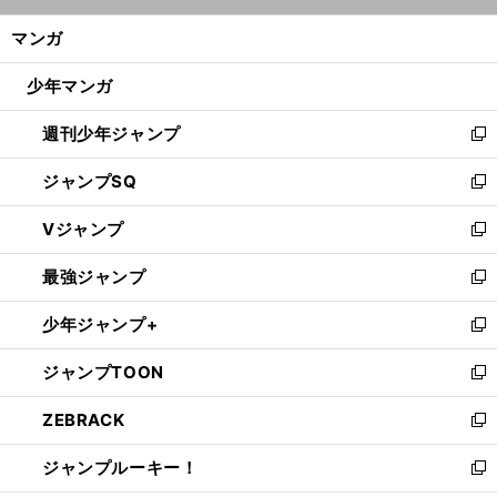
開
ン
く/
マンガ
ド
閉
ウ
じ
少年マンガ
で
る
開
週刊少年ジャンプ
く
新
し
ジャンプSQ
い
新
ウ
し
Vジャンプ
ィ
い
新
ン
ウ
し
最強ジャンプ
ド
ィ
い
新
ウ
ン
ウ
し
少年ジャンプ+
で
ド
ィ
い
新
開
ウ
ン
ウ
し
ジャンプTOON
く
で
ド
ィ
い
新
開
ウ
ン
ウ
し
ZEBRACK
く
で
ド
ィ
い
新
開
ウ
ン
ウ
し
ジャンプルーキー！
く
で
ド
ィ
い
新
開
ウ
ン
ウ
し