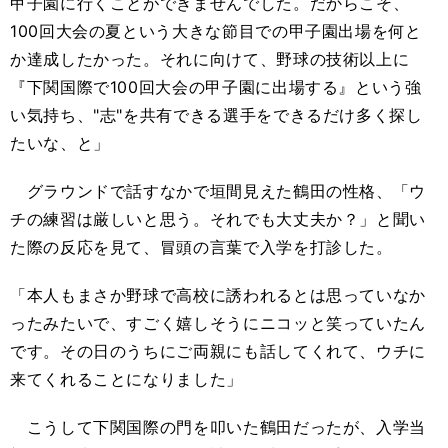
甲子園に行くことができませんでした。だからこそ、
100
回大会の夏という大きな節目での甲子園出場を何と
か達成したかった。それに向けて、野球の技術以上に
『下関国際で
100
回大会の甲子園に出場する』という強
い気持ち、"志"を共有できる選手をできるだけ多く探し
たいな、と」
グラウンドで話すなかで垣間見えた鶴田の性格、「ウ
チの練習は厳しいと思う。それでも大丈夫か？」と聞い
た際の反応を見て、冒頭の言葉で入学を打診した。
「本人もまさか野球で高校に誘われるとは思っていなか
ったみたいで、すごく嬉しそうにニコッと笑っていたん
です。その日のうちにご両親にも話してくれて、ウチに
来てくれることになりました」
こうして下関国際の門を叩いた鶴田だったが、入学当