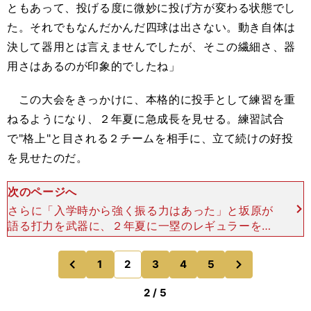
ともあって、投げる度に微妙に投げ方が変わる状態でし
た。それでもなんだかんだ四球は出さない。動き自体は
決して器用とは言えませんでしたが、そこの繊細さ、器
用さはあるのが印象的でしたね」
この大会をきっかけに、本格的に投手として練習を重
ねるようになり、２年夏に急成長を見せる。練習試合
で"格上"と目される２チームを相手に、立て続けの好投
を見せたのだ。
次のページへ
さらに「入学時から強く振る力はあった」と坂原が
語る打力を武器に、２年夏に一塁のレギュラーを奪
取。これに関して坂原は「以前の自分だったら使っ
ていなかったと思う」とも振り返る。「元来、ウチ
次
1
2
3
4
5
のページへ
のページへ
は守備と走塁の
前
2 / 5