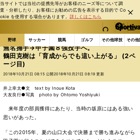
当サイトでは当社の提携先等がお客様のニーズ等について調
査・分析したり、お客様にお勧めの広告を表⽰する⽬的で Co
閉じ
okie を使⽤する場合があります。
詳しくはこちら
る
マイペ
web Sportiva (webスポルティーバ)
検索
メニュ
we
ー
野球の記事一覧
高校野球他
無名捕手→甲子園８強
b
ジ
野球
サッカー
競馬
ゴルフ
その他球技
その他
ス
無名捕手→甲子園８強投手へ。
ポ
鶴田克樹は「育成からでも這い上がる」 (2ペ
ル
ージ目)
テ
ィ
2018年10月21日 08:15 公開
2018年10月21日 08:19 更新
ー
バ
井上幸太●文 text by Inoue Kota
大友良行●写真 photo by Ohtomo Yoshiyuki
来年度の部員獲得にあたり、当時の坂原にはある強い
思いがあった。
「この
2015
年、夏の山口大会で決勝まで勝ち進みながら