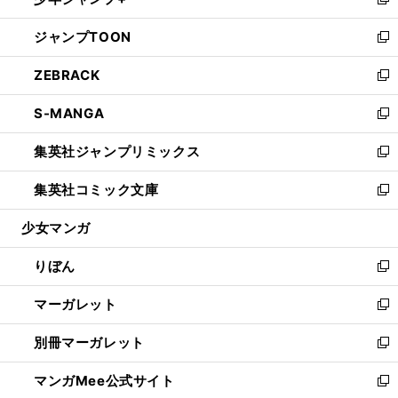
ィ
い
新
開
ウ
ン
ウ
し
ジャンプTOON
く
で
ド
ィ
い
新
開
ウ
ン
ウ
し
ZEBRACK
く
で
ド
ィ
い
新
開
ウ
ン
ウ
し
S-MANGA
く
で
ド
ィ
い
新
開
ウ
ン
ウ
し
集英社ジャンプリミックス
く
で
ド
ィ
い
新
開
ウ
ン
ウ
し
集英社コミック文庫
く
で
ド
ィ
い
新
開
ウ
ン
ウ
し
少女マンガ
く
で
ド
ィ
い
開
ウ
ン
ウ
りぼん
く
で
ド
ィ
新
開
ウ
ン
し
マーガレット
く
で
ド
い
新
開
ウ
ウ
し
別冊マーガレット
く
で
ィ
い
新
開
ン
ウ
し
マンガMee公式サイト
く
ド
ィ
い
新