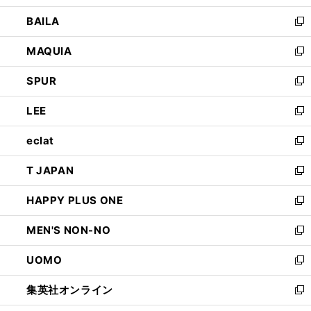
開
ウ
し
BAILA
く
ィ
い
新
ン
ウ
し
MAQUIA
ド
ィ
い
新
ウ
ン
ウ
し
SPUR
で
ド
ィ
い
新
開
ウ
ン
ウ
し
LEE
く
で
ド
ィ
い
新
開
ウ
ン
ウ
し
eclat
く
で
ド
ィ
い
新
開
ウ
ン
ウ
し
T JAPAN
く
で
ド
ィ
い
新
開
ウ
ン
ウ
し
HAPPY PLUS ONE
く
で
ド
ィ
い
新
開
ウ
ン
ウ
し
MEN'S NON-NO
く
で
ド
ィ
い
新
開
ウ
ン
ウ
し
UOMO
く
で
ド
ィ
い
新
開
ウ
ン
ウ
し
集英社オンライン
く
で
ド
ィ
い
新
開
ウ
ン
ウ
し