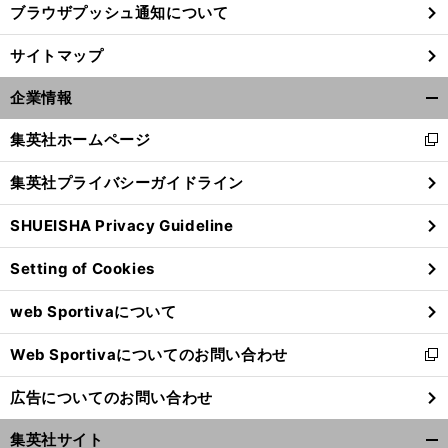
ブラウザプッシュ通知について
前
サイトマップ
へ
企業情報
開
く/
集英社ホームページ
新
閉
し
じ
集英社プライバシーガイドライン
い
る
ウ
SHUEISHA Privacy Guideline
ィ
ン
Setting of Cookies
ド
ウ
web Sportivaについて
で
開
Web Sportivaについてのお問い合わせ
く
新
し
広告についてのお問い合わせ
い
ウ
集英社サイト
ィ