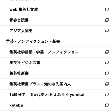
ン
ウ
し
web 集英社文庫
ド
ィ
い
新
ウ
ン
ウ
し
青春と読書
で
ド
ィ
い
新
開
ウ
ン
ウ
し
アジア人物史
く
で
ド
ィ
い
新
開
ウ
ン
ウ
し
学芸・ノンフィクション・新書
く
で
ド
ィ
い
開
ウ
ン
ウ
集英社学芸部 - 学芸・ノンフィクション
く
で
ド
ィ
新
開
ウ
ン
し
集英社ビジネス書
く
で
ド
い
新
開
ウ
ウ
し
集英社新書
く
で
ィ
い
新
開
ン
ウ
し
集英社新書プラス - 知の水先案内人
く
ド
ィ
い
新
ウ
ン
ウ
し
1日5分で、明日は変わる よみタイ yomitai
で
ド
ィ
い
新
開
ウ
ン
ウ
し
kotoba
く
で
ド
ィ
い
新
開
ウ
ン