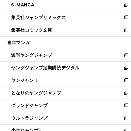
S-MANGA
く
で
ド
ィ
い
新
開
ウ
ン
ウ
し
集英社ジャンプリミックス
く
で
ド
ィ
い
新
開
ウ
ン
ウ
し
集英社コミック文庫
く
で
ド
ィ
い
新
開
ウ
ン
ウ
し
青年マンガ
く
で
ド
ィ
い
開
ウ
ン
ウ
週刊ヤングジャンプ
く
で
ド
ィ
新
開
ウ
ン
し
ヤングジャンプ定期購読デジタル
く
で
ド
い
新
開
ウ
ウ
し
ヤンジャン！
く
で
ィ
い
新
開
ン
ウ
し
となりのヤングジャンプ
く
ド
ィ
い
新
ウ
ン
ウ
し
グランドジャンプ
で
ド
ィ
い
新
開
ウ
ン
ウ
し
ウルトラジャンプ
く
で
ド
ィ
い
新
開
ウ
ン
ウ
し
少年ジャンプ+
く
で
ド