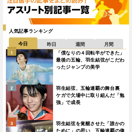
人気記事ランキング
今日
昨日
週間
月間
「僕なりの４回転半ができた」
1
最後の五輪、羽生結弦がこだわ
ったジャンプの美学
羽生結弦、五輪連覇の舞台裏
2
ケガで欠場中に取り組んだ「勉
強」で成長
羽生結弦を覚醒させた「誰かの
3
ために」の思い 五輪連覇の偉