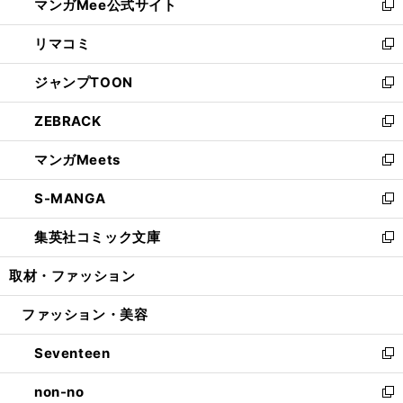
マンガMee公式サイト
く
ド
ィ
い
新
ウ
ン
ウ
し
リマコミ
で
ド
ィ
い
新
開
ウ
ン
ウ
し
ジャンプTOON
く
で
ド
ィ
い
新
開
ウ
ン
ウ
し
ZEBRACK
く
で
ド
ィ
い
新
開
ウ
ン
ウ
し
マンガMeets
く
で
ド
ィ
い
新
開
ウ
ン
ウ
し
S-MANGA
く
で
ド
ィ
い
新
開
ウ
ン
ウ
し
集英社コミック文庫
く
で
ド
ィ
い
新
開
ウ
ン
ウ
し
取材・ファッション
く
で
ド
ィ
い
開
ウ
ン
ウ
ファッション・美容
く
で
ド
ィ
開
ウ
ン
Seventeen
く
で
ド
新
開
ウ
し
non-no
く
で
い
新