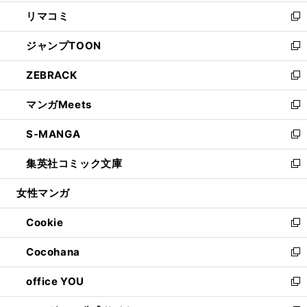
ウ
ン
ウ
し
リマコミ
で
ド
ィ
い
新
開
ウ
ン
ウ
し
ジャンプTOON
く
で
ド
ィ
い
新
開
ウ
ン
ウ
し
ZEBRACK
く
で
ド
ィ
い
新
開
ウ
ン
ウ
し
マンガMeets
く
で
ド
ィ
い
新
開
ウ
ン
ウ
し
S-MANGA
く
で
ド
ィ
い
新
開
ウ
ン
ウ
し
集英社コミック文庫
く
で
ド
ィ
い
新
開
ウ
ン
ウ
し
女性マンガ
く
で
ド
ィ
い
開
ウ
ン
ウ
Cookie
く
で
ド
ィ
新
開
ウ
ン
し
Cocohana
く
で
ド
い
新
開
ウ
ウ
し
office YOU
く
で
ィ
い
新
開
ン
ウ
し