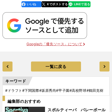
いいね
Xでポストする
LINEで送る
line
faceboo
x
k
Googleの「優先ソース」について
一覧に戻る
キーワード
#ドラフト
#下関国際
#坂原秀尚
#甲子園
#高校野球
#鶴田克樹
編集部のおすすめ
スポルティーバ バレーボール