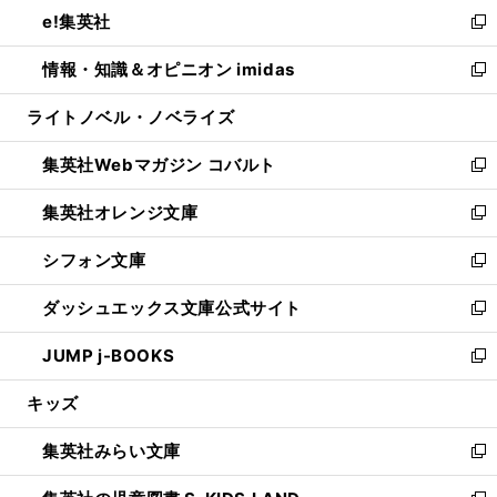
ウ
し
e!集英社
く
で
ド
ィ
い
新
開
ウ
ン
ウ
し
情報・知識＆オピニオン imidas
く
で
ド
ィ
い
新
開
ウ
ン
ウ
し
ライトノベル・ノベライズ
く
で
ド
ィ
い
開
ウ
ン
ウ
集英社Webマガジン コバルト
く
で
ド
ィ
新
開
ウ
ン
し
集英社オレンジ文庫
く
で
ド
い
新
開
ウ
ウ
し
シフォン文庫
く
で
ィ
い
新
開
ン
ウ
し
ダッシュエックス文庫公式サイト
く
ド
ィ
い
新
ウ
ン
ウ
し
JUMP j-BOOKS
で
ド
ィ
い
新
開
ウ
ン
ウ
し
キッズ
く
で
ド
ィ
い
開
ウ
ン
ウ
集英社みらい文庫
く
で
ド
ィ
新
開
ウ
ン
し