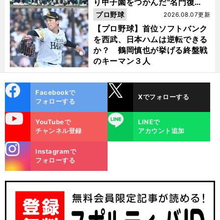
り甲子園をつかんだ"名門復
活"の舞台裏
プロ野球
2026.08.07更新
【プロ野球】首位ソフトバンク
を西武、日本ハムは逆転できる
か？ 鶴岡慎也が挙げる終盤戦
のキーマン３人
cebo
X
Facebookで
Xでフォローする
ok
フォローする
uTube
LINE
YouTubeで
LINEで
チャンネル登録
アカウント追加
stagra
Instagramで
m
フォローする