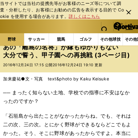
当サイトでは当社の提携先等がお客様のニーズ等について調
査・分析したり、お客様にお勧めの広告を表⽰する⽬的で Co
閉じ
okie を使⽤する場合があります。
詳しくはこちら
る
マイペ
web Sportiva (webスポルティーバ)
検索
メニュ
we
ー
野球の記事一覧
高校野球他
あの「離島の名将」が
b
ジ
野球
サッカー
競馬
ゴルフ
その他球技
その他
ス
あの「離島の名将」が縁もゆかりもない
ポ
大分で誓う、甲子園への再挑戦 (3ページ目)
ル
テ
2016年12月24日 17:15 公開
2016年12月24日 19:10 更新
ィ
ー
加来慶祐●文・写真 text&photo by Kaku Keisuke
バ
── まったく知らない土地、学校での指導に不安はなか
ったのですか？
「石垣島から出たことがなかったからね。でも、それは
二の次、三の次。とにかく野球ができるならどこでもよ
かった。そう、そこに野球があったからですよ。本当に