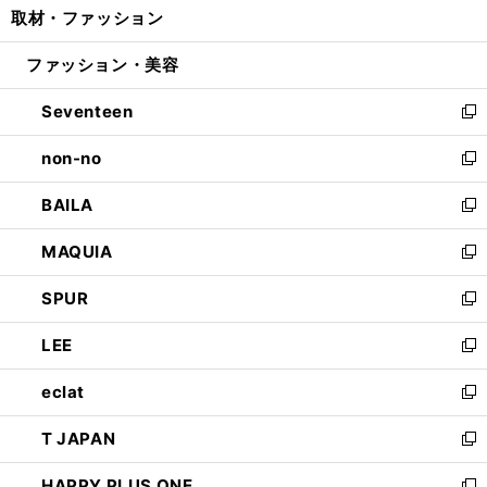
取材・ファッション
く
で
ド
ィ
い
開
ウ
ン
ウ
ファッション・美容
く
で
ド
ィ
開
ウ
ン
Seventeen
く
で
ド
新
開
ウ
し
non-no
く
で
い
新
開
ウ
し
BAILA
く
ィ
い
新
ン
ウ
し
MAQUIA
ド
ィ
い
新
ウ
ン
ウ
し
SPUR
で
ド
ィ
い
新
開
ウ
ン
ウ
し
LEE
く
で
ド
ィ
い
新
開
ウ
ン
ウ
し
eclat
く
で
ド
ィ
い
新
開
ウ
ン
ウ
し
T JAPAN
く
で
ド
ィ
い
新
開
ウ
ン
ウ
し
HAPPY PLUS ONE
く
で
ド