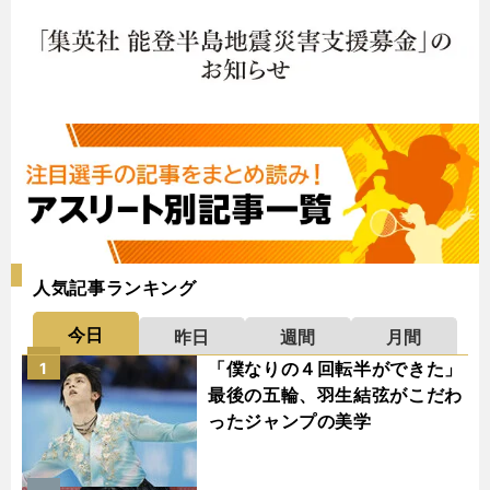
人気記事ランキング
今日
昨日
週間
月間
「僕なりの４回転半ができた」
1
最後の五輪、羽生結弦がこだわ
ったジャンプの美学