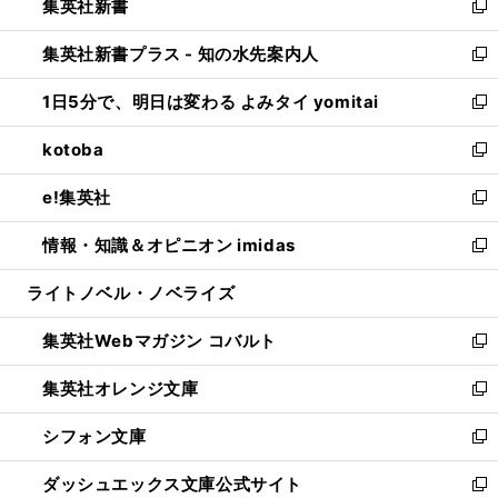
集英社新書
く
で
ィ
い
新
開
ン
ウ
し
集英社新書プラス - 知の水先案内人
く
ド
ィ
い
新
ウ
ン
ウ
し
1日5分で、明日は変わる よみタイ yomitai
で
ド
ィ
い
新
開
ウ
ン
ウ
し
kotoba
く
で
ド
ィ
い
新
開
ウ
ン
ウ
し
e!集英社
く
で
ド
ィ
い
新
開
ウ
ン
ウ
し
情報・知識＆オピニオン imidas
く
で
ド
ィ
い
新
開
ウ
ン
ウ
し
ライトノベル・ノベライズ
く
で
ド
ィ
い
開
ウ
ン
ウ
集英社Webマガジン コバルト
く
で
ド
ィ
新
開
ウ
ン
し
集英社オレンジ文庫
く
で
ド
い
新
開
ウ
ウ
し
シフォン文庫
く
で
ィ
い
新
開
ン
ウ
し
ダッシュエックス文庫公式サイト
く
ド
ィ
い
新