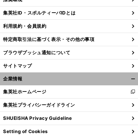
閉
じ
集英社ID・スポルティーバIDとは
る
利用規約・会員規約
特定商取引法に基づく表示・その他の事項
ブラウザプッシュ通知について
サイトマップ
企業情報
開
く/
集英社ホームページ
新
閉
し
じ
集英社プライバシーガイドライン
い
る
前
へ
ウ
SHUEISHA Privacy Guideline
ィ
ン
Setting of Cookies
ド