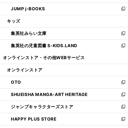
ウ
ン
ウ
し
JUMP j-BOOKS
で
ド
ィ
い
新
開
ウ
ン
ウ
し
キッズ
く
で
ド
ィ
い
開
ウ
ン
ウ
集英社みらい文庫
く
で
ド
ィ
新
開
ウ
ン
し
集英社の児童図書 S-KIDS.LAND
く
で
ド
い
新
開
ウ
ウ
し
オンラインストア・
その他WEBサービス
く
で
ィ
い
開
ン
ウ
オンラインストア
く
ド
ィ
ウ
ン
OTO
で
ド
新
開
ウ
し
SHUEISHA MANGA-ART HERITAGE
く
で
い
新
開
ウ
し
ジャンプキャラクターズストア
く
ィ
い
新
ン
ウ
し
HAPPY PLUS STORE
ド
ィ
い
新
ウ
ン
ウ
し