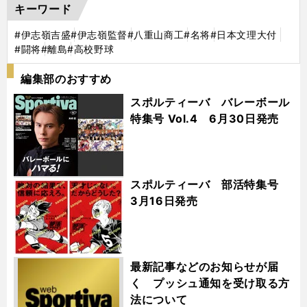
キーワード
#伊志嶺吉盛
#伊志嶺監督
#八重山商工
#名将
#日本文理大付
#闘将
#離島
#高校野球
編集部のおすすめ
スポルティーバ バレーボール
特集号 Vol.4 6月30日発売
スポルティーバ 部活特集号
3月16日発売
最新記事などのお知らせが届
く プッシュ通知を受け取る方
法について