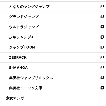
開
ン
ウ
し
となりのヤングジャンプ
く
ド
ィ
い
新
ウ
ン
ウ
し
グランドジャンプ
で
ド
ィ
い
新
開
ウ
ン
ウ
し
ウルトラジャンプ
く
で
ド
ィ
い
新
開
ウ
ン
ウ
し
少年ジャンプ+
く
で
ド
ィ
い
新
開
ウ
ン
ウ
し
ジャンプTOON
く
で
ド
ィ
い
新
開
ウ
ン
ウ
し
ZEBRACK
く
で
ド
ィ
い
新
開
ウ
ン
ウ
し
S-MANGA
く
で
ド
ィ
い
新
開
ウ
ン
ウ
し
集英社ジャンプリミックス
く
で
ド
ィ
い
新
開
ウ
ン
ウ
し
集英社コミック文庫
く
で
ド
ィ
い
新
開
ウ
ン
ウ
し
少女マンガ
く
で
ド
ィ
い
開
ウ
ン
ウ