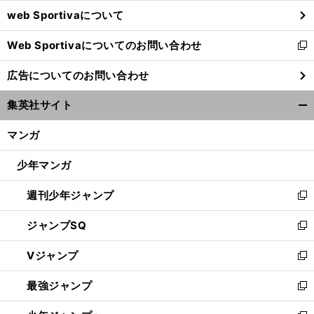
ウ
web Sportivaについて
で
開
Web Sportivaについてのお問い合わせ
く
新
し
広告についてのお問い合わせ
い
ウ
集英社サイト
ィ
開
ン
く/
マンガ
ド
閉
ウ
じ
少年マンガ
で
る
開
週刊少年ジャンプ
く
新
し
ジャンプSQ
い
新
ウ
し
Vジャンプ
ィ
い
新
ン
ウ
し
最強ジャンプ
ド
ィ
い
新
ウ
ン
ウ
し