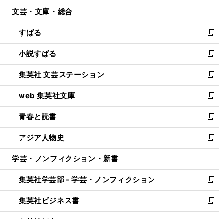
開
ウ
ン
ウ
文芸・文庫・総合
く
で
ド
ィ
開
ウ
ン
すばる
く
で
ド
新
開
ウ
し
小説すばる
く
で
い
新
開
ウ
し
集英社 文芸ステーション
く
ィ
い
新
ン
ウ
し
web 集英社文庫
ド
ィ
い
新
ウ
ン
ウ
し
青春と読書
で
ド
ィ
い
新
開
ウ
ン
ウ
し
アジア人物史
く
で
ド
ィ
い
新
開
ウ
ン
ウ
し
学芸・ノンフィクション・新書
く
で
ド
ィ
い
開
ウ
ン
ウ
集英社学芸部 - 学芸・ノンフィクション
く
で
ド
ィ
新
開
ウ
ン
し
集英社ビジネス書
く
で
ド
い
新
開
ウ
ウ
し