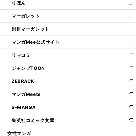
りぼん
く
で
ド
ィ
新
開
ウ
ン
し
マーガレット
く
で
ド
い
新
開
ウ
ウ
し
別冊マーガレット
く
で
ィ
い
新
開
ン
ウ
し
マンガMee公式サイト
く
ド
ィ
い
新
ウ
ン
ウ
し
リマコミ
で
ド
ィ
い
新
開
ウ
ン
ウ
し
ジャンプTOON
く
で
ド
ィ
い
新
開
ウ
ン
ウ
し
ZEBRACK
く
で
ド
ィ
い
新
開
ウ
ン
ウ
し
マンガMeets
く
で
ド
ィ
い
新
開
ウ
ン
ウ
し
S-MANGA
く
で
ド
ィ
い
新
開
ウ
ン
ウ
し
集英社コミック文庫
く
で
ド
ィ
い
新
開
ウ
ン
ウ
し
女性マンガ
く
で
ド
ィ
い