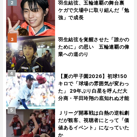
羽生結弦、五輪連覇の舞台裏
2
ケガで欠場中に取り組んだ「勉
強」で成長
羽生結弦を覚醒させた「誰かの
3
ために」の思い 五輪連覇の偉
業への道のり
4
【夏の甲子園2026】初球150
キロで「球場の雰囲気が変わっ
た」 29年ぶり白星を呼んだ大
分商・平田玲翔の底知れぬ才能
5
Ｊリーグ開幕戦は白熱の逆転劇
だが観客、視聴者にとって「価
値あるイベント」になっていた
か