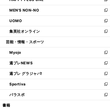
ィ
い
新
開
ウ
ン
ウ
し
MEN'S NON-NO
く
で
ド
ィ
い
新
開
ウ
ン
ウ
し
UOMO
く
で
ド
ィ
い
新
開
ウ
ン
ウ
し
集英社オンライン
く
で
ド
ィ
い
新
開
ウ
ン
ウ
し
芸能・情報・スポーツ
く
で
ド
ィ
い
開
ウ
ン
ウ
Myojo
く
で
ド
ィ
新
開
ウ
ン
し
週プレNEWS
く
で
ド
い
新
開
ウ
ウ
し
週プレ グラジャパ!
く
で
ィ
い
新
開
ン
ウ
し
Sportiva
く
ド
ィ
い
新
ウ
ン
ウ
し
パラスポ
で
ド
ィ
い
新
開
ウ
ン
ウ
し
書籍
く
で
ド
ィ
い