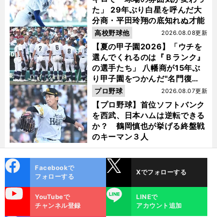
た」 29年ぶり白星を呼んだ大
分商・平田玲翔の底知れぬ才能
高校野球他
2026.08.08更新
【夏の甲子園2026】「ウチを
選んでくれるのは『Ｂランク』
の選手たち」 八幡商が15年ぶ
り甲子園をつかんだ"名門復
活"の舞台裏
プロ野球
2026.08.07更新
【プロ野球】首位ソフトバンク
を西武、日本ハムは逆転できる
か？ 鶴岡慎也が挙げる終盤戦
のキーマン３人
cebo
X
Facebookで
Xでフォローする
ok
フォローする
uTube
LINE
YouTubeで
LINEで
チャンネル登録
アカウント追加