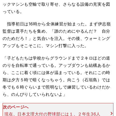
ックマシンも空輸で取り寄せ、さらなる設備の充実を図
っている。
指導初日は16時から全体練習が始まった。まず伊志嶺
監督は選手たちを集め、「誰のためにやるんだ？ 自分
のためだろ！」と気合いを注入。その後、ウォーミング
アップもそこそこに、マシン打撃に入った。
「子どもたちは学校からグラウンドまで２キロほどの道
のりを自転車で通っている。アップダウンも結構あるか
ら、ここに着く頃には体が温まっている。それにこの時
期は夕方５時で暗くなっちゃう。向こう（石垣島）では
冬でも６時ぐらいまで照明なしで練習しているわけだか
ら、のんびりしていられないよ」
次のページへ
現在、日本文理大付の野球部には１、２年生36人