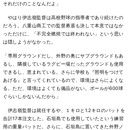
それだけのことなんだよ」
やはり伊志嶺監督は高校野球の指導者であり続けたの
だろう。八重山商工での監督勇退も決して本意ではなか
っただけに、「不完全燃焼では終われない」という思い
は隠しようがなかった。
「専用グラウンドだし、外野の奥にサブグラウンドもあ
るし、隣接しているラグビー場だったグラウンドも使用
できるし、恵まれている。さらに学校も『照明をつけて
あげる』と言ってくれているので、環境はさらによくな
る。ただ、環境はよくても備品がない。ボールが600球
ぐらいしかないんだから」
伊志嶺監督は就任するや、１キロと1.2キロのバットを
合計17本注文した。石垣島でも使用していたという練習
用の重量バットだ。さらに、石垣島に置いてきた外野ノ