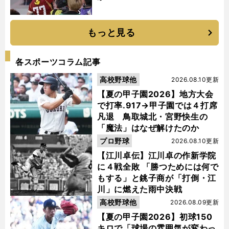
もっと見る
各スポーツコラム記事
高校野球他
2026.08.10更新
【夏の甲子園2026】地方大会
で打率.917→甲子園では４打席
凡退 鳥取城北・宮野快生の
「魔法」はなぜ解けたのか
プロ野球
2026.08.10更新
【江川卓伝】江川卓の作新学院
に４戦全敗 「勝つためには何で
もする」と銚子商が「打倒・江
川」に燃えた雨中決戦
高校野球他
2026.08.09更新
【夏の甲子園2026】初球150
キロで「球場の雰囲気が変わっ