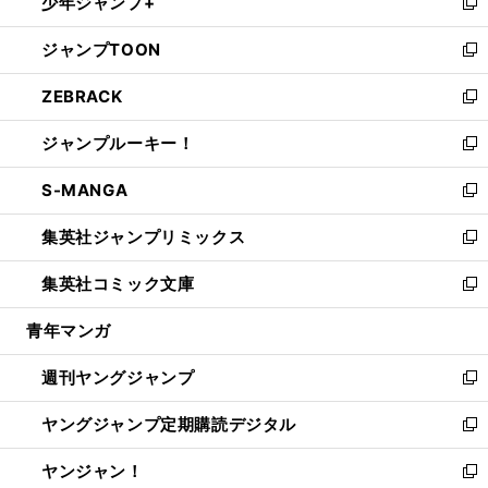
少年ジャンプ+
で
ド
ィ
い
新
開
ウ
ン
ウ
し
ジャンプTOON
く
で
ド
ィ
い
新
開
ウ
ン
ウ
し
ZEBRACK
く
で
ド
ィ
い
新
開
ウ
ン
ウ
し
ジャンプルーキー！
く
で
ド
ィ
い
新
開
ウ
ン
ウ
し
S-MANGA
く
で
ド
ィ
い
新
開
ウ
ン
ウ
し
集英社ジャンプリミックス
く
で
ド
ィ
い
新
開
ウ
ン
ウ
し
集英社コミック文庫
く
で
ド
ィ
い
新
開
ウ
ン
ウ
し
青年マンガ
く
で
ド
ィ
い
開
ウ
ン
ウ
週刊ヤングジャンプ
く
で
ド
ィ
新
開
ウ
ン
し
ヤングジャンプ定期購読デジタル
く
で
ド
い
新
開
ウ
ウ
し
ヤンジャン！
く
で
ィ
い
新