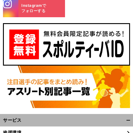
stagra
Instagramで
m
フォローする
サービス
開
く/
推奨環境