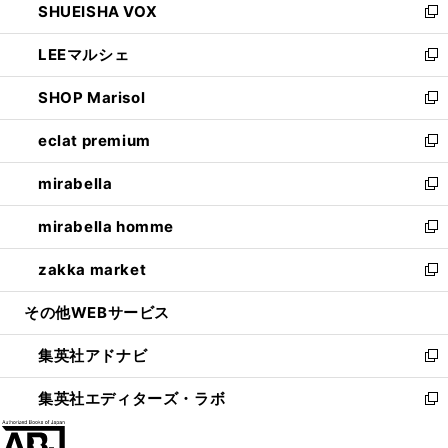
SHUEISHA VOX
で
ド
ィ
い
新
開
ウ
ン
ウ
し
LEEマルシェ
く
で
ド
ィ
い
新
開
ウ
ン
ウ
し
SHOP Marisol
く
で
ド
ィ
い
新
開
ウ
ン
ウ
し
eclat premium
く
で
ド
ィ
い
新
開
ウ
ン
ウ
し
mirabella
く
で
ド
ィ
い
新
開
ウ
ン
ウ
し
mirabella homme
く
で
ド
ィ
い
新
開
ウ
ン
ウ
し
zakka market
く
で
ド
ィ
い
新
開
ウ
ン
ウ
し
その他WEBサービス
く
で
ド
ィ
い
開
ウ
ン
ウ
集英社アドナビ
く
で
ド
ィ
新
開
ウ
ン
し
集英社エディターズ・ラボ
く
で
ド
い
新
開
ウ
ウ
し
く
で
ィ
い