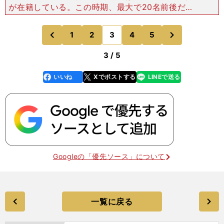
が在籍している。この時期、最大で20名前後だっ
た八重山商工と比較すると、一気に倍近い"大所
帯"の主となった。伊志嶺監督は寮監として選手た
次
1
2
3
4
5
のページへ
のページへ
ちと寝食をともにし
前
3 / 5
いいね
Xでポストする
LINEで送る
line
faceboo
x
k
Googleの「優先ソース」について
一覧に戻る