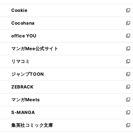
開
ウ
ン
ウ
Cookie
く
で
ド
ィ
新
開
ウ
ン
し
Cocohana
く
で
ド
い
新
開
ウ
ウ
し
office YOU
く
で
ィ
い
新
開
ン
ウ
し
マンガMee公式サイト
く
ド
ィ
い
新
ウ
ン
ウ
し
リマコミ
で
ド
ィ
い
新
開
ウ
ン
ウ
し
ジャンプTOON
く
で
ド
ィ
い
新
開
ウ
ン
ウ
し
ZEBRACK
く
で
ド
ィ
い
新
開
ウ
ン
ウ
し
マンガMeets
く
で
ド
ィ
い
新
開
ウ
ン
ウ
し
S-MANGA
く
で
ド
ィ
い
新
開
ウ
ン
ウ
し
集英社コミック文庫
く
で
ド
ィ
い
新
開
ウ
ン
ウ
し