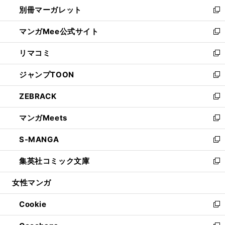
ウ
し
別冊マーガレット
く
で
ィ
い
新
開
ン
ウ
し
マンガMee公式サイト
く
ド
ィ
い
新
ウ
ン
ウ
し
リマコミ
で
ド
ィ
い
新
開
ウ
ン
ウ
し
ジャンプTOON
く
で
ド
ィ
い
新
開
ウ
ン
ウ
し
ZEBRACK
く
で
ド
ィ
い
新
開
ウ
ン
ウ
し
マンガMeets
く
で
ド
ィ
い
新
開
ウ
ン
ウ
し
S-MANGA
く
で
ド
ィ
い
新
開
ウ
ン
ウ
し
集英社コミック文庫
く
で
ド
ィ
い
新
開
ウ
ン
ウ
し
女性マンガ
く
で
ド
ィ
い
開
ウ
ン
ウ
Cookie
く
で
ド
ィ
新
開
ウ
ン
し