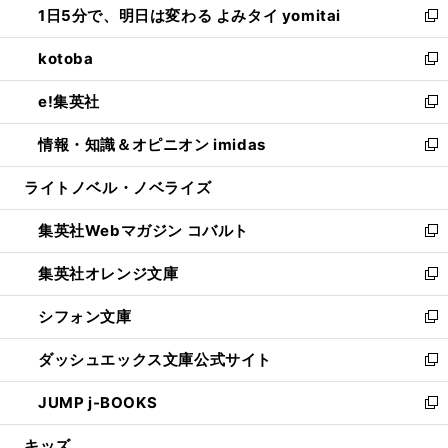
1日5分で、明日は変わる よみタイ yomitai
で
ド
ィ
い
新
開
ウ
ン
ウ
し
kotoba
く
で
ド
ィ
い
新
開
ウ
ン
ウ
し
e!集英社
く
で
ド
ィ
い
新
開
ウ
ン
ウ
し
情報・知識＆オピニオン imidas
く
で
ド
ィ
い
新
開
ウ
ン
ウ
し
ライトノベル・ノベライズ
く
で
ド
ィ
い
開
ウ
ン
ウ
集英社Webマガジン コバルト
く
で
ド
ィ
新
開
ウ
ン
し
集英社オレンジ文庫
く
で
ド
い
新
開
ウ
ウ
し
シフォン文庫
く
で
ィ
い
新
開
ン
ウ
し
ダッシュエックス文庫公式サイト
く
ド
ィ
い
新
ウ
ン
ウ
し
JUMP j-BOOKS
で
ド
ィ
い
新
開
ウ
ン
ウ
し
キッズ
く
で
ド
ィ