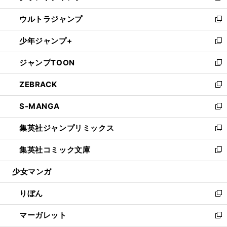
開
ウ
ン
ウ
し
ウルトラジャンプ
く
で
ド
ィ
い
新
開
ウ
ン
ウ
し
少年ジャンプ+
く
で
ド
ィ
い
新
開
ウ
ン
ウ
し
ジャンプTOON
く
で
ド
ィ
い
新
開
ウ
ン
ウ
し
ZEBRACK
く
で
ド
ィ
い
新
開
ウ
ン
ウ
し
S-MANGA
く
で
ド
ィ
い
新
開
ウ
ン
ウ
し
集英社ジャンプリミックス
く
で
ド
ィ
い
新
開
ウ
ン
ウ
し
集英社コミック文庫
く
で
ド
ィ
い
新
開
ウ
ン
ウ
し
少女マンガ
く
で
ド
ィ
い
開
ウ
ン
ウ
りぼん
く
で
ド
ィ
新
開
ウ
ン
し
マーガレット
く
で
ド
い
新
開
ウ