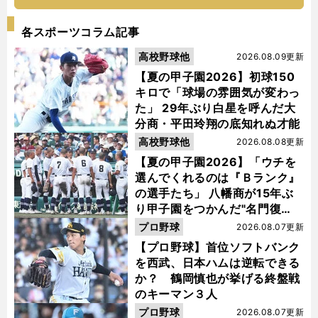
各スポーツコラム記事
高校野球他
2026.08.09更新
【夏の甲子園2026】初球150
キロで「球場の雰囲気が変わっ
た」 29年ぶり白星を呼んだ大
分商・平田玲翔の底知れぬ才能
高校野球他
2026.08.08更新
【夏の甲子園2026】「ウチを
選んでくれるのは『Ｂランク』
の選手たち」 八幡商が15年ぶ
り甲子園をつかんだ"名門復
活"の舞台裏
プロ野球
2026.08.07更新
【プロ野球】首位ソフトバンク
を西武、日本ハムは逆転できる
か？ 鶴岡慎也が挙げる終盤戦
のキーマン３人
プロ野球
2026.08.07更新