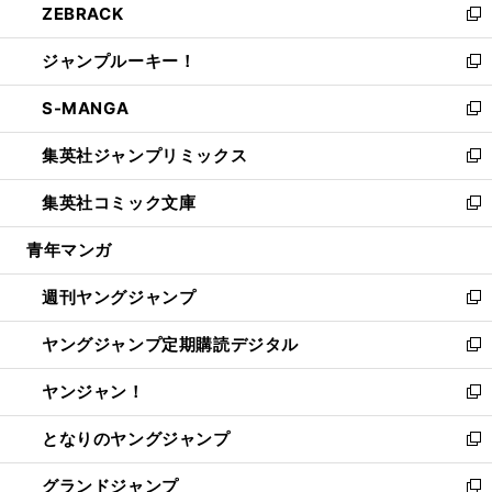
ZEBRACK
く
で
ド
ィ
い
新
開
ウ
ン
ウ
し
ジャンプルーキー！
く
で
ド
ィ
い
新
開
ウ
ン
ウ
し
S-MANGA
く
で
ド
ィ
い
新
開
ウ
ン
ウ
し
集英社ジャンプリミックス
く
で
ド
ィ
い
新
開
ウ
ン
ウ
し
集英社コミック文庫
く
で
ド
ィ
い
新
開
ウ
ン
ウ
し
青年マンガ
く
で
ド
ィ
い
開
ウ
ン
ウ
週刊ヤングジャンプ
く
で
ド
ィ
新
開
ウ
ン
し
ヤングジャンプ定期購読デジタル
く
で
ド
い
新
開
ウ
ウ
し
ヤンジャン！
く
で
ィ
い
新
開
ン
ウ
し
となりのヤングジャンプ
く
ド
ィ
い
新
ウ
ン
ウ
し
グランドジャンプ
で
ド
ィ
い
新