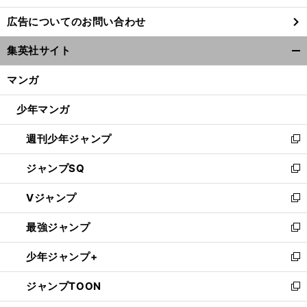
し
広告についてのお問い合わせ
い
ウ
集英社サイト
ィ
開
ン
く/
マンガ
ド
閉
ウ
じ
少年マンガ
で
る
開
週刊少年ジャンプ
く
新
し
ジャンプSQ
い
新
ウ
し
Vジャンプ
ィ
い
新
ン
ウ
し
最強ジャンプ
ド
ィ
い
新
ウ
ン
ウ
し
少年ジャンプ+
で
ド
ィ
い
新
開
ウ
ン
ウ
し
ジャンプTOON
く
で
ド
ィ
い
新
開
ウ
ン
ウ
し