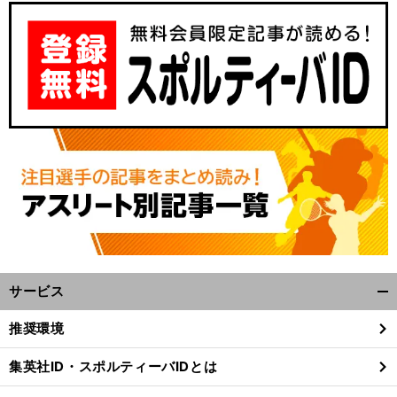
サービス
開
く/
推奨環境
閉
じ
集英社ID・スポルティーバIDとは
る