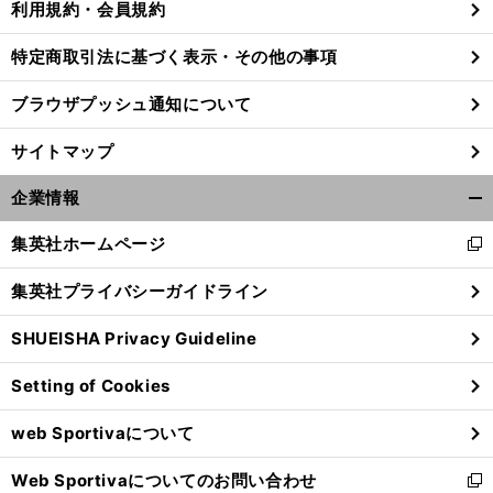
利用規約・会員規約
特定商取引法に基づく表示・その他の事項
ブラウザプッシュ通知について
サイトマップ
企業情報
開
く/
集英社ホームページ
新
閉
し
じ
集英社プライバシーガイドライン
い
る
ウ
SHUEISHA Privacy Guideline
ィ
前
へ
ン
Setting of Cookies
ド
ウ
web Sportivaについて
で
開
Web Sportivaについてのお問い合わせ
く
新