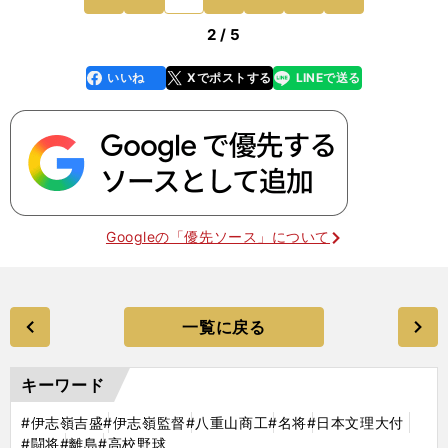
野球があった
前
2 / 5
いいね
Xでポストする
LINEで送る
line
faceboo
x
k
Googleの「優先ソース」について
一覧に戻る
キーワード
#伊志嶺吉盛
#伊志嶺監督
#八重山商工
#名将
#日本文理大付
#闘将
#離島
#高校野球