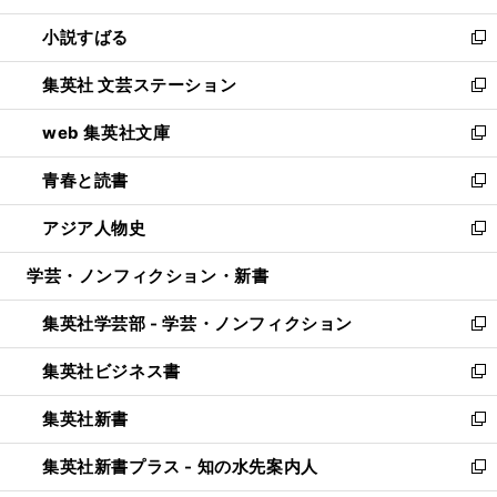
開
ウ
し
小説すばる
く
で
い
新
開
ウ
し
集英社 文芸ステーション
く
ィ
い
新
ン
ウ
し
web 集英社文庫
ド
ィ
い
新
ウ
ン
ウ
し
青春と読書
で
ド
ィ
い
新
開
ウ
ン
ウ
し
アジア人物史
く
で
ド
ィ
い
新
開
ウ
ン
ウ
し
学芸・ノンフィクション・新書
く
で
ド
ィ
い
開
ウ
ン
ウ
集英社学芸部 - 学芸・ノンフィクション
く
で
ド
ィ
新
開
ウ
ン
し
集英社ビジネス書
く
で
ド
い
新
開
ウ
ウ
し
集英社新書
く
で
ィ
い
新
開
ン
ウ
し
集英社新書プラス - 知の水先案内人
く
ド
ィ
い
新
ウ
ン
ウ
し