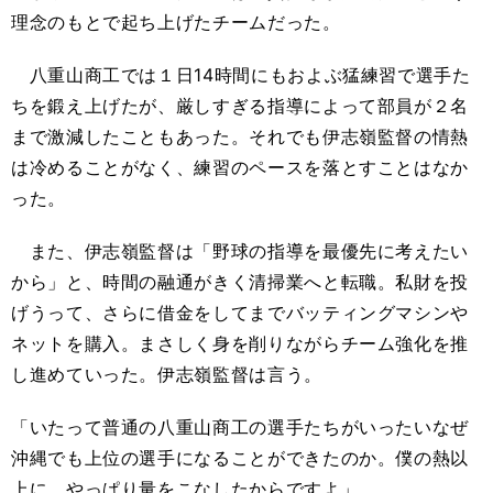
理念のもとで起ち上げたチームだった。
八重山商工では１日14時間にもおよぶ猛練習で選手た
ちを鍛え上げたが、厳しすぎる指導によって部員が２名
まで激減したこともあった。それでも伊志嶺監督の情熱
は冷めることがなく、練習のペースを落とすことはなか
った。
また、伊志嶺監督は「野球の指導を最優先に考えたい
から」と、時間の融通がきく清掃業へと転職。私財を投
げうって、さらに借金をしてまでバッティングマシンや
ネットを購入。まさしく身を削りながらチーム強化を推
し進めていった。伊志嶺監督は言う。
「いたって普通の八重山商工の選手たちがいったいなぜ
沖縄でも上位の選手になることができたのか。僕の熱以
上に、やっぱり量をこなしたからですよ」