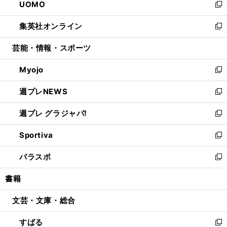
UOMO
く
で
ド
ィ
い
新
開
ウ
ン
ウ
し
集英社オンライン
く
で
ド
ィ
い
新
開
ウ
ン
ウ
し
芸能・情報・スポーツ
く
で
ド
ィ
い
開
ウ
ン
ウ
Myojo
く
で
ド
ィ
新
開
ウ
ン
し
週プレNEWS
く
で
ド
い
新
開
ウ
ウ
し
週プレ グラジャパ!
く
で
ィ
い
新
開
ン
ウ
し
Sportiva
く
ド
ィ
い
新
ウ
ン
ウ
し
パラスポ
で
ド
ィ
い
新
開
ウ
ン
ウ
し
書籍
く
で
ド
ィ
い
開
ウ
ン
ウ
文芸・文庫・総合
く
で
ド
ィ
開
ウ
ン
すばる
く
で
ド
新