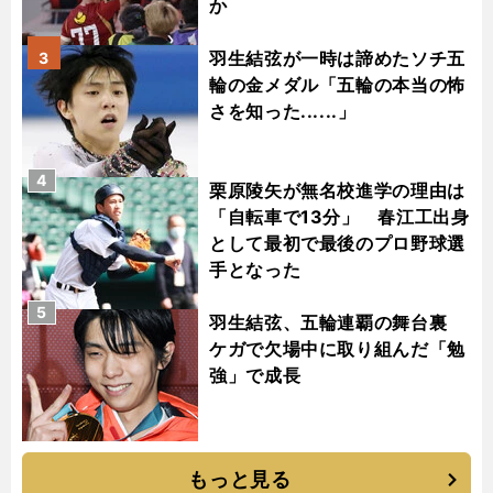
か
羽生結弦が一時は諦めたソチ五
3
輪の金メダル「五輪の本当の怖
さを知った......」
4
栗原陵矢が無名校進学の理由は
「自転車で13分」 春江工出身
として最初で最後のプロ野球選
手となった
5
羽生結弦、五輪連覇の舞台裏
ケガで欠場中に取り組んだ「勉
強」で成長
もっと見る