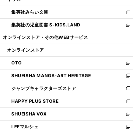
い
開
ウ
ン
ウ
集英社みらい文庫
く
で
ド
ィ
新
開
ウ
ン
し
集英社の児童図書 S-KIDS.LAND
く
で
ド
い
新
開
ウ
ウ
し
オンラインストア・
その他WEBサービス
く
で
ィ
い
開
ン
ウ
オンラインストア
く
ド
ィ
ウ
ン
OTO
で
ド
新
開
ウ
し
SHUEISHA MANGA-ART HERITAGE
く
で
い
新
開
ウ
し
ジャンプキャラクターズストア
く
ィ
い
新
ン
ウ
し
HAPPY PLUS STORE
ド
ィ
い
新
ウ
ン
ウ
し
SHUEISHA VOX
で
ド
ィ
い
新
開
ウ
ン
ウ
し
LEEマルシェ
く
で
ド
ィ
い
新
開