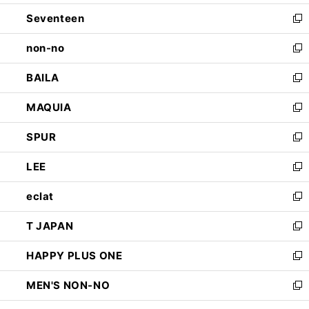
開
ウ
ン
Seventeen
く
で
ド
新
開
ウ
し
non-no
く
で
い
新
開
ウ
し
BAILA
く
ィ
い
新
ン
ウ
し
MAQUIA
ド
ィ
い
新
ウ
ン
ウ
し
SPUR
で
ド
ィ
い
新
開
ウ
ン
ウ
し
LEE
く
で
ド
ィ
い
新
開
ウ
ン
ウ
し
eclat
く
で
ド
ィ
い
新
開
ウ
ン
ウ
し
T JAPAN
く
で
ド
ィ
い
新
開
ウ
ン
ウ
し
HAPPY PLUS ONE
く
で
ド
ィ
い
新
開
ウ
ン
ウ
し
MEN'S NON-NO
く
で
ド
ィ
い
新
開
ウ
ン
ウ
し