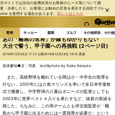
当サイトでは当社の提携先等がお客様のニーズ等について調
査・分析したり、お客様にお勧めの広告を表⽰する⽬的で Co
閉じ
okie を使⽤する場合があります。
詳しくはこちら
る
マイペ
web Sportiva (webスポルティーバ)
検索
メニュ
we
ー
野球の記事一覧
高校野球他
あの「離島の名将」が
b
ジ
野球
サッカー
競馬
ゴルフ
その他球技
その他
ス
あの「離島の名将」が縁もゆかりもない
ポ
大分で誓う、甲子園への再挑戦 (2ページ目)
ル
テ
2016年12月24日 17:15 公開
2016年12月24日 19:10 更新
ィ
ー
加来慶祐●文・写真 text&photo by Kaku Keisuke
バ
また、高校野球を離れている間は小・中学生の指導を
行ない、2001年には八島マリンズを率いて全日本学童軟
式で優勝し、中学野球の八重山ポニーズの監督としても
2003年に世界ベスト４入りを果たすなど、抜群の実績を
残した。ちなみに、この両チームとも伊志嶺監督が「離
島から甲子園に出るためには一貫指導が必要だ」という