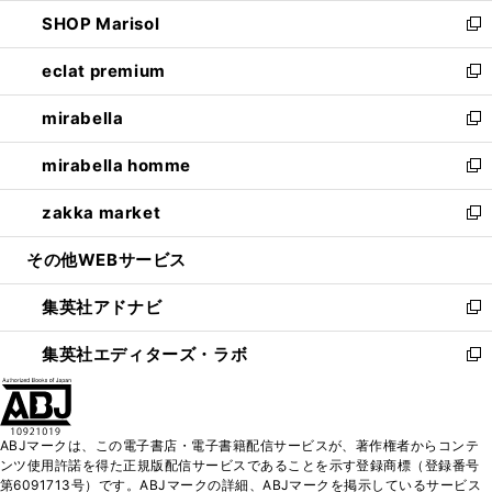
ウ
ン
ウ
し
SHOP Marisol
く
で
ド
ィ
い
新
開
ウ
ン
ウ
し
eclat premium
く
で
ド
ィ
い
新
開
ウ
ン
ウ
し
mirabella
く
で
ド
ィ
い
新
開
ウ
ン
ウ
し
mirabella homme
く
で
ド
ィ
い
新
開
ウ
ン
ウ
し
zakka market
く
で
ド
ィ
い
新
開
ウ
ン
ウ
し
その他WEBサービス
く
で
ド
ィ
い
開
ウ
ン
ウ
集英社アドナビ
く
で
ド
ィ
新
開
ウ
ン
し
集英社エディターズ・ラボ
く
で
ド
い
新
開
ウ
ウ
し
く
で
ィ
い
開
ン
ウ
ABJマークは、この電子書店・電子書籍配信サービスが、著作権者からコンテ
く
ド
ィ
ンツ使用許諾を得た正規版配信サービスであることを示す登録商標（登録番号
ウ
ン
第6091713号）です。ABJマークの詳細、ABJマークを掲示しているサービス