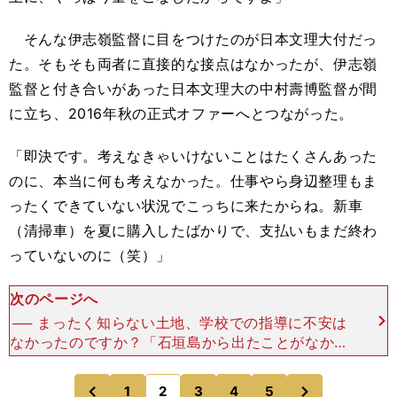
そんな伊志嶺監督に目をつけたのが日本文理大付だっ
た。そもそも両者に直接的な接点はなかったが、伊志嶺
監督と付き合いがあった日本文理大の中村壽博監督が間
に立ち、2016年秋の正式オファーへとつながった。
「即決です。考えなきゃいけないことはたくさんあった
のに、本当に何も考えなかった。仕事やら身辺整理もま
ったくできていない状況でこっちに来たからね。新車
（清掃車）を夏に購入したばかりで、支払いもまだ終わ
っていないのに（笑）」
次のページへ
── まったく知らない土地、学校での指導に不安は
なかったのですか？「石垣島から出たことがなかっ
たからね。でも、それは二の次、三の次。とにかく
野球ができるならどこでもよかった。そう、そこに
次
1
2
3
4
5
のページへ
のページへ