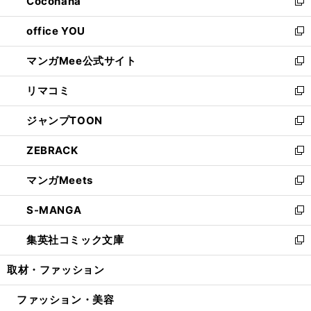
Cocohana
く
で
ド
い
新
開
ウ
ウ
し
office YOU
く
で
ィ
い
新
開
ン
ウ
し
マンガMee公式サイト
く
ド
ィ
い
新
ウ
ン
ウ
し
リマコミ
で
ド
ィ
い
新
開
ウ
ン
ウ
し
ジャンプTOON
く
で
ド
ィ
い
新
開
ウ
ン
ウ
し
ZEBRACK
く
で
ド
ィ
い
新
開
ウ
ン
ウ
し
マンガMeets
く
で
ド
ィ
い
新
開
ウ
ン
ウ
し
S-MANGA
く
で
ド
ィ
い
新
開
ウ
ン
ウ
し
集英社コミック文庫
く
で
ド
ィ
い
新
開
ウ
ン
ウ
し
取材・ファッション
く
で
ド
ィ
い
開
ウ
ン
ウ
ファッション・美容
く
で
ド
ィ