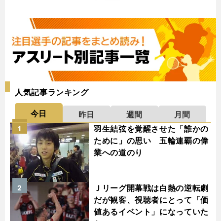
人気記事ランキング
今日
昨日
週間
月間
羽生結弦を覚醒させた「誰かの
1
ために」の思い 五輪連覇の偉
業への道のり
Ｊリーグ開幕戦は白熱の逆転劇
2
だが観客、視聴者にとって「価
値あるイベント」になっていた