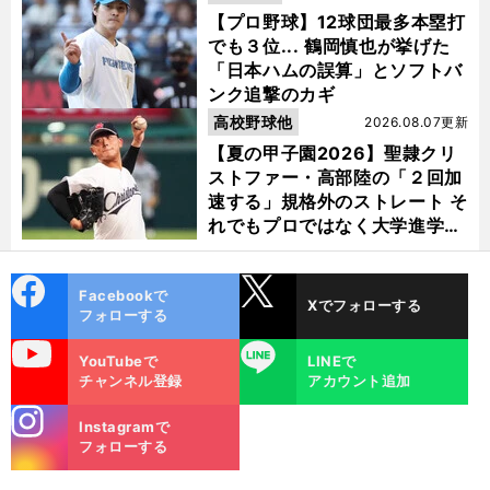
【プロ野球】12球団最多本塁打
でも３位... 鶴岡慎也が挙げた
「日本ハムの誤算」とソフトバ
ンク追撃のカギ
高校野球他
2026.08.07更新
【夏の甲子園2026】聖隷クリ
ストファー・高部陸の「２回加
速する」規格外のストレート そ
れでもプロではなく大学進学を
選ぶ理由
cebo
X
Facebookで
Xでフォローする
ok
フォローする
uTube
LINE
YouTubeで
LINEで
チャンネル登録
アカウント追加
stagra
Instagramで
m
フォローする