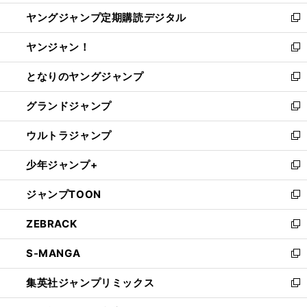
開
ウ
ン
し
ヤングジャンプ定期購読デジタル
く
で
ド
い
新
開
ウ
ウ
し
ヤンジャン！
く
で
ィ
い
新
開
ン
ウ
し
となりのヤングジャンプ
く
ド
ィ
い
新
ウ
ン
ウ
し
グランドジャンプ
で
ド
ィ
い
新
開
ウ
ン
ウ
し
ウルトラジャンプ
く
で
ド
ィ
い
新
開
ウ
ン
ウ
し
少年ジャンプ+
く
で
ド
ィ
い
新
開
ウ
ン
ウ
し
ジャンプTOON
く
で
ド
ィ
い
新
開
ウ
ン
ウ
し
ZEBRACK
く
で
ド
ィ
い
新
開
ウ
ン
ウ
し
S-MANGA
く
で
ド
ィ
い
新
開
ウ
ン
ウ
し
集英社ジャンプリミックス
く
で
ド
ィ
い
新
開
ウ
ン
ウ
し