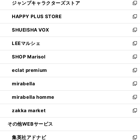
ジャンプキャラクターズストア
く
ィ
い
新
ン
ウ
し
HAPPY PLUS STORE
ド
ィ
い
新
ウ
ン
ウ
し
SHUEISHA VOX
で
ド
ィ
い
新
開
ウ
ン
ウ
し
LEEマルシェ
く
で
ド
ィ
い
新
開
ウ
ン
ウ
し
SHOP Marisol
く
で
ド
ィ
い
新
開
ウ
ン
ウ
し
eclat premium
く
で
ド
ィ
い
新
開
ウ
ン
ウ
し
mirabella
く
で
ド
ィ
い
新
開
ウ
ン
ウ
し
mirabella homme
く
で
ド
ィ
い
新
開
ウ
ン
ウ
し
zakka market
く
で
ド
ィ
い
新
開
ウ
ン
ウ
し
その他WEBサービス
く
で
ド
ィ
い
開
ウ
ン
ウ
集英社アドナビ
く
で
ド
ィ
新