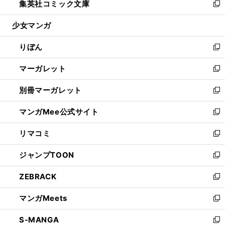
集英社コミック文庫
く
で
ド
ィ
い
新
開
ウ
ン
ウ
し
少女マンガ
く
で
ド
ィ
い
開
ウ
ン
ウ
りぼん
く
で
ド
ィ
新
開
ウ
ン
し
マーガレット
く
で
ド
い
新
開
ウ
ウ
し
別冊マーガレット
く
で
ィ
い
新
開
ン
ウ
し
マンガMee公式サイト
く
ド
ィ
い
新
ウ
ン
ウ
し
リマコミ
で
ド
ィ
い
新
開
ウ
ン
ウ
し
ジャンプTOON
く
で
ド
ィ
い
新
開
ウ
ン
ウ
し
ZEBRACK
く
で
ド
ィ
い
新
開
ウ
ン
ウ
し
マンガMeets
く
で
ド
ィ
い
新
開
ウ
ン
ウ
し
S-MANGA
く
で
ド
ィ
い
新