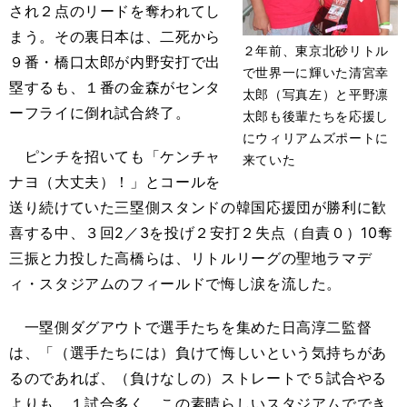
され２点のリードを奪われてし
まう。その裏日本は、二死から
２年前、東京北砂リトル
９番・橋口太郎が内野安打で出
で世界一に輝いた清宮幸
塁するも、１番の金森がセンタ
太郎（写真左）と平野凛
ーフライに倒れ試合終了。
太郎も後輩たちを応援し
にウィリアムズポートに
ピンチを招いても「ケンチャ
来ていた
ナヨ（大丈夫）！」とコールを
送り続けていた三塁側スタンドの韓国応援団が勝利に歓
喜する中、３回2／3を投げ２安打２失点（自責０）10奪
三振と力投した高橋らは、リトルリーグの聖地ラマデ
ィ・スタジアムのフィールドで悔し涙を流した。
一塁側ダグアウトで選手たちを集めた日高淳二監督
は、「（選手たちには）負けて悔しいという気持ちがあ
るのであれば、（負けなしの）ストレートで５試合やる
よりも、１試合多く、この素晴らしいスタジアムででき