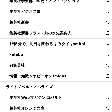
集英社学芸部 - 学芸・ノンフィクション
く
で
ド
ィ
新
開
ウ
ン
し
集英社ビジネス書
く
で
ド
い
新
開
ウ
ウ
し
集英社新書
く
で
ィ
い
新
開
ン
ウ
し
集英社新書プラス - 知の水先案内人
く
ド
ィ
い
新
ウ
ン
ウ
し
1日5分で、明日は変わる よみタイ yomitai
で
ド
ィ
い
新
開
ウ
ン
ウ
し
kotoba
く
で
ド
ィ
い
新
開
ウ
ン
ウ
し
e!集英社
く
で
ド
ィ
い
新
開
ウ
ン
ウ
し
情報・知識＆オピニオン imidas
く
で
ド
ィ
い
新
開
ウ
ン
ウ
し
ライトノベル・ノベライズ
く
で
ド
ィ
い
開
ウ
ン
ウ
集英社Webマガジン コバルト
く
で
ド
ィ
新
開
ウ
ン
し
集英社オレンジ文庫
く
で
ド
い
新