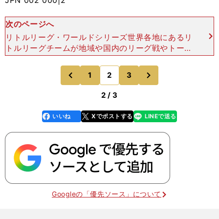
JPN 002 000|2
次のページへ
リトルリーグ・ワールドシリーズ世界各地にあるリ
トルリーグチームが地域や国内のリーグ戦やトーナ
メントを戦い、勝ち残ったわずか16チームがワー
ルドシリーズに出場できる。今年で68回目を迎え
次
1
2
3
のページへ
のページへ
るリトルリーグ
前
2 / 3
いいね
Xでポストする
LINEで送る
line
faceboo
x
k
Googleの「優先ソース」について