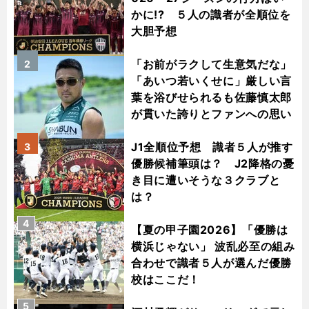
かに!? ５人の識者が全順位を
大胆予想
「お前がラクして生意気だな」
2
「あいつ若いくせに」厳しい言
葉を浴びせられるも佐藤慎太郎
が貫いた誇りとファンへの思い
J1全順位予想 識者５人が推す
3
優勝候補筆頭は？ J2降格の憂
き目に遭いそうな３クラブと
は？
4
【夏の甲子園2026】「優勝は
横浜じゃない」 波乱必至の組み
合わせで識者５人が選んだ優勝
校はここだ！
5