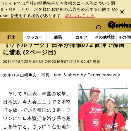
当サイトでは当社の提携先等がお客様のニーズ等について調
査・分析したり、お客様にお勧めの広告を表⽰する⽬的で Co
閉じ
okie を使⽤する場合があります。
詳しくはこちら
る
マイペ
web Sportiva (webスポルティーバ)
検索
メニュ
we
ー
野球の記事一覧
高校野球他
【リトルリーグ】日本
b
ジ
野球
サッカー
競馬
ゴルフ
その他球技
その他
ス
【リトルリーグ】日本が痛恨の２被弾で韓国
ポ
に惜敗 (2ページ目)
ル
テ
2014年08月22日 06:35 公開
2016年07月12日 02:44 更新
ィ
ー
カルロス山崎●文・写真 text & photo by Carlos Yamazaki
バ
そして６回表、韓国の攻撃。
日本は、今大会ここまで２本塁
打を放っている韓国の３番・フ
ワンにソロ本塁打を浴び勝ち越
しを許すと、さらに１点を追加