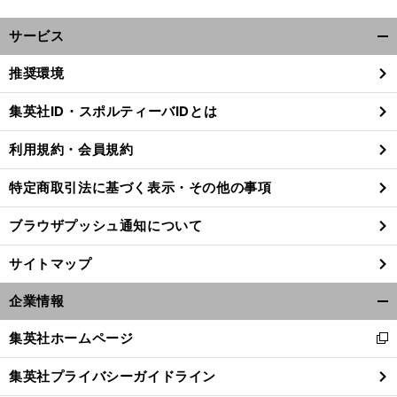
サービス
開
く/
推奨環境
閉
じ
集英社ID・スポルティーバIDとは
る
利用規約・会員規約
特定商取引法に基づく表示・その他の事項
ブラウザプッシュ通知について
サイトマップ
企業情報
開
く/
集英社ホームページ
新
閉
前
へ
し
じ
集英社プライバシーガイドライン
い
る