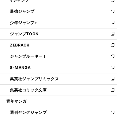
Vジャンプ
ィ
い
新
ン
ウ
し
最強ジャンプ
ド
ィ
い
新
ウ
ン
ウ
し
少年ジャンプ+
で
ド
ィ
い
新
開
ウ
ン
ウ
し
ジャンプTOON
く
で
ド
ィ
い
新
開
ウ
ン
ウ
し
ZEBRACK
く
で
ド
ィ
い
新
開
ウ
ン
ウ
し
ジャンプルーキー！
く
で
ド
ィ
い
新
開
ウ
ン
ウ
し
S-MANGA
く
で
ド
ィ
い
新
開
ウ
ン
ウ
し
集英社ジャンプリミックス
く
で
ド
ィ
い
新
開
ウ
ン
ウ
し
集英社コミック文庫
く
で
ド
ィ
い
新
開
ウ
ン
ウ
し
青年マンガ
く
で
ド
ィ
い
開
ウ
ン
ウ
週刊ヤングジャンプ
く
で
ド
ィ
新