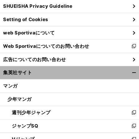
ウ
SHUEISHA Privacy Guideline
ィ
ン
Setting of Cookies
ド
ウ
web Sportivaについて
で
開
Web Sportivaについてのお問い合わせ
く
新
し
広告についてのお問い合わせ
い
ウ
集英社サイト
ィ
開
ン
く/
マンガ
ド
閉
ウ
じ
少年マンガ
で
る
開
週刊少年ジャンプ
く
新
し
ジャンプSQ
い
新
ウ
し