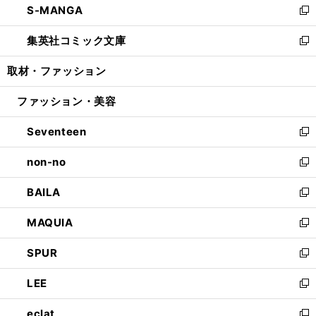
S-MANGA
く
で
ド
ィ
い
新
開
ウ
ン
ウ
し
集英社コミック文庫
く
で
ド
ィ
い
新
開
ウ
ン
ウ
し
取材・ファッション
く
で
ド
ィ
い
開
ウ
ン
ウ
ファッション・美容
く
で
ド
ィ
開
ウ
ン
Seventeen
く
で
ド
新
開
ウ
し
non-no
く
で
い
新
開
ウ
し
BAILA
く
ィ
い
新
ン
ウ
し
MAQUIA
ド
ィ
い
新
ウ
ン
ウ
し
SPUR
で
ド
ィ
い
新
開
ウ
ン
ウ
し
LEE
く
で
ド
ィ
い
新
開
ウ
ン
ウ
し
eclat
く
で
ド
ィ
い