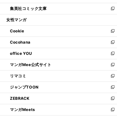
開
ウ
ン
ウ
し
集英社コミック文庫
く
で
ド
ィ
い
新
開
ウ
ン
ウ
し
女性マンガ
く
で
ド
ィ
い
開
ウ
ン
ウ
Cookie
く
で
ド
ィ
新
開
ウ
ン
し
Cocohana
く
で
ド
い
新
開
ウ
ウ
し
office YOU
く
で
ィ
い
新
開
ン
ウ
し
マンガMee公式サイト
く
ド
ィ
い
新
ウ
ン
ウ
し
リマコミ
で
ド
ィ
い
新
開
ウ
ン
ウ
し
ジャンプTOON
く
で
ド
ィ
い
新
開
ウ
ン
ウ
し
ZEBRACK
く
で
ド
ィ
い
新
開
ウ
ン
ウ
し
マンガMeets
く
で
ド
ィ
い
新
開
ウ
ン
ウ
し