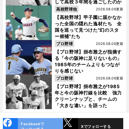
して高校３年間を過ごしたのか
高校野球他
2026.08.06更新
【高校野球】甲子園に届かなか
った全国の隠れた逸材たち 全
国を巡って見つけた"幻のスタ
ー候補"たち
プロ野球
2026.08.06更新
【プロ野球】掛布雅之が指摘す
る「今の阪神に足りないもの」
1985年のチームよりもつなが
りを感じない
プロ野球
2026.08.06更新
【プロ野球】掛布雅之が1985
年と今の阪神打線を比較 強力
クリーンナップと、チームの
「大きな違い」を語った
cebo
X
Facebookで
Xでフォローする
ok