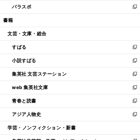
ウ
ン
ウ
し
パラスポ
で
ド
ィ
い
新
開
ウ
ン
ウ
し
書籍
く
で
ド
ィ
い
開
ウ
ン
ウ
文芸・文庫・総合
く
で
ド
ィ
開
ウ
ン
すばる
く
で
ド
新
開
ウ
し
小説すばる
く
で
い
新
開
ウ
し
集英社 文芸ステーション
く
ィ
い
新
ン
ウ
し
web 集英社文庫
ド
ィ
い
新
ウ
ン
ウ
し
青春と読書
で
ド
ィ
い
新
開
ウ
ン
ウ
し
アジア人物史
く
で
ド
ィ
い
新
開
ウ
ン
ウ
し
学芸・ノンフィクション・新書
く
で
ド
ィ
い
開
ウ
ン
ウ