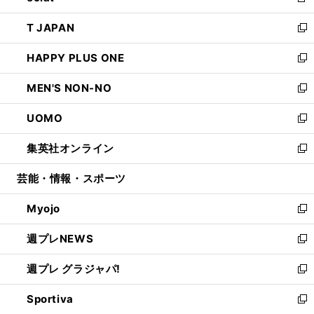
新
開
ウ
ン
ウ
し
T JAPAN
く
で
ド
ィ
い
新
開
ウ
ン
ウ
し
HAPPY PLUS ONE
く
で
ド
ィ
い
新
開
ウ
ン
ウ
し
MEN'S NON-NO
く
で
ド
ィ
い
新
開
ウ
ン
ウ
し
UOMO
く
で
ド
ィ
い
新
開
ウ
ン
ウ
し
集英社オンライン
く
で
ド
ィ
い
新
開
ウ
ン
ウ
し
芸能・情報・スポーツ
く
で
ド
ィ
い
開
ウ
ン
ウ
Myojo
く
で
ド
ィ
新
開
ウ
ン
し
週プレNEWS
く
で
ド
い
新
開
ウ
ウ
し
週プレ グラジャパ!
く
で
ィ
い
新
開
ン
ウ
し
Sportiva
く
ド
ィ
い
新