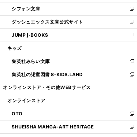
開
ウ
ウ
し
シフォン文庫
く
で
ィ
い
新
開
ン
ウ
し
ダッシュエックス文庫公式サイト
く
ド
ィ
い
新
ウ
ン
ウ
し
JUMP j-BOOKS
で
ド
ィ
い
新
開
ウ
ン
ウ
し
キッズ
く
で
ド
ィ
い
開
ウ
ン
ウ
集英社みらい文庫
く
で
ド
ィ
新
開
ウ
ン
し
集英社の児童図書 S-KIDS.LAND
く
で
ド
い
新
開
ウ
ウ
し
オンラインストア・
その他WEBサービス
く
で
ィ
い
開
ン
ウ
オンラインストア
く
ド
ィ
ウ
ン
OTO
で
ド
新
開
ウ
し
SHUEISHA MANGA-ART HERITAGE
く
で
い
新
開
ウ
し