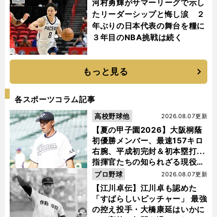
河村勇輝がサマーリーグで示し
たリーダーシップと悔し涙 ２
年ぶりの日本代表の舞台を糧に
３年目のNBA挑戦は続く
もっと見る
各スポーツコラム記事
高校野球他
2026.08.07更新
【夏の甲子園2026】大阪桐蔭
初優勝メンバー、最速157キロ
右腕、平成初完封＆初本塁打...
指揮官たちの知られざる現役時
代
プロ野球
2026.08.07更新
【江川卓伝】江川卓も認めた
「すばらしいピッチャー」 最強
の控え投手・大橋康延はいかに