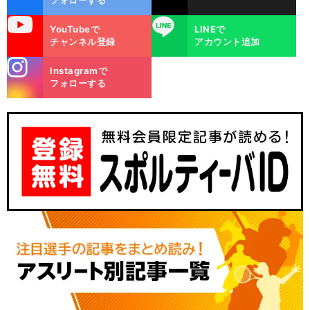
フォローする
uTube
LINE
YouTubeで
LINEで
チャンネル登録
アカウント追加
stagra
Instagramで
m
フォローする