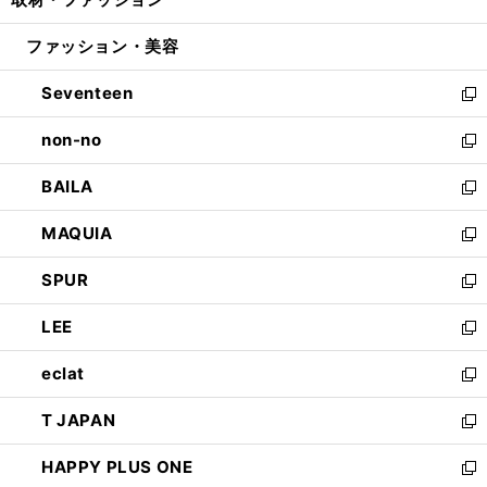
で
ド
ィ
い
開
ウ
ン
ウ
ファッション・美容
く
で
ド
ィ
開
ウ
ン
Seventeen
く
で
ド
新
開
ウ
し
non-no
く
で
い
新
開
ウ
し
BAILA
く
ィ
い
新
ン
ウ
し
MAQUIA
ド
ィ
い
新
ウ
ン
ウ
し
SPUR
で
ド
ィ
い
新
開
ウ
ン
ウ
し
LEE
く
で
ド
ィ
い
新
開
ウ
ン
ウ
し
eclat
く
で
ド
ィ
い
新
開
ウ
ン
ウ
し
T JAPAN
く
で
ド
ィ
い
新
開
ウ
ン
ウ
し
HAPPY PLUS ONE
く
で
ド
ィ
い
新