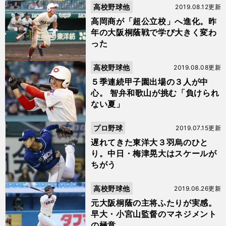
高校野球他
2019.08.12更新
高岡商が「超公立校」へ進化。昨
年の大阪桐蔭戦で学び大きく変わ
った
高校野球他
2019.08.08更新
５季連続甲子園出場の３人が中
心。 智弁和歌山が挑む「負けられ
ない夏」
プロ野球
2019.07.15更新
遅れてきた東洋大３羽烏のひと
り。中日・梅津晃大はスケールが
ちがう
高校野球他
2019.06.26更新
元大阪桐蔭の主将ふたりが実感。
早大・小宮山監督のマネジメント
の極意