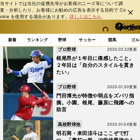
当サイトでは当社の提携先等がお客様のニーズ等について調
査・分析したり、お客様にお勧めの広告を表⽰する⽬的で Co
閉じ
okie を使⽤する場合があります。
詳しくはこちら
る
マイペ
web Sportiva (webスポルティーバ)
検索
メニュ
we
ー
「根尾昂」の検索結果 (5ページ目)
b
ジ
新着
ランキング
野球
サッカー
競馬
ゴル
ス
プロ野球
2020.02.22更新
ポ
ル
根尾昂が１年目に痛感したこと。
テ
２年目は「自分のスタイルを貫き
ィ
たい」
ー
バ
プロ野球
2020.01.30更新
門田博光が特徴や弱点をズバリ指
摘。小園、根尾、藤原に飛躍への
助言
高校野球他
2020.01.04更新
明石商・来田涼斗はここぞで打