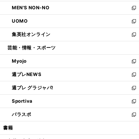
開
ウ
ン
ウ
し
MEN'S NON-NO
く
で
ド
ィ
い
新
開
ウ
ン
ウ
し
UOMO
く
で
ド
ィ
い
新
開
ウ
ン
ウ
し
集英社オンライン
く
で
ド
ィ
い
新
開
ウ
ン
ウ
し
芸能・情報・スポーツ
く
で
ド
ィ
い
開
ウ
ン
ウ
Myojo
く
で
ド
ィ
新
開
ウ
ン
し
週プレNEWS
く
で
ド
い
新
開
ウ
ウ
し
週プレ グラジャパ!
く
で
ィ
い
新
開
ン
ウ
し
Sportiva
く
ド
ィ
い
新
ウ
ン
ウ
し
パラスポ
で
ド
ィ
い
新
開
ウ
ン
ウ
し
書籍
く
で
ド
ィ
い
開
ウ
ン
ウ