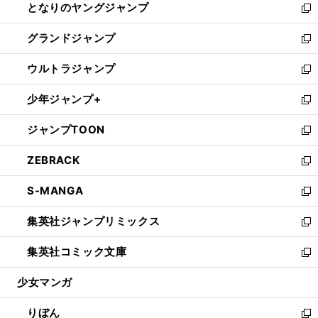
となりのヤングジャンプ
く
ド
ィ
い
新
ウ
ン
ウ
し
グランドジャンプ
で
ド
ィ
い
新
開
ウ
ン
ウ
し
ウルトラジャンプ
く
で
ド
ィ
い
新
開
ウ
ン
ウ
し
少年ジャンプ+
く
で
ド
ィ
い
新
開
ウ
ン
ウ
し
ジャンプTOON
く
で
ド
ィ
い
新
開
ウ
ン
ウ
し
ZEBRACK
く
で
ド
ィ
い
新
開
ウ
ン
ウ
し
S-MANGA
く
で
ド
ィ
い
新
開
ウ
ン
ウ
し
集英社ジャンプリミックス
く
で
ド
ィ
い
新
開
ウ
ン
ウ
し
集英社コミック文庫
く
で
ド
ィ
い
新
開
ウ
ン
ウ
し
少女マンガ
く
で
ド
ィ
い
開
ウ
ン
ウ
りぼん
く
で
ド
ィ
新