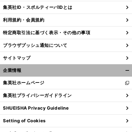
じ
集英社ID・スポルティーバIDとは
る
利用規約・会員規約
特定商取引法に基づく表示・その他の事項
ブラウザプッシュ通知について
サイトマップ
企業情報
開
く/
集英社ホームページ
新
閉
し
じ
集英社プライバシーガイドライン
い
る
ウ
SHUEISHA Privacy Guideline
ィ
ン
Setting of Cookies
ド
ウ