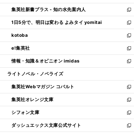
開
ン
ウ
し
集英社新書プラス - 知の水先案内人
く
ド
ィ
い
新
ウ
ン
ウ
し
1日5分で、明日は変わる よみタイ yomitai
で
ド
ィ
い
新
開
ウ
ン
ウ
し
kotoba
く
で
ド
ィ
い
新
開
ウ
ン
ウ
し
e!集英社
く
で
ド
ィ
い
新
開
ウ
ン
ウ
し
情報・知識＆オピニオン imidas
く
で
ド
ィ
い
新
開
ウ
ン
ウ
し
ライトノベル・ノベライズ
く
で
ド
ィ
い
開
ウ
ン
ウ
集英社Webマガジン コバルト
く
で
ド
ィ
新
開
ウ
ン
し
集英社オレンジ文庫
く
で
ド
い
新
開
ウ
ウ
し
シフォン文庫
く
で
ィ
い
新
開
ン
ウ
し
ダッシュエックス文庫公式サイト
く
ド
ィ
い
新
ウ
ン
ウ
し