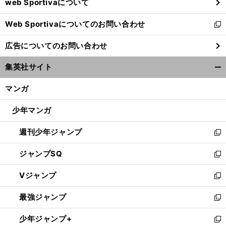
web Sportivaについて
で
開
Web Sportivaについてのお問い合わせ
く
新
し
広告についてのお問い合わせ
い
ウ
集英社サイト
ィ
開
ン
く/
マンガ
ド
閉
ウ
じ
少年マンガ
で
る
開
週刊少年ジャンプ
く
新
し
ジャンプSQ
い
新
ウ
し
Vジャンプ
ィ
い
新
ン
ウ
し
最強ジャンプ
ド
ィ
い
新
ウ
ン
ウ
し
少年ジャンプ+
で
ド
ィ
い
新