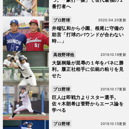
つ。「豪打一振」で世代最強の１
番打者へ
プロ野球
2020.04.20更新
井端弘和から小園、根尾に守備の
助言「打球のバウンドが合わない
時...」
高校野球他
2019.10.19更新
大阪桐蔭が屈辱の１年をバネに勝
利。履正社相手に伝統の粘りを見
せた
プロ野球
2019.10.17更新
巨人は即戦力よりスター選手。
佐々木朗希は菅野からエース論を
学べる
プロ野球
2019.10.15更新