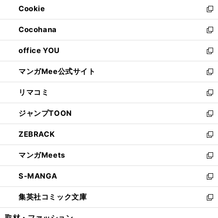
Cookie
く
で
ド
ィ
新
開
ウ
ン
し
Cocohana
く
で
ド
い
新
開
ウ
ウ
し
office YOU
く
で
ィ
い
新
開
ン
ウ
し
マンガMee公式サイト
く
ド
ィ
い
新
ウ
ン
ウ
し
リマコミ
で
ド
ィ
い
新
開
ウ
ン
ウ
し
ジャンプTOON
く
で
ド
ィ
い
新
開
ウ
ン
ウ
し
ZEBRACK
く
で
ド
ィ
い
新
開
ウ
ン
ウ
し
マンガMeets
く
で
ド
ィ
い
新
開
ウ
ン
ウ
し
S-MANGA
く
で
ド
ィ
い
新
開
ウ
ン
ウ
し
集英社コミック文庫
く
で
ド
ィ
い
新
開
ウ
ン
ウ
し
取材・ファッション
く