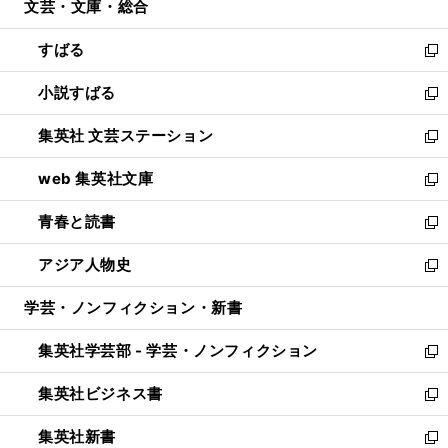
文芸・文庫・総合
く
で
ド
ィ
開
ウ
ン
すばる
く
で
ド
新
開
ウ
し
小説すばる
く
で
い
新
開
ウ
し
集英社 文芸ステーション
く
ィ
い
新
ン
ウ
し
web 集英社文庫
ド
ィ
い
新
ウ
ン
ウ
し
青春と読書
で
ド
ィ
い
新
開
ウ
ン
ウ
し
アジア人物史
く
で
ド
ィ
い
新
開
ウ
ン
ウ
し
学芸・ノンフィクション・新書
く
で
ド
ィ
い
開
ウ
ン
ウ
集英社学芸部 - 学芸・ノンフィクション
く
で
ド
ィ
新
開
ウ
ン
し
集英社ビジネス書
く
で
ド
い
新
開
ウ
ウ
し
集英社新書
く
で
ィ
い
新