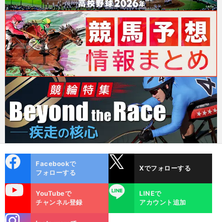
cebo
X
Facebookで
Xでフォローする
ok
フォローする
uTube
LINE
YouTubeで
LINEで
チャンネル登録
アカウント追加
stagra