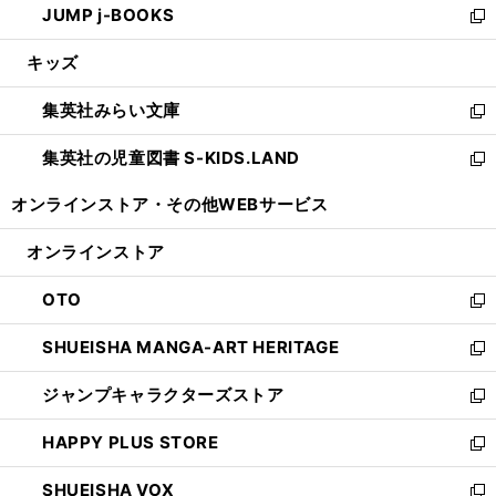
JUMP j-BOOKS
で
ド
ィ
い
新
開
ウ
ン
ウ
し
キッズ
く
で
ド
ィ
い
開
ウ
ン
ウ
集英社みらい文庫
く
で
ド
ィ
新
開
ウ
ン
し
集英社の児童図書 S-KIDS.LAND
く
で
ド
い
新
開
ウ
ウ
し
オンラインストア・
その他WEBサービス
く
で
ィ
い
開
ン
ウ
オンラインストア
く
ド
ィ
ウ
ン
OTO
で
ド
新
開
ウ
し
SHUEISHA MANGA-ART HERITAGE
く
で
い
新
開
ウ
し
ジャンプキャラクターズストア
く
ィ
い
新
ン
ウ
し
HAPPY PLUS STORE
ド
ィ
い
新
ウ
ン
ウ
し
SHUEISHA VOX
で
ド
ィ
い
新