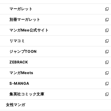
開
ウ
ン
し
マーガレット
く
で
ド
い
新
開
ウ
ウ
し
別冊マーガレット
く
で
ィ
い
新
開
ン
ウ
し
マンガMee公式サイト
く
ド
ィ
い
新
ウ
ン
ウ
し
リマコミ
で
ド
ィ
い
新
開
ウ
ン
ウ
し
ジャンプTOON
く
で
ド
ィ
い
新
開
ウ
ン
ウ
し
ZEBRACK
く
で
ド
ィ
い
新
開
ウ
ン
ウ
し
マンガMeets
く
で
ド
ィ
い
新
開
ウ
ン
ウ
し
S-MANGA
く
で
ド
ィ
い
新
開
ウ
ン
ウ
し
集英社コミック文庫
く
で
ド
ィ
い
新
開
ウ
ン
ウ
し
女性マンガ
く
で
ド
ィ
い
開
ウ
ン
ウ