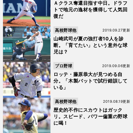
Ａクラス奪還目指す中日。ドラフ
トで地元の逸材を獲得して人気回
復だ
高校野球他
2019.09.27更新
山崎武司が夏の強打者10人を診
断。「育てたい」という意外な球
児は？
プロ野球
2019.09.06更新
ロッテ・藤原恭大が見つめる自
分。「木製バットで試行錯誤して
いる」
高校野球他
2019.08.19更新
歴史的不作にスカウトはガック
リ。スピード、パワー偏重の野球
に喝！