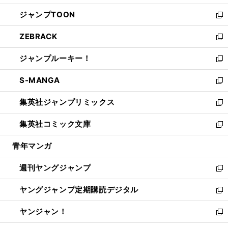
開
ウ
ン
ウ
し
ジャンプTOON
く
で
ド
ィ
い
新
開
ウ
ン
ウ
し
ZEBRACK
く
で
ド
ィ
い
新
開
ウ
ン
ウ
し
ジャンプルーキー！
く
で
ド
ィ
い
新
開
ウ
ン
ウ
し
S-MANGA
く
で
ド
ィ
い
新
開
ウ
ン
ウ
し
集英社ジャンプリミックス
く
で
ド
ィ
い
新
開
ウ
ン
ウ
し
集英社コミック文庫
く
で
ド
ィ
い
新
開
ウ
ン
ウ
し
青年マンガ
く
で
ド
ィ
い
開
ウ
ン
ウ
週刊ヤングジャンプ
く
で
ド
ィ
新
開
ウ
ン
し
ヤングジャンプ定期購読デジタル
く
で
ド
い
新
開
ウ
ウ
し
ヤンジャン！
く
で
ィ
い
新
開
ン
ウ
し