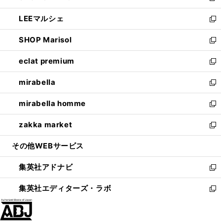
開
ウ
ン
ウ
し
LEEマルシェ
く
で
ド
ィ
い
新
開
ウ
ン
ウ
し
SHOP Marisol
く
で
ド
ィ
い
新
開
ウ
ン
ウ
し
eclat premium
く
で
ド
ィ
い
新
開
ウ
ン
ウ
し
mirabella
く
で
ド
ィ
い
新
開
ウ
ン
ウ
し
mirabella homme
く
で
ド
ィ
い
新
開
ウ
ン
ウ
し
zakka market
く
で
ド
ィ
い
新
開
ウ
ン
ウ
し
その他WEBサービス
く
で
ド
ィ
い
開
ウ
ン
ウ
集英社アドナビ
く
で
ド
ィ
新
開
ウ
ン
し
集英社エディターズ・ラボ
く
で
ド
い
新
開
ウ
ウ
し
く
で
ィ
い
開