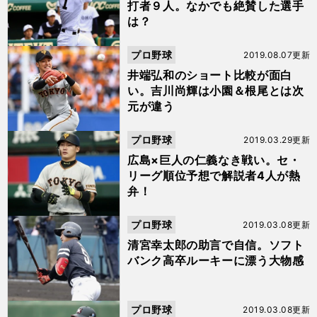
打者９人。なかでも絶賛した選手
は？
プロ野球
2019.08.07更新
井端弘和のショート比較が面白
い。吉川尚輝は小園＆根尾とは次
元が違う
プロ野球
2019.03.29更新
広島×巨人の仁義なき戦い。セ・
リーグ順位予想で解説者4人が熱
弁！
プロ野球
2019.03.08更新
清宮幸太郎の助言で自信。ソフト
バンク高卒ルーキーに漂う大物感
プロ野球
2019.03.08更新