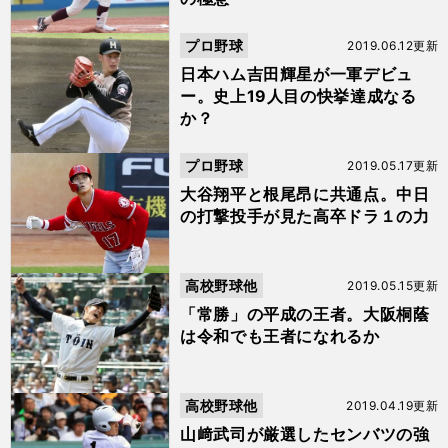
プロ野球
2019.06.12更新
日本ハム吉田輝星が一軍デビュ
ー。史上19人目の快挙達成なる
か？
プロ野球
2019.05.17更新
大谷翔平と根尾昂に共通点。中日
の打撃投手が見た高卒ドラ１の力
高校野球他
2019.05.15更新
「常勝」の平成の王者。大阪桐蔭
は令和でも王者になれるか
高校野球他
2019.04.19更新
山﨑武司が厳選したセンバツの強