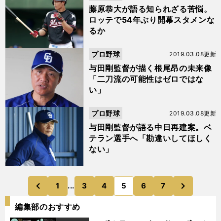
藤原恭大が語る知られざる苦悩。
ロッテで54年ぶり開幕スタメンな
るか
プロ野球
2019.03.08更新
与田剛監督が描く根尾昂の未来像
「二刀流の可能性はゼロではな
い」
プロ野球
2019.03.08更新
与田剛監督が語る中日再建案。ベ
テラン選手へ「勘違いしてほしく
ない」
次
1
...
3
4
5
6
7
のページへ
のページへ
前
編集部のおすすめ