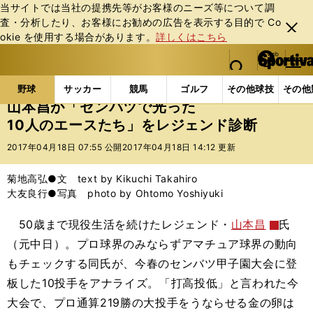
当サイトでは当社の提携先等がお客様のニーズ等について調
査・分析したり、お客様にお勧めの広告を表⽰する⽬的で Co
閉じ
okie を使⽤する場合があります。
詳しくはこちら
る
マイペ
web Sportiva (webスポルティーバ)
検索
メニュ
we
ー
野球の記事一覧
高校野球他
山本昌が「センバツで光
b
ジ
野球
サッカー
競馬
ゴルフ
その他球技
その他
ス
山本昌が「センバツで光った
ポ
10人のエースたち」をレジェンド診断
ル
テ
2017年04月18日 07:55 公開
2017年04月18日 14:12 更新
ィ
ー
菊地高弘●文 text by Kikuchi Takahiro
バ
大友良行●写真 photo by Ohtomo Yoshiyuki
50歳まで現役生活を続けたレジェンド・
山本昌
氏
（元中日）。プロ球界のみならずアマチュア球界の動向
もチェックする同氏が、今春のセンバツ甲子園大会に登
板した10投手をアナライズ。「打高投低」と言われた今
大会で、プロ通算219勝の大投手をうならせる金の卵は