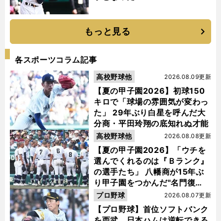
もっと見る
各スポーツコラム記事
高校野球他
2026.08.09更新
【夏の甲子園2026】初球150
キロで「球場の雰囲気が変わっ
た」 29年ぶり白星を呼んだ大
分商・平田玲翔の底知れぬ才能
高校野球他
2026.08.08更新
【夏の甲子園2026】「ウチを
選んでくれるのは『Ｂランク』
の選手たち」 八幡商が15年ぶ
り甲子園をつかんだ"名門復
活"の舞台裏
プロ野球
2026.08.07更新
【プロ野球】首位ソフトバンク
を西武、日本ハムは逆転できる