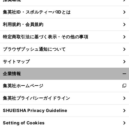
閉
じ
集英社ID・スポルティーバIDとは
る
利用規約・会員規約
特定商取引法に基づく表示・その他の事項
ブラウザプッシュ通知について
サイトマップ
企業情報
開
く/
集英社ホームページ
新
閉
し
じ
集英社プライバシーガイドライン
い
セ
」
。
る
前
へ
ウ
11
SHUEISHA Privacy Guideline
ィ
ン
Setting of Cookies
ド