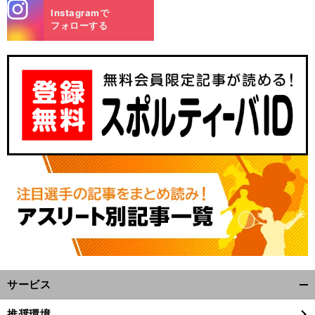
stagra
Instagramで
m
フォローする
サービス
開
く/
推奨環境