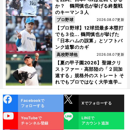
か？ 鶴岡慎也が挙げる終盤戦
のキーマン３人
プロ野球
2026.08.07更新
【プロ野球】12球団最多本塁打
でも３位... 鶴岡慎也が挙げた
「日本ハムの誤算」とソフトバ
ンク追撃のカギ
高校野球他
2026.08.07更新
【夏の甲子園2026】聖隷クリ
ストファー・高部陸の「２回加
速する」規格外のストレート そ
れでもプロではなく大学進学を
選ぶ理由
cebo
X
Facebookで
Xでフォローする
ok
フォローする
uTube
LINE
YouTubeで
LINEで
チャンネル登録
アカウント追加