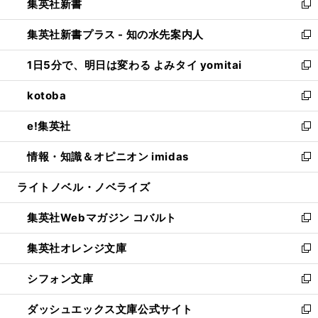
集英社新書
く
で
ィ
い
新
開
ン
ウ
し
集英社新書プラス - 知の水先案内人
く
ド
ィ
い
新
ウ
ン
ウ
し
1日5分で、明日は変わる よみタイ yomitai
で
ド
ィ
い
新
開
ウ
ン
ウ
し
kotoba
く
で
ド
ィ
い
新
開
ウ
ン
ウ
し
e!集英社
く
で
ド
ィ
い
新
開
ウ
ン
ウ
し
情報・知識＆オピニオン imidas
く
で
ド
ィ
い
新
開
ウ
ン
ウ
し
ライトノベル・ノベライズ
く
で
ド
ィ
い
開
ウ
ン
ウ
集英社Webマガジン コバルト
く
で
ド
ィ
新
開
ウ
ン
し
集英社オレンジ文庫
く
で
ド
い
新
開
ウ
ウ
し
シフォン文庫
く
で
ィ
い
新
開
ン
ウ
し
ダッシュエックス文庫公式サイト
く
ド
ィ
い
新