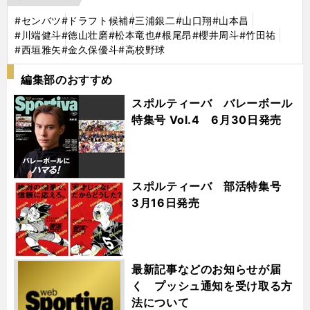
#センバツ
#ドラフト候補
#三浦銀二
#山口翔
#山本昌
#川端健斗
#徳山壮磨
#松本竜也
#根尾昂
#櫻井周斗
#竹田祐
#西垣雅矢
#金久保優斗
#高校野球
編集部のおすすめ
スポルティーバ バレーボール
特集号 Vol.4 6月30日発売
スポルティーバ 部活特集号
3月16日発売
最新記事などのお知らせが届
く プッシュ通知を受け取る方
法について