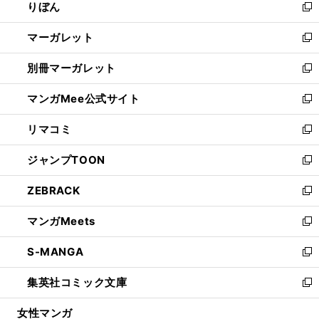
りぼん
く
で
ド
ィ
新
開
ウ
ン
し
マーガレット
く
で
ド
い
新
開
ウ
ウ
し
別冊マーガレット
く
で
ィ
い
新
開
ン
ウ
し
マンガMee公式サイト
く
ド
ィ
い
新
ウ
ン
ウ
し
リマコミ
で
ド
ィ
い
新
開
ウ
ン
ウ
し
ジャンプTOON
く
で
ド
ィ
い
新
開
ウ
ン
ウ
し
ZEBRACK
く
で
ド
ィ
い
新
開
ウ
ン
ウ
し
マンガMeets
く
で
ド
ィ
い
新
開
ウ
ン
ウ
し
S-MANGA
く
で
ド
ィ
い
新
開
ウ
ン
ウ
し
集英社コミック文庫
く
で
ド
ィ
い
新
開
ウ
ン
ウ
し
女性マンガ
く
で
ド
ィ
い