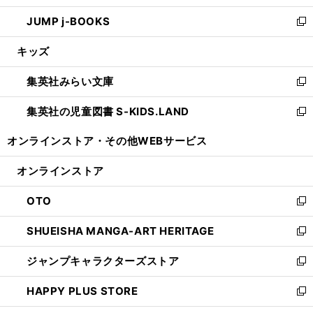
ウ
ン
ウ
し
JUMP j-BOOKS
で
ド
ィ
い
新
開
ウ
ン
ウ
し
キッズ
く
で
ド
ィ
い
開
ウ
ン
ウ
集英社みらい文庫
く
で
ド
ィ
新
開
ウ
ン
し
集英社の児童図書 S-KIDS.LAND
く
で
ド
い
新
開
ウ
ウ
し
オンラインストア・
その他WEBサービス
く
で
ィ
い
開
ン
ウ
オンラインストア
く
ド
ィ
ウ
ン
OTO
で
ド
新
開
ウ
し
SHUEISHA MANGA-ART HERITAGE
く
で
い
新
開
ウ
し
ジャンプキャラクターズストア
く
ィ
い
新
ン
ウ
し
HAPPY PLUS STORE
ド
ィ
い
新
ウ
ン
ウ
し