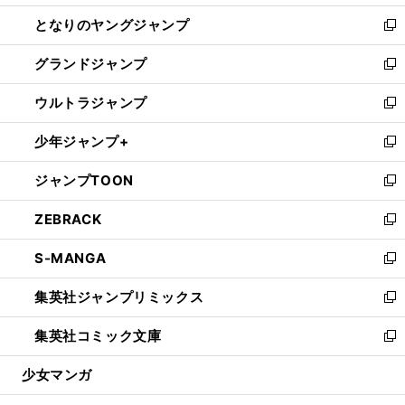
開
ン
ウ
し
となりのヤングジャンプ
く
ド
ィ
い
新
ウ
ン
ウ
し
グランドジャンプ
で
ド
ィ
い
新
開
ウ
ン
ウ
し
ウルトラジャンプ
く
で
ド
ィ
い
新
開
ウ
ン
ウ
し
少年ジャンプ+
く
で
ド
ィ
い
新
開
ウ
ン
ウ
し
ジャンプTOON
く
で
ド
ィ
い
新
開
ウ
ン
ウ
し
ZEBRACK
く
で
ド
ィ
い
新
開
ウ
ン
ウ
し
S-MANGA
く
で
ド
ィ
い
新
開
ウ
ン
ウ
し
集英社ジャンプリミックス
く
で
ド
ィ
い
新
開
ウ
ン
ウ
し
集英社コミック文庫
く
で
ド
ィ
い
新
開
ウ
ン
ウ
し
少女マンガ
く
で
ド
ィ
い
開
ウ
ン
ウ