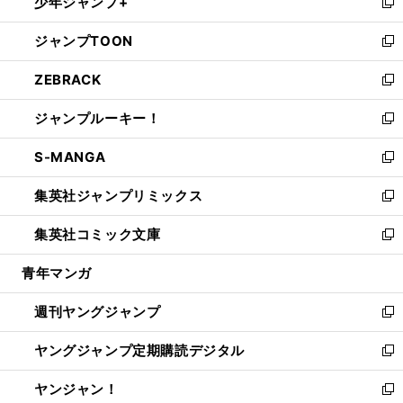
少年ジャンプ+
で
ド
ィ
い
新
開
ウ
ン
ウ
し
ジャンプTOON
く
で
ド
ィ
い
新
開
ウ
ン
ウ
し
ZEBRACK
く
で
ド
ィ
い
新
開
ウ
ン
ウ
し
ジャンプルーキー！
く
で
ド
ィ
い
新
開
ウ
ン
ウ
し
S-MANGA
く
で
ド
ィ
い
新
開
ウ
ン
ウ
し
集英社ジャンプリミックス
く
で
ド
ィ
い
新
開
ウ
ン
ウ
し
集英社コミック文庫
く
で
ド
ィ
い
新
開
ウ
ン
ウ
し
青年マンガ
く
で
ド
ィ
い
開
ウ
ン
ウ
週刊ヤングジャンプ
く
で
ド
ィ
新
開
ウ
ン
し
ヤングジャンプ定期購読デジタル
く
で
ド
い
新
開
ウ
ウ
し
ヤンジャン！
く
で
ィ
い
新