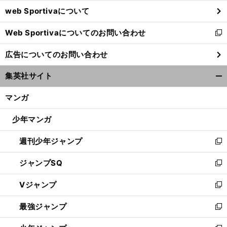
ウ
web Sportivaについて
で
開
Web Sportivaについてのお問い合わせ
く
新
し
広告についてのお問い合わせ
い
ウ
集英社サイト
ィ
開
ン
く/
マンガ
ド
閉
ウ
じ
少年マンガ
で
る
開
週刊少年ジャンプ
く
新
し
ジャンプSQ
い
新
ウ
し
Vジャンプ
ィ
い
新
ン
ウ
し
最強ジャンプ
ド
ィ
い
新
ウ
ン
ウ
し