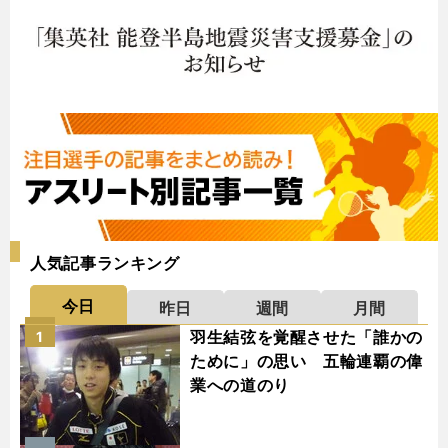
人気記事ランキング
今日
昨日
週間
月間
羽生結弦を覚醒させた「誰かの
1
ために」の思い 五輪連覇の偉
業への道のり