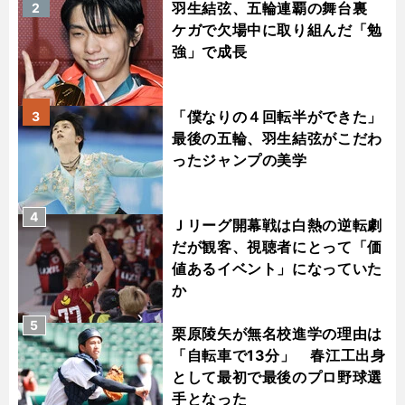
羽生結弦、五輪連覇の舞台裏
2
ケガで欠場中に取り組んだ「勉
強」で成長
「僕なりの４回転半ができた」
3
最後の五輪、羽生結弦がこだわ
ったジャンプの美学
4
Ｊリーグ開幕戦は白熱の逆転劇
だが観客、視聴者にとって「価
値あるイベント」になっていた
か
5
栗原陵矢が無名校進学の理由は
「自転車で13分」 春江工出身
として最初で最後のプロ野球選
手となった