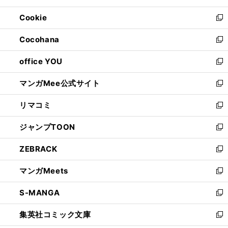
開
ウ
ン
ウ
Cookie
く
で
ド
ィ
新
開
ウ
ン
し
Cocohana
く
で
ド
い
新
開
ウ
ウ
し
office YOU
く
で
ィ
い
新
開
ン
ウ
し
マンガMee公式サイト
く
ド
ィ
い
新
ウ
ン
ウ
し
リマコミ
で
ド
ィ
い
新
開
ウ
ン
ウ
し
ジャンプTOON
く
で
ド
ィ
い
新
開
ウ
ン
ウ
し
ZEBRACK
く
で
ド
ィ
い
新
開
ウ
ン
ウ
し
マンガMeets
く
で
ド
ィ
い
新
開
ウ
ン
ウ
し
S-MANGA
く
で
ド
ィ
い
新
開
ウ
ン
ウ
し
集英社コミック文庫
く
で
ド
ィ
い
新
開
ウ
ン
ウ
し