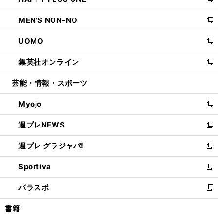
ィ
い
新
開
ウ
ン
ウ
し
MEN'S NON-NO
く
で
ド
ィ
い
新
開
ウ
ン
ウ
し
UOMO
く
で
ド
ィ
い
新
開
ウ
ン
ウ
し
集英社オンライン
く
で
ド
ィ
い
新
開
ウ
ン
ウ
し
芸能・情報・スポーツ
く
で
ド
ィ
い
開
ウ
ン
ウ
Myojo
く
で
ド
ィ
新
開
ウ
ン
し
週プレNEWS
く
で
ド
い
新
開
ウ
ウ
し
週プレ グラジャパ!
く
で
ィ
い
新
開
ン
ウ
し
Sportiva
く
ド
ィ
い
新
ウ
ン
ウ
し
パラスポ
で
ド
ィ
い
新
開
ウ
ン
ウ
し
書籍
く
で
ド
ィ
い