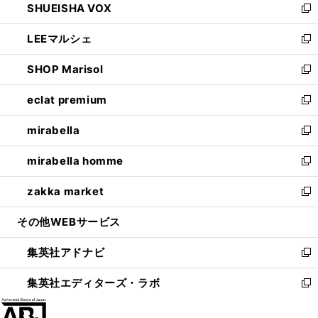
SHUEISHA VOX
で
ド
ィ
い
新
開
ウ
ン
ウ
し
LEEマルシェ
く
で
ド
ィ
い
新
開
ウ
ン
ウ
し
SHOP Marisol
く
で
ド
ィ
い
新
開
ウ
ン
ウ
し
eclat premium
く
で
ド
ィ
い
新
開
ウ
ン
ウ
し
mirabella
く
で
ド
ィ
い
新
開
ウ
ン
ウ
し
mirabella homme
く
で
ド
ィ
い
新
開
ウ
ン
ウ
し
zakka market
く
で
ド
ィ
い
新
開
ウ
ン
ウ
し
その他WEBサービス
く
で
ド
ィ
い
開
ウ
ン
ウ
集英社アドナビ
く
で
ド
ィ
新
開
ウ
ン
し
集英社エディターズ・ラボ
く
で
ド
い
新
開
ウ
ウ
し
く
で
ィ
い