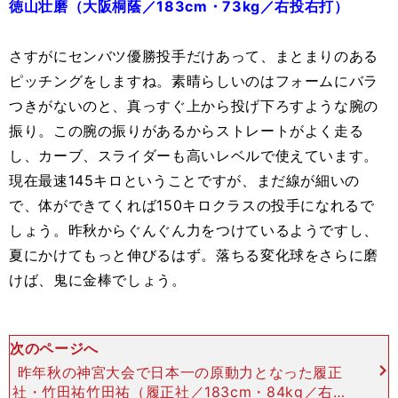
徳山壮磨（大阪桐蔭／183cm・73kg／右投右打）
さすがにセンバツ優勝投手だけあって、まとまりのある
ピッチングをしますね。素晴らしいのはフォームにバラ
つきがないのと、真っすぐ上から投げ下ろすような腕の
振り。この腕の振りがあるからストレートがよく走る
し、カーブ、スライダーも高いレベルで使えています。
現在最速145キロということですが、まだ線が細いの
で、体ができてくれば150キロクラスの投手になれるで
しょう。昨秋からぐんぐん力をつけているようですし、
夏にかけてもっと伸びるはず。落ちる変化球をさらに磨
けば、鬼に金棒でしょう。
次のページへ
昨年秋の神宮大会で日本一の原動力となった履正
社・竹田祐竹田祐（履正社／183cm・84kg／右投