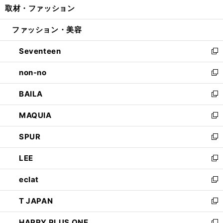
取材・ファッション
く
で
ド
ィ
い
開
ウ
ン
ウ
ファッション・美容
く
で
ド
ィ
開
ウ
ン
Seventeen
く
で
ド
新
開
ウ
し
non-no
く
で
い
新
開
ウ
し
BAILA
く
ィ
い
新
ン
ウ
し
MAQUIA
ド
ィ
い
新
ウ
ン
ウ
し
SPUR
で
ド
ィ
い
新
開
ウ
ン
ウ
し
LEE
く
で
ド
ィ
い
新
開
ウ
ン
ウ
し
eclat
く
で
ド
ィ
い
新
開
ウ
ン
ウ
し
T JAPAN
く
で
ド
ィ
い
新
開
ウ
ン
ウ
し
HAPPY PLUS ONE
く
で
ド