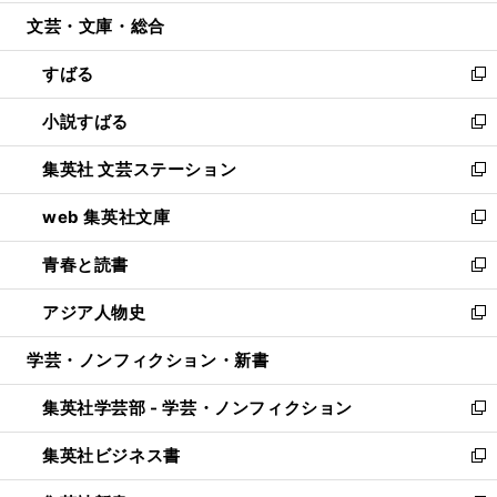
開
ウ
ン
ウ
文芸・文庫・総合
く
で
ド
ィ
開
ウ
ン
すばる
く
で
ド
新
開
ウ
し
小説すばる
く
で
い
新
開
ウ
し
集英社 文芸ステーション
く
ィ
い
新
ン
ウ
し
web 集英社文庫
ド
ィ
い
新
ウ
ン
ウ
し
青春と読書
で
ド
ィ
い
新
開
ウ
ン
ウ
し
アジア人物史
く
で
ド
ィ
い
新
開
ウ
ン
ウ
し
学芸・ノンフィクション・新書
く
で
ド
ィ
い
開
ウ
ン
ウ
集英社学芸部 - 学芸・ノンフィクション
く
で
ド
ィ
新
開
ウ
ン
し
集英社ビジネス書
く
で
ド
い
新
開
ウ
ウ
し