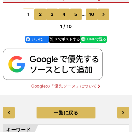
右打）彼もセンバツの決勝まで勝ち上がった投手と
いうこともあり、ゲームメークがうまい実戦派です
次
1
2
3
4
5
...
10
のページへ
ね。特徴的な
1 / 10
いいね
Xでポストする
LINEで送る
line
faceboo
x
k
Googleの「優先ソース」について
一覧に戻る
キーワード