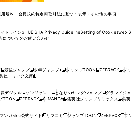
利用規約・会員規約
特定商取引法に基づく表示・その他の事項
プ
ガイドライン
SHUEISHA Privacy Guideline
Setting of Cookies
web 
告についてのお問い合わせ
プ
最強ジャンプ
少年ジャンプ+
ジャンプTOON
ZEBRACK
ジ
新
新
新
新
新
英社コミック文庫
し
新
し
し
し
し
い
い
し
い
い
い
ウ
ウ
い
ウ
ウ
ウ
購読デジタル
ヤンジャン！
となりのヤングジャンプ
グランドジ
新
新
新
ィ
ィ
ウ
ィ
ィ
ィ
プTOON
ZEBRACK
S-MANGA
集英社ジャンプリミックス
集英
新
し
新
し
新
し
新
ン
ン
ィ
ン
ン
ン
し
い
し
い
し
い
し
ド
ド
ン
ド
ド
ド
い
ウ
い
ウ
い
ウ
い
ウ
ウ
ド
ウ
ウ
ウ
マンガMee公式サイト
リマコミ
ジャンプTOON
ZEBRACK
マン
新
新
新
新
ウ
ィ
ウ
ィ
ウ
ィ
ウ
で
で
ウ
で
で
で
し
し
し
し
し
ィ
ン
ィ
ン
ィ
ン
ィ
開
開
で
開
開
開
い
い
い
い
い
ン
ド
ン
ド
ン
ド
ン