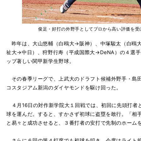
俊足・好打の外野手としてプロから高い評価を受
昨年は、大山悠輔（白鴎大→阪神）、中塚駿太（白鴎大
祉大→中日）、狩野行寿（平成国際大→DeNA）の４選
ップ著しい関甲新学生野球。
その春季リーグで、上武大のドラフト候補外野手・島田
コスタジアム新潟のダイヤモンドを駆け回った。
４月16日の対作新学院大１回戦では、初回に先頭打者
球を運んだ。すると、すかさず初球に盗塁を敢行。「相
と易々と成功させると、３番打者の安打で先制のホーム
さらに６回の第４打席でも初球を叩き、今度はライト前