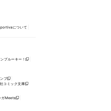
Sportivaについて
ャンプルーキー！
新
し
い
ウ
ャンプ
新
ィ
社コミック文庫
し
新
ン
い
し
ド
ウ
い
ウ
ガMeets
新
ィ
ウ
で
し
ン
ィ
開
い
ド
ン