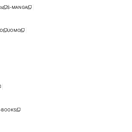
く
ウ
ウ
ド
s
S-MANGA
新
新
ィ
で
ウ
し
し
ン
開
で
い
い
ド
く
開
ウ
ウ
ウ
NO
UOMO
く
新
新
ィ
ィ
で
し
し
ン
ン
開
い
い
ド
ド
く
ウ
ウ
ウ
ウ
ィ
ィ
で
で
ン
ン
開
開
ド
ド
く
く
ウ
ウ
で
で
開
開
く
く
し
い
ウ
j-BOOKS
新
ィ
し
ン
い
ド
ウ
ウ