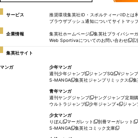
サービス
推奨環境
集英社ID・スポルティーバIDとは
ブラウザプッシュ通知について
サイトマッ
企業情報
集英社ホームページ
集英社プライバシー
新
Web Sportivaについてのお問い合わせ
広
し
新
い
し
集英社サイト
ウ
い
ィ
ウ
マンガ
少年マンガ
ン
ィ
週刊少年ジャンプ
ジャンプSQ
Vジャン
ド
ン
新
新
S-MANGA
集英社ジャンプリミックス
集
ウ
ド
新
し
し
新
で
ウ
し
い
い
し
青年マンガ
開
で
い
ウ
ウ
い
週刊ヤングジャンプ
ヤングジャンプ定期
新
く
開
ウ
ィ
ィ
ウ
ウルトラジャンプ
少年ジャンプ+
ジャン
新
し
新
く
ィ
ン
ン
ィ
し
い
し
ン
ド
ド
ン
少女マンガ
い
ウ
い
ド
ウ
ウ
ド
りぼん
マーガレット
別冊マーガレット
新
新
新
ウ
ィ
ウ
ウ
で
で
ウ
S-MANGA
集英社コミック文庫
し
新
し
新
ィ
ン
ィ
で
開
開
で
い
し
い
し
ン
ド
ン