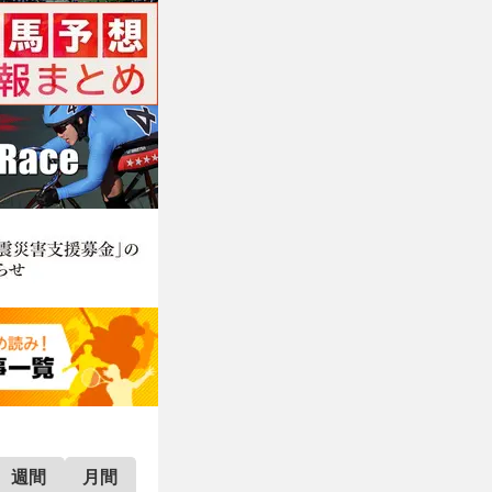
週間
月間