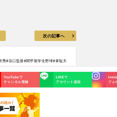
次の記事へ
祥秀
#谷口監督
#関甲新学生野球
#韋駄天
Instagra
LINE
YouTubeで
LINEで
Inst
m
チャンネル登録
アカウント追加
フォ