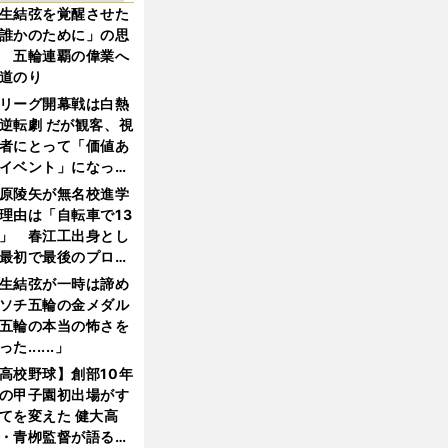
生結弦を覚醒させた
誰かのために」の思
 五輪連覇の偉業へ
道のり
リーグ開幕戦は白熱
逆転劇 だが観客、視
者にとって「価値あ
イベント」になって
たか
原陵矢が無名校進学
理由は「自転車で13
」 春江工出身とし
最初で最後のプロ野
選手となった
生結弦が一時は諦め
ソチ五輪の金メダル
五輪の本当の怖さを
った......」
高校野球】創部10年
の甲子園初出場がす
てを変えた 健大高
・青栁監督が語る