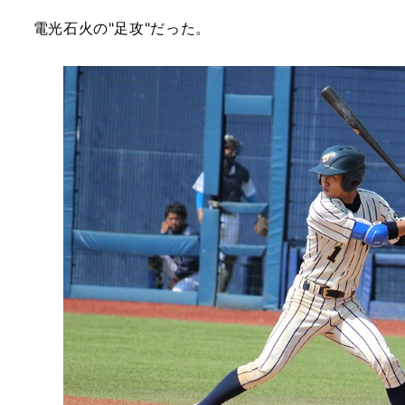
電光石火の"足攻"だった。