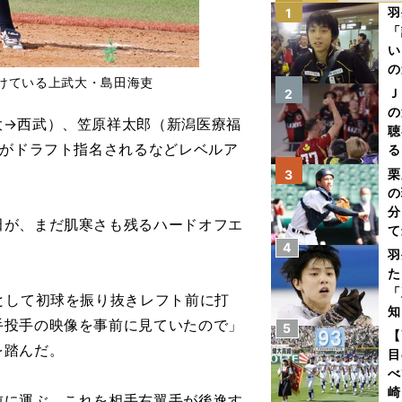
羽
1
「
い
の
けている上武大・島田海吏
Ｊ
2
の
→西武）、笠原祥太郎（新潟医療福
聴
手がドラフト指名されるなどレベルア
る
い
栗
3
の
分
が、まだ肌寒さも残るハードオフエ
て
4
球
羽
た
「
として初球を振り抜きレフト前に打
知
手投手の映像を事前に見ていたので」
5
【
を踏んだ。
目
べ
崎
に運ぶ。これを相手右翼手が後逸す