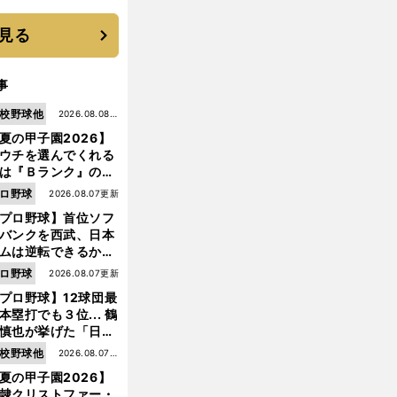
機動破壊」はこうし
生まれた
見る
事
校野球他
2026.08.08更
夏の甲子園2026】
新
ウチを選んでくれる
は『Ｂランク』の選
たち」 八幡商が15
ロ野球
2026.08.07更新
ぶり甲子園をつかん
プロ野球】首位ソフ
"名門復活"の舞台裏
バンクを西武、日本
ムは逆転できるか？
鶴岡慎也が挙げる終
ロ野球
2026.08.07更新
戦のキーマン３人
プロ野球】12球団最
本塁打でも３位... 鶴
慎也が挙げた「日本
ムの誤算」とソフト
校野球他
2026.08.07更
ンク追撃のカギ
夏の甲子園2026】
新
隷クリストファー・