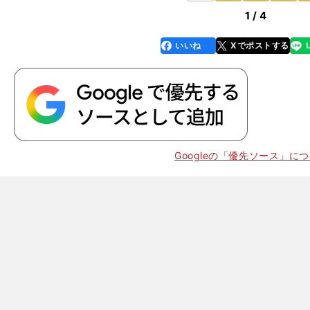
1 / 4
いいね
Xでポストする
line
faceboo
x
k
セ
」
10
Googleの「優先ソース」に