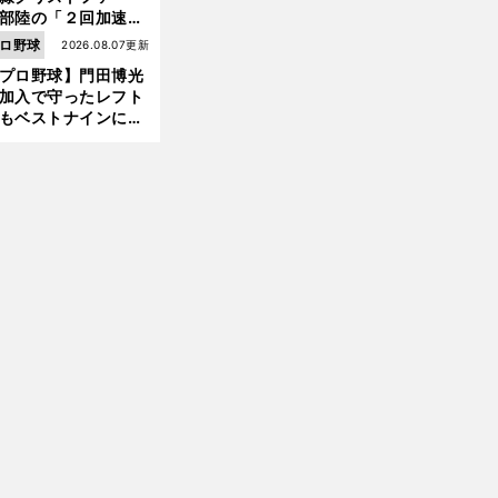
部陸の「２回加速す
」規格外のストレー
ロ野球
2026.08.07更新
 それでもプロではな
プロ野球】門田博光
大学進学を選ぶ理由
加入で守ったレフト
もベストナインに輝
た石嶺和彦 「サッ
前
」という愛称は松永
へ
美がきっかけ？