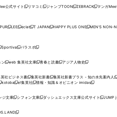
く
く
開
く
く
く
ウ
ウ
ウ
ウ
ウ
ド
ウ
ド
ウ
ド
ウ
ド
ee公式サイト
リマコミ
ジャンプTOON
ZEBRACK
マンガMeet
く
新
新
新
新
ィ
ィ
ィ
ィ
ィ
ウ
で
ウ
で
ウ
で
ウ
し
し
し
し
ン
ン
ン
ン
ン
で
開
で
開
で
開
で
い
い
い
い
ド
ド
ド
ド
ド
開
く
開
く
開
く
開
ウ
ウ
ウ
ウ
ウ
ウ
ウ
ウ
ウ
PUR
LEE
eclat
T JAPAN
HAPPY PLUS ONE
MEN'S NON-
く
く
く
く
新
新
新
新
新
ィ
ィ
ィ
ィ
で
で
で
で
で
し
し
し
し
し
ン
ン
ン
ン
開
開
開
開
開
い
い
い
い
い
ド
ド
ド
ド
く
く
く
く
く
ウ
ウ
ウ
ウ
ウ
ウ
ウ
ウ
ウ
Sportiva
パラスポ
新
新
ィ
ィ
ィ
ィ
ィ
で
で
で
で
し
し
し
ン
ン
ン
ン
ン
開
開
開
開
い
い
い
ド
ド
ド
ド
ド
ョン
web 集英社文庫
青春と読書
アジア人物史
く
く
く
く
新
新
新
新
ウ
ウ
ウ
ウ
ウ
ウ
ウ
ウ
し
し
し
し
ィ
ィ
ィ
で
で
で
で
で
い
い
い
い
ン
ン
ン
集英社ビジネス書
集英社新書
集英社新書プラス - 知の水先案内人
開
開
開
開
開
新
新
新
ウ
ウ
ウ
ウ
ド
ド
ド
kotoba
e!集英社
情報・知識＆オピニオン imidas
く
く
く
く
く
新
し
新
し
新
ィ
ィ
ィ
ィ
ウ
ウ
ウ
し
し
い
し
い
し
ン
ン
ン
ン
で
で
で
い
い
ウ
い
ウ
い
ド
ド
ド
ド
ンジ文庫
シフォン文庫
ダッシュエックス文庫公式サイト
JUMP 
開
開
開
新
新
新
ウ
ウ
ィ
ウ
ィ
ウ
ウ
ウ
ウ
ウ
く
く
く
し
し
し
ィ
ィ
ン
ィ
ン
ィ
で
で
で
で
い
い
い
ン
ン
ド
ン
ド
ン
S.LAND
開
開
開
開
新
ウ
ウ
ウ
ド
ド
ウ
ド
ウ
ド