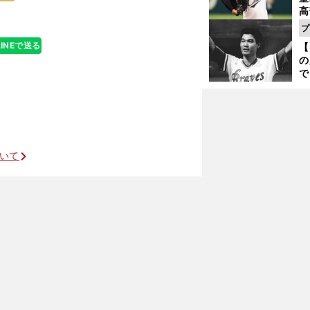
高
る
プ
ト
LINEで送る
【
く
の
で
い
サ
をレジェンド診断
浩
ついて