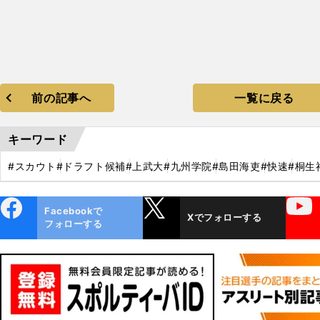
前の記事へ
一覧に戻る
キーワード
#スカウト
#ドラフト候補
#上武大
#九州学院
#島田海吏
#快速
#桐生
ebo
X
YouTube
Facebookで
Xでフォローする
ok
フォローする