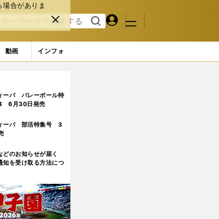
る場合がありま
マイペ
閉じ
検索
メニュ
ー
る
す
ジ
る
動画
インフォ
ィーバ バレーボール特
.4 6月30日発売
ィーバ 部活特集号 3
売
などのお知らせが届く
通知を受け取る方法につ