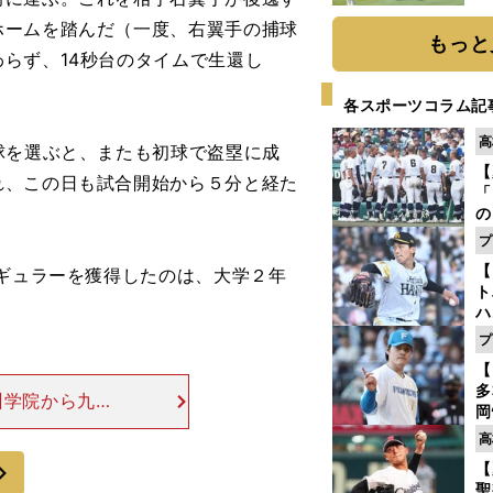
「
ホームを踏んだ（一度、右翼手の捕球
て
もっと
らず、14秒台のタイムで生還し
各スポーツコラム記
高
球を選ぶと、またも初球で盗塁に成
【
れ、この日も試合開始から５分と経た
「
の
手
プ
年
【
ギュラーを獲得したのは、大学２年
だ
ト
ハ
プ
盤
【
多
州学院から九州
岡
た。その遺伝子
ハ
高
属する傍ら、陸
バ
次
【
聖