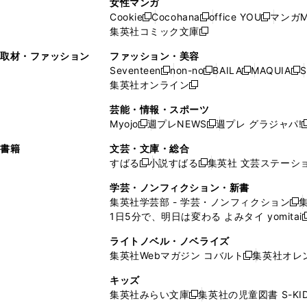
女性マンガ
開
く
く
開
ウ
い
ウ
い
ド
ウ
ド
Cookie
Cocohana
office YOU
マンガM
く
く
新
新
新
ィ
ウ
ィ
ウ
ウ
で
ウ
集英社コミック文庫
し
新
し
し
ン
ィ
ン
ィ
で
開
で
い
し
い
い
ド
ン
ド
ン
取材・ファッション
ファッション・美容
開
く
開
ウ
い
ウ
ウ
ウ
ド
ウ
ド
Seventeen
non-no
BAILA
MAQUIA
S
く
く
新
新
新
新
ィ
ウ
ィ
ィ
で
ウ
で
ウ
集英社オンライン
し
新
し
し
し
ン
ィ
ン
ン
開
で
開
で
い
し
い
い
い
ド
ン
ド
ド
芸能・情報・スポーツ
く
開
く
開
ウ
い
ウ
ウ
ウ
ウ
ド
ウ
ウ
Myojo
週プレNEWS
週プレ グラジャパ!
く
く
新
新
新
ィ
ウ
ィ
ィ
ィ
で
ウ
で
で
し
し
ン
ィ
ン
ン
ン
書籍
文芸・文庫・総合
開
で
開
開
い
い
ド
ン
ド
ド
ド
すばる
小説すばる
集英社 文芸ステーシ
く
開
く
く
新
新
ウ
ウ
ウ
ド
ウ
ウ
ウ
く
し
し
ィ
ィ
学芸・ノンフィクション・新書
で
ウ
で
で
で
い
い
ン
ン
集英社学芸部 - 学芸・ノンフィクション
開
で
開
開
開
新
ウ
ウ
ド
ド
1日5分で、明日は変わる よみタイ yomitai
く
開
く
く
く
し
新
ィ
ィ
ウ
ウ
く
い
ン
ン
ライトノベル・ノベライズ
で
で
ウ
ド
ド
集英社Webマガジン コバルト
集英社オレ
開
開
新
ィ
ウ
ウ
く
く
し
ン
キッズ
で
で
い
ド
集英社みらい文庫
集英社の児童図書 S-KID
開
開
新
ウ
ウ