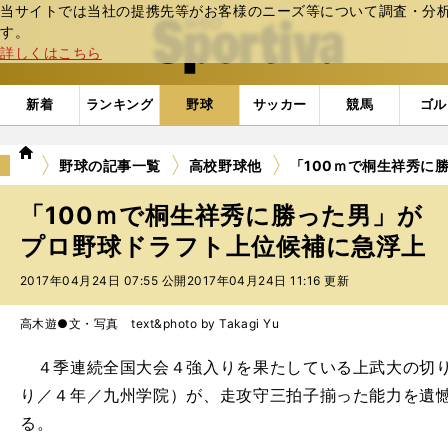
当サイトでは当社の提携先等がお客様のニーズ等について調査・分析し
web Sportiva (webスポルティーバ)
す。
詳しくはこちら
新着
ランキング
野球
サッカー
競馬
ゴル
we
野球の記事一覧
高校野球他
「100ｍで桐生祥秀に
b
ス
「100ｍで桐生祥秀に勝った男」が
ポ
ル
プロ野球ドラフト上位候補に急浮上
テ
2017年04月24日 07:55 公開
2017年04月24日 11:16 更新
ィ
ー
バ
高木遊●文・写真 text&photo by Takagi Yu
４季連続全国大会４強入りを果たしている上武大の切り
り／４年／九州学院）が、走攻守三拍子揃った能力を遺
る。