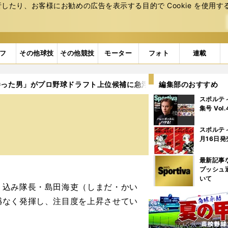
たり、お客様にお勧めの広告を表⽰する⽬的で Cookie を使⽤す
フ
その他球技
その他競技
モーター
フォト
連載
勝った男」がプロ野球ドラフト上位候補に急浮上
編集部のおすすめ
スポルテ
集号 Vol
スポルテ
月16日発
最新記事
プッシュ
いて
込み隊長・島田海吏（しまだ・かい
憾なく発揮し、注目度を上昇させてい