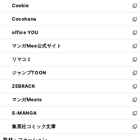
Cookie
く
で
ド
ィ
新
開
ウ
ン
し
Cocohana
く
で
ド
い
新
開
ウ
ウ
し
office YOU
く
で
ィ
い
新
開
ン
ウ
し
マンガMee公式サイト
く
ド
ィ
い
新
ウ
ン
ウ
し
リマコミ
で
ド
ィ
い
新
開
ウ
ン
ウ
し
ジャンプTOON
く
で
ド
ィ
い
新
開
ウ
ン
ウ
し
ZEBRACK
く
で
ド
ィ
い
新
開
ウ
ン
ウ
し
マンガMeets
く
で
ド
ィ
い
新
開
ウ
ン
ウ
し
S-MANGA
く
で
ド
ィ
い
新
開
ウ
ン
ウ
し
集英社コミック文庫
く
で
ド
ィ
い
新
開
ウ
ン
ウ
し
取材・ファッション
く