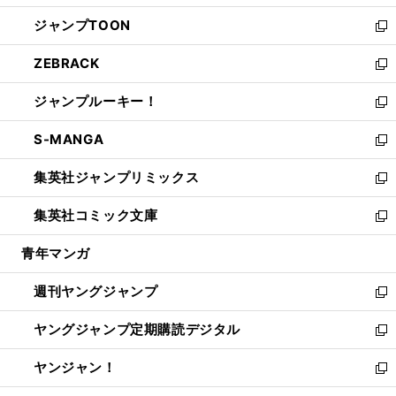
開
ウ
ン
ウ
し
ジャンプTOON
く
で
ド
ィ
い
新
開
ウ
ン
ウ
し
ZEBRACK
く
で
ド
ィ
い
新
開
ウ
ン
ウ
し
ジャンプルーキー！
く
で
ド
ィ
い
新
開
ウ
ン
ウ
し
S-MANGA
く
で
ド
ィ
い
新
開
ウ
ン
ウ
し
集英社ジャンプリミックス
く
で
ド
ィ
い
新
開
ウ
ン
ウ
し
集英社コミック文庫
く
で
ド
ィ
い
新
開
ウ
ン
ウ
し
青年マンガ
く
で
ド
ィ
い
開
ウ
ン
ウ
週刊ヤングジャンプ
く
で
ド
ィ
新
開
ウ
ン
し
ヤングジャンプ定期購読デジタル
く
で
ド
い
新
開
ウ
ウ
し
ヤンジャン！
く
で
ィ
い
新
開
ン
ウ
し