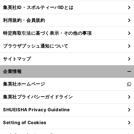
じ
集英社ID・スポルティーバIDとは
る
利用規約・会員規約
特定商取引法に基づく表示・その他の事項
ブラウザプッシュ通知について
サイトマップ
企業情報
開
く/
集英社ホームページ
新
閉
し
じ
集英社プライバシーガイドライン
い
る
ウ
SHUEISHA Privacy Guideline
ィ
ン
Setting of Cookies
ド
ウ