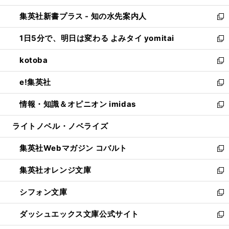
開
ン
ウ
し
集英社新書プラス - 知の水先案内人
く
ド
ィ
い
新
ウ
ン
ウ
し
1日5分で、明日は変わる よみタイ yomitai
で
ド
ィ
い
新
開
ウ
ン
ウ
し
kotoba
く
で
ド
ィ
い
新
開
ウ
ン
ウ
し
e!集英社
く
で
ド
ィ
い
新
開
ウ
ン
ウ
し
情報・知識＆オピニオン imidas
く
で
ド
ィ
い
新
開
ウ
ン
ウ
し
ライトノベル・ノベライズ
く
で
ド
ィ
い
開
ウ
ン
ウ
集英社Webマガジン コバルト
く
で
ド
ィ
新
開
ウ
ン
し
集英社オレンジ文庫
く
で
ド
い
新
開
ウ
ウ
し
シフォン文庫
く
で
ィ
い
新
開
ン
ウ
し
ダッシュエックス文庫公式サイト
く
ド
ィ
い
新
ウ
ン
ウ
し