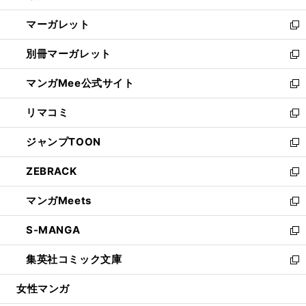
開
ウ
ン
し
マーガレット
く
で
ド
い
新
開
ウ
ウ
し
別冊マーガレット
く
で
ィ
い
新
開
ン
ウ
し
マンガMee公式サイト
く
ド
ィ
い
新
ウ
ン
ウ
し
リマコミ
で
ド
ィ
い
新
開
ウ
ン
ウ
し
ジャンプTOON
く
で
ド
ィ
い
新
開
ウ
ン
ウ
し
ZEBRACK
く
で
ド
ィ
い
新
開
ウ
ン
ウ
し
マンガMeets
く
で
ド
ィ
い
新
開
ウ
ン
ウ
し
S-MANGA
く
で
ド
ィ
い
新
開
ウ
ン
ウ
し
集英社コミック文庫
く
で
ド
ィ
い
新
開
ウ
ン
ウ
し
女性マンガ
く
で
ド
ィ
い
開
ウ
ン
ウ