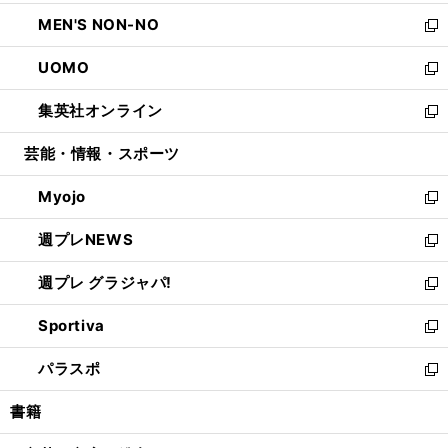
開
ウ
ン
ウ
し
MEN'S NON-NO
く
で
ド
ィ
い
新
開
ウ
ン
ウ
し
UOMO
く
で
ド
ィ
い
新
開
ウ
ン
ウ
し
集英社オンライン
く
で
ド
ィ
い
新
開
ウ
ン
ウ
し
芸能・情報・スポーツ
く
で
ド
ィ
い
開
ウ
ン
ウ
Myojo
く
で
ド
ィ
新
開
ウ
ン
し
週プレNEWS
く
で
ド
い
新
開
ウ
ウ
し
週プレ グラジャパ!
く
で
ィ
い
新
開
ン
ウ
し
Sportiva
く
ド
ィ
い
新
ウ
ン
ウ
し
パラスポ
で
ド
ィ
い
新
開
ウ
ン
ウ
し
書籍
く
で
ド
ィ
い
開
ウ
ン
ウ