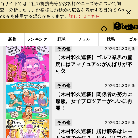
当サイトでは当社の提携先等がお客様のニーズ等について調
査・分析したり、お客様にお勧めの広告を表⽰する⽬的で Co
閉じ
okie を使⽤する場合があります。
詳しくはこちら
る
マイペ
web Sportiva (webスポルティーバ)
検索
メニュ
we
ー
「木村和久」の検索結果 (5ページ目)
b
ジ
新着
ランキング
野球
サッカー
競馬
ゴル
ス
その他
2026.04.30更新
ポ
ル
【木村和久連載】ゴルフ業界の盛
テ
況にはアマチュアのがんばりが不
ィ
可欠
ー
バ
その他
2026.04.30更新
【木村和久連載】関係者の努力に
感服。女子プロツアーがついに再
開！
その他
2026.04.30更新
【木村和久連載】賭け麻雀はレー