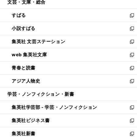
文芸・文庫・総合
く
で
ド
ィ
開
ウ
ン
すばる
く
で
ド
新
開
ウ
し
小説すばる
く
で
い
新
開
ウ
し
集英社 文芸ステーション
く
ィ
い
新
ン
ウ
し
web 集英社文庫
ド
ィ
い
新
ウ
ン
ウ
し
青春と読書
で
ド
ィ
い
新
開
ウ
ン
ウ
し
アジア人物史
く
で
ド
ィ
い
新
開
ウ
ン
ウ
し
学芸・ノンフィクション・新書
く
で
ド
ィ
い
開
ウ
ン
ウ
集英社学芸部 - 学芸・ノンフィクション
く
で
ド
ィ
新
開
ウ
ン
し
集英社ビジネス書
く
で
ド
い
新
開
ウ
ウ
し
集英社新書
く
で
ィ
い
新