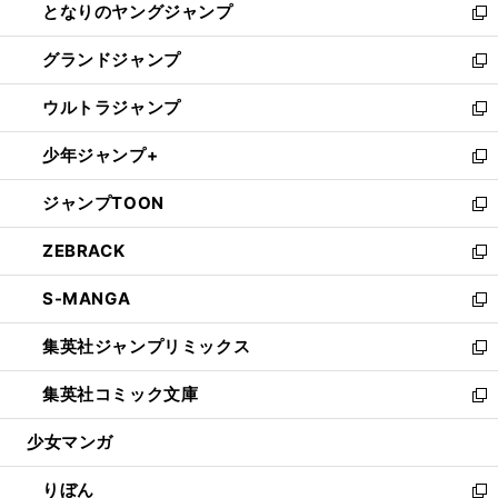
となりのヤングジャンプ
く
ド
ィ
い
新
ウ
ン
ウ
し
グランドジャンプ
で
ド
ィ
い
新
開
ウ
ン
ウ
し
ウルトラジャンプ
く
で
ド
ィ
い
新
開
ウ
ン
ウ
し
少年ジャンプ+
く
で
ド
ィ
い
新
開
ウ
ン
ウ
し
ジャンプTOON
く
で
ド
ィ
い
新
開
ウ
ン
ウ
し
ZEBRACK
く
で
ド
ィ
い
新
開
ウ
ン
ウ
し
S-MANGA
く
で
ド
ィ
い
新
開
ウ
ン
ウ
し
集英社ジャンプリミックス
く
で
ド
ィ
い
新
開
ウ
ン
ウ
し
集英社コミック文庫
く
で
ド
ィ
い
新
開
ウ
ン
ウ
し
少女マンガ
く
で
ド
ィ
い
開
ウ
ン
ウ
りぼん
く
で
ド
ィ
新