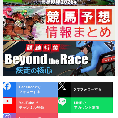
cebo
X
Facebookで
Xでフォローする
ok
フォローする
uTube
LINE
YouTubeで
LINEで
チャンネル登録
アカウント追加
stagra