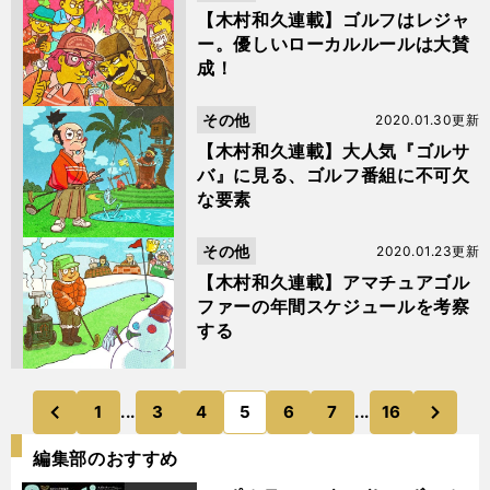
【木村和久連載】ゴルフはレジャ
ー。優しいローカルルールは大賛
成！
その他
2020.01.30更新
【木村和久連載】大人気『ゴルサ
バ』に見る、ゴルフ番組に不可欠
な要素
その他
2020.01.23更新
【木村和久連載】アマチュアゴル
ファーの年間スケジュールを考察
する
次
1
...
3
4
5
6
7
...
16
のページへ
のページへ
前
編集部のおすすめ