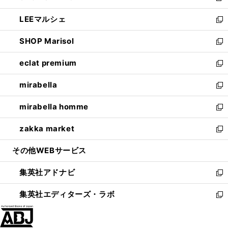
開
ウ
ン
ウ
し
LEEマルシェ
く
で
ド
ィ
い
新
開
ウ
ン
ウ
し
SHOP Marisol
く
で
ド
ィ
い
新
開
ウ
ン
ウ
し
eclat premium
く
で
ド
ィ
い
新
開
ウ
ン
ウ
し
mirabella
く
で
ド
ィ
い
新
開
ウ
ン
ウ
し
mirabella homme
く
で
ド
ィ
い
新
開
ウ
ン
ウ
し
zakka market
く
で
ド
ィ
い
新
開
ウ
ン
ウ
し
その他WEBサービス
く
で
ド
ィ
い
開
ウ
ン
ウ
集英社アドナビ
く
で
ド
ィ
新
開
ウ
ン
し
集英社エディターズ・ラボ
く
で
ド
い
新
開
ウ
ウ
し
く
で
ィ
い
開