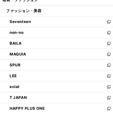
で
ド
ィ
い
開
ウ
ン
ウ
ファッション・美容
く
で
ド
ィ
開
ウ
ン
Seventeen
く
で
ド
新
開
ウ
し
non-no
く
で
い
新
開
ウ
し
BAILA
く
ィ
い
新
ン
ウ
し
MAQUIA
ド
ィ
い
新
ウ
ン
ウ
し
SPUR
で
ド
ィ
い
新
開
ウ
ン
ウ
し
LEE
く
で
ド
ィ
い
新
開
ウ
ン
ウ
し
eclat
く
で
ド
ィ
い
新
開
ウ
ン
ウ
し
T JAPAN
く
で
ド
ィ
い
新
開
ウ
ン
ウ
し
HAPPY PLUS ONE
く
で
ド
ィ
い
新