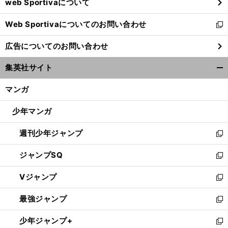
web Sportivaについて
で
開
Web Sportivaについてのお問い合わせ
く
新
し
広告についてのお問い合わせ
い
ウ
集英社サイト
ィ
開
ン
く/
マンガ
ド
閉
ウ
じ
少年マンガ
で
る
開
週刊少年ジャンプ
く
新
し
ジャンプSQ
い
新
ウ
し
Vジャンプ
ィ
い
新
ン
ウ
し
最強ジャンプ
ド
ィ
い
新
ウ
ン
ウ
し
少年ジャンプ+
で
ド
ィ
い
新