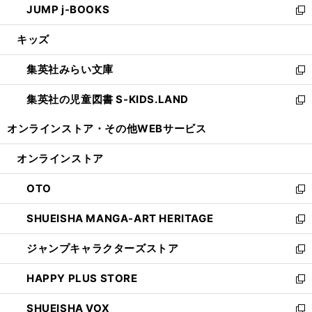
JUMP j-BOOKS
で
ド
ィ
い
新
開
ウ
ン
ウ
し
キッズ
く
で
ド
ィ
い
開
ウ
ン
ウ
集英社みらい文庫
く
で
ド
ィ
新
開
ウ
ン
し
集英社の児童図書 S-KIDS.LAND
く
で
ド
い
新
開
ウ
ウ
し
オンラインストア・
その他WEBサービス
く
で
ィ
い
開
ン
ウ
オンラインストア
く
ド
ィ
ウ
ン
OTO
で
ド
新
開
ウ
し
SHUEISHA MANGA-ART HERITAGE
く
で
い
新
開
ウ
し
ジャンプキャラクターズストア
く
ィ
い
新
ン
ウ
し
HAPPY PLUS STORE
ド
ィ
い
新
ウ
ン
ウ
し
SHUEISHA VOX
で
ド
ィ
い
新