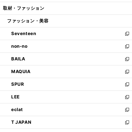
開
ウ
ン
ウ
し
取材・ファッション
く
で
ド
ィ
い
開
ウ
ン
ウ
ファッション・美容
く
で
ド
ィ
開
ウ
ン
Seventeen
く
で
ド
新
開
ウ
し
non-no
く
で
い
新
開
ウ
し
BAILA
く
ィ
い
新
ン
ウ
し
MAQUIA
ド
ィ
い
新
ウ
ン
ウ
し
SPUR
で
ド
ィ
い
新
開
ウ
ン
ウ
し
LEE
く
で
ド
ィ
い
新
開
ウ
ン
ウ
し
eclat
く
で
ド
ィ
い
新
開
ウ
ン
ウ
し
T JAPAN
く
で
ド
ィ
い
新
開
ウ
ン
ウ
し