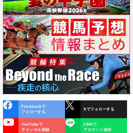
cebo
X
Facebookで
Xでフォローする
ok
フォローする
uTube
LINE
YouTubeで
LINEで
チャンネル登録
アカウント追加