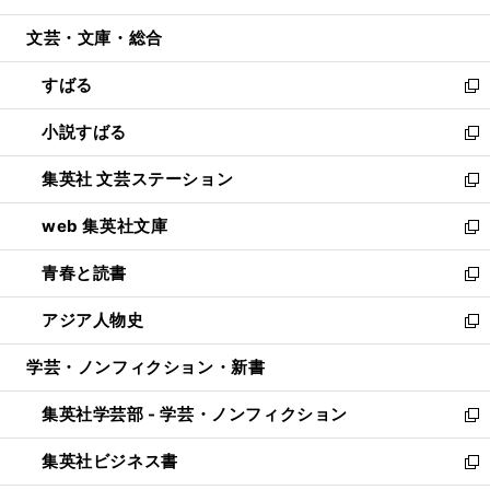
開
ウ
ン
ウ
文芸・文庫・総合
く
で
ド
ィ
開
ウ
ン
すばる
く
で
ド
新
開
ウ
し
小説すばる
く
で
い
新
開
ウ
し
集英社 文芸ステーション
く
ィ
い
新
ン
ウ
し
web 集英社文庫
ド
ィ
い
新
ウ
ン
ウ
し
青春と読書
で
ド
ィ
い
新
開
ウ
ン
ウ
し
アジア人物史
く
で
ド
ィ
い
新
開
ウ
ン
ウ
し
学芸・ノンフィクション・新書
く
で
ド
ィ
い
開
ウ
ン
ウ
集英社学芸部 - 学芸・ノンフィクション
く
で
ド
ィ
新
開
ウ
ン
し
集英社ビジネス書
く
で
ド
い
新
開
ウ
ウ
し