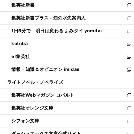
集英社新書
く
で
ィ
い
新
開
ン
ウ
し
集英社新書プラス - 知の水先案内人
く
ド
ィ
い
新
ウ
ン
ウ
し
1日5分で、明日は変わる よみタイ yomitai
で
ド
ィ
い
新
開
ウ
ン
ウ
し
kotoba
く
で
ド
ィ
い
新
開
ウ
ン
ウ
し
e!集英社
く
で
ド
ィ
い
新
開
ウ
ン
ウ
し
情報・知識＆オピニオン imidas
く
で
ド
ィ
い
新
開
ウ
ン
ウ
し
ライトノベル・ノベライズ
く
で
ド
ィ
い
開
ウ
ン
ウ
集英社Webマガジン コバルト
く
で
ド
ィ
新
開
ウ
ン
し
集英社オレンジ文庫
く
で
ド
い
新
開
ウ
ウ
し
シフォン文庫
く
で
ィ
い
新
開
ン
ウ
し
ダッシュエックス文庫公式サイト
く