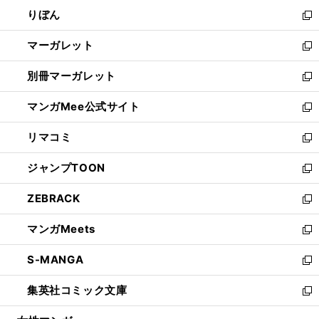
ウ
ン
ウ
りぼん
く
で
ド
ィ
新
開
ウ
ン
し
マーガレット
く
で
ド
い
新
開
ウ
ウ
し
別冊マーガレット
く
で
ィ
い
新
開
ン
ウ
し
マンガMee公式サイト
く
ド
ィ
い
新
ウ
ン
ウ
し
リマコミ
で
ド
ィ
い
新
開
ウ
ン
ウ
し
ジャンプTOON
く
で
ド
ィ
い
新
開
ウ
ン
ウ
し
ZEBRACK
く
で
ド
ィ
い
新
開
ウ
ン
ウ
し
マンガMeets
く
で
ド
ィ
い
新
開
ウ
ン
ウ
し
S-MANGA
く
で
ド
ィ
い
新
開
ウ
ン
ウ
し
集英社コミック文庫
く
で
ド
ィ
い
新
開
ウ
ン
ウ
し