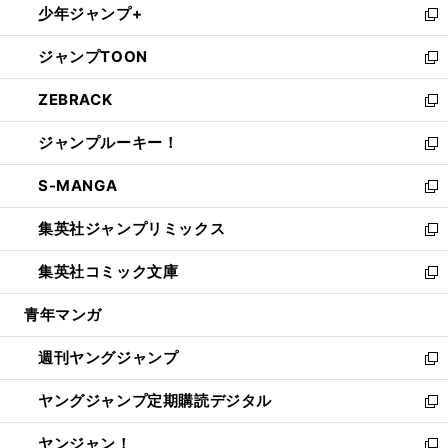
少年ジャンプ+
で
ド
ィ
い
新
開
ウ
ン
ウ
し
ジャンプTOON
く
で
ド
ィ
い
新
開
ウ
ン
ウ
し
ZEBRACK
く
で
ド
ィ
い
新
開
ウ
ン
ウ
し
ジャンプルーキー！
く
で
ド
ィ
い
新
開
ウ
ン
ウ
し
S-MANGA
く
で
ド
ィ
い
新
開
ウ
ン
ウ
し
集英社ジャンプリミックス
く
で
ド
ィ
い
新
開
ウ
ン
ウ
し
集英社コミック文庫
く
で
ド
ィ
い
新
開
ウ
ン
ウ
し
青年マンガ
く
で
ド
ィ
い
開
ウ
ン
ウ
週刊ヤングジャンプ
く
で
ド
ィ
新
開
ウ
ン
し
ヤングジャンプ定期購読デジタル
く
で
ド
い
新
開
ウ
ウ
し
ヤンジャン！
く
で
ィ
い