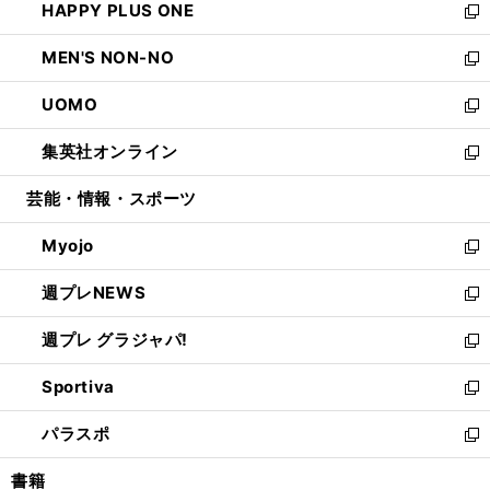
HAPPY PLUS ONE
く
で
ド
ィ
い
新
開
ウ
ン
ウ
し
MEN'S NON-NO
く
で
ド
ィ
い
新
開
ウ
ン
ウ
し
UOMO
く
で
ド
ィ
い
新
開
ウ
ン
ウ
し
集英社オンライン
く
で
ド
ィ
い
新
開
ウ
ン
ウ
し
芸能・情報・スポーツ
く
で
ド
ィ
い
開
ウ
ン
ウ
Myojo
く
で
ド
ィ
新
開
ウ
ン
し
週プレNEWS
く
で
ド
い
新
開
ウ
ウ
し
週プレ グラジャパ!
く
で
ィ
い
新
開
ン
ウ
し
Sportiva
く
ド
ィ
い
新
ウ
ン
ウ
し
パラスポ
で
ド
ィ
い
新
開
ウ
ン
ウ
し
書籍
く
で
ド
ィ
い