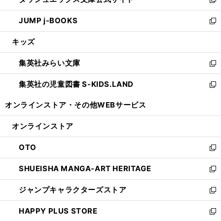
ド
ィ
い
新
ウ
ン
ウ
し
JUMP j-BOOKS
で
ド
ィ
い
新
開
ウ
ン
ウ
し
キッズ
く
で
ド
ィ
い
開
ウ
ン
ウ
集英社みらい文庫
く
で
ド
ィ
新
開
ウ
ン
し
集英社の児童図書 S-KIDS.LAND
く
で
ド
い
新
開
ウ
ウ
し
オンラインストア・
その他WEBサービス
く
で
ィ
い
開
ン
ウ
オンラインストア
く
ド
ィ
ウ
ン
OTO
で
ド
新
開
ウ
し
SHUEISHA MANGA-ART HERITAGE
く
で
い
新
開
ウ
し
ジャンプキャラクターズストア
く
ィ
い
新
ン
ウ
し
HAPPY PLUS STORE
ド
ィ
い
新