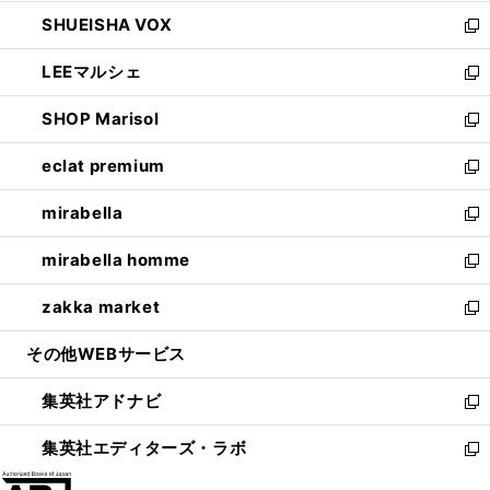
ウ
ン
ウ
し
SHUEISHA VOX
で
ド
ィ
い
新
開
ウ
ン
ウ
し
LEEマルシェ
く
で
ド
ィ
い
新
開
ウ
ン
ウ
し
SHOP Marisol
く
で
ド
ィ
い
新
開
ウ
ン
ウ
し
eclat premium
く
で
ド
ィ
い
新
開
ウ
ン
ウ
し
mirabella
く
で
ド
ィ
い
新
開
ウ
ン
ウ
し
mirabella homme
く
で
ド
ィ
い
新
開
ウ
ン
ウ
し
zakka market
く
で
ド
ィ
い
新
開
ウ
ン
ウ
し
その他WEBサービス
く
で
ド
ィ
い
開
ウ
ン
ウ
集英社アドナビ
く
で
ド
ィ
新
開
ウ
ン
し
集英社エディターズ・ラボ
く
で
ド
い
新
開
ウ
ウ
し