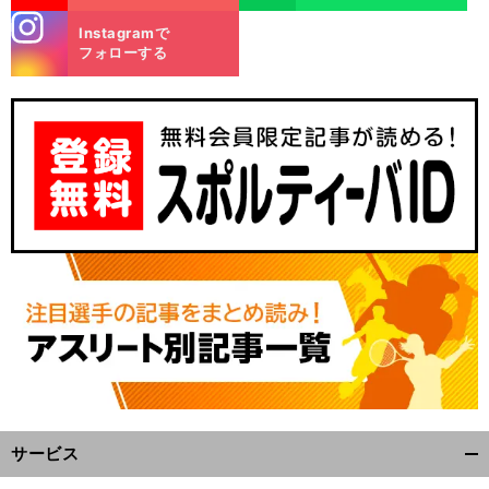
stagra
Instagramで
m
フォローする
サービス
開
く/