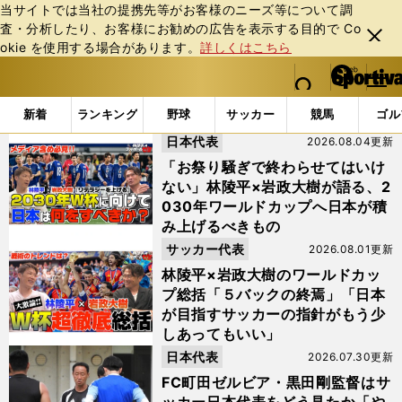
当サイトでは当社の提携先等がお客様のニーズ等について調
査・分析したり、お客様にお勧めの広告を表⽰する⽬的で Co
閉じ
okie を使⽤する場合があります。
詳しくはこちら
る
マイペ
web Sportiva (webスポルティーバ)
検索
メニュ
we
ー
「#FIFAワールドカップ2026」の最新ニュース・ 情報
b
ジ
新着
ランキング
野球
サッカー
競馬
ゴル
ス
日本代表
2026.08.04更新
ポ
ル
「お祭り騒ぎで終わらせてはいけ
テ
ない」林陵平×岩政大樹が語る、2
ィ
030年ワールドカップへ日本が積
ー
み上げるべきもの
バ
サッカー代表
2026.08.01更新
林陵平×岩政大樹のワールドカッ
プ総括「５バックの終焉」「日本
が目指すサッカーの指針がもう少
しあってもいい」
日本代表
2026.07.30更新
FC町田ゼルビア・黒田剛監督はサ