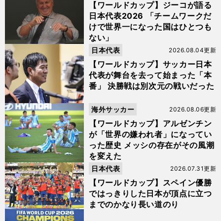
【ワールドカップ】ジーコが語る
日本代表2026 「チームワークだ
けで世界一になった国はひとつも
ない」
日本代表
2026.08.04更新
【ワールドカップ】サッカー日本
代表が舞台を去って始まった「本
番」 決勝戦は別次元の戦いだった
海外サッカー
2026.08.06更新
【ワールドカップ】アルゼンチン
が「世界の嫌われ者」になってい
った歴史 メッシの存在がその風潮
を変えた
日本代表
2026.07.31更新
【ワールドカップ】スペイン優勝
ではっきりした日本が頂点に立つ
までのかなり長い道のり