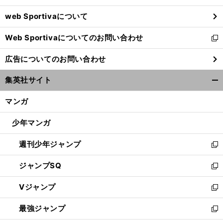
ウ
web Sportivaについて
で
開
Web Sportivaについてのお問い合わせ
く
新
し
広告についてのお問い合わせ
い
ウ
集英社サイト
ィ
開
ン
く/
マンガ
ド
閉
ウ
じ
少年マンガ
で
る
開
週刊少年ジャンプ
く
新
し
ジャンプSQ
い
新
ウ
し
Vジャンプ
ィ
い
新
ン
ウ
し
最強ジャンプ
ド
ィ
い
新
ウ
ン
ウ
し