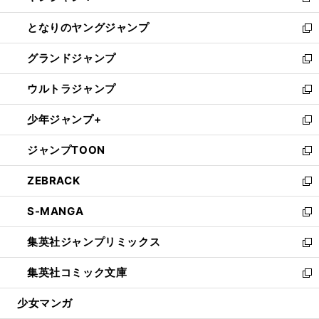
新
開
ン
ウ
し
となりのヤングジャンプ
く
ド
ィ
い
新
ウ
ン
ウ
し
グランドジャンプ
で
ド
ィ
い
新
開
ウ
ン
ウ
し
ウルトラジャンプ
く
で
ド
ィ
い
新
開
ウ
ン
ウ
し
少年ジャンプ+
く
で
ド
ィ
い
新
開
ウ
ン
ウ
し
ジャンプTOON
く
で
ド
ィ
い
新
開
ウ
ン
ウ
し
ZEBRACK
く
で
ド
ィ
い
新
開
ウ
ン
ウ
し
S-MANGA
く
で
ド
ィ
い
新
開
ウ
ン
ウ
し
集英社ジャンプリミックス
く
で
ド
ィ
い
新
開
ウ
ン
ウ
し
集英社コミック文庫
く
で
ド
ィ
い
新
開
ウ
ン
ウ
し
少女マンガ
く
で
ド
ィ
い
開