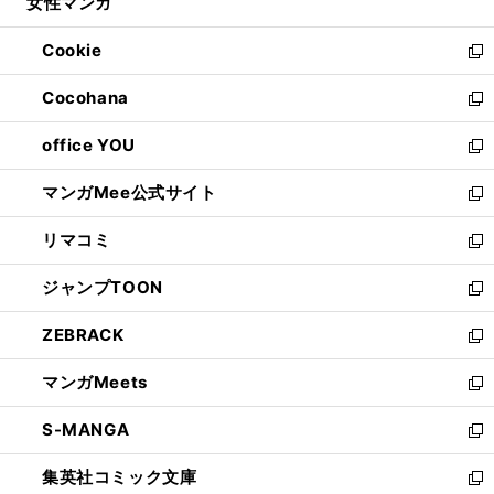
女性マンガ
く
で
ド
ィ
い
開
ウ
ン
ウ
Cookie
く
で
ド
ィ
新
開
ウ
ン
し
Cocohana
く
で
ド
い
新
開
ウ
ウ
し
office YOU
く
で
ィ
い
新
開
ン
ウ
し
マンガMee公式サイト
く
ド
ィ
い
新
ウ
ン
ウ
し
リマコミ
で
ド
ィ
い
新
開
ウ
ン
ウ
し
ジャンプTOON
く
で
ド
ィ
い
新
開
ウ
ン
ウ
し
ZEBRACK
く
で
ド
ィ
い
新
開
ウ
ン
ウ
し
マンガMeets
く
で
ド
ィ
い
新
開
ウ
ン
ウ
し
S-MANGA
く
で
ド
ィ
い
新
開
ウ
ン
ウ
し
集英社コミック文庫
く
で
ド
ィ
い
新