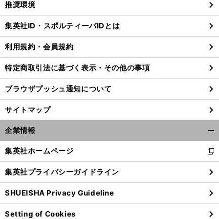
推奨環境
閉
じ
集英社ID・スポルティーバIDとは
る
利用規約・会員規約
特定商取引法に基づく表示・その他の事項
ブラウザプッシュ通知について
サイトマップ
企業情報
開
く/
集英社ホームページ
新
閉
し
じ
集英社プライバシーガイドライン
い
る
ウ
SHUEISHA Privacy Guideline
ィ
ン
Setting of Cookies
ド