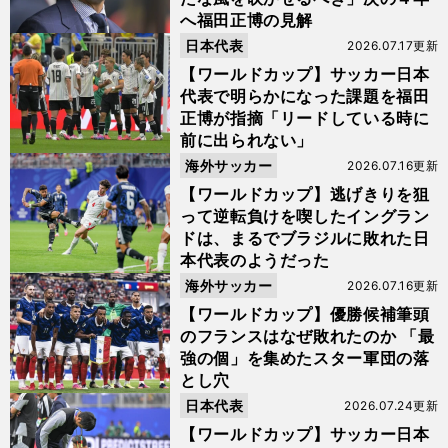
へ福田正博の見解
日本代表
2026.07.17更新
【ワールドカップ】サッカー日本
代表で明らかになった課題を福田
正博が指摘「リードしている時に
前に出られない」
海外サッカー
2026.07.16更新
【ワールドカップ】逃げきりを狙
って逆転負けを喫したイングラン
ドは、まるでブラジルに敗れた日
本代表のようだった
海外サッカー
2026.07.16更新
【ワールドカップ】優勝候補筆頭
のフランスはなぜ敗れたのか 「最
強の個」を集めたスター軍団の落
とし穴
日本代表
2026.07.24更新
【ワールドカップ】サッカー日本