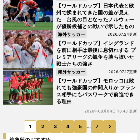
【ワールドカップ】日本代表と欧
州で揉まれてきた国の差が見え
た 台風の目となったノルウェー
が優勝候補との戦いで示したもの
海外サッカー
2026.07.24更新
【ワールドカップ】イングランド
を前に相手は最後に息切れする プ
レミアリーグの競争を勝ち抜いた
戦士たちの強さ
海外サッカー
2026.07.17更新
【ワールドカップ】モロッコは敗
れても強豪国の仲間入りか フラン
ス相手にもパスワークで前進でき
る理由
2026年08月04日 16:43 更新
次
1
2
3
4
5
...
7
のページへ
編集部のおすすめ