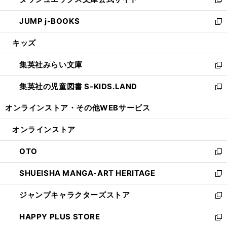
ド
ィ
い
新
ウ
ン
ウ
し
JUMP j-BOOKS
で
ド
ィ
い
新
開
ウ
ン
ウ
し
キッズ
く
で
ド
ィ
い
開
ウ
ン
ウ
集英社みらい文庫
く
で
ド
ィ
新
開
ウ
ン
し
集英社の児童図書 S-KIDS.LAND
く
で
ド
い
新
開
ウ
ウ
し
オンラインストア・
その他WEBサービス
く
で
ィ
い
開
ン
ウ
オンラインストア
く
ド
ィ
ウ
ン
OTO
で
ド
新
開
ウ
し
SHUEISHA MANGA-ART HERITAGE
く
で
い
新
開
ウ
し
ジャンプキャラクターズストア
く
ィ
い
新
ン
ウ
し
HAPPY PLUS STORE
ド
ィ
い
新