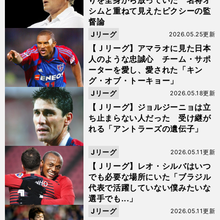
りを全身から放っていた 名将オ
シムと重ねて見えたピクシーの監
督論
Jリーグ
2026.05.25更新
【Ｊリーグ】アマラオに見た日本
人のような忠誠心 チーム・サポ
ーターを愛し、愛された「キン
グ・オブ・トーキョー」
Jリーグ
2026.05.18更新
【Ｊリーグ】ジョルジーニョは立
ち止まらない人だった 受け継が
れる「アントラーズの遺伝子」
Jリーグ
2026.05.11更新
【Ｊリーグ】レオ・シルバはいつ
でも必要な場所にいた「ブラジル
代表で活躍していない僕みたいな
選手でも...」
Jリーグ
2026.05.11更新