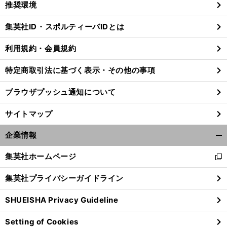
推奨環境
閉
じ
集英社ID・スポルティーバIDとは
る
利用規約・会員規約
特定商取引法に基づく表示・その他の事項
ブラウザプッシュ通知について
サイトマップ
企業情報
開
く/
集英社ホームページ
新
閉
し
じ
集英社プライバシーガイドライン
い
る
ウ
SHUEISHA Privacy Guideline
ィ
ン
Setting of Cookies
ド