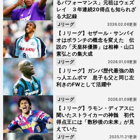
るパフォーマンス」元祖はウェズ
レイ ３年連続20得点も知られざ
る大記録
Jリーグ
2026.02.06更新
【Ｊリーグ】セザール・サンパイ
オはボランチの概念を変えた 伝
説の「天皇杯優勝」は相棒・山口
素弘との集大成
Jリーグ
2026.01.09更新
【Ｊリーグ】ガンバ歴代最強の助
っ人エムボマ 息子も父と同じ左
利きのFWとして活躍中
Jリーグ
2026.01.09更新
【Ｊリーグ】ラモン・ディアスに
聞いたストライカーの神髄 初代
得点王には「数秒後の未来」が見
えていた
Jリーグ
2025.11.21更新