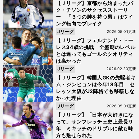
【Ｊリーグ】京都から始まったパ
ク・チソンのサクセスストーリ
ー 「３つの肺を持つ男」はウイ
ング転向でブレイク
Jリーグ
2026.05.01更新
【Ｊリーグ】フェルナンド・トー
レス34歳の挑戦 全盛期のレベル
とは違ってもゴールのクオリティ
は高かった
Jリーグ
2026.02.20更新
【Ｊリーグ】韓国人GKの先駆者キ
ム・ジンヒョンは今年18年目 セ
レッソ大阪がJ2降格でも移籍しな
かった理由
Jリーグ
2026.05.01更新
【Ｊリーグ】「日本が大好きにな
って」サンフレッチェ史上最長９
年 ミキッチのドリブルに敵も味
方も魅せられた