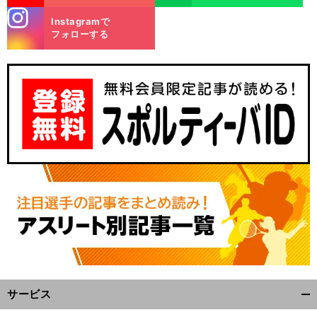
stagra
Instagramで
m
フォローする
サービス
開
く/