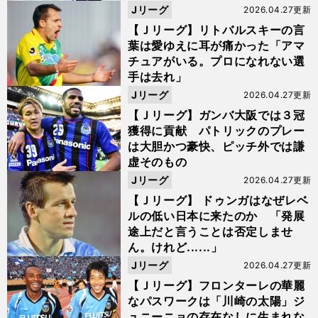
Jリーグ
2026.04.27更新
【Ｊリーグ】リトバルスキーの言
葉は愛ゆえに耳が痛かった「アマ
チュアがいる。プロになれない選
手は去れ」
Jリーグ
2026.04.27更新
【Ｊリーグ】ガンバ大阪では３冠
獲得に貢献 パトリックのプレー
は大胆かつ豪快、ピッチ外では謙
虚そのもの
Jリーグ
2026.04.27更新
【Ｊリーグ】 ドゥンガはなぜレベ
ルの低い日本に来たのか 「発展
途上だと言うことは否定しませ
ん。けれど......」
Jリーグ
2026.04.27更新
【Ｊリーグ】フロンターレの華麗
なパスワークは「川崎の太陽」ジ
ュニーニョの存在なしに生まれな