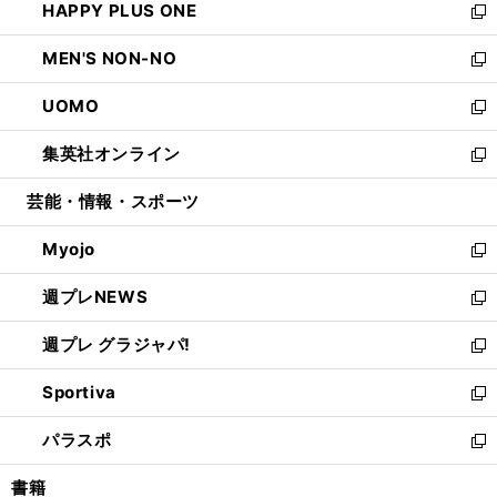
HAPPY PLUS ONE
く
で
ド
ィ
い
新
開
ウ
ン
ウ
し
MEN'S NON-NO
く
で
ド
ィ
い
新
開
ウ
ン
ウ
し
UOMO
く
で
ド
ィ
い
新
開
ウ
ン
ウ
し
集英社オンライン
く
で
ド
ィ
い
新
開
ウ
ン
ウ
し
芸能・情報・スポーツ
く
で
ド
ィ
い
開
ウ
ン
ウ
Myojo
く
で
ド
ィ
新
開
ウ
ン
し
週プレNEWS
く
で
ド
い
新
開
ウ
ウ
し
週プレ グラジャパ!
く
で
ィ
い
新
開
ン
ウ
し
Sportiva
く
ド
ィ
い
新
ウ
ン
ウ
し
パラスポ
で
ド
ィ
い
新
開
ウ
ン
ウ
し
書籍
く
で
ド
ィ
い