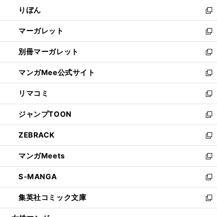
ウ
ン
ウ
りぼん
く
で
ド
ィ
新
開
ウ
ン
し
マーガレット
く
で
ド
い
新
開
ウ
ウ
し
別冊マーガレット
く
で
ィ
い
新
開
ン
ウ
し
マンガMee公式サイト
く
ド
ィ
い
新
ウ
ン
ウ
し
リマコミ
で
ド
ィ
い
新
開
ウ
ン
ウ
し
ジャンプTOON
く
で
ド
ィ
い
新
開
ウ
ン
ウ
し
ZEBRACK
く
で
ド
ィ
い
新
開
ウ
ン
ウ
し
マンガMeets
く
で
ド
ィ
い
新
開
ウ
ン
ウ
し
S-MANGA
く
で
ド
ィ
い
新
開
ウ
ン
ウ
し
集英社コミック文庫
く
で
ド
ィ
い
新
開
ウ
ン
ウ
し