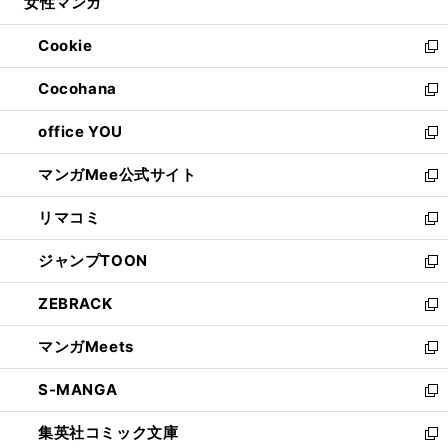
女性マンガ
く
で
ド
ィ
い
開
ウ
ン
ウ
Cookie
く
で
ド
ィ
新
開
ウ
ン
し
Cocohana
く
で
ド
い
新
開
ウ
ウ
し
office YOU
く
で
ィ
い
新
開
ン
ウ
し
マンガMee公式サイト
く
ド
ィ
い
新
ウ
ン
ウ
し
リマコミ
で
ド
ィ
い
新
開
ウ
ン
ウ
し
ジャンプTOON
く
で
ド
ィ
い
新
開
ウ
ン
ウ
し
ZEBRACK
く
で
ド
ィ
い
新
開
ウ
ン
ウ
し
マンガMeets
く
で
ド
ィ
い
新
開
ウ
ン
ウ
し
S-MANGA
く
で
ド
ィ
い
新
開
ウ
ン
ウ
し
集英社コミック文庫
く
で
ド
ィ
い
新