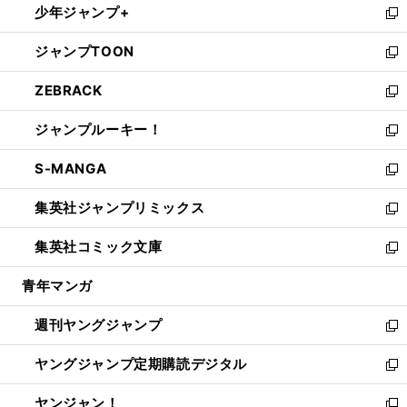
少年ジャンプ+
で
ド
ィ
い
新
開
ウ
ン
ウ
し
ジャンプTOON
く
で
ド
ィ
い
新
開
ウ
ン
ウ
し
ZEBRACK
く
で
ド
ィ
い
新
開
ウ
ン
ウ
し
ジャンプルーキー！
く
で
ド
ィ
い
新
開
ウ
ン
ウ
し
S-MANGA
く
で
ド
ィ
い
新
開
ウ
ン
ウ
し
集英社ジャンプリミックス
く
で
ド
ィ
い
新
開
ウ
ン
ウ
し
集英社コミック文庫
く
で
ド
ィ
い
新
開
ウ
ン
ウ
し
青年マンガ
く
で
ド
ィ
い
開
ウ
ン
ウ
週刊ヤングジャンプ
く
で
ド
ィ
新
開
ウ
ン
し
ヤングジャンプ定期購読デジタル
く
で
ド
い
新
開
ウ
ウ
し
ヤンジャン！
く
で
ィ
い