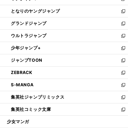
新
開
ン
ウ
し
となりのヤングジャンプ
く
ド
ィ
い
新
ウ
ン
ウ
し
グランドジャンプ
で
ド
ィ
い
新
開
ウ
ン
ウ
し
ウルトラジャンプ
く
で
ド
ィ
い
新
開
ウ
ン
ウ
し
少年ジャンプ+
く
で
ド
ィ
い
新
開
ウ
ン
ウ
し
ジャンプTOON
く
で
ド
ィ
い
新
開
ウ
ン
ウ
し
ZEBRACK
く
で
ド
ィ
い
新
開
ウ
ン
ウ
し
S-MANGA
く
で
ド
ィ
い
新
開
ウ
ン
ウ
し
集英社ジャンプリミックス
く
で
ド
ィ
い
新
開
ウ
ン
ウ
し
集英社コミック文庫
く
で
ド
ィ
い
新
開
ウ
ン
ウ
し
少女マンガ
く
で
ド
ィ
い
開