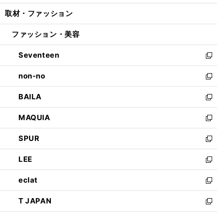
開
ウ
ン
ウ
し
取材・ファッション
く
で
ド
ィ
い
開
ウ
ン
ウ
ファッション・美容
く
で
ド
ィ
開
ウ
ン
Seventeen
く
で
ド
新
開
ウ
し
non-no
く
で
い
新
開
ウ
し
BAILA
く
ィ
い
新
ン
ウ
し
MAQUIA
ド
ィ
い
新
ウ
ン
ウ
し
SPUR
で
ド
ィ
い
新
開
ウ
ン
ウ
し
LEE
く
で
ド
ィ
い
新
開
ウ
ン
ウ
し
eclat
く
で
ド
ィ
い
新
開
ウ
ン
ウ
し
T JAPAN
く
で
ド
ィ
い
新
開
ウ
ン
ウ
し