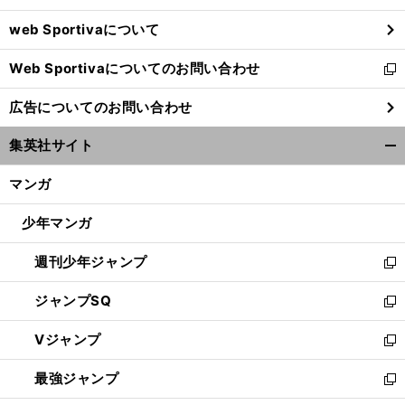
ウ
web Sportivaについて
で
開
Web Sportivaについてのお問い合わせ
く
新
し
広告についてのお問い合わせ
い
ウ
集英社サイト
ィ
開
ン
く/
マンガ
ド
閉
ウ
じ
少年マンガ
で
る
開
週刊少年ジャンプ
く
新
し
ジャンプSQ
い
新
ウ
し
Vジャンプ
ィ
い
新
ン
ウ
し
最強ジャンプ
ド
ィ
い
新
ウ
ン
ウ
し