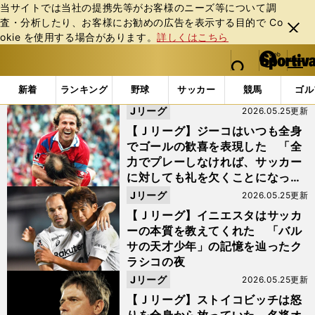
当サイトでは当社の提携先等がお客様のニーズ等について調
査・分析したり、お客様にお勧めの広告を表⽰する⽬的で Co
閉じ
okie を使⽤する場合があります。
詳しくはこちら
る
マイペ
web Sportiva (webスポルティーバ)
検索
メニュ
we
ー
「#Ｊリーグ懐かしの助っ人」の最新ニュース・ 情報
b
ジ
新着
ランキング
野球
サッカー
競馬
ゴル
ス
Jリーグ
2026.05.25更新
ポ
ル
【Ｊリーグ】ジーコはいつも全身
テ
でゴールの歓喜を表現した 「全
ィ
力でプレーしなければ、サッカー
ー
に対しても礼を欠くことになって
バ
しまう」
Jリーグ
2026.05.25更新
【Ｊリーグ】イニエスタはサッカ
ーの本質を教えてくれた 「バル
サの天才少年」の記憶を辿ったク
ラシコの夜
Jリーグ
2026.05.25更新
【Ｊリーグ】ストイコビッチは怒