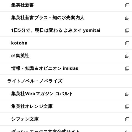
集英社新書
く
で
ィ
い
新
開
ン
ウ
し
集英社新書プラス - 知の水先案内人
く
ド
ィ
い
新
ウ
ン
ウ
し
1日5分で、明日は変わる よみタイ yomitai
で
ド
ィ
い
新
開
ウ
ン
ウ
し
kotoba
く
で
ド
ィ
い
新
開
ウ
ン
ウ
し
e!集英社
く
で
ド
ィ
い
新
開
ウ
ン
ウ
し
情報・知識＆オピニオン imidas
く
で
ド
ィ
い
新
開
ウ
ン
ウ
し
ライトノベル・ノベライズ
く
で
ド
ィ
い
開
ウ
ン
ウ
集英社Webマガジン コバルト
く
で
ド
ィ
新
開
ウ
ン
し
集英社オレンジ文庫
く
で
ド
い
新
開
ウ
ウ
し
シフォン文庫
く
で
ィ
い
新
開
ン
ウ
し
ダッシュエックス文庫公式サイト
く