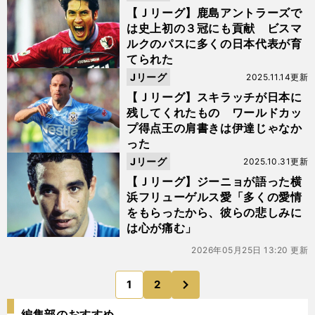
【Ｊリーグ】鹿島アントラーズで
は史上初の３冠にも貢献 ビスマ
ルクのパスに多くの日本代表が育
てられた
Jリーグ
2025.11.14更新
【Ｊリーグ】スキラッチが日本に
残してくれたもの ワールドカッ
プ得点王の肩書きは伊達じゃなか
った
Jリーグ
2025.10.31更新
【Ｊリーグ】ジーニョが語った横
浜フリューゲルス愛「多くの愛情
をもらったから、彼らの悲しみに
は心が痛む」
2026年05月25日 13:20 更新
次
1
2
のページへ
編集部のおすすめ