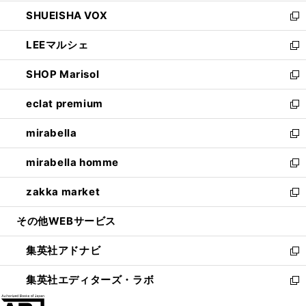
ウ
ン
ウ
し
SHUEISHA VOX
で
ド
ィ
い
新
開
ウ
ン
ウ
し
LEEマルシェ
く
で
ド
ィ
い
新
開
ウ
ン
ウ
し
SHOP Marisol
く
で
ド
ィ
い
新
開
ウ
ン
ウ
し
eclat premium
く
で
ド
ィ
い
新
開
ウ
ン
ウ
し
mirabella
く
で
ド
ィ
い
新
開
ウ
ン
ウ
し
mirabella homme
く
で
ド
ィ
い
新
開
ウ
ン
ウ
し
zakka market
く
で
ド
ィ
い
新
開
ウ
ン
ウ
し
その他WEBサービス
く
で
ド
ィ
い
開
ウ
ン
ウ
集英社アドナビ
く
で
ド
ィ
新
開
ウ
ン
し
集英社エディターズ・ラボ
く
で
ド
い
新
開
ウ
ウ
し