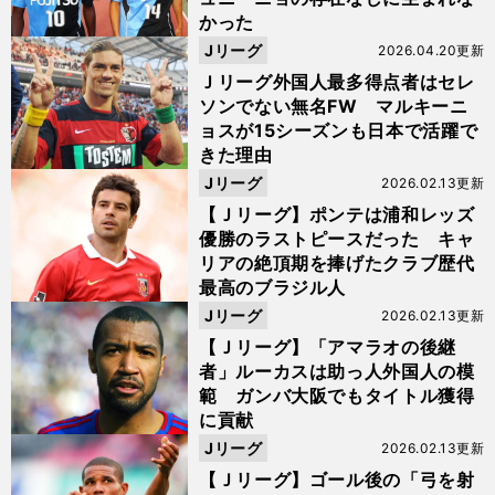
かった
Jリーグ
2026.04.20更新
Ｊリーグ外国人最多得点者はセレ
ソンでない無名FW マルキーニ
ョスが15シーズンも日本で活躍で
きた理由
Jリーグ
2026.02.13更新
【Ｊリーグ】ポンテは浦和レッズ
優勝のラストピースだった キャ
リアの絶頂期を捧げたクラブ歴代
最高のブラジル人
Jリーグ
2026.02.13更新
【Ｊリーグ】「アマラオの後継
者」ルーカスは助っ人外国人の模
範 ガンバ大阪でもタイトル獲得
に貢献
Jリーグ
2026.02.13更新
【Ｊリーグ】ゴール後の「弓を射