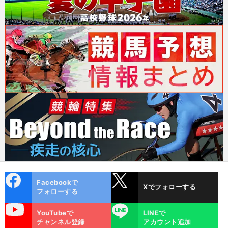
cebo
X
Facebookで
Xでフォローする
ok
フォローする
uTube
LINE
YouTubeで
LINEで
チャンネル登録
アカウント追加