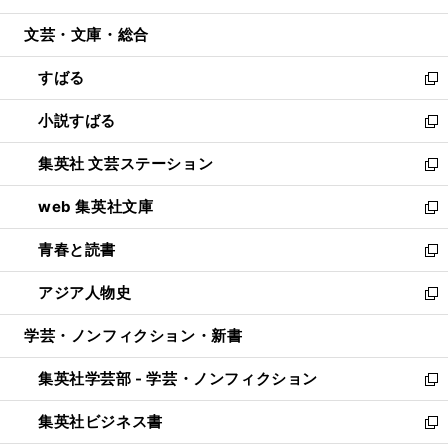
開
ウ
ン
ウ
文芸・文庫・総合
く
で
ド
ィ
開
ウ
ン
すばる
く
で
ド
新
開
ウ
し
小説すばる
く
で
い
新
開
ウ
し
集英社 文芸ステーション
く
ィ
い
新
ン
ウ
し
web 集英社文庫
ド
ィ
い
新
ウ
ン
ウ
し
青春と読書
で
ド
ィ
い
新
開
ウ
ン
ウ
し
アジア人物史
く
で
ド
ィ
い
新
開
ウ
ン
ウ
し
学芸・ノンフィクション・新書
く
で
ド
ィ
い
開
ウ
ン
ウ
集英社学芸部 - 学芸・ノンフィクション
く
で
ド
ィ
新
開
ウ
ン
し
集英社ビジネス書
く
で
ド
い
新
開
ウ
ウ
し