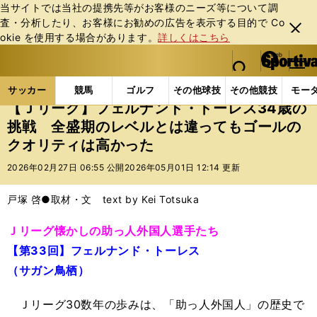
当サイトでは当社の提携先等がお客様のニーズ等について調
査・分析したり、お客様にお勧めの広告を表⽰する⽬的で Co
閉じ
okie を使⽤する場合があります。
詳しくはこちら
る
マイペ
web Sportiva (webスポルティーバ)
検索
メニュ
we
ー
サッカーの記事一覧
Jリーグ他
Jリーグ
【Ｊリ
b
ジ
サッカー
競馬
ゴルフ
その他球技
その他競技
モー
ス
【Ｊリーグ】フェルナンド・トーレス34歳の
ポ
挑戦 全盛期のレベルとは違ってもゴールの
ル
クオリティは高かった
テ
ィ
2026年02月27日 06:55 公開
2026年05月01日 12:14 更新
ー
バ
戸塚 啓●取材・文 text by Kei Totsuka
Ｊリーグ懐かしの助っ人外国人選手たち
【第33回】フェルナンド・トーレス
（サガン鳥栖）
Ｊリーグ30数年の歩みは、「助っ人外国人」の歴史で