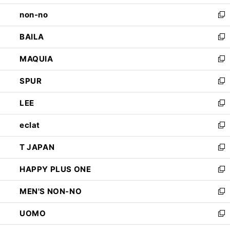
開
ウ
し
non-no
く
で
い
新
開
ウ
し
BAILA
く
ィ
い
新
ン
ウ
し
MAQUIA
ド
ィ
い
新
ウ
ン
ウ
し
SPUR
で
ド
ィ
い
新
開
ウ
ン
ウ
し
LEE
く
で
ド
ィ
い
新
開
ウ
ン
ウ
し
eclat
く
で
ド
ィ
い
新
開
ウ
ン
ウ
し
T JAPAN
く
で
ド
ィ
い
新
開
ウ
ン
ウ
し
HAPPY PLUS ONE
く
で
ド
ィ
い
新
開
ウ
ン
ウ
し
MEN'S NON-NO
く
で
ド
ィ
い
新
開
ウ
ン
ウ
し
UOMO
く
で
ド
ィ
い
新
開
ウ
ン
ウ
し