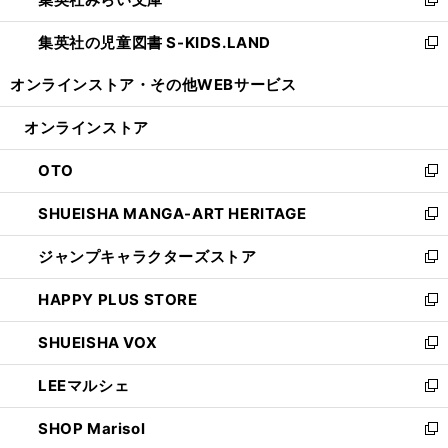
ド
ィ
新
開
ウ
ン
し
集英社の児童図書 S-KIDS.LAND
く
で
ド
い
新
開
ウ
ウ
し
オンラインストア・
その他WEBサービス
く
で
ィ
い
開
ン
ウ
オンラインストア
く
ド
ィ
ウ
ン
OTO
で
ド
新
開
ウ
し
SHUEISHA MANGA-ART HERITAGE
く
で
い
新
開
ウ
し
ジャンプキャラクターズストア
く
ィ
い
新
ン
ウ
し
HAPPY PLUS STORE
ド
ィ
い
新
ウ
ン
ウ
し
SHUEISHA VOX
で
ド
ィ
い
新
開
ウ
ン
ウ
し
LEEマルシェ
く
で
ド
ィ
い
新
開
ウ
ン
ウ
し
SHOP Marisol
く
で
ド
ィ
い
新