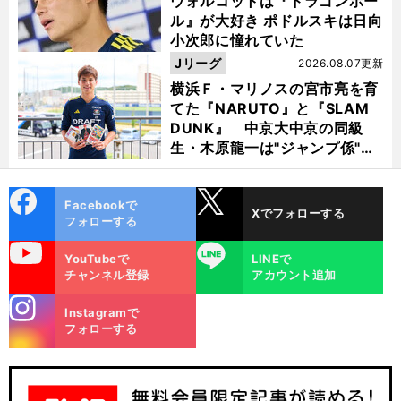
ウォルコットは『ドラゴンボー
ル』が大好き ポドルスキは日向
小次郎に憧れていた
Jリーグ
2026.08.07更新
横浜Ｆ・マリノスの宮市亮を育
てた『NARUTO』と『SLAM
DUNK』 中京大中京の同級
生・木原龍一は"ジャンプ係"だ
った
cebo
X
Facebookで
Xでフォローする
ok
フォローする
uTube
LINE
YouTubeで
LINEで
チャンネル登録
アカウント追加
stagra
Instagramで
m
フォローする