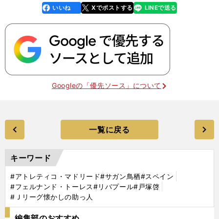
いいね
Xでポストする
LINEで送る
line
faceboo
x
k
Googleの「優先ソース」について
一覧に戻る
キーワード
#アトレティコ・マドリード
#サガン鳥栖
#スペイン
#フェルナンド・トーレス
#リバプール
#戸塚啓
#Ｊリーグ懐かしの助っ人
編集部のおすすめ