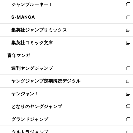
ジャンプルーキー！
く
で
ド
ィ
い
新
開
ウ
ン
ウ
し
S-MANGA
く
で
ド
ィ
い
新
開
ウ
ン
ウ
し
集英社ジャンプリミックス
く
で
ド
ィ
い
新
開
ウ
ン
ウ
し
集英社コミック文庫
く
で
ド
ィ
い
新
開
ウ
ン
ウ
し
青年マンガ
く
で
ド
ィ
い
開
ウ
ン
ウ
週刊ヤングジャンプ
く
で
ド
ィ
新
開
ウ
ン
し
ヤングジャンプ定期購読デジタル
く
で
ド
い
新
開
ウ
ウ
し
ヤンジャン！
く
で
ィ
い
新
開
ン
ウ
し
となりのヤングジャンプ
く
ド
ィ
い
新
ウ
ン
ウ
し
グランドジャンプ
で
ド
ィ
い
新
開
ウ
ン
ウ
し
ウルトラジャンプ
く
で
ド
ィ
い