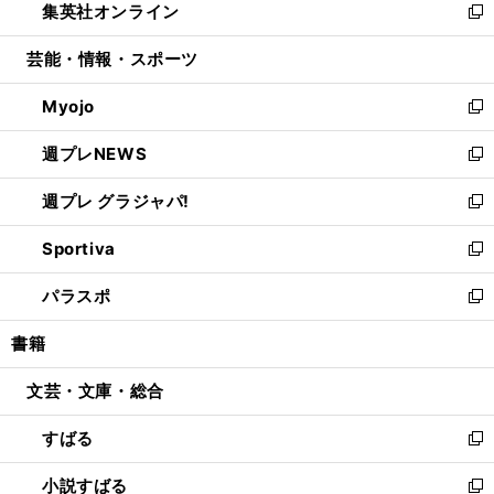
集英社オンライン
く
で
ド
ィ
い
新
開
ウ
ン
ウ
し
芸能・情報・スポーツ
く
で
ド
ィ
い
開
ウ
ン
ウ
Myojo
く
で
ド
ィ
新
開
ウ
ン
し
週プレNEWS
く
で
ド
い
新
開
ウ
ウ
し
週プレ グラジャパ!
く
で
ィ
い
新
開
ン
ウ
し
Sportiva
く
ド
ィ
い
新
ウ
ン
ウ
し
パラスポ
で
ド
ィ
い
新
開
ウ
ン
ウ
し
書籍
く
で
ド
ィ
い
開
ウ
ン
ウ
文芸・文庫・総合
く
で
ド
ィ
開
ウ
ン
すばる
く
で
ド
新
開
ウ
し
小説すばる
く
で
い
新