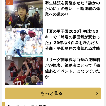
羽生結弦を覚醒させた「誰かの
3
ために」の思い 五輪連覇の偉
業への道のり
4
【夏の甲子園2026】初球150
キロで「球場の雰囲気が変わっ
た」 29年ぶり白星を呼んだ大
分商・平田玲翔の底知れぬ才能
5
Ｊリーグ開幕戦は白熱の逆転劇
だが観客、視聴者にとって「価
値あるイベント」になっていた
か
もっと見る