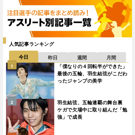
人気記事ランキング
今日
昨日
週間
月間
「僕なりの４回転半ができた」
1
最後の五輪、羽生結弦がこだわ
ったジャンプの美学
羽生結弦、五輪連覇の舞台裏
2
ケガで欠場中に取り組んだ「勉
強」で成長