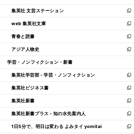
開
ウ
し
集英社 文芸ステーション
く
ィ
い
新
ン
ウ
し
web 集英社文庫
ド
ィ
い
新
ウ
ン
ウ
し
青春と読書
で
ド
ィ
い
新
開
ウ
ン
ウ
し
アジア人物史
く
で
ド
ィ
い
新
開
ウ
ン
ウ
し
学芸・ノンフィクション・新書
く
で
ド
ィ
い
開
ウ
ン
ウ
集英社学芸部 - 学芸・ノンフィクション
く
で
ド
ィ
新
開
ウ
ン
し
集英社ビジネス書
く
で
ド
い
新
開
ウ
ウ
し
集英社新書
く
で
ィ
い
新
開
ン
ウ
し
集英社新書プラス - 知の水先案内人
く
ド
ィ
い
新
ウ
ン
ウ
し
1日5分で、明日は変わる よみタイ yomitai
で
ド
ィ
い
新
開
ウ
ン
ウ
し