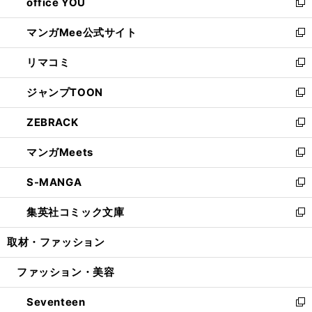
office YOU
く
で
ィ
い
新
開
ン
ウ
し
マンガMee公式サイト
く
ド
ィ
い
新
ウ
ン
ウ
し
リマコミ
で
ド
ィ
い
新
開
ウ
ン
ウ
し
ジャンプTOON
く
で
ド
ィ
い
新
開
ウ
ン
ウ
し
ZEBRACK
く
で
ド
ィ
い
新
開
ウ
ン
ウ
し
マンガMeets
く
で
ド
ィ
い
新
開
ウ
ン
ウ
し
S-MANGA
く
で
ド
ィ
い
新
開
ウ
ン
ウ
し
集英社コミック文庫
く
で
ド
ィ
い
新
開
ウ
ン
ウ
し
取材・ファッション
く
で
ド
ィ
い
開
ウ
ン
ウ
ファッション・美容
く
で
ド
ィ
開
ウ
ン
Seventeen
く
で
ド
新