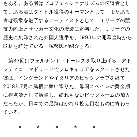
もある。ある者はプロフェッショナリズムの伝道者とし
て、ある者はタイトル獲得のキーマンとして、またある
者は観衆を魅了するアーティストとして、Ｊリーグの競
技力向上とサッカー文化の浸透に寄与した。Ｊリーグの
歴史に刻印された外国人選手を、1993年の開幕当時から
取材を続けている戸塚啓氏が紹介する。
第33回はフェルナンド・トーレスを取り上げる。アト
レティコ・マドリードでプロキャリアをスタートさせた
彼は、イングランドやイタリアのビッグクラブを経て
2018年7月に鳥栖に舞い降りた。母国スペインの黄金期
に得点源として活躍し、紛れもないビッグネームの加入
だったが、日本での足跡はかなり控え目なものに終わっ
ている。
※ ※ ※ ※ ※