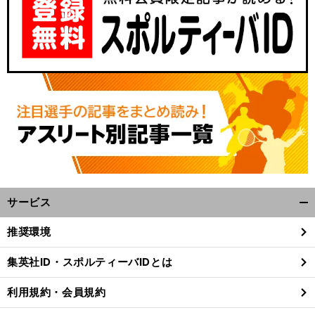
県
だ
、
ス
、
【
Ｊ
】
大
」
リーグ連載
選手獲得競争で後れを取り始めた東京ヴェルディのアカデミー
それでも「
丈夫
とOBが太鼓判を押すワケ
サービス
開
く/
推奨環境
閉
じ
集英社ID・スポルティーバIDとは
る
利用規約・会員規約