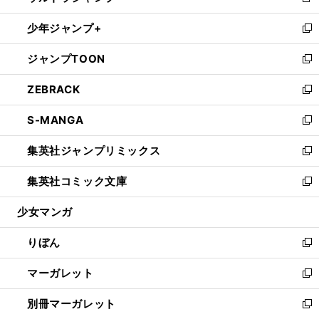
新
開
ウ
ン
ウ
し
少年ジャンプ+
く
で
ド
ィ
い
新
開
ウ
ン
ウ
し
ジャンプTOON
く
で
ド
ィ
い
新
開
ウ
ン
ウ
し
ZEBRACK
く
で
ド
ィ
い
新
開
ウ
ン
ウ
し
S-MANGA
く
で
ド
ィ
い
新
開
ウ
ン
ウ
し
集英社ジャンプリミックス
く
で
ド
ィ
い
新
開
ウ
ン
ウ
し
集英社コミック文庫
く
で
ド
ィ
い
新
開
ウ
ン
ウ
し
少女マンガ
く
で
ド
ィ
い
開
ウ
ン
ウ
りぼん
く
で
ド
ィ
新
開
ウ
ン
し
マーガレット
く
で
ド
い
新
開
ウ
ウ
し
別冊マーガレット
く
で
ィ
い
新
開