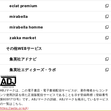
開
ウ
ン
ウ
し
eclat premium
く
で
ド
ィ
い
新
開
ウ
ン
ウ
し
mirabella
く
で
ド
ィ
い
新
開
ウ
ン
ウ
し
mirabella homme
く
で
ド
ィ
い
新
開
ウ
ン
ウ
し
zakka market
く
で
ド
ィ
い
新
開
ウ
ン
ウ
し
その他WEBサービス
く
で
ド
ィ
い
開
ウ
ン
ウ
集英社アドナビ
く
で
ド
ィ
新
開
ウ
ン
し
集英社エディターズ・ラボ
く
で
ド
い
新
開
ウ
ウ
し
く
で
ィ
い
開
ン
ウ
ABJマークは、この電子書店・電子書籍配信サービスが、著作権者からコンテ
く
ド
ィ
ンツ使用許諾を得た正規版配信サービスであることを示す登録商標（登録番号
ウ
ン
第6091713号）です。ABJマークの詳細、ABJマークを掲示しているサービス
で
ド
の一覧はこちら。
開
ウ
https://aebs.or.jp/
新