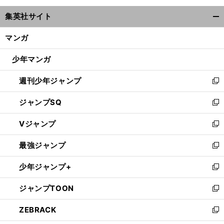
ウ
集英社サイト
ィ
開
ン
く/
マンガ
ド
閉
ウ
じ
少年マンガ
で
る
開
週刊少年ジャンプ
く
新
し
ジャンプSQ
い
新
ウ
し
Vジャンプ
ィ
い
新
ン
ウ
し
最強ジャンプ
ド
ィ
い
新
ウ
ン
ウ
し
少年ジャンプ+
で
ド
ィ
い
新
開
ウ
ン
ウ
し
ジャンプTOON
く
で
ド
ィ
い
新
開
ウ
ン
ウ
し
ZEBRACK
く
で
ド
ィ
い
新
開
ウ
ン
ウ
し