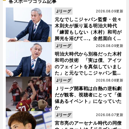
各スポーツコラム記事
Jリーグ
2026.08.09更新
元なでしこジャパン監督・佐々
木則夫が振り返る明治大時代
「練習もしない（木村）和司が
脚光を浴びて...。全然面白くな
い４年間でした」
Jリーグ
2026.08.09更新
明治大時代から別格だった木村
和司の技術 「実は僕、アイツ
のフェイントを真似していまし
た」と元なでしこジャパン監
督・佐々木則夫
Jリーグ
2026.08.08更新
Ｊリーグ開幕戦は白熱の逆転劇
だが観客、視聴者にとって「価
値あるイベント」になっていた
か
Jリーグ
2026.08.07更新
宮市亮のアーセナル時代の同僚