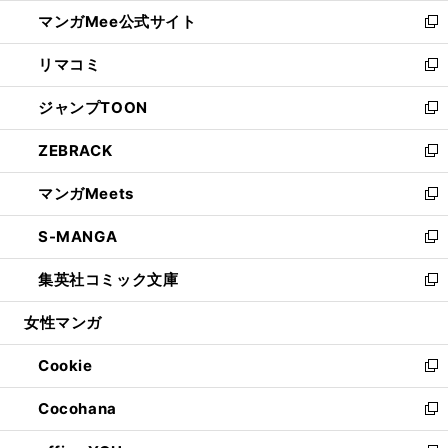
ン
ウ
し
マンガMee公式サイト
く
ド
ィ
い
新
ウ
ン
ウ
し
リマコミ
で
ド
ィ
い
新
開
ウ
ン
ウ
し
ジャンプTOON
く
で
ド
ィ
い
新
開
ウ
ン
ウ
し
ZEBRACK
く
で
ド
ィ
い
新
開
ウ
ン
ウ
し
マンガMeets
く
で
ド
ィ
い
新
開
ウ
ン
ウ
し
S-MANGA
く
で
ド
ィ
い
新
開
ウ
ン
ウ
し
集英社コミック文庫
く
で
ド
ィ
い
新
開
ウ
ン
ウ
し
女性マンガ
く
で
ド
ィ
い
開
ウ
ン
ウ
Cookie
く
で
ド
ィ
新
開
ウ
ン
し
Cocohana
く
で
ド
い
新
開
ウ
ウ
し