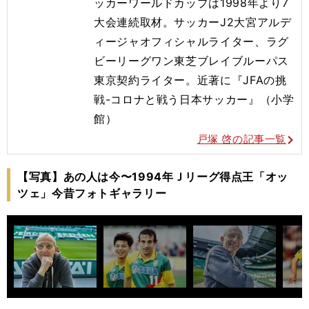
ッカーワールドカップは1998年より
7
大会連続取材。サッカ
ーJ2大宮アルデ
ィージャオフィシャルライター、ラグ
ビーリーグ
ワン東芝ブレイブルー
パス
東京契約ライター。近著に『JFAの挑
戦-コロナと戦う日本
サッカー』（小学
館）
戸塚 啓の記事一覧
【写真】あの人は今〜1994年Ｊリーグ得点王「オッ
ツェ」今昔フォトギャラリー