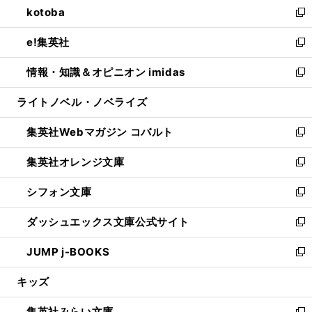
kotoba
く
で
ド
ィ
い
新
開
ウ
ン
ウ
し
e!集英社
く
で
ド
ィ
い
新
開
ウ
ン
ウ
し
情報・知識＆オピニオン imidas
く
で
ド
ィ
い
新
開
ウ
ン
ウ
し
ライトノベル・ノベライズ
く
で
ド
ィ
い
開
ウ
ン
ウ
集英社Webマガジン コバルト
く
で
ド
ィ
新
開
ウ
ン
し
集英社オレンジ文庫
く
で
ド
い
新
開
ウ
ウ
し
シフォン文庫
く
で
ィ
い
新
開
ン
ウ
し
ダッシュエックス文庫公式サイト
く
ド
ィ
い
新
ウ
ン
ウ
し
JUMP j-BOOKS
で
ド
ィ
い
新
開
ウ
ン
ウ
し
キッズ
く
で
ド
ィ
い
開
ウ
ン
ウ
集英社みらい文庫
く
で