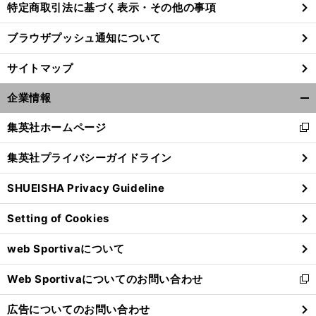
特定商取引法に基づく表示・その他の事項
ブラウザプッシュ通知について
サイトマップ
企業情報
開
く/
集英社ホームページ
新
閉
し
じ
集英社プライバシーガイドライン
い
る
ウ
SHUEISHA Privacy Guideline
ィ
ン
Setting of Cookies
ド
ウ
web Sportivaについて
で
開
Web Sportivaについてのお問い合わせ
く
新
し
広告についてのお問い合わせ
い