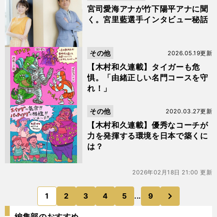
ami Memo
宮司愛海アナが竹下陽平アナに聞
く。宮里藍選手インタビュー秘話
その他
2026.05.19更新
【木村和久連載】タイガーも危
惧。「由緒正しい名門コースを守
れ！」
その他
2020.03.27更新
【木村和久連載】優秀なコーチが
力を発揮する環境を日本で築くに
は？
2026年02月18日 21:00 更新
次
1
2
3
4
5
...
9
のページへ
編集部のおすすめ