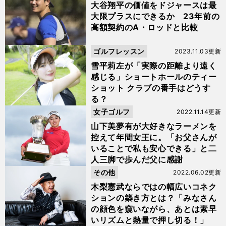
大谷翔平の価値をドジャースは最
大限プラスにできるか 23年前の
高額契約のA・ロッドと比較
ゴルフレッスン
2023.11.03更新
雪平莉左が「実際の距離より遠く
感じる」ショートホールのティー
ショット クラブの番手はどうす
る？
女子ゴルフ
2022.11.14更新
山下美夢有が大好きなラーメンを
控えて年間女王に。「お父さんが
いることで私も安心できる」と二
人三脚で歩んだ父に感謝
その他
2022.06.02更新
木梨憲武ならではの幅広いコネク
ションの築き方とは？「みなさん
の顔色を窺いながら、あとは素早
いリズムと熱量で押し切る！」