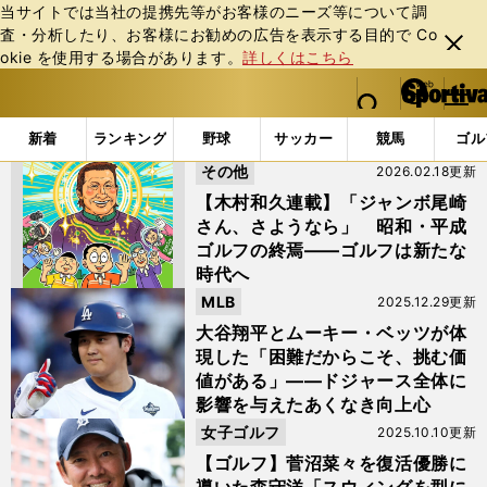
当サイトでは当社の提携先等がお客様のニーズ等について調
査・分析したり、お客様にお勧めの広告を表⽰する⽬的で Co
閉じ
okie を使⽤する場合があります。
詳しくはこちら
る
マイペ
web Sportiva (webスポルティーバ)
検索
メニュ
we
ー
「タイガー・ウッズ」の検索結果
b
ジ
新着
ランキング
野球
サッカー
競馬
ゴル
ス
その他
2026.02.18更新
ポ
ル
【木村和久連載】「ジャンボ尾崎
テ
さん、さようなら」 昭和・平成
ィ
ゴルフの終焉――ゴルフは新たな
ー
時代へ
バ
MLB
2025.12.29更新
大谷翔平とムーキー・ベッツが体
現した「困難だからこそ、挑む価
値がある」――ドジャース全体に
影響を与えたあくなき向上心
女子ゴルフ
2025.10.10更新
【ゴルフ】菅沼菜々を復活優勝に