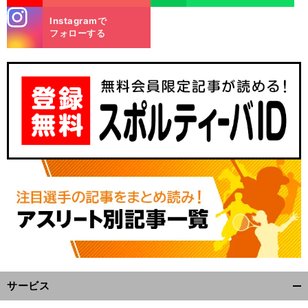
stagra
Instagramで
m
フォローする
サービス
開
く/