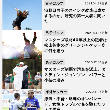
女子ゴルフ
2021.04.27更新
渋野日向子のスイング改造は成功
するのか。研究の第一人者に聞い
た
男子ゴルフ
2021.04.16更新
マスターズ取材40年以上の記者は
松山英樹のグリーンジャケット姿
に何を思う
男子ゴルフ
2020.12.01更新
マスターズ制覇で汚名を返上。ダ
スティン・ジョンソン、パワーと
小技の凄み
海外サッカー
2020.11.15更新
浮気・不倫・略奪のオンパレー
ド。女性トラブルで名を馳せた３
人の悪童