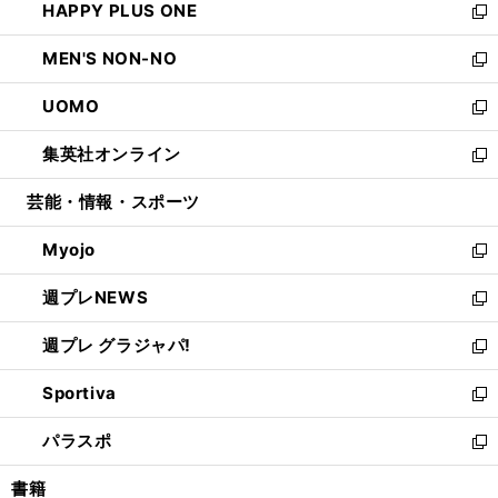
HAPPY PLUS ONE
く
で
ド
ィ
い
新
開
ウ
ン
ウ
し
MEN'S NON-NO
く
で
ド
ィ
い
新
開
ウ
ン
ウ
し
UOMO
く
で
ド
ィ
い
新
開
ウ
ン
ウ
し
集英社オンライン
く
で
ド
ィ
い
新
開
ウ
ン
ウ
し
芸能・情報・スポーツ
く
で
ド
ィ
い
開
ウ
ン
ウ
Myojo
く
で
ド
ィ
新
開
ウ
ン
し
週プレNEWS
く
で
ド
い
新
開
ウ
ウ
し
週プレ グラジャパ!
く
で
ィ
い
新
開
ン
ウ
し
Sportiva
く
ド
ィ
い
新
ウ
ン
ウ
し
パラスポ
で
ド
ィ
い
新
開
ウ
ン
ウ
し
書籍
く
で
ド
ィ
い