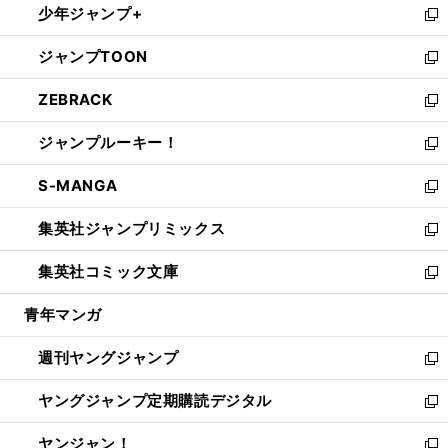
少年ジャンプ+
で
ド
ィ
い
新
開
ウ
ン
ウ
し
ジャンプTOON
く
で
ド
ィ
い
新
開
ウ
ン
ウ
し
ZEBRACK
く
で
ド
ィ
い
新
開
ウ
ン
ウ
し
ジャンプルーキー！
く
で
ド
ィ
い
新
開
ウ
ン
ウ
し
S-MANGA
く
で
ド
ィ
い
新
開
ウ
ン
ウ
し
集英社ジャンプリミックス
く
で
ド
ィ
い
新
開
ウ
ン
ウ
し
集英社コミック文庫
く
で
ド
ィ
い
新
開
ウ
ン
ウ
し
青年マンガ
く
で
ド
ィ
い
開
ウ
ン
ウ
週刊ヤングジャンプ
く
で
ド
ィ
新
開
ウ
ン
し
ヤングジャンプ定期購読デジタル
く
で
ド
い
新
開
ウ
ウ
し
ヤンジャン！
く
で
ィ
い