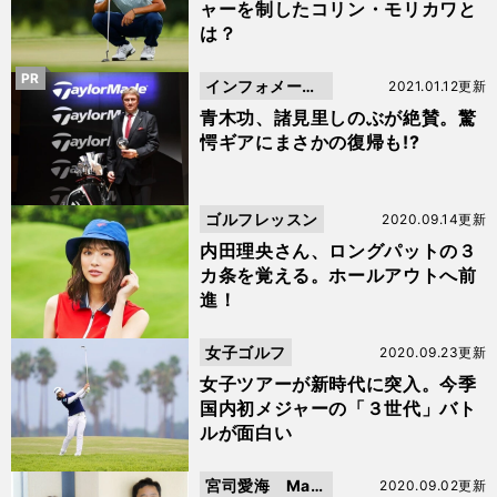
ャーを制したコリン・モリカワと
は？
PR
インフォメーシ
2021.01.12更新
ョン
青木功、諸見里しのぶが絶賛。驚
愕ギアにまさかの復帰も!?
ゴルフレッスン
2020.09.14更新
内田理央さん、ロングパットの３
カ条を覚える。ホールアウトへ前
進！
女子ゴルフ
2020.09.23更新
女子ツアーが新時代に突入。今季
国内初メジャーの「３世代」バト
ルが面白い
宮司愛海 Man
2020.09.02更新