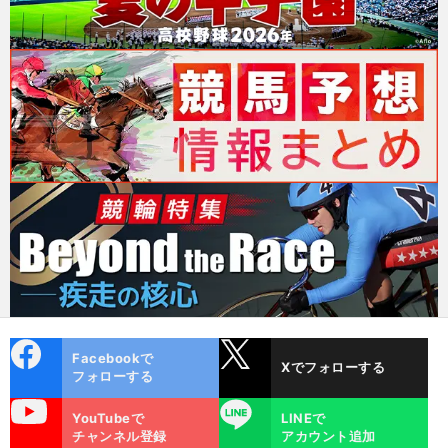
cebo
X
Facebookで
Xでフォローする
ok
フォローする
uTube
LINE
YouTubeで
LINEで
チャンネル登録
アカウント追加