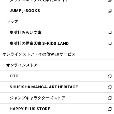
ド
ィ
い
新
ウ
ン
ウ
し
JUMP j-BOOKS
で
ド
ィ
い
新
開
ウ
ン
ウ
し
キッズ
く
で
ド
ィ
い
開
ウ
ン
ウ
集英社みらい文庫
く
で
ド
ィ
新
開
ウ
ン
し
集英社の児童図書 S-KIDS.LAND
く
で
ド
い
新
開
ウ
ウ
し
オンラインストア・
その他WEBサービス
く
で
ィ
い
開
ン
ウ
オンラインストア
く
ド
ィ
ウ
ン
OTO
で
ド
新
開
ウ
し
SHUEISHA MANGA-ART HERITAGE
く
で
い
新
開
ウ
し
ジャンプキャラクターズストア
く
ィ
い
新
ン
ウ
し
HAPPY PLUS STORE
ド
ィ
い
新