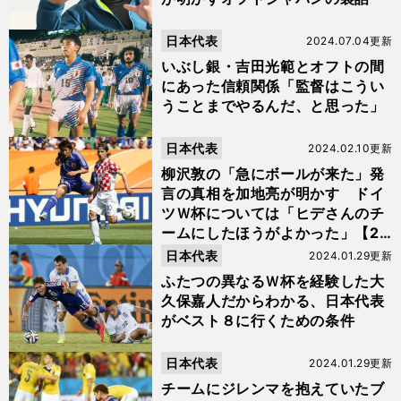
日本代表
2024.07.04更新
いぶし銀・吉田光範とオフトの間
にあった信頼関係「監督はこうい
うことまでやるんだ、と思った」
日本代表
2024.02.10更新
柳沢敦の「急にボールが来た」発
言の真相を加地亮が明かす ドイ
ツＷ杯については「ヒデさんのチ
ームにしたほうがよかった」【20
23年人気記事】
日本代表
2024.01.29更新
ふたつの異なるＷ杯を経験した大
久保嘉人だからわかる、日本代表
がベスト８に行くための条件
日本代表
2024.01.29更新
チームにジレンマを抱えていたブ