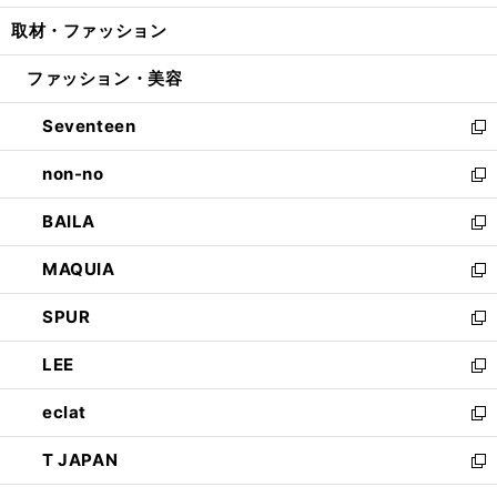
開
ウ
ン
ウ
し
取材・ファッション
く
で
ド
ィ
い
開
ウ
ン
ウ
ファッション・美容
く
で
ド
ィ
開
ウ
ン
Seventeen
く
で
ド
新
開
ウ
し
non-no
く
で
い
新
開
ウ
し
BAILA
く
ィ
い
新
ン
ウ
し
MAQUIA
ド
ィ
い
新
ウ
ン
ウ
し
SPUR
で
ド
ィ
い
新
開
ウ
ン
ウ
し
LEE
く
で
ド
ィ
い
新
開
ウ
ン
ウ
し
eclat
く
で
ド
ィ
い
新
開
ウ
ン
ウ
し
T JAPAN
く
で
ド
ィ
い
新
開
ウ
ン
ウ
し