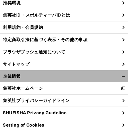
推奨環境
閉
じ
集英社ID・スポルティーバIDとは
る
利用規約・会員規約
特定商取引法に基づく表示・その他の事項
ブラウザプッシュ通知について
サイトマップ
企業情報
開
く/
集英社ホームページ
新
閉
し
じ
集英社プライバシーガイドライン
い
る
ウ
SHUEISHA Privacy Guideline
ィ
ン
Setting of Cookies
ド