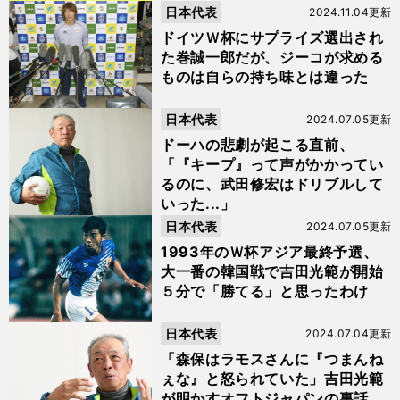
日本代表
2024.11.04更新
ドイツＷ杯にサプライズ選出され
た巻誠一郎だが、ジーコが求める
ものは自らの持ち味とは違った
日本代表
2024.07.05更新
ドーハの悲劇が起こる直前、
「『キープ』って声がかかってい
るのに、武田修宏はドリブルして
いった...」
日本代表
2024.07.05更新
1993年のＷ杯アジア最終予選、
大一番の韓国戦で吉田光範が開始
５分で「勝てる」と思ったわけ
日本代表
2024.07.04更新
「森保はラモスさんに『つまんね
ぇな』と怒られていた」吉田光範
が明かすオフトジャパンの裏話