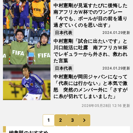
中村憲剛が見返すたびに後悔した
南アフリカＷ杯でのワンプレー
「今でも、ボールが目の前を通り
過ぎていくのを思い出す」
日本代表
2024.01.29更新
中村憲剛「試合に出たいです」と
川口能活に吐露 南アフリカＷ杯
でレギュラーから外され、救われ
た言葉
日本代表
2024.01.29更新
中村憲剛が岡田ジャパンになって
「代表には行かない」と本気で激
怒 突然のメンバー外に「さすが
に糸が切れてしまいました」
2026年05月28日 12:16 更新
次
1
2
3
のページへ
編集部のおすすめ