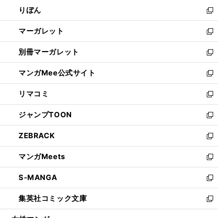
ウ
ン
ウ
りぼん
く
で
ド
ィ
新
開
ウ
ン
し
マーガレット
く
で
ド
い
新
開
ウ
ウ
し
別冊マーガレット
く
で
ィ
い
新
開
ン
ウ
し
マンガMee公式サイト
く
ド
ィ
い
新
ウ
ン
ウ
し
リマコミ
で
ド
ィ
い
新
開
ウ
ン
ウ
し
ジャンプTOON
く
で
ド
ィ
い
新
開
ウ
ン
ウ
し
ZEBRACK
く
で
ド
ィ
い
新
開
ウ
ン
ウ
し
マンガMeets
く
で
ド
ィ
い
新
開
ウ
ン
ウ
し
S-MANGA
く
で
ド
ィ
い
新
開
ウ
ン
ウ
し
集英社コミック文庫
く
で
ド
ィ
い
新
開
ウ
ン
ウ
し