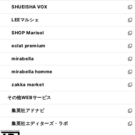
ウ
ン
ウ
し
SHUEISHA VOX
で
ド
ィ
い
新
開
ウ
ン
ウ
し
LEEマルシェ
く
で
ド
ィ
い
新
開
ウ
ン
ウ
し
SHOP Marisol
く
で
ド
ィ
い
新
開
ウ
ン
ウ
し
eclat premium
く
で
ド
ィ
い
新
開
ウ
ン
ウ
し
mirabella
く
で
ド
ィ
い
新
開
ウ
ン
ウ
し
mirabella homme
く
で
ド
ィ
い
新
開
ウ
ン
ウ
し
zakka market
く
で
ド
ィ
い
新
開
ウ
ン
ウ
し
その他WEBサービス
く
で
ド
ィ
い
開
ウ
ン
ウ
集英社アドナビ
く
で
ド
ィ
新
開
ウ
ン
し
集英社エディターズ・ラボ
く
で
ド
い
新
開
ウ
ウ
し