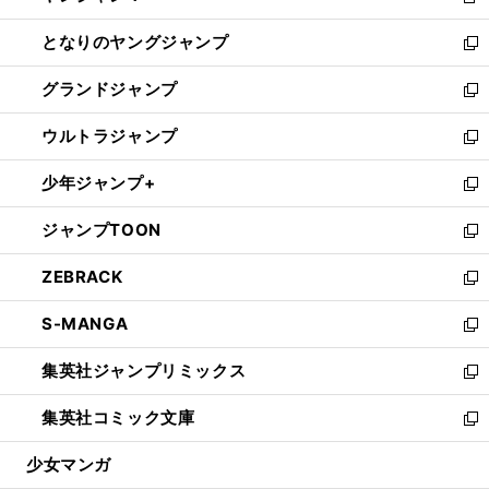
新
開
ン
ウ
し
となりのヤングジャンプ
く
ド
ィ
い
新
ウ
ン
ウ
し
グランドジャンプ
で
ド
ィ
い
新
開
ウ
ン
ウ
し
ウルトラジャンプ
く
で
ド
ィ
い
新
開
ウ
ン
ウ
し
少年ジャンプ+
く
で
ド
ィ
い
新
開
ウ
ン
ウ
し
ジャンプTOON
く
で
ド
ィ
い
新
開
ウ
ン
ウ
し
ZEBRACK
く
で
ド
ィ
い
新
開
ウ
ン
ウ
し
S-MANGA
く
で
ド
ィ
い
新
開
ウ
ン
ウ
し
集英社ジャンプリミックス
く
で
ド
ィ
い
新
開
ウ
ン
ウ
し
集英社コミック文庫
く
で
ド
ィ
い
新
開
ウ
ン
ウ
し
少女マンガ
く
で
ド
ィ
い
開