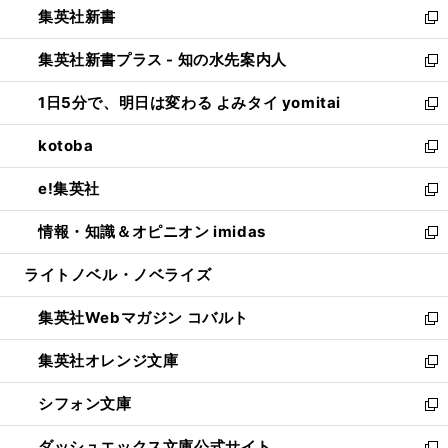
集英社新書
く
で
ィ
い
新
開
ン
ウ
し
集英社新書プラス - 知の水先案内人
く
ド
ィ
い
新
ウ
ン
ウ
し
1日5分で、明日は変わる よみタイ yomitai
で
ド
ィ
い
新
開
ウ
ン
ウ
し
kotoba
く
で
ド
ィ
い
新
開
ウ
ン
ウ
し
e!集英社
く
で
ド
ィ
い
新
開
ウ
ン
ウ
し
情報・知識＆オピニオン imidas
く
で
ド
ィ
い
新
開
ウ
ン
ウ
し
ライトノベル・ノベライズ
く
で
ド
ィ
い
開
ウ
ン
ウ
集英社Webマガジン コバルト
く
で
ド
ィ
新
開
ウ
ン
し
集英社オレンジ文庫
く
で
ド
い
新
開
ウ
ウ
し
シフォン文庫
く
で
ィ
い
新
開
ン
ウ
し
ダッシュエックス文庫公式サイト
く