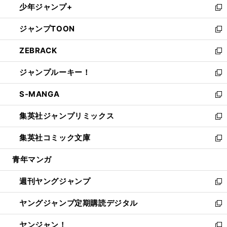
少年ジャンプ+
で
ド
ィ
い
新
開
ウ
ン
ウ
し
ジャンプTOON
く
で
ド
ィ
い
新
開
ウ
ン
ウ
し
ZEBRACK
く
で
ド
ィ
い
新
開
ウ
ン
ウ
し
ジャンプルーキー！
く
で
ド
ィ
い
新
開
ウ
ン
ウ
し
S-MANGA
く
で
ド
ィ
い
新
開
ウ
ン
ウ
し
集英社ジャンプリミックス
く
で
ド
ィ
い
新
開
ウ
ン
ウ
し
集英社コミック文庫
く
で
ド
ィ
い
新
開
ウ
ン
ウ
し
青年マンガ
く
で
ド
ィ
い
開
ウ
ン
ウ
週刊ヤングジャンプ
く
で
ド
ィ
新
開
ウ
ン
し
ヤングジャンプ定期購読デジタル
く
で
ド
い
新
開
ウ
ウ
し
ヤンジャン！
く
で
ィ
い