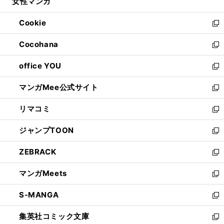
女性マンガ
く
で
ド
ィ
い
開
ウ
ン
ウ
Cookie
く
で
ド
ィ
新
開
ウ
ン
し
Cocohana
く
で
ド
い
新
開
ウ
ウ
し
office YOU
く
で
ィ
い
新
開
ン
ウ
し
マンガMee公式サイト
く
ド
ィ
い
新
ウ
ン
ウ
し
リマコミ
で
ド
ィ
い
新
開
ウ
ン
ウ
し
ジャンプTOON
く
で
ド
ィ
い
新
開
ウ
ン
ウ
し
ZEBRACK
く
で
ド
ィ
い
新
開
ウ
ン
ウ
し
マンガMeets
く
で
ド
ィ
い
新
開
ウ
ン
ウ
し
S-MANGA
く
で
ド
ィ
い
新
開
ウ
ン
ウ
し
集英社コミック文庫
く
で
ド
ィ
い
新