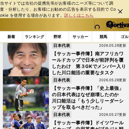
当サイトでは当社の提携先等がお客様のニーズ等について調
査・分析したり、お客様にお勧めの広告を表⽰する⽬的で Co
閉じ
okie を使⽤する場合があります。
詳しくはこちら
る
マイペ
web Sportiva (webスポルティーバ)
検索
メニュ
we
ー
「#サッカー事件簿」の最新ニュース・ 情報
b
ジ
新着
ランキング
野球
サッカー
競馬
ゴル
ス
日本代表
2026.05.28更新
ポ
ル
【サッカー事件簿】南アフリカワ
テ
ールドカップで日本が前評判を覆
ィ
したわけ 第３GKでメンバー入り
ー
した川口能活の重要なタスク
バ
日本代表
2026.05.28更新
【サッカー事件簿】「史上最強」
の日本代表はなぜ崩壊したのか
川口能活は「もう少しリーダーシ
ップを取るべきだった」
日本代表
2026.05.27更新
【サッカー事件簿】ドイツワール