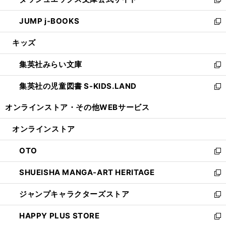
ド
ィ
い
新
ウ
ン
ウ
し
JUMP j-BOOKS
で
ド
ィ
い
新
開
ウ
ン
ウ
し
キッズ
く
で
ド
ィ
い
開
ウ
ン
ウ
集英社みらい文庫
く
で
ド
ィ
新
開
ウ
ン
し
集英社の児童図書 S-KIDS.LAND
く
で
ド
い
新
開
ウ
ウ
し
オンラインストア・
その他WEBサービス
く
で
ィ
い
開
ン
ウ
オンラインストア
く
ド
ィ
ウ
ン
OTO
で
ド
新
開
ウ
し
SHUEISHA MANGA-ART HERITAGE
く
で
い
新
開
ウ
し
ジャンプキャラクターズストア
く
ィ
い
新
ン
ウ
し
HAPPY PLUS STORE
ド
ィ
い
新