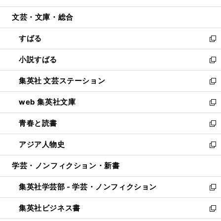
開
ウ
ン
ウ
文芸・文庫・総合
く
で
ド
ィ
開
ウ
ン
すばる
く
で
ド
新
開
ウ
し
小説すばる
く
で
い
新
開
ウ
し
集英社 文芸ステーション
く
ィ
い
新
ン
ウ
し
web 集英社文庫
ド
ィ
い
新
ウ
ン
ウ
し
青春と読書
で
ド
ィ
い
新
開
ウ
ン
ウ
し
アジア人物史
く
で
ド
ィ
い
新
開
ウ
ン
ウ
し
学芸・ノンフィクション・新書
く
で
ド
ィ
い
開
ウ
ン
ウ
集英社学芸部 - 学芸・ノンフィクション
く
で
ド
ィ
新
開
ウ
ン
し
集英社ビジネス書
く
で
ド
い
新
開
ウ
ウ
し