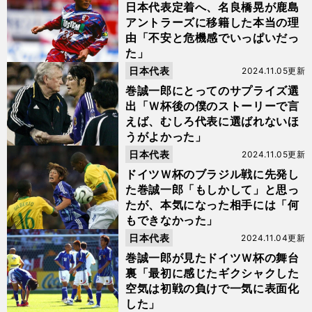
日本代表定着へ、名良橋晃が鹿島
アントラーズに移籍した本当の理
由「不安と危機感でいっぱいだっ
た」
日本代表
2024.11.05更新
巻誠一郎にとってのサプライズ選
出「Ｗ杯後の僕のストーリーで言
えば、むしろ代表に選ばれないほ
うがよかった」
日本代表
2024.11.05更新
ドイツＷ杯のブラジル戦に先発し
た巻誠一郎「もしかして」と思っ
たが、本気になった相手には「何
もできなかった」
日本代表
2024.11.04更新
巻誠一郎が見たドイツＷ杯の舞台
裏「最初に感じたギクシャクした
空気は初戦の負けで一気に表面化
した」