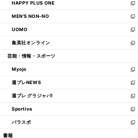
HAPPY PLUS ONE
く
で
ド
ィ
い
新
開
ウ
ン
ウ
し
MEN'S NON-NO
く
で
ド
ィ
い
新
開
ウ
ン
ウ
し
UOMO
く
で
ド
ィ
い
新
開
ウ
ン
ウ
し
集英社オンライン
く
で
ド
ィ
い
新
開
ウ
ン
ウ
し
芸能・情報・スポーツ
く
で
ド
ィ
い
開
ウ
ン
ウ
Myojo
く
で
ド
ィ
新
開
ウ
ン
し
週プレNEWS
く
で
ド
い
新
開
ウ
ウ
し
週プレ グラジャパ!
く
で
ィ
い
新
開
ン
ウ
し
Sportiva
く
ド
ィ
い
新
ウ
ン
ウ
し
パラスポ
で
ド
ィ
い
新
開
ウ
ン
ウ
し
書籍
く
で
ド
ィ
い