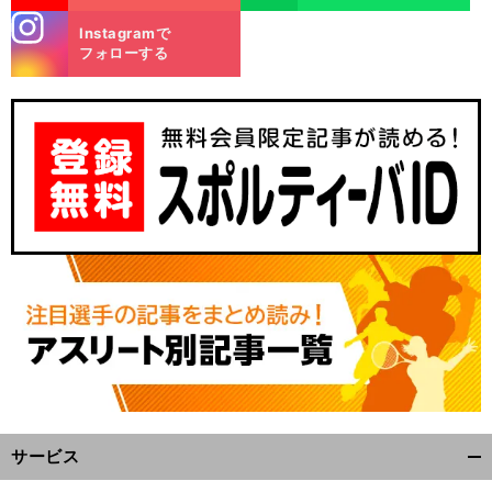
stagra
Instagramで
m
フォローする
サービス
開
く/