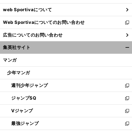
ウ
web Sportivaについて
で
開
Web Sportivaについてのお問い合わせ
く
新
し
広告についてのお問い合わせ
い
ウ
集英社サイト
ィ
開
ン
く/
マンガ
ド
閉
ウ
じ
少年マンガ
で
る
開
週刊少年ジャンプ
く
新
し
ジャンプSQ
い
新
ウ
し
Vジャンプ
ィ
い
新
ン
ウ
し
最強ジャンプ
ド
ィ
い
新
ウ
ン
ウ
し