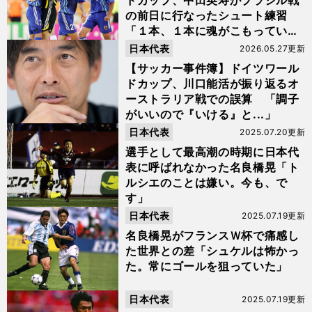
ドカップ、中田英寿がブラジル戦
の前日に行なったシュート練習
「１本、１本に魂がこもってい
た」
日本代表
2026.05.27更新
【サッカー事件簿】ドイツワール
ドカップ、川口能活が振り返るオ
ーストラリア戦での誤算 「調子
がいいので『いける』と...」
日本代表
2025.07.20更新
選手として最高潮の時期に日本代
表に呼ばれなかった名良橋晃「ト
ルシエのことは嫌い。今も、で
す」
日本代表
2025.07.19更新
名良橋晃がフランスＷ杯で痛感し
た世界との差「シュケルは怖かっ
た。常にゴールを狙っていた」
日本代表
2025.07.19更新