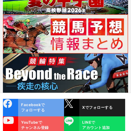
cebo
X
Facebookで
Xでフォローする
ok
フォローする
uTube
LINE
YouTubeで
LINEで
チャンネル登録
アカウント追加