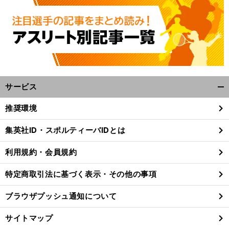
、
前
へ
サービス
開
く/
推奨環境
閉
じ
集英社ID・スポルティーバIDとは
る
利用規約・会員規約
特定商取引法に基づく表示・その他の事項
ブラウザプッシュ通知について
サイトマップ