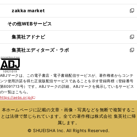
開
ウ
ン
ウ
し
zakka market
く
で
ド
ィ
い
新
開
ウ
ン
ウ
し
その他WEBサービス
く
で
ド
ィ
い
開
ウ
ン
ウ
集英社アドナビ
く
で
ド
ィ
新
開
ウ
ン
し
集英社エディターズ・ラボ
く
で
ド
い
新
開
ウ
ウ
し
く
で
ィ
い
開
ン
ウ
ABJマークは、この電子書店・電子書籍配信サービスが、著作権者からコンテ
く
ド
ィ
ンツ使用許諾を得た正規版配信サービスであることを示す登録商標（登録番号
ウ
ン
第6091713号）です。ABJマークの詳細、ABJマークを掲示しているサービス
で
ド
の一覧はこちら。
開
ウ
https://aebs.or.jp/
新
く
で
し
い
開
本ホームページに記載の文章・画像・写真などを無断で複製するこ
ウ
く
とは法律で禁じられています。全ての著作権は株式会社 集英社に帰
ィ
属します。
ン
ド
© SHUEISHA Inc. All Rights Reserved.
ウ