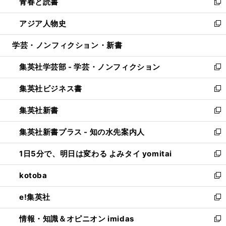
青春と読書
で
ド
ィ
い
新
開
ウ
ン
ウ
し
アジア人物史
く
で
ド
ィ
い
新
開
ウ
ン
ウ
し
学芸・ノンフィクション・新書
く
で
ド
ィ
い
開
ウ
ン
ウ
集英社学芸部 - 学芸・ノンフィクション
く
で
ド
ィ
新
開
ウ
ン
し
集英社ビジネス書
く
で
ド
い
新
開
ウ
ウ
し
集英社新書
く
で
ィ
い
新
開
ン
ウ
し
集英社新書プラス - 知の水先案内人
く
ド
ィ
い
新
ウ
ン
ウ
し
1日5分で、明日は変わる よみタイ yomitai
で
ド
ィ
い
新
開
ウ
ン
ウ
し
kotoba
く
で
ド
ィ
い
新
開
ウ
ン
ウ
し
e!集英社
く
で
ド
ィ
い
新
開
ウ
ン
ウ
し
情報・知識＆オピニオン imidas
く
で
ド
ィ
い
新