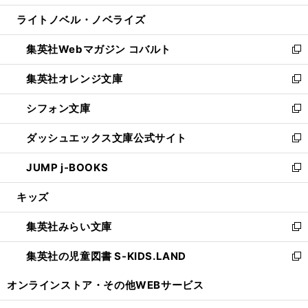
開
ウ
ン
ウ
し
ライトノベル・ノベライズ
く
で
ド
ィ
い
開
ウ
ン
ウ
集英社Webマガジン コバルト
く
で
ド
ィ
新
開
ウ
ン
し
集英社オレンジ文庫
く
で
ド
い
新
開
ウ
ウ
し
シフォン文庫
く
で
ィ
い
新
開
ン
ウ
し
ダッシュエックス文庫公式サイト
く
ド
ィ
い
新
ウ
ン
ウ
し
JUMP j-BOOKS
で
ド
ィ
い
新
開
ウ
ン
ウ
し
キッズ
く
で
ド
ィ
い
開
ウ
ン
ウ
集英社みらい文庫
く
で
ド
ィ
新
開
ウ
ン
し
集英社の児童図書 S-KIDS.LAND
く
で
ド
い
新
開
ウ
ウ
し
オンラインストア・
その他WEBサービス
く
で
ィ
い
開
ン
ウ