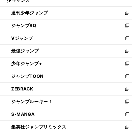
少年マンガ
で
る
開
週刊少年ジャンプ
く
新
し
ジャンプSQ
い
新
ウ
し
Vジャンプ
ィ
い
新
ン
ウ
し
最強ジャンプ
ド
ィ
い
新
ウ
ン
ウ
し
少年ジャンプ+
で
ド
ィ
い
新
開
ウ
ン
ウ
し
ジャンプTOON
く
で
ド
ィ
い
新
開
ウ
ン
ウ
し
ZEBRACK
く
で
ド
ィ
い
新
開
ウ
ン
ウ
し
ジャンプルーキー！
く
で
ド
ィ
い
新
開
ウ
ン
ウ
し
S-MANGA
く
で
ド
ィ
い
新
開
ウ
ン
ウ
し
集英社ジャンプリミックス
く
で
ド
ィ
い
新