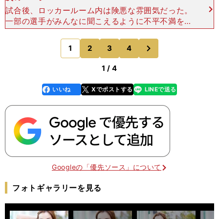
試合後、ロッカールーム内は険悪な雰囲気だった。
一部の選手がみんなに聞こえるように不平不満を言
い放った。その声に対して、聞こえないふりをする
選手もいれば、反応して言い返す選手もいた。「こ
次
1
2
3
4
のページへ
れは、よくない
1 / 4
いいね
Xでポストする
LINEで送る
line
faceboo
x
k
Googleの「優先ソース」について
フォトギャラリーを見る