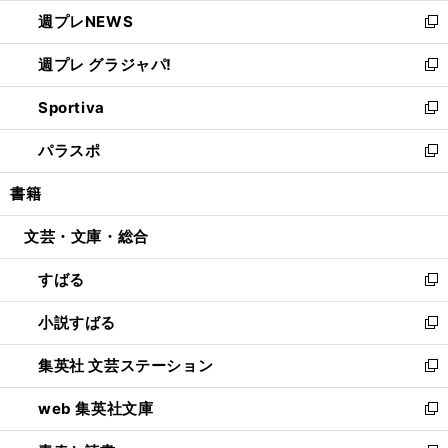
ウ
ン
し
週プレNEWS
く
で
ド
い
新
開
ウ
ウ
し
週プレ グラジャパ!
く
で
ィ
い
新
開
ン
ウ
し
Sportiva
く
ド
ィ
い
新
ウ
ン
ウ
し
パラスポ
で
ド
ィ
い
新
開
ウ
ン
ウ
し
書籍
く
で
ド
ィ
い
開
ウ
ン
ウ
文芸・文庫・総合
く
で
ド
ィ
開
ウ
ン
すばる
く
で
ド
新
開
ウ
し
小説すばる
く
で
い
新
開
ウ
し
集英社 文芸ステーション
く
ィ
い
新
ン
ウ
し
web 集英社文庫
ド
ィ
い
新
ウ
ン
ウ
し