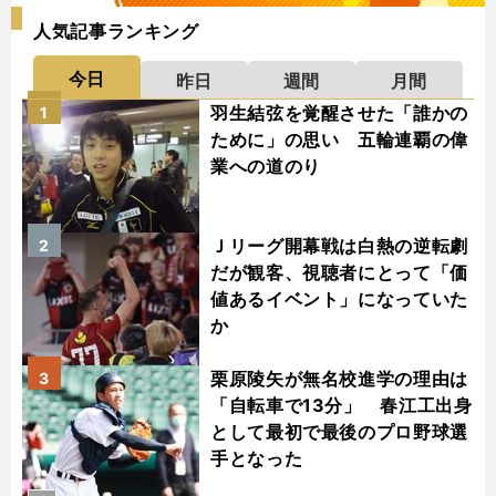
人気記事ランキング
今日
昨日
週間
月間
羽生結弦を覚醒させた「誰かの
1
ために」の思い 五輪連覇の偉
業への道のり
Ｊリーグ開幕戦は白熱の逆転劇
2
だが観客、視聴者にとって「価
値あるイベント」になっていた
か
栗原陵矢が無名校進学の理由は
3
「自転車で13分」 春江工出身
として最初で最後のプロ野球選
手となった