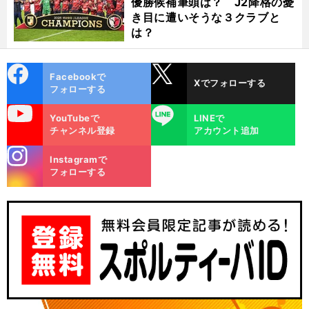
優勝候補筆頭は？ J2降格の憂
き目に遭いそうな３クラブと
は？
cebo
X
Facebookで
Xでフォローする
ok
フォローする
uTube
LINE
YouTubeで
LINEで
チャンネル登録
アカウント追加
stagra
Instagramで
m
フォローする