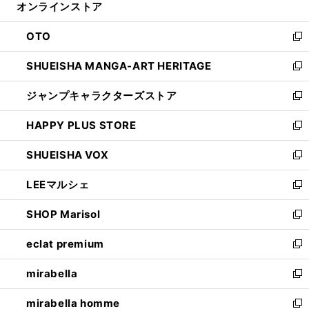
オンラインストア
く
ド
ィ
ウ
ン
OTO
で
ド
新
開
ウ
し
SHUEISHA MANGA-ART HERITAGE
く
で
い
新
開
ウ
し
ジャンプキャラクターズストア
く
ィ
い
新
ン
ウ
し
HAPPY PLUS STORE
ド
ィ
い
新
ウ
ン
ウ
し
SHUEISHA VOX
で
ド
ィ
い
新
開
ウ
ン
ウ
し
LEEマルシェ
く
で
ド
ィ
い
新
開
ウ
ン
ウ
し
SHOP Marisol
く
で
ド
ィ
い
新
開
ウ
ン
ウ
し
eclat premium
く
で
ド
ィ
い
新
開
ウ
ン
ウ
し
mirabella
く
で
ド
ィ
い
新
開
ウ
ン
ウ
し
mirabella homme
く
で
ド
ィ
い
新