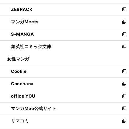
開
ウ
ン
ウ
し
ZEBRACK
く
で
ド
ィ
い
新
開
ウ
ン
ウ
し
マンガMeets
く
で
ド
ィ
い
新
開
ウ
ン
ウ
し
S-MANGA
く
で
ド
ィ
い
新
開
ウ
ン
ウ
し
集英社コミック文庫
く
で
ド
ィ
い
新
開
ウ
ン
ウ
し
女性マンガ
く
で
ド
ィ
い
開
ウ
ン
ウ
Cookie
く
で
ド
ィ
新
開
ウ
ン
し
Cocohana
く
で
ド
い
新
開
ウ
ウ
し
office YOU
く
で
ィ
い
新
開
ン
ウ
し
マンガMee公式サイト
く
ド
ィ
い
新
ウ
ン
ウ
し
リマコミ
で
ド
ィ
い
新
開
ウ
ン
ウ
し