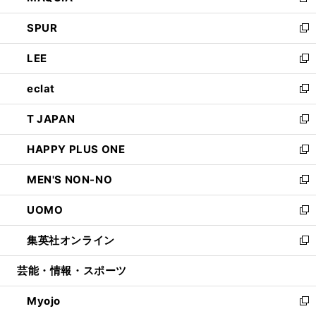
新
ウ
ン
ウ
し
SPUR
で
ド
ィ
い
新
開
ウ
ン
ウ
し
LEE
く
で
ド
ィ
い
新
開
ウ
ン
ウ
し
eclat
く
で
ド
ィ
い
新
開
ウ
ン
ウ
し
T JAPAN
く
で
ド
ィ
い
新
開
ウ
ン
ウ
し
HAPPY PLUS ONE
く
で
ド
ィ
い
新
開
ウ
ン
ウ
し
MEN'S NON-NO
く
で
ド
ィ
い
新
開
ウ
ン
ウ
し
UOMO
く
で
ド
ィ
い
新
開
ウ
ン
ウ
し
集英社オンライン
く
で
ド
ィ
い
新
開
ウ
ン
ウ
し
芸能・情報・スポーツ
く
で
ド
ィ
い
開
ウ
ン
ウ
Myojo
く
で
ド
ィ
新
開