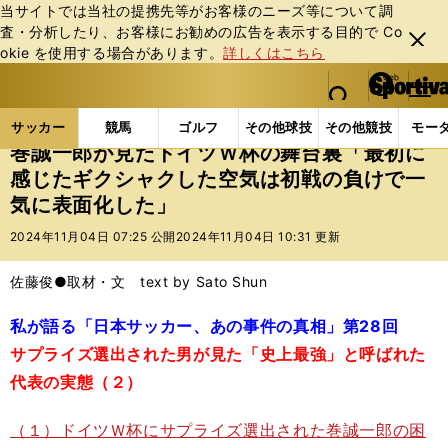
当サイトでは当社の提携先等がお客様のニーズ等について調
査・分析したり、お客様にお勧めの広告を表⽰する⽬的で Co
閉じ
okie を使⽤する場合があります。
詳しくはこちら
る
マイペ
web Sportiva (webスポルティーバ)
検索
メニュ
we
ー
サッカーの記事一覧
サッカー代表
日本代表
巻
b
ジ
サッカー
競馬
ゴルフ
その他球技
その他競技
モー
ス
巻誠一郎が見たドイツＷ杯の舞台裏「最初に
ポ
感じたギクシャクした空気は初戦の負けで一
ル
気に表面化した」
テ
ィ
2024年11月04日 07:25 公開
2024年11月04日 10:31 更新
ー
バ
佐藤俊●取材・文 text by Sato Shun
私が語る「日本サッカー、あの事件の真相」第28回
サプライズ選出された男が見た「史上最強」と呼ばれた
代表の実態（２）
（１）ドイツＷ杯にサプライズ選出された巻誠一郎の困