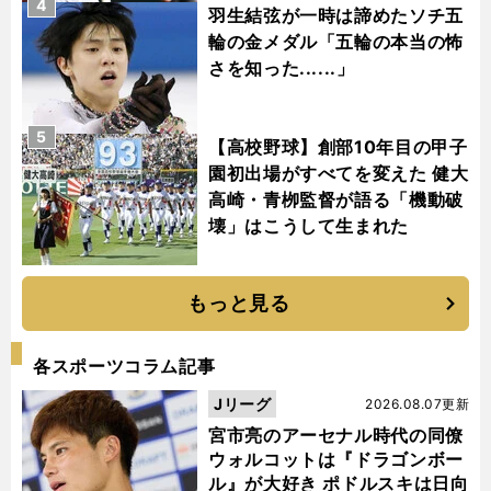
4
羽生結弦が一時は諦めたソチ五
輪の金メダル「五輪の本当の怖
さを知った......」
5
【高校野球】創部10年目の甲子
園初出場がすべてを変えた 健大
高崎・青栁監督が語る「機動破
壊」はこうして生まれた
もっと見る
各スポーツコラム記事
Jリーグ
2026.08.07更新
宮市亮のアーセナル時代の同僚
ウォルコットは『ドラゴンボー
ル』が大好き ポドルスキは日向