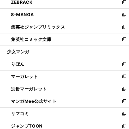
ZEBRACK
く
で
ド
ィ
い
新
開
ウ
ン
ウ
し
S-MANGA
く
で
ド
ィ
い
新
開
ウ
ン
ウ
し
集英社ジャンプリミックス
く
で
ド
ィ
い
新
開
ウ
ン
ウ
し
集英社コミック文庫
く
で
ド
ィ
い
新
開
ウ
ン
ウ
し
少女マンガ
く
で
ド
ィ
い
開
ウ
ン
ウ
りぼん
く
で
ド
ィ
新
開
ウ
ン
し
マーガレット
く
で
ド
い
新
開
ウ
ウ
し
別冊マーガレット
く
で
ィ
い
新
開
ン
ウ
し
マンガMee公式サイト
く
ド
ィ
い
新
ウ
ン
ウ
し
リマコミ
で
ド
ィ
い
新
開
ウ
ン
ウ
し
ジャンプTOON
く
で
ド
ィ
い
新