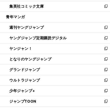
開
ウ
ン
ウ
し
集英社コミック文庫
く
で
ド
ィ
い
新
開
ウ
ン
ウ
し
青年マンガ
く
で
ド
ィ
い
開
ウ
ン
ウ
週刊ヤングジャンプ
く
で
ド
ィ
新
開
ウ
ン
し
ヤングジャンプ定期購読デジタル
く
で
ド
い
新
開
ウ
ウ
し
ヤンジャン！
く
で
ィ
い
新
開
ン
ウ
し
となりのヤングジャンプ
く
ド
ィ
い
新
ウ
ン
ウ
し
グランドジャンプ
で
ド
ィ
い
新
開
ウ
ン
ウ
し
ウルトラジャンプ
く
で
ド
ィ
い
新
開
ウ
ン
ウ
し
少年ジャンプ+
く
で
ド
ィ
い
新
開
ウ
ン
ウ
し
ジャンプTOON
く
で
ド
ィ
い
新
開
ウ
ン
ウ
し