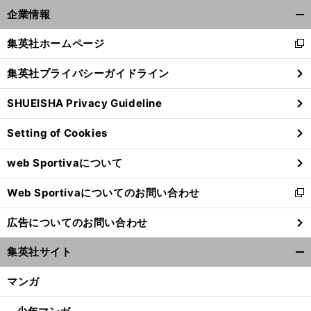
企業情報
開
く/
集英社ホームページ
新
閉
し
じ
集英社プライバシーガイドライン
い
る
ウ
SHUEISHA Privacy Guideline
ィ
ン
Setting of Cookies
ド
ウ
web Sportivaについて
で
開
Web Sportivaについてのお問い合わせ
く
新
し
広告についてのお問い合わせ
い
ウ
集英社サイト
ィ
開
ン
く/
マンガ
ド
閉
ウ
じ