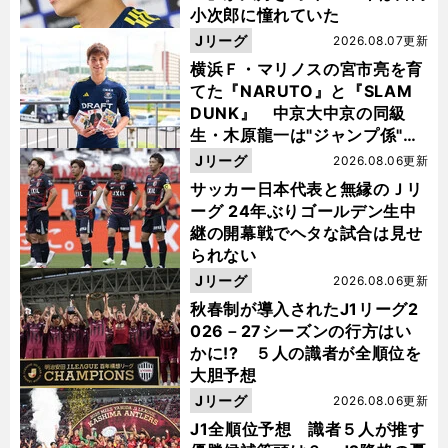
小次郎に憧れていた
Jリーグ
2026.08.07更新
横浜Ｆ・マリノスの宮市亮を育
てた『NARUTO』と『SLAM
DUNK』 中京大中京の同級
生・木原龍一は"ジャンプ係"だ
った
Jリーグ
2026.08.06更新
サッカー日本代表と無縁のＪリ
ーグ 24年ぶりゴールデン生中
継の開幕戦でヘタな試合は見せ
られない
Jリーグ
2026.08.06更新
秋春制が導入されたJ1リーグ2
026－27シーズンの行方はい
かに!? ５人の識者が全順位を
大胆予想
Jリーグ
2026.08.06更新
J1全順位予想 識者５人が推す