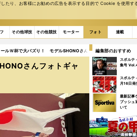
たり、お客様にお勧めの広告を表⽰する⽬的で Cookie を使⽤す
フ
その他球技
その他競技
モーター
フォト
連載
ールＷ杯で大バズり！ モデルSHONOさんフォトギャラリー（24点）
編集部のおすすめ
スポルテ
HONOさんフォトギャ
集号 Vol
スポルテ
月16日発
最新記事
プッシュ
いて