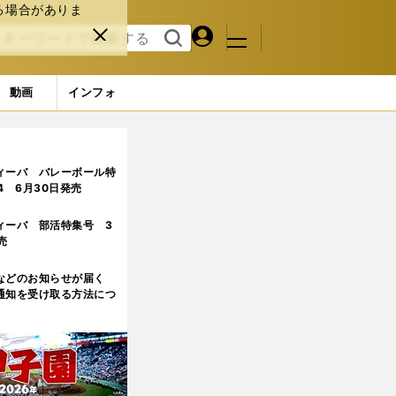
る場合がありま
マイペ
閉じ
検索
メニュ
ー
る
す
ジ
る
動画
インフォ
 (11ページ目)
ィーバ バレーボール特
.4 6月30日発売
ィーバ 部活特集号 3
売
などのお知らせが届く
通知を受け取る方法につ