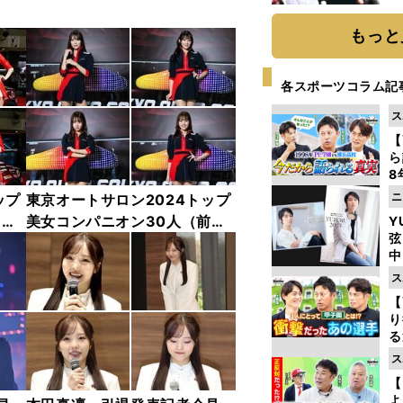
球
もっと
各スポーツコラム記
ス
【
ら
8
最
ニ
ップ
東京オートサロン2024トップ
き
中
美女コンパニオン30人（前
Y
弦
編）「全身フォト」
中
ス
【
り
る
学
ス
け
【
よ