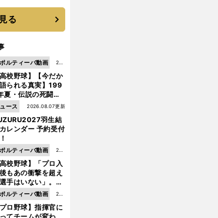
選手となった
見る
事
ポルティーバ動画
202
高校野球】【今だか
6.0
語られる真実】199
8.0
年夏・伝説の死闘の
7更
中にPL学園に何が起
ュース
2026.08.07更新
新
ていた！？
UZURU2027羽生結
カレンダー 予約受付
！
ポルティーバ動画
202
高校野球】「プロ入
6.0
後もあの衝撃を超え
8.0
選手はいない」。PL
6更
園トリオが衝撃を受
ポルティーバ動画
202
新
た選手
プロ野球】指揮官に
6.0
ってチームが変わ