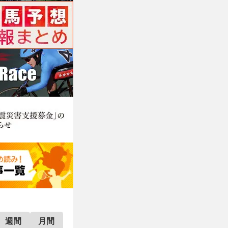
週間
月間