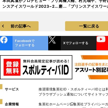
本田真凜がプロデビュー「プリ
高橋大輔、村元哉中、宇野
ンスアイスワールド2023−20
磨...「プリンスアイスワー
24」フォトギャラリー
2023−2024」フォトギャ
リー
前の記事へ
一覧に戻る
ebo
X
YouTube
Facebookで
Xでフォローする
ok
フォローする
サービス
推奨環境
集英社ID・スポルティーバIDとは
ブラウザプッシュ通知について
サイトマッ
企業情報
集英社ホームページ
集英社プライバシー
新