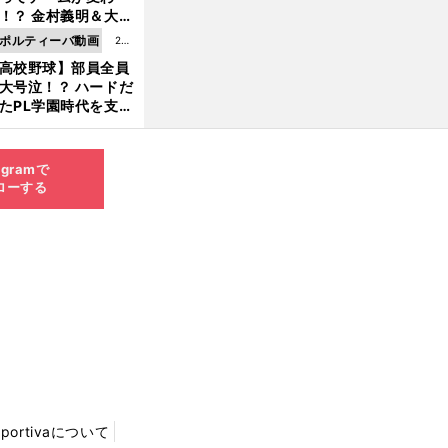
8.0
！？ 金村義明＆大塚
6更
二が語る歴代監督エ
ポルティーバ動画
202
新
ソード
高校野球】部員全員
6.0
大号泣！？ ハードだ
8.0
たPL学園時代を支え
6更
ものとは
新
agramで
ローする
Sportivaについて