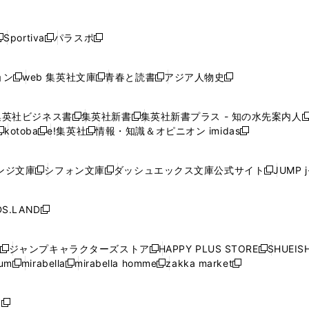
し
し
し
し
し
ン
ン
ン
ン
開
開
開
開
開
い
い
い
い
い
ド
ド
ド
ド
く
く
く
く
く
ウ
ウ
ウ
ウ
ウ
ウ
ウ
ウ
ウ
Sportiva
パラスポ
新
新
ィ
ィ
ィ
ィ
ィ
で
で
で
で
し
し
し
ン
ン
ン
ン
ン
開
開
開
開
い
い
い
ド
ド
ド
ド
ド
ョン
web 集英社文庫
青春と読書
アジア人物史
く
く
く
く
新
新
新
新
ウ
ウ
ウ
ウ
ウ
ウ
ウ
ウ
し
し
し
し
ィ
ィ
ィ
で
で
で
で
で
い
い
い
い
ン
ン
ン
集英社ビジネス書
集英社新書
集英社新書プラス - 知の水先案内人
開
開
開
開
開
新
新
新
ウ
ウ
ウ
ウ
ド
ド
ド
kotoba
e!集英社
情報・知識＆オピニオン imidas
く
く
く
く
く
新
し
新
し
新
ィ
ィ
ィ
ィ
ウ
ウ
ウ
し
し
い
し
い
し
ン
ン
ン
ン
で
で
で
い
い
ウ
い
ウ
い
ド
ド
ド
ド
ンジ文庫
シフォン文庫
ダッシュエックス文庫公式サイト
JUMP 
開
開
開
新
新
新
ウ
ウ
ィ
ウ
ィ
ウ
ウ
ウ
ウ
ウ
く
く
く
し
し
し
ィ
ィ
ン
ィ
ン
ィ
で
で
で
で
い
い
い
ン
ン
ド
ン
ド
ン
S.LAND
開
開
開
開
新
ウ
ウ
ウ
ド
ド
ウ
ド
ウ
ド
く
く
く
く
し
ィ
ィ
ィ
ウ
ウ
で
ウ
で
ウ
い
ン
ン
ン
ジャンプキャラクターズストア
HAPPY PLUS STORE
SHUEIS
で
で
開
で
開
で
新
新
新
ウ
ド
ド
ド
ium
mirabella
mirabella homme
zakka market
開
開
く
開
く
開
し
新
新
新
し
新
し
ィ
ウ
ウ
ウ
く
く
く
く
い
し
し
い
し
し
い
ン
で
で
で
ウ
い
い
ウ
い
い
ウ
ド
ボ
開
開
開
新