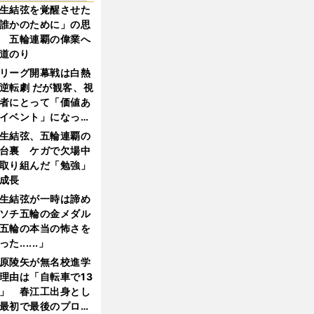
生結弦を覚醒させた
誰かのために」の思
 五輪連覇の偉業へ
道のり
リーグ開幕戦は白熱
逆転劇 だが観客、視
者にとって「価値あ
イベント」になって
たか
生結弦、五輪連覇の
台裏 ケガで欠場中
取り組んだ「勉強」
成長
生結弦が一時は諦め
ソチ五輪の金メダル
五輪の本当の怖さを
った......」
原陵矢が無名校進学
理由は「自転車で13
」 春江工出身とし
最初で最後のプロ野