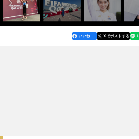
いいね
Xでポストする
line
faceboo
x
k