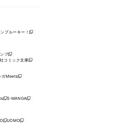
ャンプルーキー！
新
し
い
ウ
ャンプ
新
ィ
社コミック文庫
し
新
ン
い
し
ド
ウ
い
ウ
ガMeets
新
ィ
ウ
で
し
ン
ィ
開
い
ド
ン
く
ウ
ウ
ド
s
S-MANGA
新
新
ィ
で
ウ
し
し
ン
開
で
い
い
ド
く
開
ウ
ウ
ウ
NO
UOMO
く
新
新
ィ
ィ
で