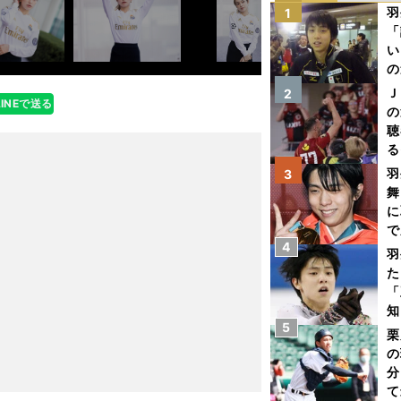
羽
1
「
い
の
Ｊ
2
LINEで送る
の
聴
る
い
羽
3
舞
に
で
4
羽
た
「
知
5
栗
の
分
て