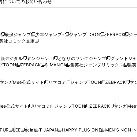
告についてのお問い合わせ
プ
最強ジャンプ
少年ジャンプ+
ジャンプTOON
ZEBRACK
ジ
新
新
新
新
新
英社コミック文庫
し
新
し
し
し
し
い
い
し
い
い
い
ウ
ウ
い
ウ
ウ
ウ
購読デジタル
ヤンジャン！
となりのヤングジャンプ
グランドジ
新
新
新
ィ
ィ
ウ
ィ
ィ
ィ
プTOON
ZEBRACK
S-MANGA
集英社ジャンプリミックス
集英
新
し
新
し
新
し
新
ン
ン
ィ
ン
ン
ン
し
い
し
い
し
い
し
ド
ド
ン
ド
ド
ド
い
ウ
い
ウ
い
ウ
い
ウ
ウ
ド
ウ
ウ
ウ
マンガMee公式サイト
リマコミ
ジャンプTOON
ZEBRACK
マン
新
新
新
新
ウ
ィ
ウ
ィ
ウ
ィ
ウ
で
で
ウ
で
で
で
し
し
し
し
し
ィ
ン
ィ
ン
ィ
ン
ィ
開
開
で
開
開
開
い
い
い
い
い
ン
ド
ン
ド
ン
ド
ン
く
く
開
く
く
く
ウ
ウ
ウ
ウ
ウ
ド
ウ
ド
ウ
ド
ウ
ド
ee公式サイト
リマコミ
ジャンプTOON
ZEBRACK
マンガMeet
く
新
新
新
新
ィ
ィ
ィ
ィ
ィ
ウ
で
ウ
で
ウ
で
ウ
し
し
し
し
ン
ン
ン
ン
ン
で
開
で
開
で
開
で
い
い
い
い
ド
ド
ド
ド
ド
開
く
開
く
開
く
開
ウ
ウ
ウ
ウ
ウ
ウ
ウ
ウ
ウ
PUR
LEE
eclat
T JAPAN
HAPPY PLUS ONE
MEN'S NON-
く
く
く
く
新
新
新
新
新
ィ
ィ
ィ
ィ
で
で
で
で
で