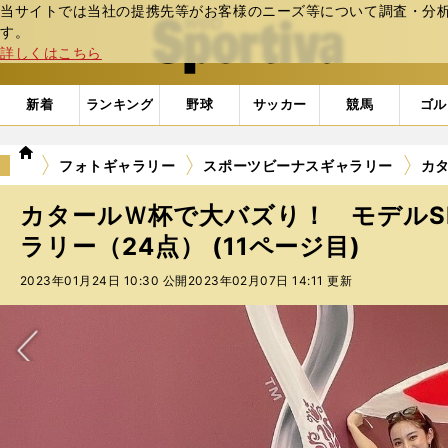
当サイトでは当社の提携先等がお客様のニーズ等について調査・分析し
web Sportiva (webスポルティーバ)
す。
詳しくはこちら
新着
ランキング
野球
サッカー
競馬
ゴル
we
フォトギャラリー
スポーツビーナスギャラリー
カタ
b
ス
カタールＷ杯で大バズり！ モデルS
ポ
ル
ラリー（24点） (11ページ目)
テ
2023年01月24日 10:30 公開
2023年02月07日 14:11 更新
ィ
ー
バ
次へ