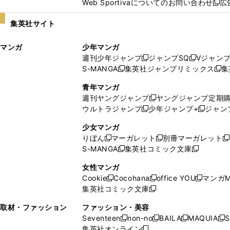
Web Sportivaについてのお問い合わせ
広
し
新
い
し
集英社サイト
ウ
い
ィ
ウ
マンガ
少年マンガ
ン
ィ
週刊少年ジャンプ
ジャンプSQ
Vジャン
ド
ン
新
新
S-MANGA
集英社ジャンプリミックス
集
ウ
ド
新
し
し
新
で
ウ
し
い
い
し
青年マンガ
開
で
い
ウ
ウ
い
週刊ヤングジャンプ
ヤングジャンプ定期
新
く
開
ウ
ィ
ィ
ウ
ウルトラジャンプ
少年ジャンプ+
ジャン
新
し
新
く
ィ
ン
ン
ィ
し
い
し
ン
ド
ド
ン
少女マンガ
い
ウ
い
ド
ウ
ウ
ド
りぼん
マーガレット
別冊マーガレット
新
新
新
ウ
ィ
ウ
ウ
で
で
ウ
S-MANGA
集英社コミック文庫
し
新
し
新
ィ
ン
ィ
で
開
開
で
い
し
い
し
ン
ド
ン
女性マンガ
開
く
く
開
ウ
い
ウ
い
ド
ウ
ド
Cookie
Cocohana
office YOU
マンガM
く
く
新
新
新
ィ
ウ
ィ
ウ
ウ
で
ウ
集英社コミック文庫
し
新
し
し
ン
ィ
ン
ィ
で
開
で
い
し
い
い
ド
ン
ド
ン
取材・ファッション
ファッション・美容
開
く
開
ウ
い
ウ
ウ
ウ
ド
ウ
ド
Seventeen
non-no
BAILA
MAQUIA
S
く
く
新
新
新
新
ィ
ウ
ィ
ィ
で
ウ
で
ウ
集英社オンライン