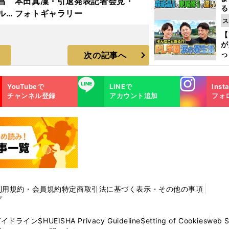
昌
本田真凜・引退発表記者会見・
る
ルド
フォトギャラリー
光
ス
ラ
ピ
【
が
っ
次の記事へ
た
Instagra
LINE
YouTubeで
LINEで
Inst
m
チャンネル登録
アカウント追加
フォ
利用規約・会員規約
特定商取引法に基づく表示・その他の事項
プ
ガイドライン
SHUEISHA Privacy Guideline
Setting of Cookies
web 