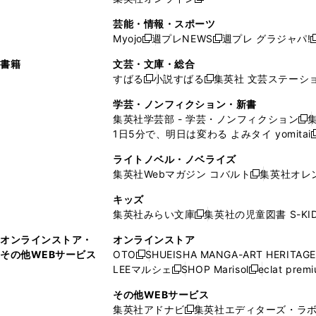
し
新
し
し
し
ン
ィ
ン
ン
開
で
開
で
い
し
い
い
い
ド
ン
ド
ド
芸能・情報・スポーツ
く
開
く
開
ウ
い
ウ
ウ
ウ
ウ
ド
ウ
ウ
Myojo
週プレNEWS
週プレ グラジャパ!
く
く
新
新
新
ィ
ウ
ィ
ィ
ィ
で
ウ
で
で
し
し
ン
ィ
ン
ン
ン
書籍
文芸・文庫・総合
開
で
開
開
い
い
ド
ン
ド
ド
ド
すばる
小説すばる
集英社 文芸ステーシ
く
開
く
く
新
新
ウ
ウ
ウ
ド
ウ
ウ
ウ
く
し
し
ィ
ィ
学芸・ノンフィクション・新書
で
ウ
で
で
で
い
い
ン
ン
集英社学芸部 - 学芸・ノンフィクション
開
で
開
開
開
新
ウ
ウ
ド
ド
1日5分で、明日は変わる よみタイ yomitai
く
開
く
く
く
し
新
ィ
ィ
ウ
ウ
く
い
ン
ン
ライトノベル・ノベライズ
で
で
ウ
ド
ド
集英社Webマガジン コバルト
集英社オレ
開
開
新
ィ
ウ
ウ
く
く
し
ン
キッズ
で
で
い
ド
集英社みらい文庫
集英社の児童図書 S-KID
開
開
新
ウ
ウ
く
く
し
ィ
オンラインストア・
オンラインストア
で
い
ン
その他WEBサービス
OTO
SHUEISHA MANGA-ART HERITAGE
開
新
ウ
ド
LEEマルシェ
SHOP Marisol
eclat prem
く
し
新
新
ィ
ウ
い
し
し
ン
その他WEBサービス
で
ウ
い
い
ド
集英社アドナビ
集英社エディターズ・ラ
開
新