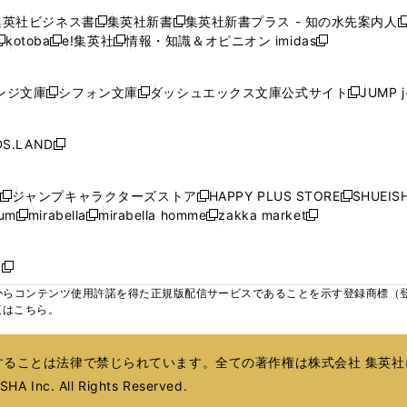
で
で
で
で
で
い
い
い
い
ン
ン
ン
集英社ビジネス書
集英社新書
集英社新書プラス - 知の水先案内人
開
開
開
開
開
新
新
新
ウ
ウ
ウ
ウ
ド
ド
ド
kotoba
e!集英社
情報・知識＆オピニオン imidas
く
く
く
く
く
新
し
新
し
新
ィ
ィ
ィ
ィ
ウ
ウ
ウ
し
し
い
し
い
し
ン
ン
ン
ン
で
で
で
い
い
ウ
い
ウ
い
ド
ド
ド
ド
ンジ文庫
シフォン文庫
ダッシュエックス文庫公式サイト
JUMP 
開
開
開
新
新
新
ウ
ウ
ィ
ウ
ィ
ウ
ウ
ウ
ウ
ウ
く
く
く
し
し
し
ィ
ィ
ン
ィ
ン
ィ
で
で
で
で
い
い
い
ン
ン
ド
ン
ド
ン
S.LAND
開
開
開
開
新
ウ
ウ
ウ
ド
ド
ウ
ド
ウ
ド
く
く
く
く
し
ィ
ィ
ィ
ウ
ウ
で
ウ
で
ウ
い
ン
ン
ン
ジャンプキャラクターズストア
HAPPY PLUS STORE
SHUEIS
で
で
開
で
開
で
新
新
新
ウ
ド
ド
ド
ium
mirabella
mirabella homme
zakka market
開
開
く
開
く
開
し
新
新
新
し
新
し
ィ
ウ
ウ
ウ
く
く
く
く
い
し
し
い
し
し
い
ン
で
で
で
ウ
い
い
ウ
い
い
ウ
ド
ボ
開
開
開
新
ィ
ウ
ウ
ィ
ウ
ウ
ィ
ウ
く
く
く
し
らコンテンツ使用許諾を得た正規版配信サービスであることを示す登録商標（登録番
ン
ィ
ィ
ン
ィ
ィ
ン
で
い
覧はこちら。
ド
ン
ン
ド
ン
ン
ド
開
ウ
ウ
ド
ド
ウ
ド
ド
ウ
く
ィ
で
ウ
ウ
で
ウ
ウ
で
ることは法律で禁じられています。全ての著作権は株式会社 集英社
ン
開
で
で
開
で
で
開
ド
HA Inc. All Rights Reserved.
く
開
開
く
開
開
く
ウ