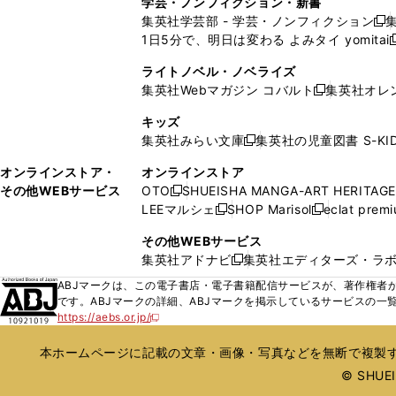
学芸・ノンフィクション・新書
で
ウ
で
で
で
い
い
ン
ン
集英社学芸部 - 学芸・ノンフィクション
開
で
開
開
開
新
ウ
ウ
ド
ド
1日5分で、明日は変わる よみタイ yomitai
く
開
く
く
く
し
新
ィ
ィ
ウ
ウ
く
い
ン
ン
ライトノベル・ノベライズ
で
で
ウ
ド
ド
集英社Webマガジン コバルト
集英社オレ
開
開
新
ィ
ウ
ウ
く
く
し
ン
キッズ
で
で
い
ド
集英社みらい文庫
集英社の児童図書 S-KID
開
開
新
ウ
ウ
く
く
し
ィ
オンラインストア・
オンラインストア
で
い
ン
その他WEBサービス
OTO
SHUEISHA MANGA-ART HERITAGE
開
新
ウ
ド
LEEマルシェ
SHOP Marisol
eclat prem
く
し
新
新
ィ
ウ
い
し
し
ン
その他WEBサービス
で
ウ
い
い
ド
集英社アドナビ
集英社エディターズ・ラ
開
新
ィ
ウ
ウ
ウ
く
し
ABJマークは、この電子書店・電子書籍配信サービスが、著作権者か
ン
ィ
ィ
で
い
です。ABJマークの詳細、ABJマークを掲示しているサービスの一
ド
ン
ン
開
https://aebs.or.jp/
ウ
新
ウ
ド
ド
く
し
ィ
で
ウ
ウ
い
本ホームページに記載の文章・画像・写真などを無断で複製す
ン
開
で
で
ウ
ド
© SHUEIS
ィ
く
開
開
ン
ウ