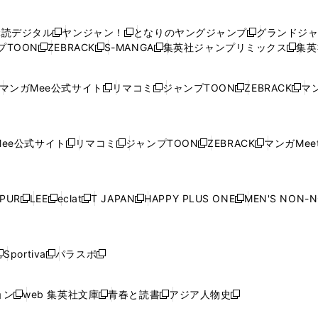
い
い
し
い
い
い
ウ
ウ
い
ウ
ウ
ウ
購読デジタル
ヤンジャン！
となりのヤングジャンプ
グランドジ
新
新
新
ィ
ィ
ウ
ィ
ィ
ィ
プTOON
ZEBRACK
S-MANGA
集英社ジャンプリミックス
集英
新
し
新
し
新
し
新
ン
ン
ィ
ン
ン
ン
し
い
し
い
し
い
し
ド
ド
ン
ド
ド
ド
い
ウ
い
ウ
い
ウ
い
ウ
ウ
ド
ウ
ウ
ウ
マンガMee公式サイト
リマコミ
ジャンプTOON
ZEBRACK
マン
新
新
新
新
ウ
ィ
ウ
ィ
ウ
ィ
ウ
で
で
ウ
で
で
で
し
し
し
し
し
ィ
ン
ィ
ン
ィ
ン
ィ
開
開
で
開
開
開
い
い
い
い
い
ン
ド
ン
ド
ン
ド
ン
く
く
開
く
く
く
ウ
ウ
ウ
ウ
ウ
ド
ウ
ド
ウ
ド
ウ
ド
ee公式サイト
リマコミ
ジャンプTOON
ZEBRACK
マンガMeet
く
新
新
新
新
ィ
ィ
ィ
ィ
ィ
ウ
で
ウ
で
ウ
で
ウ
し
し
し
し
ン
ン
ン
ン
ン
で
開
で
開
で
開
で
い
い
い
い
ド
ド
ド
ド
ド
開
く
開
く
開
く
開
ウ
ウ
ウ
ウ
ウ
ウ
ウ
ウ
ウ
PUR
LEE
eclat
T JAPAN
HAPPY PLUS ONE
MEN'S NON-
く
く
く
く
新
新
新
新
新
ィ
ィ
ィ
ィ
で
で
で
で
で
し
し
し
し
し
ン
ン
ン
ン
開
開
開
開
開
い
い
い
い
い
ド
ド
ド
ド
く
く
く
く
く
ウ
ウ
ウ
ウ
ウ
ウ
ウ
ウ
ウ
Sportiva
パラスポ
新
新
ィ
ィ
ィ
ィ
ィ
で
で
で
で
し
し
し
ン
ン
ン
ン
ン
開
開
開
開
い
い
い
ド
ド
ド
ド
ド
ョン
web 集英社文庫
青春と読書
アジア人物史
く
く
く
く
新
新
新
新
ウ
ウ
ウ
ウ
ウ
ウ
ウ
ウ
し
し
し
し
ィ
ィ
ィ