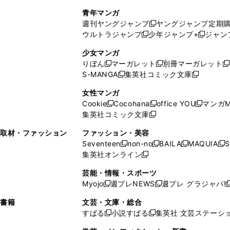
で
ウ
し
い
い
し
青年マンガ
開
で
い
ウ
ウ
い
週刊ヤングジャンプ
ヤングジャンプ定期
新
く
開
ウ
ィ
ィ
ウ
ウルトラジャンプ
少年ジャンプ+
ジャン
新
し
新
く
ィ
ン
ン
ィ
し
い
し
ン
ド
ド
ン
少女マンガ
い
ウ
い
ド
ウ
ウ
ド
りぼん
マーガレット
別冊マーガレット
新
新
新
ウ
ィ
ウ
ウ
で
で
ウ
S-MANGA
集英社コミック文庫
し
新
し
新
ィ
ン
ィ
で
開
開
で
い
し
い
し
ン
ド
ン
女性マンガ
開
く
く
開
ウ
い
ウ
い
ド
ウ
ド
Cookie
Cocohana
office YOU
マンガM
く
く
新
新
新
ィ
ウ
ィ
ウ
ウ
で
ウ
集英社コミック文庫
し
新
し
し
ン
ィ
ン
ィ
で
開
で
い
し
い
い
ド
ン
ド
ン
取材・ファッション
ファッション・美容
開
く
開
ウ
い
ウ
ウ
ウ
ド
ウ
ド
Seventeen
non-no
BAILA
MAQUIA
S
く
く
新
新
新
新
ィ
ウ
ィ
ィ
で
ウ
で
ウ
集英社オンライン
し
新
し
し
し
ン
ィ
ン
ン
開
で
開
で
い
し
い
い
い
ド
ン
ド
ド
芸能・情報・スポーツ
く
開
く
開
ウ
い
ウ
ウ
ウ
ウ
ド
ウ
ウ
Myojo
週プレNEWS
週プレ グラジャパ!
く
く
新
新
新
ィ
ウ
ィ
ィ
ィ
で
ウ
で
で
し
し
ン
ィ
ン
ン
ン
書籍
文芸・文庫・総合
開
で
開
開
い
い
ド
ン
ド
ド
ド
すばる
小説すばる
集英社 文芸ステーシ
く
開
く
く
新
新
ウ
ウ
ウ
ド
ウ
ウ
ウ
く
し
し
ィ
ィ