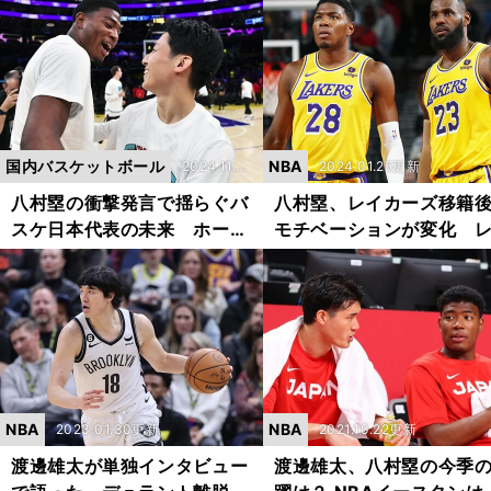
成功率トップでも「３ポイン
夫という感覚にはまった
トが好きではない」という理
っていません」
由
国内バスケットボール
NBA
2024.11.2
2024.01.25更新
8更新
八村塁の衝撃発言で揺らぐバ
八村塁、レイカーズ移籍
スケ日本代表の未来 ホーバ
モチベーションが変化 
スHCの求心力はいかに？
ロンとの特訓で身につけ
のは？
NBA
NBA
2023.01.30更新
2021.10.22更新
渡邊雄太が単独インタビュー
渡邊雄太、八村塁の今季