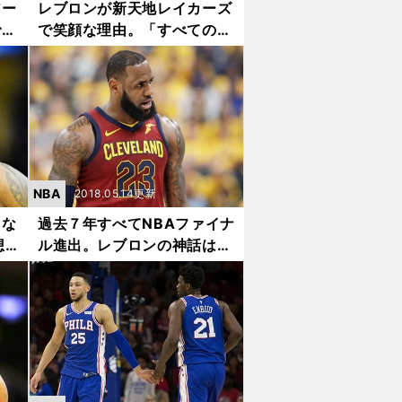
アー
レブロンが新天地レイカーズ
でも
で笑顔な理由。「すべてのゲ
ームが学び」
NBA
2018.05.14更新
ノな
過去７年すべてNBAファイナ
想
ル進出。レブロンの神話はま
だ続くのか