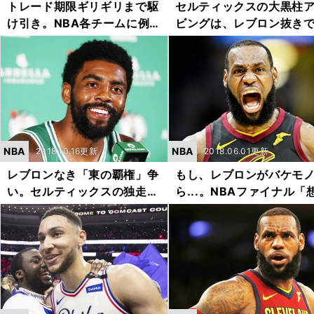
トレード期限ギリギリまで駆
セルティックスの大黒柱
け引き。NBA各チームに例年
ビングは、レブロン抜き
以上の動き
勝てるのか？
NBA
NBA
2018.10.16更新
2018.06.01更新
レブロンなき「東の覇権」争
もし、レブロンがバケモ
い。セルティックスの独走を
ら...。NBAファイナル「
止めるのは？
定外」の確率