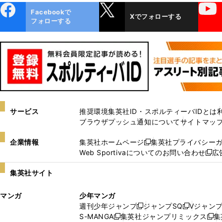
ebo
X
YouTube
Facebookで
Xでフォローする
ok
フォローする
サービス
推奨環境
集英社ID・スポルティーバIDとは
ブラウザプッシュ通知について
サイトマッ
企業情報
集英社ホームページ
集英社プライバシー
新
Web Sportivaについてのお問い合わせ
広
し
新
い
し
集英社サイト
ウ
い
ィ
ウ
マンガ
少年マンガ
ン
ィ
週刊少年ジャンプ
ジャンプSQ
Vジャン
ド
ン
新
新
S-MANGA
集英社ジャンプリミックス
集
ウ
ド
新
し
し
新