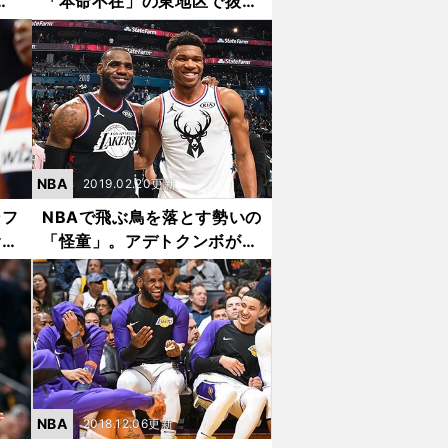
ビ
「本命不在」の東地区で抜け
ッツ
出すチームは？
NBA
2019.02.20更新
ンフ
NBAで飛ぶ鳥を落とす勢いの
食い
「怪童」。アデトクンボが直
面する勝負の時
NBA
2018.12.06更新