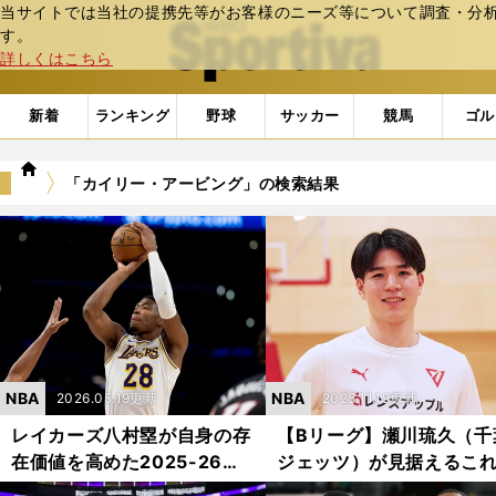
当サイトでは当社の提携先等がお客様のニーズ等について調査・分析し
web Sportiva (webスポルティーバ)
す。
詳しくはこちら
新着
ランキング
野球
サッカー
競馬
ゴル
we
「カイリー・アービング」の検索結果
b
ス
ポ
ル
テ
ィ
ー
バ
NBA
NBA
2026.05.19更新
2025.11.19更新
レイカーズ八村塁が自身の存
【Bリーグ】瀬川琉久（千
在価値を高めた2025-26シ
ジェッツ）が見据えるこ
ーズン NBAプレーオフ史上
らの青写真「19歳だから