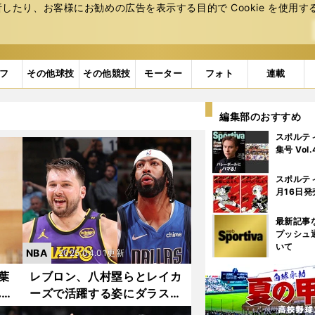
たり、お客様にお勧めの広告を表⽰する⽬的で Cookie を使⽤す
フ
その他球技
その他競技
モーター
フォト
連載
編集部のおすすめ
スポルテ
集号 Vol
スポルテ
月16日発
最新記事
プッシュ
いて
NBA
2025.04.01更新
葉
レブロン、八村塁らとレイカ
れか
ーズで活躍する姿にダラスの
大丈
ファンは......ルカ・ドンチッ