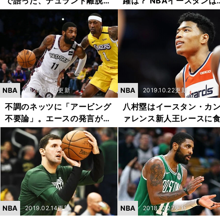
で語った、デュラント離脱後
躍は？ NBAイースタンは
のネッツでやるべきこと。八
ッグ３の一角が欠けたネ
村塁のレイカーズ移籍は「衝
に黄信号
撃だった」
NBA
NBA
2020.01.25更新
2019.10.22更新
不調のネッツに「アービング
八村塁はイースタン・カ
不要論」。エースの発言が批
ァレンス新人王レースに
判を集める
込めるのか？
NBA
NBA
2019.02.14更新
2018.12.27更新