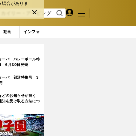
る場合がありま
マイペ
閉じ
検索
メニュ
ー
る
す
ジ
る
動画
インフォ
ィーバ バレーボール特
.4 6月30日発売
ィーバ 部活特集号 3
売
などのお知らせが届く
通知を受け取る方法につ