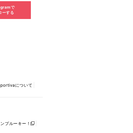
agramで
ローする
Sportivaについて
ャンプルーキー！
新
し