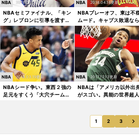
NBA
NBA
2018.05.01更新
2018.04.16更新
NBAセミファイナル、「キン
NBAプレーオフ、東は不
グ」レブロンに引導を渡す若
ムード。キャブス敗退な
手は誰だ？
ブロン移籍か
NBA
NBA
2018.03.19更新
2017.12.13更新
NBAシード争い。東西２強の
NBAは「アメリカ以外出
足元をすくう「大穴チーム」
がスゴい。異能の世界超
はどこか？
ちが大暴れ
次
1
2
3
のページへ