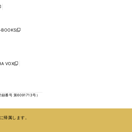
で
で
開
開
く
く
し
い
ウ
j-BOOKS
新
ィ
し
ン
い
ド
ウ
ウ
ィ
で
ン
HA VOX
開
新
ド
く
し
ウ
い
で
ウ
開
ィ
く
号 第6091713号）
ン
ド
ウ
で
に帰属します。
開
く