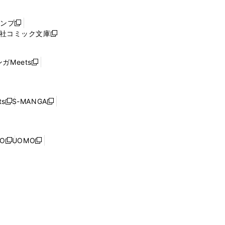
い
ウ
ャンプ
新
ィ
社コミック文庫
し
新
ン
い
し
ド
ウ
い
ウ
ガMeets
新
ィ
ウ
で
し
ン
ィ
開
い
ド
ン
く
ウ
ウ
ド
s
S-MANGA
新
新
ィ
で
ウ
し
し
ン
開
で
い
い
ド
く
開
ウ
ウ
ウ
NO
UOMO
く
新
新
ィ
ィ
で
し
し
ン
ン
開
い
い
ド
ド
く
ウ
ウ
ウ
ウ
ィ
ィ
で
で
ン
ン
開
開
ド
ド
く
く
ウ
ウ