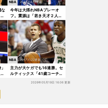
NBA
2018.04.12更新
穏な
今年は大揺れNBAプレーオ
らレ
フ。震源は「若き天才２人」
の76ersだ
NBA
2017.11.22更新
身」
主力が大ケガでも16連勝。セ
人た
ルティックス「41歳コーチ」
は何者か
2026年05月19日 16:06 更新