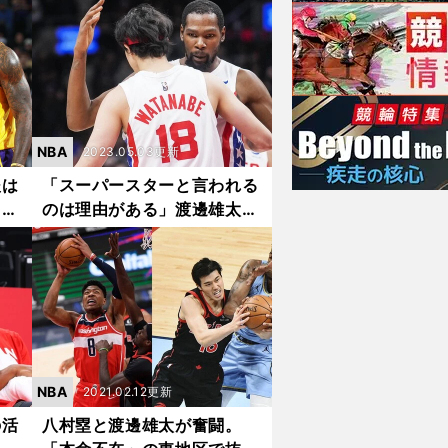
くな
チを放出したマブスの今とこ
れから
NBA
2023.05.03更新
後は
「スーパースターと言われる
レブ
のは理由がある」渡邊雄太が
たも
ケビン・デュラントから日々
の練習をともにして学んだこ
と
NBA
2021.02.12更新
の活
八村塁と渡邊雄太が奮闘。