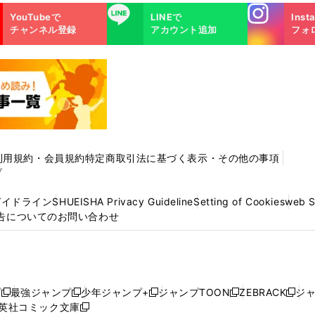
Instagra
LINE
YouTubeで
LINEで
Inst
m
チャンネル登録
アカウント追加
フォ
利用規約・会員規約
特定商取引法に基づく表示・その他の事項
プ
ガイドライン
SHUEISHA Privacy Guideline
Setting of Cookies
web 
告についてのお問い合わせ
プ
最強ジャンプ
少年ジャンプ+
ジャンプTOON
ZEBRACK
ジ
新
新
新
新
新
英社コミック文庫
し
新
し
し
し
し