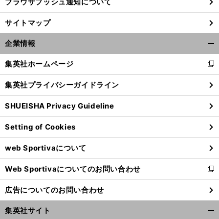
ブラウザプッシュ通知について
サイトマップ
企業情報
開
く/
集英社ホームページ
新
閉
し
じ
集英社プライバシーガイドライン
い
る
ウ
SHUEISHA Privacy Guideline
ィ
ン
Setting of Cookies
ド
ウ
web Sportivaについて
で
開
Web Sportivaについてのお問い合わせ
く
新
し
広告についてのお問い合わせ
い
ウ
集英社サイト
ィ
開