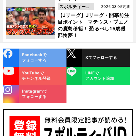
スポルティーバ
2026.08.05更新
動画
【Jリーグ】Jリーグ・開幕前注
目ポイント マテウス・ブエノ
の鹿島移籍！ 恐るべし15歳磯
部怜夢！
cebo
X
Facebookで
Xでフォローする
ok
フォローする
uTube
LINE
YouTubeで
LINEで
チャンネル登録
アカウント追加
stagra
Instagramで
m
フォローする