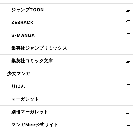
開
ウ
ン
ウ
し
ジャンプTOON
く
で
ド
ィ
い
新
開
ウ
ン
ウ
し
ZEBRACK
く
で
ド
ィ
い
新
開
ウ
ン
ウ
し
S-MANGA
く
で
ド
ィ
い
新
開
ウ
ン
ウ
し
集英社ジャンプリミックス
く
で
ド
ィ
い
新
開
ウ
ン
ウ
し
集英社コミック文庫
く
で
ド
ィ
い
新
開
ウ
ン
ウ
し
少女マンガ
く
で
ド
ィ
い
開
ウ
ン
ウ
りぼん
く
で
ド
ィ
新
開
ウ
ン
し
マーガレット
く
で
ド
い
新
開
ウ
ウ
し
別冊マーガレット
く
で
ィ
い
新
開
ン
ウ
し
マンガMee公式サイト
く
ド
ィ
い
新
ウ
ン
ウ
し