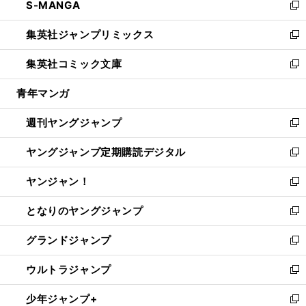
S-MANGA
く
で
ド
ィ
い
新
開
ウ
ン
ウ
し
集英社ジャンプリミックス
く
で
ド
ィ
い
新
開
ウ
ン
ウ
し
集英社コミック文庫
く
で
ド
ィ
い
新
開
ウ
ン
ウ
し
青年マンガ
く
で
ド
ィ
い
開
ウ
ン
ウ
週刊ヤングジャンプ
く
で
ド
ィ
新
開
ウ
ン
し
ヤングジャンプ定期購読デジタル
く
で
ド
い
新
開
ウ
ウ
し
ヤンジャン！
く
で
ィ
い
新
開
ン
ウ
し
となりのヤングジャンプ
く
ド
ィ
い
新
ウ
ン
ウ
し
グランドジャンプ
で
ド
ィ
い
新
開
ウ
ン
ウ
し
ウルトラジャンプ
く
で
ド
ィ
い
新
開
ウ
ン
ウ
し
少年ジャンプ+
く
で
ド
ィ
い
新