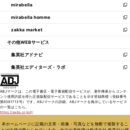
mirabella
く
で
ド
ィ
い
新
開
ウ
ン
ウ
し
mirabella homme
く
で
ド
ィ
い
新
開
ウ
ン
ウ
し
zakka market
く
で
ド
ィ
い
新
開
ウ
ン
ウ
し
その他WEBサービス
く
で
ド
ィ
い
開
ウ
ン
ウ
集英社アドナビ
く
で
ド
ィ
新
開
ウ
ン
し
集英社エディターズ・ラボ
く
で
ド
い
新
開
ウ
ウ
し
く
で
ィ
い
開
ン
ウ
ABJマークは、この電子書店・電子書籍配信サービスが、著作権者からコンテ
く
ド
ィ
ンツ使用許諾を得た正規版配信サービスであることを示す登録商標（登録番号
ウ
ン
第6091713号）です。ABJマークの詳細、ABJマークを掲示しているサービス
で
ド
の一覧はこちら。
開
ウ
https://aebs.or.jp/
新
く
で
し
い
開
本ホームページに記載の文章・画像・写真などを無断で複製するこ
ウ
く
とは法律で禁じられています。全ての著作権は株式会社 集英社に帰