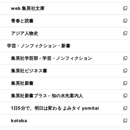
ン
ウ
し
web 集英社文庫
ド
ィ
い
新
ウ
ン
ウ
し
青春と読書
で
ド
ィ
い
新
開
ウ
ン
ウ
し
アジア人物史
く
で
ド
ィ
い
新
開
ウ
ン
ウ
し
学芸・ノンフィクション・新書
く
で
ド
ィ
い
開
ウ
ン
ウ
集英社学芸部 - 学芸・ノンフィクション
く
で
ド
ィ
新
開
ウ
ン
し
集英社ビジネス書
く
で
ド
い
新
開
ウ
ウ
し
集英社新書
く
で
ィ
い
新
開
ン
ウ
し
集英社新書プラス - 知の水先案内人
く
ド
ィ
い
新
ウ
ン
ウ
し
1日5分で、明日は変わる よみタイ yomitai
で
ド
ィ
い
新
開
ウ
ン
ウ
し
kotoba
く
で
ド
ィ
い
新
開
ウ
ン
ウ
し