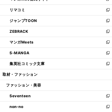
新
ウ
ン
ウ
し
リマコミ
で
ド
ィ
い
新
開
ウ
ン
ウ
し
ジャンプTOON
く
で
ド
ィ
い
新
開
ウ
ン
ウ
し
ZEBRACK
く
で
ド
ィ
い
新
開
ウ
ン
ウ
し
マンガMeets
く
で
ド
ィ
い
新
開
ウ
ン
ウ
し
S-MANGA
く
で
ド
ィ
い
新
開
ウ
ン
ウ
し
集英社コミック文庫
く
で
ド
ィ
い
新
開
ウ
ン
ウ
し
取材・ファッション
く
で
ド
ィ
い
開
ウ
ン
ウ
ファッション・美容
く
で
ド
ィ
開
ウ
ン
Seventeen
く
で
ド
新
開
ウ
し
non-no
く
で
い
新
開