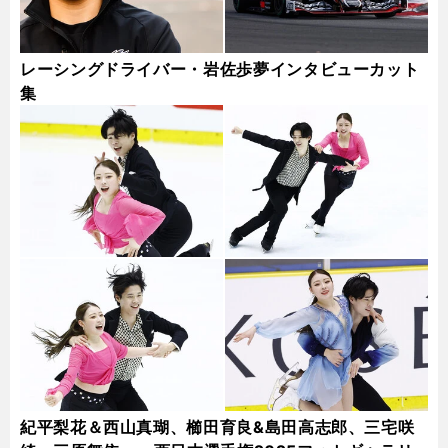
レーシングドライバー・岩佐歩夢インタビューカット
集
紀平梨花＆西山真瑚、櫛田育良&島田高志郎、三宅咲