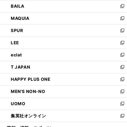
ウ
し
BAILA
く
ィ
い
新
ン
ウ
し
MAQUIA
ド
ィ
い
新
ウ
ン
ウ
し
SPUR
で
ド
ィ
い
新
開
ウ
ン
ウ
し
LEE
く
で
ド
ィ
い
新
開
ウ
ン
ウ
し
eclat
く
で
ド
ィ
い
新
開
ウ
ン
ウ
し
T JAPAN
く
で
ド
ィ
い
新
開
ウ
ン
ウ
し
HAPPY PLUS ONE
く
で
ド
ィ
い
新
開
ウ
ン
ウ
し
MEN'S NON-NO
く
で
ド
ィ
い
新
開
ウ
ン
ウ
し
UOMO
く
で
ド
ィ
い
新
開
ウ
ン
ウ
し
集英社オンライン
く
で
ド
ィ
い
新
開
ウ
ン
ウ
し