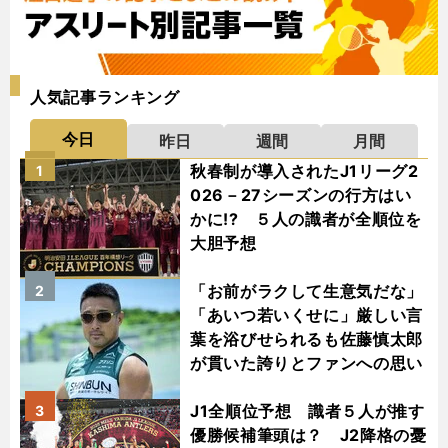
人気記事ランキング
今日
昨日
週間
月間
秋春制が導入されたJ1リーグ2
1
026－27シーズンの行方はい
かに!? ５人の識者が全順位を
大胆予想
「お前がラクして生意気だな」
2
「あいつ若いくせに」厳しい言
葉を浴びせられるも佐藤慎太郎
が貫いた誇りとファンへの思い
J1全順位予想 識者５人が推す
3
優勝候補筆頭は？ J2降格の憂