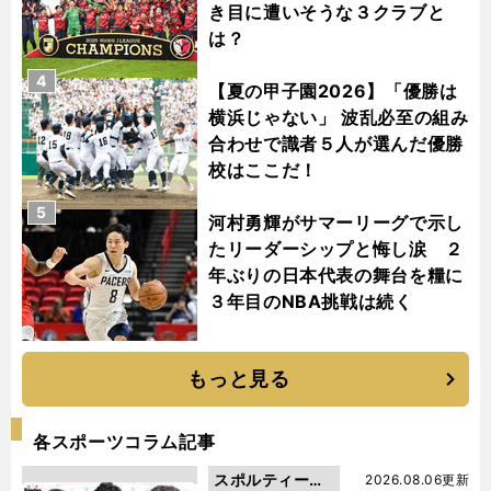
き目に遭いそうな３クラブと
は？
4
【夏の甲子園2026】「優勝は
横浜じゃない」 波乱必至の組み
合わせで識者５人が選んだ優勝
校はここだ！
5
河村勇輝がサマーリーグで示し
たリーダーシップと悔し涙 ２
年ぶりの日本代表の舞台を糧に
３年目のNBA挑戦は続く
もっと見る
各スポーツコラム記事
スポルティーバ
2026.08.06更新