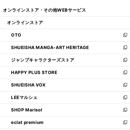
開
ウ
ウ
し
オンラインストア・
その他WEBサービス
く
で
ィ
い
開
ン
ウ
オンラインストア
く
ド
ィ
ウ
ン
OTO
で
ド
新
開
ウ
し
SHUEISHA MANGA-ART HERITAGE
く
で
い
新
開
ウ
し
ジャンプキャラクターズストア
く
ィ
い
新
ン
ウ
し
HAPPY PLUS STORE
ド
ィ
い
新
ウ
ン
ウ
し
SHUEISHA VOX
で
ド
ィ
い
新
開
ウ
ン
ウ
し
LEEマルシェ
く
で
ド
ィ
い
新
開
ウ
ン
ウ
し
SHOP Marisol
く
で
ド
ィ
い
新
開
ウ
ン
ウ
し
eclat premium
く
で
ド
ィ
い
新
開
ウ
ン
ウ
し