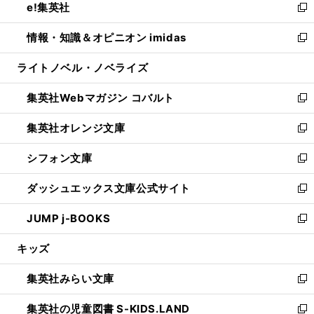
e!集英社
く
で
ド
ィ
い
新
開
ウ
ン
ウ
し
情報・知識＆オピニオン imidas
く
で
ド
ィ
い
新
開
ウ
ン
ウ
し
ライトノベル・ノベライズ
く
で
ド
ィ
い
開
ウ
ン
ウ
集英社Webマガジン コバルト
く
で
ド
ィ
新
開
ウ
ン
し
集英社オレンジ文庫
く
で
ド
い
新
開
ウ
ウ
し
シフォン文庫
く
で
ィ
い
新
開
ン
ウ
し
ダッシュエックス文庫公式サイト
く
ド
ィ
い
新
ウ
ン
ウ
し
JUMP j-BOOKS
で
ド
ィ
い
新
開
ウ
ン
ウ
し
キッズ
く
で
ド
ィ
い
開
ウ
ン
ウ
集英社みらい文庫
く
で
ド
ィ
新
開
ウ
ン
し
集英社の児童図書 S-KIDS.LAND
く
で
ド
い
新