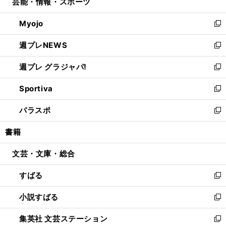
芸能・情報・スポーツ
く
で
ド
ィ
い
開
ウ
ン
ウ
Myojo
く
で
ド
ィ
新
開
ウ
ン
し
週プレNEWS
く
で
ド
い
新
開
ウ
ウ
し
週プレ グラジャパ!
く
で
ィ
い
新
開
ン
ウ
し
Sportiva
く
ド
ィ
い
新
ウ
ン
ウ
し
パラスポ
で
ド
ィ
い
新
開
ウ
ン
ウ
し
書籍
く
で
ド
ィ
い
開
ウ
ン
ウ
文芸・文庫・総合
く
で
ド
ィ
開
ウ
ン
すばる
く
で
ド
新
開
ウ
し
小説すばる
く
で
い
新
開
ウ
し
集英社 文芸ステーション
く
ィ
い
新