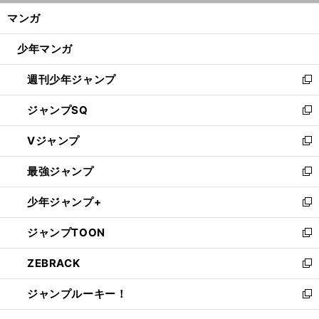
ン
く/
マンガ
ド
閉
ウ
じ
少年マンガ
で
る
開
週刊少年ジャンプ
く
新
し
ジャンプSQ
い
新
ウ
し
Vジャンプ
ィ
い
新
ン
ウ
し
最強ジャンプ
ド
ィ
い
新
ウ
ン
ウ
し
少年ジャンプ+
で
ド
ィ
い
新
開
ウ
ン
ウ
し
ジャンプTOON
く
で
ド
ィ
い
新
開
ウ
ン
ウ
し
ZEBRACK
く
で
ド
ィ
い
新
開
ウ
ン
ウ
し
ジャンプルーキー！
く
で
ド
ィ
い
新
開
ウ
ン
ウ
し