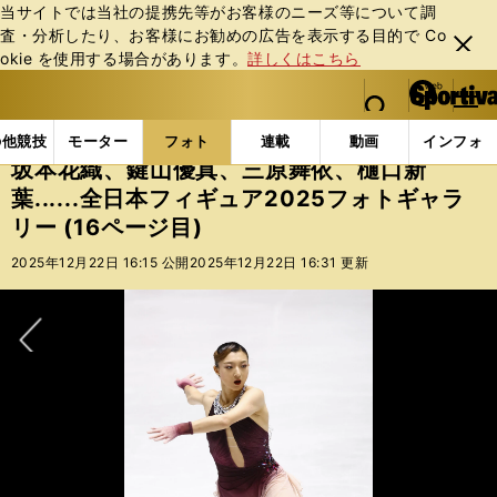
当サイトでは当社の提携先等がお客様のニーズ等について調
査・分析したり、お客様にお勧めの広告を表⽰する⽬的で Co
閉じ
okie を使⽤する場合があります。
詳しくはこちら
る
マイペ
web Sportiva (webスポルティーバ)
検索
メニュ
we
ー
フォトギャラリー
坂本花織、鍵山優真、三原舞依、樋口新葉
b
ジ
の他競技
モーター
フォト
連載
動画
インフォ
ス
坂本花織、鍵山優真、三原舞依、樋口新
ポ
葉......全日本フィギュア2025フォトギャラ
ル
リー (16ページ目)
テ
ィ
2025年12月22日 16:15 公開
2025年12月22日 16:31 更新
ー
バ
次へ