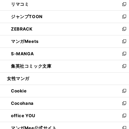
リマコミ
で
ド
ィ
い
新
開
ウ
ン
ウ
し
ジャンプTOON
く
で
ド
ィ
い
新
開
ウ
ン
ウ
し
ZEBRACK
く
で
ド
ィ
い
新
開
ウ
ン
ウ
し
マンガMeets
く
で
ド
ィ
い
新
開
ウ
ン
ウ
し
S-MANGA
く
で
ド
ィ
い
新
開
ウ
ン
ウ
し
集英社コミック文庫
く
で
ド
ィ
い
新
開
ウ
ン
ウ
し
女性マンガ
く
で
ド
ィ
い
開
ウ
ン
ウ
Cookie
く
で
ド
ィ
新
開
ウ
ン
し
Cocohana
く
で
ド
い
新
開
ウ
ウ
し
office YOU
く
で
ィ
い
新
開
ン
ウ
し
マンガMee公式サイト
く
ド
ィ
い