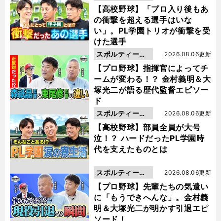
動画
【高校野球】「プロ入り後もあ
の衝撃を超える選手はいな
い」。PL学園トリオが衝撃を受
けた選手
スポルティーバ
2026.08.06更新
動画
【プロ野球】指揮官によってチ
ームが変わる！？ 金村義明＆大
塚光二が語る歴代監督エピソー
ド
スポルティーバ
2026.08.06更新
動画
【高校野球】部員全員が大号
泣！？ ハードだったPL学園時
代を支えたものとは
スポルティーバ
2026.08.06更新
動画
【プロ野球】先輩たちの気遣い
に「もうできへんな」。金村義
明＆大塚光二が明かす引退エピ
ソード！