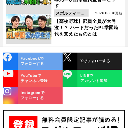
ド
スポルティーバ
2026.08.06更新
動画
【高校野球】部員全員が大号
泣！？ ハードだったPL学園時
代を支えたものとは
cebo
X
Facebookで
Xでフォローする
ok
フォローする
uTube
LINE
YouTubeで
LINEで
チャンネル登録
アカウント追加
stagra
Instagramで
m
フォローする