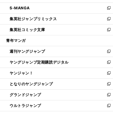
開
ウ
ン
ウ
し
S-MANGA
く
で
ド
ィ
い
新
開
ウ
ン
ウ
し
集英社ジャンプリミックス
く
で
ド
ィ
い
新
開
ウ
ン
ウ
し
集英社コミック文庫
く
で
ド
ィ
い
新
開
ウ
ン
ウ
し
青年マンガ
く
で
ド
ィ
い
開
ウ
ン
ウ
週刊ヤングジャンプ
く
で
ド
ィ
新
開
ウ
ン
し
ヤングジャンプ定期購読デジタル
く
で
ド
い
新
開
ウ
ウ
し
ヤンジャン！
く
で
ィ
い
新
開
ン
ウ
し
となりのヤングジャンプ
く
ド
ィ
い
新
ウ
ン
ウ
し
グランドジャンプ
で
ド
ィ
い
新
開
ウ
ン
ウ
し
ウルトラジャンプ
く
で
ド
ィ
い
新
開
ウ
ン
ウ
し