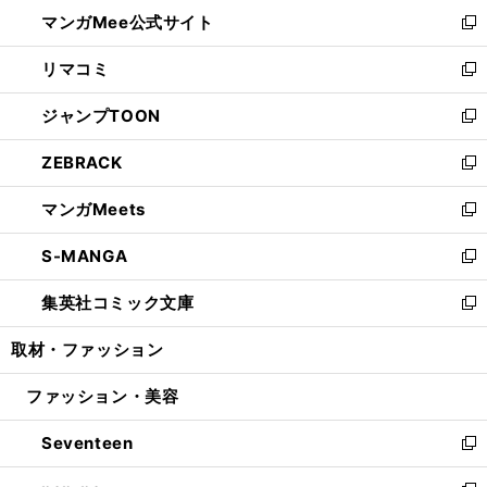
ン
ウ
し
マンガMee公式サイト
く
ド
ィ
い
新
ウ
ン
ウ
し
リマコミ
で
ド
ィ
い
新
開
ウ
ン
ウ
し
ジャンプTOON
く
で
ド
ィ
い
新
開
ウ
ン
ウ
し
ZEBRACK
く
で
ド
ィ
い
新
開
ウ
ン
ウ
し
マンガMeets
く
で
ド
ィ
い
新
開
ウ
ン
ウ
し
S-MANGA
く
で
ド
ィ
い
新
開
ウ
ン
ウ
し
集英社コミック文庫
く
で
ド
ィ
い
新
開
ウ
ン
ウ
し
取材・ファッション
く
で
ド
ィ
い
開
ウ
ン
ウ
ファッション・美容
く
で
ド
ィ
開
ウ
ン
Seventeen
く
で
ド
新
開
ウ
し