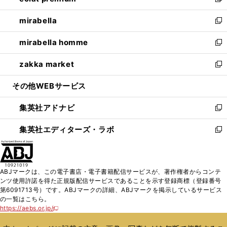
い
新
開
ウ
ン
ウ
し
mirabella
く
で
ド
ィ
い
新
開
ウ
ン
ウ
し
mirabella homme
く
で
ド
ィ
い
新
開
ウ
ン
ウ
し
zakka market
く
で
ド
ィ
い
新
開
ウ
ン
ウ
し
その他WEBサービス
く
で
ド
ィ
い
開
ウ
ン
ウ
集英社アドナビ
く
で
ド
ィ
新
開
ウ
ン
し
集英社エディターズ・ラボ
く
で
ド
い
新
開
ウ
ウ
し
く
で
ィ
い
開
ン
ウ
ABJマークは、この電子書店・電子書籍配信サービスが、著作権者からコンテ
く
ド
ィ
ンツ使用許諾を得た正規版配信サービスであることを示す登録商標（登録番号
ウ
ン
第6091713号）です。ABJマークの詳細、ABJマークを掲示しているサービス
で
ド
の一覧はこちら。
開
ウ
https://aebs.or.jp/
新
く
で
し
い