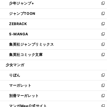
少年ジャンプ+
く
で
ド
ィ
い
新
開
ウ
ン
ウ
し
ジャンプTOON
く
で
ド
ィ
い
新
開
ウ
ン
ウ
し
ZEBRACK
く
で
ド
ィ
い
新
開
ウ
ン
ウ
し
S-MANGA
く
で
ド
ィ
い
新
開
ウ
ン
ウ
し
集英社ジャンプリミックス
く
で
ド
ィ
い
新
開
ウ
ン
ウ
し
集英社コミック文庫
く
で
ド
ィ
い
新
開
ウ
ン
ウ
し
少女マンガ
く
で
ド
ィ
い
開
ウ
ン
ウ
りぼん
く
で
ド
ィ
新
開
ウ
ン
し
マーガレット
く
で
ド
い
新
開
ウ
ウ
し
別冊マーガレット
く
で
ィ
い
新
開
ン
ウ
し
マンガMee公式サイト
く
ド
ィ
い
新