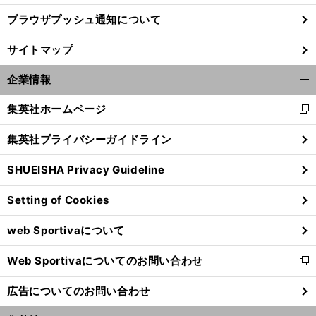
ブラウザプッシュ通知について
サイトマップ
企業情報
開
く/
集英社ホームページ
新
閉
し
じ
集英社プライバシーガイドライン
い
る
ウ
SHUEISHA Privacy Guideline
ィ
ン
Setting of Cookies
ド
ウ
web Sportivaについて
で
開
Web Sportivaについてのお問い合わせ
く
新
し
広告についてのお問い合わせ
い
ウ