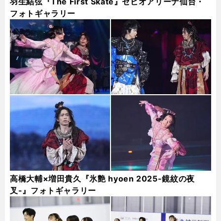
羽生結弦『The First Skate』ゼビオアリーナ仙台・
フォトギャラリー
高橋大輔×増田貴久『氷艶 hyoen 2025-鏡紋の夜
叉-』フォトギャラリー