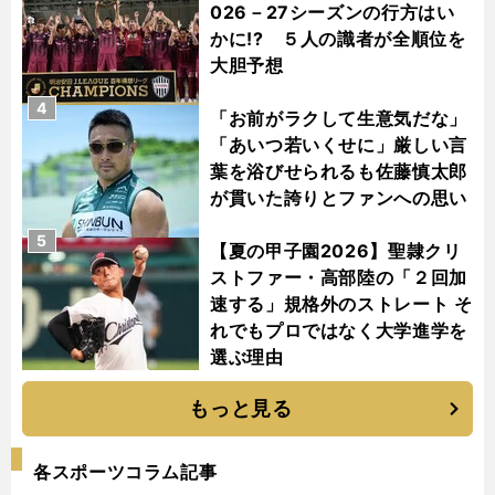
026－27シーズンの行方はい
かに!? ５人の識者が全順位を
大胆予想
4
「お前がラクして生意気だな」
「あいつ若いくせに」厳しい言
葉を浴びせられるも佐藤慎太郎
が貫いた誇りとファンへの思い
5
【夏の甲子園2026】聖隷クリ
ストファー・高部陸の「２回加
速する」規格外のストレート そ
れでもプロではなく大学進学を
選ぶ理由
もっと見る
各スポーツコラム記事