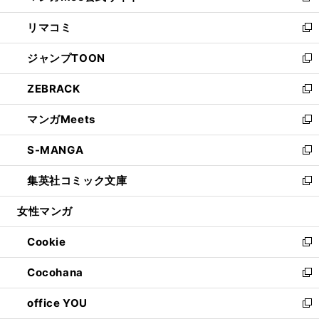
ウ
ン
ウ
し
リマコミ
で
ド
ィ
い
新
開
ウ
ン
ウ
し
ジャンプTOON
く
で
ド
ィ
い
新
開
ウ
ン
ウ
し
ZEBRACK
く
で
ド
ィ
い
新
開
ウ
ン
ウ
し
マンガMeets
く
で
ド
ィ
い
新
開
ウ
ン
ウ
し
S-MANGA
く
で
ド
ィ
い
新
開
ウ
ン
ウ
し
集英社コミック文庫
く
で
ド
ィ
い
新
開
ウ
ン
ウ
し
女性マンガ
く
で
ド
ィ
い
開
ウ
ン
ウ
Cookie
く
で
ド
ィ
新
開
ウ
ン
し
Cocohana
く
で
ド
い
新
開
ウ
ウ
し
office YOU
く
で
ィ
い
新
開