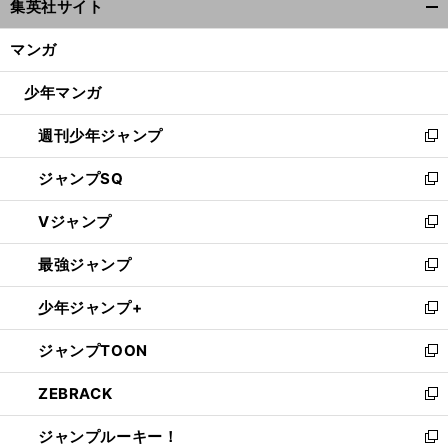
集英社サイト
ィ
開
ン
く/
マンガ
ド
閉
ウ
じ
少年マンガ
で
る
開
週刊少年ジャンプ
く
新
し
ジャンプSQ
い
新
ウ
し
Vジャンプ
ィ
い
新
ン
ウ
し
最強ジャンプ
ド
ィ
い
新
ウ
ン
ウ
し
少年ジャンプ+
で
ド
ィ
い
新
開
ウ
ン
ウ
し
ジャンプTOON
く
で
ド
ィ
い
新
開
ウ
ン
ウ
し
ZEBRACK
く
で
ド
ィ
い
新
開
ウ
ン
ウ
し
ジャンプルーキー！
く
で
ド
ィ
い
新