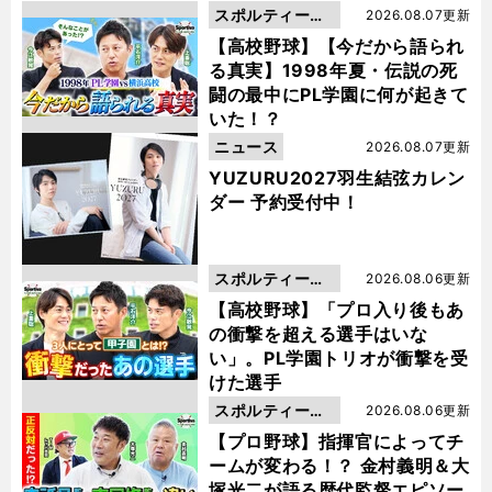
スポルティーバ
2026.08.07更新
動画
【高校野球】【今だから語られ
る真実】1998年夏・伝説の死
闘の最中にPL学園に何が起きて
いた！？
ニュース
2026.08.07更新
YUZURU2027羽生結弦カレン
ダー 予約受付中！
スポルティーバ
2026.08.06更新
動画
【高校野球】「プロ入り後もあ
の衝撃を超える選手はいな
い」。PL学園トリオが衝撃を受
けた選手
スポルティーバ
2026.08.06更新
動画
【プロ野球】指揮官によってチ
ームが変わる！？ 金村義明＆大
塚光二が語る歴代監督エピソー