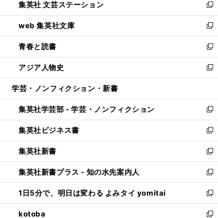
集英社 文芸ステーション
く
ィ
い
新
ン
ウ
し
web 集英社文庫
ド
ィ
い
新
ウ
ン
ウ
し
青春と読書
で
ド
ィ
い
新
開
ウ
ン
ウ
し
アジア人物史
く
で
ド
ィ
い
新
開
ウ
ン
ウ
し
学芸・ノンフィクション・新書
く
で
ド
ィ
い
開
ウ
ン
ウ
集英社学芸部 - 学芸・ノンフィクション
く
で
ド
ィ
新
開
ウ
ン
し
集英社ビジネス書
く
で
ド
い
新
開
ウ
ウ
し
集英社新書
く
で
ィ
い
新
開
ン
ウ
し
集英社新書プラス - 知の水先案内人
く
ド
ィ
い
新
ウ
ン
ウ
し
1日5分で、明日は変わる よみタイ yomitai
で
ド
ィ
い
新
開
ウ
ン
ウ
し
kotoba
く
で
ド
ィ
い
新