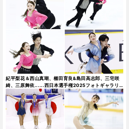
紀平梨花＆西山真瑚、櫛田育良&島田高志郎、三宅咲
綺、三原舞依......西日本選手権2025フォトギャラリ
ー