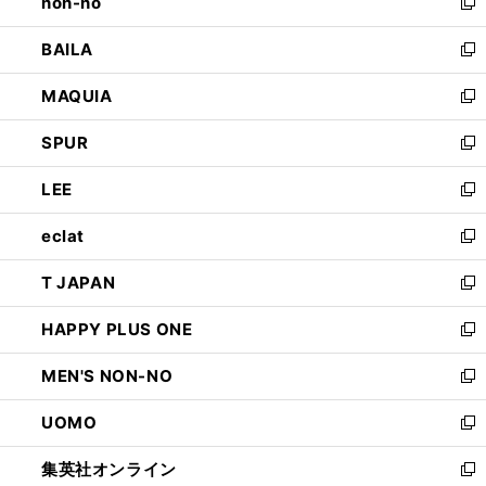
non-no
く
で
い
新
開
ウ
し
BAILA
く
ィ
い
新
ン
ウ
し
MAQUIA
ド
ィ
い
新
ウ
ン
ウ
し
SPUR
で
ド
ィ
い
新
開
ウ
ン
ウ
し
LEE
く
で
ド
ィ
い
新
開
ウ
ン
ウ
し
eclat
く
で
ド
ィ
い
新
開
ウ
ン
ウ
し
T JAPAN
く
で
ド
ィ
い
新
開
ウ
ン
ウ
し
HAPPY PLUS ONE
く
で
ド
ィ
い
新
開
ウ
ン
ウ
し
MEN'S NON-NO
く
で
ド
ィ
い
新
開
ウ
ン
ウ
し
UOMO
く
で
ド
ィ
い
新
開
ウ
ン
ウ
し
集英社オンライン
く
で
ド
ィ
い
新