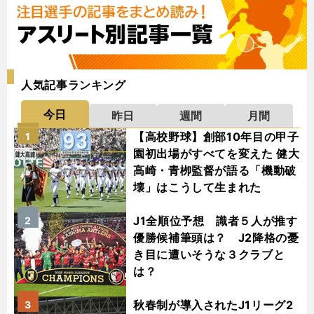
人気記事ランキング
今日
昨日
週間
月間
【高校野球】創部10年目の甲子
1
園初出場がすべてを変えた 健大
高崎・青栁監督が語る「機動破
壊」はこうして生まれた
J1全順位予想 識者５人が推す
2
優勝候補筆頭は？ J2降格の憂
き目に遭いそうな３クラブと
は？
秋春制が導入されたJ1リーグ2
3