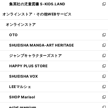
集英社の児童図書 S-KIDS.LAND
く
で
ド
い
新
開
ウ
ウ
し
オンラインストア・
その他WEBサービス
く
で
ィ
い
開
ン
ウ
オンラインストア
く
ド
ィ
ウ
ン
OTO
で
ド
新
開
ウ
し
SHUEISHA MANGA-ART HERITAGE
く
で
い
新
開
ウ
し
ジャンプキャラクターズストア
く
ィ
い
新
ン
ウ
し
HAPPY PLUS STORE
ド
ィ
い
新
ウ
ン
ウ
し
SHUEISHA VOX
で
ド
ィ
い
新
開
ウ
ン
ウ
し
LEEマルシェ
く
で
ド
ィ
い
新
開
ウ
ン
ウ
し
SHOP Marisol
く
で
ド
ィ
い
新
開
ウ
ン
ウ
し
eclat premium
く
で
ド
ィ