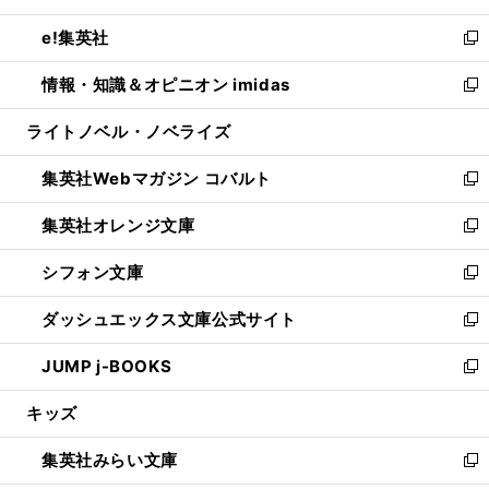
開
ウ
ン
ウ
し
e!集英社
く
で
ド
ィ
い
新
開
ウ
ン
ウ
し
情報・知識＆オピニオン imidas
く
で
ド
ィ
い
新
開
ウ
ン
ウ
し
ライトノベル・ノベライズ
く
で
ド
ィ
い
開
ウ
ン
ウ
集英社Webマガジン コバルト
く
で
ド
ィ
新
開
ウ
ン
し
集英社オレンジ文庫
く
で
ド
い
新
開
ウ
ウ
し
シフォン文庫
く
で
ィ
い
新
開
ン
ウ
し
ダッシュエックス文庫公式サイト
く
ド
ィ
い
新
ウ
ン
ウ
し
JUMP j-BOOKS
で
ド
ィ
い
新
開
ウ
ン
ウ
し
キッズ
く
で
ド
ィ
い
開
ウ
ン
ウ
集英社みらい文庫
く
で
ド
ィ
新
開
ウ
ン
し