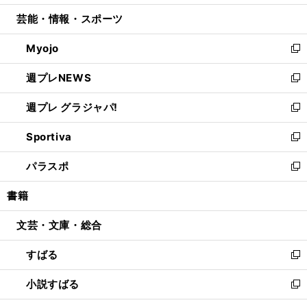
開
ウ
ン
ウ
し
芸能・情報・スポーツ
く
で
ド
ィ
い
開
ウ
ン
ウ
Myojo
く
で
ド
ィ
新
開
ウ
ン
し
週プレNEWS
く
で
ド
い
新
開
ウ
ウ
し
週プレ グラジャパ!
く
で
ィ
い
新
開
ン
ウ
し
Sportiva
く
ド
ィ
い
新
ウ
ン
ウ
し
パラスポ
で
ド
ィ
い
新
開
ウ
ン
ウ
し
書籍
く
で
ド
ィ
い
開
ウ
ン
ウ
文芸・文庫・総合
く
で
ド
ィ
開
ウ
ン
すばる
く
で
ド
新
開
ウ
し
小説すばる
く
で
い
新
開
ウ
し