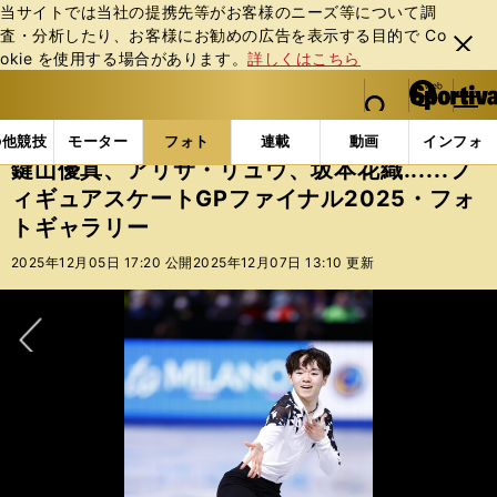
当サイトでは当社の提携先等がお客様のニーズ等について調
査・分析したり、お客様にお勧めの広告を表⽰する⽬的で Co
閉じ
okie を使⽤する場合があります。
詳しくはこちら
る
マイペ
web Sportiva (webスポルティーバ)
検索
メニュ
we
ー
フォトギャラリー
鍵山優真、アリサ・リュウ、坂本花織.
b
ジ
の他競技
モーター
フォト
連載
動画
インフォ
ス
鍵山優真、アリサ・リュウ、坂本花織......フ
ポ
ィギュアスケートGPファイナル2025・フォ
ル
トギャラリー
テ
ィ
2025年12月05日 17:20 公開
2025年12月07日 13:10 更新
ー
バ
次へ