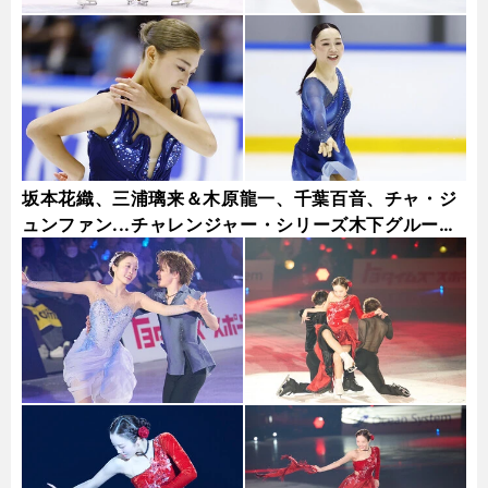
坂本花織、三浦璃来＆木原龍一、千葉百音、チャ・ジ
ュンファン...チャレンジャー・シリーズ木下グループ
杯フォトギャラリー