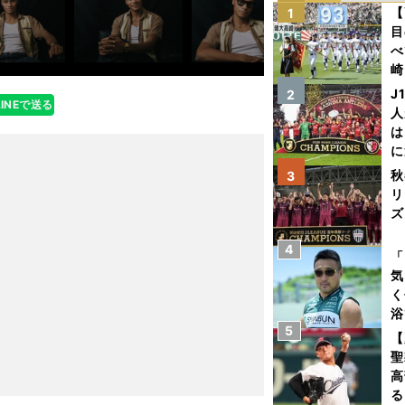
【
1
目
べ
崎
「
J
2
LINEで送る
て
人
は
に
と
秋
3
リ
ズ
4
を
「
気
く
浴
5
太
【
ァ
聖
高
る