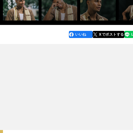
いいね
Xでポストする
line
faceboo
x
k