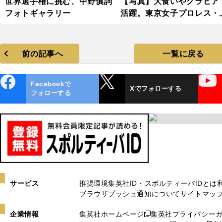
世界選手権に挑む、中野慎詞
【写真】大食いやグラビア
フォトギャラリー
活躍。東京女子プロレス・
わかな フォトギャラリー
前の記事へ
一覧に戻る
ebo
X
YouTube
Facebookで
Xでフォローする
ok
フォローする
サービス
推奨環境
集英社ID・スポルティーバIDとは
ブラウザプッシュ通知について
サイトマッ
企業情報
集英社ホームページ
集英社プライバシー
新