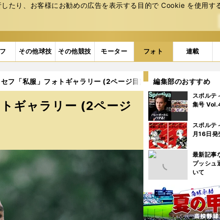
たり、お客様にお勧めの広告を表⽰する⽬的で Cookie を使⽤す
フ
その他球技
その他競技
モーター
フォト
連載
セフ「私服」フォトギャラリー (2ページ目)
編集部のおすすめ
スポルテ
トギャラリー (2ページ
集号 Vol
スポルテ
月16日発
最新記事
プッシュ
いて