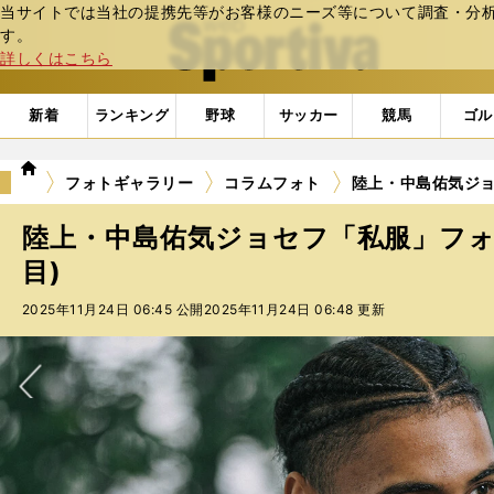
当サイトでは当社の提携先等がお客様のニーズ等について調査・分析し
web Sportiva (webスポルティーバ)
す。
詳しくはこちら
新着
ランキング
野球
サッカー
競馬
ゴル
we
フォトギャラリー
コラムフォト
陸上・中島佑気ジョ
b
ス
陸上・中島佑気ジョセフ「私服」フォ
ポ
ル
目)
テ
2025年11月24日 06:45 公開
2025年11月24日 06:48 更新
ィ
ー
バ
次へ