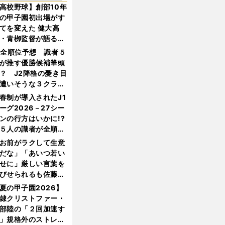
高校野球】創部10年
の甲子園初出場がす
てを変えた 健大高
・青栁監督が語る
機動破壊」はこうし
1全順位予想 識者５
生まれた
が推す優勝候補筆頭
？ J2降格の憂き目
遭いそうな３クラブ
は？
春制が導入されたJ1
ーグ2026－27シー
ンの行方はいかに!?
５人の識者が全順位
大胆予想
お前がラクして生意
だな」「あいつ若い
せに」厳しい言葉を
びせられるも佐藤慎
郎が貫いた誇りとフ
夏の甲子園2026】
ンへの思い
隷クリストファー・
部陸の「２回加速す
」規格外のストレー