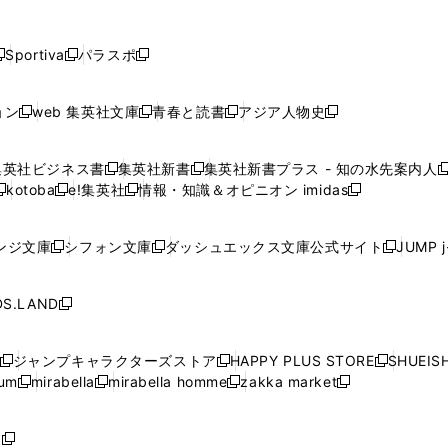
し
し
し
し
し
ン
ン
ン
ン
開
開
開
開
開
い
い
い
い
い
ド
ド
ド
ド
く
く
く
く
く
ウ
ウ
ウ
ウ
ウ
ウ
ウ
ウ
ウ
Sportiva
パラスポ
新
新
ィ
ィ
ィ
ィ
ィ
で
で
で
で
し
し
し
ン
ン
ン
ン
ン
開
開
開
開
い
い
い
ド
ド
ド
ド
ド
ョン
web 集英社文庫
青春と読書
アジア人物史
く
く
く
く
新
新
新
新
ウ
ウ
ウ
ウ
ウ
ウ
ウ
ウ
し
し
し
し
ィ
ィ
ィ
で
で
で
で
で
い
い
い
い
ン
ン
ン
集英社ビジネス書
集英社新書
集英社新書プラス - 知の水先案内人
開
開
開
開
開
新
新
新
ウ
ウ
ウ
ウ
ド
ド
ド
kotoba
e!集英社
情報・知識＆オピニオン imidas
く
く
く
く
く
新
し
新
し
新
ィ
ィ
ィ
ィ
ウ
ウ
ウ
し
し
い
し
い
し
ン
ン
ン
ン
で
で
で
い
い
ウ
い
ウ
い
ド
ド
ド
ド
ンジ文庫
シフォン文庫
ダッシュエックス文庫公式サイト
JUMP 
開
開
開
新
新
新
ウ
ウ
ィ
ウ
ィ
ウ
ウ
ウ
ウ
ウ
く
く
く
し
し
し
ィ
ィ
ン
ィ
ン
ィ
で
で
で
で
い
い
い
ン
ン
ド
ン
ド
ン
S.LAND
開
開
開
開
新
ウ
ウ
ウ
ド
ド
ウ
ド
ウ
ド
く
く
く
く
し
ィ
ィ
ィ
ウ
ウ
で
ウ
で
ウ
い
ン
ン
ン
ジャンプキャラクターズストア
HAPPY PLUS STORE
SHUEIS
で
で
開
で
開
で
新
新
新
ウ
ド
ド
ド
ium
mirabella
mirabella homme
zakka market
開
開
く
開
く
開
し
新
新
新
し
新
し
ィ
ウ
ウ
ウ
く
く
く
く
い
し
し
い
し
し
い
ン
で
で
で
ウ
い
い
ウ
い
い
ウ
ド
ボ
開
開
開
新