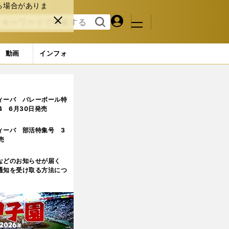
る場合がありま
マイペ
閉じ
検索
メニュ
ー
る
す
ジ
る
動画
インフォ
ィーバ バレーボール特
.4 6月30日発売
ィーバ 部活特集号 3
売
などのお知らせが届く
通知を受け取る方法につ