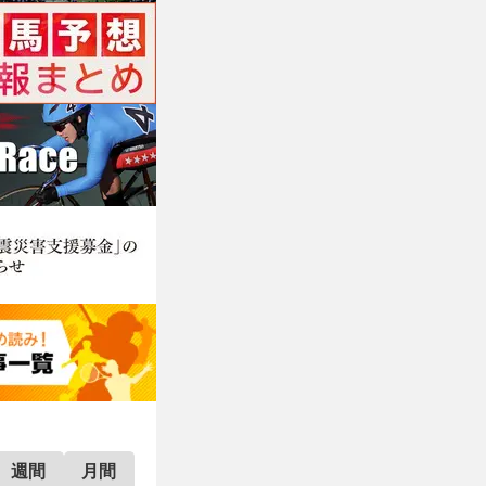
週間
月間