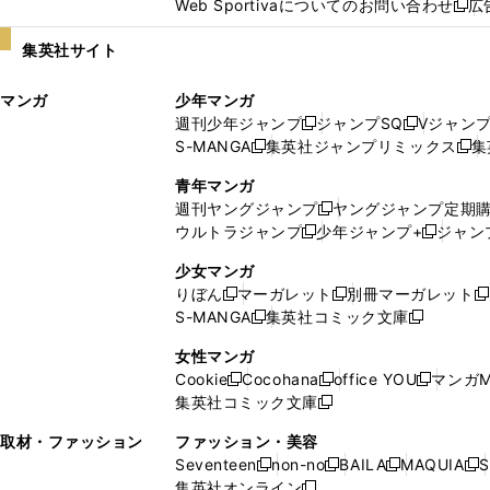
Web Sportivaについてのお問い合わせ
広
し
新
い
し
集英社サイト
ウ
い
ィ
ウ
マンガ
少年マンガ
ン
ィ
週刊少年ジャンプ
ジャンプSQ
Vジャン
ド
ン
新
新
S-MANGA
集英社ジャンプリミックス
集
ウ
ド
新
し
し
新
で
ウ
し
い
い
し
青年マンガ
開
で
い
ウ
ウ
い
週刊ヤングジャンプ
ヤングジャンプ定期
新
く
開
ウ
ィ
ィ
ウ
ウルトラジャンプ
少年ジャンプ+
ジャン
新
し
新
く
ィ
ン
ン
ィ
し
い
し
ン
ド
ド
ン
少女マンガ
い
ウ
い
ド
ウ
ウ
ド
りぼん
マーガレット
別冊マーガレット
新
新
新
ウ
ィ
ウ
ウ
で
で
ウ
S-MANGA
集英社コミック文庫
し
新
し
新
ィ
ン
ィ
で
開
開
で
い
し
い
し
ン
ド
ン
女性マンガ
開
く
く
開
ウ
い
ウ
い
ド
ウ
ド
Cookie
Cocohana
office YOU
マンガM
く
く
新
新
新
ィ
ウ
ィ
ウ
ウ
で
ウ
集英社コミック文庫
し
新
し
し
ン
ィ
ン
ィ
で
開
で
い
し
い
い
ド
ン
ド
ン
取材・ファッション
ファッション・美容
開
く
開
ウ
い
ウ
ウ
ウ
ド
ウ
ド
Seventeen
non-no
BAILA
MAQUIA
S
く
く
新
新
新
新
ィ
ウ
ィ
ィ
で
ウ
で
ウ
集英社オンライン