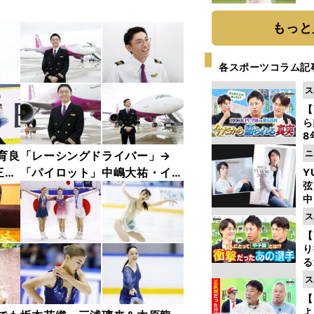
ト
く
もっと
各スポーツコラム記
ス
【
ら
8
最
ニ
育良
「レーシングドライバー」→
き
三原
「パイロット」中嶋大祐・イン
Y
弦
5フ
タビューカット集
中
ス
【
り
る
学
ス
け
【
よ