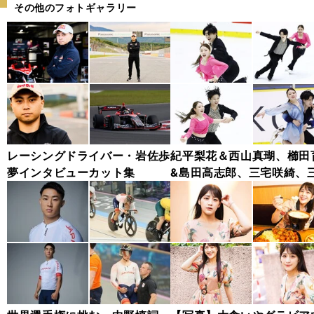
その他のフォトギャラリー
レーシングドライバー・岩佐歩
紀平梨花＆西山真瑚、櫛田
夢インタビューカット集
&島田高志郎、三宅咲綺、
舞依......西日本選手権202
ォトギャラリー