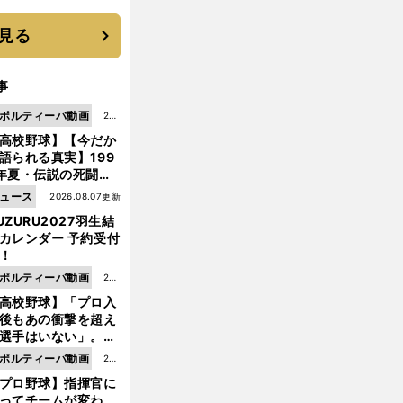
 それでもプロではな
大学進学を選ぶ理由
見る
事
ポルティーバ動画
202
高校野球】【今だか
6.0
語られる真実】199
8.0
年夏・伝説の死闘の
7更
中にPL学園に何が起
ュース
2026.08.07更新
新
ていた！？
UZURU2027羽生結
カレンダー 予約受付
！
ポルティーバ動画
202
高校野球】「プロ入
6.0
後もあの衝撃を超え
8.0
選手はいない」。PL
6更
園トリオが衝撃を受
ポルティーバ動画
202
新
た選手
プロ野球】指揮官に
6.0
ってチームが変わ