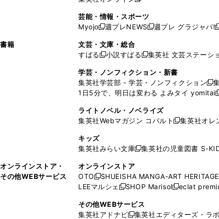
し
新
し
し
し
ン
ィ
ン
ン
開
で
開
で
い
し
い
い
い
ド
ン
ド
ド
芸能・情報・スポーツ
く
開
く
開
ウ
い
ウ
ウ
ウ
ウ
ド
ウ
ウ
Myojo
週プレNEWS
週プレ グラジャパ!
く
く
新
新
新
ィ
ウ
ィ
ィ
ィ
で
ウ
で
で
し
し
ン
ィ
ン
ン
ン
書籍
文芸・文庫・総合
開
で
開
開
い
い
ド
ン
ド
ド
ド
すばる
小説すばる
集英社 文芸ステーシ
く
開
く
く
新
新
ウ
ウ
ウ
ド
ウ
ウ
ウ
く
し
し
ィ
ィ
学芸・ノンフィクション・新書
で
ウ
で
で
で
い
い
ン
ン
集英社学芸部 - 学芸・ノンフィクション
開
で
開
開
開
新
ウ
ウ
ド
ド
1日5分で、明日は変わる よみタイ yomitai
く
開
く
く
く
し
新
ィ
ィ
ウ
ウ
く
い
ン
ン
ライトノベル・ノベライズ
で
で
ウ
ド
ド
集英社Webマガジン コバルト
集英社オレ
開
開
新
ィ
ウ
ウ
く
く
し
ン
キッズ
で
で
い
ド
集英社みらい文庫
集英社の児童図書 S-KID
開
開
新
ウ
ウ
く
く
し
ィ
オンラインストア・
オンラインストア
で
い
ン
その他WEBサービス
OTO
SHUEISHA MANGA-ART HERITAGE
開
新
ウ
ド
LEEマルシェ
SHOP Marisol
eclat prem
く
し
新
新
ィ
ウ
い
し
し
ン
その他WEBサービス
で
ウ
い
い
ド
集英社アドナビ
集英社エディターズ・ラ
開
新