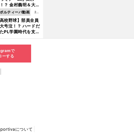
8.0
！？ 金村義明＆大塚
6更
二が語る歴代監督エ
ポルティーバ動画
202
新
ソード
高校野球】部員全員
6.0
大号泣！？ ハードだ
8.0
たPL学園時代を支え
6更
ものとは
新
agramで
ローする
Sportivaについて