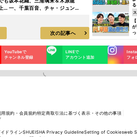
でも
坂本花織、三浦璃来＆木原龍
る
上原
一、千葉百音、チャ・ジュンフ
光
ス
ァン...チャレンジャー・シリー
ピ
【
ズ木下グループ杯フォトギャラ
が
リー
っ
次の記事へ
た
Instagra
LINE
YouTubeで
LINEで
Inst
m
チャンネル登録
アカウント追加
フォ
利用規約・会員規約
特定商取引法に基づく表示・その他の事項
プ
ガイドライン
SHUEISHA Privacy Guideline
Setting of Cookies
web 