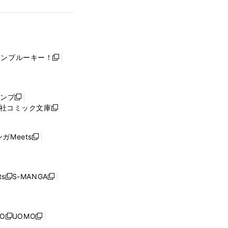
ャンプルーキー！
新
し
い
ウ
ャンプ
新
ィ
社コミック文庫
し
新
ン
い
し
ド
ウ
い
ウ
ガMeets
新
ィ
ウ
で
し
ン
ィ
開
い
ド
ン
く
ウ
ウ
ド
s
S-MANGA
新
新
ィ
で
ウ
し
し
ン
開
で
い
い
ド
く
開
ウ
ウ
ウ
NO
UOMO
く
新
新
ィ
ィ
で