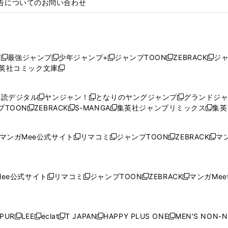
告についてのお問い合わせ
プ
最強ジャンプ
少年ジャンプ+
ジャンプTOON
ZEBRACK
ジ
新
新
新
新
新
英社コミック文庫
し
新
し
し
し
し
い
い
し
い
い
い
ウ
ウ
い
ウ
ウ
ウ
購読デジタル
ヤンジャン！
となりのヤングジャンプ
グランドジ
新
新
新
ィ
ィ
ウ
ィ
ィ
ィ
プTOON
ZEBRACK
S-MANGA
集英社ジャンプリミックス
集英
新
し
新
し
新
し
新
ン
ン
ィ
ン
ン
ン
し
い
し
い
し
い
し
ド
ド
ン
ド
ド
ド
い
ウ
い
ウ
い
ウ
い
ウ
ウ
ド
ウ
ウ
ウ
マンガMee公式サイト
リマコミ
ジャンプTOON
ZEBRACK
マン
新
新
新
新
ウ
ィ
ウ
ィ
ウ
ィ
ウ
で
で
ウ
で
で
で
し
し
し
し
し
ィ
ン
ィ
ン
ィ
ン
ィ
開
開
で
開
開
開
い
い
い
い
い
ン
ド
ン
ド
ン
ド
ン
く
く
開
く
く
く
ウ
ウ
ウ
ウ
ウ
ド
ウ
ド
ウ
ド
ウ
ド
ee公式サイト
リマコミ
ジャンプTOON
ZEBRACK
マンガMeet
く
新
新
新
新
ィ
ィ
ィ
ィ
ィ
ウ
で
ウ
で
ウ
で
ウ
し
し
し
し
ン
ン
ン
ン
ン
で
開
で
開
で
開
で
い
い
い
い
ド
ド
ド
ド
ド
開
く
開
く
開
く
開
ウ
ウ
ウ
ウ
ウ
ウ
ウ
ウ
ウ
PUR
LEE
eclat
T JAPAN
HAPPY PLUS ONE
MEN'S NON-
く
く
く
く
新
新
新
新
新
ィ
ィ
ィ
ィ
で
で
で
で
で