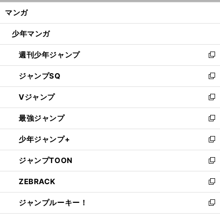
ン
く/
マンガ
ド
閉
ウ
じ
少年マンガ
で
る
開
週刊少年ジャンプ
く
新
し
ジャンプSQ
い
新
ウ
し
Vジャンプ
ィ
い
新
ン
ウ
し
最強ジャンプ
ド
ィ
い
新
ウ
ン
ウ
し
少年ジャンプ+
で
ド
ィ
い
新
開
ウ
ン
ウ
し
ジャンプTOON
く
で
ド
ィ
い
新
開
ウ
ン
ウ
し
ZEBRACK
く
で
ド
ィ
い
新
開
ウ
ン
ウ
し
ジャンプルーキー！
く
で
ド
ィ
い
新
開
ウ
ン
ウ
し