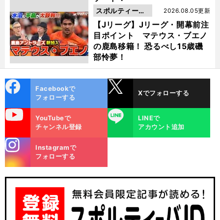
スポルティーバ
2026.08.05更新
動画
【Jリーグ】Jリーグ・開幕前注
目ポイント マテウス・ブエノ
の鹿島移籍！ 恐るべし15歳磯
部怜夢！
cebo
X
Facebookで
Xでフォローする
ok
フォローする
uTube
LINE
YouTubeで
LINEで
チャンネル登録
アカウント追加
stagra
Instagramで
m
フォローする