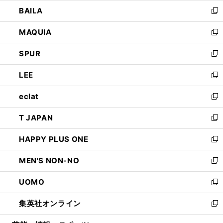
ウ
し
BAILA
く
ィ
い
新
ン
ウ
し
MAQUIA
ド
ィ
い
新
ウ
ン
ウ
し
SPUR
で
ド
ィ
い
新
開
ウ
ン
ウ
し
LEE
く
で
ド
ィ
い
新
開
ウ
ン
ウ
し
eclat
く
で
ド
ィ
い
新
開
ウ
ン
ウ
し
T JAPAN
く
で
ド
ィ
い
新
開
ウ
ン
ウ
し
HAPPY PLUS ONE
く
で
ド
ィ
い
新
開
ウ
ン
ウ
し
MEN'S NON-NO
く
で
ド
ィ
い
新
開
ウ
ン
ウ
し
UOMO
く
で
ド
ィ
い
新
開
ウ
ン
ウ
し
集英社オンライン
く
で
ド
ィ
い
新
開
ウ
ン
ウ
し