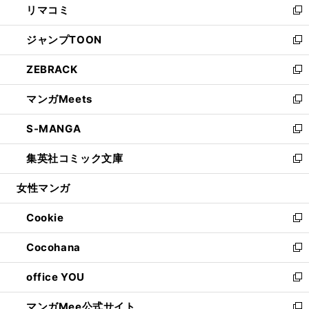
リマコミ
で
ド
ィ
い
新
開
ウ
ン
ウ
し
ジャンプTOON
く
で
ド
ィ
い
新
開
ウ
ン
ウ
し
ZEBRACK
く
で
ド
ィ
い
新
開
ウ
ン
ウ
し
マンガMeets
く
で
ド
ィ
い
新
開
ウ
ン
ウ
し
S-MANGA
く
で
ド
ィ
い
新
開
ウ
ン
ウ
し
集英社コミック文庫
く
で
ド
ィ
い
新
開
ウ
ン
ウ
し
女性マンガ
く
で
ド
ィ
い
開
ウ
ン
ウ
Cookie
く
で
ド
ィ
新
開
ウ
ン
し
Cocohana
く
で
ド
い
新
開
ウ
ウ
し
office YOU
く
で
ィ
い
新
開
ン
ウ
し
マンガMee公式サイト
く
ド
ィ
い