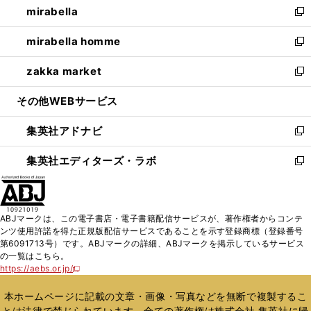
mirabella
く
で
ド
ィ
い
新
開
ウ
ン
ウ
し
mirabella homme
く
で
ド
ィ
い
新
開
ウ
ン
ウ
し
zakka market
く
で
ド
ィ
い
新
開
ウ
ン
ウ
し
その他WEBサービス
く
で
ド
ィ
い
開
ウ
ン
ウ
集英社アドナビ
く
で
ド
ィ
新
開
ウ
ン
し
集英社エディターズ・ラボ
く
で
ド
い
新
開
ウ
ウ
し
く
で
ィ
い
開
ン
ウ
ABJマークは、この電子書店・電子書籍配信サービスが、著作権者からコンテ
く
ド
ィ
ンツ使用許諾を得た正規版配信サービスであることを示す登録商標（登録番号
ウ
ン
第6091713号）です。ABJマークの詳細、ABJマークを掲示しているサービス
で
ド
の一覧はこちら。
開
ウ
https://aebs.or.jp/
新
く
で
し
い
開
本ホームページに記載の文章・画像・写真などを無断で複製するこ
ウ
く
とは法律で禁じられています。全ての著作権は株式会社 集英社に帰