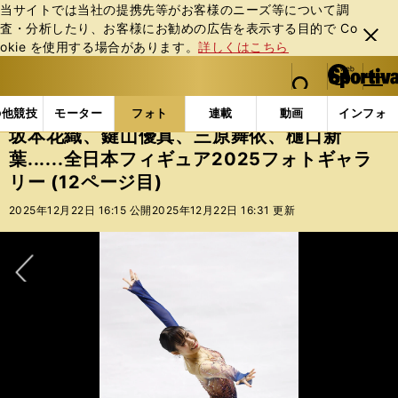
当サイトでは当社の提携先等がお客様のニーズ等について調
査・分析したり、お客様にお勧めの広告を表⽰する⽬的で Co
閉じ
okie を使⽤する場合があります。
詳しくはこちら
る
マイペ
web Sportiva (webスポルティーバ)
検索
メニュ
we
ー
フォトギャラリー
坂本花織、鍵山優真、三原舞依、樋口新葉
b
ジ
の他競技
モーター
フォト
連載
動画
インフォ
ス
坂本花織、鍵山優真、三原舞依、樋口新
ポ
葉......全日本フィギュア2025フォトギャラ
ル
リー (12ページ目)
テ
ィ
2025年12月22日 16:15 公開
2025年12月22日 16:31 更新
ー
バ
次へ