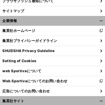
ブラウザプッシュ通知について
サイトマップ
企業情報
開
く/
集英社ホームページ
新
閉
し
じ
集英社プライバシーガイドライン
い
る
ウ
SHUEISHA Privacy Guideline
ィ
ン
Setting of Cookies
ド
ウ
web Sportivaについて
で
開
Web Sportivaについてのお問い合わせ
く
新
し
広告についてのお問い合わせ
い
ウ
集英社サイト
ィ
開