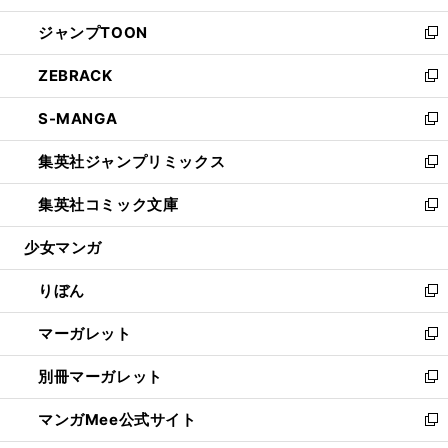
開
ウ
ン
ウ
し
ジャンプTOON
く
で
ド
ィ
い
新
開
ウ
ン
ウ
し
ZEBRACK
く
で
ド
ィ
い
新
開
ウ
ン
ウ
し
S-MANGA
く
で
ド
ィ
い
新
開
ウ
ン
ウ
し
集英社ジャンプリミックス
く
で
ド
ィ
い
新
開
ウ
ン
ウ
し
集英社コミック文庫
く
で
ド
ィ
い
新
開
ウ
ン
ウ
し
少女マンガ
く
で
ド
ィ
い
開
ウ
ン
ウ
りぼん
く
で
ド
ィ
新
開
ウ
ン
し
マーガレット
く
で
ド
い
新
開
ウ
ウ
し
別冊マーガレット
く
で
ィ
い
新
開
ン
ウ
し
マンガMee公式サイト
く
ド
ィ
い
新
ウ
ン
ウ
し