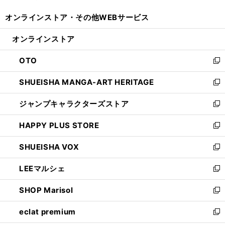
開
ウ
ウ
し
オンラインストア・
その他WEBサービス
く
で
ィ
い
開
ン
ウ
オンラインストア
く
ド
ィ
ウ
ン
OTO
で
ド
新
開
ウ
し
SHUEISHA MANGA-ART HERITAGE
く
で
い
新
開
ウ
し
ジャンプキャラクターズストア
く
ィ
い
新
ン
ウ
し
HAPPY PLUS STORE
ド
ィ
い
新
ウ
ン
ウ
し
SHUEISHA VOX
で
ド
ィ
い
新
開
ウ
ン
ウ
し
LEEマルシェ
く
で
ド
ィ
い
新
開
ウ
ン
ウ
し
SHOP Marisol
く
で
ド
ィ
い
新
開
ウ
ン
ウ
し
eclat premium
く
で
ド
ィ
い
新
開
ウ
ン
ウ
し