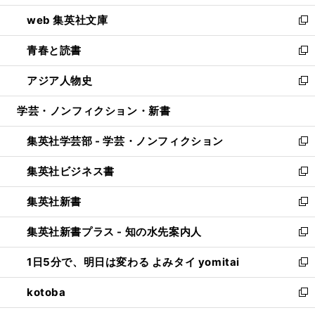
ン
ウ
し
web 集英社文庫
ド
ィ
い
新
ウ
ン
ウ
し
青春と読書
で
ド
ィ
い
新
開
ウ
ン
ウ
し
アジア人物史
く
で
ド
ィ
い
新
開
ウ
ン
ウ
し
学芸・ノンフィクション・新書
く
で
ド
ィ
い
開
ウ
ン
ウ
集英社学芸部 - 学芸・ノンフィクション
く
で
ド
ィ
新
開
ウ
ン
し
集英社ビジネス書
く
で
ド
い
新
開
ウ
ウ
し
集英社新書
く
で
ィ
い
新
開
ン
ウ
し
集英社新書プラス - 知の水先案内人
く
ド
ィ
い
新
ウ
ン
ウ
し
1日5分で、明日は変わる よみタイ yomitai
で
ド
ィ
い
新
開
ウ
ン
ウ
し
kotoba
く
で
ド
ィ
い
新
開
ウ
ン
ウ
し