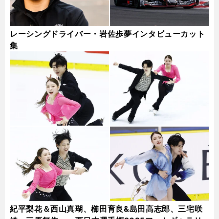
レーシングドライバー・岩佐歩夢インタビューカット
集
紀平梨花＆西山真瑚、櫛田育良&島田高志郎、三宅咲