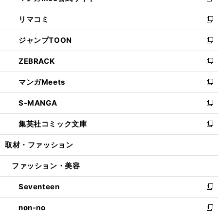
新
ウ
ン
ウ
し
リマコミ
で
ド
ィ
い
新
開
ウ
ン
ウ
し
ジャンプTOON
く
で
ド
ィ
い
新
開
ウ
ン
ウ
し
ZEBRACK
く
で
ド
ィ
い
新
開
ウ
ン
ウ
し
マンガMeets
く
で
ド
ィ
い
新
開
ウ
ン
ウ
し
S-MANGA
く
で
ド
ィ
い
新
開
ウ
ン
ウ
し
集英社コミック文庫
く
で
ド
ィ
い
新
開
ウ
ン
ウ
し
取材・ファッション
く
で
ド
ィ
い
開
ウ
ン
ウ
ファッション・美容
く
で
ド
ィ
開
ウ
ン
Seventeen
く
で
ド
新
開
ウ
し
non-no
く
で
い
新
開