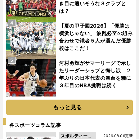
き目に遭いそうな３クラブと
は？
4
【夏の甲子園2026】「優勝は
横浜じゃない」 波乱必至の組み
合わせで識者５人が選んだ優勝
校はここだ！
5
河村勇輝がサマーリーグで示し
たリーダーシップと悔し涙 ２
年ぶりの日本代表の舞台を糧に
３年目のNBA挑戦は続く
もっと見る
各スポーツコラム記事
スポルティーバ
2026.08.06更新