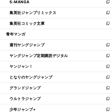
S-MANGA
く
で
ド
ィ
い
新
開
ウ
ン
ウ
し
集英社ジャンプリミックス
く
で
ド
ィ
い
新
開
ウ
ン
ウ
し
集英社コミック文庫
く
で
ド
ィ
い
新
開
ウ
ン
ウ
し
青年マンガ
く
で
ド
ィ
い
開
ウ
ン
ウ
週刊ヤングジャンプ
く
で
ド
ィ
新
開
ウ
ン
し
ヤングジャンプ定期購読デジタル
く
で
ド
い
新
開
ウ
ウ
し
ヤンジャン！
く
で
ィ
い
新
開
ン
ウ
し
となりのヤングジャンプ
く
ド
ィ
い
新
ウ
ン
ウ
し
グランドジャンプ
で
ド
ィ
い
新
開
ウ
ン
ウ
し
ウルトラジャンプ
く
で
ド
ィ
い
新
開
ウ
ン
ウ
し
少年ジャンプ+
く
で
ド
ィ
い
新