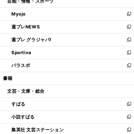
芸能・情報・スポーツ
く
で
ド
ィ
い
開
ウ
ン
ウ
Myojo
く
で
ド
ィ
新
開
ウ
ン
し
週プレNEWS
く
で
ド
い
新
開
ウ
ウ
し
週プレ グラジャパ!
く
で
ィ
い
新
開
ン
ウ
し
Sportiva
く
ド
ィ
い
新
ウ
ン
ウ
し
パラスポ
で
ド
ィ
い
新
開
ウ
ン
ウ
し
書籍
く
で
ド
ィ
い
開
ウ
ン
ウ
文芸・文庫・総合
く
で
ド
ィ
開
ウ
ン
すばる
く
で
ド
新
開
ウ
し
小説すばる
く
で
い
新
開
ウ
し
集英社 文芸ステーション
く
ィ
い
新