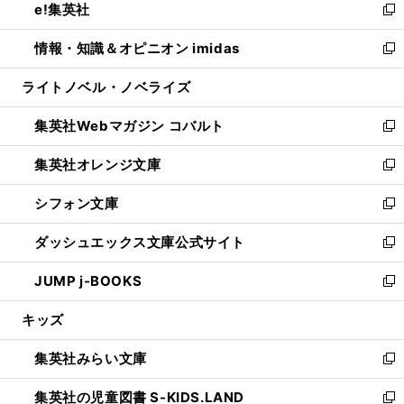
e!集英社
く
で
ド
ィ
い
新
開
ウ
ン
ウ
し
情報・知識＆オピニオン imidas
く
で
ド
ィ
い
新
開
ウ
ン
ウ
し
ライトノベル・ノベライズ
く
で
ド
ィ
い
開
ウ
ン
ウ
集英社Webマガジン コバルト
く
で
ド
ィ
新
開
ウ
ン
し
集英社オレンジ文庫
く
で
ド
い
新
開
ウ
ウ
し
シフォン文庫
く
で
ィ
い
新
開
ン
ウ
し
ダッシュエックス文庫公式サイト
く
ド
ィ
い
新
ウ
ン
ウ
し
JUMP j-BOOKS
で
ド
ィ
い
新
開
ウ
ン
ウ
し
キッズ
く
で
ド
ィ
い
開
ウ
ン
ウ
集英社みらい文庫
く
で
ド
ィ
新
開
ウ
ン
し
集英社の児童図書 S-KIDS.LAND
く
で
ド
い
新