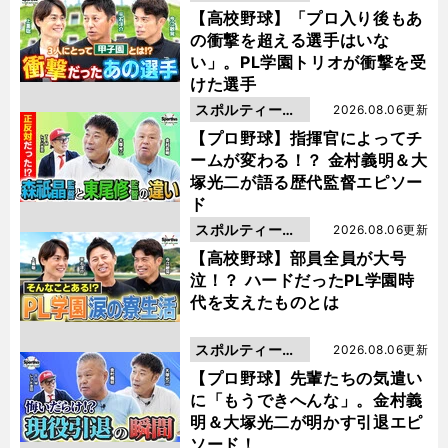
動画
【高校野球】「プロ入り後もあ
の衝撃を超える選手はいな
い」。PL学園トリオが衝撃を受
けた選手
スポルティーバ
2026.08.06更新
動画
【プロ野球】指揮官によってチ
ームが変わる！？ 金村義明＆大
塚光二が語る歴代監督エピソー
ド
スポルティーバ
2026.08.06更新
動画
【高校野球】部員全員が大号
泣！？ ハードだったPL学園時
代を支えたものとは
スポルティーバ
2026.08.06更新
動画
【プロ野球】先輩たちの気遣い
に「もうできへんな」。金村義
明＆大塚光二が明かす引退エピ
ソード！