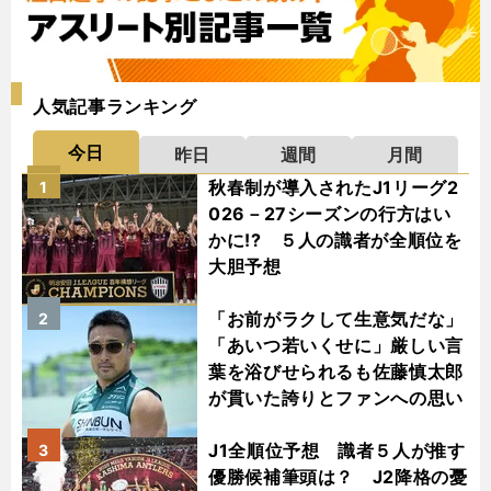
人気記事ランキング
今日
昨日
週間
月間
秋春制が導入されたJ1リーグ2
1
026－27シーズンの行方はい
かに!? ５人の識者が全順位を
大胆予想
「お前がラクして生意気だな」
2
「あいつ若いくせに」厳しい言
葉を浴びせられるも佐藤慎太郎
が貫いた誇りとファンへの思い
J1全順位予想 識者５人が推す
3
優勝候補筆頭は？ J2降格の憂