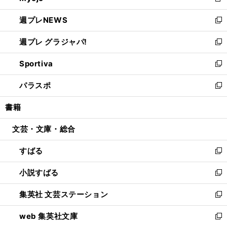
新
開
ウ
ン
し
週プレNEWS
く
で
ド
い
新
開
ウ
ウ
し
週プレ グラジャパ!
く
で
ィ
い
新
開
ン
ウ
し
Sportiva
く
ド
ィ
い
新
ウ
ン
ウ
し
パラスポ
で
ド
ィ
い
新
開
ウ
ン
ウ
し
書籍
く
で
ド
ィ
い
開
ウ
ン
ウ
文芸・文庫・総合
く
で
ド
ィ
開
ウ
ン
すばる
く
で
ド
新
開
ウ
し
小説すばる
く
で
い
新
開
ウ
し
集英社 文芸ステーション
く
ィ
い
新
ン
ウ
し
web 集英社文庫
ド
ィ
い
新