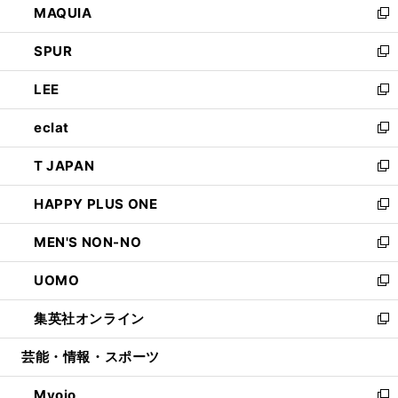
MAQUIA
ド
ィ
い
新
ウ
ン
ウ
し
SPUR
で
ド
ィ
い
新
開
ウ
ン
ウ
し
LEE
く
で
ド
ィ
い
新
開
ウ
ン
ウ
し
eclat
く
で
ド
ィ
い
新
開
ウ
ン
ウ
し
T JAPAN
く
で
ド
ィ
い
新
開
ウ
ン
ウ
し
HAPPY PLUS ONE
く
で
ド
ィ
い
新
開
ウ
ン
ウ
し
MEN'S NON-NO
く
で
ド
ィ
い
新
開
ウ
ン
ウ
し
UOMO
く
で
ド
ィ
い
新
開
ウ
ン
ウ
し
集英社オンライン
く
で
ド
ィ
い
新
開
ウ
ン
ウ
し
芸能・情報・スポーツ
く
で
ド
ィ
い
開
ウ
ン
ウ
Myojo
く
で
ド
ィ