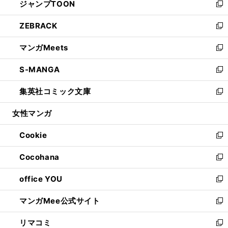
ジャンプTOON
く
で
ド
ィ
い
新
開
ウ
ン
ウ
し
ZEBRACK
く
で
ド
ィ
い
新
開
ウ
ン
ウ
し
マンガMeets
く
で
ド
ィ
い
新
開
ウ
ン
ウ
し
S-MANGA
く
で
ド
ィ
い
新
開
ウ
ン
ウ
し
集英社コミック文庫
く
で
ド
ィ
い
新
開
ウ
ン
ウ
し
女性マンガ
く
で
ド
ィ
い
開
ウ
ン
ウ
Cookie
く
で
ド
ィ
新
開
ウ
ン
し
Cocohana
く
で
ド
い
新
開
ウ
ウ
し
office YOU
く
で
ィ
い
新
開
ン
ウ
し
マンガMee公式サイト
く
ド
ィ
い
新
ウ
ン
ウ
し
リマコミ
で
ド
ィ
い
新