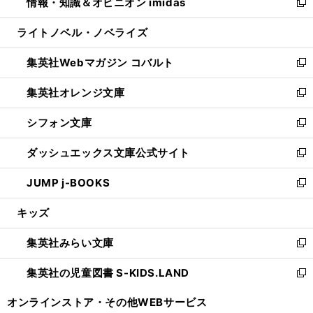
情報・知識＆オピニオン imidas
く
で
ド
ィ
い
新
開
ウ
ン
ウ
し
ライトノベル・ノベライズ
く
で
ド
ィ
い
開
ウ
ン
ウ
集英社Webマガジン コバルト
く
で
ド
ィ
新
開
ウ
ン
し
集英社オレンジ文庫
く
で
ド
い
新
開
ウ
ウ
し
シフォン文庫
く
で
ィ
い
新
開
ン
ウ
し
ダッシュエックス文庫公式サイト
く
ド
ィ
い
新
ウ
ン
ウ
し
JUMP j-BOOKS
で
ド
ィ
い
新
開
ウ
ン
ウ
し
キッズ
く
で
ド
ィ
い
開
ウ
ン
ウ
集英社みらい文庫
く
で
ド
ィ
新
開
ウ
ン
し
集英社の児童図書 S-KIDS.LAND
く
で
ド
い
新
開
ウ
ウ
し
オンラインストア・
その他WEBサービス
く
で
ィ
い