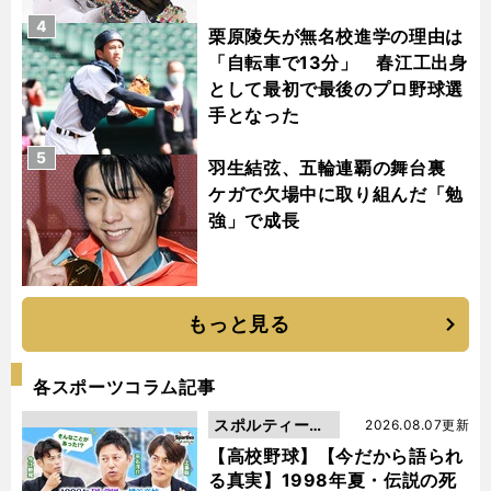
4
栗原陵矢が無名校進学の理由は
「自転車で13分」 春江工出身
として最初で最後のプロ野球選
手となった
5
羽生結弦、五輪連覇の舞台裏
ケガで欠場中に取り組んだ「勉
強」で成長
もっと見る
各スポーツコラム記事
スポルティーバ
2026.08.07更新
動画
【高校野球】【今だから語られ
る真実】1998年夏・伝説の死