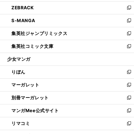
開
ウ
ン
ウ
し
ZEBRACK
く
で
ド
ィ
い
新
開
ウ
ン
ウ
し
S-MANGA
く
で
ド
ィ
い
新
開
ウ
ン
ウ
し
集英社ジャンプリミックス
く
で
ド
ィ
い
新
開
ウ
ン
ウ
し
集英社コミック文庫
く
で
ド
ィ
い
新
開
ウ
ン
ウ
し
少女マンガ
く
で
ド
ィ
い
開
ウ
ン
ウ
りぼん
く
で
ド
ィ
新
開
ウ
ン
し
マーガレット
く
で
ド
い
新
開
ウ
ウ
し
別冊マーガレット
く
で
ィ
い
新
開
ン
ウ
し
マンガMee公式サイト
く
ド
ィ
い
新
ウ
ン
ウ
し
リマコミ
で
ド
ィ
い
新
開
ウ
ン
ウ
し