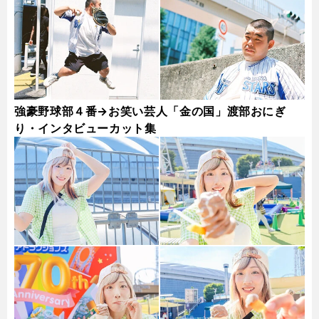
強豪野球部４番→お笑い芸人「金の国」渡部おにぎ
り・インタビューカット集