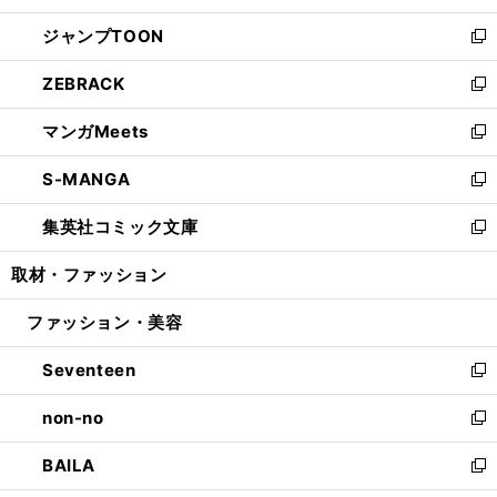
開
ウ
ン
ウ
し
ジャンプTOON
く
で
ド
ィ
い
新
開
ウ
ン
ウ
し
ZEBRACK
く
で
ド
ィ
い
新
開
ウ
ン
ウ
し
マンガMeets
く
で
ド
ィ
い
新
開
ウ
ン
ウ
し
S-MANGA
く
で
ド
ィ
い
新
開
ウ
ン
ウ
し
集英社コミック文庫
く
で
ド
ィ
い
新
開
ウ
ン
ウ
し
取材・ファッション
く
で
ド
ィ
い
開
ウ
ン
ウ
ファッション・美容
く
で
ド
ィ
開
ウ
ン
Seventeen
く
で
ド
新
開
ウ
し
non-no
く
で
い
新
開
ウ
し
BAILA
く
ィ
い
新
ン
ウ
し