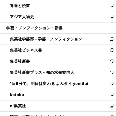
ウ
ン
ウ
し
青春と読書
で
ド
ィ
い
新
開
ウ
ン
ウ
し
アジア人物史
く
で
ド
ィ
い
新
開
ウ
ン
ウ
し
学芸・ノンフィクション・新書
く
で
ド
ィ
い
開
ウ
ン
ウ
集英社学芸部 - 学芸・ノンフィクション
く
で
ド
ィ
新
開
ウ
ン
し
集英社ビジネス書
く
で
ド
い
新
開
ウ
ウ
し
集英社新書
く
で
ィ
い
新
開
ン
ウ
し
集英社新書プラス - 知の水先案内人
く
ド
ィ
い
新
ウ
ン
ウ
し
1日5分で、明日は変わる よみタイ yomitai
で
ド
ィ
い
新
開
ウ
ン
ウ
し
kotoba
く
で
ド
ィ
い
新
開
ウ
ン
ウ
し
e!集英社
く
で
ド
ィ
い
新
開
ウ
ン
ウ
し