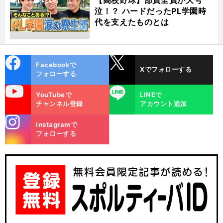
泣！？ ハードだったPL学園時
代を支えたものとは
cebo
X
Facebookで
Xでフォローする
ok
フォローする
uTube
LINE
YouTubeで
LINEで
チャンネル登録
アカウント追加
stagra
Instagramで
m
フォローする