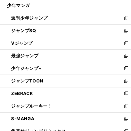
じ
少年マンガ
で
る
開
週刊少年ジャンプ
く
新
し
ジャンプSQ
い
新
ウ
し
Vジャンプ
ィ
い
新
ン
ウ
し
最強ジャンプ
ド
ィ
い
新
ウ
ン
ウ
し
少年ジャンプ+
で
ド
ィ
い
新
開
ウ
ン
ウ
し
ジャンプTOON
く
で
ド
ィ
い
新
開
ウ
ン
ウ
し
ZEBRACK
く
で
ド
ィ
い
新
開
ウ
ン
ウ
し
ジャンプルーキー！
く
で
ド
ィ
い
新
開
ウ
ン
ウ
し
S-MANGA
く
で
ド
ィ
い
新
開
ウ
ン
ウ
し
く