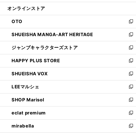
開
ン
ウ
オンラインストア
く
ド
ィ
ウ
ン
OTO
で
ド
新
開
ウ
し
SHUEISHA MANGA-ART HERITAGE
く
で
い
新
開
ウ
し
ジャンプキャラクターズストア
く
ィ
い
新
ン
ウ
し
HAPPY PLUS STORE
ド
ィ
い
新
ウ
ン
ウ
し
SHUEISHA VOX
で
ド
ィ
い
新
開
ウ
ン
ウ
し
LEEマルシェ
く
で
ド
ィ
い
新
開
ウ
ン
ウ
し
SHOP Marisol
く
で
ド
ィ
い
新
開
ウ
ン
ウ
し
eclat premium
く
で
ド
ィ
い
新
開
ウ
ン
ウ
し
mirabella
く
で
ド
ィ
い
新
開
ウ
ン
ウ
し