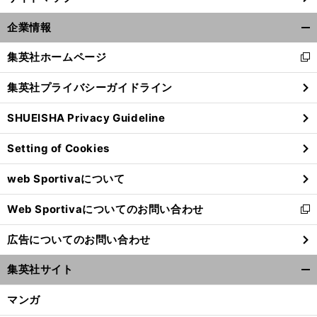
企業情報
開
く/
集英社ホームページ
新
閉
し
じ
集英社プライバシーガイドライン
い
る
ウ
SHUEISHA Privacy Guideline
ィ
ン
Setting of Cookies
ド
ウ
web Sportivaについて
で
開
Web Sportivaについてのお問い合わせ
く
新
し
広告についてのお問い合わせ
い
ウ
集英社サイト
ィ
開
ン
く/
マンガ
ド
閉
ウ