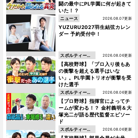
闘の最中にPL学園に何が起きて
いた！？
ニュース
2026.08.07更新
YUZURU2027羽生結弦カレン
ダー 予約受付中！
スポルティーバ
2026.08.06更新
動画
【高校野球】「プロ入り後もあ
の衝撃を超える選手はいな
い」。PL学園トリオが衝撃を受
けた選手
スポルティーバ
2026.08.06更新
動画
【プロ野球】指揮官によってチ
ームが変わる！？ 金村義明＆大
塚光二が語る歴代監督エピソー
ド
スポルティーバ
2026.08.06更新
動画
【高校野球】部員全員が大号