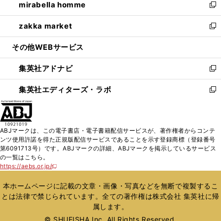
mirabella homme
く
で
ド
ィ
い
新
開
ウ
ン
ウ
し
zakka market
く
で
ド
ィ
い
新
開
ウ
ン
ウ
し
その他WEBサービス
く
で
ド
ィ
い
開
ウ
ン
ウ
集英社アドナビ
く
で
ド
ィ
新
開
ウ
ン
し
集英社エディターズ・ラボ
く
で
ド
い
新
開
ウ
ウ
し
く
で
ィ
い
開
ン
ウ
ABJマークは、この電子書店・電子書籍配信サービスが、著作権者からコンテ
く
ド
ィ
ンツ使用許諾を得た正規版配信サービスであることを示す登録商標（登録番号
ウ
ン
第6091713号）です。ABJマークの詳細、ABJマークを掲示しているサービス
で
ド
の一覧はこちら。
開
ウ
https://aebs.or.jp/
新
く
で
し
い
開
本ホームページに記載の文章・画像・写真などを無断で複製するこ
ウ
く
とは法律で禁じられています。全ての著作権は株式会社 集英社に帰
ィ
属します。
ン
ド
© SHUEISHA Inc. All Rights Reserved.