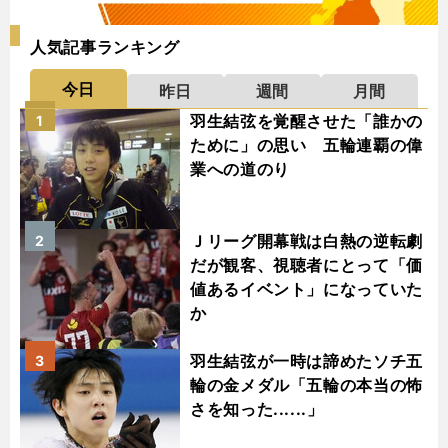
人気記事ランキング
今日
昨日
週間
月間
羽生結弦を覚醒させた「誰かの
1
ために」の思い 五輪連覇の偉
業への道のり
Ｊリーグ開幕戦は白熱の逆転劇
2
だが観客、視聴者にとって「価
値あるイベント」になっていた
か
羽生結弦が一時は諦めたソチ五
3
輪の金メダル「五輪の本当の怖
さを知った......」