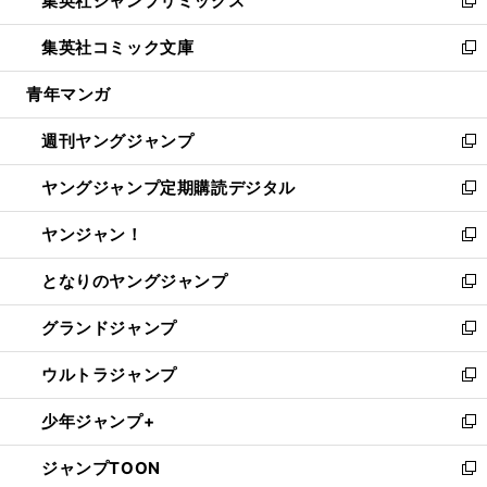
集英社ジャンプリミックス
で
ド
ィ
い
新
開
ウ
ン
ウ
し
集英社コミック文庫
く
で
ド
ィ
い
新
開
ウ
ン
ウ
し
青年マンガ
く
で
ド
ィ
い
開
ウ
ン
ウ
週刊ヤングジャンプ
く
で
ド
ィ
新
開
ウ
ン
し
ヤングジャンプ定期購読デジタル
く
で
ド
い
新
開
ウ
ウ
し
ヤンジャン！
く
で
ィ
い
新
開
ン
ウ
し
となりのヤングジャンプ
く
ド
ィ
い
新
ウ
ン
ウ
し
グランドジャンプ
で
ド
ィ
い
新
開
ウ
ン
ウ
し
ウルトラジャンプ
く
で
ド
ィ
い
新
開
ウ
ン
ウ
し
少年ジャンプ+
く
で
ド
ィ
い
新
開
ウ
ン
ウ
し
ジャンプTOON
く
で
ド
ィ
い
新