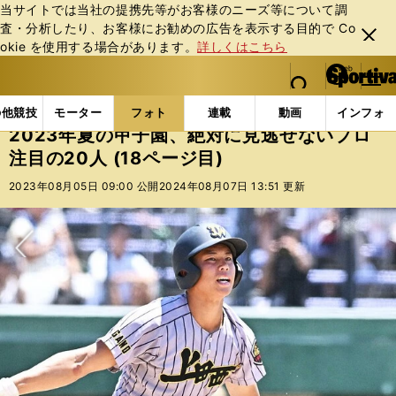
当サイトでは当社の提携先等がお客様のニーズ等について調
査・分析したり、お客様にお勧めの広告を表⽰する⽬的で Co
閉じ
okie を使⽤する場合があります。
詳しくはこちら
る
マイペ
web Sportiva (webスポルティーバ)
検索
メニュ
we
ー
フォトギャラリー
コラムフォト
2023年夏の甲子園
b
ジ
の他競技
モーター
フォト
連載
動画
インフォ
ス
2023年夏の甲子園、絶対に見逃せないプロ
ポ
注目の20人 (18ページ目)
ル
テ
2023年08月05日 09:00 公開
2024年08月07日 13:51 更新
ィ
ー
バ
次へ