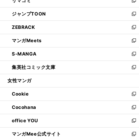
リマコミ
で
ド
ィ
い
新
開
ウ
ン
ウ
し
ジャンプTOON
く
で
ド
ィ
い
新
開
ウ
ン
ウ
し
ZEBRACK
く
で
ド
ィ
い
新
開
ウ
ン
ウ
し
マンガMeets
く
で
ド
ィ
い
新
開
ウ
ン
ウ
し
S-MANGA
く
で
ド
ィ
い
新
開
ウ
ン
ウ
し
集英社コミック文庫
く
で
ド
ィ
い
新
開
ウ
ン
ウ
し
女性マンガ
く
で
ド
ィ
い
開
ウ
ン
ウ
Cookie
く
で
ド
ィ
新
開
ウ
ン
し
Cocohana
く
で
ド
い
新
開
ウ
ウ
し
office YOU
く
で
ィ
い
新
開
ン
ウ
し
マンガMee公式サイト
く
ド
ィ
い
新