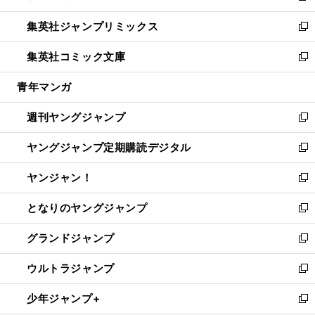
開
ウ
ン
ウ
し
集英社ジャンプリミックス
く
で
ド
ィ
い
新
開
ウ
ン
ウ
し
集英社コミック文庫
く
で
ド
ィ
い
新
開
ウ
ン
ウ
し
青年マンガ
く
で
ド
ィ
い
開
ウ
ン
ウ
週刊ヤングジャンプ
く
で
ド
ィ
新
開
ウ
ン
し
ヤングジャンプ定期購読デジタル
く
で
ド
い
新
開
ウ
ウ
し
ヤンジャン！
く
で
ィ
い
新
開
ン
ウ
し
となりのヤングジャンプ
く
ド
ィ
い
新
ウ
ン
ウ
し
グランドジャンプ
で
ド
ィ
い
新
開
ウ
ン
ウ
し
ウルトラジャンプ
く
で
ド
ィ
い
新
開
ウ
ン
ウ
し
少年ジャンプ+
く
で
ド
ィ
い
新
開
ウ
ン