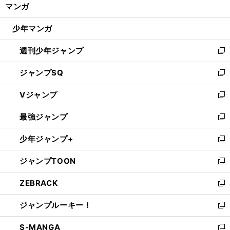
く/
マンガ
ド
閉
ウ
じ
少年マンガ
で
る
開
週刊少年ジャンプ
く
新
し
ジャンプSQ
い
新
ウ
し
Vジャンプ
ィ
い
新
ン
ウ
し
最強ジャンプ
ド
ィ
い
新
ウ
ン
ウ
し
少年ジャンプ+
で
ド
ィ
い
新
開
ウ
ン
ウ
し
ジャンプTOON
く
で
ド
ィ
い
新
開
ウ
ン
ウ
し
ZEBRACK
く
で
ド
ィ
い
新
開
ウ
ン
ウ
し
ジャンプルーキー！
く
で
ド
ィ
い
新
開
ウ
ン
ウ
し
S-MANGA
く
で
ド
ィ
い
新