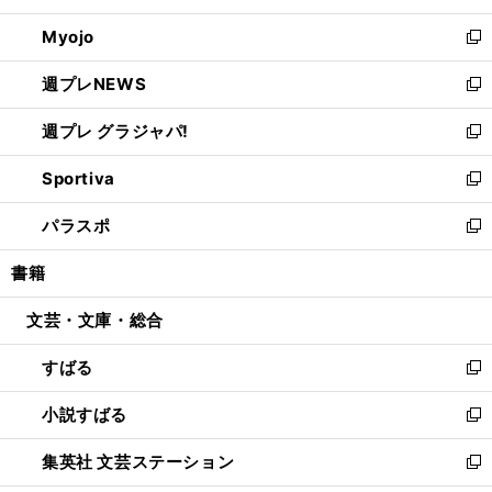
開
ウ
ン
ウ
Myojo
く
で
ド
ィ
新
開
ウ
ン
し
週プレNEWS
く
で
ド
い
新
開
ウ
ウ
し
週プレ グラジャパ!
く
で
ィ
い
新
開
ン
ウ
し
Sportiva
く
ド
ィ
い
新
ウ
ン
ウ
し
パラスポ
で
ド
ィ
い
新
開
ウ
ン
ウ
し
書籍
く
で
ド
ィ
い
開
ウ
ン
ウ
文芸・文庫・総合
く
で
ド
ィ
開
ウ
ン
すばる
く
で
ド
新
開
ウ
し
小説すばる
く
で
い
新
開
ウ
し
集英社 文芸ステーション
く
ィ
い
新
ン
ウ
し