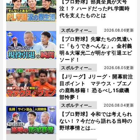
動画
【プロ野球】部員全員が大号
泣！？ ハードだったPL学園時
代を支えたものとは
スポルティーバ
2026.08.06更新
動画
【プロ野球】先輩たちの気遣い
に「もうできへんな」。金村義
明＆大塚光二が明かす引退エピ
ソード！
スポルティーバ
2026.08.05更新
動画
【Jリーグ】Jリーグ・開幕前注
目ポイント マテウス・ブエノ
の鹿島移籍！ 恐るべし15歳磯
部怜夢！
スポルティーバ
2026.08.04更新
動画
【プロ野球】令和では考えられ
ない！？今だから語れる当時の
野球事情とは...