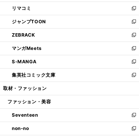
ウ
ン
ウ
し
リマコミ
で
ド
ィ
い
新
開
ウ
ン
ウ
し
ジャンプTOON
く
で
ド
ィ
い
新
開
ウ
ン
ウ
し
ZEBRACK
く
で
ド
ィ
い
新
開
ウ
ン
ウ
し
マンガMeets
く
で
ド
ィ
い
新
開
ウ
ン
ウ
し
S-MANGA
く
で
ド
ィ
い
新
開
ウ
ン
ウ
し
集英社コミック文庫
く
で
ド
ィ
い
新
開
ウ
ン
ウ
し
取材・ファッション
く
で
ド
ィ
い
開
ウ
ン
ウ
ファッション・美容
く
で
ド
ィ
開
ウ
ン
Seventeen
く
で
ド
新
開
ウ
し
non-no
く
で
い
新
開
ウ
し