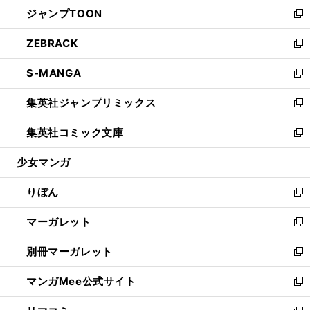
ウ
し
ジャンプTOON
く
で
ド
ィ
い
新
開
ウ
ン
ウ
し
ZEBRACK
く
で
ド
ィ
い
新
開
ウ
ン
ウ
し
S-MANGA
く
で
ド
ィ
い
新
開
ウ
ン
ウ
し
集英社ジャンプリミックス
く
で
ド
ィ
い
新
開
ウ
ン
ウ
し
集英社コミック文庫
く
で
ド
ィ
い
新
開
ウ
ン
ウ
し
少女マンガ
く
で
ド
ィ
い
開
ウ
ン
ウ
りぼん
く
で
ド
ィ
新
開
ウ
ン
し
マーガレット
く
で
ド
い
新
開
ウ
ウ
し
別冊マーガレット
く
で
ィ
い
新
開
ン
ウ
し
マンガMee公式サイト
く
ド
ィ
い
新
ウ
ン
ウ
し