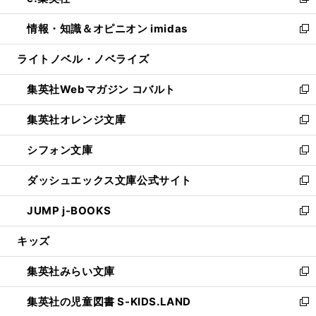
い
新
開
ウ
ン
ウ
し
情報・知識＆オピニオン imidas
く
で
ド
ィ
い
新
開
ウ
ン
ウ
し
ライトノベル・ノベライズ
く
で
ド
ィ
い
開
ウ
ン
ウ
集英社Webマガジン コバルト
く
で
ド
ィ
新
開
ウ
ン
し
集英社オレンジ文庫
く
で
ド
い
新
開
ウ
ウ
し
シフォン文庫
く
で
ィ
い
新
開
ン
ウ
し
ダッシュエックス文庫公式サイト
く
ド
ィ
い
新
ウ
ン
ウ
し
JUMP j-BOOKS
で
ド
ィ
い
新
開
ウ
ン
ウ
し
キッズ
く
で
ド
ィ
い
開
ウ
ン
ウ
集英社みらい文庫
く
で
ド
ィ
新
開
ウ
ン
し
集英社の児童図書 S-KIDS.LAND
く
で
ド
い
新