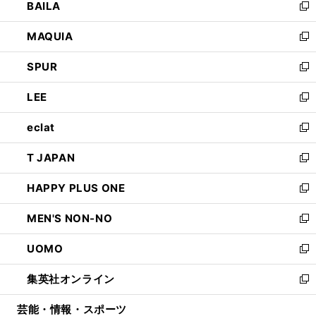
BAILA
く
ィ
い
新
ン
ウ
し
MAQUIA
ド
ィ
い
新
ウ
ン
ウ
し
SPUR
で
ド
ィ
い
新
開
ウ
ン
ウ
し
LEE
く
で
ド
ィ
い
新
開
ウ
ン
ウ
し
eclat
く
で
ド
ィ
い
新
開
ウ
ン
ウ
し
T JAPAN
く
で
ド
ィ
い
新
開
ウ
ン
ウ
し
HAPPY PLUS ONE
く
で
ド
ィ
い
新
開
ウ
ン
ウ
し
MEN'S NON-NO
く
で
ド
ィ
い
新
開
ウ
ン
ウ
し
UOMO
く
で
ド
ィ
い
新
開
ウ
ン
ウ
し
集英社オンライン
く
で
ド
ィ
い
新
開
ウ
ン
ウ
し
芸能・情報・スポーツ
く
で
ド
ィ
い