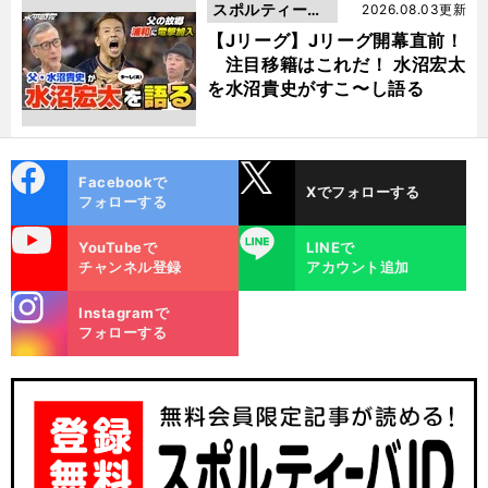
スポルティーバ
2026.08.03更新
動画
【Jリーグ】Jリーグ開幕直前！
注目移籍はこれだ！ 水沼宏太
を水沼貴史がすこ〜し語る
cebo
X
Facebookで
Xでフォローする
ok
フォローする
uTube
LINE
YouTubeで
LINEで
チャンネル登録
アカウント追加
stagra
Instagramで
m
フォローする