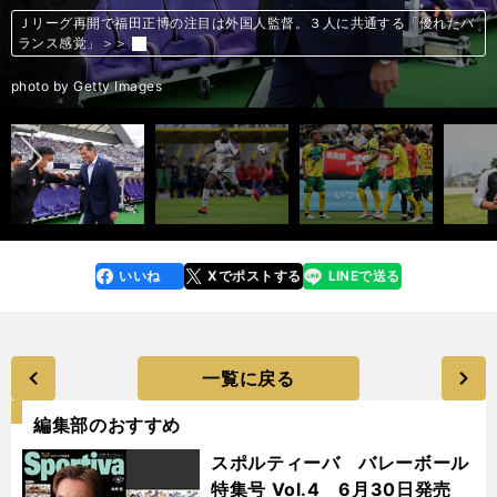
FC東京が２試合連続３ゴールと攻撃が爆発中。スペースを作り、使うパ
かつてJリーグにいた「浪速の黒豹」パトリック・エムボマ。今でも記憶
かつてJリーグにいた「浪速の黒豹」パトリック・エムボマ。今でも記憶
松井大輔が挙げる、サッカー人生で影響を受けた３人。「プロ選手として
家本政明がレフェリー視点で明かす、「これはすごい！」と思った現役Ｊ
元レフェリー・家本政明が挙げた印象深い元Jリーガー５人。「人格者」
水沼貴史が選ぶJ1中盤戦の注目選手ベストイレブン。「数字的に圧倒」
「シュートのインパクトがすごすぎる」「やっぱりセンスがある」MF＆
Ｊリーグ再開で福田正博の注目は外国人監督。３人に共通する「優れたバ
Ｐ・ウタカ、パトリック、レオ・シルバ…主力外国人選手の顔ぶれが変わ
ジェフ千葉はJ2降格後「オリジナル10」で唯一J1昇格を果たせておら
浦和レッズのレジェンド山田暢久が振り返る現役時代。「ドイツ人監督は
浦和レッズのレジェンド山田暢久が振り返る現役時代。「ドイツ人監督は
浦和レッズのレジェンド山田暢久が振り返る現役時代。「ドイツ人監督は
浦和レッズのレジェンド山田暢久が振り返る現役時代。「ドイツ人監督は
浦和レッズのレジェンド山田暢久が振り返る現役時代。「ドイツ人監督は
山田暢久が選んだ歴代日本人サイドバックトップ10。１位は「真面目さが
浦和レッズのレジェンド山田暢久が振り返る現役時代。「ドイツ人監督は
浦和レッズのレジェンド山田暢久が振り返る現役時代。「ドイツ人監督は
産業としての日本サッカーは想像以上の成長。日韓Ｗ杯から20年でこう変
J1首位の横浜FMはリーグ３連勝中。冴えわたるポジショニングとランニ
J1首位の横浜FMはリーグ３連勝中。冴えわたるポジショニングとランニ
昇格組のジュビロ磐田。厳しい戦いが続くなか、フロンターレ戦で示した
ヴィッセル神戸が泥沼に足を踏み入れた理由。最下位脱出へ三木谷会長の
ヴィッセル神戸、またもビジョンなき監督交代劇。クラブ運営のひずみが
スワークがお見事＞＞
に残っている日本人選手とは？＞＞
に残っている日本人選手とは？＞＞
すべてを教えてもらった」＞＞
リーガー５人＞＞
「ずるいプレーなし」「視野から消える」名手たち＞＞
「必死さが伝わってくる」期待のGK＆DFとは？＞＞
FW。水沼貴史選出のJ1おすすめベストイレブン＞＞
ランス感覚」＞＞
らない現状をどう見るか＞＞
ず。今季こそ汚名返上か＞＞
苦手な人ばかりでした（笑）」＞＞
苦手な人ばかりでした（笑）」＞＞
苦手な人ばかりでした（笑）」＞＞
苦手な人ばかりでした（笑）」＞＞
苦手な人ばかりでした（笑）」＞＞
顔に出ている」あの選手＞＞
苦手な人ばかりでした（笑）」＞＞
苦手な人ばかりでした（笑）」＞＞
わった＞＞
ングを組み合わせた攻撃の中身＞＞
ングを組み合わせた攻撃の中身＞＞
プラス要素＞＞
剛腕にも注目＞＞
不信を生む＞＞
前へ
illustration by Nishimura Tomoki
photo by Kishiku Torao
photo by Getty Images
photo by Getty Images
photo by Getty Images
photo by Getty Images
photo by Sano Miki
photo by Getty Images
photo by Getty Images
photo by Fujita Masato
photo by J.LEAGUE/J.LEAGUE via Getty Images
photo by Kishiku Torao
photo by Kishiku Torao
photo by Kishiku Torao
photo by Kishiku Torao
photo by Getty Images
photo by Getty Images
photo by Kishiku Torao
photo by Getty Images
photo by Sano Miki
illustration by Nishimura Tomoki
illustration by Nishimura Tomoki
photo by Sano Miki
photo by KYODO
photo by Fujita Masato
いいね
Xでポストする
LINEで送る
line
faceboo
x
k
一覧に戻る
編集部のおすすめ
スポルティーバ バレーボール
特集号 Vol.4 6月30日発売