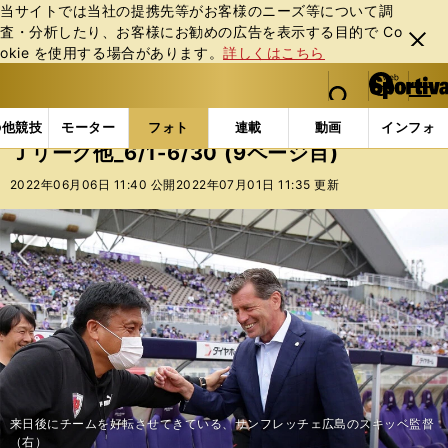
当サイトでは当社の提携先等がお客様のニーズ等について調
査・分析したり、お客様にお勧めの広告を表⽰する⽬的で Co
閉じ
okie を使⽤する場合があります。
詳しくはこちら
る
マイペ
web Sportiva (webスポルティーバ)
検索
メニュ
we
ー
フォトギャラリー
コラムフォト
Ｊリーグ他_6/1-6/
b
ジ
の他競技
モーター
フォト
連載
動画
インフォ
ス
Ｊリーグ他_6/1-6/30 (9ページ目)
ポ
ル
2022年06月06日 11:40 公開
2022年07月01日 11:35 更新
テ
ィ
ー
バ
次へ
左サイドでボールを受け相手を外した小川諒也は、次にどんなプレーを選択
来日後にチームを好転させてきている、サンフレッチェ広島のスキッベ監督
キャプテンとして優勝のシャーレを掲げた2006年は、やはり特別な思いが
サイドバックランキングで度々名前の挙がる、名良橋晃（左）と駒野友一
キャプテンとして優勝のシャーレを掲げた2006年は、やはり特別な思いが
右サイドで開いた水沼がボールを受けた状況。ここから横浜FMはどのよう
渡辺が斜め前に大きく走って右奥で起点を作り、水沼のクロスからゴールが
３カ月足らずでヴィッセル神戸を去ることになったミゲル・アンヘル・ロテ
したか
エムボマが来日。Ｊリーグでの思い出を語ってくれた
1997年にＪリーグでプレーした頃のエムボマ
松井大輔（左）がプロサッカー選手のすべてを学んだというカズ（右）
家本氏が「頭の中を見てみたい」と言う遠藤保仁
「レフェリーの視界からも消えていた」という佐藤寿人
今季の横浜Ｆ・マリノスで欠かせない選手になっている小池龍太
今季の鹿島アントラーズの好調の要因となっている樋口雄太
（右）
Ｊリーグ８シーズン目となるピーター・ウタカ（京都サンガ）
今季、悲願のJ1復帰が期待されるジェフユナイテッド千葉
現在は埼玉県内で少年サッカーチームのコーチを務めている山田暢久氏
現在は埼玉県内で少年サッカーチームのコーチを務めている山田暢久氏
現在は埼玉県内で少年サッカーチームのコーチを務めている山田暢久氏
現在は埼玉県内で少年サッカーチームのコーチを務めている山田暢久氏
あるという
（右）
現在は埼玉県内で少年サッカーチームのコーチを務めている山田暢久氏
あるという
コロナ禍を経て、スタジアムに観客が戻ってきた
に崩したか
生まれた
川崎フロンターレ相手に勝ち点１をもぎとったジュビロ磐田
浦和レッズに敗れ、肩を落とすヴィッセル神戸の選手たち
ィーナ監督