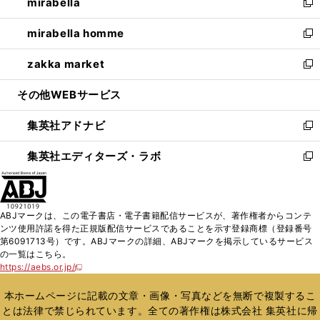
mirabella
く
で
ド
ィ
い
新
開
ウ
ン
ウ
し
mirabella homme
く
で
ド
ィ
い
新
開
ウ
ン
ウ
し
zakka market
く
で
ド
ィ
い
新
開
ウ
ン
ウ
し
その他WEBサービス
く
で
ド
ィ
い
開
ウ
ン
ウ
集英社アドナビ
く
で
ド
ィ
新
開
ウ
ン
し
集英社エディターズ・ラボ
く
で
ド
い
新
開
ウ
ウ
し
く
で
ィ
い
開
ン
ウ
ABJマークは、この電子書店・電子書籍配信サービスが、著作権者からコンテ
く
ド
ィ
ンツ使用許諾を得た正規版配信サービスであることを示す登録商標（登録番号
ウ
ン
第6091713号）です。ABJマークの詳細、ABJマークを掲示しているサービス
で
ド
の一覧はこちら。
開
ウ
https://aebs.or.jp/
新
く
で
し
い
開
本ホームページに記載の文章・画像・写真などを無断で複製するこ
ウ
く
とは法律で禁じられています。全ての著作権は株式会社 集英社に帰
ィ