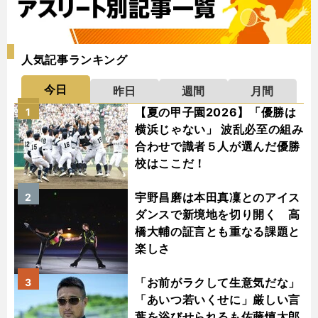
人気記事ランキング
今日
昨日
週間
月間
【夏の甲子園2026】「優勝は
1
横浜じゃない」 波乱必至の組み
合わせで識者５人が選んだ優勝
校はここだ！
宇野昌磨は本田真凜とのアイス
2
ダンスで新境地を切り開く 高
橋大輔の証言とも重なる課題と
楽しさ
「お前がラクして生意気だな」
3
「あいつ若いくせに」厳しい言
葉を浴びせられるも佐藤慎太郎