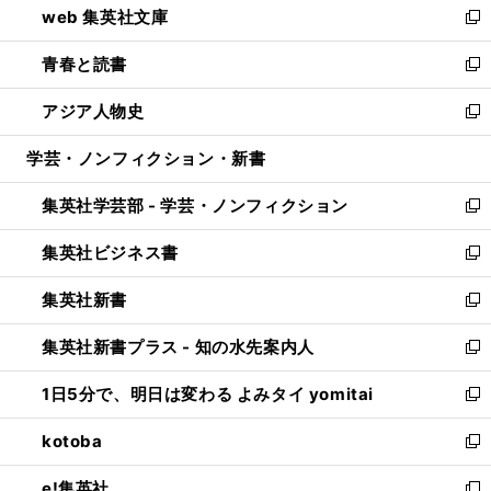
web 集英社文庫
ド
ィ
い
新
ウ
ン
ウ
し
青春と読書
で
ド
ィ
い
新
開
ウ
ン
ウ
し
アジア人物史
く
で
ド
ィ
い
新
開
ウ
ン
ウ
し
学芸・ノンフィクション・新書
く
で
ド
ィ
い
開
ウ
ン
ウ
集英社学芸部 - 学芸・ノンフィクション
く
で
ド
ィ
新
開
ウ
ン
し
集英社ビジネス書
く
で
ド
い
新
開
ウ
ウ
し
集英社新書
く
で
ィ
い
新
開
ン
ウ
し
集英社新書プラス - 知の水先案内人
く
ド
ィ
い
新
ウ
ン
ウ
し
1日5分で、明日は変わる よみタイ yomitai
で
ド
ィ
い
新
開
ウ
ン
ウ
し
kotoba
く
で
ド
ィ
い
新
開
ウ
ン
ウ
し
e!集英社
く
で
ド
ィ