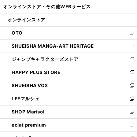
開
ウ
ウ
し
オンラインストア・
その他WEBサービス
く
で
ィ
い
開
ン
ウ
オンラインストア
く
ド
ィ
ウ
ン
OTO
で
ド
新
開
ウ
し
SHUEISHA MANGA-ART HERITAGE
く
で
い
新
開
ウ
し
ジャンプキャラクターズストア
く
ィ
い
新
ン
ウ
し
HAPPY PLUS STORE
ド
ィ
い
新
ウ
ン
ウ
し
SHUEISHA VOX
で
ド
ィ
い
新
開
ウ
ン
ウ
し
LEEマルシェ
く
で
ド
ィ
い
新
開
ウ
ン
ウ
し
SHOP Marisol
く
で
ド
ィ
い
新
開
ウ
ン
ウ
し
eclat premium
く
で
ド
ィ
い
新
開
ウ
ン
ウ
し