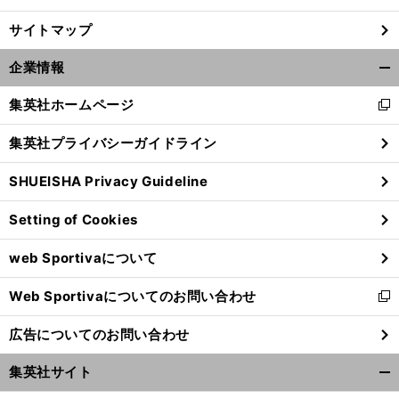
サイトマップ
企業情報
開
く/
集英社ホームページ
新
閉
し
じ
集英社プライバシーガイドライン
い
る
ウ
SHUEISHA Privacy Guideline
ィ
ン
Setting of Cookies
ド
ウ
web Sportivaについて
で
開
Web Sportivaについてのお問い合わせ
く
新
し
広告についてのお問い合わせ
い
ウ
集英社サイト
ィ
開
ン