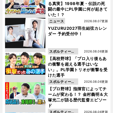
る真実】1998年夏・伝説の死
闘の最中にPL学園に何が起きて
いた！？
ニュース
2026.08.07更新
YUZURU2027羽生結弦カレン
ダー 予約受付中！
スポルティーバ
2026.08.06更新
動画
【高校野球】「プロ入り後もあ
の衝撃を超える選手はいな
い」。PL学園トリオが衝撃を受
けた選手
スポルティーバ
2026.08.06更新
動画
【プロ野球】指揮官によってチ
ームが変わる！？ 金村義明＆大
塚光二が語る歴代監督エピソー
ド
スポルティーバ
2026.08.06更新