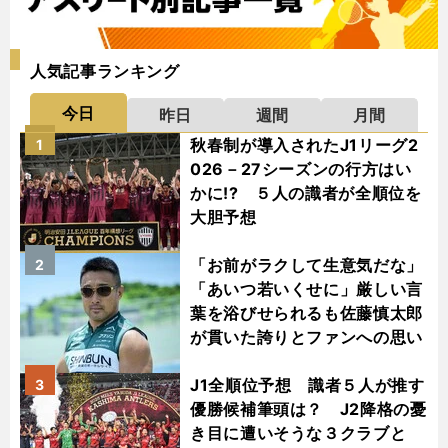
人気記事ランキング
今日
昨日
週間
月間
秋春制が導入されたJ1リーグ2
1
026－27シーズンの行方はい
かに!? ５人の識者が全順位を
大胆予想
「お前がラクして生意気だな」
2
「あいつ若いくせに」厳しい言
葉を浴びせられるも佐藤慎太郎
が貫いた誇りとファンへの思い
J1全順位予想 識者５人が推す
3
優勝候補筆頭は？ J2降格の憂
き目に遭いそうな３クラブと