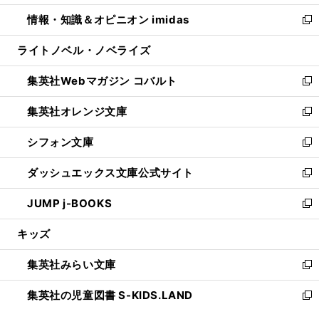
開
ウ
ン
ウ
し
情報・知識＆オピニオン imidas
く
で
ド
ィ
い
新
開
ウ
ン
ウ
し
ライトノベル・ノベライズ
く
で
ド
ィ
い
開
ウ
ン
ウ
集英社Webマガジン コバルト
く
で
ド
ィ
新
開
ウ
ン
し
集英社オレンジ文庫
く
で
ド
い
新
開
ウ
ウ
し
シフォン文庫
く
で
ィ
い
新
開
ン
ウ
し
ダッシュエックス文庫公式サイト
く
ド
ィ
い
新
ウ
ン
ウ
し
JUMP j-BOOKS
で
ド
ィ
い
新
開
ウ
ン
ウ
し
キッズ
く
で
ド
ィ
い
開
ウ
ン
ウ
集英社みらい文庫
く
で
ド
ィ
新
開
ウ
ン
し
集英社の児童図書 S-KIDS.LAND
く
で
ド
い
新
開
ウ
ウ
し