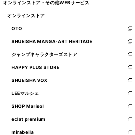
オンラインストア・
その他WEBサービス
く
で
ィ
い
開
ン
ウ
オンラインストア
く
ド
ィ
ウ
ン
OTO
で
ド
新
開
ウ
し
SHUEISHA MANGA-ART HERITAGE
く
で
い
新
開
ウ
し
ジャンプキャラクターズストア
く
ィ
い
新
ン
ウ
し
HAPPY PLUS STORE
ド
ィ
い
新
ウ
ン
ウ
し
SHUEISHA VOX
で
ド
ィ
い
新
開
ウ
ン
ウ
し
LEEマルシェ
く
で
ド
ィ
い
新
開
ウ
ン
ウ
し
SHOP Marisol
く
で
ド
ィ
い
新
開
ウ
ン
ウ
し
eclat premium
く
で
ド
ィ
い
新
開
ウ
ン
ウ
し
mirabella
く
で
ド
ィ
い
新