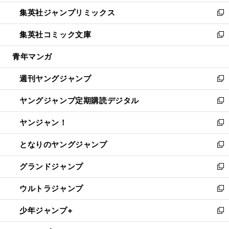
開
ウ
ン
ウ
し
集英社ジャンプリミックス
く
で
ド
ィ
い
新
開
ウ
ン
ウ
し
集英社コミック文庫
く
で
ド
ィ
い
新
開
ウ
ン
ウ
し
青年マンガ
く
で
ド
ィ
い
開
ウ
ン
ウ
週刊ヤングジャンプ
く
で
ド
ィ
新
開
ウ
ン
し
ヤングジャンプ定期購読デジタル
く
で
ド
い
新
開
ウ
ウ
し
ヤンジャン！
く
で
ィ
い
新
開
ン
ウ
し
となりのヤングジャンプ
く
ド
ィ
い
新
ウ
ン
ウ
し
グランドジャンプ
で
ド
ィ
い
新
開
ウ
ン
ウ
し
ウルトラジャンプ
く
で
ド
ィ
い
新
開
ウ
ン
ウ
し
少年ジャンプ+
く
で
ド
ィ
い
新
開
ウ
ン
ウ
し