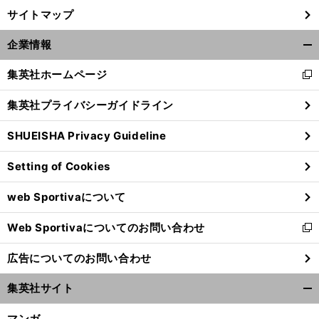
サイトマップ
企業情報
開
く/
集英社ホームページ
新
閉
し
じ
集英社プライバシーガイドライン
い
る
ウ
SHUEISHA Privacy Guideline
ィ
ン
Setting of Cookies
ド
ウ
web Sportivaについて
で
開
Web Sportivaについてのお問い合わせ
く
新
し
広告についてのお問い合わせ
い
ウ
集英社サイト
ィ
開
ン
く/
マンガ