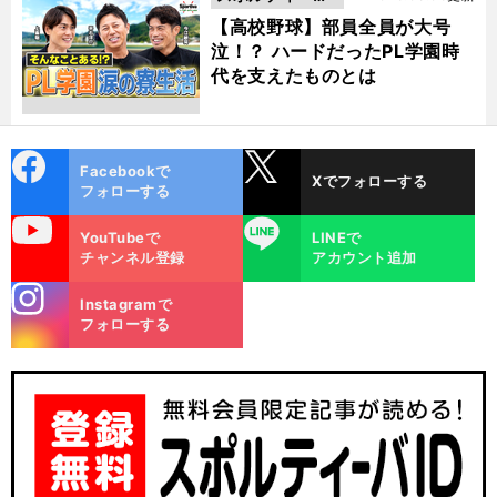
動画
【高校野球】部員全員が大号
泣！？ ハードだったPL学園時
代を支えたものとは
cebo
X
Facebookで
Xでフォローする
ok
フォローする
uTube
LINE
YouTubeで
LINEで
チャンネル登録
アカウント追加
stagra
Instagramで
m
フォローする