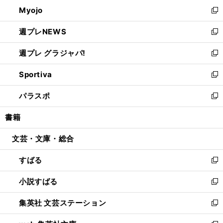
ン
ウ
Myojo
く
で
ド
ィ
新
開
ウ
ン
し
週プレNEWS
く
で
ド
い
新
開
ウ
ウ
し
週プレ グラジャパ!
く
で
ィ
い
新
開
ン
ウ
し
Sportiva
く
ド
ィ
い
新
ウ
ン
ウ
し
パラスポ
で
ド
ィ
い
新
開
ウ
ン
ウ
し
書籍
く
で
ド
ィ
い
開
ウ
ン
ウ
文芸・文庫・総合
く
で
ド
ィ
開
ウ
ン
すばる
く
で
ド
新
開
ウ
し
小説すばる
く
で
い
新
開
ウ
し
集英社 文芸ステーション
く
ィ
い
新
ン
ウ
し