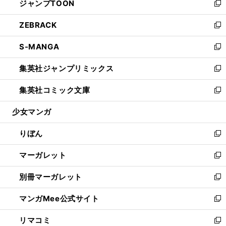
ジャンプTOON
く
で
ド
ィ
い
新
開
ウ
ン
ウ
し
ZEBRACK
く
で
ド
ィ
い
新
開
ウ
ン
ウ
し
S-MANGA
く
で
ド
ィ
い
新
開
ウ
ン
ウ
し
集英社ジャンプリミックス
く
で
ド
ィ
い
新
開
ウ
ン
ウ
し
集英社コミック文庫
く
で
ド
ィ
い
新
開
ウ
ン
ウ
し
少女マンガ
く
で
ド
ィ
い
開
ウ
ン
ウ
りぼん
く
で
ド
ィ
新
開
ウ
ン
し
マーガレット
く
で
ド
い
新
開
ウ
ウ
し
別冊マーガレット
く
で
ィ
い
新
開
ン
ウ
し
マンガMee公式サイト
く
ド
ィ
い
新
ウ
ン
ウ
し
リマコミ
で
ド
ィ
い
新