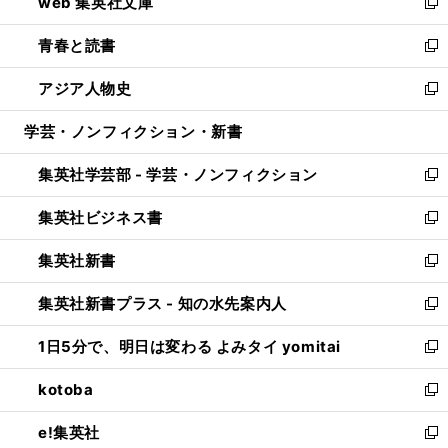
web 集英社文庫
ド
ィ
い
新
ウ
ン
ウ
し
青春と読書
で
ド
ィ
い
新
開
ウ
ン
ウ
し
アジア人物史
く
で
ド
ィ
い
新
開
ウ
ン
ウ
し
学芸・ノンフィクション・新書
く
で
ド
ィ
い
開
ウ
ン
ウ
集英社学芸部 - 学芸・ノンフィクション
く
で
ド
ィ
新
開
ウ
ン
し
集英社ビジネス書
く
で
ド
い
新
開
ウ
ウ
し
集英社新書
く
で
ィ
い
新
開
ン
ウ
し
集英社新書プラス - 知の水先案内人
く
ド
ィ
い
新
ウ
ン
ウ
し
1日5分で、明日は変わる よみタイ yomitai
で
ド
ィ
い
新
開
ウ
ン
ウ
し
kotoba
く
で
ド
ィ
い
新
開
ウ
ン
ウ
し
e!集英社
く
で
ド
ィ
い
新