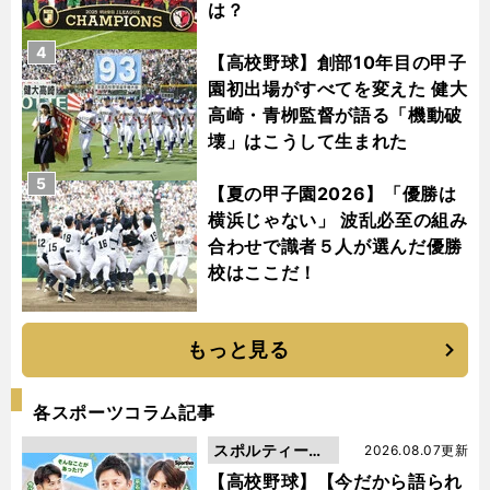
は？
4
【高校野球】創部10年目の甲子
園初出場がすべてを変えた 健大
高崎・青栁監督が語る「機動破
壊」はこうして生まれた
5
【夏の甲子園2026】「優勝は
横浜じゃない」 波乱必至の組み
合わせで識者５人が選んだ優勝
校はここだ！
もっと見る
各スポーツコラム記事
スポルティーバ
2026.08.07更新
動画
【高校野球】【今だから語られ