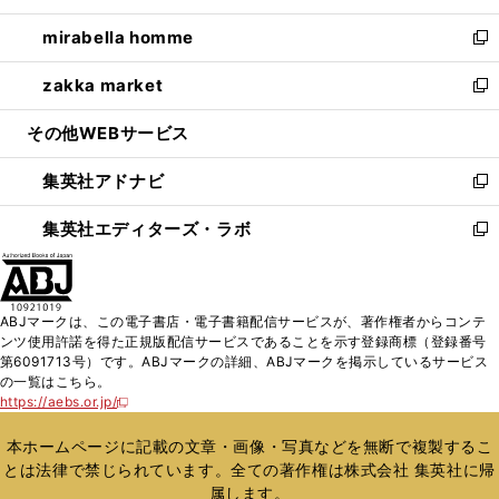
開
ウ
ン
ウ
し
mirabella homme
く
で
ド
ィ
い
新
開
ウ
ン
ウ
し
zakka market
く
で
ド
ィ
い
新
開
ウ
ン
ウ
し
その他WEBサービス
く
で
ド
ィ
い
開
ウ
ン
ウ
集英社アドナビ
く
で
ド
ィ
新
開
ウ
ン
し
集英社エディターズ・ラボ
く
で
ド
い
新
開
ウ
ウ
し
く
で
ィ
い
開
ン
ウ
ABJマークは、この電子書店・電子書籍配信サービスが、著作権者からコンテ
く
ド
ィ
ンツ使用許諾を得た正規版配信サービスであることを示す登録商標（登録番号
ウ
ン
第6091713号）です。ABJマークの詳細、ABJマークを掲示しているサービス
で
ド
の一覧はこちら。
開
ウ
https://aebs.or.jp/
新
く
で
し
い
開
本ホームページに記載の文章・画像・写真などを無断で複製するこ
ウ
く
とは法律で禁じられています。全ての著作権は株式会社 集英社に帰
ィ
属します。
ン