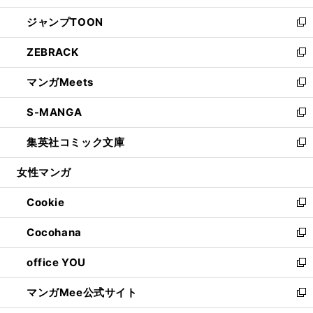
開
ウ
ン
ウ
し
ジャンプTOON
く
で
ド
ィ
い
新
開
ウ
ン
ウ
し
ZEBRACK
く
で
ド
ィ
い
新
開
ウ
ン
ウ
し
マンガMeets
く
で
ド
ィ
い
新
開
ウ
ン
ウ
し
S-MANGA
く
で
ド
ィ
い
新
開
ウ
ン
ウ
し
集英社コミック文庫
く
で
ド
ィ
い
新
開
ウ
ン
ウ
し
女性マンガ
く
で
ド
ィ
い
開
ウ
ン
ウ
Cookie
く
で
ド
ィ
新
開
ウ
ン
し
Cocohana
く
で
ド
い
新
開
ウ
ウ
し
office YOU
く
で
ィ
い
新
開
ン
ウ
し
マンガMee公式サイト
く
ド
ィ
い
新
ウ
ン
ウ
し