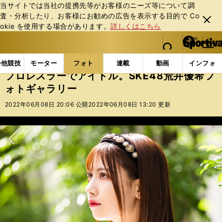
当サイトでは当社の提携先等がお客様のニーズ等について調
査・分析したり、お客様にお勧めの広告を表⽰する⽬的で Co
閉じ
okie を使⽤する場合があります。
詳しくはこちら
る
マイペ
web Sportiva (webスポルティーバ)
検索
メニュ
we
ー
フォトギャラリー
コラムフォト
プロレスラーでアイ
b
ジ
の他競技
モーター
フォト
連載
動画
インフォ
ス
プロレスラーでアイドル。SKE48荒井優希フ
ポ
ォトギャラリー
ル
テ
2022年06月08日 20:06 公開
2022年06月08日 13:20 更新
ィ
ー
バ
次へ