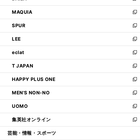
ン
ウ
し
MAQUIA
ド
ィ
い
新
ウ
ン
ウ
し
SPUR
で
ド
ィ
い
新
開
ウ
ン
ウ
し
LEE
く
で
ド
ィ
い
新
開
ウ
ン
ウ
し
eclat
く
で
ド
ィ
い
新
開
ウ
ン
ウ
し
T JAPAN
く
で
ド
ィ
い
新
開
ウ
ン
ウ
し
HAPPY PLUS ONE
く
で
ド
ィ
い
新
開
ウ
ン
ウ
し
MEN'S NON-NO
く
で
ド
ィ
い
新
開
ウ
ン
ウ
し
UOMO
く
で
ド
ィ
い
新
開
ウ
ン
ウ
し
集英社オンライン
く
で
ド
ィ
い
新
開
ウ
ン
ウ
し
芸能・情報・スポーツ
く
で
ド
ィ
い
開
ウ