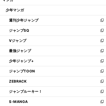
ド
閉
ウ
じ
少年マンガ
で
る
開
週刊少年ジャンプ
く
新
し
ジャンプSQ
い
新
ウ
し
Vジャンプ
ィ
い
新
ン
ウ
し
最強ジャンプ
ド
ィ
い
新
ウ
ン
ウ
し
少年ジャンプ+
で
ド
ィ
い
新
開
ウ
ン
ウ
し
ジャンプTOON
く
で
ド
ィ
い
新
開
ウ
ン
ウ
し
ZEBRACK
く
で
ド
ィ
い
新
開
ウ
ン
ウ
し
ジャンプルーキー！
く
で
ド
ィ
い
新
開
ウ
ン
ウ
し
S-MANGA
く
で
ド
ィ
い
新