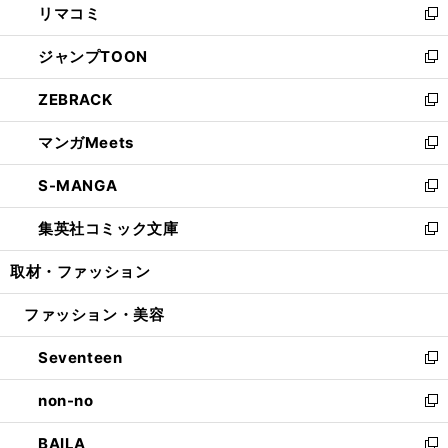
リマコミ
で
ド
ィ
い
新
開
ウ
ン
ウ
し
ジャンプTOON
く
で
ド
ィ
い
新
開
ウ
ン
ウ
し
ZEBRACK
く
で
ド
ィ
い
新
開
ウ
ン
ウ
し
マンガMeets
く
で
ド
ィ
い
新
開
ウ
ン
ウ
し
S-MANGA
く
で
ド
ィ
い
新
開
ウ
ン
ウ
し
集英社コミック文庫
く
で
ド
ィ
い
新
開
ウ
ン
ウ
し
取材・ファッション
く
で
ド
ィ
い
開
ウ
ン
ウ
ファッション・美容
く
で
ド
ィ
開
ウ
ン
Seventeen
く
で
ド
新
開
ウ
し
non-no
く
で
い
新
開
ウ
し
BAILA
く
ィ
い
新