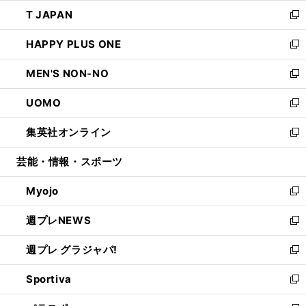
ウ
ン
ウ
し
T JAPAN
く
で
ド
ィ
い
新
開
ウ
ン
ウ
し
HAPPY PLUS ONE
く
で
ド
ィ
い
新
開
ウ
ン
ウ
し
MEN'S NON-NO
く
で
ド
ィ
い
新
開
ウ
ン
ウ
し
UOMO
く
で
ド
ィ
い
新
開
ウ
ン
ウ
し
集英社オンライン
く
で
ド
ィ
い
新
開
ウ
ン
ウ
し
芸能・情報・スポーツ
く
で
ド
ィ
い
開
ウ
ン
ウ
Myojo
く
で
ド
ィ
新
開
ウ
ン
し
週プレNEWS
く
で
ド
い
新
開
ウ
ウ
し
週プレ グラジャパ!
く
で
ィ
い
新
開
ン
ウ
し
Sportiva
く
ド
ィ
い
新
ウ
ン
ウ
し