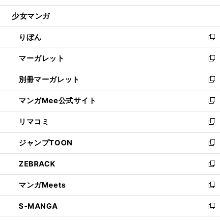
開
ウ
ン
ウ
し
少女マンガ
く
で
ド
ィ
い
開
ウ
ン
ウ
りぼん
く
で
ド
ィ
新
開
ウ
ン
し
マーガレット
く
で
ド
い
新
開
ウ
ウ
し
別冊マーガレット
く
で
ィ
い
新
開
ン
ウ
し
マンガMee公式サイト
く
ド
ィ
い
新
ウ
ン
ウ
し
リマコミ
で
ド
ィ
い
新
開
ウ
ン
ウ
し
ジャンプTOON
く
で
ド
ィ
い
新
開
ウ
ン
ウ
し
ZEBRACK
く
で
ド
ィ
い
新
開
ウ
ン
ウ
し
マンガMeets
く
で
ド
ィ
い
新
開
ウ
ン
ウ
し
S-MANGA
く
で
ド
ィ
い
新
開
ウ
ン
ウ
し