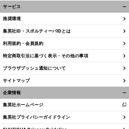
サービス
開
く/
推奨環境
閉
じ
集英社ID・スポルティーバIDとは
る
利用規約・会員規約
。
前
へ
特定商取引法に基づく表示・その他の事項
ブラウザプッシュ通知について
サイトマップ
企業情報
開
く/
集英社ホームページ
新
閉
し
じ
集英社プライバシーガイドライン
い
る
ウ