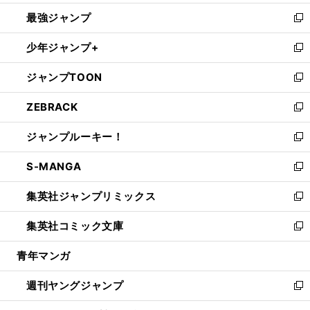
ン
ウ
し
最強ジャンプ
ド
ィ
い
新
ウ
ン
ウ
し
少年ジャンプ+
で
ド
ィ
い
新
開
ウ
ン
ウ
し
ジャンプTOON
く
で
ド
ィ
い
新
開
ウ
ン
ウ
し
ZEBRACK
く
で
ド
ィ
い
新
開
ウ
ン
ウ
し
ジャンプルーキー！
く
で
ド
ィ
い
新
開
ウ
ン
ウ
し
S-MANGA
く
で
ド
ィ
い
新
開
ウ
ン
ウ
し
集英社ジャンプリミックス
く
で
ド
ィ
い
新
開
ウ
ン
ウ
し
集英社コミック文庫
く
で
ド
ィ
い
新
開
ウ
ン
ウ
し
青年マンガ
く
で
ド
ィ
い
開
ウ
ン
ウ
週刊ヤングジャンプ
く
で
ド
ィ
新
開
ウ
ン
し