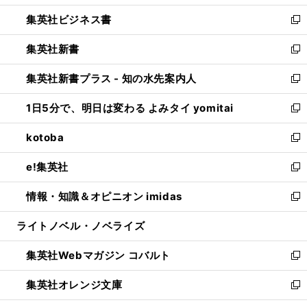
開
ウ
ン
し
集英社ビジネス書
く
で
ド
い
新
開
ウ
ウ
し
集英社新書
く
で
ィ
い
新
開
ン
ウ
し
集英社新書プラス - 知の水先案内人
く
ド
ィ
い
新
ウ
ン
ウ
し
1日5分で、明日は変わる よみタイ yomitai
で
ド
ィ
い
新
開
ウ
ン
ウ
し
kotoba
く
で
ド
ィ
い
新
開
ウ
ン
ウ
し
e!集英社
く
で
ド
ィ
い
新
開
ウ
ン
ウ
し
情報・知識＆オピニオン imidas
く
で
ド
ィ
い
新
開
ウ
ン
ウ
し
ライトノベル・ノベライズ
く
で
ド
ィ
い
開
ウ
ン
ウ
集英社Webマガジン コバルト
く
で
ド
ィ
新
開
ウ
ン
し
集英社オレンジ文庫
く
で
ド
い
新
開
ウ
ウ
し