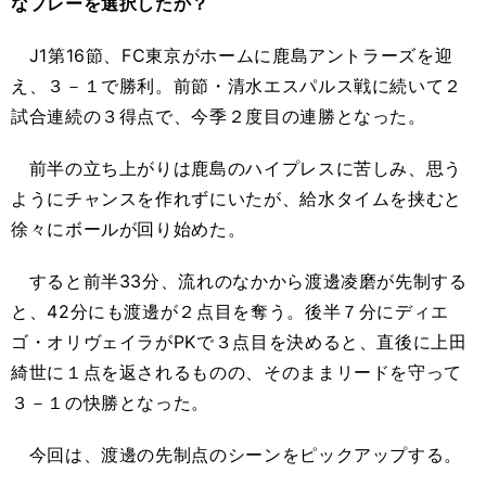
なプレーを選択したか？
J1第16節、FC東京がホームに鹿島アントラーズを迎
え、３－１で勝利。前節・清水エスパルス戦に続いて２
試合連続の３得点で、今季２度目の連勝となった。
前半の立ち上がりは鹿島のハイプレスに苦しみ、思う
ようにチャンスを作れずにいたが、給水タイムを挟むと
徐々にボールが回り始めた。
すると前半33分、流れのなかから渡邊凌磨が先制する
と、42分にも渡邊が２点目を奪う。後半７分にディエ
ゴ・オリヴェイラがPKで３点目を決めると、直後に上田
綺世に１点を返されるものの、そのままリードを守って
３－１の快勝となった。
今回は、渡邊の先制点のシーンをピックアップする。