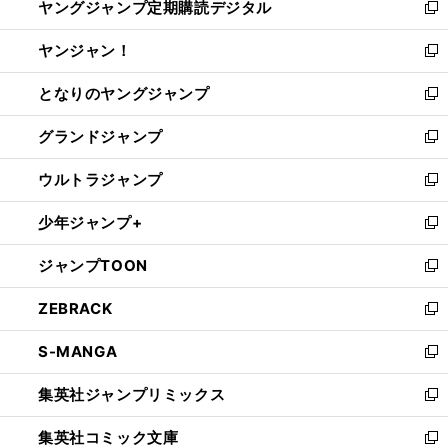
ヤングジャンプ定期購読デジタル
く
で
ド
い
新
開
ウ
ウ
し
ヤンジャン！
く
で
ィ
い
新
開
ン
ウ
し
となりのヤングジャンプ
く
ド
ィ
い
新
ウ
ン
ウ
し
グランドジャンプ
で
ド
ィ
い
新
開
ウ
ン
ウ
し
ウルトラジャンプ
く
で
ド
ィ
い
新
開
ウ
ン
ウ
し
少年ジャンプ+
く
で
ド
ィ
い
新
開
ウ
ン
ウ
し
ジャンプTOON
く
で
ド
ィ
い
新
開
ウ
ン
ウ
し
ZEBRACK
く
で
ド
ィ
い
新
開
ウ
ン
ウ
し
S-MANGA
く
で
ド
ィ
い
新
開
ウ
ン
ウ
し
集英社ジャンプリミックス
く
で
ド
ィ
い
新
開
ウ
ン
ウ
し
集英社コミック文庫
く
で
ド
ィ
い
新