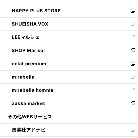
ン
ウ
し
HAPPY PLUS STORE
ド
ィ
い
新
ウ
ン
ウ
し
SHUEISHA VOX
で
ド
ィ
い
新
開
ウ
ン
ウ
し
LEEマルシェ
く
で
ド
ィ
い
新
開
ウ
ン
ウ
し
SHOP Marisol
く
で
ド
ィ
い
新
開
ウ
ン
ウ
し
eclat premium
く
で
ド
ィ
い
新
開
ウ
ン
ウ
し
mirabella
く
で
ド
ィ
い
新
開
ウ
ン
ウ
し
mirabella homme
く
で
ド
ィ
い
新
開
ウ
ン
ウ
し
zakka market
く
で
ド
ィ
い
新
開
ウ
ン
ウ
し
その他WEBサービス
く
で
ド
ィ
い
開
ウ
ン
ウ
集英社アドナビ
く
で
ド
ィ
新
開
ウ
ン
し