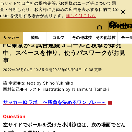
当サイトでは当社の提携先等がお客様のニーズ等について調
査・分析したり、お客様にお勧めの広告を表⽰する⽬的で Co
閉じ
okie を使⽤する場合があります。
詳しくはこちら
る
マイペ
web Sportiva (webスポルティーバ)
検索
メニュ
we
ー
サッカーの記事一覧
Jリーグ他
Jリーグ
FC東
b
ジ
サッカー
競馬
ゴルフ
その他球技
その他競技
モー
ス
FC東京が２試合連続３ゴールと攻撃が爆発
ポ
中。スペースを作り、使うパスワークがお見
ル
事
テ
ィ
2022年06月04日 10:35 公開
2022年06月04日 10:38 更新
ー
バ
篠 幸彦●文 text by Shino Yukihiko
西村知己●イラスト illustration by Nishimura Tomoki
サッカーIQラボ 〜勝負を決めるワンプレー～
Question
左サイドでボールを受けた小川諒也は、次の場面でどん