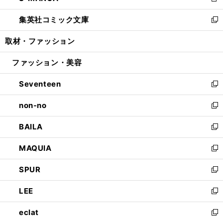
新
開
ウ
ン
ウ
し
集英社コミック文庫
く
で
ド
ィ
い
新
開
ウ
ン
ウ
し
取材・ファッション
く
で
ド
ィ
い
開
ウ
ン
ウ
ファッション・美容
く
で
ド
ィ
開
ウ
ン
Seventeen
く
で
ド
新
開
ウ
し
non-no
く
で
い
新
開
ウ
し
BAILA
く
ィ
い
新
ン
ウ
し
MAQUIA
ド
ィ
い
新
ウ
ン
ウ
し
SPUR
で
ド
ィ
い
新
開
ウ
ン
ウ
し
LEE
く
で
ド
ィ
い
新
開
ウ
ン
ウ
し
eclat
く
で
ド
ィ
い
新
開