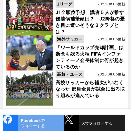
Jリーグ
2026.08.06更新
J1全順位予想 識者５人が推す
優勝候補筆頭は？ J2降格の憂
き目に遭いそうな３クラブと
は？
海外サッカー
2026.08.05更新
「ワールドカップ売却計画」は
断念も残る火種 FIFAインファ
ンティーノ会長体制に何が起き
ているのか
高校・ユース
2026.08.05更新
高校サッカーから補欠がいなく
なった 部員全員が試合に出る取
り組みが進んでいる
cebo
X
Facebookで
Xでフォローする
ok
フォローする