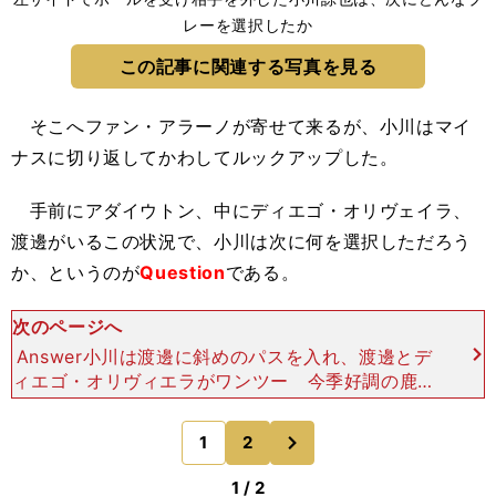
レーを選択したか
この記事に関連する写真を見る
そこへファン・アラーノが寄せて来るが、小川はマイ
ナスに切り返してかわしてルックアップした。
手前にアダイウトン、中にディエゴ・オリヴェイラ、
渡邊がいるこの状況で、小川は次に何を選択しただろう
か、というのが
Question
である。
次のページへ
Answer小川は渡邊に斜めのパスを入れ、渡邊とデ
ィエゴ・オリヴィエラがワンツー 今季好調の鹿島
は、ここまで強烈なハイプレスで相手を苦しめてき
た。しかし、そのプレスを剥がされる、あるいはプ
次
1
2
のページへ
レスが効か
1 / 2