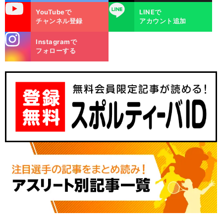
uTube
LINE
YouTubeで
LINEで
チャンネル登録
アカウント追加
stagra
Instagramで
m
フォローする