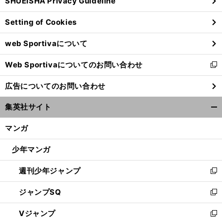
SHUEISHA Privacy Guideline
ィ
ン
Setting of Cookies
ド
ウ
web Sportivaについて
で
開
Web Sportivaについてのお問い合わせ
く
新
し
広告についてのお問い合わせ
い
ウ
集英社サイト
ィ
開
ン
く/
マンガ
ド
閉
ウ
じ
少年マンガ
で
る
開
週刊少年ジャンプ
く
新
し
ジャンプSQ
い
新
ウ
し
Vジャンプ
ィ
い
新