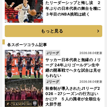
たリーダーシップと悔し涙 ２
年ぶりの日本代表の舞台を糧に
３年目のNBA挑戦は続く
もっと見る
各スポーツコラム記事
Jリーグ
2026.08.06更新
サッカー日本代表と無縁のＪリ
ーグ 24年ぶりゴールデン生中
継の開幕戦でヘタな試合は見せ
られない
Jリーグ
2026.08.06更新
秋春制が導入されたJ1リーグ2
026－27シーズンの行方はい
かに!? ５人の識者が全順位を
大胆予想