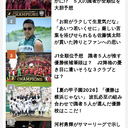
かに!? ５人の識者が全順位を
大胆予想
「お前がラクして生意気だな」
2
「あいつ若いくせに」厳しい言
葉を浴びせられるも佐藤慎太郎
が貫いた誇りとファンへの思い
J1全順位予想 識者５人が推す
3
優勝候補筆頭は？ J2降格の憂
き目に遭いそうな３クラブと
は？
4
【夏の甲子園2026】「優勝は
横浜じゃない」 波乱必至の組み
合わせで識者５人が選んだ優勝
校はここだ！
5
河村勇輝がサマーリーグで示し