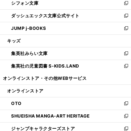
シフォン文庫
く
で
ィ
い
新
開
ン
ウ
し
ダッシュエックス文庫公式サイト
く
ド
ィ
い
新
ウ
ン
ウ
し
JUMP j-BOOKS
で
ド
ィ
い
新
開
ウ
ン
ウ
し
キッズ
く
で
ド
ィ
い
開
ウ
ン
ウ
集英社みらい文庫
く
で
ド
ィ
新
開
ウ
ン
し
集英社の児童図書 S-KIDS.LAND
く
で
ド
い
新
開
ウ
ウ
し
オンラインストア・
その他WEBサービス
く
で
ィ
い
開
ン
ウ
オンラインストア
く
ド
ィ
ウ
ン
OTO
で
ド
新
開
ウ
し
SHUEISHA MANGA-ART HERITAGE
く
で
い
新
開
ウ
し
ジャンプキャラクターズストア
く
ィ
い
新