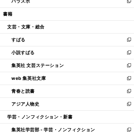
パラスポ
で
ド
ィ
い
新
開
ウ
ン
ウ
し
書籍
く
で
ド
ィ
い
開
ウ
ン
ウ
文芸・文庫・総合
く
で
ド
ィ
開
ウ
ン
すばる
く
で
ド
新
開
ウ
し
小説すばる
く
で
い
新
開
ウ
し
集英社 文芸ステーション
く
ィ
い
新
ン
ウ
し
web 集英社文庫
ド
ィ
い
新
ウ
ン
ウ
し
青春と読書
で
ド
ィ
い
新
開
ウ
ン
ウ
し
アジア人物史
く
で
ド
ィ
い
新
開
ウ
ン
ウ
し
学芸・ノンフィクション・新書
く
で
ド
ィ
い
開
ウ
ン
ウ
集英社学芸部 - 学芸・ノンフィクション
く
で
ド
ィ
新