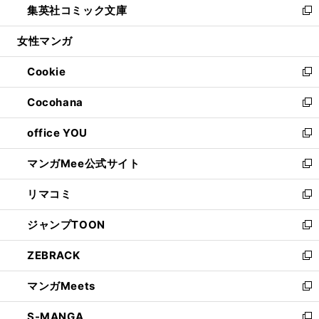
集英社コミック文庫
く
で
ド
ィ
い
新
開
ウ
ン
ウ
し
女性マンガ
く
で
ド
ィ
い
開
ウ
ン
ウ
Cookie
く
で
ド
ィ
新
開
ウ
ン
し
Cocohana
く
で
ド
い
新
開
ウ
ウ
し
office YOU
く
で
ィ
い
新
開
ン
ウ
し
マンガMee公式サイト
く
ド
ィ
い
新
ウ
ン
ウ
し
リマコミ
で
ド
ィ
い
新
開
ウ
ン
ウ
し
ジャンプTOON
く
で
ド
ィ
い
新
開
ウ
ン
ウ
し
ZEBRACK
く
で
ド
ィ
い
新
開
ウ
ン
ウ
し
マンガMeets
く
で
ド
ィ
い
新
開
ウ
ン
ウ
し
S-MANGA
く
で
ド
ィ
い