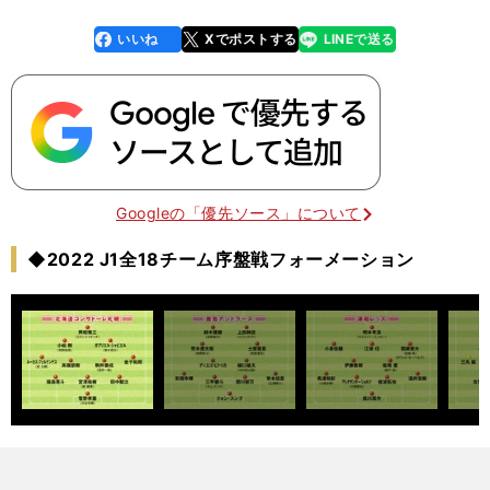
いいね
Xでポストする
LINEで送る
line
faceboo
x
k
Googleの「優先ソース」について
◆2022 J1全18チーム序盤戦フォーメーション