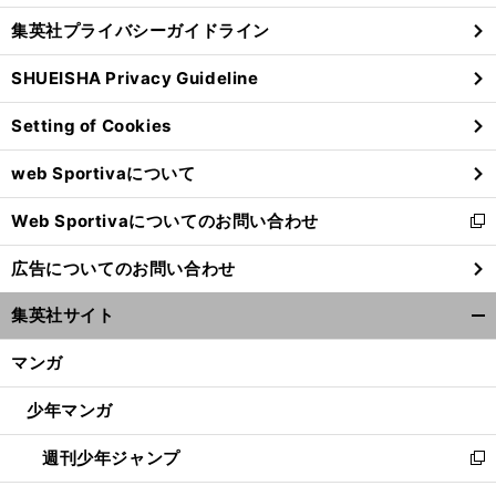
し
じ
集英社プライバシーガイドライン
い
る
ウ
SHUEISHA Privacy Guideline
ィ
ン
Setting of Cookies
ド
ウ
web Sportivaについて
で
開
Web Sportivaについてのお問い合わせ
く
新
し
広告についてのお問い合わせ
い
ウ
集英社サイト
ィ
開
ン
く/
マンガ
ド
閉
ウ
じ
少年マンガ
で
る
開
週刊少年ジャンプ
く
新
し