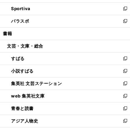
開
ン
ウ
し
Sportiva
く
ド
ィ
い
新
ウ
ン
ウ
し
パラスポ
で
ド
ィ
い
新
開
ウ
ン
ウ
し
書籍
く
で
ド
ィ
い
開
ウ
ン
ウ
文芸・文庫・総合
く
で
ド
ィ
開
ウ
ン
すばる
く
で
ド
新
開
ウ
し
小説すばる
く
で
い
新
開
ウ
し
集英社 文芸ステーション
く
ィ
い
新
ン
ウ
し
web 集英社文庫
ド
ィ
い
新
ウ
ン
ウ
し
青春と読書
で
ド
ィ
い
新
開
ウ
ン
ウ
し
アジア人物史
く
で
ド
ィ
い
新
開
ウ
ン
ウ
し