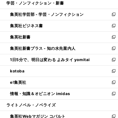
学芸・ノンフィクション・新書
く
で
ド
ィ
い
開
ウ
ン
ウ
集英社学芸部 - 学芸・ノンフィクション
く
で
ド
ィ
新
開
ウ
ン
し
集英社ビジネス書
く
で
ド
い
新
開
ウ
ウ
し
集英社新書
く
で
ィ
い
新
開
ン
ウ
し
集英社新書プラス - 知の水先案内人
く
ド
ィ
い
新
ウ
ン
ウ
し
1日5分で、明日は変わる よみタイ yomitai
で
ド
ィ
い
新
開
ウ
ン
ウ
し
kotoba
く
で
ド
ィ
い
新
開
ウ
ン
ウ
し
e!集英社
く
で
ド
ィ
い
新
開
ウ
ン
ウ
し
情報・知識＆オピニオン imidas
く
で
ド
ィ
い
新
開
ウ
ン
ウ
し
ライトノベル・ノベライズ
く
で
ド
ィ
い
開
ウ
ン
ウ
集英社Webマガジン コバルト
く
で
ド
ィ
新