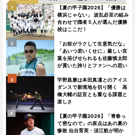
【夏の甲子園2026】「優勝は
1
横浜じゃない」 波乱必至の組み
合わせで識者５人が選んだ優勝
校はここだ！
「お前がラクして生意気だな」
2
「あいつ若いくせに」厳しい言
葉を浴びせられるも佐藤慎太郎
が貫いた誇りとファンへの思い
宇野昌磨は本田真凜とのアイス
3
ダンスで新境地を切り開く 高
橋大輔の証言とも重なる課題と
楽しさ
4
【夏の甲子園2026】「青春っ
て密なので」の原点はあの夏の
惨敗 仙台育英・須江航が明か