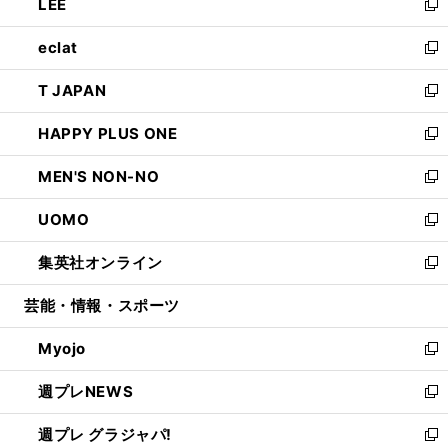
LEE
く
で
ド
ィ
い
新
開
ウ
ン
ウ
し
eclat
く
で
ド
ィ
い
新
開
ウ
ン
ウ
し
T JAPAN
く
で
ド
ィ
い
新
開
ウ
ン
ウ
し
HAPPY PLUS ONE
く
で
ド
ィ
い
新
開
ウ
ン
ウ
し
MEN'S NON-NO
く
で
ド
ィ
い
新
開
ウ
ン
ウ
し
UOMO
く
で
ド
ィ
い
新
開
ウ
ン
ウ
し
集英社オンライン
く
で
ド
ィ
い
新
開
ウ
ン
ウ
し
芸能・情報・スポーツ
く
で
ド
ィ
い
開
ウ
ン
ウ
Myojo
く
で
ド
ィ
新
開
ウ
ン
し
週プレNEWS
く
で
ド
い
新
開
ウ
ウ
し
週プレ グラジャパ!
く
で
ィ
い
新