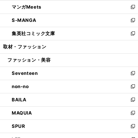
開
ウ
ン
ウ
し
マンガMeets
く
で
ド
ィ
い
新
開
ウ
ン
ウ
し
S-MANGA
く
で
ド
ィ
い
新
開
ウ
ン
ウ
し
集英社コミック文庫
く
で
ド
ィ
い
新
開
ウ
ン
ウ
し
取材・ファッション
く
で
ド
ィ
い
開
ウ
ン
ウ
ファッション・美容
く
で
ド
ィ
開
ウ
ン
Seventeen
く
で
ド
新
開
ウ
し
non-no
く
で
い
新
開
ウ
し
BAILA
く
ィ
い
新
ン
ウ
し
MAQUIA
ド
ィ
い
新
ウ
ン
ウ
し
SPUR
で
ド
ィ
い
新
開
ウ
ン
ウ
し