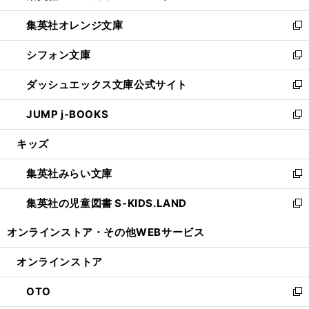
開
ウ
ン
し
集英社オレンジ文庫
く
で
ド
い
新
開
ウ
ウ
し
シフォン文庫
く
で
ィ
い
新
開
ン
ウ
し
ダッシュエックス文庫公式サイト
く
ド
ィ
い
新
ウ
ン
ウ
し
JUMP j-BOOKS
で
ド
ィ
い
新
開
ウ
ン
ウ
し
キッズ
く
で
ド
ィ
い
開
ウ
ン
ウ
集英社みらい文庫
く
で
ド
ィ
新
開
ウ
ン
し
集英社の児童図書 S-KIDS.LAND
く
で
ド
い
新
開
ウ
ウ
し
オンラインストア・
その他WEBサービス
く
で
ィ
い
開
ン
ウ
オンラインストア
く
ド
ィ
ウ
ン
OTO
で
ド
新
開
ウ
し