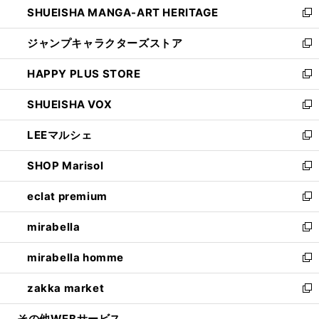
SHUEISHA MANGA-ART HERITAGE
く
で
い
新
開
ウ
し
ジャンプキャラクターズストア
く
ィ
い
新
ン
ウ
し
HAPPY PLUS STORE
ド
ィ
い
新
ウ
ン
ウ
し
SHUEISHA VOX
で
ド
ィ
い
新
開
ウ
ン
ウ
し
LEEマルシェ
く
で
ド
ィ
い
新
開
ウ
ン
ウ
し
SHOP Marisol
く
で
ド
ィ
い
新
開
ウ
ン
ウ
し
eclat premium
く
で
ド
ィ
い
新
開
ウ
ン
ウ
し
mirabella
く
で
ド
ィ
い
新
開
ウ
ン
ウ
し
mirabella homme
く
で
ド
ィ
い
新
開
ウ
ン
ウ
し
zakka market
く
で
ド
ィ
い
新
開
ウ
ン
ウ
し
その他WEBサービス
く
で