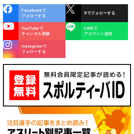
cebo
X
Facebookで
Xでフォローする
ok
フォローする
uTube
LINE
YouTubeで
LINEで
チャンネル登録
アカウント追加
stagra
Instagramで
m
フォローする