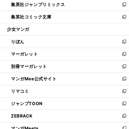
集英社ジャンプリミックス
く
で
ド
ィ
い
新
開
ウ
ン
ウ
し
集英社コミック文庫
く
で
ド
ィ
い
新
開
ウ
ン
ウ
し
少女マンガ
く
で
ド
ィ
い
開
ウ
ン
ウ
りぼん
く
で
ド
ィ
新
開
ウ
ン
し
マーガレット
く
で
ド
い
新
開
ウ
ウ
し
別冊マーガレット
く
で
ィ
い
新
開
ン
ウ
し
マンガMee公式サイト
く
ド
ィ
い
新
ウ
ン
ウ
し
リマコミ
で
ド
ィ
い
新
開
ウ
ン
ウ
し
ジャンプTOON
く
で
ド
ィ
い
新
開
ウ
ン
ウ
し
ZEBRACK
く
で
ド
ィ
い
新
開
ウ
ン
ウ
し
マンガMeets
く
で
ド
ィ