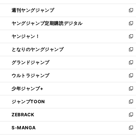
開
ウ
ン
ウ
週刊ヤングジャンプ
く
で
ド
ィ
新
開
ウ
ン
し
ヤングジャンプ定期購読デジタル
く
で
ド
い
新
開
ウ
ウ
し
ヤンジャン！
く
で
ィ
い
新
開
ン
ウ
し
となりのヤングジャンプ
く
ド
ィ
い
新
ウ
ン
ウ
し
グランドジャンプ
で
ド
ィ
い
新
開
ウ
ン
ウ
し
ウルトラジャンプ
く
で
ド
ィ
い
新
開
ウ
ン
ウ
し
少年ジャンプ+
く
で
ド
ィ
い
新
開
ウ
ン
ウ
し
ジャンプTOON
く
で
ド
ィ
い
新
開
ウ
ン
ウ
し
ZEBRACK
く
で
ド
ィ
い
新
開
ウ
ン
ウ
し
S-MANGA
く
で
ド
ィ
い
新
開
ウ
ン
ウ
し