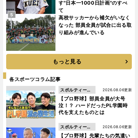
す"日本一1000日計画"のすべ
て
5
高校サッカーから補欠がいなく
なった 部員全員が試合に出る取
り組みが進んでいる
もっと見る
各スポーツコラム記事
スポルティーバ
2026.08.06更新
動画
【プロ野球】部員全員が大号
泣！？ ハードだったPL学園時
代を支えたものとは
スポルティーバ
2026.08.06更新
動画
【プロ野球】先輩たちの気遣い