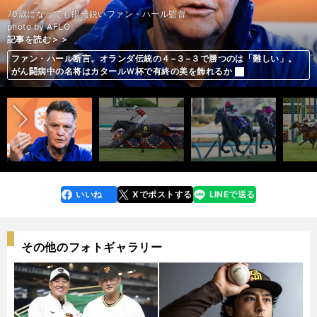
70歳になっても眼光鋭いファン・ハール監督
photo by AFLO
記事を読む＞＞
記事を読む＞＞
記事を読む＞＞
記事を読む＞＞
記事を読む＞＞
記事を読む＞＞
記事を読む＞＞
記事を読む＞＞
記事を読む＞＞
フロンターレはなぜ三笘薫や旗手怜央ら主力の移籍を次々と容認したの
スーパーGTネクスト世代、最注目は「トヨタの秘蔵っ子」。22歳・宮田
鈴木優磨「疲れがどっと出た」。常勝軍団復活へ、アントラーズの課題は
ファン・ハール断言。オランダ伝統の４−３−３で勝つのは「難しい」。
「無敗の２億7000万円馬」が皐月賞に挑む。芝コースは２戦目も、「日
アンカツ厳選の「３歳牡馬番付」。皐月賞、ダービーを制すのはどの馬だ
激動の「３歳牡馬ランキング」。まさに群雄割拠の世代統一を果たすのは
春ＧⅠ苦戦中の高田秋は皐月賞で挽回を誓う！「不安を跳ね返す大物感」
末脚自慢が集った皐月賞。前哨戦で完璧な予行演習をこなした逃げ馬から
前へ
か。強化本部長の本音は「頭が痛い」
莉朋の夢は「日本人で一番速いドライバーになる」
後半の運動量。それでもクラブ初の改革は伸びしろ大
がん闘病中の名将はカタールＷ杯で有終の美を飾れるか
本を代表する名牝系」の血は信頼度抜群
どの馬か
「人気薄の狙い目」という注目馬たちは？
漂う大駆けムード
いいね
Xでポストする
LINEで送る
line
faceboo
x
k
その他のフォトギャラリー