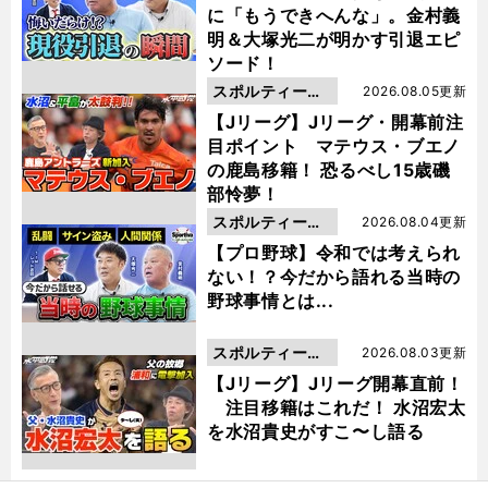
に「もうできへんな」。金村義
明＆大塚光二が明かす引退エピ
ソード！
スポルティーバ
2026.08.05更新
動画
【Jリーグ】Jリーグ・開幕前注
目ポイント マテウス・ブエノ
の鹿島移籍！ 恐るべし15歳磯
部怜夢！
スポルティーバ
2026.08.04更新
動画
【プロ野球】令和では考えられ
ない！？今だから語れる当時の
野球事情とは...
スポルティーバ
2026.08.03更新
動画
【Jリーグ】Jリーグ開幕直前！
注目移籍はこれだ！ 水沼宏太
を水沼貴史がすこ〜し語る