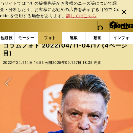
当サイトでは当社の提携先等がお客様のニーズ等について調
査・分析したり、お客様にお勧めの広告を表⽰する⽬的で Co
閉じ
okie を使⽤する場合があります。
詳しくはこちら
る
マイペ
web Sportiva (webスポルティーバ)
検索
メニュ
we
ー
フォトギャラリー
コラムフォト
コラムフォト 2022/
b
ジ
の他競技
モーター
フォト
連載
動画
インフォ
ス
コラムフォト 2022/04/11-04/17 (4ページ
ポ
目)
ル
テ
2022年04月14日 14:55 公開
2025年09月27日 18:35 更新
ィ
ー
バ
次へ