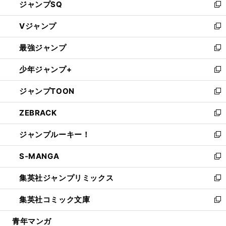
ジャンプSQ
い
新
ウ
し
Vジャンプ
ィ
い
新
ン
ウ
し
最強ジャンプ
ド
ィ
い
新
ウ
ン
ウ
し
少年ジャンプ+
で
ド
ィ
い
新
開
ウ
ン
ウ
し
ジャンプTOON
く
で
ド
ィ
い
新
開
ウ
ン
ウ
し
ZEBRACK
く
で
ド
ィ
い
新
開
ウ
ン
ウ
し
ジャンプルーキー！
く
で
ド
ィ
い
新
開
ウ
ン
ウ
し
S-MANGA
く
で
ド
ィ
い
新
開
ウ
ン
ウ
し
集英社ジャンプリミックス
く
で
ド
ィ
い
新
開
ウ
ン
ウ
し
集英社コミック文庫
く
で
ド
ィ
い
新
開
ウ
ン
ウ
し
青年マンガ
く
で
ド
ィ
い