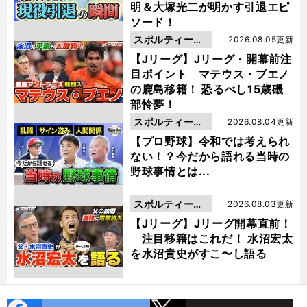
明＆大塚光二が明かす引退エピ
ソード！
スポルティーバ
2026.08.05更新
動画
【Jリーグ】Jリーグ・開幕前注
目ポイント マテウス・ブエノ
の鹿島移籍！ 恐るべし15歳磯
部怜夢！
スポルティーバ
2026.08.04更新
動画
【プロ野球】令和では考えられ
ない！？今だから語れる当時の
野球事情とは...
スポルティーバ
2026.08.03更新
動画
【Jリーグ】Jリーグ開幕直前！
注目移籍はこれだ！ 水沼宏太
を水沼貴史がすこ〜し語る
cebo
X