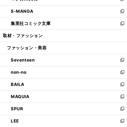
新
開
ウ
ン
ウ
し
S-MANGA
く
で
ド
ィ
い
新
開
ウ
ン
ウ
し
集英社コミック文庫
く
で
ド
ィ
い
新
開
ウ
ン
ウ
し
取材・ファッション
く
で
ド
ィ
い
開
ウ
ン
ウ
ファッション・美容
く
で
ド
ィ
開
ウ
ン
Seventeen
く
で
ド
新
開
ウ
し
non-no
く
で
い
新
開
ウ
し
BAILA
く
ィ
い
新
ン
ウ
し
MAQUIA
ド
ィ
い
新
ウ
ン
ウ
し
SPUR
で
ド
ィ
い
新
開
ウ
ン
ウ
し
LEE
く
で
ド
ィ
い
新
開