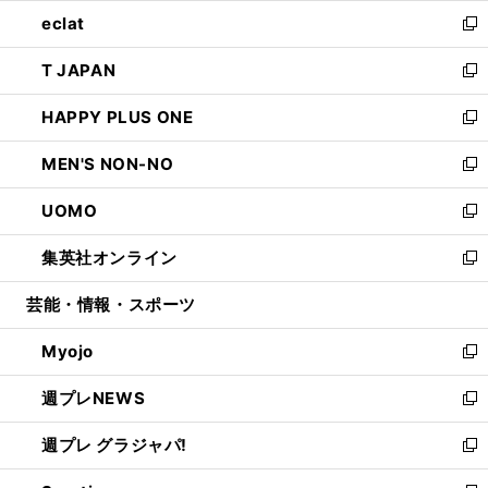
ウ
ン
ウ
し
eclat
く
で
ド
ィ
い
新
開
ウ
ン
ウ
し
T JAPAN
く
で
ド
ィ
い
新
開
ウ
ン
ウ
し
HAPPY PLUS ONE
く
で
ド
ィ
い
新
開
ウ
ン
ウ
し
MEN'S NON-NO
く
で
ド
ィ
い
新
開
ウ
ン
ウ
し
UOMO
く
で
ド
ィ
い
新
開
ウ
ン
ウ
し
集英社オンライン
く
で
ド
ィ
い
新
開
ウ
ン
ウ
し
芸能・情報・スポーツ
く
で
ド
ィ
い
開
ウ
ン
ウ
Myojo
く
で
ド
ィ
新
開
ウ
ン
し
週プレNEWS
く
で
ド
い
新
開
ウ
ウ
し
週プレ グラジャパ!
く
で
ィ
い
新
開
ン
ウ
し