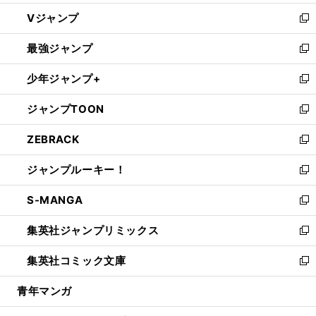
ウ
し
Vジャンプ
ィ
い
新
ン
ウ
し
最強ジャンプ
ド
ィ
い
新
ウ
ン
ウ
し
少年ジャンプ+
で
ド
ィ
い
新
開
ウ
ン
ウ
し
ジャンプTOON
く
で
ド
ィ
い
新
開
ウ
ン
ウ
し
ZEBRACK
く
で
ド
ィ
い
新
開
ウ
ン
ウ
し
ジャンプルーキー！
く
で
ド
ィ
い
新
開
ウ
ン
ウ
し
S-MANGA
く
で
ド
ィ
い
新
開
ウ
ン
ウ
し
集英社ジャンプリミックス
く
で
ド
ィ
い
新
開
ウ
ン
ウ
し
集英社コミック文庫
く
で
ド
ィ
い
新
開
ウ
ン
ウ
し
青年マンガ
く
で
ド
ィ
い
開
ウ
ン
ウ