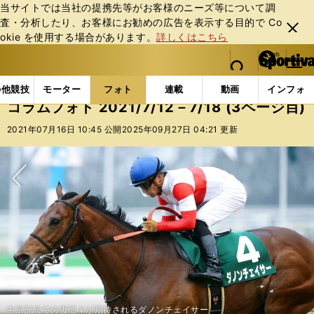
当サイトでは当社の提携先等がお客様のニーズ等について調
査・分析したり、お客様にお勧めの広告を表⽰する⽬的で Co
閉じ
okie を使⽤する場合があります。
詳しくはこちら
る
マイペ
web Sportiva (webスポルティーバ)
検索
メニュ
we
ー
フォトギャラリー
コラムフォト
コラムフォト 2021/
b
ジ
の他競技
モーター
フォト
連載
動画
インフォ
ス
コラムフォト 2021/7/12－7/18 (3ページ目)
ポ
ル
2021年07月16日 10:45 公開
2025年09月27日 04:21 更新
テ
ィ
ー
バ
次へ
中京記念での復活Ｖが期待されるダノンチェイサー