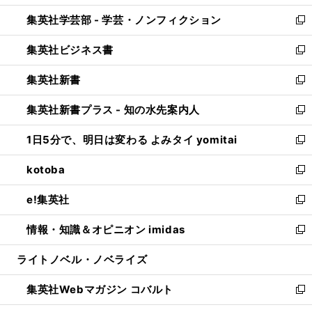
開
ウ
ン
ウ
集英社学芸部 - 学芸・ノンフィクション
く
で
ド
ィ
新
開
ウ
ン
し
集英社ビジネス書
く
で
ド
い
新
開
ウ
ウ
し
集英社新書
く
で
ィ
い
新
開
ン
ウ
し
集英社新書プラス - 知の水先案内人
く
ド
ィ
い
新
ウ
ン
ウ
し
1日5分で、明日は変わる よみタイ yomitai
で
ド
ィ
い
新
開
ウ
ン
ウ
し
kotoba
く
で
ド
ィ
い
新
開
ウ
ン
ウ
し
e!集英社
く
で
ド
ィ
い
新
開
ウ
ン
ウ
し
情報・知識＆オピニオン imidas
く
で
ド
ィ
い
新
開
ウ
ン
ウ
し
ライトノベル・ノベライズ
く
で
ド
ィ
い
開
ウ
ン
ウ
集英社Webマガジン コバルト
く
で
ド
ィ
新
開
ウ
ン
し