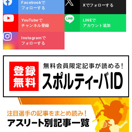
Facebookで
Xでフォローする
ok
フォローする
uTube
LINE
YouTubeで
LINEで
チャンネル登録
アカウント追加
stagra
Instagramで
m
フォローする