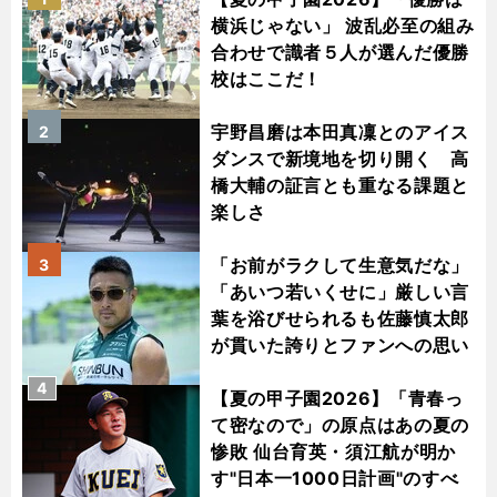
横浜じゃない」 波乱必至の組み
合わせで識者５人が選んだ優勝
校はここだ！
宇野昌磨は本田真凜とのアイス
2
ダンスで新境地を切り開く 高
橋大輔の証言とも重なる課題と
楽しさ
「お前がラクして生意気だな」
3
「あいつ若いくせに」厳しい言
葉を浴びせられるも佐藤慎太郎
が貫いた誇りとファンへの思い
4
【夏の甲子園2026】「青春っ
て密なので」の原点はあの夏の
惨敗 仙台育英・須江航が明か
す"日本一1000日計画"のすべ