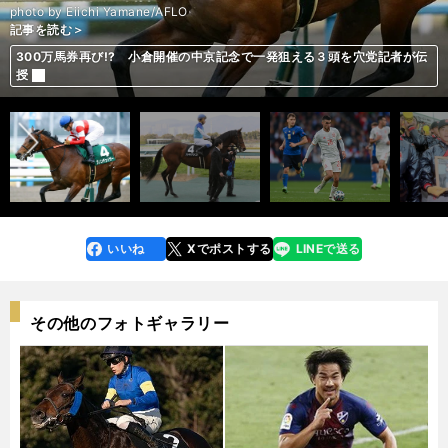
photo by Eiichi Yamane/AFLO
記事を読む＞
記事を読む＞
記事を読む＞
記事を読む＞
記事を読む＞
記事を読む＞
記事を読む＞
今年も函館記念は波乱の予感。人気薄になりそうな馬から激走期待の２頭
ディープのラストクロップ４頭がセレクトセールに登場。現場で聞いた
300万馬券再び!? 小倉開催の中京記念で一発狙える３頭を穴党記者が伝
難解極める函館記念はコース適性を重視。アッと驚く穴馬の台頭も考慮す
Ｕ－24スペイン代表の「イニエスタ２世」。レアル不合格から18歳で代
横浜高校OBが語る「松坂大輔以上の逸材」。すべてがずば抜けていて
日本の五輪２戦目メキシコは準備万端。最高のOAでロンドン五輪の再現
前へ
に注目
「本当の価値」
授
べし
表の中心に成長した
「大谷翔平に近かった」
を狙う
いいね
Xでポストする
LINEで送る
line
faceboo
x
k
その他のフォトギャラリー