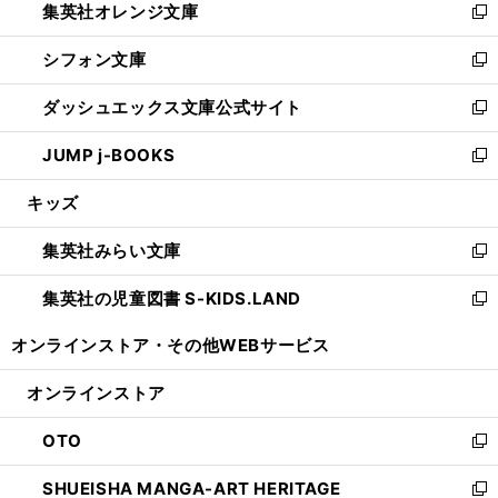
集英社オレンジ文庫
く
で
ド
い
新
開
ウ
ウ
し
シフォン文庫
く
で
ィ
い
新
開
ン
ウ
し
ダッシュエックス文庫公式サイト
く
ド
ィ
い
新
ウ
ン
ウ
し
JUMP j-BOOKS
で
ド
ィ
い
新
開
ウ
ン
ウ
し
キッズ
く
で
ド
ィ
い
開
ウ
ン
ウ
集英社みらい文庫
く
で
ド
ィ
新
開
ウ
ン
し
集英社の児童図書 S-KIDS.LAND
く
で
ド
い
新
開
ウ
ウ
し
オンラインストア・
その他WEBサービス
く
で
ィ
い
開
ン
ウ
オンラインストア
く
ド
ィ
ウ
ン
OTO
で
ド
新
開
ウ
し
SHUEISHA MANGA-ART HERITAGE
く
で
い
新