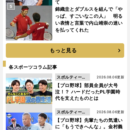
て
5
錦織圭とダブルスを組んで「や
っぱ、すごいなこの人」 明る
い表情と言葉で内山靖崇の迷い
を払ってくれた
もっと見る
各スポーツコラム記事
スポルティーバ
2026.08.06更新
動画
【プロ野球】部員全員が大号
泣！？ ハードだったPL学園時
代を支えたものとは
スポルティーバ
2026.08.06更新
動画
【プロ野球】先輩たちの気遣い
に「もうできへんな」。金村義