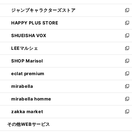
開
ウ
し
ジャンプキャラクターズストア
く
ィ
い
新
ン
ウ
し
HAPPY PLUS STORE
ド
ィ
い
新
ウ
ン
ウ
し
SHUEISHA VOX
で
ド
ィ
い
新
開
ウ
ン
ウ
し
LEEマルシェ
く
で
ド
ィ
い
新
開
ウ
ン
ウ
し
SHOP Marisol
く
で
ド
ィ
い
新
開
ウ
ン
ウ
し
eclat premium
く
で
ド
ィ
い
新
開
ウ
ン
ウ
し
mirabella
く
で
ド
ィ
い
新
開
ウ
ン
ウ
し
mirabella homme
く
で
ド
ィ
い
新
開
ウ
ン
ウ
し
zakka market
く
で
ド
ィ
い
新
開
ウ
ン
ウ
し
その他WEBサービス
く
で
ド
ィ
い
開
ウ
ン
ウ