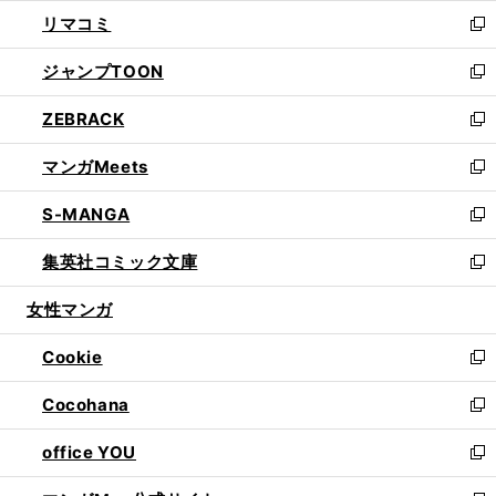
ウ
ン
ウ
し
リマコミ
で
ド
ィ
い
新
開
ウ
ン
ウ
し
ジャンプTOON
く
で
ド
ィ
い
新
開
ウ
ン
ウ
し
ZEBRACK
く
で
ド
ィ
い
新
開
ウ
ン
ウ
し
マンガMeets
く
で
ド
ィ
い
新
開
ウ
ン
ウ
し
S-MANGA
く
で
ド
ィ
い
新
開
ウ
ン
ウ
し
集英社コミック文庫
く
で
ド
ィ
い
新
開
ウ
ン
ウ
し
女性マンガ
く
で
ド
ィ
い
開
ウ
ン
ウ
Cookie
く
で
ド
ィ
新
開
ウ
ン
し
Cocohana
く
で
ド
い
新
開
ウ
ウ
し
office YOU
く
で
ィ
い
新
開
ン
ウ
し