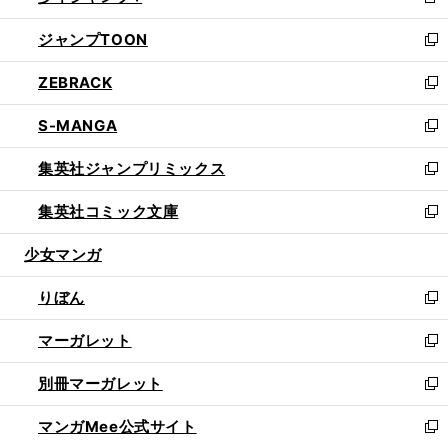
新
開
ウ
ン
ウ
し
ジャンプTOON
く
で
ド
ィ
い
新
開
ウ
ン
ウ
し
ZEBRACK
く
で
ド
ィ
い
新
開
ウ
ン
ウ
し
S-MANGA
く
で
ド
ィ
い
新
開
ウ
ン
ウ
し
集英社ジャンプリミックス
く
で
ド
ィ
い
新
開
ウ
ン
ウ
し
集英社コミック文庫
く
で
ド
ィ
い
新
開
ウ
ン
ウ
し
少女マンガ
く
で
ド
ィ
い
開
ウ
ン
ウ
りぼん
く
で
ド
ィ
新
開
ウ
ン
し
マーガレット
く
で
ド
い
新
開
ウ
ウ
し
別冊マーガレット
く
で
ィ
い
新
開
ン
ウ
し
マンガMee公式サイト
く
ド
ィ
い
新