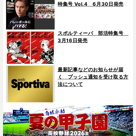
特集号 Vol.4 6月30日発売
スポルティーバ 部活特集号
3月16日発売
最新記事などのお知らせが届
く プッシュ通知を受け取る方
法について