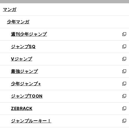
ン
く/
マンガ
ド
閉
ウ
じ
少年マンガ
で
る
開
週刊少年ジャンプ
く
新
し
ジャンプSQ
い
新
ウ
し
Vジャンプ
ィ
い
新
ン
ウ
し
最強ジャンプ
ド
ィ
い
新
ウ
ン
ウ
し
少年ジャンプ+
で
ド
ィ
い
新
開
ウ
ン
ウ
し
ジャンプTOON
く
で
ド
ィ
い
新
開
ウ
ン
ウ
し
ZEBRACK
く
で
ド
ィ
い
新
開
ウ
ン
ウ
し
ジャンプルーキー！
く
で
ド
ィ
い
新
開
ウ
ン
ウ
し