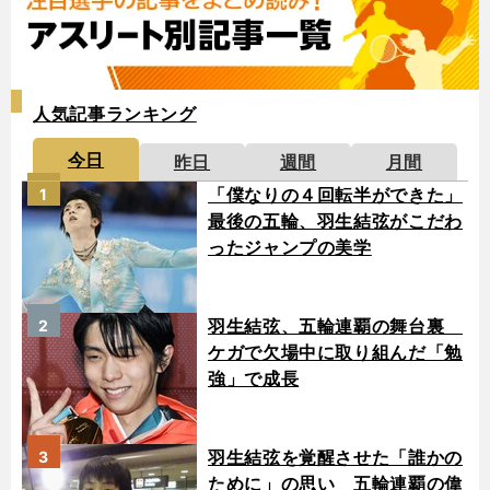
人気記事ランキング
今日
昨日
週間
月間
「僕なりの４回転半ができた」
1
最後の五輪、羽生結弦がこだわ
ったジャンプの美学
羽生結弦、五輪連覇の舞台裏
2
ケガで欠場中に取り組んだ「勉
強」で成長
羽生結弦を覚醒させた「誰かの
3
ために」の思い 五輪連覇の偉