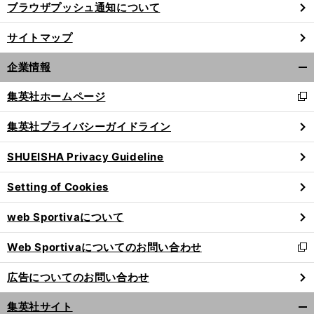
ブラウザプッシュ通知について
サイトマップ
企業情報
開
く/
集英社ホームページ
新
閉
し
じ
集英社プライバシーガイドライン
い
る
ウ
SHUEISHA Privacy Guideline
ィ
ン
Setting of Cookies
ド
ウ
web Sportivaについて
で
開
Web Sportivaについてのお問い合わせ
く
新
し
広告についてのお問い合わせ
い
ウ
集英社サイト
ィ
開