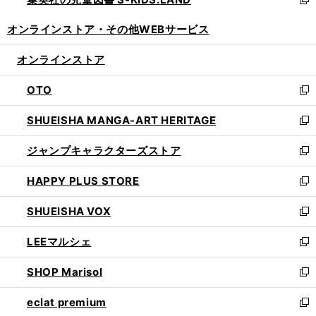
ド
い
新
開
ウ
ウ
し
オンラインストア・
その他WEBサービス
く
で
ィ
い
開
ン
ウ
オンラインストア
く
ド
ィ
ウ
ン
OTO
で
ド
新
開
ウ
し
SHUEISHA MANGA-ART HERITAGE
く
で
い
新
開
ウ
し
ジャンプキャラクターズストア
く
ィ
い
新
ン
ウ
し
HAPPY PLUS STORE
ド
ィ
い
新
ウ
ン
ウ
し
SHUEISHA VOX
で
ド
ィ
い
新
開
ウ
ン
ウ
し
LEEマルシェ
く
で
ド
ィ
い
新
開
ウ
ン
ウ
し
SHOP Marisol
く
で
ド
ィ
い
新
開
ウ
ン
ウ
し
eclat premium
く
で
ド
ィ
い
新