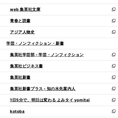
ン
ウ
し
web 集英社文庫
ド
ィ
い
新
ウ
ン
ウ
し
青春と読書
で
ド
ィ
い
新
開
ウ
ン
ウ
し
アジア人物史
く
で
ド
ィ
い
新
開
ウ
ン
ウ
し
学芸・ノンフィクション・新書
く
で
ド
ィ
い
開
ウ
ン
ウ
集英社学芸部 - 学芸・ノンフィクション
く
で
ド
ィ
新
開
ウ
ン
し
集英社ビジネス書
く
で
ド
い
新
開
ウ
ウ
し
集英社新書
く
で
ィ
い
新
開
ン
ウ
し
集英社新書プラス - 知の水先案内人
く
ド
ィ
い
新
ウ
ン
ウ
し
1日5分で、明日は変わる よみタイ yomitai
で
ド
ィ
い
新
開
ウ
ン
ウ
し
kotoba
く
で
ド
ィ
い
新
開
ウ
ン
ウ
し