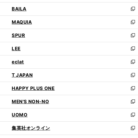
開
ウ
し
BAILA
く
ィ
い
新
ン
ウ
し
MAQUIA
ド
ィ
い
新
ウ
ン
ウ
し
SPUR
で
ド
ィ
い
新
開
ウ
ン
ウ
し
LEE
く
で
ド
ィ
い
新
開
ウ
ン
ウ
し
eclat
く
で
ド
ィ
い
新
開
ウ
ン
ウ
し
T JAPAN
く
で
ド
ィ
い
新
開
ウ
ン
ウ
し
HAPPY PLUS ONE
く
で
ド
ィ
い
新
開
ウ
ン
ウ
し
MEN'S NON-NO
く
で
ド
ィ
い
新
開
ウ
ン
ウ
し
UOMO
く
で
ド
ィ
い
新
開
ウ
ン
ウ
し
集英社オンライン
く
で
ド
ィ
い
新
開
ウ
ン
ウ
し