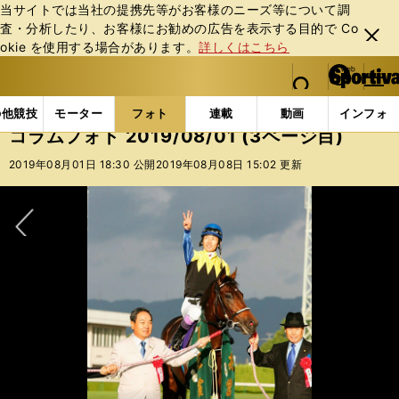
当サイトでは当社の提携先等がお客様のニーズ等について調
査・分析したり、お客様にお勧めの広告を表⽰する⽬的で Co
閉じ
okie を使⽤する場合があります。
詳しくはこちら
る
マイペ
web Sportiva (webスポルティーバ)
検索
メニュ
we
ー
フォトギャラリー
コラムフォト
コラムフォト 2019/
b
ジ
の他競技
モーター
フォト
連載
動画
インフォ
ス
コラムフォト 2019/08/01 (3ページ目)
ポ
ル
2019年08月01日 18:30 公開
2019年08月08日 15:02 更新
テ
ィ
ー
バ
次へ