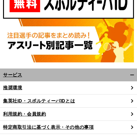
サービス
開
く/
推奨環境
閉
じ
集英社ID・スポルティーバIDとは
る
利用規約・会員規約
特定商取引法に基づく表示・その他の事項