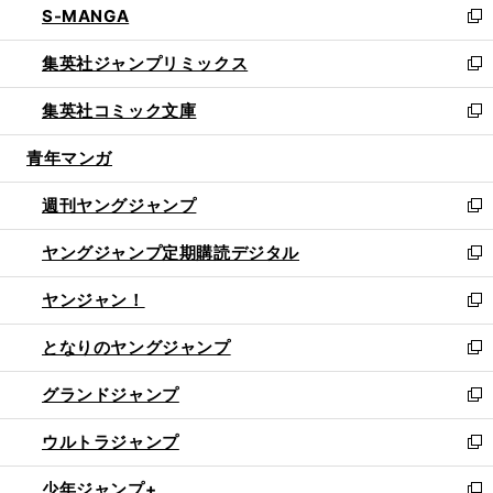
S-MANGA
く
で
ド
ィ
い
新
開
ウ
ン
ウ
し
集英社ジャンプリミックス
く
で
ド
ィ
い
新
開
ウ
ン
ウ
し
集英社コミック文庫
く
で
ド
ィ
い
新
開
ウ
ン
ウ
し
青年マンガ
く
で
ド
ィ
い
開
ウ
ン
ウ
週刊ヤングジャンプ
く
で
ド
ィ
新
開
ウ
ン
し
ヤングジャンプ定期購読デジタル
く
で
ド
い
新
開
ウ
ウ
し
ヤンジャン！
く
で
ィ
い
新
開
ン
ウ
し
となりのヤングジャンプ
く
ド
ィ
い
新
ウ
ン
ウ
し
グランドジャンプ
で
ド
ィ
い
新
開
ウ
ン
ウ
し
ウルトラジャンプ
く
で
ド
ィ
い
新
開
ウ
ン
ウ
し
少年ジャンプ+
く
で
ド
ィ
い