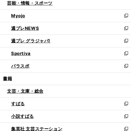
芸能・情報・スポーツ
く
で
ド
ィ
い
開
ウ
ン
ウ
Myojo
く
で
ド
ィ
新
開
ウ
ン
し
週プレNEWS
く
で
ド
い
新
開
ウ
ウ
し
週プレ グラジャパ!
く
で
ィ
い
新
開
ン
ウ
し
Sportiva
く
ド
ィ
い
新
ウ
ン
ウ
し
パラスポ
で
ド
ィ
い
新
開
ウ
ン
ウ
し
書籍
く
で
ド
ィ
い
開
ウ
ン
ウ
文芸・文庫・総合
く
で
ド
ィ
開
ウ
ン
すばる
く
で
ド
新
開
ウ
し
小説すばる
く
で
い
新
開
ウ
し
集英社 文芸ステーション
く
ィ
い
新