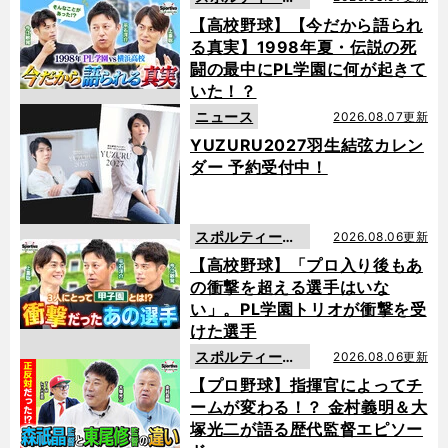
動画
【高校野球】【今だから語られ
る真実】1998年夏・伝説の死
闘の最中にPL学園に何が起きて
いた！？
ニュース
2026.08.07更新
YUZURU2027羽生結弦カレン
ダー 予約受付中！
スポルティーバ
2026.08.06更新
動画
【高校野球】「プロ入り後もあ
の衝撃を超える選手はいな
い」。PL学園トリオが衝撃を受
けた選手
スポルティーバ
2026.08.06更新
動画
【プロ野球】指揮官によってチ
ームが変わる！？ 金村義明＆大
塚光二が語る歴代監督エピソー