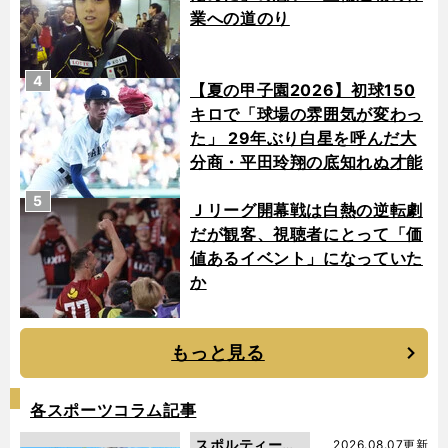
業への道のり
4
【夏の甲子園2026】初球150
キロで「球場の雰囲気が変わっ
た」 29年ぶり白星を呼んだ大
分商・平田玲翔の底知れぬ才能
5
Ｊリーグ開幕戦は白熱の逆転劇
だが観客、視聴者にとって「価
値あるイベント」になっていた
か
もっと見る
各スポーツコラム記事
スポルティーバ
2026.08.07更新