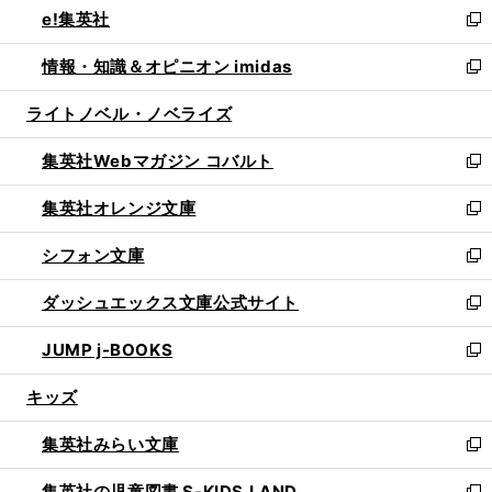
e!集英社
く
で
ド
ィ
い
新
開
ウ
ン
ウ
し
情報・知識＆オピニオン imidas
く
で
ド
ィ
い
新
開
ウ
ン
ウ
し
ライトノベル・ノベライズ
く
で
ド
ィ
い
開
ウ
ン
ウ
集英社Webマガジン コバルト
く
で
ド
ィ
新
開
ウ
ン
し
集英社オレンジ文庫
く
で
ド
い
新
開
ウ
ウ
し
シフォン文庫
く
で
ィ
い
新
開
ン
ウ
し
ダッシュエックス文庫公式サイト
く
ド
ィ
い
新
ウ
ン
ウ
し
JUMP j-BOOKS
で
ド
ィ
い
新
開
ウ
ン
ウ
し
キッズ
く
で
ド
ィ
い
開
ウ
ン
ウ
集英社みらい文庫
く
で
ド
ィ
新
開
ウ
ン
し
集英社の児童図書 S-KIDS.LAND
く
で