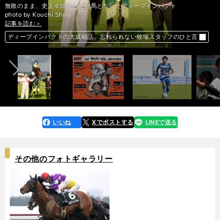
無敗のまま、史上６頭目の三冠馬となったディープインパクト
photo by Kouchi Shinji
記事を読む＞
記事を読む＞
記事を読む＞
記事を読む＞
記事を読む＞
前へ
昨夏からメンタル強化も実らず。高校ＢＩＧ４・西純矢は美しく負けた
乾貴士が「我が家」エイバルに復帰。兄貴に戻れるのは高い評価の証だ
ディープインパクトの大成秘話。忘れられない牧場スタッフのひと言
【木村和久連載】激増するセルフプレーでの「特別ルール」の設定を！
柴崎岳、岡崎慎司が戦うスペイン２部は、天国と地獄が隣り合わせ
いいね
Xでポストする
LINEで送る
line
faceboo
x
k
その他のフォトギャラリー