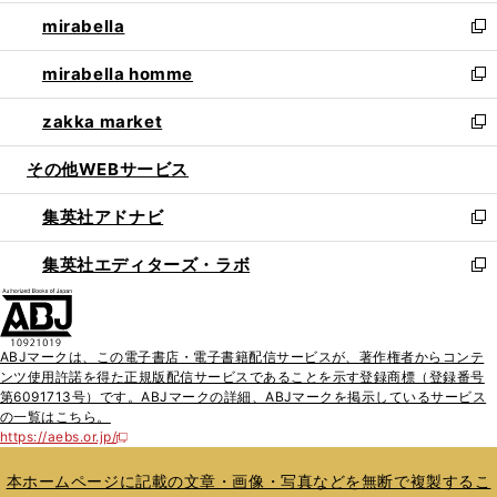
開
ウ
ン
ウ
し
mirabella
く
で
ド
ィ
い
新
開
ウ
ン
ウ
し
mirabella homme
く
で
ド
ィ
い
新
開
ウ
ン
ウ
し
zakka market
く
で
ド
ィ
い
新
開
ウ
ン
ウ
し
その他WEBサービス
く
で
ド
ィ
い
開
ウ
ン
ウ
集英社アドナビ
く
で
ド
ィ
新
開
ウ
ン
し
集英社エディターズ・ラボ
く
で
ド
い
新
開
ウ
ウ
し
く
で
ィ
い
開
ン
ウ
ABJマークは、この電子書店・電子書籍配信サービスが、著作権者からコンテ
く
ド
ィ
ンツ使用許諾を得た正規版配信サービスであることを示す登録商標（登録番号
ウ
ン
第6091713号）です。ABJマークの詳細、ABJマークを掲示しているサービス
で
ド
の一覧はこちら。
開
ウ
https://aebs.or.jp/
新
く
で
し
い
開
本ホームページに記載の文章・画像・写真などを無断で複製するこ
ウ