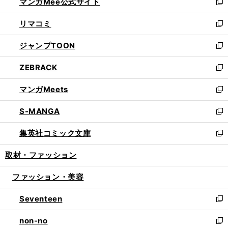
マンガMee公式サイト
く
ド
ィ
い
新
ウ
ン
ウ
し
リマコミ
で
ド
ィ
い
新
開
ウ
ン
ウ
し
ジャンプTOON
く
で
ド
ィ
い
新
開
ウ
ン
ウ
し
ZEBRACK
く
で
ド
ィ
い
新
開
ウ
ン
ウ
し
マンガMeets
く
で
ド
ィ
い
新
開
ウ
ン
ウ
し
S-MANGA
く
で
ド
ィ
い
新
開
ウ
ン
ウ
し
集英社コミック文庫
く
で
ド
ィ
い
新
開
ウ
ン
ウ
し
取材・ファッション
く
で
ド
ィ
い
開
ウ
ン
ウ
ファッション・美容
く
で
ド
ィ
開
ウ
ン
Seventeen
く
で
ド
新
開
ウ
し
non-no
く
で
い
新