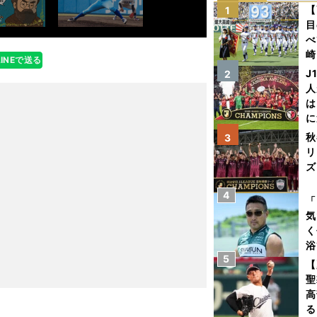
【
1
目
べ
崎
LINEで送る
「
J
2
て
人
は
に
と
秋
3
リ
ズ
4
を
「
気
く
浴
5
太
【
ァ
聖
高
る