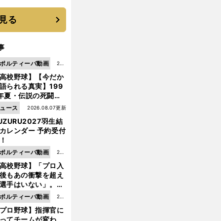
 それでもプロではな
大学進学を選ぶ理由
見る
事
ポルティーバ動画
202
高校野球】【今だか
6.0
語られる真実】199
8.0
年夏・伝説の死闘の
7更
中にPL学園に何が起
ュース
2026.08.07更新
新
ていた！？
UZURU2027羽生結
カレンダー 予約受付
！
ポルティーバ動画
202
高校野球】「プロ入
6.0
後もあの衝撃を超え
8.0
選手はいない」。PL
6更
園トリオが衝撃を受
ポルティーバ動画
202
新
た選手
プロ野球】指揮官に
6.0
ってチームが変わ