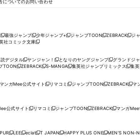
告についてのお問い合わせ
プ
最強ジャンプ
少年ジャンプ+
ジャンプTOON
ZEBRACK
ジ
新
新
新
新
新
英社コミック文庫
し
新
し
し
し
し
い
い
し
い
い
い
ウ
ウ
い
ウ
ウ
ウ
購読デジタル
ヤンジャン！
となりのヤングジャンプ
グランドジ
新
新
新
ィ
ィ
ウ
ィ
ィ
ィ
プTOON
ZEBRACK
S-MANGA
集英社ジャンプリミックス
集英
新
し
新
し
新
し
新
ン
ン
ィ
ン
ン
ン
し
い
し
い
し
い
し
ド
ド
ン
ド
ド
ド
い
ウ
い
ウ
い
ウ
い
ウ
ウ
ド
ウ
ウ
ウ
マンガMee公式サイト
リマコミ
ジャンプTOON
ZEBRACK
マン
新
新
新
新
ウ
ィ
ウ
ィ
ウ
ィ
ウ
で
で
ウ
で
で
で
し
し
し
し
し
ィ
ン
ィ
ン
ィ
ン
ィ
開
開
で
開
開
開
い
い
い
い
い
ン
ド
ン
ド
ン
ド
ン
く
く
開
く
く
く
ウ
ウ
ウ
ウ
ウ
ド
ウ
ド
ウ
ド
ウ
ド
ee公式サイト
リマコミ
ジャンプTOON
ZEBRACK
マンガMeet
く
新
新
新
新
ィ
ィ
ィ
ィ
ィ
ウ
で
ウ
で
ウ
で
ウ
し
し
し
し
ン
ン
ン
ン
ン
で
開
で
開
で
開
で
い
い
い
い
ド
ド
ド
ド
ド
開
く
開
く
開
く
開
ウ
ウ
ウ
ウ
ウ
ウ
ウ
ウ
ウ
PUR
LEE
eclat
T JAPAN
HAPPY PLUS ONE
MEN'S NON-
く
く
く
く
新
新
新
新
新
ィ
ィ
ィ
ィ
で
で
で
で
で