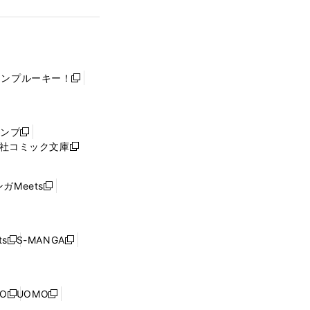
ャンプルーキー！
新
し
い
ウ
ャンプ
新
ィ
社コミック文庫
し
新
ン
い
し
ド
ウ
い
ウ
ガMeets
新
ィ
ウ
で
し
ン
ィ
開
い
ド
ン
く
ウ
ウ
ド
s
S-MANGA
新
新
ィ
で
ウ
し
し
ン
開
で
い
い
ド
く
開
ウ
ウ
ウ
NO
UOMO
く
新
新
ィ
ィ
で