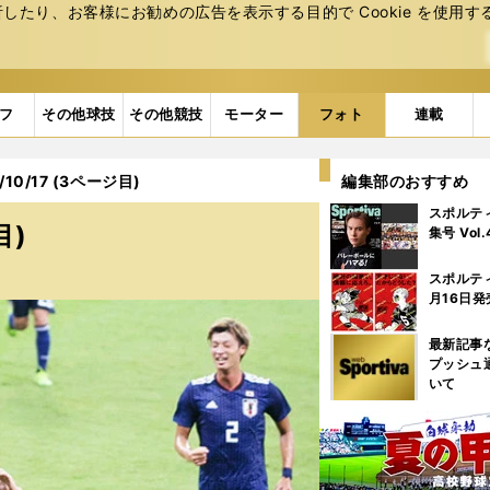
たり、お客様にお勧めの広告を表⽰する⽬的で Cookie を使⽤す
フ
その他球技
その他競技
モーター
フォト
連載
10/17 (3ページ目)
編集部のおすすめ
スポルテ
目)
集号 Vol
スポルテ
月16日発
最新記事
プッシュ
いて