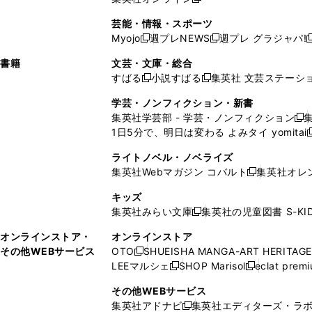
し
新
し
し
し
ン
ィ
ン
ン
開
で
開
で
い
し
い
い
い
ド
ン
ド
ド
芸能・情報・スポーツ
く
開
く
開
ウ
い
ウ
ウ
ウ
ウ
ド
ウ
ウ
Myojo
週プレNEWS
週プレ グラジャパ!
く
く
新
新
新
ィ
ウ
ィ
ィ
ィ
で
ウ
で
で
し
し
ン
ィ
ン
ン
ン
書籍
文芸・文庫・総合
開
で
開
開
い
い
ド
ン
ド
ド
ド
すばる
小説すばる
集英社 文芸ステーシ
く
開
く
く
新
新
ウ
ウ
ウ
ド
ウ
ウ
ウ
く
し
し
ィ
ィ
学芸・ノンフィクション・新書
で
ウ
で
で
で
い
い
ン
ン
集英社学芸部 - 学芸・ノンフィクション
開
で
開
開
開
新
ウ
ウ
ド
ド
1日5分で、明日は変わる よみタイ yomitai
く
開
く
く
く
し
新
ィ
ィ
ウ
ウ
く
い
ン
ン
ライトノベル・ノベライズ
で
で
ウ
ド
ド
集英社Webマガジン コバルト
集英社オレ
開
開
新
ィ
ウ
ウ
く
く
し
ン
キッズ
で
で
い
ド
集英社みらい文庫
集英社の児童図書 S-KID
開
開
新
ウ
ウ
く
く
し
ィ
オンラインストア・
オンラインストア
で
い
ン
その他WEBサービス
OTO
SHUEISHA MANGA-ART HERITAGE
開
新
ウ
ド
LEEマルシェ
SHOP Marisol
eclat prem
く
し
新
新
ィ
ウ
い
し
し
ン
その他WEBサービス
で
ウ
い
い
ド
集英社アドナビ
集英社エディターズ・ラ
開
新