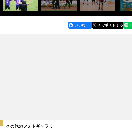
いいね
Xでポストする
line
faceboo
x
k
その他のフォトギャラリー