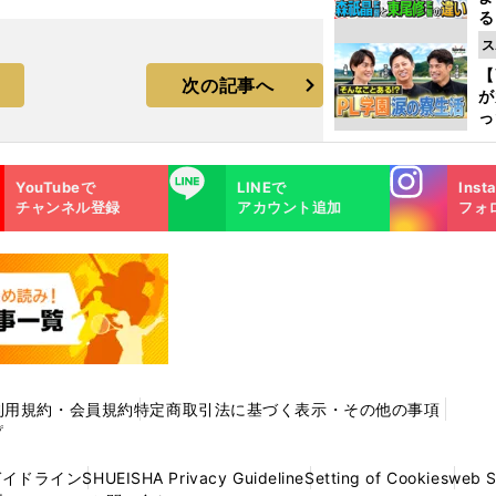
る
光
ス
ピ
【
次の記事へ
が
っ
た
Instagra
LINE
YouTubeで
LINEで
Inst
m
チャンネル登録
アカウント追加
フォ
利用規約・会員規約
特定商取引法に基づく表示・その他の事項
プ
ガイドライン
SHUEISHA Privacy Guideline
Setting of Cookies
web 