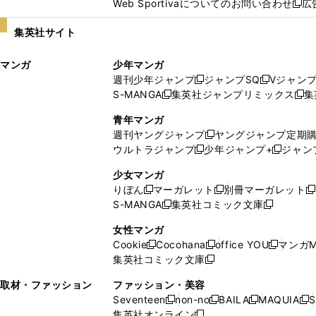
Web Sportivaについてのお問い合わせ
広
し
新
い
し
集英社サイト
ウ
い
ィ
ウ
マンガ
少年マンガ
ン
ィ
週刊少年ジャンプ
ジャンプSQ
Vジャン
ド
ン
新
新
S-MANGA
集英社ジャンプリミックス
集
ウ
ド
新
し
し
新
で
ウ
し
い
い
し
青年マンガ
開
で
い
ウ
ウ
い
週刊ヤングジャンプ
ヤングジャンプ定期
新
く
開
ウ
ィ
ィ
ウ
ウルトラジャンプ
少年ジャンプ+
ジャン
新
し
新
く
ィ
ン
ン
ィ
し
い
し
ン
ド
ド
ン
少女マンガ
い
ウ
い
ド
ウ
ウ
ド
りぼん
マーガレット
別冊マーガレット
新
新
新
ウ
ィ
ウ
ウ
で
で
ウ
S-MANGA
集英社コミック文庫
し
新
し
新
ィ
ン
ィ
で
開
開
で
い
し
い
し
ン
ド
ン
女性マンガ
開
く
く
開
ウ
い
ウ
い
ド
ウ
ド
Cookie
Cocohana
office YOU
マンガM
く
く
新
新
新
ィ
ウ
ィ
ウ
ウ
で
ウ
集英社コミック文庫
し
新
し
し
ン
ィ
ン
ィ
で
開
で
い
し
い
い
ド
ン
ド
ン
取材・ファッション
ファッション・美容
開
く
開
ウ
い
ウ
ウ
ウ
ド
ウ
ド
Seventeen
non-no
BAILA
MAQUIA
S
く
く
新
新
新
新
ィ
ウ
ィ
ィ
で
ウ
で
ウ
集英社オンライン