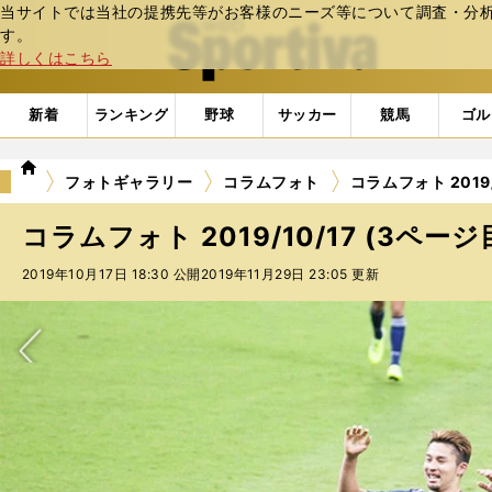
当サイトでは当社の提携先等がお客様のニーズ等について調査・分析し
web Sportiva (webスポルティーバ)
す。
詳しくはこちら
新着
ランキング
野球
サッカー
競馬
ゴル
we
フォトギャラリー
コラムフォト
コラムフォト 2019/
b
ス
コラムフォト 2019/10/17 (3ページ
ポ
ル
2019年10月17日 18:30 公開
2019年11月29日 23:05 更新
テ
ィ
ー
バ
次へ