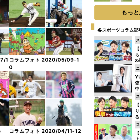
ト
く
もっと
各スポーツコラム記
ス
【
ら
7/1
コラムフォト 2020/05/09-1
8
最
0
ニ
き
Y
弦
中
ス
【
り
る
学
ス
け
3
コラムフォト 2020/04/11-12
【
よ