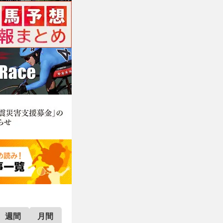
週間
月間