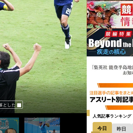
」があっていいかも
の利点も生かし大成長
落とした
好走に期待大！
好調の要因だった
人気記事ランキング
今日
昨日