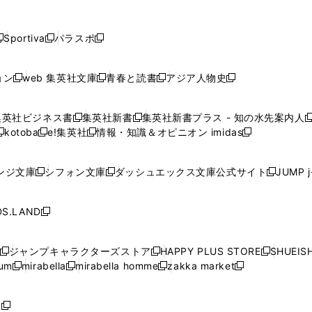
し
し
し
し
し
ン
ン
ン
ン
開
開
開
開
開
い
い
い
い
い
ド
ド
ド
ド
く
く
く
く
く
ウ
ウ
ウ
ウ
ウ
ウ
ウ
ウ
ウ
Sportiva
パラスポ
新
新
ィ
ィ
ィ
ィ
ィ
で
で
で
で
し
し
し
ン
ン
ン
ン
ン
開
開
開
開
い
い
い
ド
ド
ド
ド
ド
ョン
web 集英社文庫
青春と読書
アジア人物史
く
く
く
く
新
新
新
新
ウ
ウ
ウ
ウ
ウ
ウ
ウ
ウ
し
し
し
し
ィ
ィ
ィ
で
で
で
で
で
い
い
い
い
ン
ン
ン
集英社ビジネス書
集英社新書
集英社新書プラス - 知の水先案内人
開
開
開
開
開
新
新
新
ウ
ウ
ウ
ウ
ド
ド
ド
kotoba
e!集英社
情報・知識＆オピニオン imidas
く
く
く
く
く
新
し
新
し
新
ィ
ィ
ィ
ィ
ウ
ウ
ウ
し
し
い
し
い
し
ン
ン
ン
ン
で
で
で
い
い
ウ
い
ウ
い
ド
ド
ド
ド
ンジ文庫
シフォン文庫
ダッシュエックス文庫公式サイト
JUMP 
開
開
開
新
新
新
ウ
ウ
ィ
ウ
ィ
ウ
ウ
ウ
ウ
ウ
く
く
く
し
し
し
ィ
ィ
ン
ィ
ン
ィ
で
で
で
で
い
い
い
ン
ン
ド
ン
ド
ン
S.LAND
開
開
開
開
新
ウ
ウ
ウ
ド
ド
ウ
ド
ウ
ド
く
く
く
く
し
ィ
ィ
ィ
ウ
ウ
で
ウ
で
ウ
い
ン
ン
ン
ジャンプキャラクターズストア
HAPPY PLUS STORE
SHUEIS
で
で
開
で
開
で
新
新
新
ウ
ド
ド
ド
ium
mirabella
mirabella homme
zakka market
開
開
く
開
く
開
し
新
新
新
し
新
し
ィ
ウ
ウ
ウ
く
く
く
く
い
し
し
い
し
し
い
ン
で
で
で
ウ
い
い
ウ
い
い
ウ
ド
ボ
開
開
開
新