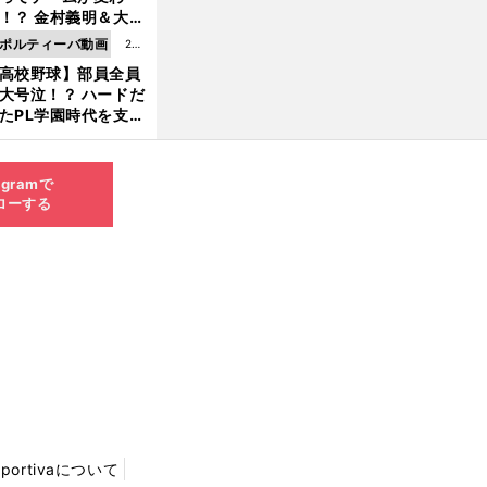
8.0
！？ 金村義明＆大塚
6更
二が語る歴代監督エ
ポルティーバ動画
202
新
ソード
高校野球】部員全員
6.0
大号泣！？ ハードだ
8.0
たPL学園時代を支え
6更
ものとは
新
agramで
ローする
Sportivaについて