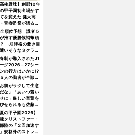
高校野球】創部10年
の甲子園初出場がす
てを変えた 健大高
・青栁監督が語る
機動破壊」はこうし
1全順位予想 識者５
生まれた
が推す優勝候補筆頭
？ J2降格の憂き目
遭いそうな３クラブ
は？
春制が導入されたJ1
ーグ2026－27シー
ンの行方はいかに!?
５人の識者が全順位
大胆予想
お前がラクして生意
だな」「あいつ若い
せに」厳しい言葉を
びせられるも佐藤慎
郎が貫いた誇りとフ
夏の甲子園2026】
ンへの思い
隷クリストファー・
部陸の「２回加速す
」規格外のストレー