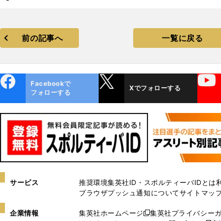
前の記事へ
一覧に戻る
ebo
X
YouTube
Facebookで
Xでフォローする
ok
フォローする
サービス
推奨環境
集英社ID・スポルティーバIDとは
ブラウザプッシュ通知について
サイトマッ
企業情報
集英社ホームページ
集英社プライバシー
新