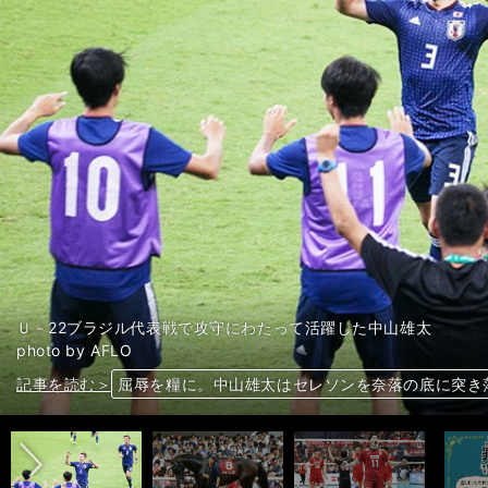
Ｕ－22ブラジル代表戦で攻守にわたって活躍した中山雄太
photo by AFLO
前へ
記事を読む＞
記事を読む＞
記事を読む＞
記事を読む＞
記事を読む＞
【木村和久連載】ミスや罰を消す。「ゆるりゴルフ
横浜高の４番手→ドラフト候補。北山比呂は体育大
屈辱を糧に。中山雄太はセレソンを奈落の底に突き
菊花賞に強いディープインパクト産駒。人気薄でも
日本バレーが28年ぶりの4位と躍進。２つの武器が