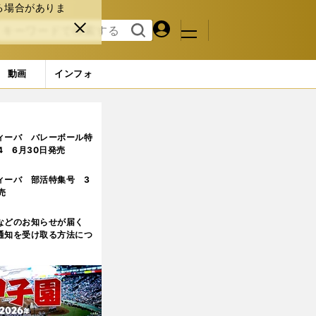
る場合がありま
マイペ
閉じ
検索
メニュ
ー
る
す
ジ
る
動画
インフォ
ィーバ バレーボール特
.4 6月30日発売
ィーバ 部活特集号 3
売
などのお知らせが届く
通知を受け取る方法につ