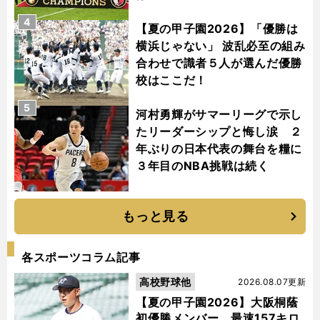
4
【夏の甲子園2026】「優勝は
横浜じゃない」 波乱必至の組み
合わせで識者５人が選んだ優勝
校はここだ！
5
河村勇輝がサマーリーグで示し
たリーダーシップと悔し涙 ２
年ぶりの日本代表の舞台を糧に
３年目のNBA挑戦は続く
もっと見る
各スポーツコラム記事
高校野球他
2026.08.07更新
【夏の甲子園2026】大阪桐蔭
初優勝メンバー、最速157キロ