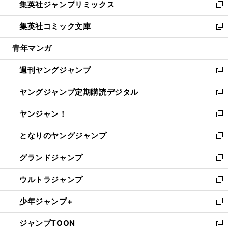
集英社ジャンプリミックス
く
で
ド
ィ
い
新
開
ウ
ン
ウ
し
集英社コミック文庫
く
で
ド
ィ
い
新
開
ウ
ン
ウ
し
青年マンガ
く
で
ド
ィ
い
開
ウ
ン
ウ
週刊ヤングジャンプ
く
で
ド
ィ
新
開
ウ
ン
し
ヤングジャンプ定期購読デジタル
く
で
ド
い
新
開
ウ
ウ
し
ヤンジャン！
く
で
ィ
い
新
開
ン
ウ
し
となりのヤングジャンプ
く
ド
ィ
い
新
ウ
ン
ウ
し
グランドジャンプ
で
ド
ィ
い
新
開
ウ
ン
ウ
し
ウルトラジャンプ
く
で
ド
ィ
い
新
開
ウ
ン
ウ
し
少年ジャンプ+
く
で
ド
ィ
い
新
開
ウ
ン
ウ
し
ジャンプTOON
く
で
ド
ィ
い
新