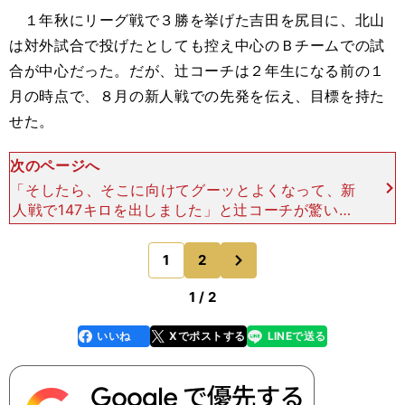
１年秋にリーグ戦で３勝を挙げた吉田を尻目に、北山
は対外試合で投げたとしても控え中心のＢチームでの試
合が中心だった。だが、辻コーチは２年生になる前の１
月の時点で、８月の新人戦での先発を伝え、目標を持た
せた。
次のページへ
「そしたら、そこに向けてグーッとよくなって、新
人戦で147キロを出しました」と辻コーチが驚いた
ように、一気に力を伸ばしてきた。 飛躍が期待さ
れた秋のリーグ戦だったが、試合開始前のブルペン
次
1
2
のページへ
で右肩を痛め、
1 / 2
いいね
Xでポストする
LINEで送る
line
faceboo
x
k