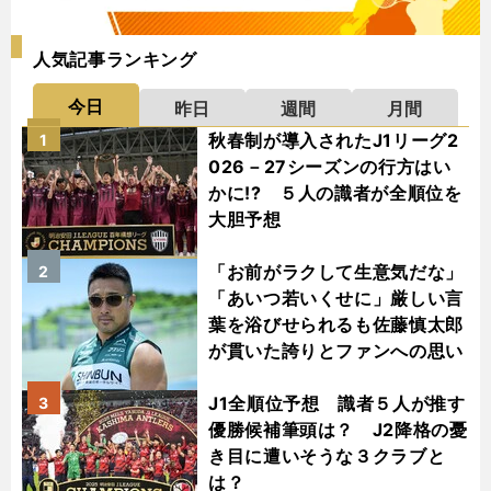
人気記事ランキング
今日
昨日
週間
月間
秋春制が導入されたJ1リーグ2
1
026－27シーズンの行方はい
かに!? ５人の識者が全順位を
大胆予想
「お前がラクして生意気だな」
2
「あいつ若いくせに」厳しい言
葉を浴びせられるも佐藤慎太郎
が貫いた誇りとファンへの思い
J1全順位予想 識者５人が推す
3
優勝候補筆頭は？ J2降格の憂
き目に遭いそうな３クラブと
は？