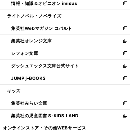
情報・知識＆オピニオン imidas
く
で
ド
ィ
い
新
開
ウ
ン
ウ
し
ライトノベル・ノベライズ
く
で
ド
ィ
い
開
ウ
ン
ウ
集英社Webマガジン コバルト
く
で
ド
ィ
新
開
ウ
ン
し
集英社オレンジ文庫
く
で
ド
い
新
開
ウ
ウ
し
シフォン文庫
く
で
ィ
い
新
開
ン
ウ
し
ダッシュエックス文庫公式サイト
く
ド
ィ
い
新
ウ
ン
ウ
し
JUMP j-BOOKS
で
ド
ィ
い
新
開
ウ
ン
ウ
し
キッズ
く
で
ド
ィ
い
開
ウ
ン
ウ
集英社みらい文庫
く
で
ド
ィ
新
開
ウ
ン
し
集英社の児童図書 S-KIDS.LAND
く
で
ド
い
新
開
ウ
ウ
し
オンラインストア・
その他WEBサービス
く
で
ィ
い