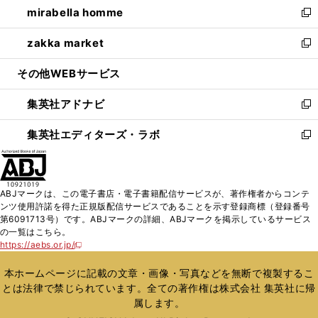
mirabella homme
く
で
ド
ィ
い
新
開
ウ
ン
ウ
し
zakka market
く
で
ド
ィ
い
新
開
ウ
ン
ウ
し
その他WEBサービス
く
で
ド
ィ
い
開
ウ
ン
ウ
集英社アドナビ
く
で
ド
ィ
新
開
ウ
ン
し
集英社エディターズ・ラボ
く
で
ド
い
新
開
ウ
ウ
し
く
で
ィ
い
開
ン
ウ
ABJマークは、この電子書店・電子書籍配信サービスが、著作権者からコンテ
く
ド
ィ
ンツ使用許諾を得た正規版配信サービスであることを示す登録商標（登録番号
ウ
ン
第6091713号）です。ABJマークの詳細、ABJマークを掲示しているサービス
で
ド
の一覧はこちら。
開
ウ
https://aebs.or.jp/
新
く
で
し
い
開
本ホームページに記載の文章・画像・写真などを無断で複製するこ
ウ
く
とは法律で禁じられています。全ての著作権は株式会社 集英社に帰
ィ
属します。
ン
ド