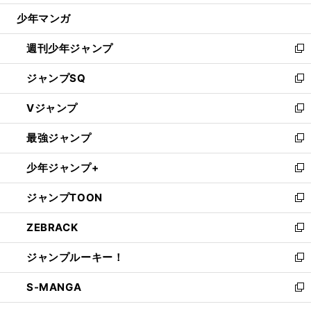
ウ
じ
少年マンガ
で
る
開
週刊少年ジャンプ
く
新
し
ジャンプSQ
い
新
ウ
し
Vジャンプ
ィ
い
新
ン
ウ
し
最強ジャンプ
ド
ィ
い
新
ウ
ン
ウ
し
少年ジャンプ+
で
ド
ィ
い
新
開
ウ
ン
ウ
し
ジャンプTOON
く
で
ド
ィ
い
新
開
ウ
ン
ウ
し
ZEBRACK
く
で
ド
ィ
い
新
開
ウ
ン
ウ
し
ジャンプルーキー！
く
で
ド
ィ
い
新
開
ウ
ン
ウ
し
S-MANGA
く
で
ド
ィ
い
新
開
ウ
ン
ウ
し