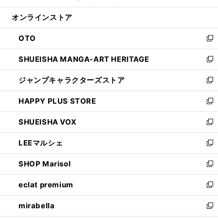
開
ン
ウ
オンラインストア
く
ド
ィ
ウ
ン
OTO
で
ド
新
開
ウ
し
SHUEISHA MANGA-ART HERITAGE
く
で
い
新
開
ウ
し
ジャンプキャラクターズストア
く
ィ
い
新
ン
ウ
し
HAPPY PLUS STORE
ド
ィ
い
新
ウ
ン
ウ
し
SHUEISHA VOX
で
ド
ィ
い
新
開
ウ
ン
ウ
し
LEEマルシェ
く
で
ド
ィ
い
新
開
ウ
ン
ウ
し
SHOP Marisol
く
で
ド
ィ
い
新
開
ウ
ン
ウ
し
eclat premium
く
で
ド
ィ
い
新
開
ウ
ン
ウ
し
mirabella
く
で
ド
ィ
い
新
開
ウ
ン
ウ
し