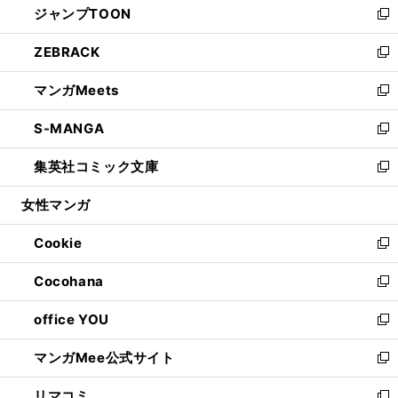
ジャンプTOON
く
で
ド
ィ
い
新
開
ウ
ン
ウ
し
ZEBRACK
く
で
ド
ィ
い
新
開
ウ
ン
ウ
し
マンガMeets
く
で
ド
ィ
い
新
開
ウ
ン
ウ
し
S-MANGA
く
で
ド
ィ
い
新
開
ウ
ン
ウ
し
集英社コミック文庫
く
で
ド
ィ
い
新
開
ウ
ン
ウ
し
女性マンガ
く
で
ド
ィ
い
開
ウ
ン
ウ
Cookie
く
で
ド
ィ
新
開
ウ
ン
し
Cocohana
く
で
ド
い
新
開
ウ
ウ
し
office YOU
く
で
ィ
い
新
開
ン
ウ
し
マンガMee公式サイト
く
ド
ィ
い
新
ウ
ン
ウ
し
リマコミ
で
ド
ィ