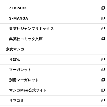
開
ウ
ン
ウ
し
ZEBRACK
く
で
ド
ィ
い
新
開
ウ
ン
ウ
し
S-MANGA
く
で
ド
ィ
い
新
開
ウ
ン
ウ
し
集英社ジャンプリミックス
く
で
ド
ィ
い
新
開
ウ
ン
ウ
し
集英社コミック文庫
く
で
ド
ィ
い
新
開
ウ
ン
ウ
し
少女マンガ
く
で
ド
ィ
い
開
ウ
ン
ウ
りぼん
く
で
ド
ィ
新
開
ウ
ン
し
マーガレット
く
で
ド
い
新
開
ウ
ウ
し
別冊マーガレット
く
で
ィ
い
新
開
ン
ウ
し
マンガMee公式サイト
く
ド
ィ
い
新
ウ
ン
ウ
し
リマコミ
で
ド
ィ
い
新
開
ウ
ン
ウ
し