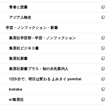
ウ
ン
ウ
し
青春と読書
で
ド
ィ
い
新
開
ウ
ン
ウ
し
アジア人物史
く
で
ド
ィ
い
新
開
ウ
ン
ウ
し
学芸・ノンフィクション・新書
く
で
ド
ィ
い
開
ウ
ン
ウ
集英社学芸部 - 学芸・ノンフィクション
く
で
ド
ィ
新
開
ウ
ン
し
集英社ビジネス書
く
で
ド
い
新
開
ウ
ウ
し
集英社新書
く
で
ィ
い
新
開
ン
ウ
し
集英社新書プラス - 知の水先案内人
く
ド
ィ
い
新
ウ
ン
ウ
し
1日5分で、明日は変わる よみタイ yomitai
で
ド
ィ
い
新
開
ウ
ン
ウ
し
kotoba
く
で
ド
ィ
い
新
開
ウ
ン
ウ
し
e!集英社
く
で
ド
ィ
い
新
開
ウ
ン
ウ
し