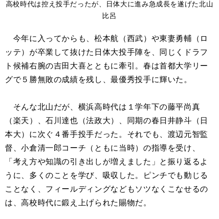
高校時代は控え投手だったが、日体大に進み急成長を遂げた北山
比呂
今年に入ってからも、松本航（西武）や東妻勇輔（ロ
ッテ）が卒業して抜けた日体大投手陣を、同じくドラフ
ト候補右腕の吉田大喜とともに牽引。春は首都大学リー
グで５勝無敗の成績を残し、最優秀投手に輝いた。
そんな北山だが、横浜高時代は１学年下の藤平尚真
（楽天）、石川達也（法政大）、同期の春日井静斗（日
本大）に次ぐ４番手投手だった。それでも、渡辺元智監
督、小倉清一郎コーチ（ともに当時）の指導を受け、
「考え方や知識の引き出しが増えました」と振り返るよ
うに、多くのことを学び、吸収した。ピンチでも動じる
ことなく、フィールディングなどもソツなくこなせるの
は、高校時代に鍛え上げられた賜物だ。