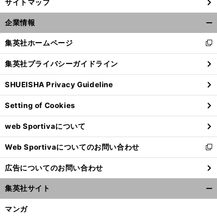
サイトマップ
企業情報
開
く/
集英社ホームページ
新
閉
し
じ
集英社プライバシーガイドライン
い
る
ウ
SHUEISHA Privacy Guideline
ィ
ン
Setting of Cookies
ド
ウ
web Sportivaについて
で
開
Web Sportivaについてのお問い合わせ
く
新
し
広告についてのお問い合わせ
い
ウ
集英社サイト
ィ
開
ン
く/
マンガ
ド
閉