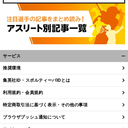
サービス
開
く/
推奨環境
。
前
閉
へ
2
18
じ
集英社ID・スポルティーバIDとは
る
利用規約・会員規約
特定商取引法に基づく表示・その他の事項
ブラウザプッシュ通知について