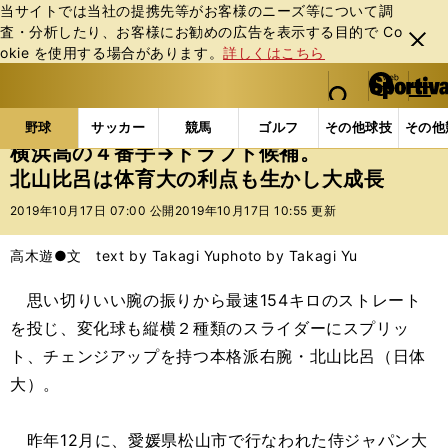
当サイトでは当社の提携先等がお客様のニーズ等について調
査・分析したり、お客様にお勧めの広告を表⽰する⽬的で Co
閉じ
okie を使⽤する場合があります。
詳しくはこちら
る
マイペ
web Sportiva (webスポルティーバ)
検索
メニュ
we
ー
野球の記事一覧
高校野球他
横浜高の４番手→ドラ
b
ジ
野球
サッカー
競馬
ゴルフ
その他球技
その他
ス
横浜高の４番手→ドラフト候補。
ポ
北山比呂は体育大の利点も生かし大成長
ル
テ
2019年10月17日 07:00 公開
2019年10月17日 10:55 更新
ィ
ー
高木遊●文 text by Takagi Yu
photo by Takagi Yu
バ
思い切りいい腕の振りから最速154キロのストレート
を投じ、変化球も縦横２種類のスライダーにスプリッ
ト、チェンジアップを持つ本格派右腕・北山比呂（日体
大）。
昨年12月に、愛媛県松山市で行なわれた侍ジャパン大