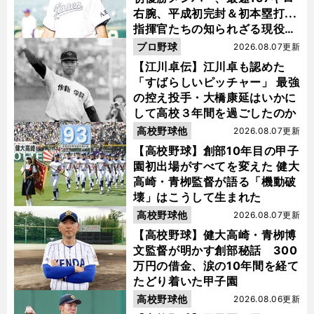
右腕、平成初完封＆初本塁打...
指揮官たちの知られざる現役時
代
プロ野球
2026.08.07更新
【江川卓伝】江川卓も認めた
「すばらしいピッチャー」 最強
の控え投手・大橋康延はいかに
して高校３年間を過ごしたのか
高校野球他
2026.08.07更新
【高校野球】創部10年目の甲子
園初出場がすべてを変えた 健大
高崎・青栁監督が語る「機動破
壊」はこうして生まれた
高校野球他
2026.08.07更新
【高校野球】健大高崎・青栁博
文監督が明かす創部秘話 300
万円の借金、涙の10年間を経て
たどり着いた甲子園
高校野球他
2026.08.06更新