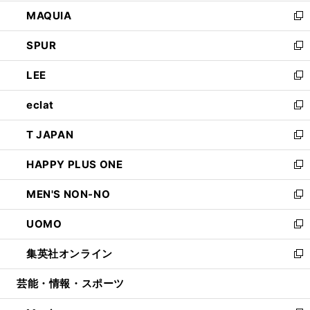
ン
ウ
し
MAQUIA
ド
ィ
い
新
ウ
ン
ウ
し
SPUR
で
ド
ィ
い
新
開
ウ
ン
ウ
し
LEE
く
で
ド
ィ
い
新
開
ウ
ン
ウ
し
eclat
く
で
ド
ィ
い
新
開
ウ
ン
ウ
し
T JAPAN
く
で
ド
ィ
い
新
開
ウ
ン
ウ
し
HAPPY PLUS ONE
く
で
ド
ィ
い
新
開
ウ
ン
ウ
し
MEN'S NON-NO
く
で
ド
ィ
い
新
開
ウ
ン
ウ
し
UOMO
く
で
ド
ィ
い
新
開
ウ
ン
ウ
し
集英社オンライン
く
で
ド
ィ
い
新
開
ウ
ン
ウ
し
芸能・情報・スポーツ
く
で
ド
ィ
い
開
ウ
ン
ウ