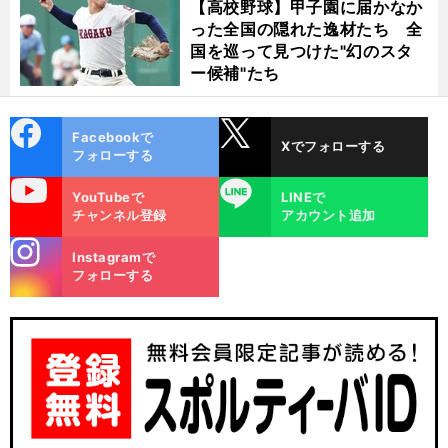
【高校野球】甲子園に届かなか
った全国の隠れた逸材たち 全
国を巡って見つけた"幻のスタ
ー候補"たち
cebo
X
Facebookで
Xでフォローする
ok
フォローする
uTube
LINE
YouTubeで
LINEで
チャンネル登録
アカウント追加
stagra
Instagramで
m
フォローする