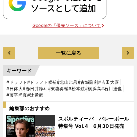
Googleの「優先ソース」について
一覧に戻る
キーワード
#ドラフト
#ドラフト候補
#北山比呂
#古城隆利
#吉田大喜
#日体大
#春日井静斗
#東妻勇輔
#松本航
#横浜高
#石川達也
#藤平尚真
#辻孟彦
編集部のおすすめ
スポルティーバ バレーボール
特集号 Vol.4 6月30日発売