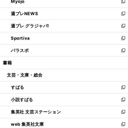
Myojo
く
で
ド
ィ
新
開
ウ
ン
し
週プレNEWS
く
で
ド
い
新
開
ウ
ウ
し
週プレ グラジャパ!
く
で
ィ
い
新
開
ン
ウ
し
Sportiva
く
ド
ィ
い
新
ウ
ン
ウ
し
パラスポ
で
ド
ィ
い
新
開
ウ
ン
ウ
し
書籍
く
で
ド
ィ
い
開
ウ
ン
ウ
文芸・文庫・総合
く
で
ド
ィ
開
ウ
ン
すばる
く
で
ド
新
開
ウ
し
小説すばる
く
で
い
新
開
ウ
し
集英社 文芸ステーション
く
ィ
い
新
ン
ウ
し
web 集英社文庫
ド
ィ
い
新