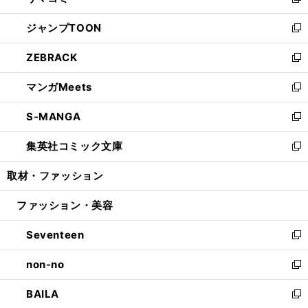
い
新
開
ウ
ン
ウ
し
ジャンプTOON
く
で
ド
ィ
い
新
開
ウ
ン
ウ
し
ZEBRACK
く
で
ド
ィ
い
新
開
ウ
ン
ウ
し
マンガMeets
く
で
ド
ィ
い
新
開
ウ
ン
ウ
し
S-MANGA
く
で
ド
ィ
い
新
開
ウ
ン
ウ
し
集英社コミック文庫
く
で
ド
ィ
い
新
開
ウ
ン
ウ
し
取材・ファッション
く
で
ド
ィ
い
開
ウ
ン
ウ
ファッション・美容
く
で
ド
ィ
開
ウ
ン
Seventeen
く
で
ド
新
開
ウ
し
non-no
く
で
い
新
開
ウ
し
BAILA
く
ィ
い
新