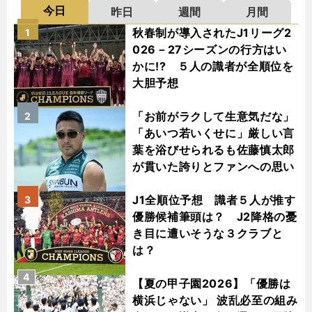
今日
昨日
週間
月間
秋春制が導入されたJ1リーグ2
1
026－27シーズンの行方はい
かに!? ５人の識者が全順位を
大胆予想
「お前がラクして生意気だな」
2
「あいつ若いくせに」厳しい言
葉を浴びせられるも佐藤慎太郎
が貫いた誇りとファンへの思い
J1全順位予想 識者５人が推す
3
優勝候補筆頭は？ J2降格の憂
き目に遭いそうな３クラブと
は？
4
【夏の甲子園2026】「優勝は
横浜じゃない」 波乱必至の組み