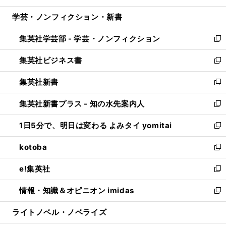
開
ウ
ン
ウ
し
学芸・ノンフィクション・新書
く
で
ド
ィ
い
開
ウ
ン
ウ
集英社学芸部 - 学芸・ノンフィクション
く
で
ド
ィ
新
開
ウ
ン
し
集英社ビジネス書
く
で
ド
い
新
開
ウ
ウ
し
集英社新書
く
で
ィ
い
新
開
ン
ウ
し
集英社新書プラス - 知の水先案内人
く
ド
ィ
い
新
ウ
ン
ウ
し
1日5分で、明日は変わる よみタイ yomitai
で
ド
ィ
い
新
開
ウ
ン
ウ
し
kotoba
く
で
ド
ィ
い
新
開
ウ
ン
ウ
し
e!集英社
く
で
ド
ィ
い
新
開
ウ
ン
ウ
し
情報・知識＆オピニオン imidas
く
で
ド
ィ
い
新
開
ウ
ン
ウ
し
ライトノベル・ノベライズ
く
で
ド
ィ
い
開
ウ
ン
ウ