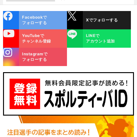
cebo
X
Facebookで
Xでフォローする
ok
フォローする
uTube
LINE
YouTubeで
LINEで
チャンネル登録
アカウント追加
stagra
Instagramで
m
フォローする