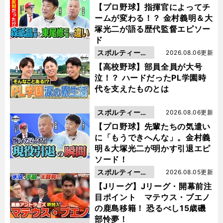
動画
【プロ野球】指揮官によってチ
ームが変わる！？ 金村義明＆大
塚光二が語る歴代監督エピソー
ド
スポルティーバ
2026.08.06更新
動画
【高校野球】部員全員が大号
泣！？ ハードだったPL学園時
代を支えたものとは
スポルティーバ
2026.08.06更新
動画
【プロ野球】先輩たちの気遣い
に「もうできへんな」。金村義
明＆大塚光二が明かす引退エピ
ソード！
スポルティーバ
2026.08.05更新
動画
【Jリーグ】Jリーグ・開幕前注
目ポイント マテウス・ブエノ
の鹿島移籍！ 恐るべし15歳磯
部怜夢！