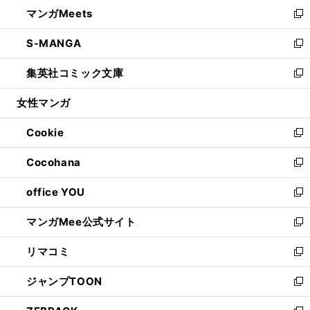
ウ
し
マンガMeets
く
で
ド
ィ
い
新
開
ウ
ン
ウ
し
S-MANGA
く
で
ド
ィ
い
新
開
ウ
ン
ウ
し
集英社コミック文庫
く
で
ド
ィ
い
新
開
ウ
ン
ウ
し
女性マンガ
く
で
ド
ィ
い
開
ウ
ン
ウ
Cookie
く
で
ド
ィ
新
開
ウ
ン
し
Cocohana
く
で
ド
い
新
開
ウ
ウ
し
office YOU
く
で
ィ
い
新
開
ン
ウ
し
マンガMee公式サイト
く
ド
ィ
い
新
ウ
ン
ウ
し
リマコミ
で
ド
ィ
い
新
開
ウ
ン
ウ
し
ジャンプTOON
く
で
ド
ィ
い
新
開
ウ
ン
ウ
し