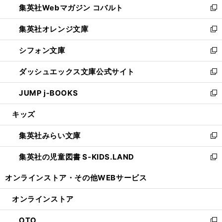
集英社Webマガジン コバルト
く
で
ド
ィ
新
開
ウ
ン
し
集英社オレンジ文庫
く
で
ド
い
新
開
ウ
ウ
し
シフォン文庫
く
で
ィ
い
新
開
ン
ウ
し
ダッシュエックス文庫公式サイト
く
ド
ィ
い
新
ウ
ン
ウ
し
JUMP j-BOOKS
で
ド
ィ
い
新
開
ウ
ン
ウ
し
キッズ
く
で
ド
ィ
い
開
ウ
ン
ウ
集英社みらい文庫
く
で
ド
ィ
新
開
ウ
ン
し
集英社の児童図書 S-KIDS.LAND
く
で
ド
い
新
開
ウ
ウ
し
オンラインストア・
その他WEBサービス
く
で
ィ
い
開
ン
ウ
オンラインストア
く
ド
ィ
ウ
ン
OTO
で
ド