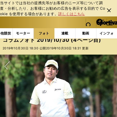
当サイトでは当社の提携先等がお客様のニーズ等について調
査・分析したり、お客様にお勧めの広告を表⽰する⽬的で Co
閉じ
okie を使⽤する場合があります。
詳しくはこちら
る
マイペ
web Sportiva (webスポルティーバ)
検索
メニュ
we
ー
フォトギャラリー
コラムフォト
コラムフォト 2019/
b
ジ
の他競技
モーター
フォト
連載
動画
インフォ
ス
コラムフォト 2019/10/30 (4ページ目)
ポ
ル
2019年10月30日 18:30 公開
2019年10月30日 18:31 更新
テ
ィ
ー
バ
次へ