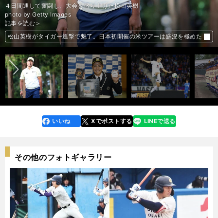
４日間通して奮闘し、大会を盛り上げた松山英樹
記事を読む＞
photo by Getty Images
記事を読む＞
記事を読む＞
記事を読む＞
植田直通はダントツ最下位でもポジティブ「神様が試練を与えてくれた」
前へ
赤星憲広の阪神ドラフト評価は何点？「上位が成長したら１０年安泰」
奥川恭伸が抜けても星稜は強い。守より攻の強力打線で全国制覇を狙う
松山英樹がタイガー追撃で魅了。日本初開催の米ツアーは盛況を極めた
いいね
Xでポストする
LINEで送る
line
faceboo
x
k
その他のフォトギャラリー