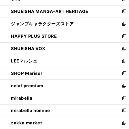
新
開
ウ
し
SHUEISHA MANGA-ART HERITAGE
く
で
い
新
開
ウ
し
ジャンプキャラクターズストア
く
ィ
い
新
ン
ウ
し
HAPPY PLUS STORE
ド
ィ
い
新
ウ
ン
ウ
し
SHUEISHA VOX
で
ド
ィ
い
新
開
ウ
ン
ウ
し
LEEマルシェ
く
で
ド
ィ
い
新
開
ウ
ン
ウ
し
SHOP Marisol
く
で
ド
ィ
い
新
開
ウ
ン
ウ
し
eclat premium
く
で
ド
ィ
い
新
開
ウ
ン
ウ
し
mirabella
く
で
ド
ィ
い
新
開
ウ
ン
ウ
し
mirabella homme
く
で
ド
ィ
い
新
開
ウ
ン
ウ
し
zakka market
く
で
ド
ィ
い
新
開