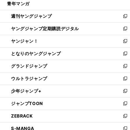
青年マンガ
く
で
ド
ィ
い
開
ウ
ン
ウ
週刊ヤングジャンプ
く
で
ド
ィ
新
開
ウ
ン
し
ヤングジャンプ定期購読デジタル
く
で
ド
い
新
開
ウ
ウ
し
ヤンジャン！
く
で
ィ
い
新
開
ン
ウ
し
となりのヤングジャンプ
く
ド
ィ
い
新
ウ
ン
ウ
し
グランドジャンプ
で
ド
ィ
い
新
開
ウ
ン
ウ
し
ウルトラジャンプ
く
で
ド
ィ
い
新
開
ウ
ン
ウ
し
少年ジャンプ+
く
で
ド
ィ
い
新
開
ウ
ン
ウ
し
ジャンプTOON
く
で
ド
ィ
い
新
開
ウ
ン
ウ
し
ZEBRACK
く
で
ド
ィ
い
新
開
ウ
ン
ウ
し
S-MANGA
く
で
ド
ィ
い
新