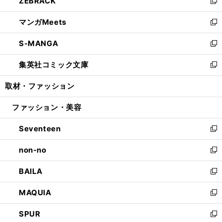
ZEBRACK
く
で
ド
ィ
い
新
開
ウ
ン
ウ
し
マンガMeets
く
で
ド
ィ
い
新
開
ウ
ン
ウ
し
S-MANGA
く
で
ド
ィ
い
新
開
ウ
ン
ウ
し
集英社コミック文庫
く
で
ド
ィ
い
新
開
ウ
ン
ウ
し
取材・ファッション
く
で
ド
ィ
い
開
ウ
ン
ウ
ファッション・美容
く
で
ド
ィ
開
ウ
ン
Seventeen
く
で
ド
新
開
ウ
し
non-no
く
で
い
新
開
ウ
し
BAILA
く
ィ
い
新
ン
ウ
し
MAQUIA
ド
ィ
い
新
ウ
ン
ウ
し
SPUR
で
ド
ィ
い
新