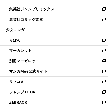
開
ウ
ン
ウ
し
集英社ジャンプリミックス
く
で
ド
ィ
い
新
開
ウ
ン
ウ
し
集英社コミック文庫
く
で
ド
ィ
い
新
開
ウ
ン
ウ
し
少女マンガ
く
で
ド
ィ
い
開
ウ
ン
ウ
りぼん
く
で
ド
ィ
新
開
ウ
ン
し
マーガレット
く
で
ド
い
新
開
ウ
ウ
し
別冊マーガレット
く
で
ィ
い
新
開
ン
ウ
し
マンガMee公式サイト
く
ド
ィ
い
新
ウ
ン
ウ
し
リマコミ
で
ド
ィ
い
新
開
ウ
ン
ウ
し
ジャンプTOON
く
で
ド
ィ
い
新
開
ウ
ン
ウ
し
ZEBRACK
く
で
ド
ィ
い
新
開
ウ
ン