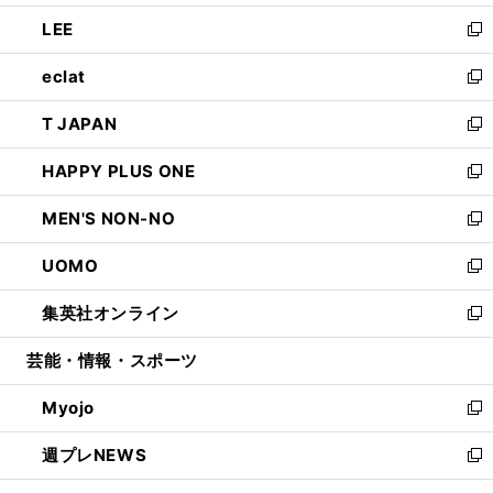
開
ウ
ン
ウ
し
LEE
く
で
ド
ィ
い
新
開
ウ
ン
ウ
し
eclat
く
で
ド
ィ
い
新
開
ウ
ン
ウ
し
T JAPAN
く
で
ド
ィ
い
新
開
ウ
ン
ウ
し
HAPPY PLUS ONE
く
で
ド
ィ
い
新
開
ウ
ン
ウ
し
MEN'S NON-NO
く
で
ド
ィ
い
新
開
ウ
ン
ウ
し
UOMO
く
で
ド
ィ
い
新
開
ウ
ン
ウ
し
集英社オンライン
く
で
ド
ィ
い
新
開
ウ
ン
ウ
し
芸能・情報・スポーツ
く
で
ド
ィ
い
開
ウ
ン
ウ
Myojo
く
で
ド
ィ
新
開
ウ
ン
し
週プレNEWS
く
で
ド
い
新
開
ウ
ウ
し