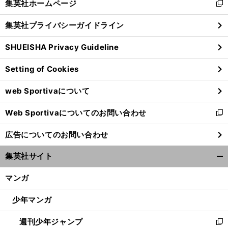
集英社ホームページ
新
閉
し
じ
集英社プライバシーガイドライン
い
る
ウ
SHUEISHA Privacy Guideline
ィ
ン
Setting of Cookies
ド
ウ
web Sportivaについて
で
開
Web Sportivaについてのお問い合わせ
く
新
し
広告についてのお問い合わせ
い
ウ
集英社サイト
ィ
開
ン
く/
マンガ
ド
閉
ウ
じ
少年マンガ
で
る
開
週刊少年ジャンプ
く
新