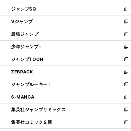
し
ジャンプSQ
い
新
ウ
し
Vジャンプ
ィ
い
新
ン
ウ
し
最強ジャンプ
ド
ィ
い
新
ウ
ン
ウ
し
少年ジャンプ+
で
ド
ィ
い
新
開
ウ
ン
ウ
し
ジャンプTOON
く
で
ド
ィ
い
新
開
ウ
ン
ウ
し
ZEBRACK
く
で
ド
ィ
い
新
開
ウ
ン
ウ
し
ジャンプルーキー！
く
で
ド
ィ
い
新
開
ウ
ン
ウ
し
S-MANGA
く
で
ド
ィ
い
新
開
ウ
ン
ウ
し
集英社ジャンプリミックス
く
で
ド
ィ
い
新
開
ウ
ン
ウ
し
集英社コミック文庫
く
で
ド
ィ
い
新
開
ウ
ン
ウ
し