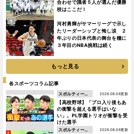
合わせで識者５人が選んだ優勝
校はここだ！
5
河村勇輝がサマーリーグで示し
たリーダーシップと悔し涙 ２
年ぶりの日本代表の舞台を糧に
３年目のNBA挑戦は続く
もっと見る
各スポーツコラム記事
スポルティーバ
2026.08.06更新
動画
【高校野球】「プロ入り後もあ
の衝撃を超える選手はいな
い」。PL学園トリオが衝撃を受
けた選手
スポルティーバ
2026.08.06更新