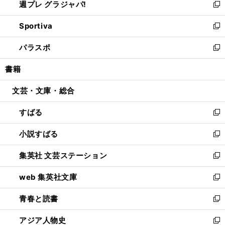
週プレ グラジャパ!
く
で
ィ
い
新
開
ン
ウ
し
Sportiva
く
ド
ィ
い
新
ウ
ン
ウ
し
パラスポ
で
ド
ィ
い
新
開
ウ
ン
ウ
し
書籍
く
で
ド
ィ
い
開
ウ
ン
ウ
文芸・文庫・総合
く
で
ド
ィ
開
ウ
ン
すばる
く
で
ド
新
開
ウ
し
小説すばる
く
で
い
新
開
ウ
し
集英社 文芸ステーション
く
ィ
い
新
ン
ウ
し
web 集英社文庫
ド
ィ
い
新
ウ
ン
ウ
し
青春と読書
で
ド
ィ
い
新
開
ウ
ン
ウ
し
アジア人物史
く
で
ド
ィ
い
新