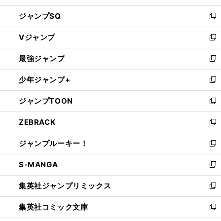
し
ジャンプSQ
い
新
ウ
し
Vジャンプ
ィ
い
新
ン
ウ
し
最強ジャンプ
ド
ィ
い
新
ウ
ン
ウ
し
少年ジャンプ+
で
ド
ィ
い
新
開
ウ
ン
ウ
し
ジャンプTOON
く
で
ド
ィ
い
新
開
ウ
ン
ウ
し
ZEBRACK
く
で
ド
ィ
い
新
開
ウ
ン
ウ
し
ジャンプルーキー！
く
で
ド
ィ
い
新
開
ウ
ン
ウ
し
S-MANGA
く
で
ド
ィ
い
新
開
ウ
ン
ウ
し
集英社ジャンプリミックス
く
で
ド
ィ
い
新
開
ウ
ン
ウ
し
集英社コミック文庫
く
で
ド
ィ
い
新
開
ウ
ン
ウ
し