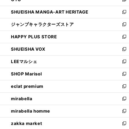
ド
新
開
ウ
し
SHUEISHA MANGA-ART HERITAGE
く
で
い
新
開
ウ
し
ジャンプキャラクターズストア
く
ィ
い
新
ン
ウ
し
HAPPY PLUS STORE
ド
ィ
い
新
ウ
ン
ウ
し
SHUEISHA VOX
で
ド
ィ
い
新
開
ウ
ン
ウ
し
LEEマルシェ
く
で
ド
ィ
い
新
開
ウ
ン
ウ
し
SHOP Marisol
く
で
ド
ィ
い
新
開
ウ
ン
ウ
し
eclat premium
く
で
ド
ィ
い
新
開
ウ
ン
ウ
し
mirabella
く
で
ド
ィ
い
新
開
ウ
ン
ウ
し
mirabella homme
く
で
ド
ィ
い
新
開
ウ
ン
ウ
し
zakka market
く
で
ド
ィ
い
新