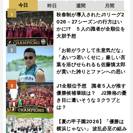
今日
昨日
週間
月間
秋春制が導入されたJ1リーグ2
1
026－27シーズンの行方はい
かに!? ５人の識者が全順位を
大胆予想
「お前がラクして生意気だな」
2
「あいつ若いくせに」厳しい言
葉を浴びせられるも佐藤慎太郎
が貫いた誇りとファンへの思い
J1全順位予想 識者５人が推す
3
優勝候補筆頭は？ J2降格の憂
き目に遭いそうな３クラブと
は？
4
【夏の甲子園2026】「優勝は
横浜じゃない」 波乱必至の組み