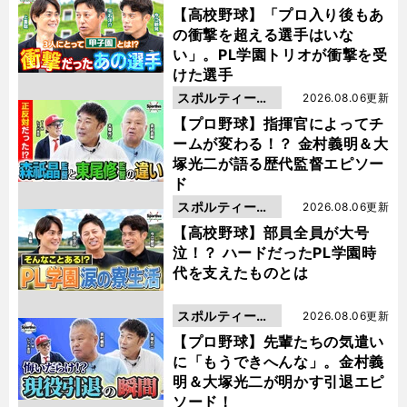
動画
【高校野球】「プロ入り後もあ
の衝撃を超える選手はいな
い」。PL学園トリオが衝撃を受
けた選手
スポルティーバ
2026.08.06更新
動画
【プロ野球】指揮官によってチ
ームが変わる！？ 金村義明＆大
塚光二が語る歴代監督エピソー
ド
スポルティーバ
2026.08.06更新
動画
【高校野球】部員全員が大号
泣！？ ハードだったPL学園時
代を支えたものとは
スポルティーバ
2026.08.06更新
動画
【プロ野球】先輩たちの気遣い
に「もうできへんな」。金村義
明＆大塚光二が明かす引退エピ
ソード！