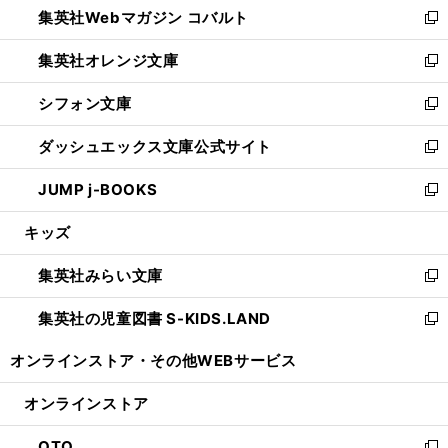
集英社Webマガジン コバルト
く
で
ド
ィ
新
開
ウ
ン
し
集英社オレンジ文庫
く
で
ド
い
新
開
ウ
ウ
し
シフォン文庫
く
で
ィ
い
新
開
ン
ウ
し
ダッシュエックス文庫公式サイト
く
ド
ィ
い
新
ウ
ン
ウ
し
JUMP j-BOOKS
で
ド
ィ
い
新
開
ウ
ン
ウ
し
キッズ
く
で
ド
ィ
い
開
ウ
ン
ウ
集英社みらい文庫
く
で
ド
ィ
新
開
ウ
ン
し
集英社の児童図書 S-KIDS.LAND
く
で
ド
い
新
開
ウ
ウ
し
オンラインストア・
その他WEBサービス
く
で
ィ
い
開
ン
ウ
オンラインストア
く
ド
ィ
ウ
ン
OTO
で