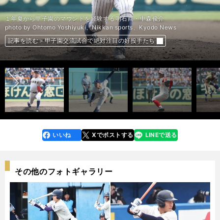
昨年春のセンバツで147キロをマークして注目を集めた智弁和歌山・小林樹
昨夏の甲子園で４試合に登板し、チーム初の日本一に貢献した履正社・岩崎
昨年春のセンバツで創部初の全国ベスト４に貢献した明豊のエース・若杉晟
昨年秋の明治神宮大会で優勝した中京大中京のエース・高橋宏斗
１年夏から甲子園のマウンドを経験する明石商・中森俊介
最速148キロを誇る大分商のエース・川瀬堅斗
斗
峻典
昨年秋の神宮大会で好投した白樺学園・片山楽生
鋭く曲がるスライダーを武器に三振の山を築く健大高崎・下慎之介
ロシア人の母を持つハーフで、最速144キロを誇る桐生第一・蓼原慎仁
長身から投げ下ろす最速147キロの速球が魅力の日本航空石川・嘉手苅浩太
汰
photo by Ohtomo Yoshiyuki、Nikkan sports、Kyodo News
photo by Ohtomo Yoshiyuki、Nikkan sports、Kyodo News
photo by Ohtomo Yoshiyuki、Nikkan sports、Kyodo News
photo by Ohtomo Yoshiyuki、Nikkan sports、Kyodo News
photo by Ohtomo Yoshiyuki、Nikkan sports、Kyodo News
photo by Ohtomo Yoshiyuki、Nikkan sports、Kyodo News
photo by Ohtomo Yoshiyuki、Nikkan sports、Kyodo News
photo by Ohtomo Yoshiyuki、Nikkan sports、Kyodo News
photo by Ohtomo Yoshiyuki、Nikkan sports、Kyodo News
photo by Ohtomo Yoshiyuki、Nikkan sports、Kyodo News
記事を読む＞甲子園交流試合で絶対注目の好投手たち
記事を読む＞甲子園交流試合で絶対注目の好投手たち
記事を読む＞甲子園交流試合で絶対注目の好投手たち
記事を読む＞甲子園交流試合で絶対注目の好投手たち
記事を読む＞甲子園交流試合で絶対注目の好投手たち
記事を読む＞甲子園交流試合で絶対注目の好投手たち
記事を読む＞甲子園交流試合で絶対注目の好投手たち
記事を読む＞甲子園交流試合で絶対注目の好投手たち
記事を読む＞甲子園交流試合で絶対注目の好投手たち
記事を読む＞甲子園交流試合で絶対注目の好投手たち
前へ
いいね
Xでポストする
LINEで送る
line
faceboo
x
k
その他のフォトギャラリー