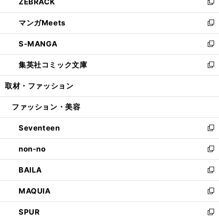
ZEBRACK
く
で
ド
ィ
い
新
開
ウ
ン
ウ
し
マンガMeets
く
で
ド
ィ
い
新
開
ウ
ン
ウ
し
S-MANGA
く
で
ド
ィ
い
新
開
ウ
ン
ウ
し
集英社コミック文庫
く
で
ド
ィ
い
新
開
ウ
ン
ウ
し
取材・ファッション
く
で
ド
ィ
い
開
ウ
ン
ウ
ファッション・美容
く
で
ド
ィ
開
ウ
ン
Seventeen
く
で
ド
新
開
ウ
し
non-no
く
で
い
新
開
ウ
し
BAILA
く
ィ
い
新
ン
ウ
し
MAQUIA
ド
ィ
い
新
ウ
ン
ウ
し
SPUR
で
ド
ィ
い
新