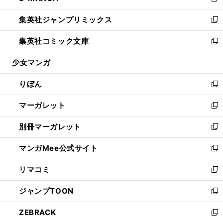
新
開
ウ
ン
ウ
し
集英社ジャンプリミックス
く
で
ド
ィ
い
新
開
ウ
ン
ウ
し
集英社コミック文庫
く
で
ド
ィ
い
新
開
ウ
ン
ウ
し
少女マンガ
く
で
ド
ィ
い
開
ウ
ン
ウ
りぼん
く
で
ド
ィ
新
開
ウ
ン
し
マーガレット
く
で
ド
い
新
開
ウ
ウ
し
別冊マーガレット
く
で
ィ
い
新
開
ン
ウ
し
マンガMee公式サイト
く
ド
ィ
い
新
ウ
ン
ウ
し
リマコミ
で
ド
ィ
い
新
開
ウ
ン
ウ
し
ジャンプTOON
く
で
ド
ィ
い
新
開
ウ
ン
ウ
し
ZEBRACK
く
で
ド
ィ
い
新
開