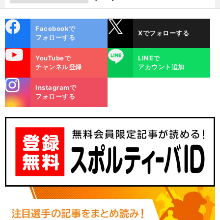
cebo
X
Facebookで
Xでフォローする
ok
フォローする
uTube
LINE
YouTubeで
LINEで
チャンネル登録
アカウント追加
stagra
Instagramで
m
フォローする