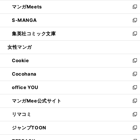
ウ
ン
ウ
し
マンガMeets
く
で
ド
ィ
い
新
開
ウ
ン
ウ
し
S-MANGA
く
で
ド
ィ
い
新
開
ウ
ン
ウ
し
集英社コミック文庫
く
で
ド
ィ
い
新
開
ウ
ン
ウ
し
女性マンガ
く
で
ド
ィ
い
開
ウ
ン
ウ
Cookie
く
で
ド
ィ
新
開
ウ
ン
し
Cocohana
く
で
ド
い
新
開
ウ
ウ
し
office YOU
く
で
ィ
い
新
開
ン
ウ
し
マンガMee公式サイト
く
ド
ィ
い
新
ウ
ン
ウ
し
リマコミ
で
ド
ィ
い
新
開
ウ
ン
ウ
し
ジャンプTOON
く
で
ド
ィ
い
新
開
ウ
ン
ウ
し