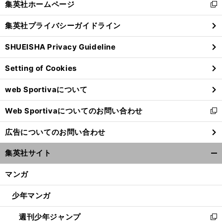
集英社ホームページ
新
閉
し
じ
集英社プライバシーガイドライン
い
る
ウ
SHUEISHA Privacy Guideline
ィ
ン
Setting of Cookies
ド
ウ
web Sportivaについて
で
開
Web Sportivaについてのお問い合わせ
く
新
し
広告についてのお問い合わせ
い
ウ
集英社サイト
ィ
開
ン
く/
マンガ
ド
閉
ウ
じ
少年マンガ
で
る
開
週刊少年ジャンプ
く
新