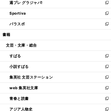
週プレ グラジャパ!
く
で
ィ
い
新
開
ン
ウ
し
Sportiva
く
ド
ィ
い
新
ウ
ン
ウ
し
パラスポ
で
ド
ィ
い
新
開
ウ
ン
ウ
し
書籍
く
で
ド
ィ
い
開
ウ
ン
ウ
文芸・文庫・総合
く
で
ド
ィ
開
ウ
ン
すばる
く
で
ド
新
開
ウ
し
小説すばる
く
で
い
新
開
ウ
し
集英社 文芸ステーション
く
ィ
い
新
ン
ウ
し
web 集英社文庫
ド
ィ
い
新
ウ
ン
ウ
し
青春と読書
で
ド
ィ
い
新
開
ウ
ン
ウ
し
アジア人物史
く
で
ド
ィ
い
新