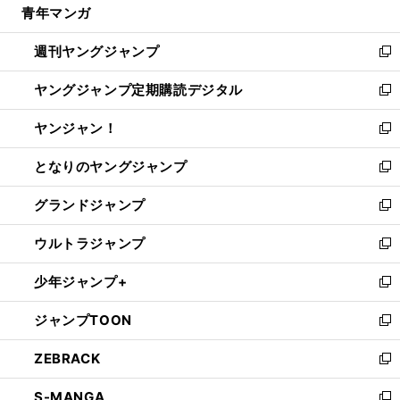
青年マンガ
く
で
ド
ィ
い
開
ウ
ン
ウ
週刊ヤングジャンプ
く
で
ド
ィ
新
開
ウ
ン
し
ヤングジャンプ定期購読デジタル
く
で
ド
い
新
開
ウ
ウ
し
ヤンジャン！
く
で
ィ
い
新
開
ン
ウ
し
となりのヤングジャンプ
く
ド
ィ
い
新
ウ
ン
ウ
し
グランドジャンプ
で
ド
ィ
い
新
開
ウ
ン
ウ
し
ウルトラジャンプ
く
で
ド
ィ
い
新
開
ウ
ン
ウ
し
少年ジャンプ+
く
で
ド
ィ
い
新
開
ウ
ン
ウ
し
ジャンプTOON
く
で
ド
ィ
い
新
開
ウ
ン
ウ
し
ZEBRACK
く
で
ド
ィ
い
新
開
ウ
ン
ウ
し
S-MANGA
く
で
ド
ィ
い