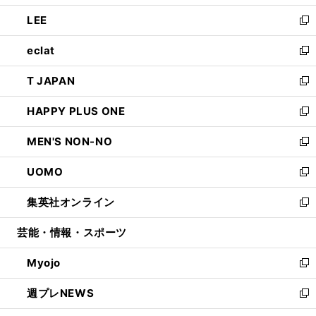
開
ウ
ン
ウ
し
LEE
く
で
ド
ィ
い
新
開
ウ
ン
ウ
し
eclat
く
で
ド
ィ
い
新
開
ウ
ン
ウ
し
T JAPAN
く
で
ド
ィ
い
新
開
ウ
ン
ウ
し
HAPPY PLUS ONE
く
で
ド
ィ
い
新
開
ウ
ン
ウ
し
MEN'S NON-NO
く
で
ド
ィ
い
新
開
ウ
ン
ウ
し
UOMO
く
で
ド
ィ
い
新
開
ウ
ン
ウ
し
集英社オンライン
く
で
ド
ィ
い
新
開
ウ
ン
ウ
し
芸能・情報・スポーツ
く
で
ド
ィ
い
開
ウ
ン
ウ
Myojo
く
で
ド
ィ
新
開
ウ
ン
し
週プレNEWS
く
で
ド
い
新
開
ウ
ウ
し