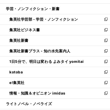
開
ウ
ン
ウ
し
学芸・ノンフィクション・新書
く
で
ド
ィ
い
開
ウ
ン
ウ
集英社学芸部 - 学芸・ノンフィクション
く
で
ド
ィ
新
開
ウ
ン
し
集英社ビジネス書
く
で
ド
い
新
開
ウ
ウ
し
集英社新書
く
で
ィ
い
新
開
ン
ウ
し
集英社新書プラス - 知の水先案内人
く
ド
ィ
い
新
ウ
ン
ウ
し
1日5分で、明日は変わる よみタイ yomitai
で
ド
ィ
い
新
開
ウ
ン
ウ
し
kotoba
く
で
ド
ィ
い
新
開
ウ
ン
ウ
し
e!集英社
く
で
ド
ィ
い
新
開
ウ
ン
ウ
し
情報・知識＆オピニオン imidas
く
で
ド
ィ
い
新
開
ウ
ン
ウ
し
ライトノベル・ノベライズ
く
で
ド
ィ
い
開
ウ
ン
ウ