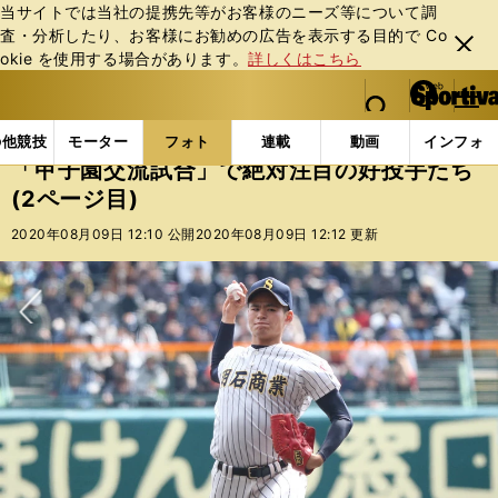
当サイトでは当社の提携先等がお客様のニーズ等について調
査・分析したり、お客様にお勧めの広告を表⽰する⽬的で Co
閉じ
okie を使⽤する場合があります。
詳しくはこちら
る
マイペ
web Sportiva (webスポルティーバ)
検索
メニュ
we
ー
フォトギャラリー
コラムフォト
「甲子園交流試合」
b
ジ
の他競技
モーター
フォト
連載
動画
インフォ
ス
「甲子園交流試合」で絶対注目の好投手たち
ポ
(2ページ目)
ル
テ
2020年08月09日 12:10 公開
2020年08月09日 12:12 更新
ィ
ー
バ
次へ