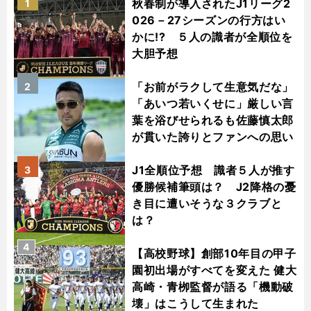
秋春制が導入されたJ1リーグ2
1
026－27シーズンの行方はい
かに!? ５人の識者が全順位を
大胆予想
「お前がラクして生意気だな」
2
「あいつ若いくせに」厳しい言
葉を浴びせられるも佐藤慎太郎
が貫いた誇りとファンへの思い
J1全順位予想 識者５人が推す
3
優勝候補筆頭は？ J2降格の憂
き目に遭いそうな３クラブと
は？
4
【高校野球】創部10年目の甲子
園初出場がすべてを変えた 健大
高崎・青栁監督が語る「機動破
壊」はこうして生まれた