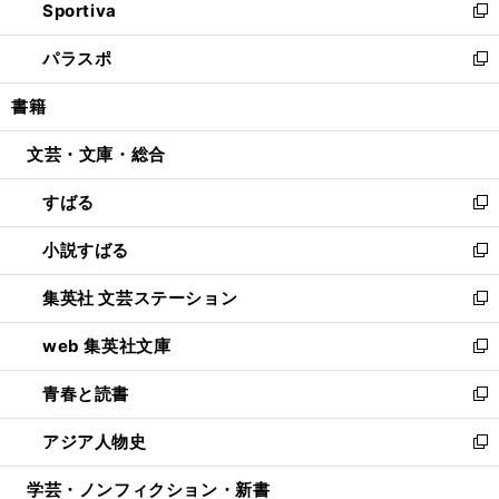
Sportiva
く
ド
ィ
い
新
ウ
ン
ウ
し
パラスポ
で
ド
ィ
い
新
開
ウ
ン
ウ
し
書籍
く
で
ド
ィ
い
開
ウ
ン
ウ
文芸・文庫・総合
く
で
ド
ィ
開
ウ
ン
すばる
く
で
ド
新
開
ウ
し
小説すばる
く
で
い
新
開
ウ
し
集英社 文芸ステーション
く
ィ
い
新
ン
ウ
し
web 集英社文庫
ド
ィ
い
新
ウ
ン
ウ
し
青春と読書
で
ド
ィ
い
新
開
ウ
ン
ウ
し
アジア人物史
く
で
ド
ィ
い
新
開
ウ
ン
ウ
し
学芸・ノンフィクション・新書
く
で
ド
ィ
い