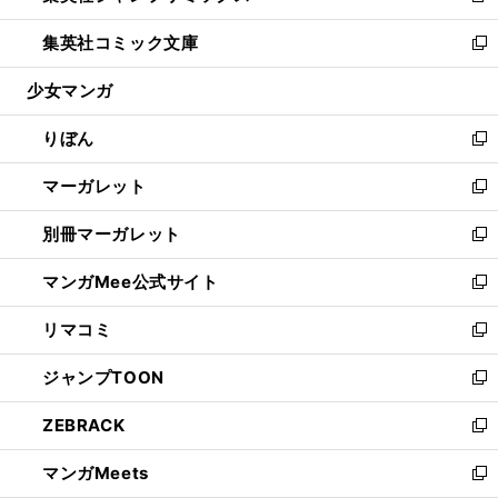
開
ウ
ン
ウ
し
集英社コミック文庫
く
で
ド
ィ
い
新
開
ウ
ン
ウ
し
少女マンガ
く
で
ド
ィ
い
開
ウ
ン
ウ
りぼん
く
で
ド
ィ
新
開
ウ
ン
し
マーガレット
く
で
ド
い
新
開
ウ
ウ
し
別冊マーガレット
く
で
ィ
い
新
開
ン
ウ
し
マンガMee公式サイト
く
ド
ィ
い
新
ウ
ン
ウ
し
リマコミ
で
ド
ィ
い
新
開
ウ
ン
ウ
し
ジャンプTOON
く
で
ド
ィ
い
新
開
ウ
ン
ウ
し
ZEBRACK
く
で
ド
ィ
い
新
開
ウ
ン
ウ
し
マンガMeets
く
で
ド
ィ
い
新
開
ウ