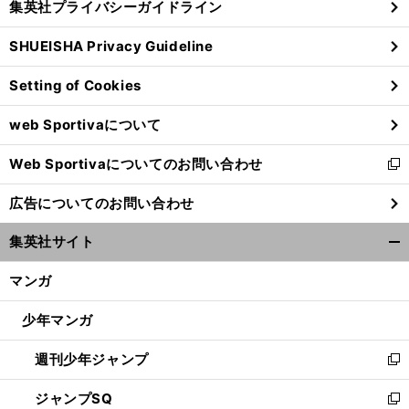
集英社プライバシーガイドライン
い
る
ウ
SHUEISHA Privacy Guideline
ィ
ン
Setting of Cookies
ド
ウ
web Sportivaについて
で
開
Web Sportivaについてのお問い合わせ
く
新
し
広告についてのお問い合わせ
い
ウ
集英社サイト
ィ
開
ン
く/
マンガ
ド
閉
ウ
じ
少年マンガ
で
る
開
週刊少年ジャンプ
く
新
し
ジャンプSQ
い
新