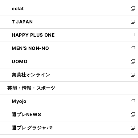
開
ウ
ン
ウ
し
eclat
く
で
ド
ィ
い
新
開
ウ
ン
ウ
し
T JAPAN
く
で
ド
ィ
い
新
開
ウ
ン
ウ
し
HAPPY PLUS ONE
く
で
ド
ィ
い
新
開
ウ
ン
ウ
し
MEN'S NON-NO
く
で
ド
ィ
い
新
開
ウ
ン
ウ
し
UOMO
く
で
ド
ィ
い
新
開
ウ
ン
ウ
し
集英社オンライン
く
で
ド
ィ
い
新
開
ウ
ン
ウ
し
芸能・情報・スポーツ
く
で
ド
ィ
い
開
ウ
ン
ウ
Myojo
く
で
ド
ィ
新
開
ウ
ン
し
週プレNEWS
く
で
ド
い
新
開
ウ
ウ
し
週プレ グラジャパ!
く
で
ィ
い
新
開
ン
ウ
し