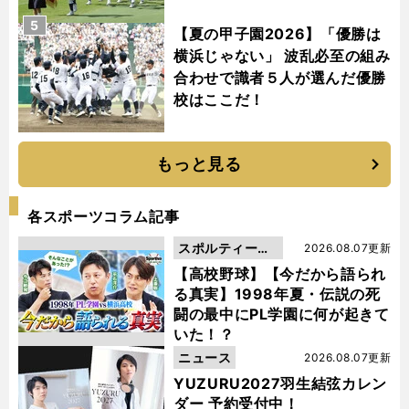
5
【夏の甲子園2026】「優勝は
横浜じゃない」 波乱必至の組み
合わせで識者５人が選んだ優勝
校はここだ！
もっと見る
各スポーツコラム記事
スポルティーバ
2026.08.07更新
動画
【高校野球】【今だから語られ
る真実】1998年夏・伝説の死
闘の最中にPL学園に何が起きて
いた！？
ニュース
2026.08.07更新
YUZURU2027羽生結弦カレン
ダー 予約受付中！