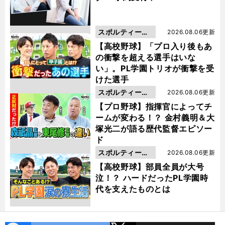
スポルティーバ
2026.08.06更新
動画
【高校野球】「プロ入り後もあ
の衝撃を超える選手はいな
い」。PL学園トリオが衝撃を受
けた選手
スポルティーバ
2026.08.06更新
動画
【プロ野球】指揮官によってチ
ームが変わる！？ 金村義明＆大
塚光二が語る歴代監督エピソー
ド
スポルティーバ
2026.08.06更新
動画
【高校野球】部員全員が大号
泣！？ ハードだったPL学園時
代を支えたものとは