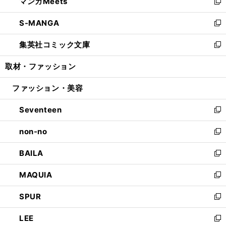
マンガMeets
く
で
ド
ィ
い
新
開
ウ
ン
ウ
し
S-MANGA
く
で
ド
ィ
い
新
開
ウ
ン
ウ
し
集英社コミック文庫
く
で
ド
ィ
い
新
開
ウ
ン
ウ
し
取材・ファッション
く
で
ド
ィ
い
開
ウ
ン
ウ
ファッション・美容
く
で
ド
ィ
開
ウ
ン
Seventeen
く
で
ド
新
開
ウ
し
non-no
く
で
い
新
開
ウ
し
BAILA
く
ィ
い
新
ン
ウ
し
MAQUIA
ド
ィ
い
新
ウ
ン
ウ
し
SPUR
で
ド
ィ
い
新
開
ウ
ン
ウ
し
LEE
く
で
ド
ィ
い
新