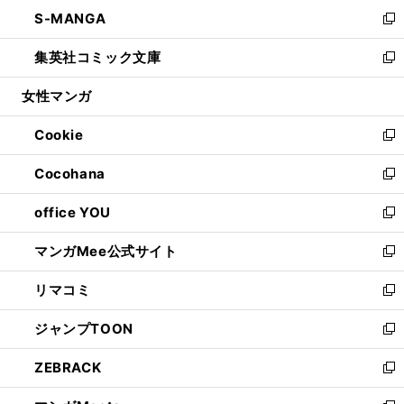
ン
ウ
し
S-MANGA
く
で
ド
ィ
い
新
開
ウ
ン
ウ
し
集英社コミック文庫
く
で
ド
ィ
い
新
開
ウ
ン
ウ
し
女性マンガ
く
で
ド
ィ
い
開
ウ
ン
ウ
Cookie
く
で
ド
ィ
新
開
ウ
ン
し
Cocohana
く
で
ド
い
新
開
ウ
ウ
し
office YOU
く
で
ィ
い
新
開
ン
ウ
し
マンガMee公式サイト
く
ド
ィ
い
新
ウ
ン
ウ
し
リマコミ
で
ド
ィ
い
新
開
ウ
ン
ウ
し
ジャンプTOON
く
で
ド
ィ
い
新
開
ウ
ン
ウ
し
ZEBRACK
く
で
ド
ィ
い
新
開
ウ
ン
ウ
し