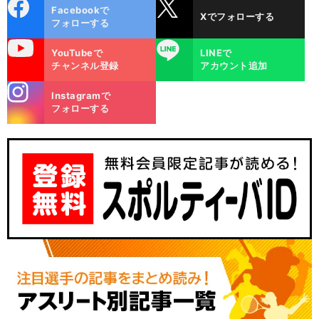
cebo
X
Facebookで
Xでフォローする
ok
フォローする
uTube
LINE
YouTubeで
LINEで
チャンネル登録
アカウント追加
stagra
Instagramで
m
フォローする