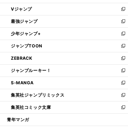
ウ
し
Vジャンプ
ィ
い
新
ン
ウ
し
最強ジャンプ
ド
ィ
い
新
ウ
ン
ウ
し
少年ジャンプ+
で
ド
ィ
い
新
開
ウ
ン
ウ
し
ジャンプTOON
く
で
ド
ィ
い
新
開
ウ
ン
ウ
し
ZEBRACK
く
で
ド
ィ
い
新
開
ウ
ン
ウ
し
ジャンプルーキー！
く
で
ド
ィ
い
新
開
ウ
ン
ウ
し
S-MANGA
く
で
ド
ィ
い
新
開
ウ
ン
ウ
し
集英社ジャンプリミックス
く
で
ド
ィ
い
新
開
ウ
ン
ウ
し
集英社コミック文庫
く
で
ド
ィ
い
新
開
ウ
ン
ウ
し
青年マンガ
く
で
ド
ィ
い
開
ウ
ン
ウ