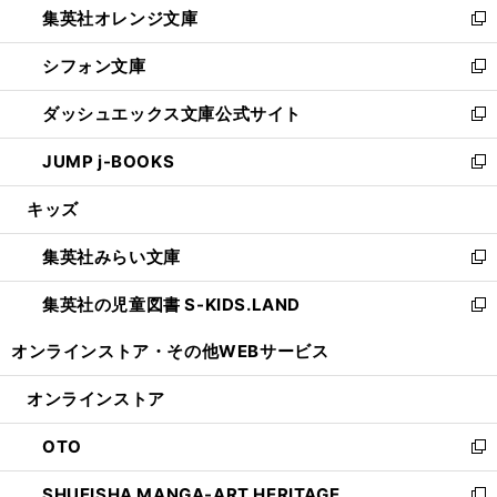
集英社オレンジ文庫
く
で
ド
い
新
開
ウ
ウ
し
シフォン文庫
く
で
ィ
い
新
開
ン
ウ
し
ダッシュエックス文庫公式サイト
く
ド
ィ
い
新
ウ
ン
ウ
し
JUMP j-BOOKS
で
ド
ィ
い
新
開
ウ
ン
ウ
し
キッズ
く
で
ド
ィ
い
開
ウ
ン
ウ
集英社みらい文庫
く
で
ド
ィ
新
開
ウ
ン
し
集英社の児童図書 S-KIDS.LAND
く
で
ド
い
新
開
ウ
ウ
し
オンラインストア・
その他WEBサービス
く
で
ィ
い
開
ン
ウ
オンラインストア
く
ド
ィ
ウ
ン
OTO
で
ド
新
開
ウ
し
SHUEISHA MANGA-ART HERITAGE
く
で