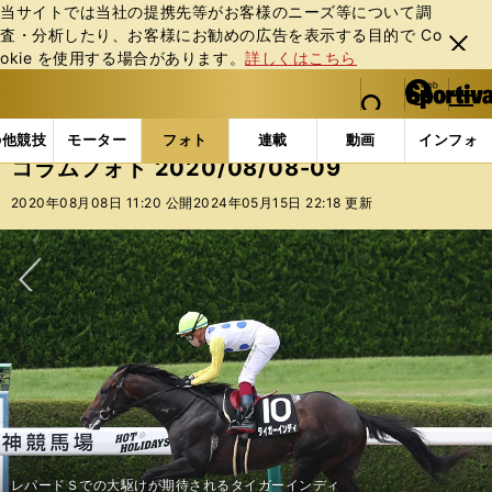
当サイトでは当社の提携先等がお客様のニーズ等について調
査・分析したり、お客様にお勧めの広告を表⽰する⽬的で Co
閉じ
okie を使⽤する場合があります。
詳しくはこちら
る
マイペ
web Sportiva (webスポルティーバ)
検索
メニュ
we
ー
フォトギャラリー
コラムフォト
コラムフォト 2020/
b
ジ
の他競技
モーター
フォト
連載
動画
インフォ
ス
コラムフォト 2020/08/08-09
ポ
ル
2020年08月08日 11:20 公開
2024年05月15日 22:18 更新
テ
ィ
ー
バ
次へ
レパードＳでの大駆けが期待されるタイガーインディ