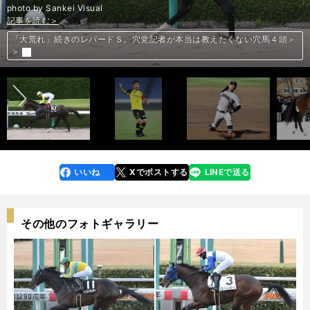
photo by Sankei Visual
記事を読む＞
記事を読む＞
記事を読む＞
記事を読む＞
「大荒れ」続きのレパードＳ。穴党記者が本当は教えたくない穴馬４頭＞
横浜高の背番号１は最速152キロの剛腕。それでも最大の武器は制球力だ
前へ
＞
オルンガのゴール量産を支える柏のキーマン。大谷秀和のボランチ論
キングカメハメハの種牡馬界での存在感はディープインパクトを上回る
いいね
Xでポストする
LINEで送る
line
faceboo
x
k
その他のフォトギャラリー