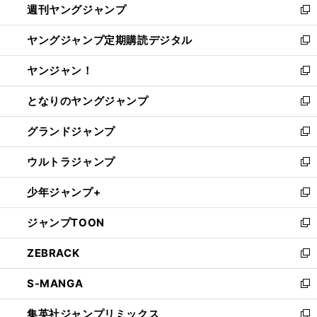
週刊ヤングジャンプ
く
で
ド
ィ
新
開
ウ
ン
し
ヤングジャンプ定期購読デジタル
く
で
ド
い
新
開
ウ
ウ
し
ヤンジャン！
く
で
ィ
い
新
開
ン
ウ
し
となりのヤングジャンプ
く
ド
ィ
い
新
ウ
ン
ウ
し
グランドジャンプ
で
ド
ィ
い
新
開
ウ
ン
ウ
し
ウルトラジャンプ
く
で
ド
ィ
い
新
開
ウ
ン
ウ
し
少年ジャンプ+
く
で
ド
ィ
い
新
開
ウ
ン
ウ
し
ジャンプTOON
く
で
ド
ィ
い
新
開
ウ
ン
ウ
し
ZEBRACK
く
で
ド
ィ
い
新
開
ウ
ン
ウ
し
S-MANGA
く
で
ド
ィ
い
新
開
ウ
ン
ウ
し
集英社ジャンプリミックス
く
で
ド
ィ
い
新