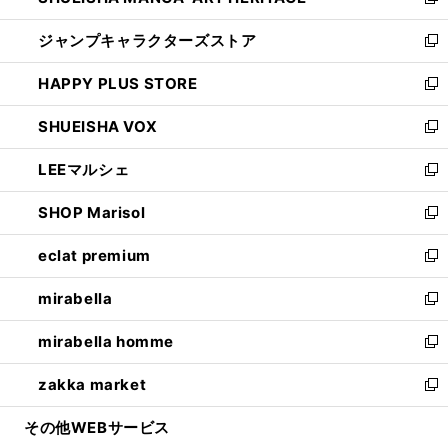
い
新
開
ウ
し
ジャンプキャラクターズストア
く
ィ
い
新
ン
ウ
し
HAPPY PLUS STORE
ド
ィ
い
新
ウ
ン
ウ
し
SHUEISHA VOX
で
ド
ィ
い
新
開
ウ
ン
ウ
し
LEEマルシェ
く
で
ド
ィ
い
新
開
ウ
ン
ウ
し
SHOP Marisol
く
で
ド
ィ
い
新
開
ウ
ン
ウ
し
eclat premium
く
で
ド
ィ
い
新
開
ウ
ン
ウ
し
mirabella
く
で
ド
ィ
い
新
開
ウ
ン
ウ
し
mirabella homme
く
で
ド
ィ
い
新
開
ウ
ン
ウ
し
zakka market
く
で
ド
ィ
い
新
開
ウ
ン
ウ
し
その他WEBサービス
く
で
ド
ィ
い