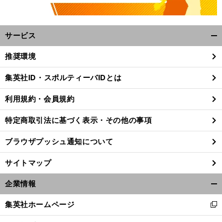
サービス
開
く/
推奨環境
閉
じ
集英社ID・スポルティーバIDとは
る
利用規約・会員規約
特定商取引法に基づく表示・その他の事項
ブラウザプッシュ通知について
サイトマップ
企業情報
開
く/
集英社ホームページ
新
閉
し
じ