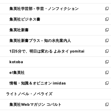
開
ウ
ン
ウ
集英社学芸部 - 学芸・ノンフィクション
く
で
ド
ィ
新
開
ウ
ン
し
集英社ビジネス書
く
で
ド
い
新
開
ウ
ウ
し
集英社新書
く
で
ィ
い
新
開
ン
ウ
し
集英社新書プラス - 知の水先案内人
く
ド
ィ
い
新
ウ
ン
ウ
し
1日5分で、明日は変わる よみタイ yomitai
で
ド
ィ
い
新
開
ウ
ン
ウ
し
kotoba
く
で
ド
ィ
い
新
開
ウ
ン
ウ
し
e!集英社
く
で
ド
ィ
い
新
開
ウ
ン
ウ
し
情報・知識＆オピニオン imidas
く
で
ド
ィ
い
新
開
ウ
ン
ウ
し
ライトノベル・ノベライズ
く
で
ド
ィ
い
開
ウ
ン
ウ
集英社Webマガジン コバルト
く
で
ド
ィ
新
開
ウ
ン
し