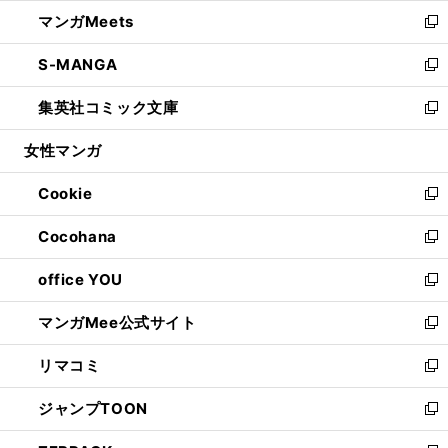
ウ
ン
ウ
し
マンガMeets
く
で
ド
ィ
い
新
開
ウ
ン
ウ
し
S-MANGA
く
で
ド
ィ
い
新
開
ウ
ン
ウ
し
集英社コミック文庫
く
で
ド
ィ
い
新
開
ウ
ン
ウ
し
女性マンガ
く
で
ド
ィ
い
開
ウ
ン
ウ
Cookie
く
で
ド
ィ
新
開
ウ
ン
し
Cocohana
く
で
ド
い
新
開
ウ
ウ
し
office YOU
く
で
ィ
い
新
開
ン
ウ
し
マンガMee公式サイト
く
ド
ィ
い
新
ウ
ン
ウ
し
リマコミ
で
ド
ィ
い
新
開
ウ
ン
ウ
し
ジャンプTOON
く
で
ド
ィ
い
新
開
ウ
ン
ウ
し