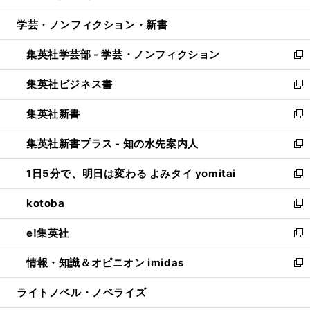
開
ウ
ン
ウ
し
学芸・ノンフィクション・新書
く
で
ド
ィ
い
開
ウ
ン
ウ
集英社学芸部 - 学芸・ノンフィクション
く
で
ド
ィ
新
開
ウ
ン
し
集英社ビジネス書
く
で
ド
い
新
開
ウ
ウ
し
集英社新書
く
で
ィ
い
新
開
ン
ウ
し
集英社新書プラス - 知の水先案内人
く
ド
ィ
い
新
ウ
ン
ウ
し
1日5分で、明日は変わる よみタイ yomitai
で
ド
ィ
い
新
開
ウ
ン
ウ
し
kotoba
く
で
ド
ィ
い
新
開
ウ
ン
ウ
し
e!集英社
く
で
ド
ィ
い
新
開
ウ
ン
ウ
し
情報・知識＆オピニオン imidas
く
で
ド
ィ
い
新
開
ウ
ン
ウ
し
ライトノベル・ノベライズ
く
で
ド
ィ
い
開
ウ
ン
ウ