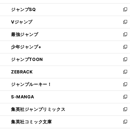
し
ジャンプSQ
い
新
ウ
し
Vジャンプ
ィ
い
新
ン
ウ
し
最強ジャンプ
ド
ィ
い
新
ウ
ン
ウ
し
少年ジャンプ+
で
ド
ィ
い
新
開
ウ
ン
ウ
し
ジャンプTOON
く
で
ド
ィ
い
新
開
ウ
ン
ウ
し
ZEBRACK
く
で
ド
ィ
い
新
開
ウ
ン
ウ
し
ジャンプルーキー！
く
で
ド
ィ
い
新
開
ウ
ン
ウ
し
S-MANGA
く
で
ド
ィ
い
新
開
ウ
ン
ウ
し
集英社ジャンプリミックス
く
で
ド
ィ
い
新
開
ウ
ン
ウ
し
集英社コミック文庫
く
で
ド
ィ
い
新
開
ウ
ン
ウ
し