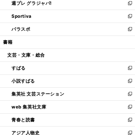
週プレ グラジャパ!
く
で
ィ
い
新
開
ン
ウ
し
Sportiva
く
ド
ィ
い
新
ウ
ン
ウ
し
パラスポ
で
ド
ィ
い
新
開
ウ
ン
ウ
し
書籍
く
で
ド
ィ
い
開
ウ
ン
ウ
文芸・文庫・総合
く
で
ド
ィ
開
ウ
ン
すばる
く
で
ド
新
開
ウ
し
小説すばる
く
で
い
新
開
ウ
し
集英社 文芸ステーション
く
ィ
い
新
ン
ウ
し
web 集英社文庫
ド
ィ
い
新
ウ
ン
ウ
し
青春と読書
で
ド
ィ
い
新
開
ウ
ン
ウ
し
アジア人物史
く
で
ド
ィ
い
新