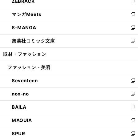
ZEBRACK
く
で
ド
ィ
い
新
開
ウ
ン
ウ
し
マンガMeets
く
で
ド
ィ
い
新
開
ウ
ン
ウ
し
S-MANGA
く
で
ド
ィ
い
新
開
ウ
ン
ウ
し
集英社コミック文庫
く
で
ド
ィ
い
新
開
ウ
ン
ウ
し
取材・ファッション
く
で
ド
ィ
い
開
ウ
ン
ウ
ファッション・美容
く
で
ド
ィ
開
ウ
ン
Seventeen
く
で
ド
新
開
ウ
し
non-no
く
で
い
新
開
ウ
し
BAILA
く
ィ
い
新
ン
ウ
し
MAQUIA
ド
ィ
い
新
ウ
ン
ウ
し
SPUR
で
ド
ィ
い
新