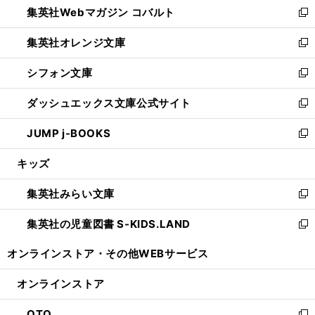
集英社Webマガジン コバルト
く
で
ド
ィ
新
開
ウ
ン
し
集英社オレンジ文庫
く
で
ド
い
新
開
ウ
ウ
し
シフォン文庫
く
で
ィ
い
新
開
ン
ウ
し
ダッシュエックス文庫公式サイト
く
ド
ィ
い
新
ウ
ン
ウ
し
JUMP j-BOOKS
で
ド
ィ
い
新
開
ウ
ン
ウ
し
キッズ
く
で
ド
ィ
い
開
ウ
ン
ウ
集英社みらい文庫
く
で
ド
ィ
新
開
ウ
ン
し
集英社の児童図書 S-KIDS.LAND
く
で
ド
い
新
開
ウ
ウ
し
オンラインストア・
その他WEBサービス
く
で
ィ
い
開
ン
ウ
オンラインストア
く
ド
ィ
ウ
ン
OTO
で