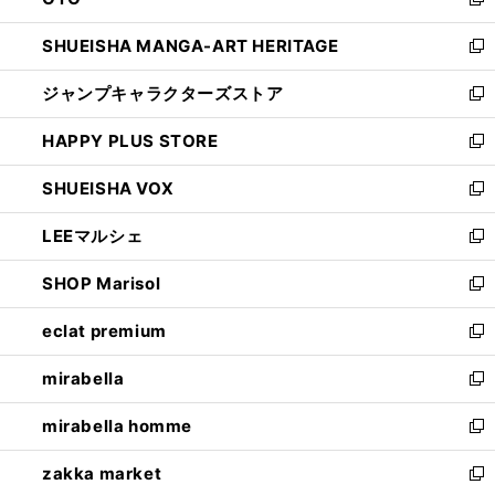
ド
新
開
ウ
し
SHUEISHA MANGA-ART HERITAGE
く
で
い
新
開
ウ
し
ジャンプキャラクターズストア
く
ィ
い
新
ン
ウ
し
HAPPY PLUS STORE
ド
ィ
い
新
ウ
ン
ウ
し
SHUEISHA VOX
で
ド
ィ
い
新
開
ウ
ン
ウ
し
LEEマルシェ
く
で
ド
ィ
い
新
開
ウ
ン
ウ
し
SHOP Marisol
く
で
ド
ィ
い
新
開
ウ
ン
ウ
し
eclat premium
く
で
ド
ィ
い
新
開
ウ
ン
ウ
し
mirabella
く
で
ド
ィ
い
新
開
ウ
ン
ウ
し
mirabella homme
く
で
ド
ィ
い
新
開
ウ
ン
ウ
し
zakka market
く
で
ド
ィ
い
新