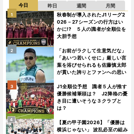
今日
昨日
週間
月間
秋春制が導入されたJ1リーグ2
1
026－27シーズンの行方はい
かに!? ５人の識者が全順位を
大胆予想
「お前がラクして生意気だな」
2
「あいつ若いくせに」厳しい言
葉を浴びせられるも佐藤慎太郎
が貫いた誇りとファンへの思い
J1全順位予想 識者５人が推す
3
優勝候補筆頭は？ J2降格の憂
き目に遭いそうな３クラブと
は？
4
【夏の甲子園2026】「優勝は
横浜じゃない」 波乱必至の組み