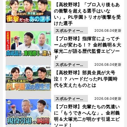
動画
【高校野球】「プロ入り後もあ
の衝撃を超える選手はいな
い」。PL学園トリオが衝撃を受
けた選手
スポルティーバ
2026.08.06更新
動画
【プロ野球】指揮官によってチ
ームが変わる！？ 金村義明＆大
塚光二が語る歴代監督エピソー
ド
スポルティーバ
2026.08.06更新
動画
【高校野球】部員全員が大号
泣！？ ハードだったPL学園時
代を支えたものとは
スポルティーバ
2026.08.06更新
動画
【プロ野球】先輩たちの気遣い
に「もうできへんな」。金村義
明＆大塚光二が明かす引退エピ
ソード！