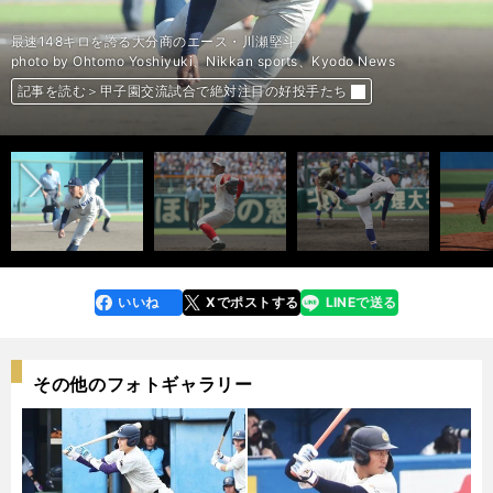
昨年春のセンバツで147キロをマークして注目を集めた智弁和歌山・小林樹
昨夏の甲子園で４試合に登板し、チーム初の日本一に貢献した履正社・岩崎
昨年春のセンバツで創部初の全国ベスト４に貢献した明豊のエース・若杉晟
昨年秋の明治神宮大会で優勝した中京大中京のエース・高橋宏斗
１年夏から甲子園のマウンドを経験する明石商・中森俊介
最速148キロを誇る大分商のエース・川瀬堅斗
斗
峻典
昨年秋の神宮大会で好投した白樺学園・片山楽生
鋭く曲がるスライダーを武器に三振の山を築く健大高崎・下慎之介
ロシア人の母を持つハーフで、最速144キロを誇る桐生第一・蓼原慎仁
長身から投げ下ろす最速147キロの速球が魅力の日本航空石川・嘉手苅浩太
汰
photo by Ohtomo Yoshiyuki、Nikkan sports、Kyodo News
photo by Ohtomo Yoshiyuki、Nikkan sports、Kyodo News
photo by Ohtomo Yoshiyuki、Nikkan sports、Kyodo News
photo by Ohtomo Yoshiyuki、Nikkan sports、Kyodo News
photo by Ohtomo Yoshiyuki、Nikkan sports、Kyodo News
photo by Ohtomo Yoshiyuki、Nikkan sports、Kyodo News
photo by Ohtomo Yoshiyuki、Nikkan sports、Kyodo News
photo by Ohtomo Yoshiyuki、Nikkan sports、Kyodo News
photo by Ohtomo Yoshiyuki、Nikkan sports、Kyodo News
photo by Ohtomo Yoshiyuki、Nikkan sports、Kyodo News
記事を読む＞甲子園交流試合で絶対注目の好投手たち
記事を読む＞甲子園交流試合で絶対注目の好投手たち
記事を読む＞甲子園交流試合で絶対注目の好投手たち
記事を読む＞甲子園交流試合で絶対注目の好投手たち
記事を読む＞甲子園交流試合で絶対注目の好投手たち
記事を読む＞甲子園交流試合で絶対注目の好投手たち
記事を読む＞甲子園交流試合で絶対注目の好投手たち
記事を読む＞甲子園交流試合で絶対注目の好投手たち
記事を読む＞甲子園交流試合で絶対注目の好投手たち
記事を読む＞甲子園交流試合で絶対注目の好投手たち
前へ
いいね
Xでポストする
LINEで送る
line
faceboo
x
k
その他のフォトギャラリー