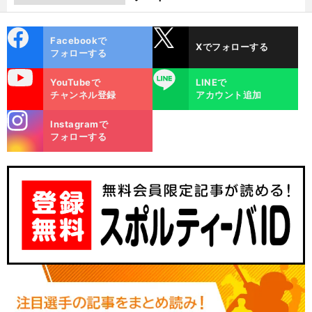
cebo
X
Facebookで
Xでフォローする
ok
フォローする
uTube
LINE
YouTubeで
LINEで
チャンネル登録
アカウント追加
stagra
Instagramで
m
フォローする