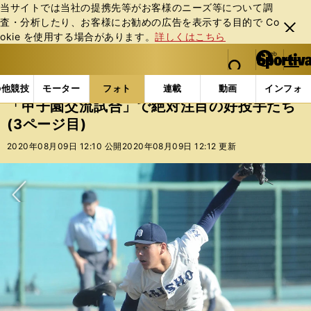
当サイトでは当社の提携先等がお客様のニーズ等について調
査・分析したり、お客様にお勧めの広告を表⽰する⽬的で Co
閉じ
okie を使⽤する場合があります。
詳しくはこちら
る
マイペ
web Sportiva (webスポルティーバ)
検索
メニュ
we
ー
フォトギャラリー
コラムフォト
「甲子園交流試合」
b
ジ
の他競技
モーター
フォト
連載
動画
インフォ
ス
「甲子園交流試合」で絶対注目の好投手たち
ポ
(3ページ目)
ル
テ
2020年08月09日 12:10 公開
2020年08月09日 12:12 更新
ィ
ー
バ
次へ