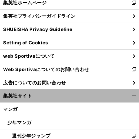
集英社ホームページ
新
閉
し
じ
集英社プライバシーガイドライン
い
る
ウ
SHUEISHA Privacy Guideline
ィ
ン
Setting of Cookies
ド
ウ
web Sportivaについて
で
開
Web Sportivaについてのお問い合わせ
く
新
し
広告についてのお問い合わせ
い
ウ
集英社サイト
ィ
開
ン
く/
マンガ
ド
閉
ウ
じ
少年マンガ
で
る
開
週刊少年ジャンプ
く
新