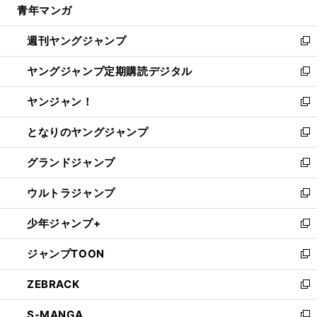
青年マンガ
く
で
ド
ィ
い
開
ウ
ン
ウ
週刊ヤングジャンプ
く
で
ド
ィ
新
開
ウ
ン
し
ヤングジャンプ定期購読デジタル
く
で
ド
い
新
開
ウ
ウ
し
ヤンジャン！
く
で
ィ
い
新
開
ン
ウ
し
となりのヤングジャンプ
く
ド
ィ
い
新
ウ
ン
ウ
し
グランドジャンプ
で
ド
ィ
い
新
開
ウ
ン
ウ
し
ウルトラジャンプ
く
で
ド
ィ
い
新
開
ウ
ン
ウ
し
少年ジャンプ+
く
で
ド
ィ
い
新
開
ウ
ン
ウ
し
ジャンプTOON
く
で
ド
ィ
い
新
開
ウ
ン
ウ
し
ZEBRACK
く
で
ド
ィ
い
新
開
ウ
ン
ウ
し
S-MANGA
く
で
ド
ィ
い