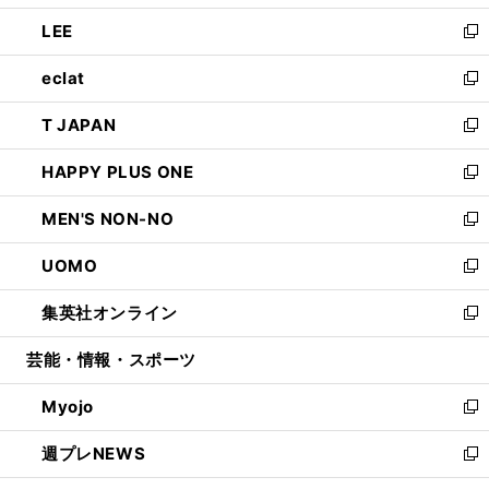
開
ウ
ン
ウ
し
LEE
く
で
ド
ィ
い
新
開
ウ
ン
ウ
し
eclat
く
で
ド
ィ
い
新
開
ウ
ン
ウ
し
T JAPAN
く
で
ド
ィ
い
新
開
ウ
ン
ウ
し
HAPPY PLUS ONE
く
で
ド
ィ
い
新
開
ウ
ン
ウ
し
MEN'S NON-NO
く
で
ド
ィ
い
新
開
ウ
ン
ウ
し
UOMO
く
で
ド
ィ
い
新
開
ウ
ン
ウ
し
集英社オンライン
く
で
ド
ィ
い
新
開
ウ
ン
ウ
し
芸能・情報・スポーツ
く
で
ド
ィ
い
開
ウ
ン
ウ
Myojo
く
で
ド
ィ
新
開
ウ
ン
し
週プレNEWS
く
で
ド
い
新
開
ウ
ウ
し